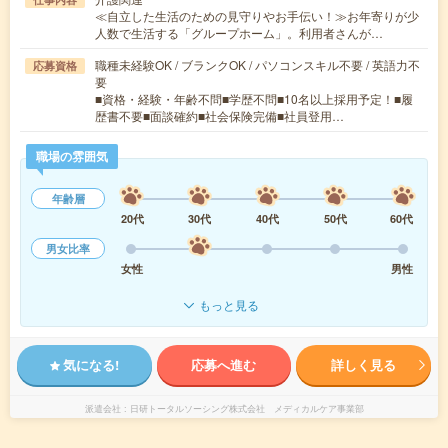
≪自立した生活のための見守りやお手伝い！≫お年寄りが少
人数で生活する「グループホーム」。利用者さんが…
職種未経験OK / ブランクOK / パソコンスキル不要 / 英語力不
応募資格
要
■資格・経験・年齢不問■学歴不問■10名以上採用予定！■履
歴書不要■面談確約■社会保険完備■社員登用…
職場の雰囲気
年齢層
20代
30代
40代
50代
60代
男女比率
女性
男性
もっと見る
気になる!
応募へ進む
詳しく見る
派遣会社
日研トータルソーシング株式会社 メディカルケア事業部