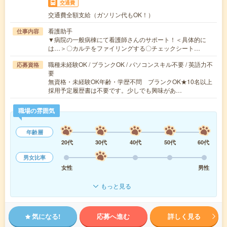
交通費
交通費全額支給（ガソリン代もOK！）
看護助手
仕事内容
▼病院の一般病棟にて看護師さんのサポート！＜具体的に
は…＞〇カルテをファイリングする〇チェックシート…
職種未経験OK / ブランクOK / パソコンスキル不要 / 英語力不
応募資格
要
無資格・未経験OK年齢・学歴不問 ブランクOK★10名以上
採用予定履歴書は不要です。少しでも興味があ…
職場の雰囲気
年齢層
20代
30代
40代
50代
60代
男女比率
女性
男性
もっと見る
気になる!
応募へ進む
詳しく見る