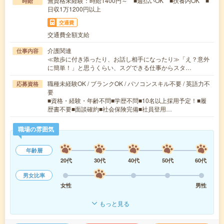
無資格未経験：時給1400円～ ■週払いOK ■扶養内OK ■
時給
日収1万1200円以上
交通費
交通費全額支給
介護関連
仕事内容
≪散歩に付き添ったり、お話し相手になったり≫「え？意外
に簡単！」と思うくらい、スグできる仕事からスタ…
職種未経験OK / ブランクOK / パソコンスキル不要 / 英語力不
応募資格
要
■資格・経験・年齢不問■学歴不問■10名以上採用予定！■履
歴書不要■面談確約■社会保険完備■社員登用…
職場の雰囲気
年齢層
20代
30代
40代
50代
60代
男女比率
女性
男性
もっと見る