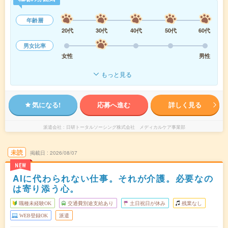
年齢層
20代
30代
40代
50代
60代
男女比率
女性
男性
もっと見る
気になる!
応募へ進む
詳しく見る
派遣会社
日研トータルソーシング株式会社 メディカルケア事業部
未読
掲載日
2026/08/07
NEW
AIに代わられない仕事。それが介護。必要なの
は寄り添う心。
職種未経験OK
交通費別途支給あり
土日祝日が休み
残業なし
WEB登録OK
派遣