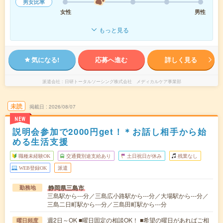
男女比率
女性
男性
もっと見る
気になる!
応募へ進む
詳しく見る
派遣会社
日研トータルソーシング株式会社 メディカルケア事業部
未読
掲載日
2026/08/07
NEW
説明会参加で2000円get！＊お話し相手から始
める生活支援
職種未経験OK
交通費別途支給あり
土日祝日が休み
残業なし
WEB登録OK
派遣
静岡県三島市
勤務地
三島駅から---分／三島広小路駅から---分／大場駅から---分／
三島二日町駅から---分／三島田町駅から---分
週2日～OK ■曜日固定の相談OK！ ■希望の曜日があればご相
曜日頻度