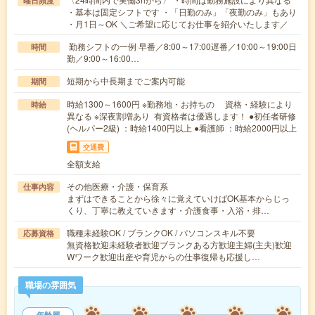
曜日頻度
・基本は固定シフトです ・「日勤のみ」「夜勤のみ」もあり
・月1日～OK ＼ご希望に応じてお仕事を紹介いたします／
勤務シフトの一例 早番／8:00～17:00遅番／10:00～19:00日
時間
勤／9:00～16:00…
短期から中長期までご案内可能
期間
時給1300～1600円 ※勤務地・お持ちの 資格・経験により
時給
異なる ※深夜割増あり 有資格者は優遇します！ ●初任者研修
(ヘルパー2級) ：時給1400円以上 ●看護師 ：時給2000円以上
交通費
全額支給
その他医療・介護・保育系
仕事内容
まずはできることから徐々に覚えていけばOK基本からじっ
くり、丁寧に教えていきます・介護食事・入浴・排…
職種未経験OK / ブランクOK / パソコンスキル不要
応募資格
無資格歓迎未経験者歓迎ブランクある方歓迎主婦(主夫)歓迎
Wワーク歓迎出産や育児からの仕事復帰も応援し…
職場の雰囲気
年齢層