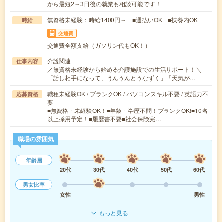
から最短2～3日後の就業も相談可能です！
無資格未経験：時給1400円～ ■週払いOK ■扶養内OK
時給
交通費
交通費全額支給（ガソリン代もOK！）
介護関連
仕事内容
／無資格未経験から始める介護施設での生活サポート！＼
「話し相手になって、うんうんとうなずく」「天気が…
職種未経験OK / ブランクOK / パソコンスキル不要 / 英語力不
応募資格
要
■無資格・未経験OK！■年齢・学歴不問！ブランクOK!■10名
以上採用予定！■履歴書不要■社会保険完…
職場の雰囲気
年齢層
20代
30代
40代
50代
60代
男女比率
女性
男性
もっと見る