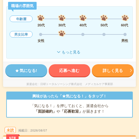
職場の雰囲気
年齢層
20代
30代
40代
50代
60代
男女比率
女性
男性
もっと見る
気になる!
応募へ進む
詳しく見る
派遣会社
日研トータルソーシング株式会社 メディカルケア事業部
興味があったら「★気になる！」をタップ！
「気になる！」を押しておくと、派遣会社から
「面談確約」
や
「応募歓迎」
が届きます！
未読
掲載日
2026/08/07
NEW