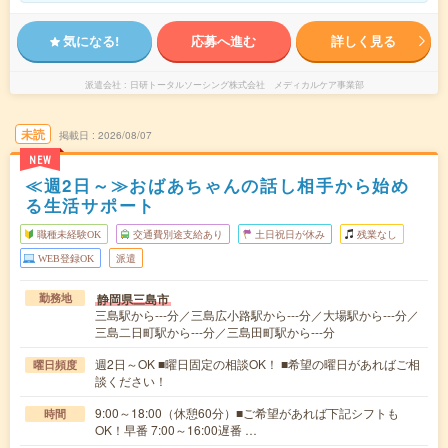
気になる!
応募へ進む
詳しく見る
派遣会社
日研トータルソーシング株式会社 メディカルケア事業部
未読
掲載日
2026/08/07
NEW
≪週2日～≫おばあちゃんの話し相手から始め
る生活サポート
職種未経験OK
交通費別途支給あり
土日祝日が休み
残業なし
WEB登録OK
派遣
静岡県三島市
勤務地
三島駅から---分／三島広小路駅から---分／大場駅から---分／
三島二日町駅から---分／三島田町駅から---分
週2日～OK ■曜日固定の相談OK！ ■希望の曜日があればご相
曜日頻度
談ください！
9:00～18:00（休憩60分）■ご希望があれば下記シフトも
時間
OK！早番 7:00～16:00遅番 …