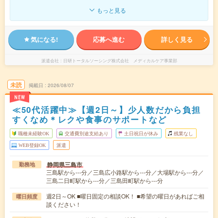
もっと見る
気になる!
応募へ進む
詳しく見る
派遣会社
日研トータルソーシング株式会社 メディカルケア事業部
未読
掲載日
2026/08/07
NEW
≪50代活躍中≫【週2日～】少人数だから負担
すくなめ＊レクや食事のサポートなど
職種未経験OK
交通費別途支給あり
土日祝日が休み
残業なし
WEB登録OK
派遣
静岡県三島市
勤務地
三島駅から---分／三島広小路駅から---分／大場駅から---分／
三島二日町駅から---分／三島田町駅から---分
週2日～OK ■曜日固定の相談OK！ ■希望の曜日があればご相
曜日頻度
談ください！