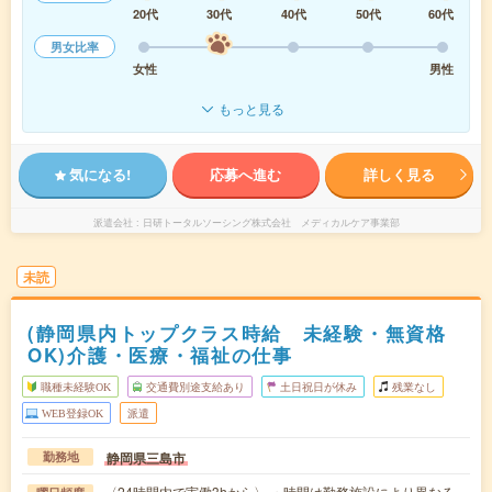
20代
30代
40代
50代
60代
男女比率
女性
男性
もっと見る
気になる!
応募へ進む
詳しく見る
派遣会社
日研トータルソーシング株式会社 メディカルケア事業部
未読
(静岡県内トップクラス時給 未経験・無資格
OK)介護・医療・福祉の仕事
職種未経験OK
交通費別途支給あり
土日祝日が休み
残業なし
WEB登録OK
派遣
静岡県三島市
勤務地
〈24時間内で実働3hから〉 ・時間は勤務施設により異なる