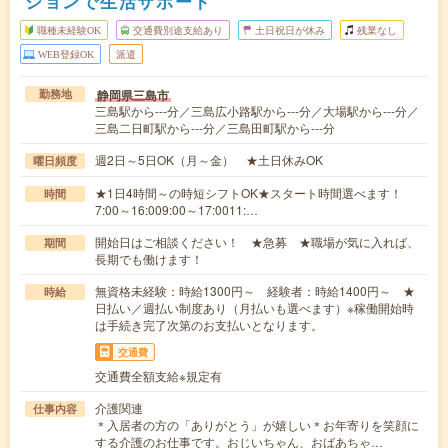
ションで生活サポート
職種未経験OK
交通費別途支給あり
土日祝日が休み
残業なし
WEB登録OK
派遣
静岡県三島市
勤務地
三島駅から---分／三島広小路駅から---分／大場駅から---分／
三島二日町駅から---分／三島田町駅から---分
週2日～5日OK（月～金） ★土日休みOK
曜日頻度
★1日4時間～の時短シフトOK★スタート時間選べます！
時間
7:00～16:009:00～17:0011:…
開始日はご相談ください！ ★急募 ★職場が気に入れば、
期間
長期でも働けます！
無資格未経験：時給1300円～ 経験者：時給1400円～ ★
時給
日払い／週払い制度あり（月払いも選べます）※稼働開始時
は手続き完了次第のお支払いとなります。
交通費
交通費全額支給※規定有
介護関連
仕事内容
＊入居者の方の「ありがとう」が嬉しい＊お年寄りを笑顔に
する介護のお仕事です。おじいちゃん、おばあちゃ…