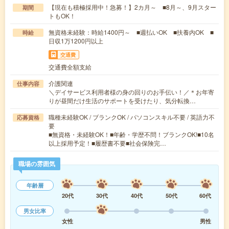
【現在も積極採用中！急募！】2カ月～ ■8月～、9月スター
期間
トもOK！
無資格未経験：時給1400円～ ■週払いOK ■扶養内OK ■
時給
日収1万1200円以上
交通費
交通費全額支給
介護関連
仕事内容
＼デイサービス利用者様の身の回りのお手伝い！／＊お年寄
りが昼間だけ生活のサポートを受けたり、気分転換…
職種未経験OK / ブランクOK / パソコンスキル不要 / 英語力不
応募資格
要
■無資格・未経験OK！■年齢・学歴不問！ブランクOK!■10名
以上採用予定！■履歴書不要■社会保険完…
職場の雰囲気
年齢層
20代
30代
40代
50代
60代
男女比率
女性
男性