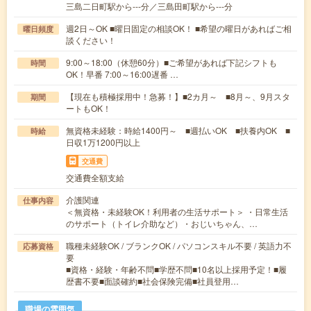
三島二日町駅から---分／三島田町駅から---分
週2日～OK ■曜日固定の相談OK！ ■希望の曜日があればご相
曜日頻度
談ください！
9:00～18:00（休憩60分）■ご希望があれば下記シフトも
時間
OK！早番 7:00～16:00遅番 …
【現在も積極採用中！急募！】■2カ月～ ■8月～、9月スタ
期間
ートもOK！
無資格未経験：時給1400円～ ■週払いOK ■扶養内OK ■
時給
日収1万1200円以上
交通費
交通費全額支給
介護関連
仕事内容
＜無資格・未経験OK！利用者の生活サポート＞ ・日常生活
のサポート（トイレ介助など）・おじいちゃん、…
職種未経験OK / ブランクOK / パソコンスキル不要 / 英語力不
応募資格
要
■資格・経験・年齢不問■学歴不問■10名以上採用予定！■履
歴書不要■面談確約■社会保険完備■社員登用…
職場の雰囲気