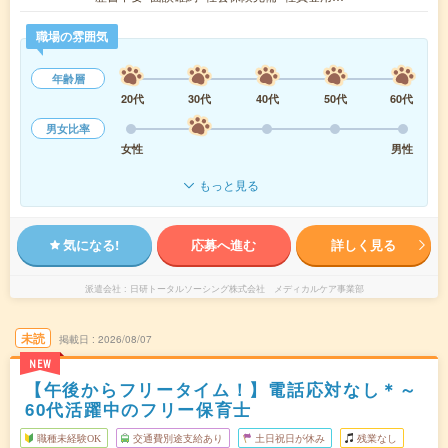
職場の雰囲気
年齢層
20代
30代
40代
50代
60代
男女比率
女性
男性
もっと見る
気になる!
応募へ進む
詳しく見る
派遣会社
日研トータルソーシング株式会社 メディカルケア事業部
未読
掲載日
2026/08/07
NEW
【午後からフリータイム！】電話応対なし＊～
60代活躍中のフリー保育士
職種未経験OK
交通費別途支給あり
土日祝日が休み
残業なし