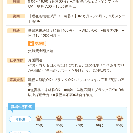
9:00～18:00（休憩60分）■ご希望があれば下記シフトも
時間
OK！早番 7:00～16:00遅番 …
【現在も積極採用中！急募！】■2カ月～／8月～、9月スター
期間
トもOK！
無資格未経験：時給1400円～ ■週払いOK ■扶養内OK ■
時給
日収1万1200円以上
交通費
交通費全額支給
介護関連
仕事内容
≪お年寄りも自分も笑顔になれる介護の仕事！≫＊お年寄り
が昼間だけ生活のサポートを受けたり、気分転換で…
職種未経験OK / ブランクOK / パソコンスキル不要 / 英語力不
応募資格
要
■無資格・未経験OK！■年齢・学歴不問！ブランクOK!■10名
以上採用予定！■履歴書不要■社会保険完…
職場の雰囲気
年齢層
20代
30代
40代
50代
60代