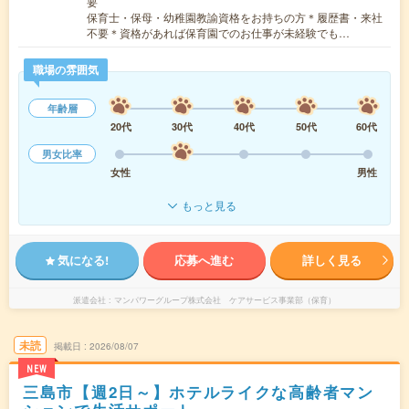
要
保育士・保母・幼稚園教諭資格をお持ちの方＊履歴書・来社
不要＊資格があれば保育園でのお仕事が未経験でも…
職場の雰囲気
年齢層
20代
30代
40代
50代
60代
男女比率
女性
男性
もっと見る
気になる!
応募へ進む
詳しく見る
派遣会社
マンパワーグループ株式会社 ケアサービス事業部（保育）
未読
掲載日
2026/08/07
NEW
三島市【週2日～】ホテルライクな高齢者マン