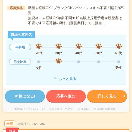
職種未経験OK / ブランクOK / パソコンスキル不要 / 英語力不
応募資格
要
無資格・未経験OK年齢不問★10名以上採用予定★履歴書は
不要です▽応募後の流れ1)翌営業日までに担当…
職場の雰囲気
年齢層
20代
30代
40代
50代
60代
男女比率
女性
男性
もっと見る
気になる!
応募へ進む
詳しく見る
派遣会社
マンパワーグループ株式会社 ケアサービス事業部 （医療福祉介護関連）
未読
掲載日
2026/08/06
NEW