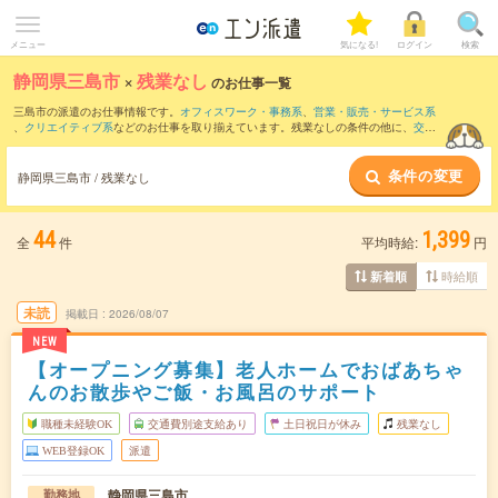
メニュー
気になる!
ログイン
検索
静岡県三島市
×
残業なし
のお仕事一覧
三島市の派遣のお仕事情報です。
オフィスワーク・事務系
、
営業・販売・サービス系
、
クリエイティブ系
などのお仕事を取り揃えています。残業なしの条件の他に、
交通
費別途支給あり
、
職種未経験OK
、
友だちと一緒の応募OK
などのこだわり条件も取り
揃えています。
条件の変更
静岡県三島市 / 残業なし
44
1,399
全
件
平均時給:
円
時給順
新着順
未読
掲載日
2026/08/07
NEW
【オープニング募集】老人ホームでおばあちゃ
んのお散歩やご飯・お風呂のサポート
職種未経験OK
交通費別途支給あり
土日祝日が休み
残業なし
WEB登録OK
派遣
静岡県三島市
勤務地