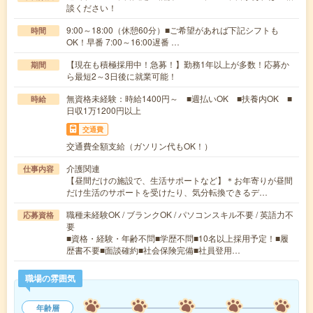
談ください！
9:00～18:00（休憩60分）■ご希望があれば下記シフトも
時間
OK！早番 7:00～16:00遅番 …
【現在も積極採用中！急募！】勤務1年以上が多数！応募か
期間
ら最短2～3日後に就業可能！
無資格未経験：時給1400円～ ■週払いOK ■扶養内OK ■
時給
日収1万1200円以上
交通費
交通費全額支給（ガソリン代もOK！）
介護関連
仕事内容
【昼間だけの施設で、生活サポートなど】＊お年寄りが昼間
だけ生活のサポートを受けたり、気分転換できるデ…
職種未経験OK / ブランクOK / パソコンスキル不要 / 英語力不
応募資格
要
■資格・経験・年齢不問■学歴不問■10名以上採用予定！■履
歴書不要■面談確約■社会保険完備■社員登用…
職場の雰囲気
年齢層