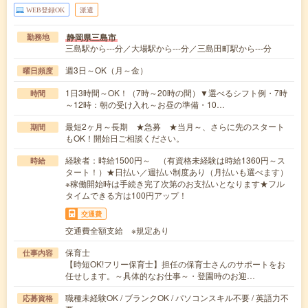
WEB登録OK
派遣
静岡県三島市
勤務地
三島駅から---分／大場駅から---分／三島田町駅から---分
週3日～OK（月～金）
曜日頻度
1日3時間～OK！（7時～20時の間）▼選べるシフト例・7時
時間
～12時：朝の受け入れ～お昼の準備・10…
最短2ヶ月～長期 ★急募 ★当月～、さらに先のスタート
期間
もOK！開始日ご相談ください。
経験者：時給1500円～ （有資格未経験は時給1360円～ス
時給
タート！）★日払い／週払い制度あり（月払いも選べます）
※稼働開始時は手続き完了次第のお支払いとなります★フル
タイムできる方は100円アップ！
交通費
交通費全額支給 ※規定あり
保育士
仕事内容
【時短OK!フリー保育士】担任の保育士さんのサポートをお
任せします。～具体的なお仕事～・登園時のお迎…
職種未経験OK / ブランクOK / パソコンスキル不要 / 英語力不
応募資格