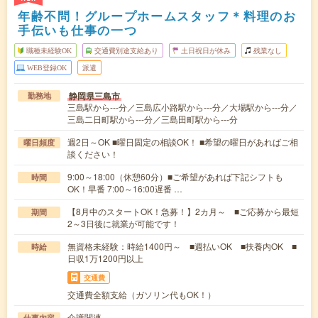
年齢不問！グループホームスタッフ＊料理のお
手伝いも仕事の一つ
職種未経験OK
交通費別途支給あり
土日祝日が休み
残業なし
WEB登録OK
派遣
静岡県三島市
勤務地
三島駅から---分／三島広小路駅から---分／大場駅から---分／
三島二日町駅から---分／三島田町駅から---分
週2日～OK ■曜日固定の相談OK！ ■希望の曜日があればご相
曜日頻度
談ください！
9:00～18:00（休憩60分）■ご希望があれば下記シフトも
時間
OK！早番 7:00～16:00遅番 …
【8月中のスタートOK！急募！】2カ月～ ■ご応募から最短
期間
2～3日後に就業が可能です！
無資格未経験：時給1400円～ ■週払いOK ■扶養内OK ■
時給
日収1万1200円以上
交通費
交通費全額支給（ガソリン代もOK！）
介護関連
仕事内容