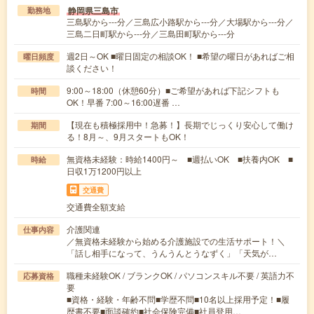
静岡県三島市
勤務地
三島駅から---分／三島広小路駅から---分／大場駅から---分／
三島二日町駅から---分／三島田町駅から---分
週2日～OK ■曜日固定の相談OK！ ■希望の曜日があればご相
曜日頻度
談ください！
9:00～18:00（休憩60分）■ご希望があれば下記シフトも
時間
OK！早番 7:00～16:00遅番 …
【現在も積極採用中！急募！】長期でじっくり安心して働け
期間
る！8月～、9月スタートもOK！
無資格未経験：時給1400円～ ■週払いOK ■扶養内OK ■
時給
日収1万1200円以上
交通費
交通費全額支給
介護関連
仕事内容
／無資格未経験から始める介護施設での生活サポート！＼
「話し相手になって、うんうんとうなずく」「天気が…
職種未経験OK / ブランクOK / パソコンスキル不要 / 英語力不
応募資格
要
■資格・経験・年齢不問■学歴不問■10名以上採用予定！■履
歴書不要■面談確約■社会保険完備■社員登用…