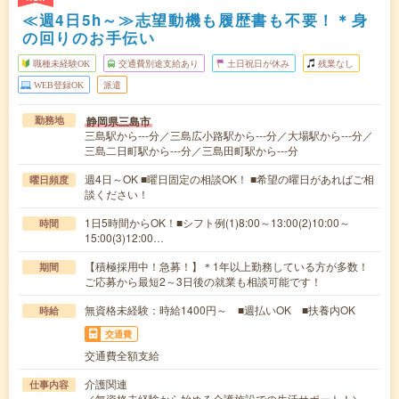
≪週4日5h～≫志望動機も履歴書も不要！＊身
の回りのお手伝い
職種未経験OK
交通費別途支給あり
土日祝日が休み
残業なし
WEB登録OK
派遣
静岡県三島市
勤務地
三島駅から---分／三島広小路駅から---分／大場駅から---分／
三島二日町駅から---分／三島田町駅から---分
週4日～OK ■曜日固定の相談OK！ ■希望の曜日があればご相
曜日頻度
談ください！
1日5時間からOK！■シフト例(1)8:00～13:00(2)10:00～
時間
15:00(3)12:00…
【積極採用中！急募！】＊1年以上勤務している方が多数！
期間
ご応募から最短2～3日後の就業も相談可能です！
無資格未経験：時給1400円～ ■週払いOK ■扶養内OK
時給
交通費
交通費全額支給
介護関連
仕事内容
／無資格未経験から始める介護施設での生活サポート！＼