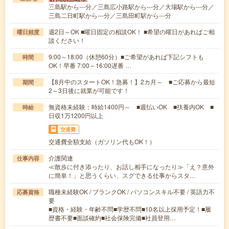
三島駅から---分／三島広小路駅から---分／大場駅から---分／
三島二日町駅から---分／三島田町駅から---分
週2日～OK ■曜日固定の相談OK！ ■希望の曜日があればご相
曜日頻度
談ください！
9:00～18:00（休憩60分）■ご希望があれば下記シフトも
時間
OK！早番 7:00～16:00遅番 …
【8月中のスタートOK！急募！】2カ月～ ■ご応募から最短
期間
2～3日後に就業が可能です！
無資格未経験：時給1400円～ ■週払いOK ■扶養内OK ■
時給
日収1万1200円以上
交通費
交通費全額支給（ガソリン代もOK！）
介護関連
仕事内容
≪散歩に付き添ったり、お話し相手になったり≫「え？意外
に簡単！」と思うくらい、スグできる仕事からスタ…
職種未経験OK / ブランクOK / パソコンスキル不要 / 英語力不
応募資格
要
■資格・経験・年齢不問■学歴不問■10名以上採用予定！■履
歴書不要■面談確約■社会保険完備■社員登用…