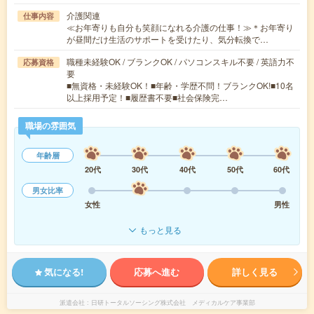
介護関連
仕事内容
≪お年寄りも自分も笑顔になれる介護の仕事！≫＊お年寄り
が昼間だけ生活のサポートを受けたり、気分転換で…
職種未経験OK / ブランクOK / パソコンスキル不要 / 英語力不
応募資格
要
■無資格・未経験OK！■年齢・学歴不問！ブランクOK!■10名
以上採用予定！■履歴書不要■社会保険完…
職場の雰囲気
年齢層
20代
30代
40代
50代
60代
男女比率
女性
男性
もっと見る
気になる!
応募へ進む
詳しく見る
派遣会社
日研トータルソーシング株式会社 メディカルケア事業部