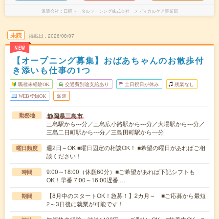
派遣会社
日研トータルソーシング株式会社 メディカルケア事業部
未読
掲載日
2026/08/07
NEW
【オープニング募集】おばあちゃんのお散歩付
き添いも仕事の1つ
職種未経験OK
交通費別途支給あり
土日祝日が休み
残業なし
WEB登録OK
派遣
静岡県三島市
勤務地
三島駅から---分／三島広小路駅から---分／大場駅から---分／
三島二日町駅から---分／三島田町駅から---分
週2日～OK ■曜日固定の相談OK！ ■希望の曜日があればご相
曜日頻度
談ください！
9:00～18:00（休憩60分）■ご希望があれば下記シフトも
時間
OK！早番 7:00～16:00遅番 …
【8月中のスタートOK！急募！】2カ月～ ■ご応募から最短
期間
2～3日後に就業が可能です！