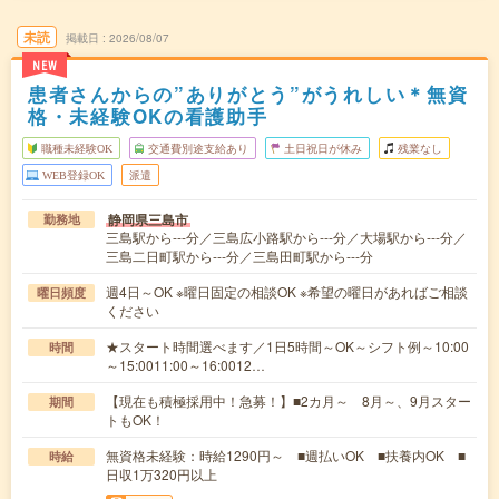
未読
掲載日
2026/08/07
NEW
患者さんからの”ありがとう”がうれしい＊無資
格・未経験OKの看護助手
職種未経験OK
交通費別途支給あり
土日祝日が休み
残業なし
WEB登録OK
派遣
静岡県三島市
勤務地
三島駅から---分／三島広小路駅から---分／大場駅から---分／
三島二日町駅から---分／三島田町駅から---分
週4日～OK ※曜日固定の相談OK ※希望の曜日があればご相談
曜日頻度
ください
★スタート時間選べます／1日5時間～OK～シフト例～10:00
時間
～15:0011:00～16:0012…
【現在も積極採用中！急募！】■2カ月～ 8月～、9月スター
期間
トもOK！
無資格未経験：時給1290円～ ■週払いOK ■扶養内OK ■
時給
日収1万320円以上