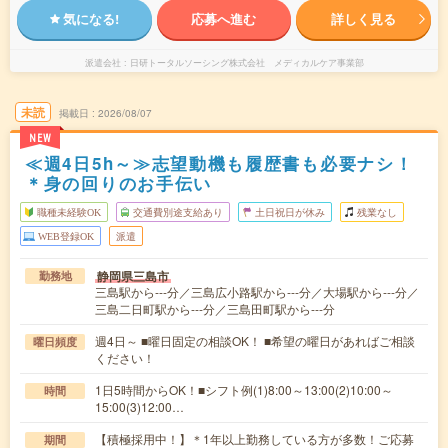
気になる!
応募へ進む
詳しく見る
派遣会社
日研トータルソーシング株式会社 メディカルケア事業部
未読
掲載日
2026/08/07
NEW
≪週4日5h～≫志望動機も履歴書も必要ナシ！
＊身の回りのお手伝い
職種未経験OK
交通費別途支給あり
土日祝日が休み
残業なし
WEB登録OK
派遣
静岡県三島市
勤務地
三島駅から---分／三島広小路駅から---分／大場駅から---分／
三島二日町駅から---分／三島田町駅から---分
週4日～ ■曜日固定の相談OK！ ■希望の曜日があればご相談
曜日頻度
ください！
1日5時間からOK！■シフト例(1)8:00～13:00(2)10:00～
時間
15:00(3)12:00…
【積極採用中！】＊1年以上勤務している方が多数！ご応募
期間