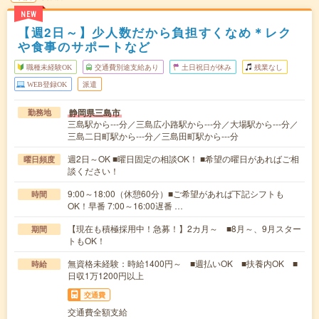
NEW
【週2日～】少人数だから負担すくなめ＊レク
や食事のサポートなど
職種未経験OK
交通費別途支給あり
土日祝日が休み
残業なし
WEB登録OK
派遣
静岡県三島市
勤務地
三島駅から---分／三島広小路駅から---分／大場駅から---分／
三島二日町駅から---分／三島田町駅から---分
週2日～OK ■曜日固定の相談OK！ ■希望の曜日があればご相
曜日頻度
談ください！
9:00～18:00（休憩60分）■ご希望があれば下記シフトも
時間
OK！早番 7:00～16:00遅番 …
【現在も積極採用中！急募！】2カ月～ ■8月～、9月スター
期間
トもOK！
無資格未経験：時給1400円～ ■週払いOK ■扶養内OK ■
時給
日収1万1200円以上
交通費
交通費全額支給