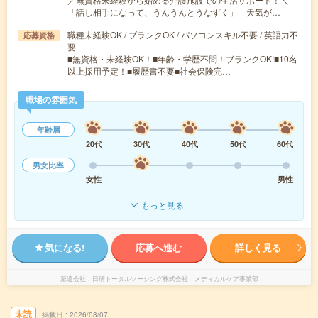
「話し相手になって、うんうんとうなずく」「天気が…
職種未経験OK / ブランクOK / パソコンスキル不要 / 英語力不
応募資格
要
■無資格・未経験OK！■年齢・学歴不問！ブランクOK!■10名
以上採用予定！■履歴書不要■社会保険完…
職場の雰囲気
年齢層
20代
30代
40代
50代
60代
男女比率
女性
男性
もっと見る
気になる!
応募へ進む
詳しく見る
派遣会社
日研トータルソーシング株式会社 メディカルケア事業部
未読
掲載日
2026/08/07