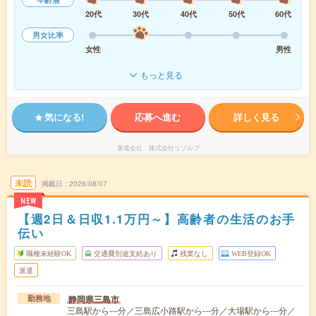
20代
30代
40代
50代
60代
男女比率
女性
男性
もっと見る
気になる!
応募へ進む
詳しく見る
派遣会社
株式会社リゾルブ
未読
掲載日
2026/08/07
NEW
【週2日＆日収1.1万円～】高齢者の生活のお手
伝い
職種未経験OK
交通費別途支給あり
残業なし
WEB登録OK
派遣
静岡県三島市
勤務地
三島駅から---分／三島広小路駅から---分／大場駅から---分／