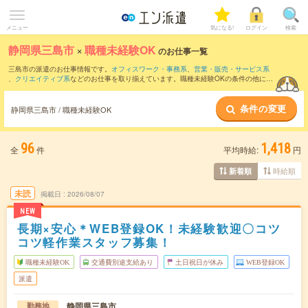
メニュー
気になる!
ログイン
検索
静岡県三島市
×
職種未経験OK
のお仕事一覧
三島市の派遣のお仕事情報です。
オフィスワーク・事務系
、
営業・販売・サービス系
、
クリエイティブ系
などのお仕事を取り揃えています。職種未経験OKの条件の他に、
交通費別途支給あり
、
友だちと一緒の応募OK
、
10名以上の大量募集
などのこだわり
条件も取り揃えています。
条件の変更
静岡県三島市 / 職種未経験OK
96
1,418
全
件
平均時給:
円
時給順
新着順
未読
掲載日
2026/08/07
NEW
長期×安心＊WEB登録OK！未経験歓迎〇コツ
コツ軽作業スタッフ募集！
職種未経験OK
交通費別途支給あり
土日祝日が休み
WEB登録OK
派遣
静岡県三島市
勤務地