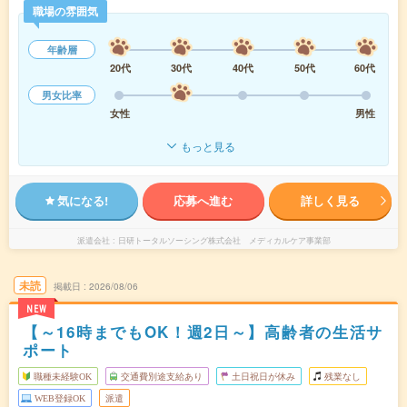
職場の雰囲気
年齢層
20代
30代
40代
50代
60代
男女比率
女性
男性
もっと見る
気になる!
応募へ進む
詳しく見る
派遣会社
日研トータルソーシング株式会社 メディカルケア事業部
未読
掲載日
2026/08/06
NEW
【～16時までもOK！週2日～】高齢者の生活サ
ポート
職種未経験OK
交通費別途支給あり
土日祝日が休み
残業なし
WEB登録OK
派遣