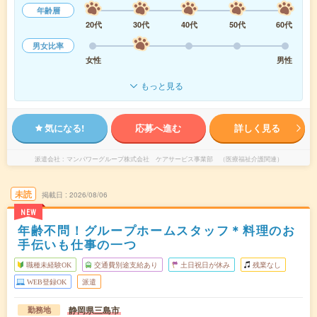
年齢層
20代
30代
40代
50代
60代
男女比率
女性
男性
もっと見る
気になる!
応募へ進む
詳しく見る
派遣会社
マンパワーグループ株式会社 ケアサービス事業部 （医療福祉介護関連）
未読
掲載日
2026/08/06
NEW
年齢不問！グループホームスタッフ＊料理のお
手伝いも仕事の一つ
職種未経験OK
交通費別途支給あり
土日祝日が休み
残業なし
WEB登録OK
派遣
静岡県三島市
勤務地