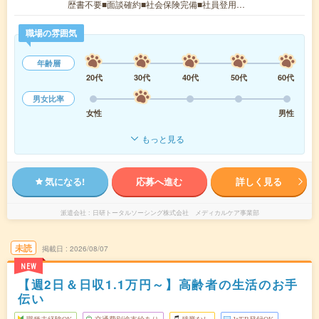
歴書不要■面談確約■社会保険完備■社員登用…
職場の雰囲気
年齢層
20代
30代
40代
50代
60代
男女比率
女性
男性
もっと見る
気になる!
応募へ進む
詳しく見る
派遣会社
日研トータルソーシング株式会社 メディカルケア事業部
未読
掲載日
2026/08/07
NEW
【週2日＆日収1.1万円～】高齢者の生活のお手
伝い
職種未経験OK
交通費別途支給あり
残業なし
WEB登録OK