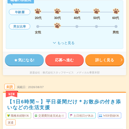
年齢層
20代
30代
40代
50代
60代
男女比率
女性
男性
もっと見る
気になる!
応募へ進む
詳しく見る
派遣会社
株式会社スタッフサービス メディカル事業本部
未読
掲載日
2026/08/07
NEW
【1日6時間～】平日昼間だけ＊お散歩の付き添
いなどの生活支援
職種未経験OK
交通費別途支給あり
土日祝日が休み
WEB登録OK
派遣