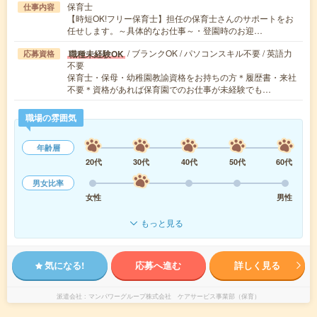
保育士
仕事内容
【時短OK!フリー保育士】担任の保育士さんのサポートをお
任せします。～具体的なお仕事～・登園時のお迎…
/ ブランクOK / パソコンスキル不要 / 英語力
職種未経験OK
応募資格
不要
保育士・保母・幼稚園教諭資格をお持ちの方＊履歴書・来社
不要＊資格があれば保育園でのお仕事が未経験でも…
職場の雰囲気
年齢層
20代
30代
40代
50代
60代
男女比率
女性
男性
もっと見る
気になる!
応募へ進む
詳しく見る
派遣会社
マンパワーグループ株式会社 ケアサービス事業部（保育）