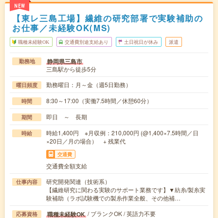
NEW
【東レ三島工場】繊維の研究部署で実験補助の
お仕事／未経験OK(MS)
職種未経験OK
交通費別途支給あり
土日祝日が休み
派遣
静岡県三島市
勤務地
三島駅から徒歩5分
勤務曜日：月～金（週5日勤務）
曜日頻度
8:30～17:00（実働7.5時間／休憩60分）
時間
即日 ～ 長期
期間
時給1,400円 ※月収例：210,000円 (@1,400×7.5時間／日
時給
×20日／月の場合） + 残業代
交通費
交通費全額支給
研究開発関連（技術系）
仕事内容
【繊維研究に関わる実験のサポート業務です】▼紡糸/製糸実
験補助（ラボ試験機での製糸作業全般、その他補…
/ ブランクOK / 英語力不要
職種未経験OK
応募資格