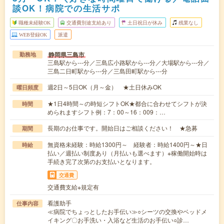
談OK！病院での生活サポ
職種未経験OK
交通費別途支給あり
土日祝日が休み
残業なし
WEB登録OK
派遣
静岡県三島市
勤務地
三島駅から---分／三島広小路駅から---分／大場駅から---分／
三島二日町駅から---分／三島田町駅から---分
週2日～5日OK（月～金） ★土日休みOK
曜日頻度
★1日4時間～の時短シフトOK★都合に合わせてシフトが決
時間
められますシフト例：7：00～16：009：…
長期のお仕事です。開始日はご相談ください！ ★急募
期間
無資格未経験：時給1300円～ 経験者：時給1400円～★日
時給
払い／週払い制度あり（月払いも選べます）※稼働開始時は
手続き完了次第のお支払いとなります。
交通費
交通費支給※規定有
看護助手
仕事内容
≪病院でちょっとしたお手伝い≫○シーツの交換やベッドメ
イキング〇お手洗い・入浴など生活のお手伝い○診…