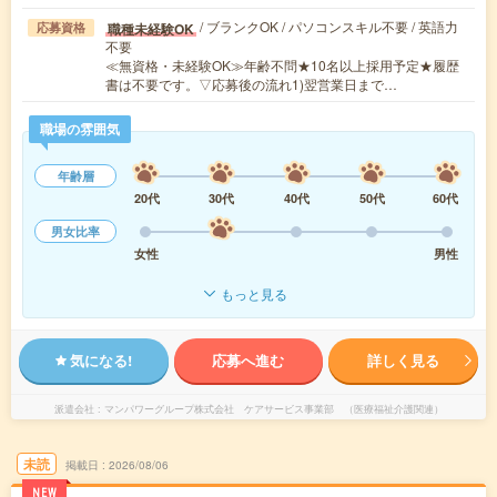
/ ブランクOK / パソコンスキル不要 / 英語力
職種未経験OK
応募資格
不要
≪無資格・未経験OK≫年齢不問★10名以上採用予定★履歴
書は不要です。▽応募後の流れ1)翌営業日まで…
職場の雰囲気
年齢層
20代
30代
40代
50代
60代
男女比率
女性
男性
もっと見る
気になる!
応募へ進む
詳しく見る
派遣会社
マンパワーグループ株式会社 ケアサービス事業部 （医療福祉介護関連）
未読
掲載日
2026/08/06
NEW