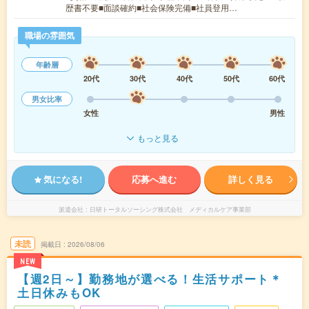
歴書不要■面談確約■社会保険完備■社員登用…
職場の雰囲気
年齢層
20代
30代
40代
50代
60代
男女比率
女性
男性
もっと見る
気になる!
応募へ進む
詳しく見る
派遣会社
日研トータルソーシング株式会社 メディカルケア事業部
未読
掲載日
2026/08/06
NEW
【週2日～】勤務地が選べる！生活サポート＊
土日休みもOK