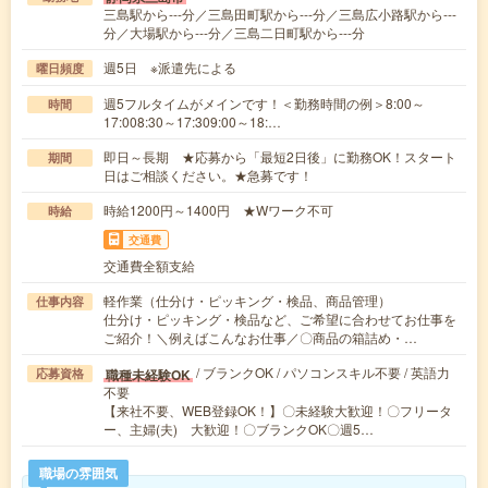
三島駅から---分／三島田町駅から---分／三島広小路駅から---
分／大場駅から---分／三島二日町駅から---分
週5日 ※派遣先による
曜日頻度
週5フルタイムがメインです！＜勤務時間の例＞8:00～
時間
17:008:30～17:309:00～18:…
即日～長期 ★応募から「最短2日後」に勤務OK！スタート
期間
日はご相談ください。★急募です！
時給1200円～1400円 ★Wワーク不可
時給
交通費
交通費全額支給
軽作業（仕分け・ピッキング・検品、商品管理）
仕事内容
仕分け・ピッキング・検品など、ご希望に合わせてお仕事を
ご紹介！＼例えばこんなお仕事／〇商品の箱詰め・…
/ ブランクOK / パソコンスキル不要 / 英語力
職種未経験OK
応募資格
不要
【来社不要、WEB登録OK！】〇未経験大歓迎！〇フリータ
ー、主婦(夫) 大歓迎！〇ブランクOK〇週5…
職場の雰囲気