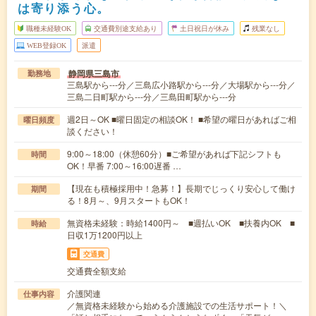
は寄り添う心。
職種未経験OK
交通費別途支給あり
土日祝日が休み
残業なし
WEB登録OK
派遣
静岡県三島市
勤務地
三島駅から---分／三島広小路駅から---分／大場駅から---分／
三島二日町駅から---分／三島田町駅から---分
週2日～OK ■曜日固定の相談OK！ ■希望の曜日があればご相
曜日頻度
談ください！
9:00～18:00（休憩60分）■ご希望があれば下記シフトも
時間
OK！早番 7:00～16:00遅番 …
【現在も積極採用中！急募！】長期でじっくり安心して働け
期間
る！8月～、9月スタートもOK！
無資格未経験：時給1400円～ ■週払いOK ■扶養内OK ■
時給
日収1万1200円以上
交通費
交通費全額支給
介護関連
仕事内容
／無資格未経験から始める介護施設での生活サポート！＼