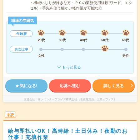
・機械いじりが好きな方・ＰＣの業務使用経験(ワード、エク
セル)・手先を使う細かい軽作業が可能な方
職場の雰囲気
年齢層
20代
30代
40代
50代
60代
男女比率
女性
男性
もっと見る
気になる!
応募へ進む
詳しく見る
派遣会社
東レエンタープライズ株式会社（名古屋支店、三島オフィス）
未読
給与即払いOK！高時給！土日休み！夜勤のお
仕事！充填作業