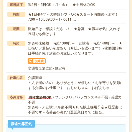
週2日～5日OK（月～金） ★土日休みOK
曜日頻度
★1日4時間～の時短シフトOK★スタート時間選べます！
時間
7:00～16:009:00～17:0011:…
開始日はご相談ください！ ★急募 ★職場が気に入れば、
期間
長期でも働けます！
無資格未経験：時給1300円～ 経験者：時給1400円～ ★
時給
日払い／週払い制度あり（月払いも選べます）※稼働開始時
は手続き完了次第のお支払いとなります。
交通費
交通費全額支給※規定有
介護関連
仕事内容
＊入居者の方の「ありがとう」が嬉しい＊お年寄りを笑顔に
する介護のお仕事です。おじいちゃん、おばあちゃ…
/ ブランクOK / パソコンスキル不要 / 英語力
職種未経験OK
応募資格
不要
無資格・未経験OK年齢不問★10名以上採用予定★履歴書は
不要です▽応募後の流れ1)翌営業日までに担当…
職場の雰囲気