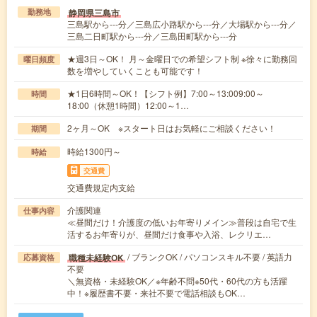
静岡県三島市
勤務地
三島駅から---分／三島広小路駅から---分／大場駅から---分／
三島二日町駅から---分／三島田町駅から---分
★週3日～OK！ 月～金曜日での希望シフト制 ※徐々に勤務回
曜日頻度
数を増やしていくことも可能です！
★1日6時間～OK！【シフト例】7:00～13:009:00～
時間
18:00（休憩1時間）12:00～1…
2ヶ月～OK ※スタート日はお気軽にご相談ください！
期間
時給1300円～
時給
交通費
交通費規定内支給
介護関連
仕事内容
≪昼間だけ！介護度の低いお年寄りメイン≫普段は自宅で生
活するお年寄りが、昼間だけ食事や入浴、レクリエ…
/ ブランクOK / パソコンスキル不要 / 英語力
職種未経験OK
応募資格
不要
＼無資格・未経験OK／※年齢不問※50代・60代の方も活躍
中！※履歴書不要・来社不要で電話相談もOK…