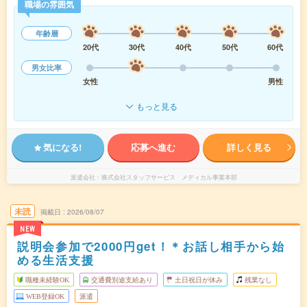
職場の雰囲気
年齢層
20代
30代
40代
50代
60代
男女比率
女性
男性
もっと見る
気になる!
応募へ進む
詳しく見る
派遣会社
株式会社スタッフサービス メディカル事業本部
未読
掲載日
2026/08/07
NEW
説明会参加で2000円get！＊お話し相手から始
める生活支援
職種未経験OK
交通費別途支給あり
土日祝日が休み
残業なし
WEB登録OK
派遣