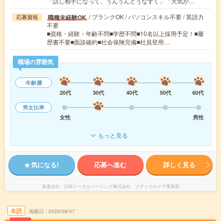
「話し相手になって、うんうんとうなずく」「天気が…
/ ブランクOK / パソコンスキル不要 / 英語力
職種未経験OK
応募資格
不要
■資格・経験・年齢不問■学歴不問■10名以上採用予定！■履
歴書不要■面談確約■社会保険完備■社員登用…
職場の雰囲気
年齢層
20代
30代
40代
50代
60代
男女比率
女性
男性
もっと見る
気になる!
応募へ進む
詳しく見る
派遣会社
日研トータルソーシング株式会社 メディカルケア事業部
未読
掲載日
2026/08/07