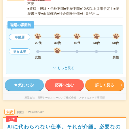
不要
■資格・経験・年齢不問■学歴不問■10名以上採用予定！■履
歴書不要■面談確約■社会保険完備■社員登用…
職場の雰囲気
年齢層
20代
30代
40代
50代
60代
男女比率
女性
男性
もっと見る
気になる!
応募へ進む
詳しく見る
派遣会社
日研トータルソーシング株式会社 メディカルケア事業部
未読
掲載日
2026/08/07
NEW
AIに代わられない仕事。それが介護。必要なの