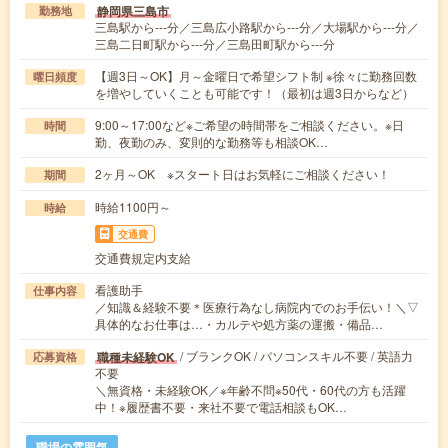
静岡県三島市
勤務地
三島駅から---分／三島広小路駅から---分／大場駅から---分／
三島二日町駅から---分／三島田町駅から---分
【週3日～OK】月～金曜日で希望シフト制 ※徐々に勤務回数
曜日頻度
を増やしていくことも可能です！（最初は週3日からなど）
9:00～17:00など※ご希望の時間帯をご相談ください。※日
時間
勤、夜勤のみ、変則的な勤務等も相談OK…
2ヶ月～OK ※スタート日はお気軽にご相談ください！
期間
時給1100円～
時給
交通費
交通費規定内支給
看護助手
仕事内容
／知識＆経験不要＊医療行為なし病院内でのお手伝い！＼▽
具体的なお仕事は…・カルテや処方薬の運搬・備品…
/ ブランクOK / パソコンスキル不要 / 英語力
職種未経験OK
応募資格
不要
＼無資格・未経験OK／※年齢不問※50代・60代の方も活躍
中！※履歴書不要・来社不要で電話相談もOK…
職場の雰囲気