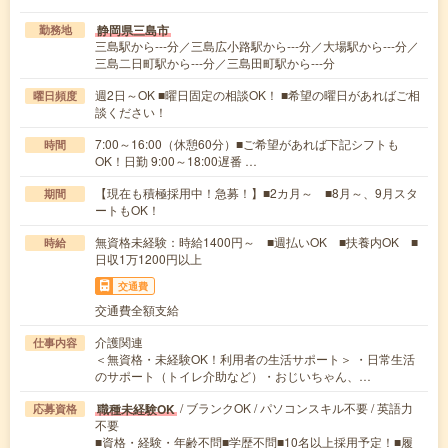
静岡県三島市
勤務地
三島駅から---分／三島広小路駅から---分／大場駅から---分／
三島二日町駅から---分／三島田町駅から---分
週2日～OK ■曜日固定の相談OK！ ■希望の曜日があればご相
曜日頻度
談ください！
7:00～16:00（休憩60分）■ご希望があれば下記シフトも
時間
OK！日勤 9:00～18:00遅番 …
【現在も積極採用中！急募！】■2カ月～ ■8月～、9月スタ
期間
ートもOK！
無資格未経験：時給1400円～ ■週払いOK ■扶養内OK ■
時給
日収1万1200円以上
交通費
交通費全額支給
介護関連
仕事内容
＜無資格・未経験OK！利用者の生活サポート＞ ・日常生活
のサポート（トイレ介助など）・おじいちゃん、…
/ ブランクOK / パソコンスキル不要 / 英語力
職種未経験OK
応募資格
不要
■資格・経験・年齢不問■学歴不問■10名以上採用予定！■履