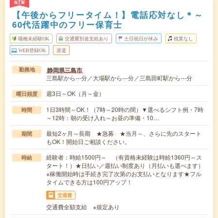
NEW
【午後からフリータイム！】電話応対なし＊～
60代活躍中のフリー保育士
職種未経験OK
交通費別途支給あり
土日祝日が休み
残業なし
WEB登録OK
派遣
静岡県三島市
勤務地
三島駅から---分／大場駅から---分／三島田町駅から---分
週3日～OK（月～金）
曜日頻度
1日3時間～OK！（7時～20時の間）▼選べるシフト例・7時
時間
～12時：朝の受け入れ～お昼の準備・10…
最短2ヶ月～長期 ★急募 ★当月～、さらに先のスタート
期間
もOK！開始日ご相談ください。
経験者：時給1500円～ （有資格未経験は時給1360円～ス
時給
タート！）★日払い／週払い制度あり（月払いも選べます）
※稼働開始時は手続き完了次第のお支払いとなります★フル
タイムできる方は100円アップ！
交通費
交通費全額支給 ※規定あり