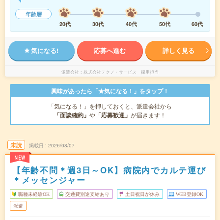
年齢層
20代
30代
40代
50代
60代
気になる!
応募へ進む
詳しく見る
派遣会社
株式会社テクノ・サービス 採用担当
興味があったら「★気になる！」をタップ！
「気になる！」を押しておくと、派遣会社から
「面談確約」
や
「応募歓迎」
が届きます！
未読
掲載日
2026/08/07
NEW
【年齢不問＊週3日～OK】病院内でカルテ運び
＊メッセンジャー
職種未経験OK
交通費別途支給あり
土日祝日が休み
WEB登録OK
派遣