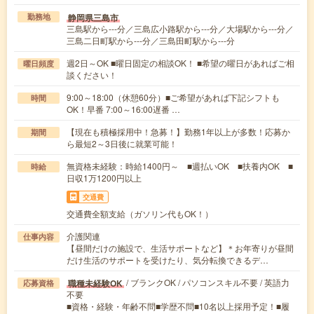
静岡県三島市
勤務地
三島駅から---分／三島広小路駅から---分／大場駅から---分／
三島二日町駅から---分／三島田町駅から---分
週2日～OK ■曜日固定の相談OK！ ■希望の曜日があればご相
曜日頻度
談ください！
9:00～18:00（休憩60分）■ご希望があれば下記シフトも
時間
OK！早番 7:00～16:00遅番 …
【現在も積極採用中！急募！】勤務1年以上が多数！応募か
期間
ら最短2～3日後に就業可能！
無資格未経験：時給1400円～ ■週払いOK ■扶養内OK ■
時給
日収1万1200円以上
交通費
交通費全額支給（ガソリン代もOK！）
介護関連
仕事内容
【昼間だけの施設で、生活サポートなど】＊お年寄りが昼間
だけ生活のサポートを受けたり、気分転換できるデ…
/ ブランクOK / パソコンスキル不要 / 英語力
職種未経験OK
応募資格
不要
■資格・経験・年齢不問■学歴不問■10名以上採用予定！■履