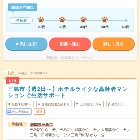
職場の雰囲気
年齢層
20代
30代
40代
50代
60代
気になる!
応募へ進む
詳しく見る
派遣会社
株式会社テクノ・サービス
未読
掲載日
2026/08/07
NEW
三島市【週2日～】ホテルライクな高齢者マン
ションで生活サポート
職種未経験OK
交通費別途支給あり
土日祝日が休み
残業なし
WEB登録OK
派遣
静岡県三島市
勤務地
三島駅から---分／三島広小路駅から---分／大場駅から---分／
三島二日町駅から---分／三島田町駅から---分