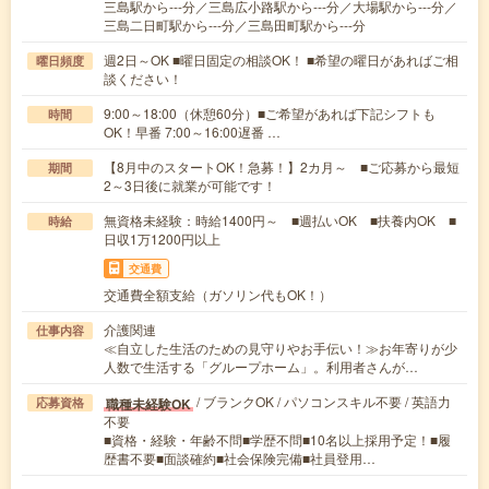
三島駅から---分／三島広小路駅から---分／大場駅から---分／
三島二日町駅から---分／三島田町駅から---分
週2日～OK ■曜日固定の相談OK！ ■希望の曜日があればご相
曜日頻度
談ください！
9:00～18:00（休憩60分）■ご希望があれば下記シフトも
時間
OK！早番 7:00～16:00遅番 …
【8月中のスタートOK！急募！】2カ月～ ■ご応募から最短
期間
2～3日後に就業が可能です！
無資格未経験：時給1400円～ ■週払いOK ■扶養内OK ■
時給
日収1万1200円以上
交通費
交通費全額支給（ガソリン代もOK！）
介護関連
仕事内容
≪自立した生活のための見守りやお手伝い！≫お年寄りが少
人数で生活する「グループホーム」。利用者さんが…
/ ブランクOK / パソコンスキル不要 / 英語力
職種未経験OK
応募資格
不要
■資格・経験・年齢不問■学歴不問■10名以上採用予定！■履
歴書不要■面談確約■社会保険完備■社員登用…