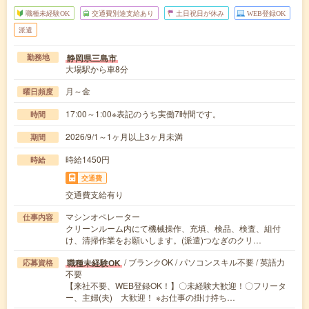
職種未経験OK
交通費別途支給あり
土日祝日が休み
WEB登録OK
派遣
静岡県三島市
勤務地
大場駅から車8分
月～金
曜日頻度
17:00～1:00※表記のうち実働7時間です。
時間
2026/9/1～1ヶ月以上3ヶ月未満
期間
時給1450円
時給
交通費
交通費支給有り
マシンオペレーター
仕事内容
クリーンルーム内にて機械操作、充填、検品、検査、組付
け、清掃作業をお願いします。(派遣)つなぎのクリ…
/ ブランクOK / パソコンスキル不要 / 英語力
職種未経験OK
応募資格
不要
【来社不要、WEB登録OK！】〇未経験大歓迎！〇フリータ
ー、主婦(夫) 大歓迎！ ※お仕事の掛け持ち…