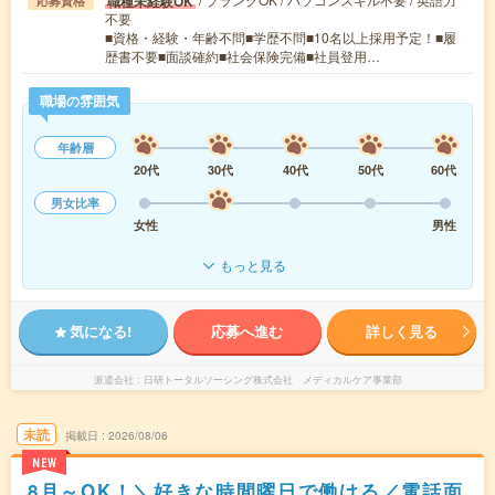
職種未経験OK
応募資格
不要
■資格・経験・年齢不問■学歴不問■10名以上採用予定！■履
歴書不要■面談確約■社会保険完備■社員登用…
職場の雰囲気
年齢層
20代
30代
40代
50代
60代
男女比率
女性
男性
もっと見る
気になる!
応募へ進む
詳しく見る
派遣会社
日研トータルソーシング株式会社 メディカルケア事業部
未読
掲載日
2026/08/06
NEW
8月～OK！＼好きな時間曜日で働ける／電話面