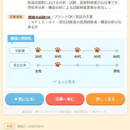
医薬品製剤における分析・試験、原材料検査のお仕事です。
理化学分析・機器分析による試験検査業務を担当し…
/ ブランクOK / 英語力不要
職種未経験OK
応募資格
・ＨＰＬＣ・ＧＣ・溶出試験器の使用経験者・機器分析が出
来る方
職場の雰囲気
年齢層
20代
30代
40代
50代
60代
男女比率
女性
男性
もっと見る
気になる!
応募へ進む
詳しく見る
派遣会社
東レエンタープライズ株式会社（名古屋支店、三島オフィス）
未読
掲載日
2026/08/07