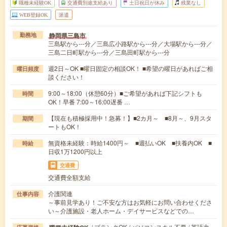
職種未経験OK
交通費別途支給あり
土日祝日が休み
残業なし
WEB登録OK
派遣
静岡県三島市
勤務地
三島駅から---分／三島広小路駅から---分／大場駅から---分／
三島二日町駅から---分／三島田町駅から---分
週2日～OK ■曜日固定の相談OK！ ■希望の曜日があればご相
曜日頻度
談ください！
9:00～18:00（休憩60分）■ご希望があれば下記シフトも
時間
OK！早番 7:00～16:00遅番 …
【現在も積極採用中！急募！】■2カ月～ ■8月～、9月スタ
期間
ートもOK！
無資格未経験：時給1400円～ ■週払いOK ■扶養内OK ■
時給
日収1万1200円以上
交通費
交通費全額支給
介護関連
仕事内容
～事前見学あり！ご不安な方はお気軽にお問い合わせくださ
い～介護施設・老人ホーム・デイサービスなどでの…
/ ブランクOK / パソコンスキル不要 / 英語力