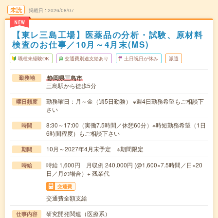
未読
掲載日
2026/08/07
NEW
【東レ三島工場】医薬品の分析・試験、原材料
検査のお仕事／10月～4月末(MS)
職種未経験OK
交通費別途支給あり
土日祝日が休み
派遣
静岡県三島市
勤務地
三島駅から徒歩5分
勤務曜日：月～金（週5日勤務） ※週4日勤務希望もご相談下
曜日頻度
さい
8:30～17:00（実働7.5時間／休憩60分）※時短勤務希望（1日
時間
6時間程度）もご相談下さい
10月～2027年4月末予定 ※期間限定
期間
時給 1,600円 月収例 240,000円 (@1,600×7.5時間／日×20
時給
日／月の場合）+ 残業代
交通費
交通費全額支給
研究開発関連（医療系）
仕事内容