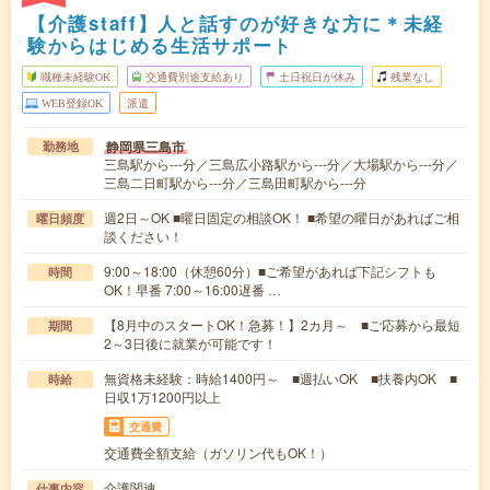
【介護staff】人と話すのが好きな方に＊未経
験からはじめる生活サポート
職種未経験OK
交通費別途支給あり
土日祝日が休み
残業なし
WEB登録OK
派遣
静岡県三島市
勤務地
三島駅から---分／三島広小路駅から---分／大場駅から---分／
三島二日町駅から---分／三島田町駅から---分
週2日～OK ■曜日固定の相談OK！ ■希望の曜日があればご相
曜日頻度
談ください！
9:00～18:00（休憩60分）■ご希望があれば下記シフトも
時間
OK！早番 7:00～16:00遅番 …
【8月中のスタートOK！急募！】2カ月～ ■ご応募から最短
期間
2～3日後に就業が可能です！
無資格未経験：時給1400円～ ■週払いOK ■扶養内OK ■
時給
日収1万1200円以上
交通費
交通費全額支給（ガソリン代もOK！）
介護関連
仕事内容