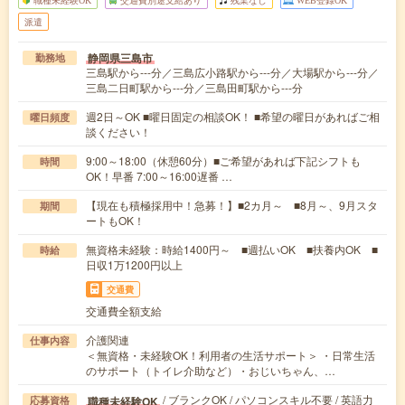
派遣
静岡県三島市
勤務地
三島駅から---分／三島広小路駅から---分／大場駅から---分／
三島二日町駅から---分／三島田町駅から---分
週2日～OK ■曜日固定の相談OK！ ■希望の曜日があればご相
曜日頻度
談ください！
9:00～18:00（休憩60分）■ご希望があれば下記シフトも
時間
OK！早番 7:00～16:00遅番 …
【現在も積極採用中！急募！】■2カ月～ ■8月～、9月スタ
期間
ートもOK！
無資格未経験：時給1400円～ ■週払いOK ■扶養内OK ■
時給
日収1万1200円以上
交通費
交通費全額支給
介護関連
仕事内容
＜無資格・未経験OK！利用者の生活サポート＞ ・日常生活
のサポート（トイレ介助など）・おじいちゃん、…
/ ブランクOK / パソコンスキル不要 / 英語力
職種未経験OK
応募資格