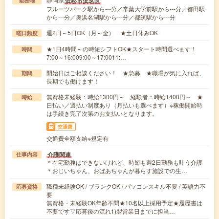
浜松市浜名区
勤務地
フルーツパーク駅から---分／常葉大学前駅から---分／都田駅
から---分／奥浜名湖駅から---分／都筑駅から---分
週2日～5日OK（月～金） ★土日休みOK
曜日頻度
★1日4時間～の時短シフトOK★スタート時間選べます！
時間
7:00～16:009:00～17:0011:…
開始日はご相談ください！ ★急募 ★職場が気に入れば、
期間
長期でも働けます！
無資格未経験：時給1300円～ 経験者：時給1400円～ ★
時給
日払い／週払い制度あり（月払いも選べます）※稼働開始時
は手続き完了次第のお支払いとなります。
交通費
交通費全額支給※規定有
介護関連
仕事内容
＊在宅勤務はできないけれど、時短も週2日勤務も叶う介護
＊おじいちゃん、おばあちゃんが暮らす施設での生…
職種未経験OK / ブランクOK / パソコンスキル不要 / 英語力不
応募資格
要
無資格・未経験OK年齢不問★10名以上採用予定★履歴書は
不要です▽応募後の流れ1)翌営業日までに担当…