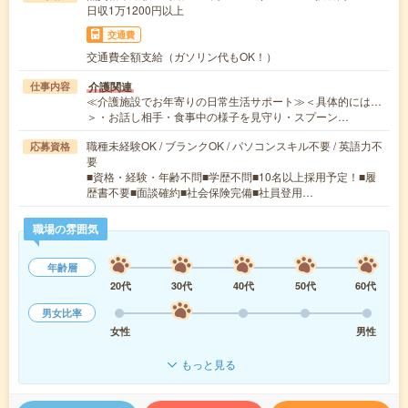
日収1万1200円以上
交通費
交通費全額支給（ガソリン代もOK！）
介護関連
仕事内容
≪介護施設でお年寄りの日常生活サポート≫＜具体的には…
＞・お話し相手・食事中の様子を見守り・スプーン…
職種未経験OK / ブランクOK / パソコンスキル不要 / 英語力不
応募資格
要
■資格・経験・年齢不問■学歴不問■10名以上採用予定！■履
歴書不要■面談確約■社会保険完備■社員登用…
職場の雰囲気
年齢層
20代
30代
40代
50代
60代
男女比率
女性
男性
もっと見る