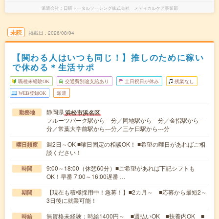
派遣会社
日研トータルソーシング株式会社 メディカルケア事業部
未読
掲載日
2026/08/04
【関わる人はいつも同じ！】推しのために稼い
で休める＊生活サポ
職種未経験OK
交通費別途支給あり
土日祝日が休み
残業なし
WEB登録OK
派遣
静岡県
浜松市浜名区
勤務地
フルーツパーク駅から---分／岡地駅から---分／金指駅から---
分／常葉大学前駅から---分／三ケ日駅から---分
週2日～OK ■曜日固定の相談OK！ ■希望の曜日があればご相
曜日頻度
談ください！
9:00～18:00（休憩60分）■ご希望があれば下記シフトも
時間
OK！早番 7:00～16:00遅番 …
【現在も積極採用中！急募！】■2カ月～ ■応募から最短2～
期間
3日後に就業可能！
無資格未経験：時給1400円～ ■週払いOK ■扶養内OK ■
時給