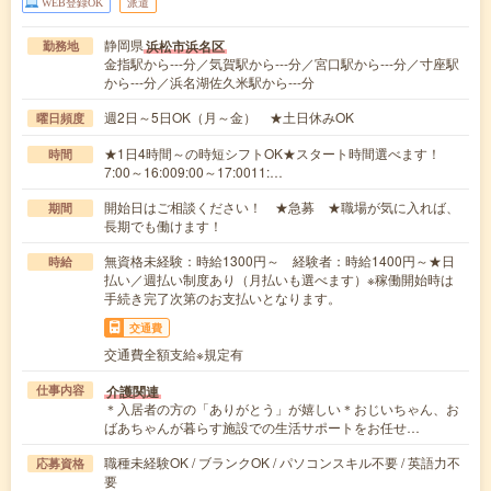
WEB登録OK
派遣
静岡県
浜松市浜名区
勤務地
金指駅から---分／気賀駅から---分／宮口駅から---分／寸座駅
から---分／浜名湖佐久米駅から---分
週2日～5日OK（月～金） ★土日休みOK
曜日頻度
★1日4時間～の時短シフトOK★スタート時間選べます！
時間
7:00～16:009:00～17:0011:…
開始日はご相談ください！ ★急募 ★職場が気に入れば、
期間
長期でも働けます！
無資格未経験：時給1300円～ 経験者：時給1400円～★日
時給
払い／週払い制度あり（月払いも選べます）※稼働開始時は
手続き完了次第のお支払いとなります。
交通費
交通費全額支給※規定有
介護関連
仕事内容
＊入居者の方の「ありがとう」が嬉しい＊おじいちゃん、お
ばあちゃんが暮らす施設での生活サポートをお任せ…
職種未経験OK / ブランクOK / パソコンスキル不要 / 英語力不
応募資格
要