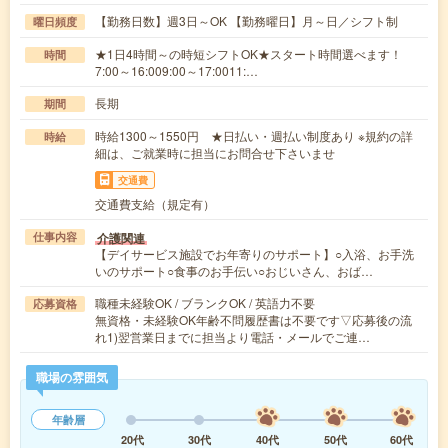
【勤務日数】週3日～OK 【勤務曜日】月～日／シフト制
曜日頻度
★1日4時間～の時短シフトOK★スタート時間選べます！
時間
7:00～16:009:00～17:0011:…
長期
期間
時給1300～1550円 ★日払い・週払い制度あり ※規約の詳
時給
細は、ご就業時に担当にお問合せ下さいませ
交通費
交通費支給（規定有）
介護関連
仕事内容
【デイサービス施設でお年寄りのサポート】○入浴、お手洗
いのサポート○食事のお手伝い○おじいさん、おば…
職種未経験OK / ブランクOK / 英語力不要
応募資格
無資格・未経験OK年齢不問履歴書は不要です▽応募後の流
れ1)翌営業日までに担当より電話・メールでご連…
職場の雰囲気
年齢層
20代
30代
40代
50代
60代