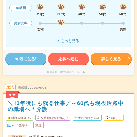
年齢層
20代
30代
40代
50代
60代
男女比率
女性
男性
もっと見る
気になる!
応募へ進む
詳しく見る
派遣会社
株式会社ニッソーネット
未読
掲載日
2026/08/08
NEW
＼10年後にも残る仕事／～60代も現役活躍中
の職場へ＊介護
職種未経験OK
交通費別途支給あり
土日祝日が休み
残業なし
WEB登録OK
派遣
静岡県