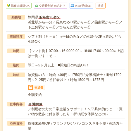
職種未経験OK
交通費別途支給あり
WEB登録OK
派遣
静岡県
浜松市浜名区
勤務地
浜北駅から---分／長泉なめり駅から---分／函南駅から---分／
下土狩駅から---分／ひらんだ駅から---分
シフト制（月～日） ※平日のみなどの相談もOK ※週3なども
曜日頻度
相談OK
【シフト例】07:00～16:0009:00～18:0017:00～09:00※ 上記
時間
は一例です！そ…
即日～2ヶ月以上 ■開始日の相談OK！
期間
無資格の方：時給1400円～1750円 / 介護福祉士：時給1700
時給
円～2125円 / 初任者以上：時給1500円～1875円
交通費
全額支給
介護関連
仕事内容
／利用者の方の日常生活をサポート！＼▽具体的には…・買
い物や散歩に付き添ったり・折り紙や体操などのレ…
職種未経験OK / ブランクOK / パソコンスキル不要 / 英語力不
応募資格
要