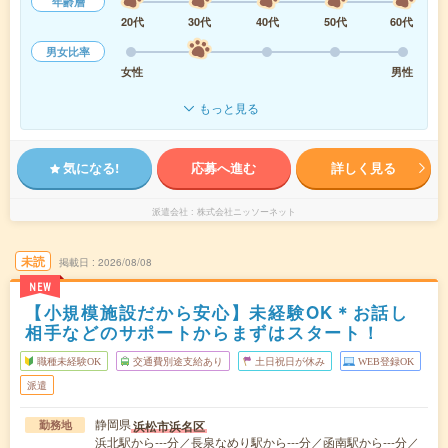
年齢層
20代
30代
40代
50代
60代
男女比率
女性
男性
もっと見る
気になる!
応募へ進む
詳しく見る
派遣会社
株式会社ニッソーネット
未読
掲載日
2026/08/08
NEW
【小規模施設だから安心】未経験OK＊お話し
相手などのサポートからまずはスタート！
職種未経験OK
交通費別途支給あり
土日祝日が休み
WEB登録OK
派遣
静岡県
浜松市浜名区
勤務地
浜北駅から---分／長泉なめり駅から---分／函南駅から---分／