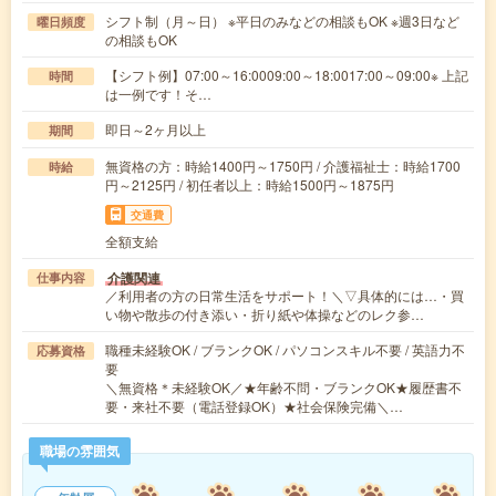
シフト制（月～日） ※平日のみなどの相談もOK ※週3日など
曜日頻度
の相談もOK
【シフト例】07:00～16:0009:00～18:0017:00～09:00※ 上記
時間
は一例です！そ…
即日～2ヶ月以上
期間
無資格の方：時給1400円～1750円 / 介護福祉士：時給1700
時給
円～2125円 / 初任者以上：時給1500円～1875円
交通費
全額支給
介護関連
仕事内容
／利用者の方の日常生活をサポート！＼▽具体的には…・買
い物や散歩の付き添い・折り紙や体操などのレク参…
職種未経験OK / ブランクOK / パソコンスキル不要 / 英語力不
応募資格
要
＼無資格＊未経験OK／★年齢不問・ブランクOK★履歴書不
要・来社不要（電話登録OK）★社会保険完備＼…
職場の雰囲気