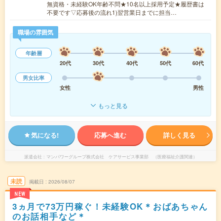
無資格・未経験OK年齢不問★10名以上採用予定★履歴書は
不要です▽応募後の流れ1)翌営業日までに担当…
職場の雰囲気
年齢層
20代
30代
40代
50代
60代
男女比率
女性
男性
もっと見る
気になる!
応募へ進む
詳しく見る
派遣会社
マンパワーグループ株式会社 ケアサービス事業部 （医療福祉介護関連）
未読
掲載日
2026/08/07
NEW
3ヵ月で73万円稼ぐ！未経験OK＊おばあちゃん
のお話相手など＊