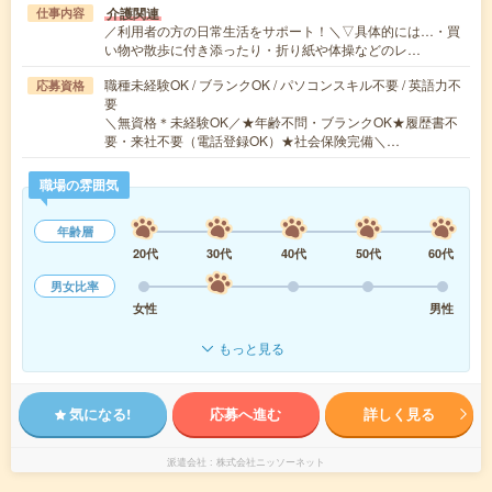
介護関連
仕事内容
／利用者の方の日常生活をサポート！＼▽具体的には…・買
い物や散歩に付き添ったり・折り紙や体操などのレ…
職種未経験OK / ブランクOK / パソコンスキル不要 / 英語力不
応募資格
要
＼無資格＊未経験OK／★年齢不問・ブランクOK★履歴書不
要・来社不要（電話登録OK）★社会保険完備＼…
職場の雰囲気
年齢層
20代
30代
40代
50代
60代
男女比率
女性
男性
もっと見る
気になる!
応募へ進む
詳しく見る
派遣会社
株式会社ニッソーネット