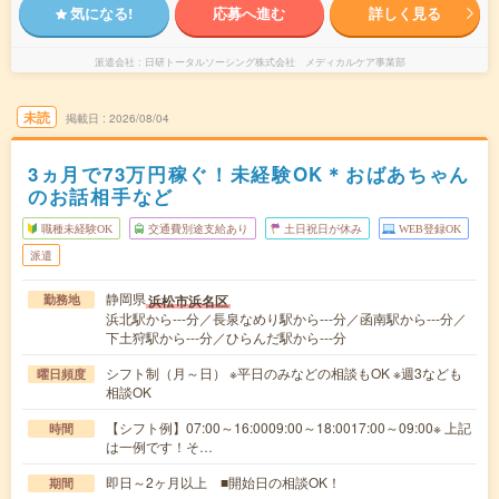
気になる!
応募へ進む
詳しく見る
派遣会社
日研トータルソーシング株式会社 メディカルケア事業部
未読
掲載日
2026/08/04
3ヵ月で73万円稼ぐ！未経験OK＊おばあちゃん
のお話相手など
職種未経験OK
交通費別途支給あり
土日祝日が休み
WEB登録OK
派遣
静岡県
浜松市浜名区
勤務地
浜北駅から---分／長泉なめり駅から---分／函南駅から---分／
下土狩駅から---分／ひらんだ駅から---分
シフト制（月～日） ※平日のみなどの相談もOK ※週3なども
曜日頻度
相談OK
【シフト例】07:00～16:0009:00～18:0017:00～09:00※ 上記
時間
は一例です！そ…
即日～2ヶ月以上 ■開始日の相談OK！
期間