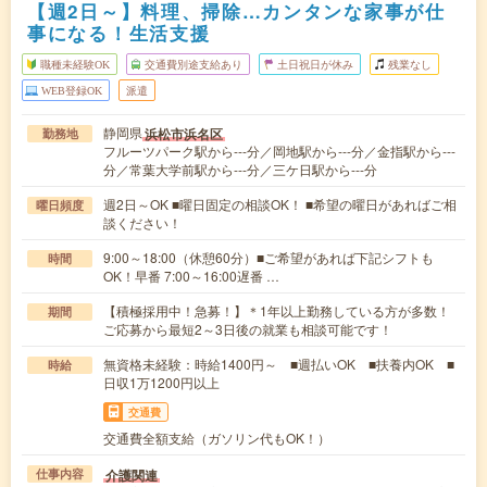
【週2日～】料理、掃除…カンタンな家事が仕
事になる！生活支援
職種未経験OK
交通費別途支給あり
土日祝日が休み
残業なし
WEB登録OK
派遣
静岡県
浜松市浜名区
勤務地
フルーツパーク駅から---分／岡地駅から---分／金指駅から---
分／常葉大学前駅から---分／三ケ日駅から---分
週2日～OK ■曜日固定の相談OK！ ■希望の曜日があればご相
曜日頻度
談ください！
9:00～18:00（休憩60分）■ご希望があれば下記シフトも
時間
OK！早番 7:00～16:00遅番 …
【積極採用中！急募！】＊1年以上勤務している方が多数！
期間
ご応募から最短2～3日後の就業も相談可能です！
無資格未経験：時給1400円～ ■週払いOK ■扶養内OK ■
時給
日収1万1200円以上
交通費
交通費全額支給（ガソリン代もOK！）
介護関連
仕事内容