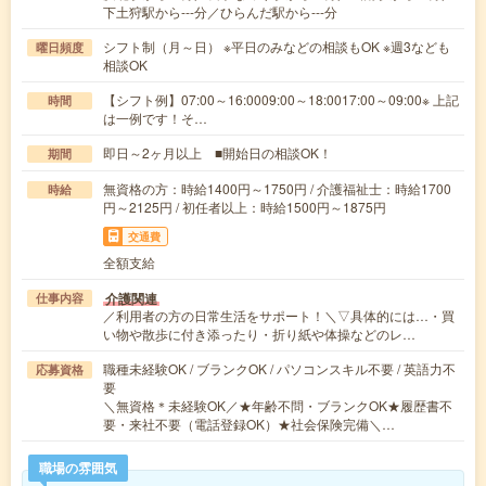
下土狩駅から---分／ひらんだ駅から---分
シフト制（月～日） ※平日のみなどの相談もOK ※週3なども
曜日頻度
相談OK
【シフト例】07:00～16:0009:00～18:0017:00～09:00※ 上記
時間
は一例です！そ…
即日～2ヶ月以上 ■開始日の相談OK！
期間
無資格の方：時給1400円～1750円 / 介護福祉士：時給1700
時給
円～2125円 / 初任者以上：時給1500円～1875円
交通費
全額支給
介護関連
仕事内容
／利用者の方の日常生活をサポート！＼▽具体的には…・買
い物や散歩に付き添ったり・折り紙や体操などのレ…
職種未経験OK / ブランクOK / パソコンスキル不要 / 英語力不
応募資格
要
＼無資格＊未経験OK／★年齢不問・ブランクOK★履歴書不
要・来社不要（電話登録OK）★社会保険完備＼…
職場の雰囲気