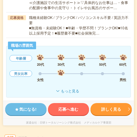
≪介護施設での生活サポート≫▽具体的なお仕事は…・食事
の配膳や食事中の見守り・トイレやお風呂のサポー…
職種未経験OK / ブランクOK / パソコンスキル不要 / 英語力不
応募資格
要
■無資格・未経験OK！■年齢・学歴不問！ブランクOK!■10名
以上採用予定！■履歴書不要■社会保険完…
職場の雰囲気
年齢層
20代
30代
40代
50代
60代
男女比率
女性
男性
もっと見る
気になる!
応募へ進む
詳しく見る
派遣会社
日研トータルソーシング株式会社 メディカルケア事業部