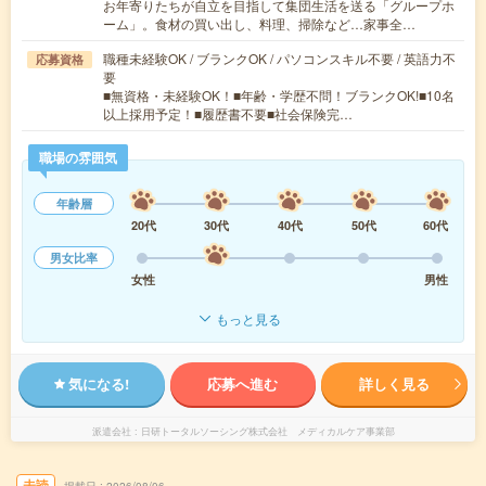
お年寄りたちが自立を目指して集団生活を送る「グループホ
ーム」。食材の買い出し、料理、掃除など…家事全…
職種未経験OK / ブランクOK / パソコンスキル不要 / 英語力不
応募資格
要
■無資格・未経験OK！■年齢・学歴不問！ブランクOK!■10名
以上採用予定！■履歴書不要■社会保険完…
職場の雰囲気
年齢層
20代
30代
40代
50代
60代
男女比率
女性
男性
もっと見る
気になる!
応募へ進む
詳しく見る
派遣会社
日研トータルソーシング株式会社 メディカルケア事業部
未読
掲載日
2026/08/06