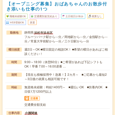
【オープニング募集】おばあちゃんのお散歩付
き添いも仕事の1つ
職種未経験OK
交通費別途支給あり
土日祝日が休み
残業なし
WEB登録OK
派遣
静岡県
浜松市浜名区
勤務地
フルーツパーク駅から---分／岡地駅から---分／金指駅から---
分／常葉大学前駅から---分／三ケ日駅から---分
週2日～OK ■曜日固定の相談OK！ ■希望の曜日があればご相
曜日頻度
談ください！
9:00～18:00（休憩60分）■ご希望があれば下記シフトも
時間
OK！早番 7:00～16:00遅番 …
【現在も積極採用中！急募！】2カ月～ ■ご応募から最短2
期間
～3日後の就業も相談可能です！
無資格未経験：時給1400円～ ■週払いOK ■扶養内OK ■
時給
日収1万1200円以上
交通費
交通費全額支給
介護関連
仕事内容