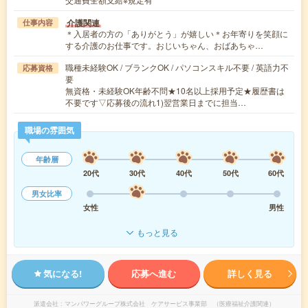
介護関連
仕事内容
＊入居者の方の「ありがとう」が嬉しい＊お年寄りを笑顔に
する介護のお仕事です。おじいちゃん、おばあちゃ…
職種未経験OK / ブランクOK / パソコンスキル不要 / 英語力不
応募資格
要
無資格・未経験OK年齢不問★10名以上採用予定★履歴書は
不要です▽応募後の流れ1)翌営業日までに担当…
職場の雰囲気
年齢層
20代
30代
40代
50代
60代
男女比率
女性
男性
もっと見る
気になる!
応募へ進む
詳しく見る
派遣会社
マンパワーグループ株式会社 ケアサービス事業部 （医療福祉介護関連）