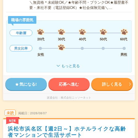
＼無資格＊未経験OK／★年齢不問・ブランクOK★履歴書不
要・来社不要（電話登録OK）★社会保険完備＼…
職場の雰囲気
年齢層
20代
30代
40代
50代
60代
男女比率
女性
男性
もっと見る
気になる!
応募へ進む
詳しく見る
派遣会社
株式会社ニッソーネット
未読
掲載日
2026/08/07
NEW
浜松市浜名区【週2日～】ホテルライクな高齢
者マンションで生活サポート