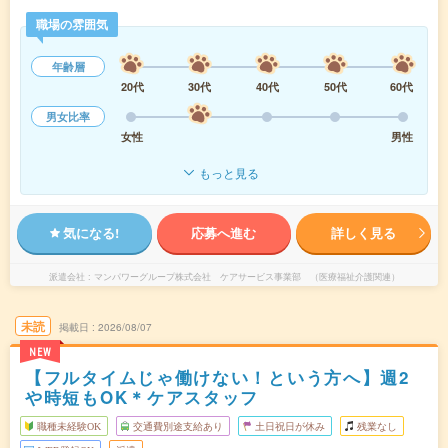
職場の雰囲気
年齢層
20代
30代
40代
50代
60代
男女比率
女性
男性
もっと見る
気になる!
応募へ進む
詳しく見る
派遣会社
マンパワーグループ株式会社 ケアサービス事業部 （医療福祉介護関連）
未読
掲載日
2026/08/07
NEW
【フルタイムじゃ働けない！という方へ】週2
や時短もOK＊ケアスタッフ
職種未経験OK
交通費別途支給あり
土日祝日が休み
残業なし