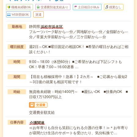
職種未経験OK
交通費別途支給あり
土日祝日が休み
残業なし
WEB登録OK
派遣
静岡県
浜松市浜名区
勤務地
フルーツパーク駅から---分／岡地駅から---分／金指駅から---
分／常葉大学前駅から---分／三ケ日駅から---分
週2日～OK ■曜日固定の相談OK！ ■希望の曜日があればご相
曜日頻度
談ください！
9:00～18:00（休憩60分）■ご希望があれば下記シフトも
時間
OK！早番 7:00～16:00遅番 …
【現在も積極採用中！急募！】2カ月～ ■ご応募から最短2
期間
～3日後の就業も相談可能です！
無資格未経験：時給1400円～ ■週払いOK ■扶養内OK ■
時給
日収1万1200円以上
交通費
交通費全額支給
介護関連
仕事内容
≪お年寄りも自分も笑顔になれる介護の仕事！≫＊お年寄り
が昼間だけ生活のサポートを受けたり、気分転換で…