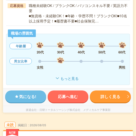
職種未経験OK / ブランクOK / パソコンスキル不要 / 英語力不
応募資格
要
■無資格・未経験OK！■年齢・学歴不問！ブランクOK!■10名
以上採用予定！■履歴書不要■社会保険完…
職場の雰囲気
年齢層
20代
30代
40代
50代
60代
男女比率
女性
男性
もっと見る
気になる!
応募へ進む
詳しく見る
派遣会社
日研トータルソーシング株式会社 メディカルケア事業部
未読
掲載日
2026/08/05
NEW