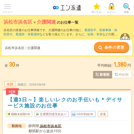
メニュー
気になる!
ログイン
検索
浜松市浜名区
×
介護関連
のお仕事一覧
浜名区の派遣のお仕事情報です。介護関連のお仕事の他に、
看護助手
、
医療事務・病
院受付
、
看護師・准看護師
などを取り揃えています。さらに、
短期
・
単発
などの期間
や、
職種未経験OK
などのこだわり条件で絞り込んでいただけます。職種辞典：
介護関
連のお仕事とは？とは？
条件の変更
浜松市浜名区 / 介護関連
30
1,380
全
件
平均時給:
円
時給順
新着順
未読
掲載日
2026/08/08
NEW
【週3日～】楽しいレクのお手伝いも＊デイサ
ービス施設のお仕事
職種未経験OK
交通費別途支給あり
WEB登録OK
派遣
静岡県
浜松市浜名区
勤務地
都筑駅から徒歩10分