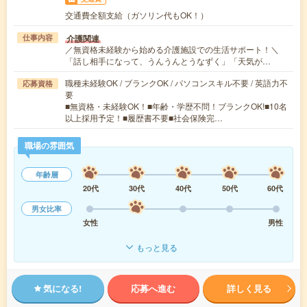
交通費全額支給（ガソリン代もOK！）
介護関連
仕事内容
／無資格未経験から始める介護施設での生活サポート！＼
「話し相手になって、うんうんとうなずく」「天気が…
職種未経験OK / ブランクOK / パソコンスキル不要 / 英語力不
応募資格
要
■無資格・未経験OK！■年齢・学歴不問！ブランクOK!■10名
以上採用予定！■履歴書不要■社会保険完…
職場の雰囲気
年齢層
20代
30代
40代
50代
60代
男女比率
女性
男性
もっと見る
気になる!
応募へ進む
詳しく見る