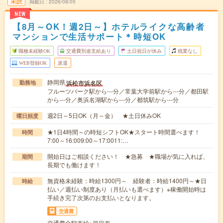
未読
掲載日
2026/08/05
NEW
【8月～OK！週2日～】ホテルライクな高齢者
マンションで生活サポート＊時短OK
職種未経験OK
交通費別途支給あり
土日祝日が休み
残業なし
WEB登録OK
派遣
静岡県
浜松市浜名区
勤務地
フルーツパーク駅から---分／常葉大学前駅から---分／都田駅
から---分／奥浜名湖駅から---分／都筑駅から---分
週2日～5日OK（月～金） ★土日休みOK
曜日頻度
★1日4時間～の時短シフトOK★スタート時間選べます！
時間
7:00～16:009:00～17:0011:…
開始日はご相談ください！ ★急募 ★職場が気に入れば、
期間
長期でも働けます！
無資格未経験：時給1300円～ 経験者：時給1400円～★日
時給
払い／週払い制度あり（月払いも選べます）※稼働開始時は
手続き完了次第のお支払いとなります。
交通費
交通費全額支給※規定有