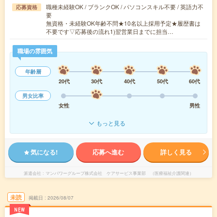
職種未経験OK / ブランクOK / パソコンスキル不要 / 英語力不
応募資格
要
無資格・未経験OK年齢不問★10名以上採用予定★履歴書は
不要です▽応募後の流れ1)翌営業日までに担当…
職場の雰囲気
年齢層
20代
30代
40代
50代
60代
男女比率
女性
男性
もっと見る
気になる!
応募へ進む
詳しく見る
派遣会社
マンパワーグループ株式会社 ケアサービス事業部 （医療福祉介護関連）
未読
掲載日
2026/08/07
NEW