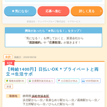
気になる!
応募へ進む
詳しく見る
派遣会社
マンパワーグループ株式会社 ケアサービス
興味があったら「★気になる！」をタップ！
「気になる！」を押しておくと、派遣会社から
「面談確約」
や
「応募歓迎」
が届きます！
未読
掲載日
2026/08/08
NEW
【時給1400円】日払いOK＊プライベートと両
立⇒生活サポ
職種未経験OK
交通費別途支給あり
土日祝日が休み
WEB登録OK
派遣
静岡県
浜松市浜名区
勤務地
浜北駅から---分／長泉なめり駅から---分／函南駅から---分／
下土狩駅から---分／ひらんだ駅から---分