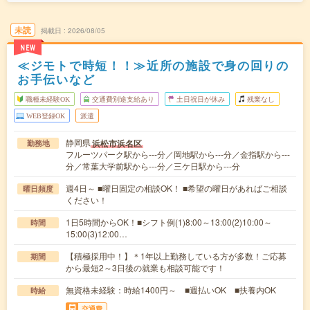
未読
掲載日
2026/08/05
NEW
≪ジモトで時短！！≫近所の施設で身の回りの
お手伝いなど
職種未経験OK
交通費別途支給あり
土日祝日が休み
残業なし
WEB登録OK
派遣
静岡県
浜松市浜名区
勤務地
フルーツパーク駅から---分／岡地駅から---分／金指駅から---
分／常葉大学前駅から---分／三ケ日駅から---分
週4日～ ■曜日固定の相談OK！ ■希望の曜日があればご相談
曜日頻度
ください！
1日5時間からOK！■シフト例(1)8:00～13:00(2)10:00～
時間
15:00(3)12:00…
【積極採用中！】＊1年以上勤務している方が多数！ご応募
期間
から最短2～3日後の就業も相談可能です！
無資格未経験：時給1400円～ ■週払いOK ■扶養内OK
時給
交通費