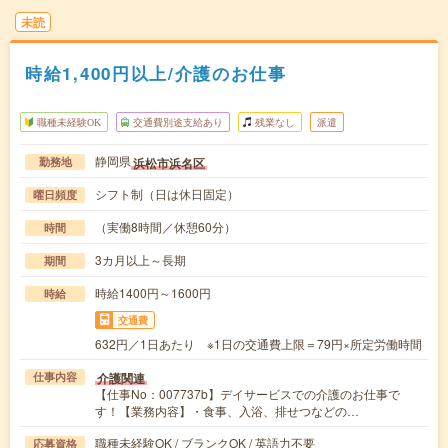
未読
時給1,400円以上/介護のお仕事
職種未経験OK
交通費別途支給あり
残業なし
派遣
静岡県
浜松市浜名区
勤務地
シフト制（日は休日固定）
曜日頻度
（実働8時間／休憩60分）
時間
3カ月以上～長期
期間
時給1400円～1600円
時給
交通費
632円／1日あたり ※1日の交通費上限＝79円×所定労働時間
介護関連
仕事内容
【仕事No：007737b】デイサービスでの介護のお仕事で
す！【業務内容】・食事、入浴、排せつなどの…
職種未経験OK / ブランクOK / 英語力不要
応募資格