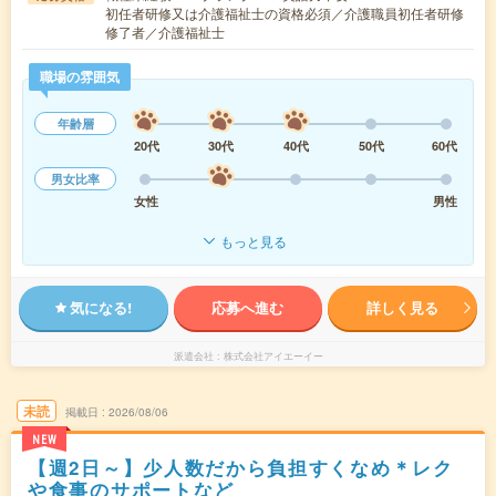
初任者研修又は介護福祉士の資格必須／介護職員初任者研修
修了者／介護福祉士
職場の雰囲気
年齢層
20代
30代
40代
50代
60代
男女比率
女性
男性
もっと見る
気になる!
応募へ進む
詳しく見る
派遣会社
株式会社アイエーイー
未読
掲載日
2026/08/06
NEW
【週2日～】少人数だから負担すくなめ＊レク
や食事のサポートなど