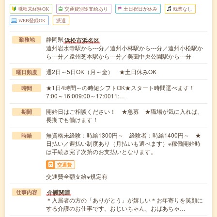
職種未経験OK
交通費別途支給あり
土日祝日が休み
残業なし
WEB登録OK
派遣
静岡県
浜松市浜名区
勤務地
遠州岩水寺駅から---分／遠州小林駅から---分／遠州小松駅か
ら---分／遠州芝本駅から---分／美薗中央公園駅から---分
週2日～5日OK（月～金） ★土日休みOK
曜日頻度
★1日4時間～の時短シフトOK★スタート時間選べます！
時間
7:00～16:009:00～17:0011:…
開始日はご相談ください！ ★急募 ★職場が気に入れば、
期間
長期でも働けます！
無資格未経験：時給1300円～ 経験者：時給1400円～ ★
時給
日払い／週払い制度あり（月払いも選べます）※稼働開始時
は手続き完了次第のお支払いとなります。
交通費
交通費全額支給※規定有
介護関連
仕事内容
＊入居者の方の「ありがとう」が嬉しい＊お年寄りを笑顔に
する介護のお仕事です。おじいちゃん、おばあちゃ…