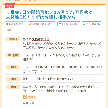
NEW
＼最短3日で開始可能／3ヵ月で73万円稼ぐ！
未経験OK＊まずはお話し相手から
職種未経験OK
交通費別途支給あり
土日祝日が休み
WEB登録OK
派遣
静岡県
浜松市浜名区
勤務地
浜北駅から---分／長泉なめり駅から---分／函南駅から---分／
下土狩駅から---分／ひらんだ駅から---分
シフト制（月～日） ※平日のみなどの相談もOK ※週3なども
曜日頻度
相談OK
【シフト例】07:00～16:0009:00～18:0017:00～09:00※ 上記
時間
は一例です！そ…
即日～2ヶ月以上 ■開始日の相談OK！
期間
無資格の方：時給1400円～1750円 / 介護福祉士：時給1700
時給
円～2125円 / 初任者以上：時給1500円～1875円
交通費
全額支給