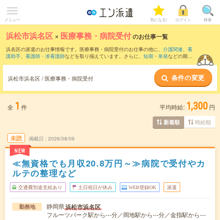
メニュー
気になる!
ログイン
検索
浜松市浜名区
×
医療事務・病院受付
のお仕事一覧
浜名区の派遣のお仕事情報です。医療事務・病院受付のお仕事の他に、
介護関連
、
看
護助手
、
看護師・准看護師
などを取り揃えています。さらに、
短期
・
単発
などの期間
や、
職種未経験OK
などのこだわり条件で絞り込んでいただけます。職種辞典：
医療事
務・病院受付のお仕事とは？とは？
条件の変更
浜松市浜名区 / 医療事務・病院受付
1
1,300
全
件
平均時給:
円
時給順
新着順
未読
掲載日
2026/08/09
NEW
≪無資格でも月収20.8万円～≫病院で受付やカ
ルテの整理など
交通費別途支給あり
土日祝日が休み
WEB登録OK
派遣
静岡県
浜松市浜名区
勤務地
フルーツパーク駅から---分／岡地駅から---分／金指駅から---