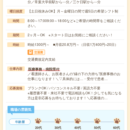
分／常葉大学前駅から---分／三ケ日駅から---分
【土日祝休みOK】月～金曜日の間で週5日の希望シフト制
曜日頻度
8:00～17:009:00～18:00など※ご希望の時間帯をご相談くだ
時間
さい。
2ヶ月～OK ※スタート日はお気軽にご相談ください！
期間
時給1300円～ ■月収20.8万円～（日収1万400円×20日）
時給
交通費
交通費規定内支給
医療事務・病院受付
仕事内容
／看護師さん、お医者さんの“縁の下の力持ち”医療事務のお
仕事になります！＼▽具体的には…・受付で患者…
ブランクOK / パソコンスキル不要 / 英語力不要
応募資格
※履歴書不要・来社不要で電話相談もOK！少しでも気になる
方は是非応募をお待ちしております！＼応募後の…
職場の雰囲気
年齢層
20代
30代
40代
50代
60代