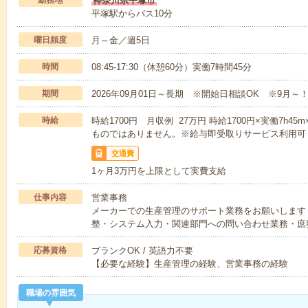
勤務地
神奈川県平塚市
平塚駅からバス10分
曜日頻度
月～金／週5日
時間
08:45-17:30（休憩60分）実働7時間45分
期間
2026年09月01日～長期 ※開始日相談OK ※9月～
時給
時給1700円 月収例 27万円 時給1700円×実働7h4
ものではありません。※給与即受取りサービス利用可
交通費
1ヶ月3万円を上限として実費支給
仕事内容
営業事務
メーカーでの生産管理のサポート業務をお願いします
整・システム入力・関連部門への問い合わせ業務・庶
応募資格
ブランクOK / 英語力不要
【必要な経験】生産管理の経験、営業事務の経験
職場の雰囲気