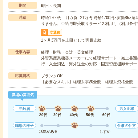
期間
即日～長期
時給
時給1700円 月収例 21万円 時給1700円×実働8h
りません。※給与即受取りサービス利用可（利用条件
交通費
1ヶ月3万円を上限として実費支給
仕事内容
経理・財務・会計・英文経理
外資系産業機器メーカーにて経理サポート・売上書類
行・入金消込・海外送金の対応・固定資産棚卸サポー
応募資格
ブランクOK
【必要なスキル】経理系事務全般、経理系資格全般
職場の雰囲気
年齢層
男女比率
20代
30代
40代
50代
60代
職場の様子
仕事の仕方
活気がある
しずか