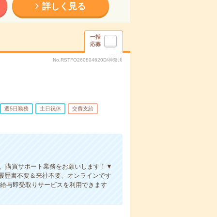
詳しく見る
一括
応募
No.RSTFO260804620D/神奈川
週5日勤務
土日祝休
交費支給
理、購買サポート業務をお願いします！▼
履歴書不要＆来社不要、オンラインです
事は給与即受取りサービスを利用できます