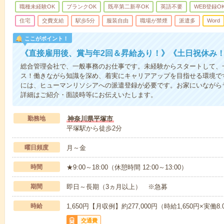
職種未経験OK
ブランクOK
既卒第二新卒OK
英語不要
WEB登録O
住宅
交費支給
駅歩5分
服装自由
職場が禁煙
派遣多
Word
ここがポイント！
《直接雇用後、賞与年2回＆昇給あり！》《土日祝休み
総合管理会社で、一般事務のお仕事です。未経験からスタートして、
ス！働きながら知識を深め、着実にキャリアアップを目指せる環境で
には、ヒューマンリソシアへの派遣登録が必要です。お家にいながらラ
詳細はご紹介・面談時等にお伝えいたします。
勤務地
神奈川県平塚市
平塚駅から徒歩2分
曜日頻度
月～金
時間
★9:00～18:00（休憩時間 12:00～13:00）
期間
即日～長期（3ヵ月以上） ※急募
時給
1,650円【月収例】約277,000円（時給1,650円×実働8
交通費