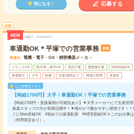
応募する
気になる！
未読
NEW
掲載日
2026/08/07
車通勤OK＊平塚での営業事務
派遣
電機・電子・OA・精密機器メ－カ－
派遣先
ブランクOK
既卒第二新卒OK
英語不要
履歴書不要
WEB登録OK
車通勤可
大手
制服
社食/補助あり
職場が禁煙
派遣多
ここがポイント！
【時給1700円】大手！車通勤OK！平塚での営業事務
【時給1700円！直接雇用の可能性あり】▼大手メーカーにて生産管
派遣スタッフの方が長期活躍中！▼穏やかで働きやすい環境です！＊
ぐにWeb登録OK #初めての派遣歓迎 #WEB登録OK※このお仕
（利用規定あり）。