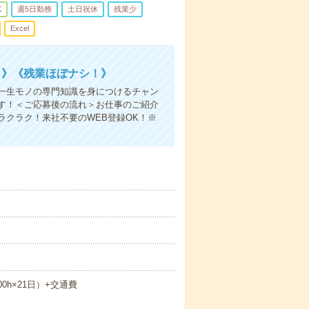
K
週5日勤務
土日祝休
残業少
Excel
！》《残業ほぼナシ！》
一生モノの専門知識を身につけるチャン
す！＜ご応募後の流れ＞お仕事のご紹介
クラク！来社不要のWEB登録OK！※
.00h×21日）+交通費