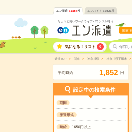
エン派遣
71454
件
エンバイト
82531
件
ちょうど良いワークライフバランスが叶う
関東版
気になる！リスト
0
保存し
派遣TOP
関東
神奈川県
神奈川県平塚市
,
1
8
5
2
平均時給:
円
設定中の検索条件
期間
---
派遣形式
---
時給
1650円以上