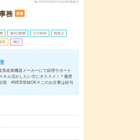
No.RSTFO260719193D/神奈川
事務
派遣
務
週4日勤務
土日祝休
残業少
語学
簿記
理
外資系産業機器メーカーにて経理サポート
語スキル活かしたい方にオススメ！＊履歴
歓迎 #WEB登録OK※このお仕事は給与