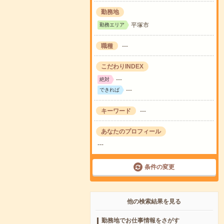
勤務地
平塚市
勤務エリア
職種
---
こだわりINDEX
---
絶対
---
できれば
キーワード
---
あなたのプロフィール
---
条件の変更
他の検索結果を見る
勤務地でお仕事情報をさがす