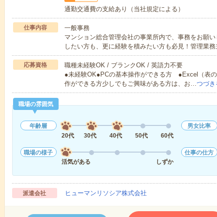
通勤交通費の支給あり（当社規定による）
仕事内容
一般事務
マンション総合管理会社の事業所内で、事務をお願い
したい方も、更に経験を積みたい方も必見！管理業務
応募資格
職種未経験OK / ブランクOK / 英語力不要
●未経験OK●PCの基本操作ができる方 ●Excel（
作ができる方少しでもご興味がある方は、お…
つづき
職場の雰囲気
年齢層
男女比率
20代
30代
40代
50代
60代
職場の様子
仕事の仕方
活気がある
しずか
ヒューマンリソシア株式会社
派遣会社