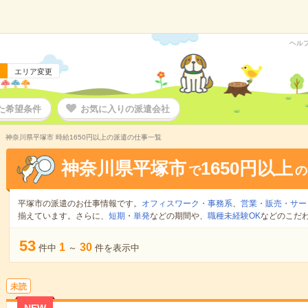
ヘル
エリア変更
た希望条件
お気に入りの派遣会社
神奈川県平塚市 時給1650円以上の派遣の仕事一覧
神奈川県平塚市
1650円以上
で
の
平塚市の派遣のお仕事情報です。
オフィスワーク・事務系
、
営業・販売・サー
揃えています。さらに、
短期
・
単発
などの期間や、
職種未経験OK
などのこだ
53
1
30
件中
～
件を表示中
未読