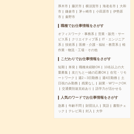
厚木市
藤沢市
横須賀市
海老名市
大和
市
鎌倉市
茅ヶ崎市
小田原市
伊勢原
市
秦野市
職種でお仕事情報をさがす
オフィスワーク・事務系
営業・販売・サー
ビス系
クリエイティブ系
IT・エンジニア
系
技術系
医療・介護・福祉・教育系
軽
作業・物流・工場・その他
こだわりでお仕事情報をさがす
短期
単発
職種未経験OK
10名以上の大
量募集
友だちと一緒の応募OK
在宅・リモ
ートワーク
週2～3日勤務
週4日勤務
土
日祝のみ勤務
残業なし
副業・WワークOK
交通費別途支給あり
語学力が活かせる
人気のワードでお仕事情報をさがす
急募
年齢不問
財団法人
英語
書類チェ
ック
テレビ局
封入
大学