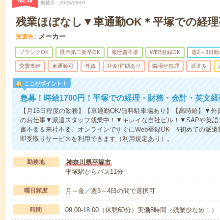
NEW
掲載日
2026/08/07
残業ほぼなし▼車通勤OK＊平塚での経理
メーカー
派遣先
ブランクOK
既卒第二新卒OK
履歴書不要
WEB登録OK
週2～3日勤
交費支給
車通勤可
外資
社食/補助あり
職場が禁煙
派遣多
ここがポイント！
急募！時給1700円！平塚での経理・財務・会計・英文経
【月16日程度の勤務】【車通勤OK/無料駐車場あり】【高時給】▼
のお仕事▼派遣スタッフ就業中！▼キレイな自社ビル！▼SAPや英
書不要＆来社不要、オンラインですぐにWeb登録OK #初めての派遣
即受取りサービスを利用できます（利用規定あり）。
勤務地
神奈川県平塚市
平塚駅からバス11分
曜日頻度
月～金／週3～4日の間で選択可
時間
09:00-18:00（休憩60分）実働8時間（残業少なめ！）