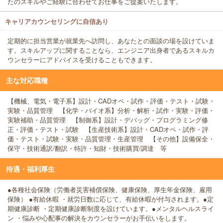
たのスキルやご経験に合わせてお仕事をご提案いたします。
キャリアカウンセリングに自信あり
定期的に担当営業が就業先へ訪問し、あなたとの面談の場を設けていま
す。スキルアップに関することなら、エンジニア出身者であるスキルカ
ウンセラーにアドバイスを受けることもできます。
主な対応職種
【機械、電気・電子系】設計・CADオペ・試作・評価・テスト・試験・
実験・品質管理 【化学・バイオ系】分析・解析・試作・実験・評価・
実験補助・品質管理 【制御系】設計・デバッグ・プログラミング修
正・評価・テスト・試験 【生産技術系】設計・CADオペ・試作・評
価・テスト・試験・実験・品質管理・生産管理 【その他】設備保全・
保守・技術通訳/翻訳・特許・知財・技術購買/調達 等
待遇・福利厚生
●各種社会保険（労働者災害補償保険、健康保険、厚生年金保険、雇用
保険） ●有給休暇 ・就労日数に応じて、有給休暇が付与されます。●定
期健康診断 ・定期健康診断制度を設けています。●メンタルヘルスライ
ン ・悩みや心配事の解決をカウンセラーがお手伝いをします。