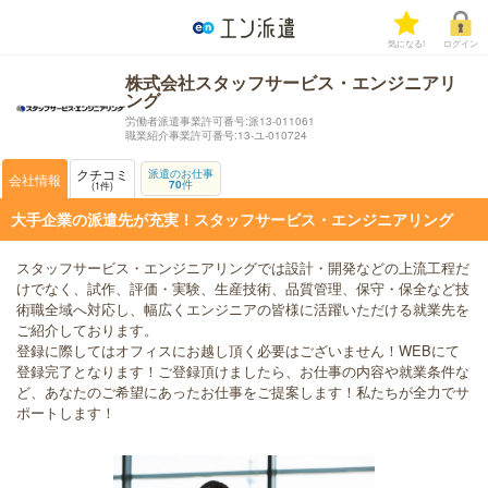
気になる!
ログイン
株式会社スタッフサービス・エンジニアリ
ング
労働者派遣事業許可番号:派13-011061
職業紹介事業許可番号:13-ユ-010724
クチコミ
派遣のお仕事
会社情報
70
件
1
件
大手企業の派遣先が充実！スタッフサービス・エンジニアリング
スタッフサービス・エンジニアリングでは設計・開発などの上流工程だ
けでなく、試作、評価・実験、生産技術、品質管理、保守・保全など技
術職全域へ対応し、幅広くエンジニアの皆様に活躍いただける就業先を
ご紹介しております。
登録に際してはオフィスにお越し頂く必要はございません！WEBにて
登録完了となります！ご登録頂けましたら、お仕事の内容や就業条件な
ど、あなたのご希望にあったお仕事をご提案します！私たちが全力でサ
ポートします！