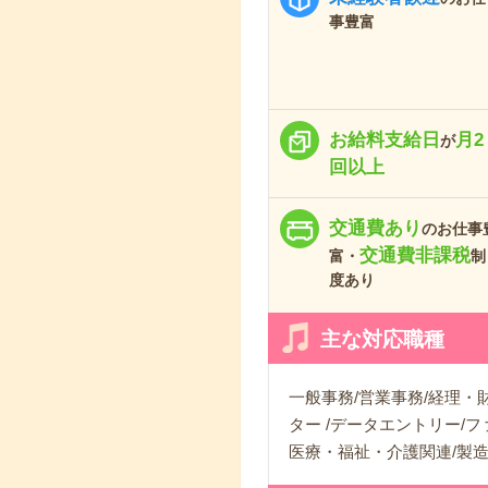
事豊富
お給料支給日
月2
が
回以上
交通費あり
のお仕事
交通費非課税
富・
制
度あり
主な対応職種
一般事務/営業事務/経理・財
ター /データエントリー/
医療・福祉・介護関連/製造