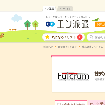
エン派遣
エンバイト
ちょうど良いワークライフバランスが叶う
関東版
気になる！リスト
0
保存し
派遣TOP
派遣会社をさがす
株式会社フルクラム
株式
労働者派遣
クチ