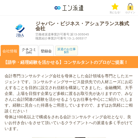
気になる!
ログイン
ジャパン・ビジネス・アシュアランス株式
会社
労働者派遣事業許可番号:派13-305045
職業紹介事業許可番号:13-ユ-305317
クチコミ
派遣のお仕事
会社情報
登録会
5
件
0
件
【語学・経理経験を活かせる】コンサルタントのプロがご提案！
会計専門コンサルティング会社を母体とした会計領域を専門としたエー
ジェントです。コンサルティングサービス提供先での人材ニーズにお応
えすることを目的に設立され信頼を構築してきました。金融機関、大手
企業、上場を目指す企業など多岐に渡るお取引先がありますので、みな
さんに会計関連の経験を活かせるようなお仕事を中心にご紹介いたしま
す。経験に見合った待遇をご用意していますので、まずはお気軽にご相
談ください！
母体は100名以上で構成をされる会計コンサルティング会社となり、良
いお付き合いをさせて頂いているクライアントへの派遣を多く手がけて
います。