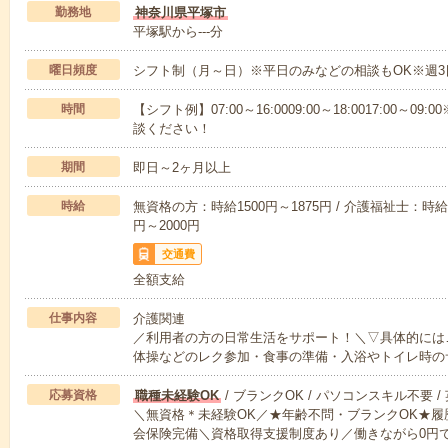
勤務地
神奈川県平塚市
平塚駅から---分
曜日頻度
シフト制（月～日）※平日のみなどの相談もOK※週3
時間
【シフト例】07:00～16:0009:00～18:0017:00
談ください！
期間
即日～2ヶ月以上
時給
無資格の方：時給1500円～1875円 / 介護福祉士：時給1
円～2000円
交通費
全額支給
仕事内容
介護関連
／利用者の方の日常生活をサポート！＼▽具体的には
体操などのレク参加・食事の準備・入浴やトイレ時の
応募資格
職種未経験OK
/ ブランクOK / パソコンスキル不要 /
＼無資格＊未経験OK／★年齢不問・ブランクOK★履
会保険完備＼資格取得支援制度あり／働きながら0円