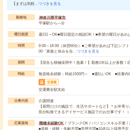
【まずは気軽…
つづきを見る
勤務地
神奈川県平塚市
平塚駅から---分
曜日頻度
週2日～OK■曜日固定の相談OK！■希望の曜日があ
時間
9:00～18:00（休憩60分）■ご希望があれば下記シフトもOK
00「家族と休みを合…
つづきを見る
期間
【現在も積極採用中！急募！】勤務1年以上が多数！応
時給
無資格未経験：時給1500円～ ■週払いOK ■扶養内O
交通費
交通費全額支給
仕事内容
介護関連
【昼間だけの施設で、生活サポートなど】＊お年寄り
気分転換できるデイサービス施設でのお仕事です！（
応募資格
職種未経験OK
/ ブランクOK / パソコンスキル不要 /
■資格・経験・年齢不問■学歴不問■10名以上採用予定