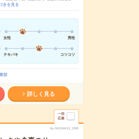
づきを見る
女性
男性
テキパキ
コツコツ
業部
詳しく見る
一括
応募
No.NSGMA33_DRB