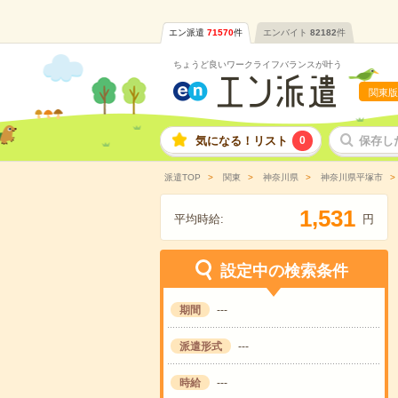
エン派遣
71570
件
エンバイト
82182
件
ちょうど良いワークライフバランスが叶う
関東版
気になる！リスト
0
保存し
派遣TOP
関東
神奈川県
神奈川県平塚市
,
1
5
3
1
平均時給:
円
設定中の検索条件
期間
---
派遣形式
---
時給
---