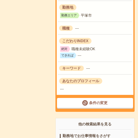
勤務地
平塚市
勤務エリア
職種
---
こだわりINDEX
職種未経験OK
絶対
---
できれば
キーワード
---
あなたのプロフィール
---
条件の変更
他の検索結果を見る
勤務地でお仕事情報をさがす