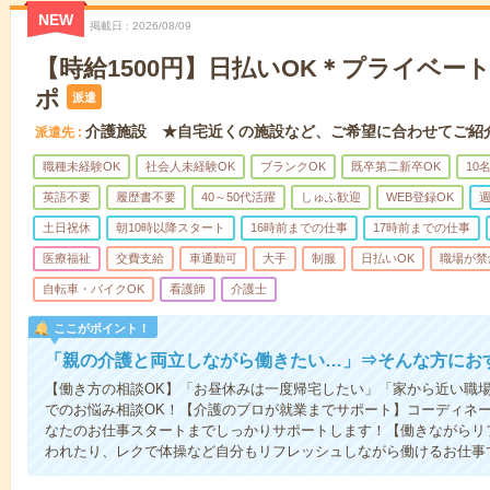
NEW
掲載日
2026/08/09
【時給1500円】日払いOK＊プライベー
ポ
派遣
介護施設 ★自宅近くの施設など、ご希望に合わせてご紹
派遣先
職種未経験OK
社会人未経験OK
ブランクOK
既卒第二新卒OK
10
英語不要
履歴書不要
40～50代活躍
しゅふ歓迎
WEB登録OK
週
土日祝休
朝10時以降スタート
16時前までの仕事
17時前までの仕事
医療福祉
交費支給
車通勤可
大手
制服
日払いOK
職場が禁
自転車・バイクOK
看護師
介護士
ここがポイント！
「親の介護と両立しながら働きたい…」⇒そんな方にお
【働き方の相談OK】「お昼休みは一度帰宅したい」「家から近い職
でのお悩み相談OK！【介護のプロが就業までサポート】コーディネ
なたのお仕事スタートまでしっかりサポートします！【働きながらリ
われたり、レクで体操など自分もリフレッシュしながら働けるお仕事