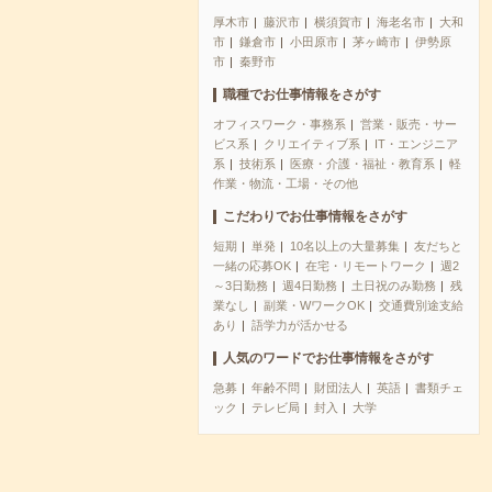
厚木市
藤沢市
横須賀市
海老名市
大和
市
鎌倉市
小田原市
茅ヶ崎市
伊勢原
市
秦野市
職種でお仕事情報をさがす
オフィスワーク・事務系
営業・販売・サー
ビス系
クリエイティブ系
IT・エンジニア
系
技術系
医療・介護・福祉・教育系
軽
作業・物流・工場・その他
こだわりでお仕事情報をさがす
短期
単発
10名以上の大量募集
友だちと
一緒の応募OK
在宅・リモートワーク
週2
～3日勤務
週4日勤務
土日祝のみ勤務
残
業なし
副業・WワークOK
交通費別途支給
あり
語学力が活かせる
人気のワードでお仕事情報をさがす
急募
年齢不問
財団法人
英語
書類チェ
ック
テレビ局
封入
大学