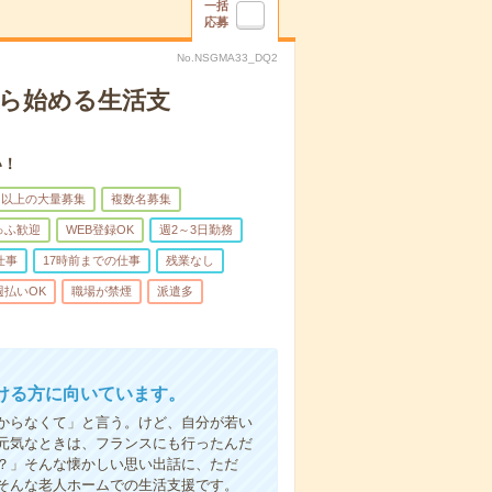
一括
応募
No.NSGMA33_DQ2
から始める生活支
い！
名以上の大量募集
複数名募集
ゅふ歓迎
WEB登録OK
週2～3日勤務
仕事
17時前までの仕事
残業なし
週払いOK
職場が禁煙
派遣多
ける方に向いています。
からなくて」と言う。けど、自分が若い
元気なときは、フランスにも行ったんだ
？」そんな懐かしい思い出話に、ただ
そんな老人ホームでの生活支援です。