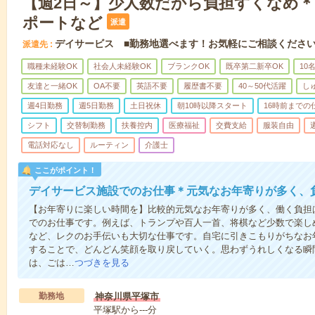
【週2日～】少人数だから負担すくなめ
ポートなど
派遣
デイサービス ■勤務地選べます！お気軽にご相談くださ
派遣先
職種未経験OK
社会人未経験OK
ブランクOK
既卒第二新卒OK
10
友達と一緒OK
OA不要
英語不要
履歴書不要
40～50代活躍
し
週4日勤務
週5日勤務
土日祝休
朝10時以降スタート
16時前までの
シフト
交替制勤務
扶養控内
医療福祉
交費支給
服装自由
電話対応なし
ルーティン
介護士
ここがポイント！
デイサービス施設でのお仕事＊元気なお年寄りが多く、
【お年寄りに楽しい時間を】比較的元気なお年寄りが多く、働く負担
でのお仕事です。例えば、トランプや百人一首、将棋など少数で楽し
など、レクのお手伝いも大切な仕事です。自宅に引きこもりがちなお
することで、どんどん笑顔を取り戻していく。思わずうれしくなる瞬
は、ごは…
つづきを見る
勤務地
神奈川県平塚市
平塚駅から---分