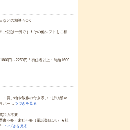
日などの相談もOK
～09:00※ 上記は一例です！その他シフトもご相
800円～2250円 / 初任者以上：時給1600
…・買い物や散歩の付き添い・折り紙や
サポー…
つづきを見る
 英語力不要
歴書不要・来社不要（電話登録OK）★社
で…
つづきを見る