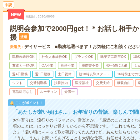
未読
NEW
掲載日
2026/08/09
説明会参加で2000円get！＊お話し相手
援
派遣
デイサービス ■勤務地選べます！お気軽にご相談くださ
派遣先
職種未経験OK
社会人未経験OK
ブランクOK
既卒第二新卒OK
10
友達と一緒OK
OA不要
英語不要
履歴書不要
40～50代活躍
し
週4日勤務
週5日勤務
土日祝休
朝10時以降スタート
16時前までの
シフト
交替制勤務
扶養控内
医療福祉
交費支給
服装自由
電話対応なし
ルーティン
介護士
ここがポイント！
「あたしが若い頃はさ…」お年寄りの昔話、楽しんで聞
お年寄りは、流行りのドラマとか、音楽とか、「最近のことはよくわ
頃のことは、はっきりと覚えているから不思議です。「これでもね、
よ」「若い頃は～～って歌が流行ってたんだけど、あんた知らないか
「うん、うん」と聞いてあげることも大切な仕事。お任せするのは、