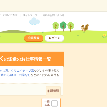
プ・お問い合わせ
サイトマップ
掲載のお問い合わせ
会員登録
ログイン
K
の派遣のお仕事情報一覧
ビス系
、
クリエイティブ系
などのお仕事を取り
緒の応募OK
、
残業なし
などのこだわり条件も
新着順
一括
応募