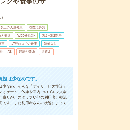
＊レクや食事のサ
い！
名以上の大量募集
複数名募集
ゅふ歓迎
WEB登録OK
週2～3日勤務
仕事
17時前までの仕事
残業なし
週払いOK
職場が禁煙
派遣多
負担は少なめです。
は少なめ。そんな「デイサービス施設」
めるゲーム、体操や室内でのゴルフ大会
年寄りが、スタッフや他の利用者と交流
間です。また利用者さんの状態によって