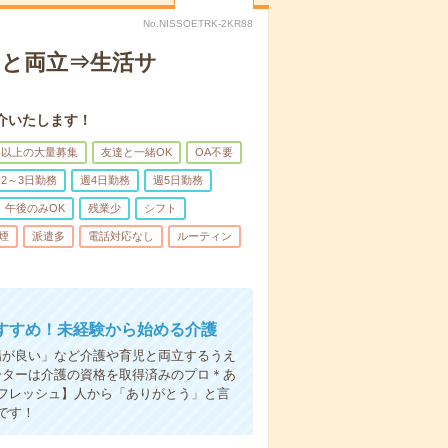
No.NISSOETRK-2KR88
トと両立⇒生活サ
介いたします！
名以上の大量募集
友達と一緒OK
OA不要
2～3日勤務
週4日勤務
週5日勤務
午後のみOK
残業少
シフト
煙
派遣多
電話対応なし
ルーティン
すすめ！未経験から始める介護
場が良い」など介護や育児と両立するうえ
ーターは介護の資格を取得済みのプロ＊あ
フレッシュ】人から「ありがとう」と言
です！