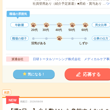
社員登用あり（紹介予定派遣）■昇給・賞与あり …
つ
職場の雰囲気
年齢層
男女比率
20代
30代
40代
50代
60代
職場の様子
仕事の仕方
活気がある
しずか
日研トータルソーシング株式会社 メディカルケア事
派遣会社
応募する
気になる！
未読
NEW
掲載日
2026/08/09