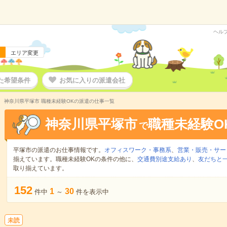
ヘル
エリア変更
た希望条件
お気に入りの派遣会社
神奈川県平塚市 職種未経験OKの派遣の仕事一覧
神奈川県平塚市
職種未経験O
で
平塚市の派遣のお仕事情報です。
オフィスワーク・事務系
、
営業・販売・サー
揃えています。職種未経験OKの条件の他に、
交通費別途支給あり
、
友だちと一
取り揃えています。
152
1
30
件中
～
件を表示中
未読