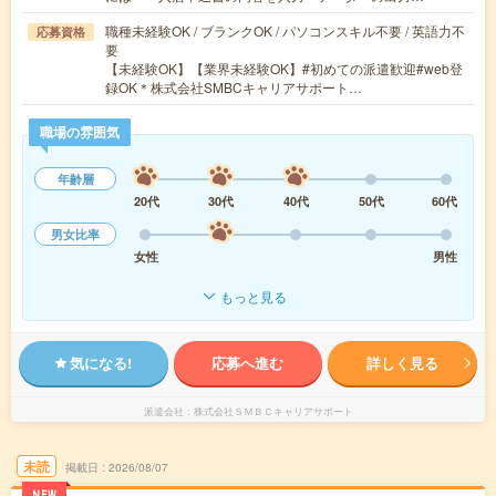
職種未経験OK / ブランクOK / パソコンスキル不要 / 英語力不
応募資格
要
【未経験OK】【業界未経験OK】#初めての派遣歓迎#web登
録OK＊株式会社SMBCキャリアサポート…
職場の雰囲気
年齢層
20代
30代
40代
50代
60代
男女比率
女性
男性
もっと見る
気になる!
応募へ進む
詳しく見る
派遣会社
株式会社ＳＭＢＣキャリアサポート
未読
掲載日
2026/08/07
NEW