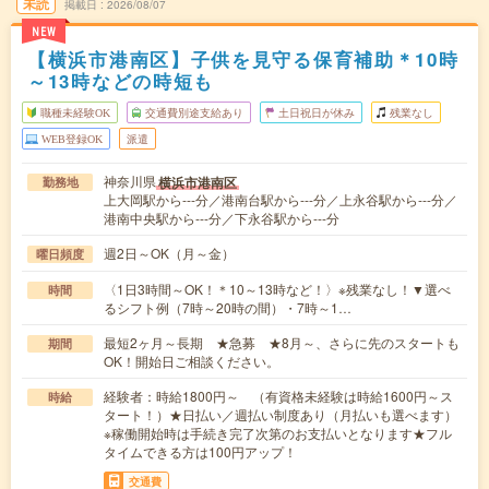
未読
掲載日
2026/08/07
NEW
【横浜市港南区】子供を見守る保育補助＊10時
～13時などの時短も
職種未経験OK
交通費別途支給あり
土日祝日が休み
残業なし
WEB登録OK
派遣
神奈川県
横浜市港南区
勤務地
上大岡駅から---分／港南台駅から---分／上永谷駅から---分／
港南中央駅から---分／下永谷駅から---分
週2日～OK（月～金）
曜日頻度
〈1日3時間～OK！＊10～13時など！〉※残業なし！▼選べ
時間
るシフト例（7時～20時の間）・7時～1…
最短2ヶ月～長期 ★急募 ★8月～、さらに先のスタートも
期間
OK！開始日ご相談ください。
経験者：時給1800円～ （有資格未経験は時給1600円～ス
時給
タート！）★日払い／週払い制度あり（月払いも選べます）
※稼働開始時は手続き完了次第のお支払いとなります★フル
タイムできる方は100円アップ！
交通費