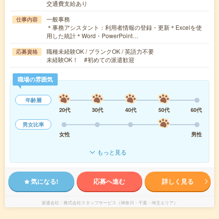
交通費支給あり
一般事務
仕事内容
＊事務アシスタント：利用者情報の登録・更新＊Excelを使
用した統計＊Word・PowerPoint…
職種未経験OK / ブランクOK / 英語力不要
応募資格
未経験OK！ #初めての派遣歓迎
職場の雰囲気
年齢層
20代
30代
40代
50代
60代
男女比率
女性
男性
もっと見る
気になる!
応募へ進む
詳しく見る
派遣会社
株式会社スタッフサービス（神奈川・千葉・埼玉エリア）