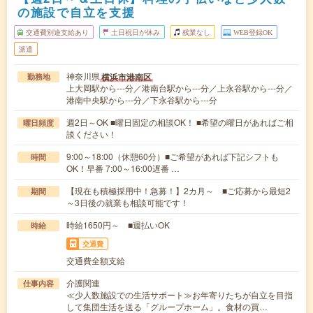
の施設で自立を支援
交通費別途支給あり
土日祝日が休み
残業なし
WEB登録OK
派遣
神奈川県
横浜市港南区
勤務地
上大岡駅から---分／港南台駅から---分／上永谷駅から---分／
港南中央駅から---分／下永谷駅から---分
週2日～OK ■曜日固定の相談OK！ ■希望の曜日があればご相
曜日頻度
談ください！
9:00～18:00（休憩60分）■ご希望があれば下記シフトも
時間
OK！早番 7:00～16:00遅番 …
【現在も積極採用中！急募！】2カ月～ ■ご応募から最短2
期間
～3日後の就業も相談可能です！
時給1650円～ ■週払いOK
時給
交通費
交通費全額支給
介護関連
仕事内容
≪少人数施設での生活サポート≫お年寄りたちが自立を目指
して集団生活を送る「グループホーム」。食材の買…