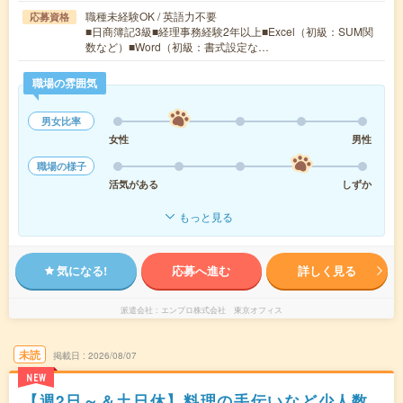
職種未経験OK / 英語力不要
応募資格
■日商簿記3級■経理事務経験2年以上■Excel（初級：SUM関
数など）■Word（初級：書式設定な…
職場の雰囲気
男女比率
女性
男性
職場の様子
活気がある
しずか
もっと見る
気になる!
応募へ進む
詳しく見る
派遣会社
エンプロ株式会社 東京オフィス
未読
掲載日
2026/08/07
NEW
【週2日～＆土日休】料理の手伝いなど少人数