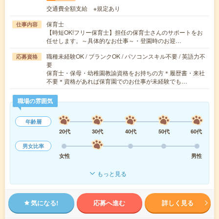
交通費全額支給 ※規定あり
保育士
仕事内容
【時短OK!フリー保育士】担任の保育士さんのサポートをお
任せします。～具体的なお仕事～・登園時のお迎…
職種未経験OK / ブランクOK / パソコンスキル不要 / 英語力不
応募資格
要
保育士・保母・幼稚園教諭資格をお持ちの方＊履歴書・来社
不要＊資格があれば保育園でのお仕事が未経験でも…
職場の雰囲気
年齢層
20代
30代
40代
50代
60代
男女比率
女性
男性
もっと見る
気になる!
応募へ進む
詳しく見る