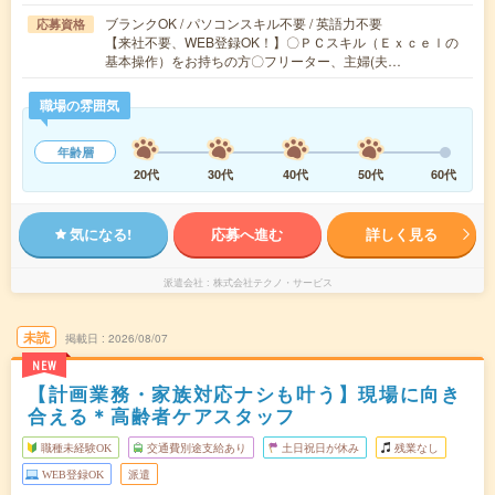
ブランクOK / パソコンスキル不要 / 英語力不要
応募資格
【来社不要、WEB登録OK！】〇ＰＣスキル（Ｅｘｃｅｌの
基本操作）をお持ちの方〇フリーター、主婦(夫…
職場の雰囲気
年齢層
20代
30代
40代
50代
60代
気になる!
応募へ進む
詳しく見る
派遣会社
株式会社テクノ・サービス
未読
掲載日
2026/08/07
NEW
【計画業務・家族対応ナシも叶う】現場に向き
合える＊高齢者ケアスタッフ
職種未経験OK
交通費別途支給あり
土日祝日が休み
残業なし
WEB登録OK
派遣