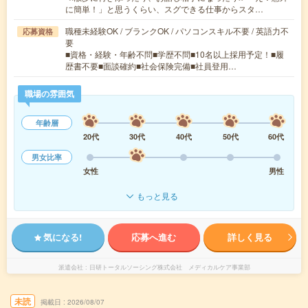
に簡単！」と思うくらい、スグできる仕事からスタ…
職種未経験OK / ブランクOK / パソコンスキル不要 / 英語力不
応募資格
要
■資格・経験・年齢不問■学歴不問■10名以上採用予定！■履
歴書不要■面談確約■社会保険完備■社員登用…
職場の雰囲気
年齢層
20代
30代
40代
50代
60代
男女比率
女性
男性
もっと見る
気になる!
応募へ進む
詳しく見る
派遣会社
日研トータルソーシング株式会社 メディカルケア事業部
未読
掲載日
2026/08/07