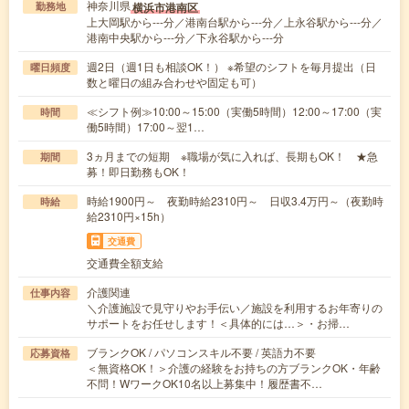
神奈川県
横浜市港南区
勤務地
上大岡駅から---分／港南台駅から---分／上永谷駅から---分／
港南中央駅から---分／下永谷駅から---分
週2日（週1日も相談OK！） ※希望のシフトを毎月提出（日
曜日頻度
数と曜日の組み合わせや固定も可）
≪シフト例≫10:00～15:00（実働5時間）12:00～17:00（実
時間
働5時間）17:00～翌1…
3ヵ月までの短期 ※職場が気に入れば、長期もOK！ ★急
期間
募！即日勤務もOK！
時給1900円～ 夜勤時給2310円～ 日収3.4万円～（夜勤時
時給
給2310円×15h）
交通費
交通費全額支給
介護関連
仕事内容
＼介護施設で見守りやお手伝い／施設を利用するお年寄りの
サポートをお任せします！＜具体的には…＞・お掃…
ブランクOK / パソコンスキル不要 / 英語力不要
応募資格
＜無資格OK！＞介護の経験をお持ちの方ブランクOK・年齢
不問！WワークOK10名以上募集中！履歴書不…