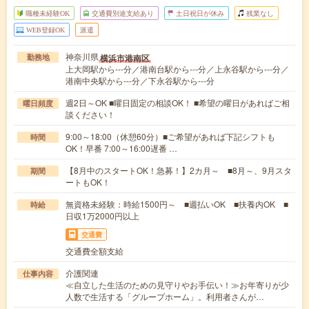
職種未経験OK
交通費別途支給あり
土日祝日が休み
残業なし
WEB登録OK
派遣
神奈川県
横浜市港南区
勤務地
上大岡駅から---分／港南台駅から---分／上永谷駅から---分／
港南中央駅から---分／下永谷駅から---分
週2日～OK ■曜日固定の相談OK！ ■希望の曜日があればご相
曜日頻度
談ください！
9:00～18:00（休憩60分）■ご希望があれば下記シフトも
時間
OK！早番 7:00～16:00遅番 …
【8月中のスタートOK！急募！】2カ月～ ■8月～、9月スタ
期間
ートもOK！
無資格未経験：時給1500円～ ■週払いOK ■扶養内OK ■
時給
日収1万2000円以上
交通費
交通費全額支給
介護関連
仕事内容
≪自立した生活のための見守りやお手伝い！≫お年寄りが少
人数で生活する「グループホーム」。利用者さんが…