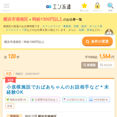
メニュー
気になる!
ログイン
検索
横浜市港南区
×
時給1300円以上
のお仕事一覧
港南区の派遣のお仕事情報です。
オフィスワーク・事務系
、
営業・販売・サービス系
、
クリエイティブ系
などのお仕事を取り揃えています。さらに、
短期
・
単発
などの期
間や、
職種未経験OK
などのこだわり条件で絞り込んでいただけます。
条件の変更
横浜市港南区 / 時給1300円以上
120
1,564
全
件
平均時給:
円
時給順
新着順
未読
掲載日
2026/08/07
NEW
小規模施設でおばあちゃんのお話相手など＊未
経験OK
職種未経験OK
交通費別途支給あり
土日祝日が休み
WEB登録OK
派遣
神奈川県
横浜市港南区
勤務地