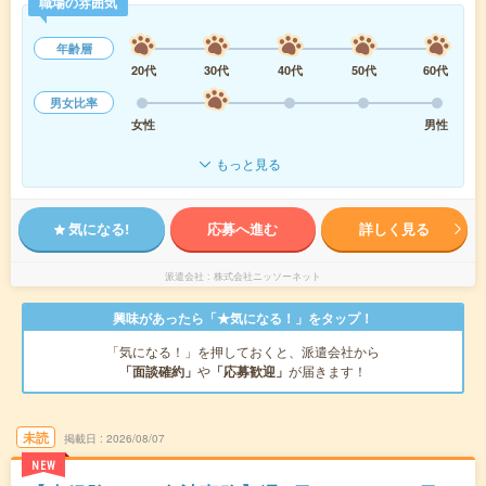
職場の雰囲気
年齢層
20代
30代
40代
50代
60代
男女比率
女性
男性
もっと見る
気になる!
応募へ進む
詳しく見る
派遣会社
株式会社ニッソーネット
興味があったら「★気になる！」をタップ！
「気になる！」を押しておくと、派遣会社から
「面談確約」
や
「応募歓迎」
が届きます！
未読
掲載日
2026/08/07
NEW