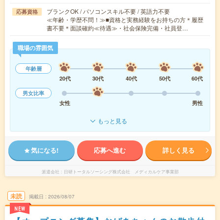
ブランクOK / パソコンスキル不要 / 英語力不要
応募資格
≪年齢・学歴不問！≫■資格と実務経験をお持ちの方＊履歴
書不要＊面談確約≪待遇≫・社会保険完備・社員登…
職場の雰囲気
年齢層
20代
30代
40代
50代
60代
男女比率
女性
男性
もっと見る
気になる!
応募へ進む
詳しく見る
派遣会社
日研トータルソーシング株式会社 メディカルケア事業部
未読
掲載日
2026/08/07
NEW