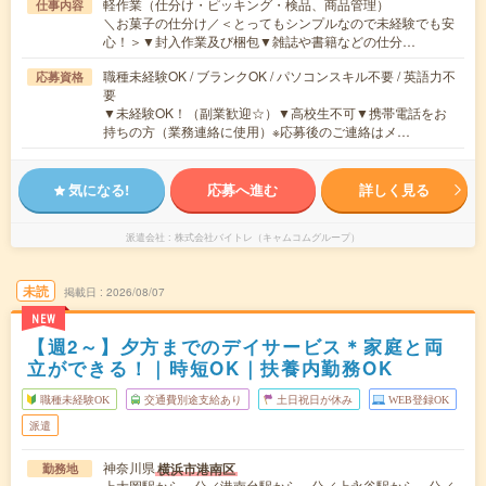
軽作業（仕分け・ピッキング・検品、商品管理）
仕事内容
＼お菓子の仕分け／＜とってもシンプルなので未経験でも安
心！＞▼封入作業及び梱包▼雑誌や書籍などの仕分…
職種未経験OK / ブランクOK / パソコンスキル不要 / 英語力不
応募資格
要
▼未経験OK！（副業歓迎☆）▼高校生不可▼携帯電話をお
持ちの方（業務連絡に使用）※応募後のご連絡はメ…
気になる!
応募へ進む
詳しく見る
派遣会社
株式会社バイトレ（キャムコムグループ）
未読
掲載日
2026/08/07
NEW
【週2～】夕方までのデイサービス＊家庭と両
立ができる！｜時短OK｜扶養内勤務OK
職種未経験OK
交通費別途支給あり
土日祝日が休み
WEB登録OK
派遣
神奈川県
横浜市港南区
勤務地
上大岡駅から---分／港南台駅から---分／上永谷駅から---分／