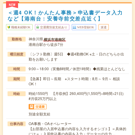
NEW
＜週4 OK！かんたん事務＞申込書データ入力
など【港南台：安養寺前交差点近く】
職種未経験OK
交通費別途支給あり
WEB登録OK
派遣
神奈川県
横浜市港南区
勤務地
港南台駅から徒歩7分
〔シフト勤務〕週5日 ◆週4勤務OK ※土・日のどちらか出
曜日頻度
勤をお願いします
9:00～18:00（実働8時間／休憩1時間）◆残業ほとんどなし
時間
【急募】即日～長期 ※スタート時期：8月～ 9月～ 相談
期間
OK！
時給1550円 【月収例】260,400円(1,550円×8時間×21日)
時給
#月収25万円以上
交通費
別途全額支給
OA事務・OAオペレーター
仕事内容
【お部屋の入居申込書の内容を入力するオシゴト】＝具体的
には＝・入居申込書の内容を入力・データーの出力…