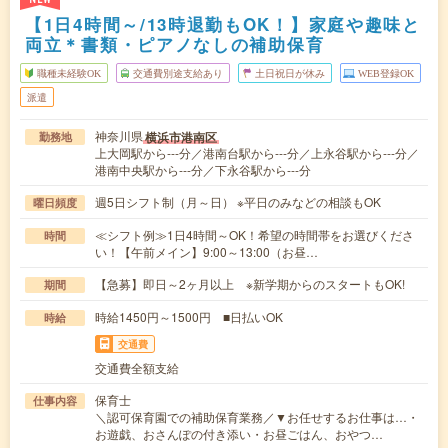
【1日4時間～/13時退勤もOK！】家庭や趣味と
両立＊書類・ピアノなしの補助保育
職種未経験OK
交通費別途支給あり
土日祝日が休み
WEB登録OK
派遣
神奈川県
横浜市港南区
勤務地
上大岡駅から---分／港南台駅から---分／上永谷駅から---分／
港南中央駅から---分／下永谷駅から---分
週5日シフト制（月～日） ※平日のみなどの相談もOK
曜日頻度
≪シフト例≫1日4時間～OK！希望の時間帯をお選びくださ
時間
い！【午前メイン】9:00～13:00（お昼…
【急募】即日～2ヶ月以上 ※新学期からのスタートもOK!
期間
時給1450円～1500円 ■日払いOK
時給
交通費
交通費全額支給
保育士
仕事内容
＼認可保育園での補助保育業務／▼お任せするお仕事は…・
お遊戯、おさんぽの付き添い・お昼ごはん、おやつ…