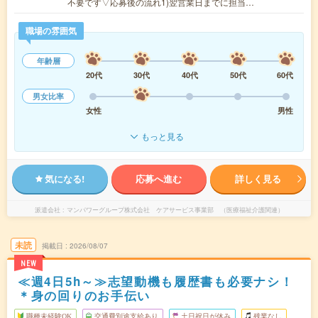
不要です▽応募後の流れ1)翌営業日までに担当…
職場の雰囲気
年齢層
20代
30代
40代
50代
60代
男女比率
女性
男性
もっと見る
気になる!
応募へ進む
詳しく見る
派遣会社
マンパワーグループ株式会社 ケアサービス事業部 （医療福祉介護関連）
未読
掲載日
2026/08/07
NEW
≪週4日5h～≫志望動機も履歴書も必要ナシ！
＊身の回りのお手伝い
職種未経験OK
交通費別途支給あり
土日祝日が休み
残業なし