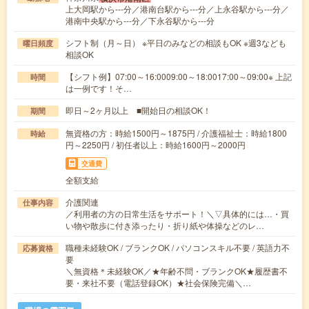
上大岡駅から---分／港南台駅から---分／上永谷駅から---分／
港南中央駅から---分／下永谷駅から---分
シフト制（月～日） ※平日のみなどの相談もOK ※週3なども
曜日頻度
相談OK
【シフト例】07:00～16:0009:00～18:0017:00～09:00※ 上記
時間
は一例です！そ…
即日～2ヶ月以上 ■開始日の相談OK！
期間
無資格の方：時給1500円～1875円 / 介護福祉士：時給1800
時給
円～2250円 / 初任者以上：時給1600円～2000円
交通費
全額支給
介護関連
仕事内容
／利用者の方の日常生活をサポート！＼▽具体的には…・買
い物や散歩に付き添ったり・折り紙や体操などのレ…
職種未経験OK / ブランクOK / パソコンスキル不要 / 英語力不
応募資格
要
＼無資格＊未経験OK／★年齢不問・ブランクOK★履歴書不
要・来社不要（電話登録OK）★社会保険完備＼…