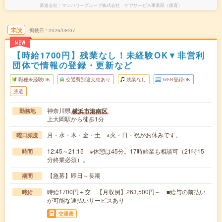
派遣会社
マンパワーグループ株式会社 ケアサービス事業部（保育）
未読
掲載日
2026/08/07
NEW
【時給1700円】残業なし！未経験OK▼非営利
団体で情報の登録・更新など
職種未経験OK
交通費別途支給あり
残業なし
WEB登録OK
派遣
神奈川県
横浜市港南区
勤務地
上大岡駅から徒歩1分
月・水・木・金・土 ※火・日・祝がお休みです。
曜日頻度
12:45～21:15 ※休憩は45分。17時始業も相談可（21時15
時間
分終業必須）。
【急募】即日～長期
期間
時給1700円＋交 【月収例】263,500円～ ■給与の前払い
時給
が可能な速払いサービスあり
交通費