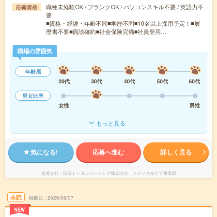
職種未経験OK / ブランクOK / パソコンスキル不要 / 英語力不
応募資格
要
■資格・経験・年齢不問■学歴不問■10名以上採用予定！■履
歴書不要■面談確約■社会保険完備■社員登用…
職場の雰囲気
年齢層
20代
30代
40代
50代
60代
男女比率
女性
男性
もっと見る
気になる!
応募へ進む
詳しく見る
派遣会社
日研トータルソーシング株式会社 メディカルケア事業部
未読
掲載日
2026/08/07
NEW