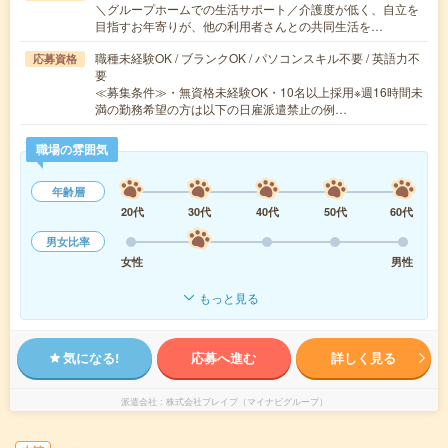
＼グループホームでの生活サポート／介護度が低く、自立を
目指すお年寄りが、他の利用者さんとの共同生活を…
職種未経験OK / ブランクOK / パソコンスキル不要 / 英語力不
応募資格
要
≪募集条件≫・無資格未経験OK・10名以上採用※週16時間未
満の勤務希望の方は以下の日雇派遣禁止の例…
職場の雰囲気
年齢層
20代
30代
40代
50代
60代
男女比率
女性
男性
もっと見る
気になる!
応募へ進む
詳しく見る
派遣会社
株式会社ブレイブ（マイナビグループ）