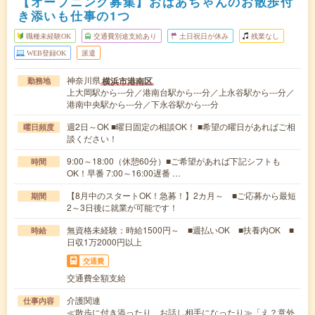
【オープニング募集】おばあちゃんのお散歩付
き添いも仕事の1つ
職種未経験OK
交通費別途支給あり
土日祝日が休み
残業なし
WEB登録OK
派遣
神奈川県
横浜市港南区
勤務地
上大岡駅から---分／港南台駅から---分／上永谷駅から---分／
港南中央駅から---分／下永谷駅から---分
週2日～OK ■曜日固定の相談OK！ ■希望の曜日があればご相
曜日頻度
談ください！
9:00～18:00（休憩60分）■ご希望があれば下記シフトも
時間
OK！早番 7:00～16:00遅番 …
【8月中のスタートOK！急募！】2カ月～ ■ご応募から最短
期間
2～3日後に就業が可能です！
無資格未経験：時給1500円～ ■週払いOK ■扶養内OK ■
時給
日収1万2000円以上
交通費
交通費全額支給
介護関連
仕事内容
≪散歩に付き添ったり、お話し相手になったり≫「え？意外