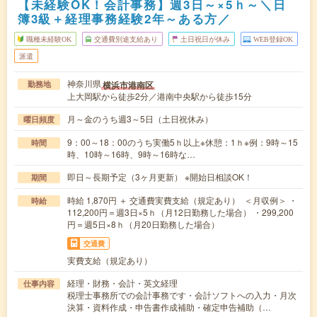
【未経験OK！会計事務】週3日～×5ｈ～＼日
簿3級＋経理事務経験2年～ある方／
職種未経験OK
交通費別途支給あり
土日祝日が休み
WEB登録OK
派遣
神奈川県
横浜市港南区
勤務地
上大岡駅から徒歩2分／港南中央駅から徒歩15分
月～金のうち週3～5日（土日祝休み）
曜日頻度
9：00～18：00のうち実働5ｈ以上※休憩：1ｈ※例：9時～15
時間
時、10時～16時、9時～16時な…
即日～長期予定（3ヶ月更新） ※開始日相談OK！
期間
時給 1,870円 ＋ 交通費実費支給（規定あり） ＜月収例＞ ・
時給
112,200円＝週3日×5ｈ（月12日勤務した場合） ・299,200
円＝週5日×8ｈ（月20日勤務した場合）
交通費
実費支給（規定あり）
経理・財務・会計・英文経理
仕事内容
税理士事務所での会計事務です・会計ソフトへの入力・月次
決算・資料作成・申告書作成補助・確定申告補助（…