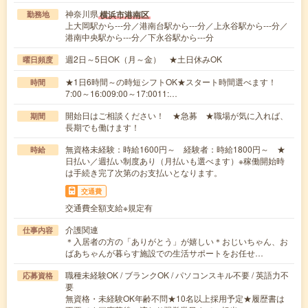
神奈川県
横浜市港南区
勤務地
上大岡駅から---分／港南台駅から---分／上永谷駅から---分／
港南中央駅から---分／下永谷駅から---分
週2日～5日OK（月～金） ★土日休みOK
曜日頻度
★1日6時間～の時短シフトOK★スタート時間選べます！
時間
7:00～16:009:00～17:0011:…
開始日はご相談ください！ ★急募 ★職場が気に入れば、
期間
長期でも働けます！
無資格未経験：時給1600円～ 経験者：時給1800円～ ★
時給
日払い／週払い制度あり（月払いも選べます）※稼働開始時
は手続き完了次第のお支払いとなります。
交通費
交通費全額支給※規定有
介護関連
仕事内容
＊入居者の方の「ありがとう」が嬉しい＊おじいちゃん、お
ばあちゃんが暮らす施設での生活サポートをお任せ…
職種未経験OK / ブランクOK / パソコンスキル不要 / 英語力不
応募資格
要
無資格・未経験OK年齢不問★10名以上採用予定★履歴書は