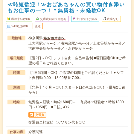
≪時短歓迎！≫おばあちゃんの買い物付き添い
もお仕事の一つ！＊無資格・未経験OK
職種未経験OK
交通費別途支給あり
土日祝日が休み
残業なし
WEB登録OK
派遣
神奈川県
横浜市港南区
勤務地
上大岡駅から---分／港南台駅から---分／上永谷駅から---分／
港南中央駅から---分／下永谷駅から---分
【週2日～OK】シフト自由・自己申告制 ■曜日固定OK ■ご希
曜日頻度
望の曜日をご相談ください。
【1日5時間～OK】ご希望の時間をご相談ください！▼シフ
時間
ト例日勤 9:00～18:00早番 7:00…
【急募】1ヶ月～OK！スタート日の相談もOK！（最短2日後
期間
から）
無資格未経験：時給1600円～ 有資格or経験者：時給1800
時給
円～1950円 ■日払いOK
交通費
交通費全額支給（ガソリン代もOK）
介護関連
仕事内容