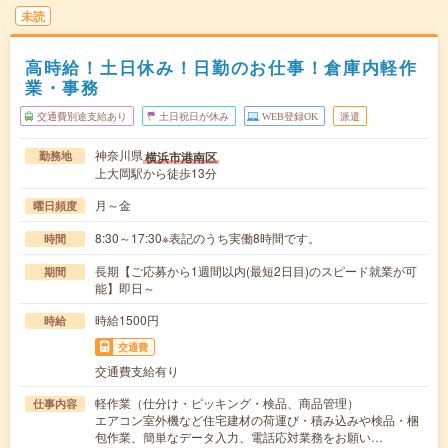
未読
高時給！土日休み！日勤のお仕事！倉庫内軽作
業・事務
交通費別途支給あり
土日祝日が休み
WEB登録OK
派遣
神奈川県
横浜市港南区
勤務地
上大岡駅から徒歩13分
月～金
曜日頻度
8:30～17:30※表記のうち実働8時間です。
時間
長期【ご応募から1週間以内(最短2日目)のスピード就業が可
期間
能】即日～
時給1500円
時給
交通費
交通費支給有り
軽作業（仕分け・ピッキング・検品、商品管理）
仕事内容
エアコン室外機など住宅建材の荷運び・積み込みや検品・梱
包作業、簡単なデータ入力、電話応対業務をお願い…