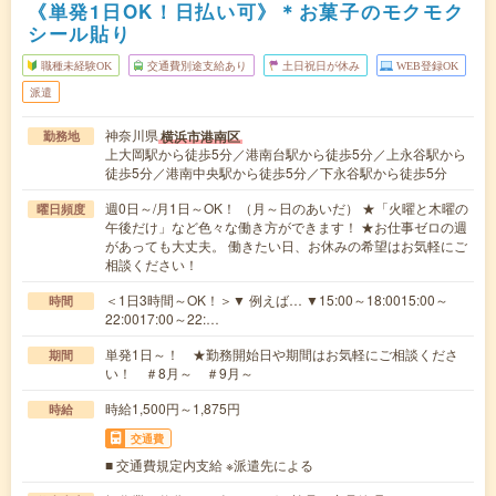
《単発1日OK！日払い可》＊お菓子のモクモク
シール貼り
職種未経験OK
交通費別途支給あり
土日祝日が休み
WEB登録OK
派遣
神奈川県
横浜市港南区
勤務地
上大岡駅から徒歩5分／港南台駅から徒歩5分／上永谷駅から
徒歩5分／港南中央駅から徒歩5分／下永谷駅から徒歩5分
週0日～/月1日～OK！ （月～日のあいだ） ★「火曜と木曜の
曜日頻度
午後だけ」など色々な働き方ができます！ ★お仕事ゼロの週
があっても大丈夫。 働きたい日、お休みの希望はお気軽にご
相談ください！
＜1日3時間～OK！＞▼ 例えば… ▼15:00～18:0015:00～
時間
22:0017:00～22:…
単発1日～！ ★勤務開始日や期間はお気軽にご相談くださ
期間
い！ ＃8月～ ＃9月～
時給1,500円～1,875円
時給
交通費
■ 交通費規定内支給 ※派遣先による