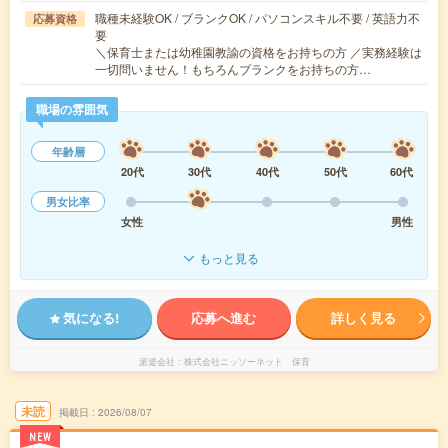
職種未経験OK / ブランクOK / パソコンスキル不要 / 英語力不
応募資格
要
＼保育士または幼稚園教諭の資格をお持ちの方 ／実務経験は
一切問いません！もちろんブランクをお持ちの方…
職場の雰囲気
年齢層
20代
30代
40代
50代
60代
男女比率
女性
男性
もっと見る
気になる!
応募へ進む
詳しく見る
派遣会社
株式会社ニッソーネット 保育
未読
掲載日
2026/08/07
NEW