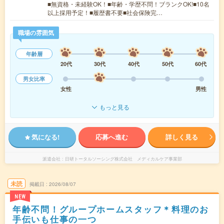
■無資格・未経験OK！■年齢・学歴不問！ブランクOK!■10名
以上採用予定！■履歴書不要■社会保険完…
職場の雰囲気
年齢層
20代
30代
40代
50代
60代
男女比率
女性
男性
もっと見る
気になる!
応募へ進む
詳しく見る
派遣会社
日研トータルソーシング株式会社 メディカルケア事業部
未読
掲載日
2026/08/07
NEW
年齢不問！グループホームスタッフ＊料理のお
手伝いも仕事の一つ