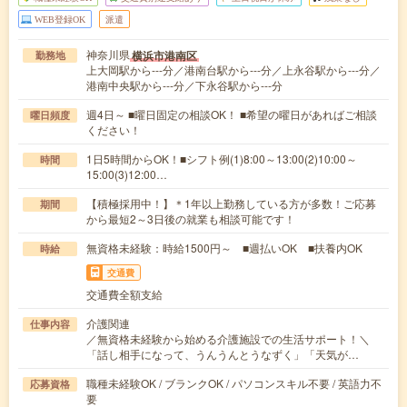
WEB登録OK
派遣
神奈川県
横浜市港南区
勤務地
上大岡駅から---分／港南台駅から---分／上永谷駅から---分／
港南中央駅から---分／下永谷駅から---分
週4日～ ■曜日固定の相談OK！ ■希望の曜日があればご相談
曜日頻度
ください！
1日5時間からOK！■シフト例(1)8:00～13:00(2)10:00～
時間
15:00(3)12:00…
【積極採用中！】＊1年以上勤務している方が多数！ご応募
期間
から最短2～3日後の就業も相談可能です！
無資格未経験：時給1500円～ ■週払いOK ■扶養内OK
時給
交通費
交通費全額支給
介護関連
仕事内容
／無資格未経験から始める介護施設での生活サポート！＼
「話し相手になって、うんうんとうなずく」「天気が…
職種未経験OK / ブランクOK / パソコンスキル不要 / 英語力不
応募資格
要