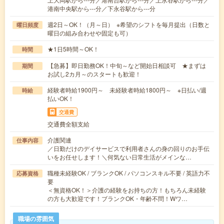
港南中央駅から---分／下永谷駅から---分
週2日～OK！（月～日） ※希望のシフトを毎月提出（日数と
曜日頻度
曜日の組み合わせや固定も可）
★1日5時間～OK！
時間
【急募】即日勤務OK！中旬～など開始日相談可 ★まずは
期間
お試し2カ月～のスタートも歓迎！
経験者時給1900円～ 未経験者時給1800円～ ※日払い/週
時給
払いOK！
交通費
交通費全額支給
介護関連
仕事内容
／日勤だけのデイサービスで利用者さんの身の回りのお手伝
いをお任せします！＼何気ない日常生活がメインな…
職種未経験OK / ブランクOK / パソコンスキル不要 / 英語力不
応募資格
要
＜無資格OK！＞介護の経験をお持ちの方！もちろん未経験
の方も大歓迎です！ブランクOK・年齢不問！Wワ…
職場の雰囲気