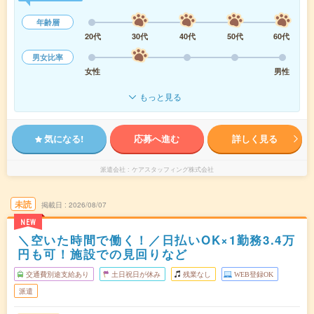
年齢層
20代
30代
40代
50代
60代
男女比率
女性
男性
もっと見る
気になる!
応募へ進む
詳しく見る
派遣会社
ケアスタッフィング株式会社
未読
掲載日
2026/08/07
NEW
＼空いた時間で働く！／日払いOK×1勤務3.4万
円も可！施設での見回りなど
交通費別途支給あり
土日祝日が休み
残業なし
WEB登録OK
派遣