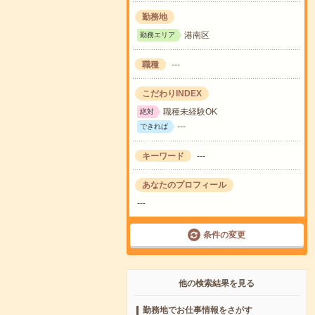
勤務地
港南区
勤務エリア
職種
---
こだわりINDEX
職種未経験OK
絶対
---
できれば
キーワード
---
あなたのプロフィール
---
条件の変更
他の検索結果を見る
勤務地でお仕事情報をさがす