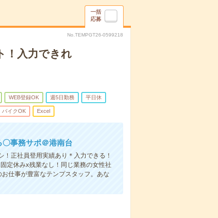
一括
応募
No.TEMPGT26-0599218
ント！入力できれ
WEB登録OK
週5日勤務
平日休
・バイクOK
Excel
る〇事務サポ＠港南台
シ！正社員登用実績あり＊入力できる！
～x固定休みx残業なし！同じ業務の女性社
のお仕事が豊富なテンプスタッフ。あな