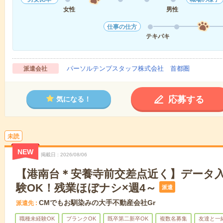
女性
男性
仕事の仕方
テキパキ
パーソルテンプスタッフ株式会社 首都圏
派遣会社
応募する
気になる！
未読
NEW
掲載日
2026/08/06
【港南台＊安養寺前交差点近く】データ
験OK！残業ほぼナシ×週4～
派遣
CMでもお馴染みの大手不動産会社Gr
派遣先
職種未経験OK
ブランクOK
既卒第二新卒OK
複数名募集
友達と一