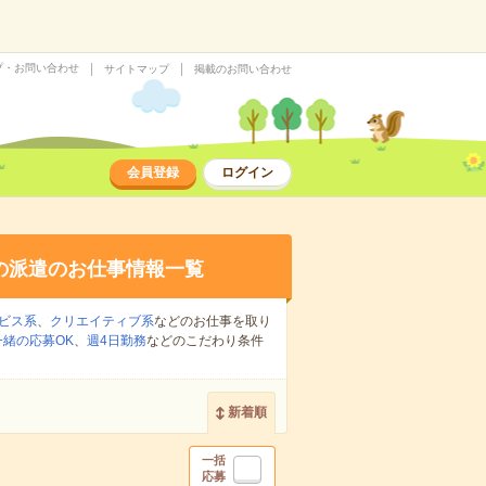
プ・お問い合わせ
サイトマップ
掲載のお問い合わせ
会員登録
ログイン
の派遣のお仕事情報一覧
ビス系
、
クリエイティブ系
などのお仕事を取り
緒の応募OK
、
週4日勤務
などのこだわり条件
新着順
一括
応募