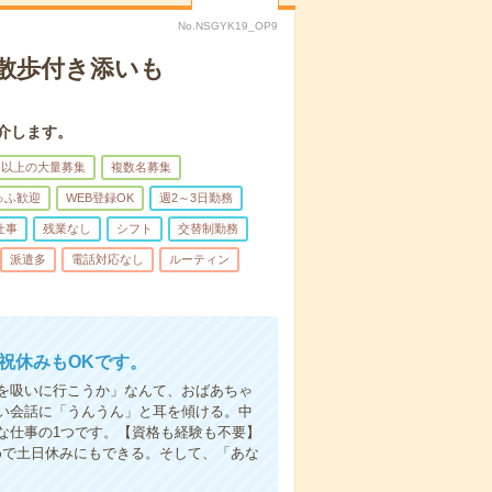
No.NSGYK19_OP9
散歩付き添いも
介します。
名以上の大量募集
複数名募集
ゅふ歓迎
WEB登録OK
週2～3日勤務
仕事
残業なし
シフト
交替制勤務
派遣多
電話対応なし
ルーティン
日祝休みもOKです。
を吸いに行こうか」なんて、おばあちゃ
い会話に「うんうん」と耳を傾ける。中
な仕事の1つです。【資格も経験も不要】
めで土日休みにもできる。そして、「あな