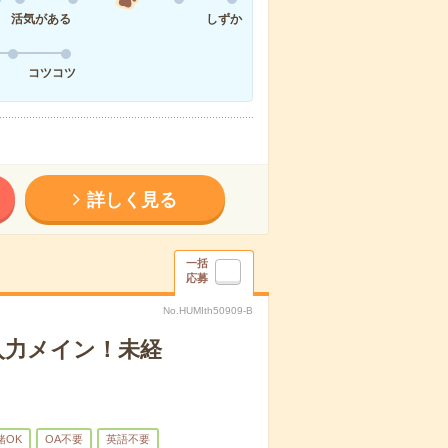
活気がある
しずか
コツコツ
詳しく見る
一括
応募
No.HUMIth50909-B
入力メイン！未経
緒OK
OA不要
英語不要