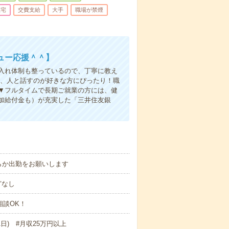
住宅
交費支給
大手
職場が禁煙
ュー応援＾＾】
入れ体制も整っているので、丁寧に教え
で、人と話すのが好きな方にぴったり！職
▼フルタイムで長期ご就業の方には、健
付加給付金も）が充実した「三井住友銀
らか出勤をお願いします
どなし
相談OK！
21日) #月収25万円以上