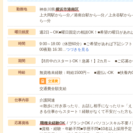
勤務地
神奈川県
横浜市港南区
上大岡駅から---分／港南台駅から---分／上永谷駅から-
ら---分
曜日頻度
週2日～OK■曜日固定の相談OK！■希望の曜日があ
時間
9:00～18:00（休憩60分）■ご希望があれば下記シフトもOK
00夜勤 16:30…
つづきを見る
期間
【8月中のスタートOK！急募！】2カ月～ ■ご応募
時給
無資格未経験：時給1500円～ ■週払いOK ■扶養内O
交通費
交通費全額支給
仕事内容
介護関連
≪散歩に付き添ったり、お話し相手になったり≫「え
きる仕事からスタート！経験がなくて不安だった方も
応募資格
職種未経験OK
/ ブランクOK / パソコンスキル不要 /
■資格・経験・年齢不問■学歴不問■10名以上採用予定