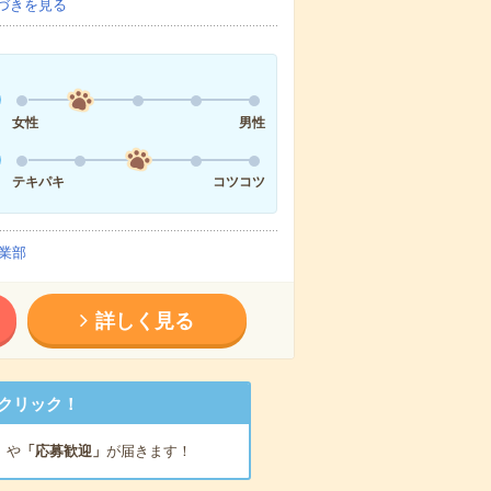
づきを見る
女性
男性
テキパキ
コツコツ
業部
詳しく見る
クリック！
」
や
「応募歓迎」
が届きます！