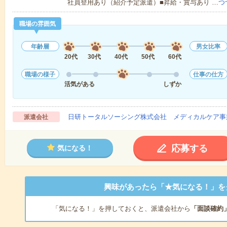
社員登用あり（紹介予定派遣）■昇給・賞与あり …
つ
職場の雰囲気
年齢層
男女比率
20代
30代
40代
50代
60代
職場の様子
仕事の仕方
活気がある
しずか
日研トータルソーシング株式会社 メディカルケア事
派遣会社
応募する
気になる！
興味があったら「★気になる！」を
「気になる！」を押しておくと、派遣会社から
「面談確約