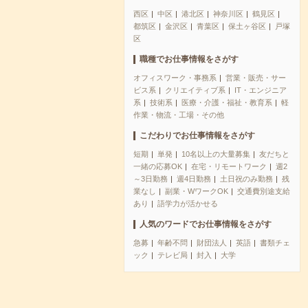
西区
中区
港北区
神奈川区
鶴見区
都筑区
金沢区
青葉区
保土ヶ谷区
戸塚
区
職種でお仕事情報をさがす
オフィスワーク・事務系
営業・販売・サー
ビス系
クリエイティブ系
IT・エンジニア
系
技術系
医療・介護・福祉・教育系
軽
作業・物流・工場・その他
こだわりでお仕事情報をさがす
短期
単発
10名以上の大量募集
友だちと
一緒の応募OK
在宅・リモートワーク
週2
～3日勤務
週4日勤務
土日祝のみ勤務
残
業なし
副業・WワークOK
交通費別途支給
あり
語学力が活かせる
人気のワードでお仕事情報をさがす
急募
年齢不問
財団法人
英語
書類チェ
ック
テレビ局
封入
大学