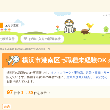
ヘル
エリア変更
た希望条件
お気に入りの派遣会社
横浜市港南区 職種未経験OKの派遣の仕事一覧
横浜市港南区
職種未経験OK
で
港南区の派遣のお仕事情報です。
オフィスワーク・事務系
、
営業・販売・サー
揃えています。職種未経験OKの条件の他に、
交通費別途支給あり
、
友だちと一
も取り揃えています。
97
1
30
件中
～
件を表示中
未読