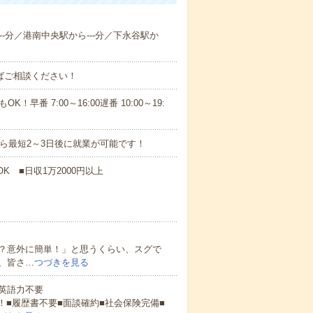
--分／港南中央駅から---分／下永谷駅か
ればご相談ください！
！早番 7:00～16:00遅番 10:00～19:
から最短2～3日後に就業が可能です！
K ■日収1万2000円以上
？意外に簡単！」と思うくらい、スグで
、皆さ…
つづきを見る
 英語力不要
！■履歴書不要■面談確約■社会保険完備■