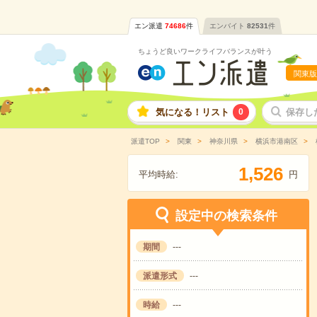
エン派遣
74686
件
エンバイト
82531
件
ちょうど良いワークライフバランスが叶う
関東版
気になる！リスト
0
保存し
派遣TOP
関東
神奈川県
横浜市港南区
,
1
5
2
6
平均時給:
円
設定中の検索条件
期間
---
派遣形式
---
時給
---