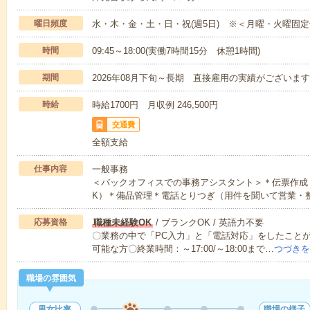
曜日頻度
水・木・金・土・日・祝(週5日) ※＜月曜・火曜固
時間
09:45～18:00(実働7時間15分 休憩1時間)
期間
2026年08月下旬～長期 直接雇用の実績がございま
時給
時給1700円 月収例 246,500円
交通費
全額支給
仕事内容
一般事務
＜バックオフィスでの事務アシスタント＞＊伝票作成
K）＊備品管理＊電話とりつぎ（用件を聞いて営業・
応募資格
職種未経験OK
/ ブランクOK / 英語力不要
〇業務の中で「PC入力」と「電話対応」をしたことが
可能な方〇終業時間：～17:00/～18:00まで…
つづきを
職場の雰囲気
男女比率
職場の様子