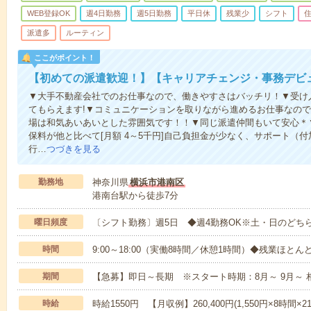
WEB登録OK
週4日勤務
週5日勤務
平日休
残業少
シフト
派遣多
ルーティン
ここがポイント！
【初めての派遣歓迎！】【キャリアチェンジ・事務デビ
▼大手不動産会社でのお仕事なので、働きやすさはバッチリ！▼受け
てもらえます!▼コミュニケーションを取りながら進めるお仕事なの
場は和気あいあいとした雰囲気です！！▼同じ派遣仲間もいて安心＊
保料が他と比べて[月額 4～5千円]自己負担金が少なく、サポート（
行…
つづきを見る
勤務地
神奈川県
横浜市港南区
港南台駅から徒歩7分
曜日頻度
〔シフト勤務〕週5日 ◆週4勤務OK※土・日のどち
時間
9:00～18:00（実働8時間／休憩1時間）◆残業ほとん
期間
【急募】即日～長期 ※スタート時期：8月～ 9月～ 
時給
時給1550円 【月収例】260,400円(1,550円×8時間×