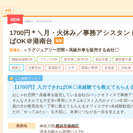
未読
NEW
掲載日
2026/08/06
1700円＊＼月・火休み／事務アシスタ
ばOK＠港南台
派遣
＜ラグジュアリー空間＞高級外車を販売する会社〇
派遣先
職種未経験OK
ブランクOK
既卒第二新卒OK
英語不要
履歴書不要
残業少
交費支給
車通勤可
大手
職場が禁煙
派遣多
自転車
ここがポイント！
【1700円】入力できればOK〇未経験でも教えてもらえ
おしゃれ空間＊高級車を販売している会社のバックオフィスで事務ア
そんなスキルでも大丈夫○専用システム&リスト入力がメイン○9:30
員の方が教育担当！丁寧に教えてもらえるオフィスです○未経験歓迎
たの「やってみたい」を大切に、未来につながる一歩を支えます。
勤務地
神奈川県
横浜市港南区
洋光台駅から民間バス7分