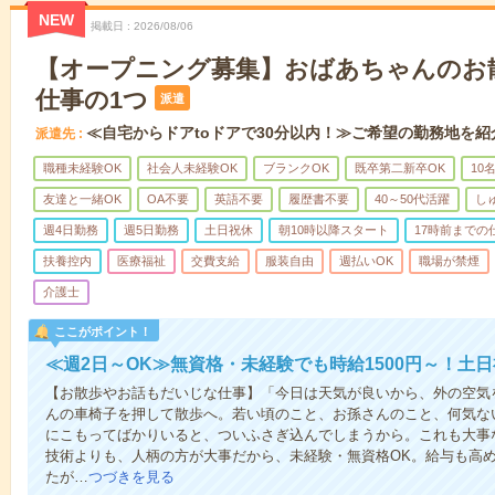
NEW
掲載日
2026/08/06
【オープニング募集】おばあちゃんのお
仕事の1つ
派遣
≪自宅からドアtoドアで30分以内！≫ご希望の勤務地を紹
派遣先
職種未経験OK
社会人未経験OK
ブランクOK
既卒第二新卒OK
10
友達と一緒OK
OA不要
英語不要
履歴書不要
40～50代活躍
し
週4日勤務
週5日勤務
土日祝休
朝10時以降スタート
17時前までの
扶養控内
医療福祉
交費支給
服装自由
週払いOK
職場が禁煙
介護士
ここがポイント！
≪週2日～OK≫無資格・未経験でも時給1500円～！土
【お散歩やお話もだいじな仕事】「今日は天気が良いから、外の空気
んの車椅子を押して散歩へ。若い頃のこと、お孫さんのこと、何気な
にこもってばかりいると、ついふさぎ込んでしまうから。これも大事
技術よりも、人柄の方が大事だから、未経験・無資格OK。給与も高
たが…
つづきを見る