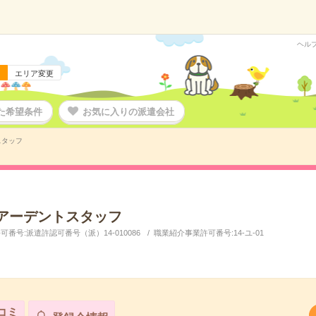
ヘル
エリア変更
た希望条件
お気に入りの派遣会社
スタッフ
アーデントスタッフ
番号:派遣許認可番号（派）14-010086
職業紹介事業許可番号:14-ユ-01
コミ