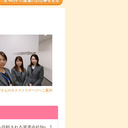
40件
全
の派遣のお仕事を見る
皆さんのネクストステージへご案内
！
信頼される派遣会社No．1