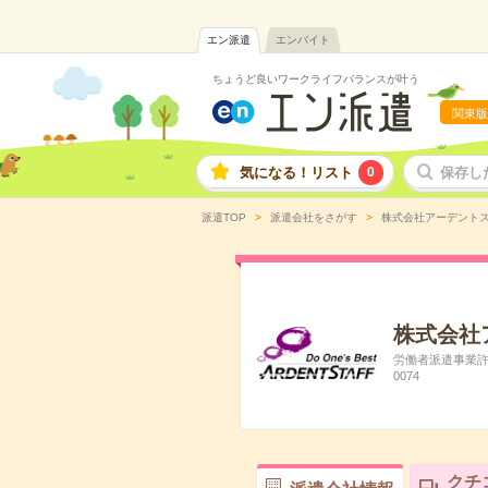
エン派遣
エンバイト
ちょうど良いワークライフバランスが叶う
関東版
気になる！リスト
0
保存し
派遣TOP
派遣会社をさがす
株式会社アーデント
株式会社
労働者派遣事業許可
0074
クチ