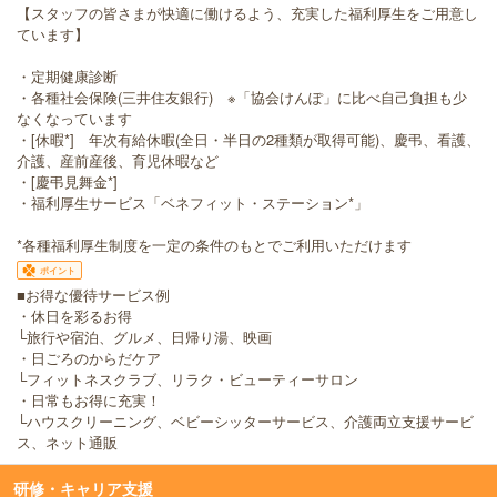
【スタッフの皆さまが快適に働けるよう、充実した福利厚生をご用意し
ています】
・定期健康診断
・各種社会保険(三井住友銀行) ※「協会けんぽ」に比べ自己負担も少
なくなっています
・[休暇*] 年次有給休暇(全日・半日の2種類が取得可能)、慶弔、看護、
介護、産前産後、育児休暇など
・[慶弔見舞金*]
・福利厚生サービス「ベネフィット・ステーション*」
*各種福利厚生制度を一定の条件のもとでご利用いただけます
ポイント
■お得な優待サービス例
・休日を彩るお得
└旅行や宿泊、グルメ、日帰り湯、映画
・日ごろのからだケア
└フィットネスクラブ、リラク・ビューティーサロン
・日常もお得に充実！
└ハウスクリーニング、ベビーシッターサービス、介護両立支援サービ
ス、ネット通販
研修・キャリア支援