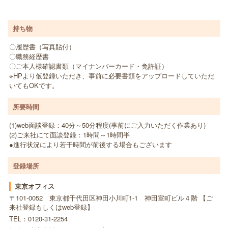
持ち物
〇履歴書（写真貼付）
〇職務経歴書
〇ご本人様確認書類（マイナンバーカード・免許証）
※HPより仮登録いただき、事前に必要書類をアップロードしていただ
いてもOKです。
所要時間
(1)web面談登録：40分～50分程度(事前にご入力いただく作業あり)
(2)ご来社にて面談登録：1時間～1時間半
●進行状況により若干時間が前後する場合もございます
登録場所
東京オフィス
〒101-0052 東京都千代田区神田小川町1-1 神田室町ビル４階 【ご
来社登録もしくはweb登録】
TEL：0120-31-2254