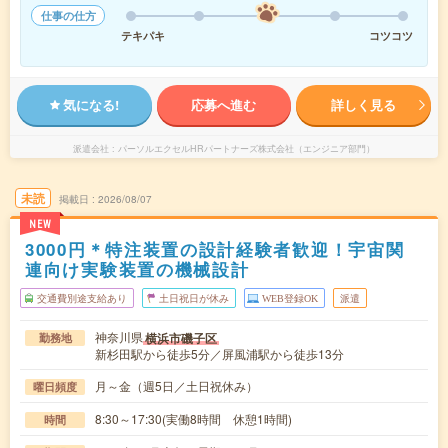
仕事の仕方
テキパキ
コツコツ
気になる!
応募へ進む
詳しく見る
派遣会社
パーソルエクセルHRパートナーズ株式会社（エンジニア部門）
未読
掲載日
2026/08/07
NEW
3000円＊特注装置の設計経験者歓迎！宇宙関
連向け実験装置の機械設計
交通費別途支給あり
土日祝日が休み
WEB登録OK
派遣
神奈川県
横浜市磯子区
勤務地
新杉田駅から徒歩5分／屏風浦駅から徒歩13分
月～金（週5日／土日祝休み）
曜日頻度
8:30～17:30(実働8時間 休憩1時間)
時間