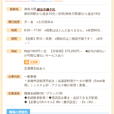
神奈川県
横浜市磯子区
勤務地
新杉田駅から徒歩10分／杉田(神奈川県)駅から徒歩16分
月～金 ※土日祝休み
曜日頻度
8:30～17:30 ※残業はほとんどありません。※休憩60分。
時間
【急募】即日～長期 ※開始日はご相談可能です！ ※8月
期間
～！
時給1900円＋交 【月収例】375,250円～ ■給与の前払い
時給
が可能な速払いサービスあり
交通費
交通費支給あり
一般事務
仕事内容
＊各種申請処理手続き｜会議資料用データの整理（Excel使
用）｜システムID・アクセス権の管理｜業務…
職種未経験OK / ブランクOK
応募資格
◆未経験者歓迎！◆英語読み書き・会話できる方歓迎。
◆【必要なOAスキル】Wo（書式設定）・Ex（SU…
職場の雰囲気