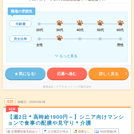
職場の雰囲気
年齢層
20代
30代
40代
50代
60代
男女比率
女性
男性
もっと見る
気になる!
応募へ進む
詳しく見る
派遣会社
ケアスタッフィング株式会社
未読
掲載日
2026/08/08
NEW
【週2日＊高時給1900円～】シニア向けマンシ
ョンで食事の配膳や見守り＊介護
交通費別途支給あり
土日祝日が休み
残業なし
WEB登録OK