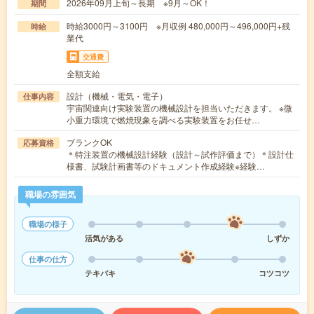
2026年09月上旬～長期 ※9月～OK！
期間
時給3000円～3100円 ※月収例 480,000円～496,000円+残
時給
業代
交通費
全額支給
設計（機械・電気・電子）
仕事内容
宇宙関連向け実験装置の機械設計を担当いただきます。 ※微
小重力環境で燃焼現象を調べる実験装置をお任せ…
ブランクOK
応募資格
＊特注装置の機械設計経験（設計～試作評価まで）＊設計仕
様書、試験計画書等のドキュメント作成経験※経験…
職場の雰囲気
職場の様子
活気がある
しずか
仕事の仕方
テキパキ
コツコツ