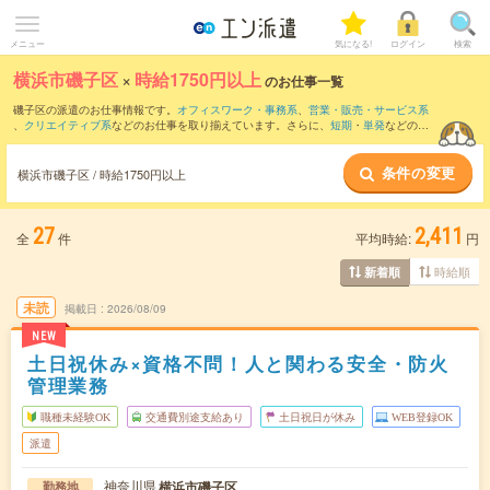
メニュー
気になる!
ログイン
検索
横浜市磯子区
×
時給1750円以上
のお仕事一覧
磯子区の派遣のお仕事情報です。
オフィスワーク・事務系
、
営業・販売・サービス系
、
クリエイティブ系
などのお仕事を取り揃えています。さらに、
短期
・
単発
などの期
間や、
職種未経験OK
などのこだわり条件で絞り込んでいただけます。
条件の変更
横浜市磯子区 / 時給1750円以上
27
2,411
全
件
平均時給:
円
時給順
新着順
未読
掲載日
2026/08/09
NEW
土日祝休み×資格不問！人と関わる安全・防火
管理業務
職種未経験OK
交通費別途支給あり
土日祝日が休み
WEB登録OK
派遣
神奈川県
横浜市磯子区
勤務地