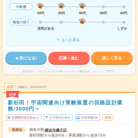
年齢層
20代
30代
40代
50代
60代
職場の様子
活気がある
しずか
もっと見る
気になる!
応募へ進む
詳しく見る
派遣会社
パーソルエクセルHRパートナーズ株式会社（エンジニア部門）
未読
掲載日
2026/08/07
NEW
新杉田！宇宙関連向け実験装置の回路設計業
務/3000円～
交通費別途支給あり
土日祝日が休み
WEB登録OK
派遣
神奈川県
横浜市磯子区
勤務地
新杉田駅から徒歩5分／屏風浦駅から徒歩13分