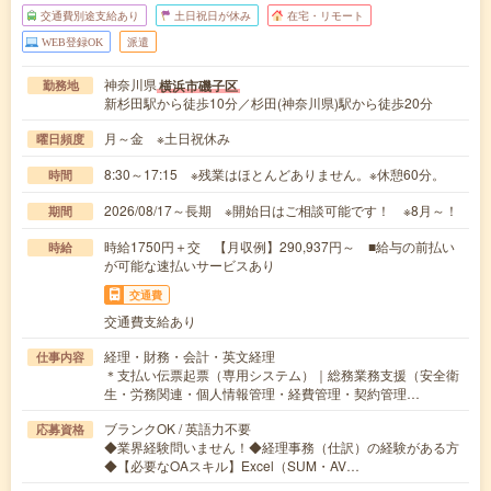
交通費別途支給あり
土日祝日が休み
在宅・リモート
WEB登録OK
派遣
神奈川県
横浜市磯子区
勤務地
新杉田駅から徒歩10分／杉田(神奈川県)駅から徒歩20分
月～金 ※土日祝休み
曜日頻度
8:30～17:15 ※残業はほとんどありません。※休憩60分。
時間
2026/08/17～長期 ※開始日はご相談可能です！ ※8月～！
期間
時給1750円＋交 【月収例】290,937円～ ■給与の前払い
時給
が可能な速払いサービスあり
交通費
交通費支給あり
経理・財務・会計・英文経理
仕事内容
＊支払い伝票起票（専用システム）｜総務業務支援（安全衛
生・労務関連・個人情報管理・経費管理・契約管理…
ブランクOK / 英語力不要
応募資格
◆業界経験問いません！◆経理事務（仕訳）の経験がある方
◆【必要なOAスキル】Excel（SUM・AV…