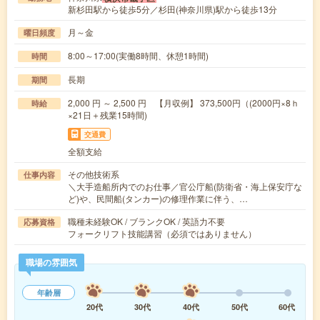
新杉田駅から徒歩5分／杉田(神奈川県)駅から徒歩13分
月～金
曜日頻度
8:00～17:00(実働8時間、休憩1時間)
時間
長期
期間
2,000 円 ～ 2,500 円 【月収例】 373,500円（(2000円×8ｈ
時給
×21日＋残業15時間)
交通費
全額支給
その他技術系
仕事内容
＼大手造船所内でのお仕事／官公庁船(防衛省・海上保安庁な
ど)や、民間船(タンカー)の修理作業に伴う、…
職種未経験OK / ブランクOK / 英語力不要
応募資格
フォークリフト技能講習（必須ではありません）
職場の雰囲気
年齢層
20代
30代
40代
50代
60代