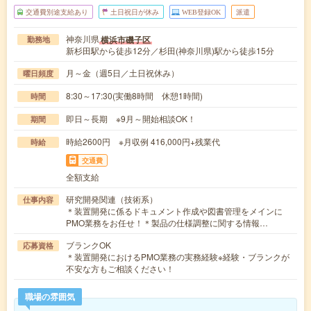
交通費別途支給あり
土日祝日が休み
WEB登録OK
派遣
神奈川県
横浜市磯子区
勤務地
新杉田駅から徒歩12分／杉田(神奈川県)駅から徒歩15分
月～金（週5日／土日祝休み）
曜日頻度
8:30～17:30(実働8時間 休憩1時間)
時間
即日～長期 ※9月～開始相談OK！
期間
時給2600円 ※月収例 416,000円+残業代
時給
交通費
全額支給
研究開発関連（技術系）
仕事内容
＊装置開発に係るドキュメント作成や図書管理をメインに
PMO業務をお任せ！＊製品の仕様調整に関する情報…
ブランクOK
応募資格
＊装置開発におけるPMO業務の実務経験※経験・ブランクが
不安な方もご相談ください！
職場の雰囲気