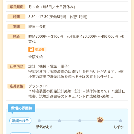
月～金（週5日／土日祝休み）
曜日頻度
8:30～17:30(実働8時間 休憩1時間)
時間
即日～長期
期間
時給3000円～3100円 ※月収例 480,000円～496,000円+残
時給
業代
交通費
全額支給
設計（機械・電気・電子）
仕事内容
宇宙関連向け実験装置の回路設計を担当いただきます。※微
小重力環境で燃焼現象を調べる実験装置をお任せし…
ブランクOK
応募資格
＊特注装置の回路設計経験（設計～試作評価まで）＊設計仕
様書、試験計画書等のドキュメント作成経験※経験…
職場の雰囲気
職場の様子
活気がある
しずか