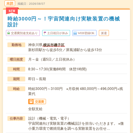
未読
掲載日
2026/08/07
NEW
時給3000円～！宇宙関連向け実験装置の機械
設計
交通費別途支給あり
土日祝日が休み
WEB登録OK
派遣
神奈川県
横浜市磯子区
勤務地
新杉田駅から徒歩5分／屏風浦駅から徒歩13分
月～金（週5日／土日祝休み）
曜日頻度
8:30～17:30(実働8時間 休憩1時間)
時間
即日～長期
期間
時給3000円～3100円 ※月収例 480,000円～496,000円+残
時給
業代
交通費
全額支給
設計（機械・電気・電子）
仕事内容
宇宙関連向け実験装置の機械設計を担当いただきます。 ※微
小重力環境で燃焼現象を調べる実験装置をお任せ…