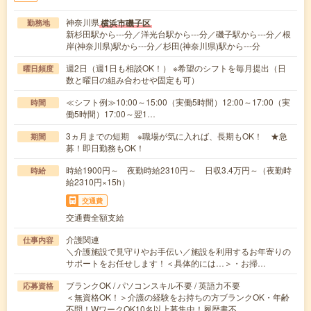
神奈川県
横浜市磯子区
勤務地
新杉田駅から---分／洋光台駅から---分／磯子駅から---分／根
岸(神奈川県)駅から---分／杉田(神奈川県)駅から---分
週2日（週1日も相談OK！） ※希望のシフトを毎月提出（日
曜日頻度
数と曜日の組み合わせや固定も可）
≪シフト例≫10:00～15:00（実働5時間）12:00～17:00（実
時間
働5時間）17:00～翌1…
3ヵ月までの短期 ※職場が気に入れば、長期もOK！ ★急
期間
募！即日勤務もOK！
時給1900円～ 夜勤時給2310円～ 日収3.4万円～（夜勤時
時給
給2310円×15h）
交通費
交通費全額支給
介護関連
仕事内容
＼介護施設で見守りやお手伝い／施設を利用するお年寄りの
サポートをお任せします！＜具体的には…＞・お掃…
ブランクOK / パソコンスキル不要 / 英語力不要
応募資格
＜無資格OK！＞介護の経験をお持ちの方ブランクOK・年齢
不問！WワークOK10名以上募集中！履歴書不…