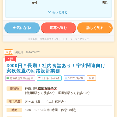
女性
男性
もっと見る
気になる!
応募へ進む
詳しく見る
派遣会社
株式会社スタッフサービス・エンジニアリング
未読
掲載日
2026/08/07
NEW
3000円＊長期！社内食堂あり！宇宙関連向け
実験装置の回路設計業務
交通費別途支給あり
土日祝日が休み
WEB登録OK
派遣
神奈川県
横浜市磯子区
勤務地
新杉田駅から徒歩5分／屏風浦駅から徒歩13分
月～金（週5日／土日祝休み）
曜日頻度
8:30～17:30(実働8時間 休憩1時間)
時間