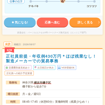
仕事の仕方
テキパキ
コツコツ
気になる!
応募へ進む
詳しく見る
派遣会社
パーソルエクセルHRパートナーズ株式会社（エンジニア部門）
未読
掲載日
2026/08/07
NEW
正社員前提・年収例430万円＊ほぼ残業なし！
製造メーカーでの貿易事務
交通費別途支給あり
土日祝日が休み
WEB登録OK
正社員への紹介予定派遣
神奈川県
横浜市磯子区
勤務地
磯子駅から徒歩7分
月～金／週5日
曜日頻度
08:45-17:45（休憩60分）実働8時間（残業少なめ！）
時間