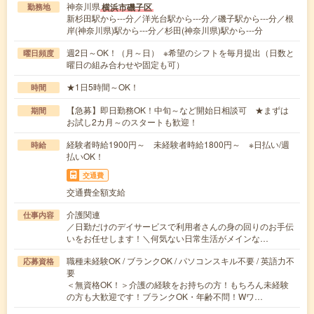
神奈川県
横浜市磯子区
勤務地
新杉田駅から---分／洋光台駅から---分／磯子駅から---分／根
岸(神奈川県)駅から---分／杉田(神奈川県)駅から---分
週2日～OK！（月～日） ※希望のシフトを毎月提出（日数と
曜日頻度
曜日の組み合わせや固定も可）
★1日5時間～OK！
時間
【急募】即日勤務OK！中旬～など開始日相談可 ★まずは
期間
お試し2カ月～のスタートも歓迎！
経験者時給1900円～ 未経験者時給1800円～ ※日払い/週
時給
払いOK！
交通費
交通費全額支給
介護関連
仕事内容
／日勤だけのデイサービスで利用者さんの身の回りのお手伝
いをお任せします！＼何気ない日常生活がメインな…
職種未経験OK / ブランクOK / パソコンスキル不要 / 英語力不
応募資格
要
＜無資格OK！＞介護の経験をお持ちの方！もちろん未経験
の方も大歓迎です！ブランクOK・年齢不問！Wワ…