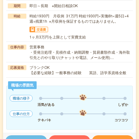
即日～長期 ※開始日相談OK
期間
時給1930円 月収例 31万円 時給1930円×実働8h×週5日×4
時給
週+残業1h ※月収例を保証するものではありません。
交通費
1ヶ月3万円を上限として実費支給
営業事務
仕事内容
・受発注処理・見積作成・納期調整・貿易書類作成・海外取
引先とのやり取り(チャットや電話、メール使用)…
ブランクOK
応募資格
【必要な経験】一般事務の経験 英語、語学系資格全般
職場の雰囲気
職場の様子
活気がある
しずか
仕事の仕方
テキパキ
コツコツ