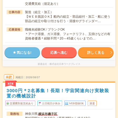
交通費支給（規定あり）
製造（組立・加工）
仕事内容
【ＷＥＢ面談ＯＫ】船内の組立・部品組付・加工・船に使う
部品の組立や取り付けを行う・溶接やグラインダー…
職種未経験OK / ブランクOK
応募資格
＊アーク溶接、ガス溶接、フォークリフト、玉掛けなどの有
資格者優遇＊経験不問＊20～45歳くらいまでの…
気になる!
応募へ進む
詳しく見る
派遣会社
株式会社日本ワークプレイス
未読
掲載日
2026/08/07
NEW
3000円＊2名募集！長期！宇宙関連向け実験装
置の機械設計
交通費別途支給あり
土日祝日が休み
WEB登録OK
派遣
神奈川県
横浜市磯子区
勤務地
新杉田駅から徒歩5分／屏風浦駅から徒歩13分