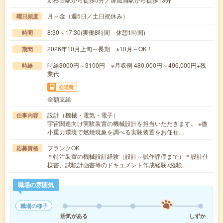
月～金（週5日／土日祝休み）
曜日頻度
8:30～17:30(実働8時間 休憩1時間)
時間
2026年10月上旬～長期 ※10月～OK！
期間
時給3000円～3100円 ※月収例 480,000円～496,000円+残
時給
業代
交通費
全額支給
設計（機械・電気・電子）
仕事内容
宇宙関連向け実験装置の機械設計を担当いただきます。 ※微
小重力環境で燃焼現象を調べる実験装置をお任せ…
ブランクOK
応募資格
＊特注装置の機械設計経験（設計～試作評価まで）＊設計仕
様書、試験計画書等のドキュメント作成経験※経験…
職場の雰囲気
職場の様子
活気がある
しずか