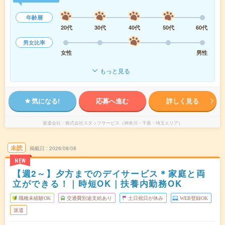
年齢層
20代
30代
40代
50代
60代
男女比率
女性
男性
もっと見る
気になる!
応募へ進む
詳しく見る
派遣会社
株式会社スタッフサービス（神奈川・千葉・埼玉エリア）
未読
掲載日
2026/08/08
NEW
【週2～】夕方までのデイサービス＊家庭と両
立ができる！｜時短OK｜扶養内勤務OK
職種未経験OK
交通費別途支給あり
土日祝日が休み
WEB登録OK
派遣