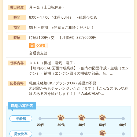
月～金（土日祝休み）
曜日頻度
8:00～17:00（休憩:60分） ※残業少なめ
時間
09月～長期 ※開始日ご相談ください！
期間
時給2100円+交 【月収例】33万6000円
時給
交通費
交通費支給
ＣＡＤ（機械・電気・電子）
仕事内容
【船内のCAD図面作成業務】・船内の図面作成・主機（エン
ジン）・補機（エンジン回りの機械や部品、台、…
職種未経験OK / ブランクOK / 英語力不要
応募資格
未経験からもチャレンジいただけます！【こんなスキルや経
験のある方を歓迎します！】 ＊AutoCADの…
職場の雰囲気
年齢層
20代
30代
40代
50代
60代
男女比率