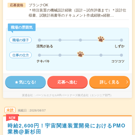
ブランクOK
応募資格
＊特注装置の機械設計経験（設計～試作評価まで）＊設計仕
様書、試験計画書等のドキュメント作成経験※経験…
職場の雰囲気
職場の様子
活気がある
しずか
仕事の仕方
テキパキ
コツコツ
気になる!
応募へ進む
詳しく見る
派遣会社
パーソルエクセルHRパートナーズ株式会社（エンジニア部門）
未読
掲載日
2026/08/07
NEW
時給2,600円！宇宙関連装置開発におけるPMO
業務@新杉田