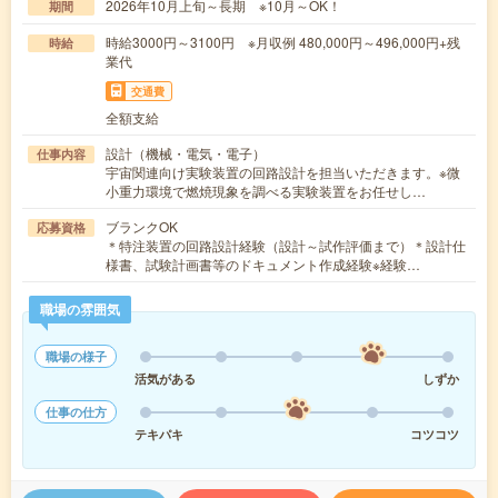
2026年10月上旬～長期 ※10月～OK！
期間
時給3000円～3100円 ※月収例 480,000円～496,000円+残
時給
業代
交通費
全額支給
設計（機械・電気・電子）
仕事内容
宇宙関連向け実験装置の回路設計を担当いただきます。※微
小重力環境で燃焼現象を調べる実験装置をお任せし…
ブランクOK
応募資格
＊特注装置の回路設計経験（設計～試作評価まで）＊設計仕
様書、試験計画書等のドキュメント作成経験※経験…
職場の雰囲気
職場の様子
活気がある
しずか
仕事の仕方
テキパキ
コツコツ