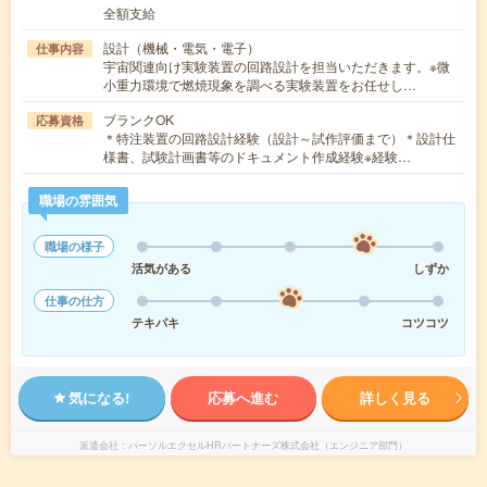
全額支給
設計（機械・電気・電子）
仕事内容
宇宙関連向け実験装置の回路設計を担当いただきます。※微
小重力環境で燃焼現象を調べる実験装置をお任せし…
ブランクOK
応募資格
＊特注装置の回路設計経験（設計～試作評価まで）＊設計仕
様書、試験計画書等のドキュメント作成経験※経験…
職場の雰囲気
職場の様子
活気がある
しずか
仕事の仕方
テキパキ
コツコツ
気になる!
応募へ進む
詳しく見る
派遣会社
パーソルエクセルHRパートナーズ株式会社（エンジニア部門）