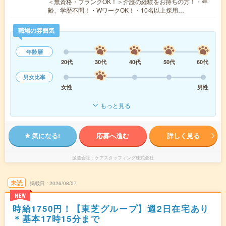
＜無資格・ブランクOK！＞介護の経験をお持ちの方！・年
齢、学歴不問！・WワークOK！・10名以上採用…
職場の雰囲気
年齢層
20代
30代
40代
50代
60代
男女比率
女性
男性
もっと見る
気になる!
応募へ進む
詳しく見る
派遣会社
ケアスタッフィング株式会社
未読
掲載日
2026/08/07
NEW
時給1750円！【東芝グループ】週2日在宅あり
＊基本17時15分まで