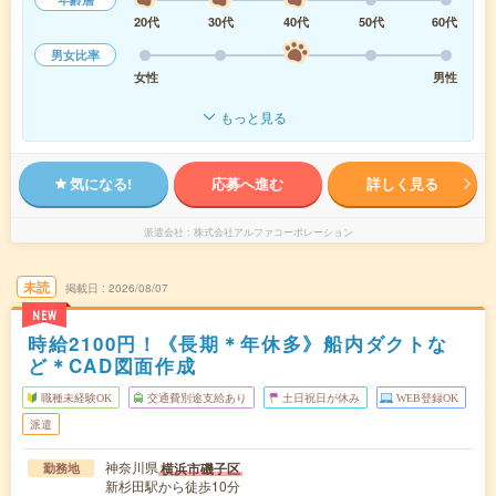
20代
30代
40代
50代
60代
男女比率
女性
男性
もっと見る
気になる!
応募へ進む
詳しく見る
派遣会社
株式会社アルファコーポレーション
未読
掲載日
2026/08/07
NEW
時給2100円！《長期＊年休多》船内ダクトな
ど＊CAD図面作成
職種未経験OK
交通費別途支給あり
土日祝日が休み
WEB登録OK
派遣
神奈川県
横浜市磯子区
勤務地
新杉田駅から徒歩10分