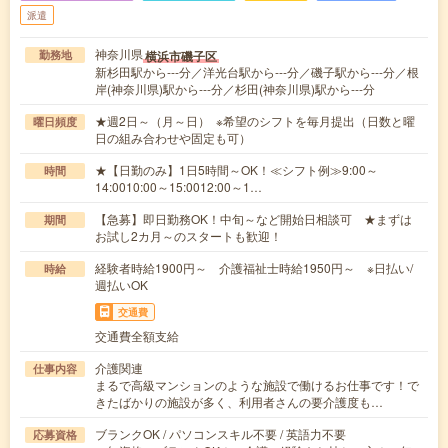
派遣
神奈川県
横浜市磯子区
勤務地
新杉田駅から---分／洋光台駅から---分／磯子駅から---分／根
岸(神奈川県)駅から---分／杉田(神奈川県)駅から---分
★週2日～（月～日） ※希望のシフトを毎月提出（日数と曜
曜日頻度
日の組み合わせや固定も可）
★【日勤のみ】1日5時間～OK！≪シフト例≫9:00～
時間
14:0010:00～15:0012:00～1…
【急募】即日勤務OK！中旬～など開始日相談可 ★まずは
期間
お試し2カ月～のスタートも歓迎！
経験者時給1900円～ 介護福祉士時給1950円～ ※日払い/
時給
週払いOK
交通費
交通費全額支給
介護関連
仕事内容
まるで高級マンションのような施設で働けるお仕事です！で
きたばかりの施設が多く、利用者さんの要介護度も…
ブランクOK / パソコンスキル不要 / 英語力不要
応募資格