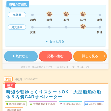
職場の雰囲気
年齢層
20代
30代
40代
50代
60代
男女比率
女性
男性
もっと見る
気になる!
応募へ進む
詳しく見る
派遣会社
株式会社スタッフサービス（神奈川・千葉・埼玉エリア）
未読
掲載日
2026/08/07
NEW
時短や朝ゆっくりスタートOK！大型船舶の船
体＆内装CADオペレーター
職種未経験OK
交通費別途支給あり
土日祝日が休み
WEB登録OK
無期雇用派遣