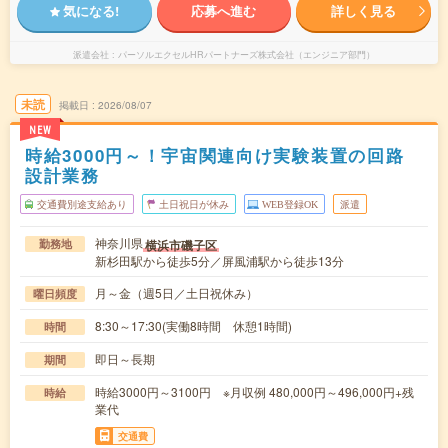
気になる!
応募へ進む
詳しく見る
派遣会社
パーソルエクセルHRパートナーズ株式会社（エンジニア部門）
未読
掲載日
2026/08/07
NEW
時給3000円～！宇宙関連向け実験装置の回路
設計業務
交通費別途支給あり
土日祝日が休み
WEB登録OK
派遣
神奈川県
横浜市磯子区
勤務地
新杉田駅から徒歩5分／屏風浦駅から徒歩13分
月～金（週5日／土日祝休み）
曜日頻度
8:30～17:30(実働8時間 休憩1時間)
時間
即日～長期
期間
時給3000円～3100円 ※月収例 480,000円～496,000円+残
時給
業代
交通費