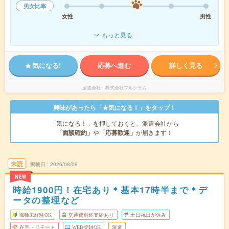
男女比率
女性
男性
もっと見る
気になる!
応募へ進む
詳しく見る
派遣会社
株式会社フルクラム
興味があったら「★気になる！」をタップ！
「気になる！」を押しておくと、派遣会社から
「面談確約」
や
「応募歓迎」
が届きます！
未読
掲載日
2026/08/09
NEW
時給1900円！在宅あり＊基本17時半まで＊デ
ータの整理など
職種未経験OK
交通費別途支給あり
土日祝日が休み
在宅・リモート
WEB登録OK
派遣