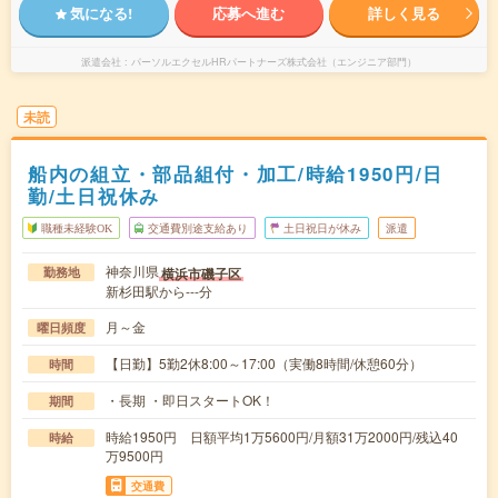
気になる!
応募へ進む
詳しく見る
派遣会社
パーソルエクセルHRパートナーズ株式会社（エンジニア部門）
未読
船内の組立・部品組付・加工/時給1950円/日
勤/土日祝休み
職種未経験OK
交通費別途支給あり
土日祝日が休み
派遣
神奈川県
横浜市磯子区
勤務地
新杉田駅から---分
月～金
曜日頻度
【日勤】5勤2休8:00～17:00（実働8時間/休憩60分）
時間
・長期 ・即日スタートOK！
期間
時給1950円 日額平均1万5600円/月額31万2000円/残込40
時給
万9500円
交通費