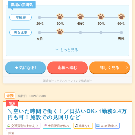
職場の雰囲気
年齢層
20代
30代
40代
50代
60代
男女比率
女性
男性
もっと見る
気になる!
応募へ進む
詳しく見る
派遣会社
ケアスタッフィング株式会社
未読
掲載日
2026/08/08
NEW
＼空いた時間で働く！／日払いOK×1勤務3.4万
円も可！施設での見回りなど
交通費別途支給あり
土日祝日が休み
残業なし
WEB登録OK
派遣