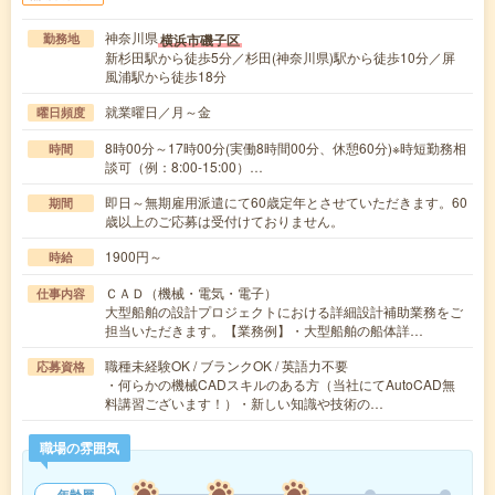
神奈川県
横浜市磯子区
勤務地
新杉田駅から徒歩5分／杉田(神奈川県)駅から徒歩10分／屏
風浦駅から徒歩18分
就業曜日／月～金
曜日頻度
8時00分～17時00分(実働8時間00分、休憩60分)※時短勤務相
時間
談可（例：8:00-15:00）…
即日～無期雇用派遣にて60歳定年とさせていただきます。60
期間
歳以上のご応募は受付けておりません。
1900円～
時給
ＣＡＤ（機械・電気・電子）
仕事内容
大型船舶の設計プロジェクトにおける詳細設計補助業務をご
担当いただきます。【業務例】・大型船舶の船体詳…
職種未経験OK / ブランクOK / 英語力不要
応募資格
・何らかの機械CADスキルのある方（当社にてAutoCAD無
料講習ございます！）・新しい知識や技術の…
職場の雰囲気
年齢層