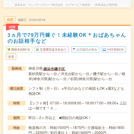
派遣会社
マンパワーグループ株式会社 ケアサービス事業部 （医療福祉介護関連）
未読
掲載日
2026/08/06
NEW
3ヵ月で79万円稼ぐ！未経験OK＊おばあちゃん
のお話相手など
職種未経験OK
交通費別途支給あり
土日祝日が休み
WEB登録OK
派遣
神奈川県
横浜市磯子区
勤務地
新杉田駅から---分／洋光台駅から---分／磯子駅から---分／根
岸(神奈川県)駅から---分／杉田(神奈川県)駅から---分
シフト制（月～日） ※平日のみなどの相談もOK ※週3なども
曜日頻度
相談OK
【シフト例】07:00～16:0009:00～18:0017:00～09:00※ 上記
時間
は一例です！そ…
即日～2ヶ月以上 ■開始日の相談OK！
期間
無資格の方：時給1500円～1875円 / 介護福祉士：時給1800
時給
円～2250円 / 初任者以上：時給1600円～2000円