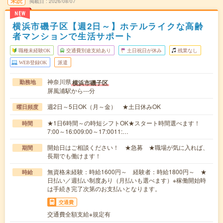
未読
掲載日
2026/08/07
NEW
横浜市磯子区【週2日～】ホテルライクな高齢
者マンションで生活サポート
職種未経験OK
交通費別途支給あり
土日祝日が休み
残業なし
WEB登録OK
派遣
神奈川県
横浜市磯子区
勤務地
屏風浦駅から---分
週2日～5日OK（月～金） ★土日休みOK
曜日頻度
★1日6時間～の時短シフトOK★スタート時間選べます！
時間
7:00～16:009:00～17:0011:…
開始日はご相談ください！ ★急募 ★職場が気に入れば、
期間
長期でも働けます！
無資格未経験：時給1600円～ 経験者：時給1800円～ ★
時給
日払い／週払い制度あり（月払いも選べます）※稼働開始時
は手続き完了次第のお支払いとなります。
交通費
交通費全額支給※規定有