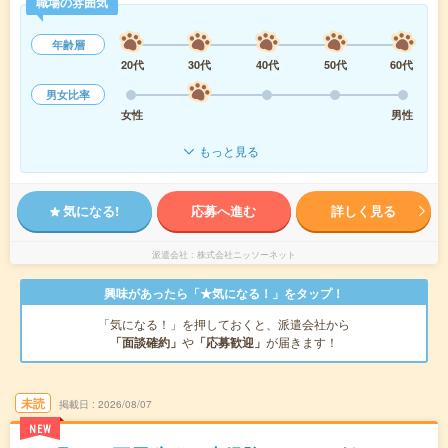
職場の雰囲気
年齢層
20代
30代
40代
50代
60代
男女比率
女性
男性
もっと見る
気になる!
応募へ進む
詳しく見る
派遣会社
株式会社ニッソーネット
興味があったら「★気になる！」をタップ！
「気になる！」を押しておくと、派遣会社から
「面談確約」
や
「応募歓迎」
が届きます！
未読
掲載日
2026/08/07
NEW