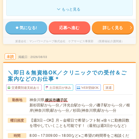
もっと見る
気になる!
応募へ進む
詳しく見る
派遣会社
マンパワーグループ株式会社 ケアサービス事業部 （医療福祉介護関連）
未読
掲載日
2026/08/03
＼即日＆無資格OK／クリニックでの受付＆ご
案内などのお仕事＊
交通費別途支給あり
土日祝日が休み
WEB登録OK
派遣
神奈川県
横浜市磯子区
勤務地
新杉田駅から---分／洋光台駅から---分／磯子駅から---分／根
岸(神奈川県)駅から---分／杉田(神奈川県)駅から---分
【週3日～OK】月～金曜日で希望シフト制 ※徐々に勤務回数
曜日頻度
を増やしていくことも可能です！（最初は週3日からなど）
8:00～17:009:00～18:00など※ご希望の時間帯をご相談くだ
時間