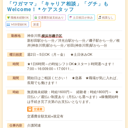
「ワガママ」「キャリア相談」「グチ」も
Welcome！＊ケアスタッフ
職種未経験OK
交通費別途支給あり
土日祝日が休み
残業なし
WEB登録OK
派遣
神奈川県
横浜市磯子区
勤務地
新杉田駅から---分／洋光台駅から---分／磯子駅から---分／根
岸(神奈川県)駅から---分／杉田(神奈川県)駅から---分
週2日～5日OK（月～金） ★土日休みOK
曜日頻度
★1日6時間～の時短シフトOK★スタート時間選べます！
時間
7:00～16:009:00～17:0011:…
開始日はご相談ください！ ★急募 ★職場が気に入れば、
期間
長期でも働けます！
無資格未経験：時給1600円～ 経験者：時給1800円～ ★
時給
日払い／週払い制度あり（月払いも選べます）※稼働開始時
は手続き完了次第のお支払いとなります。
交通費
交通費全額支給※規定有
介護関連
仕事内容