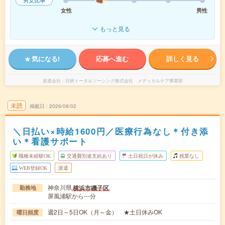
男女比率
女性
男性
もっと見る
気になる!
応募へ進む
詳しく見る
派遣会社
日研トータルソーシング株式会社 メディカルケア事業部
未読
掲載日
2026/08/02
＼日払い×時給1600円／医療行為なし＊付き添
い＊看護サポート
職種未経験OK
交通費別途支給あり
土日祝日が休み
残業なし
WEB登録OK
派遣
神奈川県
横浜市磯子区
勤務地
屏風浦駅から---分
週2日～5日OK（月～金） ★土日休みOK
曜日頻度