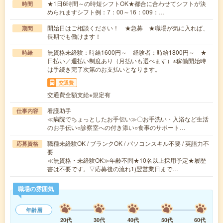
★1日6時間～の時短シフトOK★都合に合わせてシフトが決
時間
められますシフト例：7：00～16：009：…
開始日はご相談ください！ ★急募 ★職場が気に入れば、
期間
長期でも働けます！
無資格未経験：時給1600円～ 経験者：時給1800円～ ★
時給
日払い／週払い制度あり（月払いも選べます）※稼働開始時
は手続き完了次第のお支払いとなります。
交通費
交通費全額支給※規定有
看護助手
仕事内容
≪病院でちょっとしたお手伝い≫〇お手洗い・入浴など生活
のお手伝い○診察室への付き添い○食事のサポート…
職種未経験OK / ブランクOK / パソコンスキル不要 / 英語力不
応募資格
要
≪無資格・未経験OK≫年齢不問★10名以上採用予定★履歴
書は不要です。▽応募後の流れ1)翌営業日まで…
職場の雰囲気
年齢層
20代
30代
40代
50代
60代