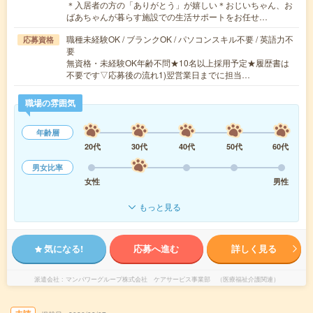
＊入居者の方の「ありがとう」が嬉しい＊おじいちゃん、お
ばあちゃんが暮らす施設での生活サポートをお任せ…
職種未経験OK / ブランクOK / パソコンスキル不要 / 英語力不
応募資格
要
無資格・未経験OK年齢不問★10名以上採用予定★履歴書は
不要です▽応募後の流れ1)翌営業日までに担当…
職場の雰囲気
年齢層
20代
30代
40代
50代
60代
男女比率
女性
男性
もっと見る
気になる!
応募へ進む
詳しく見る
派遣会社
マンパワーグループ株式会社 ケアサービス事業部 （医療福祉介護関連）