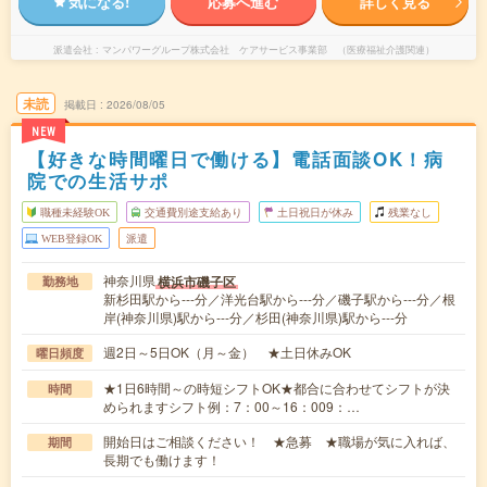
気になる!
応募へ進む
詳しく見る
派遣会社
マンパワーグループ株式会社 ケアサービス事業部 （医療福祉介護関連）
未読
掲載日
2026/08/05
NEW
【好きな時間曜日で働ける】電話面談OK！病
院での生活サポ
職種未経験OK
交通費別途支給あり
土日祝日が休み
残業なし
WEB登録OK
派遣
神奈川県
横浜市磯子区
勤務地
新杉田駅から---分／洋光台駅から---分／磯子駅から---分／根
岸(神奈川県)駅から---分／杉田(神奈川県)駅から---分
週2日～5日OK（月～金） ★土日休みOK
曜日頻度
★1日6時間～の時短シフトOK★都合に合わせてシフトが決
時間
められますシフト例：7：00～16：009：…
開始日はご相談ください！ ★急募 ★職場が気に入れば、
期間
長期でも働けます！