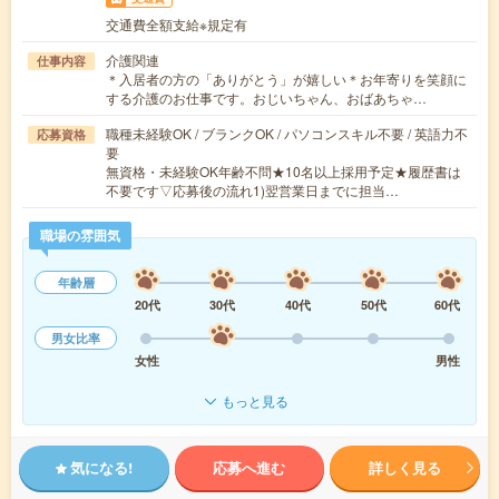
交通費全額支給※規定有
介護関連
仕事内容
＊入居者の方の「ありがとう」が嬉しい＊お年寄りを笑顔に
する介護のお仕事です。おじいちゃん、おばあちゃ…
職種未経験OK / ブランクOK / パソコンスキル不要 / 英語力不
応募資格
要
無資格・未経験OK年齢不問★10名以上採用予定★履歴書は
不要です▽応募後の流れ1)翌営業日までに担当…
職場の雰囲気
年齢層
20代
30代
40代
50代
60代
男女比率
女性
男性
もっと見る
気になる!
応募へ進む
詳しく見る