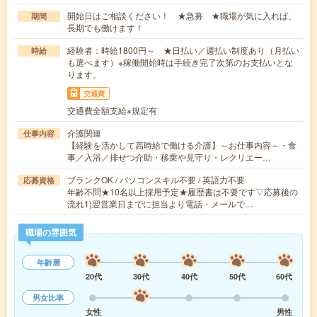
開始日はご相談ください！ ★急募 ★職場が気に入れば、
期間
長期でも働けます！
経験者：時給1800円～ ★日払い／週払い制度あり（月払い
時給
も選べます）※稼働開始時は手続き完了次第のお支払いとな
ります。
交通費
交通費全額支給※規定有
介護関連
仕事内容
【経験を活かして高時給で働ける介護】～お仕事内容～・食
事／入浴／排せつ介助・移乗や見守り・レクリエー…
ブランクOK / パソコンスキル不要 / 英語力不要
応募資格
年齢不問★10名以上採用予定★履歴書は不要です▽応募後の
流れ1)翌営業日までに担当より電話・メールで…
職場の雰囲気
年齢層
20代
30代
40代
50代
60代
男女比率
女性
男性