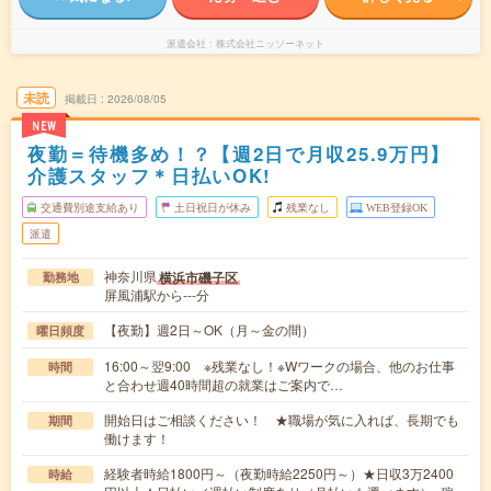
派遣会社
株式会社ニッソーネット
未読
掲載日
2026/08/05
NEW
夜勤＝待機多め！？【週2日で月収25.9万円】
介護スタッフ＊日払いOK!
交通費別途支給あり
土日祝日が休み
残業なし
WEB登録OK
派遣
神奈川県
横浜市磯子区
勤務地
屏風浦駅から---分
【夜勤】週2日～OK（月～金の間）
曜日頻度
16:00～翌9:00 ※残業なし！※Wワークの場合、他のお仕事
時間
と合わせ週40時間超の就業はご案内で…
開始日はご相談ください！ ★職場が気に入れば、長期でも
期間
働けます！
経験者時給1800円～（夜勤時給2250円～）★日収3万2400
時給