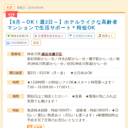
未読
掲載日
2026/08/06
NEW
【8月～OK！週2日～】ホテルライクな高齢者
マンションで生活サポート＊時短OK
職種未経験OK
交通費別途支給あり
土日祝日が休み
残業なし
WEB登録OK
派遣
神奈川県
横浜市磯子区
勤務地
新杉田駅から---分／洋光台駅から---分／磯子駅から---分／根
岸(神奈川県)駅から---分／杉田(神奈川県)駅から---分
週2日～5日OK（月～金） ★土日休みOK
曜日頻度
★1日6時間～の時短シフトOK★スタート時間選べます！
時間
7:00～16:009:00～17:0011:…
開始日はご相談ください！ ★急募 ★職場が気に入れば、
期間
長期でも働けます！
無資格未経験：時給1600円～ 経験者：時給1800円～★日
時給
払い／週払い制度あり（月払いも選べます）※稼働開始時は
手続き完了次第のお支払いとなります。
交通費