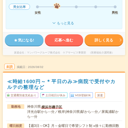
男女比率
女性
男性
もっと見る
気になる!
応募へ進む
詳しく見る
派遣会社
マンパワーグループ株式会社 ケアサービス事業部 （医療福祉介護関連）
未読
掲載日
2026/08/02
≪時給1600円～＊平日のみ≫病院で受付やカ
ルテの整理など
交通費別途支給あり
土日祝日が休み
WEB登録OK
派遣
神奈川県
横浜市磯子区
勤務地
洋光台駅から---分／根岸(神奈川県)駅から---分／屏風浦駅か
ら---分
【週3日～OK】月～金曜日で希望シフト制 ※徐々に勤務回数
曜日頻度