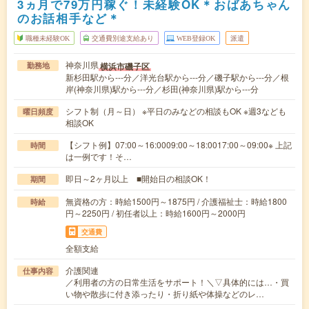
3ヵ月で79万円稼ぐ！未経験OK＊おばあちゃん
のお話相手など＊
職種未経験OK
交通費別途支給あり
WEB登録OK
派遣
神奈川県
横浜市磯子区
勤務地
新杉田駅から---分／洋光台駅から---分／磯子駅から---分／根
岸(神奈川県)駅から---分／杉田(神奈川県)駅から---分
シフト制（月～日） ※平日のみなどの相談もOK ※週3なども
曜日頻度
相談OK
【シフト例】07:00～16:0009:00～18:0017:00～09:00※ 上記
時間
は一例です！そ…
即日～2ヶ月以上 ■開始日の相談OK！
期間
無資格の方：時給1500円～1875円 / 介護福祉士：時給1800
時給
円～2250円 / 初任者以上：時給1600円～2000円
交通費
全額支給
介護関連
仕事内容
／利用者の方の日常生活をサポート！＼▽具体的には…・買
い物や散歩に付き添ったり・折り紙や体操などのレ…