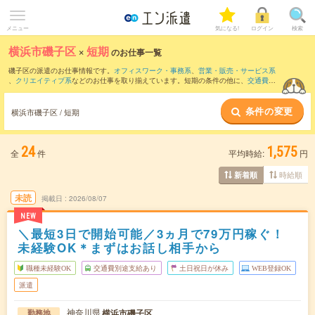
メニュー
気になる!
ログイン
検索
横浜市磯子区
×
短期
のお仕事一覧
磯子区の派遣のお仕事情報です。
オフィスワーク・事務系
、
営業・販売・サービス系
、
クリエイティブ系
などのお仕事を取り揃えています。短期の条件の他に、
交通費別
途支給あり
、
職種未経験OK
、
友だちと一緒の応募OK
などでもお探し頂けます。
条件の変更
横浜市磯子区 / 短期
24
1,575
全
件
平均時給:
円
時給順
新着順
未読
掲載日
2026/08/07
NEW
＼最短3日で開始可能／3ヵ月で79万円稼ぐ！
未経験OK＊まずはお話し相手から
職種未経験OK
交通費別途支給あり
土日祝日が休み
WEB登録OK
派遣
神奈川県
横浜市磯子区
勤務地