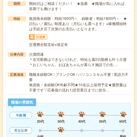
開始日はご相談ください！ ★急募 ★職場が気に入れば、
期間
長期でも働けます！
無資格未経験：時給1600円～ 経験者：時給1800円～ ★
時給
日払い／週払い制度あり（月払いも選べます）※稼働開始時
は手続き完了次第のお支払いとなります。
交通費
交通費全額支給※規定有
介護関連
仕事内容
＊在宅勤務はできないけれど、時短も週2日勤務も叶う介護
＊おじいちゃん、おばあちゃんが暮らす施設での生…
職種未経験OK / ブランクOK / パソコンスキル不要 / 英語力不
応募資格
要
無資格・未経験OK年齢不問★10名以上採用予定★履歴書は
不要です▽応募後の流れ1)翌営業日までに担当…
職場の雰囲気
年齢層
20代
30代
40代
50代
60代
男女比率
女性
男性