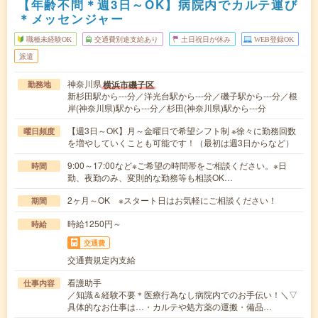
【年齢不問＊週3日～OK】病院内でカルテ運び
＊メッセンジャー
職種未経験OK
交通費別途支給あり
土日祝日が休み
WEB登録OK
派遣
神奈川県
横浜市磯子区
勤務地
新杉田駅から---分／洋光台駅から---分／磯子駅から---分／根
岸(神奈川県)駅から---分／杉田(神奈川県)駅から---分
【週3日～OK】月～金曜日で希望シフト制 ※徐々に勤務回数
曜日頻度
を増やしていくことも可能です！（最初は週3日からなど）
9:00～17:00など※ご希望の時間帯をご相談ください。※日
時間
勤、夜勤のみ、変則的な勤務等も相談OK…
2ヶ月～OK ※スタート日はお気軽にご相談ください！
期間
時給1250円～
時給
交通費
交通費規定内支給
看護助手
仕事内容
／知識＆経験不要＊医療行為なし病院内でのお手伝い！＼▽
具体的なお仕事は…・カルテや処方薬の運搬・備品…