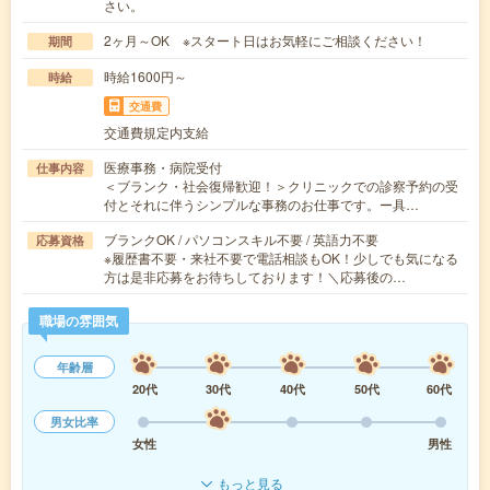
さい。
2ヶ月～OK ※スタート日はお気軽にご相談ください！
期間
時給1600円～
時給
交通費
交通費規定内支給
医療事務・病院受付
仕事内容
＜ブランク・社会復帰歓迎！＞クリニックでの診察予約の受
付とそれに伴うシンプルな事務のお仕事です。ー具…
ブランクOK / パソコンスキル不要 / 英語力不要
応募資格
※履歴書不要・来社不要で電話相談もOK！少しでも気になる
方は是非応募をお待ちしております！＼応募後の…
職場の雰囲気
年齢層
20代
30代
40代
50代
60代
男女比率
女性
男性
もっと見る