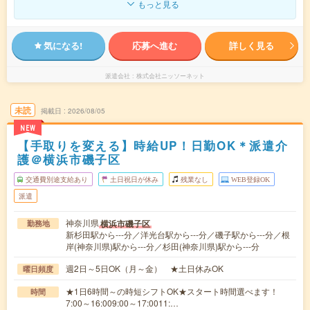
もっと見る
気になる!
応募へ進む
詳しく見る
派遣会社
株式会社ニッソーネット
未読
掲載日
2026/08/05
NEW
【手取りを変える】時給UP！日勤OK＊派遣介
護＠横浜市磯子区
交通費別途支給あり
土日祝日が休み
残業なし
WEB登録OK
派遣
神奈川県
横浜市磯子区
勤務地
新杉田駅から---分／洋光台駅から---分／磯子駅から---分／根
岸(神奈川県)駅から---分／杉田(神奈川県)駅から---分
週2日～5日OK（月～金） ★土日休みOK
曜日頻度
★1日6時間～の時短シフトOK★スタート時間選べます！
時間
7:00～16:009:00～17:0011:…