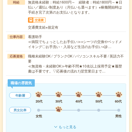
無資格未経験：時給1600円～ 経験者：時給1800円～★日
時給
払い／週払い制度あり（月払いも選べます）※稼働開始時は
手続き完了次第のお支払いとなります。
交通費
交通費支給※規定有
看護助手
仕事内容
≪病院でちょっとしたお手伝い≫○シーツの交換やベッドメ
イキング〇お手洗い・入浴など生活のお手伝い○診…
職種未経験OK / ブランクOK / パソコンスキル不要 / 英語力不
応募資格
要
≪無資格・未経験OK≫年齢不問★10名以上採用予定★履歴
書は不要です。▽応募後の流れ1)翌営業日まで…
職場の雰囲気
年齢層
20代
30代
40代
50代
60代
男女比率
女性
男性
もっと見る