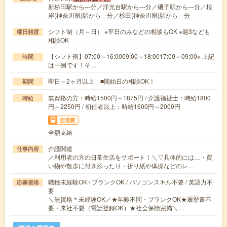
新杉田駅から---分／洋光台駅から---分／磯子駅から---分／根
岸(神奈川県)駅から---分／杉田(神奈川県)駅から---分
シフト制（月～日） ※平日のみなどの相談もOK ※週3なども
曜日頻度
相談OK
【シフト例】07:00～16:0009:00～18:0017:00～09:00※ 上記
時間
は一例です！そ…
即日～2ヶ月以上 ■開始日の相談OK！
期間
無資格の方：時給1500円～1875円 / 介護福祉士：時給1800
時給
円～2250円 / 初任者以上：時給1600円～2000円
交通費
全額支給
介護関連
仕事内容
／利用者の方の日常生活をサポート！＼▽具体的には…・買
い物や散歩に付き添ったり・折り紙や体操などのレ…
職種未経験OK / ブランクOK / パソコンスキル不要 / 英語力不
応募資格
要
＼無資格＊未経験OK／★年齢不問・ブランクOK★履歴書不
要・来社不要（電話登録OK）★社会保険完備＼…