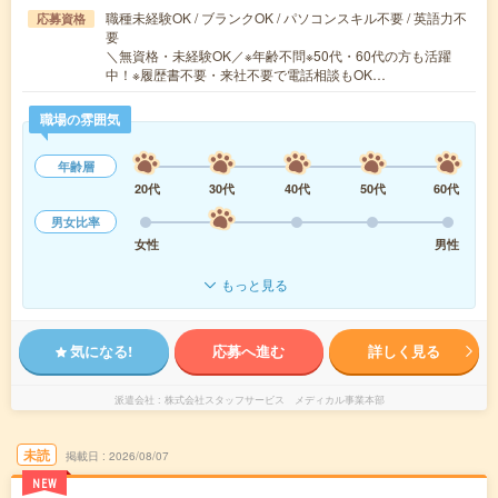
職種未経験OK / ブランクOK / パソコンスキル不要 / 英語力不
応募資格
要
＼無資格・未経験OK／※年齢不問※50代・60代の方も活躍
中！※履歴書不要・来社不要で電話相談もOK…
職場の雰囲気
年齢層
20代
30代
40代
50代
60代
男女比率
女性
男性
もっと見る
気になる!
応募へ進む
詳しく見る
派遣会社
株式会社スタッフサービス メディカル事業本部
未読
掲載日
2026/08/07
NEW