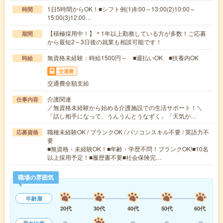
1日5時間からOK！■シフト例(1)8:00～13:00(2)10:00～
時間
15:00(3)12:00…
【積極採用中！】＊1年以上勤務している方が多数！ご応募
期間
から最短2～3日後の就業も相談可能です！
無資格未経験：時給1500円～ ■週払いOK ■扶養内OK
時給
交通費
交通費全額支給
介護関連
仕事内容
／無資格未経験から始める介護施設での生活サポート！＼
「話し相手になって、うんうんとうなずく」「天気が…
職種未経験OK / ブランクOK / パソコンスキル不要 / 英語力不
応募資格
要
■無資格・未経験OK！■年齢・学歴不問！ブランクOK!■10名
以上採用予定！■履歴書不要■社会保険完…
職場の雰囲気
年齢層
20代
30代
40代
50代
60代