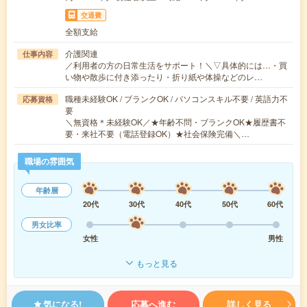
交通費
全額支給
介護関連
仕事内容
／利用者の方の日常生活をサポート！＼▽具体的には…・買
い物や散歩に付き添ったり・折り紙や体操などのレ…
職種未経験OK / ブランクOK / パソコンスキル不要 / 英語力不
応募資格
要
＼無資格＊未経験OK／★年齢不問・ブランクOK★履歴書不
要・来社不要（電話登録OK）★社会保険完備＼…
職場の雰囲気
年齢層
20代
30代
40代
50代
60代
男女比率
女性
男性
もっと見る
気になる!
応募へ進む
詳しく見る