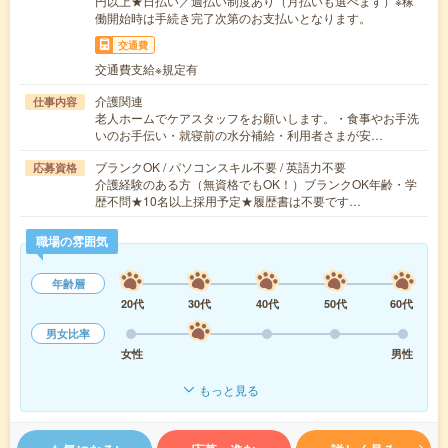
円以上★日払い／週払い制度あり（月払いも選べます）※稼
働開始時は手続き完了次第のお支払いとなります。
交通費
交通費支給※規定有
介護関連
仕事内容
老人ホームでケアスタッフをお願いします。・食事やお手洗
いのお手伝い・就寝前の水分補給・利用者さまが安…
ブランクOK / パソコンスキル不要 / 英語力不要
応募資格
介護経験のある方（無資格でもOK！）ブランクOK年齢・学
歴不問★10名以上採用予定★履歴書は不要です…
職場の雰囲気
年齢層
20代
30代
40代
50代
60代
男女比率
女性
男性
もっと見る