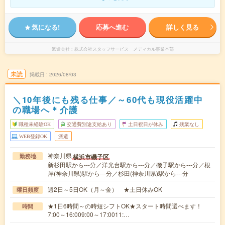
気になる!
応募へ進む
詳しく見る
派遣会社
株式会社スタッフサービス メディカル事業本部
未読
掲載日
2026/08/03
＼10年後にも残る仕事／～60代も現役活躍中
の職場へ＊介護
職種未経験OK
交通費別途支給あり
土日祝日が休み
残業なし
WEB登録OK
派遣
神奈川県
横浜市磯子区
勤務地
新杉田駅から---分／洋光台駅から---分／磯子駅から---分／根
岸(神奈川県)駅から---分／杉田(神奈川県)駅から---分
週2日～5日OK（月～金） ★土日休みOK
曜日頻度
★1日6時間～の時短シフトOK★スタート時間選べます！
時間
7:00～16:009:00～17:0011:…