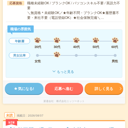
職種未経験OK / ブランクOK / パソコンスキル不要 / 英語力不
応募資格
要
＼無資格＊未経験OK／★年齢不問・ブランクOK★履歴書不
要・来社不要（電話登録OK）★社会保険完備＼…
職場の雰囲気
年齢層
20代
30代
40代
50代
60代
男女比率
女性
男性
もっと見る
気になる!
応募へ進む
詳しく見る
派遣会社
株式会社ニッソーネット
未読
掲載日
2026/08/07
NEW