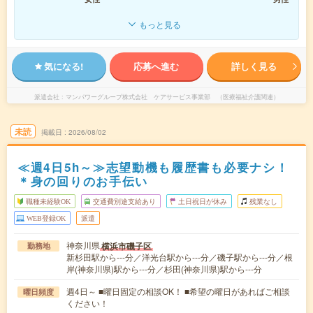
もっと見る
気になる!
応募へ進む
詳しく見る
派遣会社
マンパワーグループ株式会社 ケアサービス事業部 （医療福祉介護関連）
未読
掲載日
2026/08/02
≪週4日5h～≫志望動機も履歴書も必要ナシ！
＊身の回りのお手伝い
職種未経験OK
交通費別途支給あり
土日祝日が休み
残業なし
WEB登録OK
派遣
神奈川県
横浜市磯子区
勤務地
新杉田駅から---分／洋光台駅から---分／磯子駅から---分／根
岸(神奈川県)駅から---分／杉田(神奈川県)駅から---分
週4日～ ■曜日固定の相談OK！ ■希望の曜日があればご相談
曜日頻度
ください！