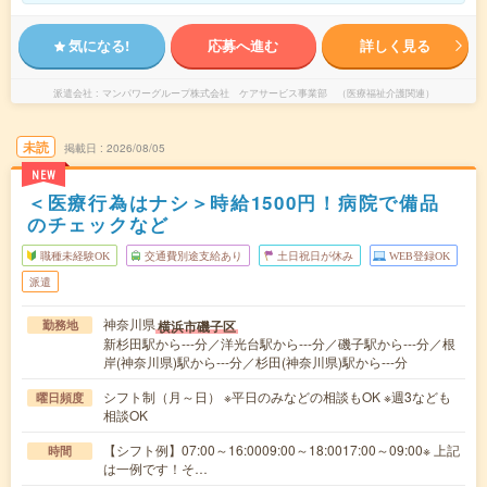
気になる!
応募へ進む
詳しく見る
派遣会社
マンパワーグループ株式会社 ケアサービス事業部 （医療福祉介護関連）
未読
掲載日
2026/08/05
NEW
＜医療行為はナシ＞時給1500円！病院で備品
のチェックなど
職種未経験OK
交通費別途支給あり
土日祝日が休み
WEB登録OK
派遣
神奈川県
横浜市磯子区
勤務地
新杉田駅から---分／洋光台駅から---分／磯子駅から---分／根
岸(神奈川県)駅から---分／杉田(神奈川県)駅から---分
シフト制（月～日） ※平日のみなどの相談もOK ※週3なども
曜日頻度
相談OK
【シフト例】07:00～16:0009:00～18:0017:00～09:00※ 上記
時間
は一例です！そ…