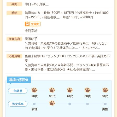
即日～2ヶ月以上
期間
無資格の方：時給1500円～1875円 / 介護福祉士：時給1800
時給
円～2250円 / 初任者以上：時給1600円～2000円
交通費
全額支給
看護助手
仕事内容
＼無資格・未経験OKの看護助手／医療行為は一切行わない
ので未経験でも安心！▽具体的には…・リネンやシ…
職種未経験OK / ブランクOK / パソコンスキル不要 / 英語力不
応募資格
要
＼無資格＊未経験OK／★年齢不問・ブランクOK★履歴書不
要・来社不要（電話登録OK）★社会保険完備＼…
職場の雰囲気
年齢層
20代
30代
40代
50代
60代
男女比率
女性
男性