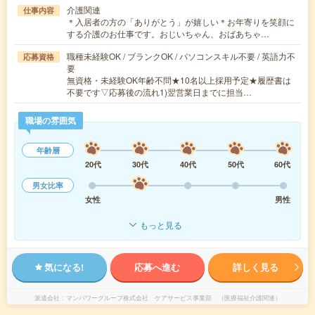
介護関連
仕事内容
＊入居者の方の「ありがとう」が嬉しい＊お年寄りを笑顔に
する介護のお仕事です。おじいちゃん、おばあちゃ…
職種未経験OK / ブランクOK / パソコンスキル不要 / 英語力不
応募資格
要
無資格・未経験OK年齢不問★10名以上採用予定★履歴書は
不要です▽応募後の流れ1)翌営業日までに担当…
職場の雰囲気
年齢層
20代
30代
40代
50代
60代
男女比率
女性
男性
もっと見る
気になる!
応募へ進む
詳しく見る
派遣会社
マンパワーグループ株式会社 ケアサービス事業部 （医療福祉介護関連）