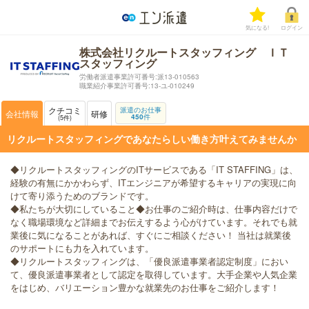
気になる!
ログイン
株式会社リクルートスタッフィング ＩＴ
スタッフィング
労働者派遣事業許可番号:派13-010563
職業紹介事業許可番号:13-ユ-010249
クチコミ
派遣のお仕事
会社情報
研修
450
件
5
件
リクルートスタッフィングであなたらしい働き方叶えてみませんか
◆リクルートスタッフィングのITサービスである「IT STAFFING」は、
経験の有無にかかわらず、ITエンジニアが希望するキャリアの実現に向
けて寄り添うためのブランドです。
◆私たちが大切にしていること◆お仕事のご紹介時は、仕事内容だけで
なく職場環境など詳細までお伝えするよう心がけています。それでも就
業後に気になることがあれば、すぐにご相談ください！ 当社は就業後
のサポートにも力を入れています。
◆リクルートスタッフィングは、「優良派遣事業者認定制度」におい
て、優良派遣事業者として認定を取得しています。大手企業や人気企業
をはじめ、バリエーション豊かな就業先のお仕事をご紹介します！