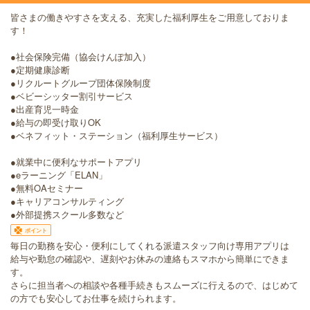
皆さまの働きやすさを支える、充実した福利厚生をご用意しておりま
す！
●社会保険完備（協会けんぽ加入）
●定期健康診断
●リクルートグループ団体保険制度
●ベビーシッター割引サービス
●出産育児一時金
●給与の即受け取りOK
●ベネフィット・ステーション（福利厚生サービス）
●就業中に便利なサポートアプリ
●eラーニング「ELAN」
●無料OAセミナー
●キャリアコンサルティング
●外部提携スクール多数など
ポイント
毎日の勤務を安心・便利にしてくれる派遣スタッフ向け専用アプリは
給与や勤怠の確認や、遅刻やお休みの連絡もスマホから簡単にできま
す。
さらに担当者への相談や各種手続きもスムーズに行えるので、はじめて
の方でも安心してお仕事を続けられます。