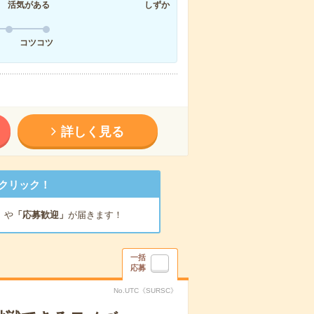
活気がある
しずか
コツコツ
詳しく見る
クリック！
」
や
「応募歓迎」
が届きます！
一括
応募
No.UTC《SURSC》