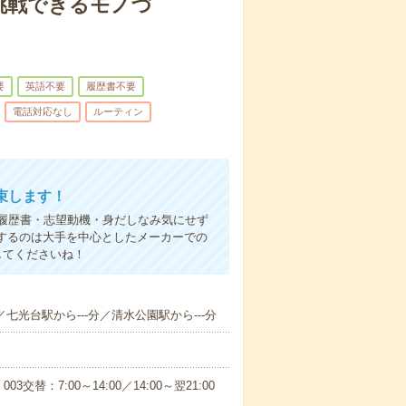
挑戦できるモノづ
要
英語不要
履歴書不要
電話対応なし
ルーティン
束します！
履歴書・志望動機・身だしなみ気にせず
するのは大手を中心としたメーカーでの
してくださいね！
／七光台駅から---分／清水公園駅から---分
003交替：7:00～14:00／14:00～翌21:00