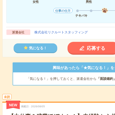
女性
男性
仕事の仕方
テキパキ
株式会社リクルートスタッフィング
派遣会社
応募する
気になる！
興味があったら「★気になる！」を
「気になる！」を押しておくと、派遣会社から
「面談確約
未読
NEW
掲載日
2026/08/05