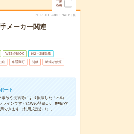
一括
応募
No.RSTFO260803769D/千葉
大手メーカー関連
WEB登録OK
週2～3日勤務
支給
車通勤可
制服
職場が禁煙
ポート
】▼事故や災害等により損壊した「不動
ラインですぐにWeb登録OK #初めて
利用できます（利用規定あり）。