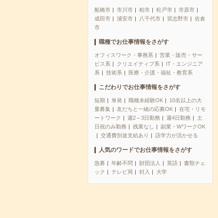
船橋市
市川市
柏市
松戸市
市原市
成田市
浦安市
八千代市
習志野市
佐倉
市
職種でお仕事情報をさがす
オフィスワーク・事務系
営業・販売・サー
ビス系
クリエイティブ系
IT・エンジニア
系
技術系
医療・介護・福祉・教育系
こだわりでお仕事情報をさがす
短期
単発
職種未経験OK
10名以上の大
量募集
友だちと一緒の応募OK
在宅・リモ
ートワーク
週2～3日勤務
週4日勤務
土
日祝のみ勤務
残業なし
副業・WワークOK
交通費別途支給あり
語学力が活かせる
人気のワードでお仕事情報をさがす
急募
年齢不問
財団法人
英語
書類チェ
ック
テレビ局
封入
大学