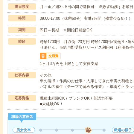
曜日頻度
月～金／週3～5日の間で選択可 ※必ず勤務する曜日
時間
09:00-17:00（休憩60分）実働7時間（残業少なめ！）
期間
即日～長期 ※開始日相談OK
時給
時給1700円 月収例 23万円 時給1700円×実働7h
りません。※給与即受取りサービス利用可（利用条件
交通費
1ヶ月3万円を上限として実費支給
仕事内容
その他
車の清掃＋作業のお仕事・入庫してきた車両の荷物と
パネルの養生（テープで留める作業）・車両やトラッ
応募資格
職種未経験OK / ブランクOK / 英語力不要
■未経験OK！
職場の雰囲気
男女比率
職場の様子