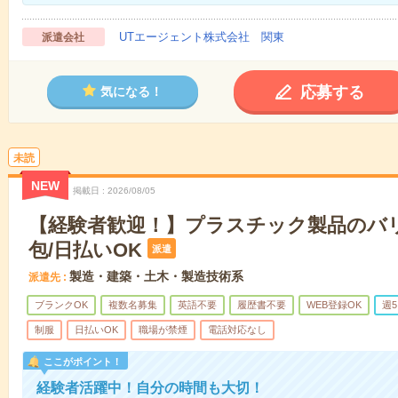
UTエージェント株式会社 関東
派遣会社
応募する
気になる！
未読
NEW
掲載日
2026/08/05
【経験者歓迎！】プラスチック製品のバ
包/日払いOK
派遣
製造・建築・土木・製造技術系
派遣先
ブランクOK
複数名募集
英語不要
履歴書不要
WEB登録OK
週
制服
日払いOK
職場が禁煙
電話対応なし
ここがポイント！
経験者活躍中！自分の時間も大切！