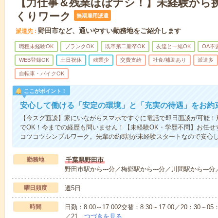
【力仕事＆残業ほぼナシ！】未経験から
くりワーク
無期雇用派遣
野田市など、通いやすい勤務地をご紹介します
派遣先
職種未経験OK
ブランクOK
既卒第二新卒OK
友達と一緒OK
OA不
WEB登録OK
土日祝休
残業少
交費支給
社食/補助あり
派遣多
自転車・バイクOK
ここがポイント！
安心して働ける「安定の環境」と「充実の待遇」をお約
【今スグ面談】家にいながらスマホですぐに電話で即日面談が可能！
でOK！今までの経歴も問いません！【未経験OK・学歴不問】お任せ
コツコツシンプルワーク。先輩の約8割が未経験スタートなので安心
勤務地
千葉県野田市
野田市駅から---分／梅郷駅から---分／川間駅から---分
曜日頻度
週5日
時間
日勤：8:00～17:002交替：8:30～17:00／20：30～05：
／21…
つづきを見る