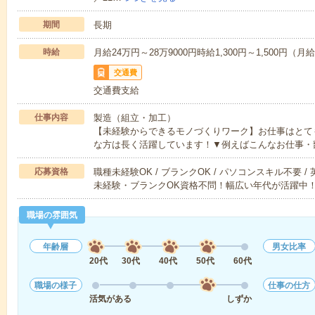
期間
長期
時給
月給24万円～28万9000円時給1,300円～1,500円（
交通費
交通費支給
仕事内容
製造（組立・加工）
【未経験からできるモノづくりワーク】お仕事はとて
な方は長く活躍しています！▼例えばこんなお仕事・
応募資格
職種未経験OK / ブランクOK / パソコンスキル不要 /
未経験・ブランクOK資格不問！幅広い年代が活躍中
職場の雰囲気
年齢層
男女比率
20代
30代
40代
50代
60代
職場の様子
仕事の仕方
活気がある
しずか