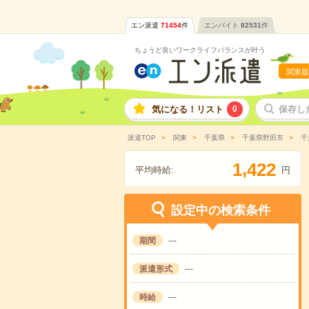
エン派遣
71454
件
エンバイト
82531
件
ちょうど良いワークライフバランスが叶う
関東版
気になる！リスト
0
保存し
派遣TOP
関東
千葉県
千葉県野田市
千
,
1
4
2
2
平均時給:
円
設定中の検索条件
期間
---
派遣形式
---
時給
---