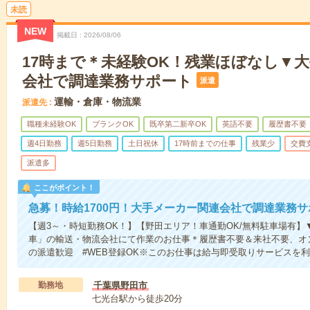
未読
NEW
掲載日
2026/08/06
17時まで＊未経験OK！残業ほぼなし▼
会社で調達業務サポート
派遣
運輸・倉庫・物流業
派遣先
職種未経験OK
ブランクOK
既卒第二新卒OK
英語不要
履歴書不要
週4日勤務
週5日勤務
土日祝休
17時前までの仕事
残業少
交費
派遣多
ここがポイント！
急募！時給1700円！大手メーカー関連会社で調達業務サ
【週3～・時短勤務OK！】【野田エリア！車通勤OK/無料駐車場有
車」の輸送・物流会社にて作業のお仕事＊履歴書不要＆来社不要、オン
の派遣歓迎 #WEB登録OK※このお仕事は給与即受取りサービスを
勤務地
千葉県野田市
七光台駅から徒歩20分