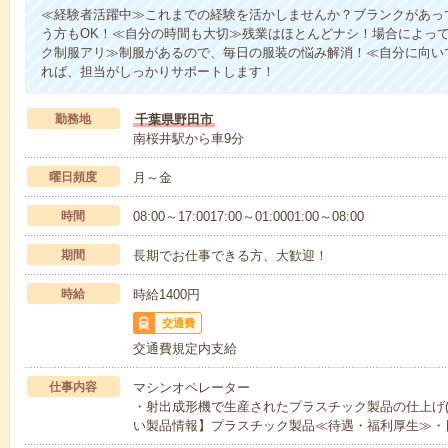
≪経験者活躍中≫これまでの経験を活かしませんか？ブランクがあっ
う方もOK！≪自分の時間も大切≫残業はほとんどナシ！場合によっ
ク制服アリ≫制服があるので、毎日の服装の悩み解消！≪自分に向い
れば、担当がしっかりサポートします！
勤務地
千葉県野田市
南桜井駅から車9分
曜日頻度
月～金
時間
08:00～17:0017:00～01:0001:00～08:00
期間
長期でお仕事できる方、大歓迎！
時給
時給1400円
交通費
交通費規定内支給
仕事内容
マシンオペレーター
・射出成形機で生産されたプラスチック製品の仕上げ(
い製品情報】プラスチック製品≪待遇・福利厚生≫・