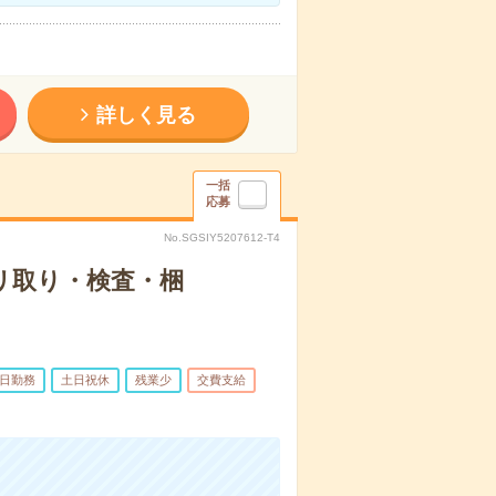
詳しく見る
一括
応募
No.SGSIY5207612-T4
リ取り・検査・梱
5日勤務
土日祝休
残業少
交費支給