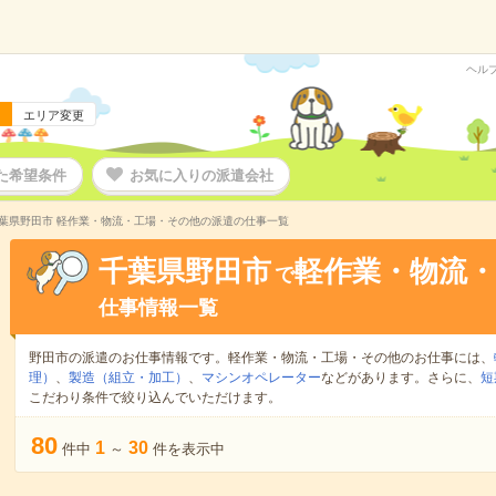
ヘル
エリア変更
た希望条件
お気に入りの派遣会社
葉県野田市 軽作業・物流・工場・その他の派遣の仕事一覧
千葉県野田市
軽作業・物流
で
仕事情報一覧
野田市の派遣のお仕事情報です。軽作業・物流・工場・その他のお仕事には、
理）
、
製造（組立・加工）
、
マシンオペレーター
などがあります。さらに、
短
こだわり条件で絞り込んでいただけます。
80
1
30
件中
～
件を表示中