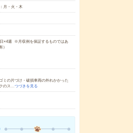
：月・火・木
×週5日×4週 ※月収例を保証するものではあ
有）
ゴミの片づけ・破損車両の外れかかった
クのス…
つづきを見る