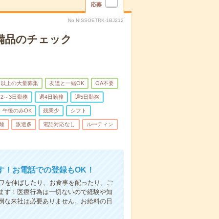
応募
No.NISSOETRK-1BJ212
で備品のチェック
名以上の大量募集
友達と一緒OK
OA不要
2～3日勤務
週4日勤務
週5日勤務
午後のみOK
残業少
シフト
煙
派遣多
電話対応なし
ルーティン
す！お電話での登録もOK！
シワを伸ばしたり、お食事を配ったり。ご
ます！医療行為は一切ないので経験や知
倒な来社は必要ありません。お給料の日