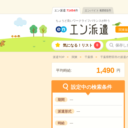
エン派遣
71454
件
エンバイト
82531
件
ちょうど良いワークライフバランスが叶う
関東版
気になる！リスト
0
保存し
派遣TOP
関東
千葉県
千葉県野田市の派遣
,
1
4
9
0
平均時給:
円
設定中の検索条件
期間
---
派遣形式
---
時給
---