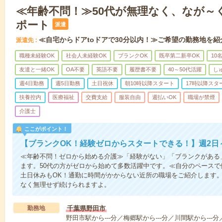
≪年齢不問！≫50代が無理なく、なが～
ポート
派遣
≪自宅からドアtoドアで30分以内！≫ご希望の勤務地を紹
派遣先
職種未経験OK
社会人未経験OK
ブランクOK
既卒第二新卒OK
10
友達と一緒OK
OA不要
英語不要
履歴書不要
40～50代活躍
し
週4日勤務
週5日勤務
土日祝休
朝10時以降スタート
17時以降スタ
扶養控内
医療福祉
交費支給
服装自由
週払いOK
職場が禁煙
介護士
ここがポイント！
【ブランクOK！経験ゼロからスタートできる！】週2日
≪年齢不問！ゼロから始める介護≫「経験がない」「ブランクがある
ます。50代の方がゼロから始めて多数活躍中です。≪自分のペースで
土日休みもOK！通勤に時間がかからない近所の職場をご紹介します
なく無理せず続けられますよ。
勤務地
千葉県野田市
野田市駅から---分／梅郷駅から---分／川間駅から---分