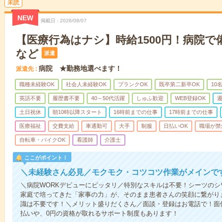
未読
NEW
掲載日
2026/08/07
【医療行為はナシ】時給1500円！病院
など
派遣
病院 ★勤務地選べます！
派遣先
職種未経験OK
社会人未経験OK
ブランクOK
既卒第二新卒OK
10
英語不要
履歴書不要
40～50代活躍
しゅふ歓迎
WEB登録OK
週
土日祝休
朝10時以降スタート
16時前までの仕事
17時前までの仕事
医療福祉
交費支給
車通勤可
大手
制服
日払いOK
職場が禁
自転車・バイクOK
看護師
介護士
ここがポイント！
＼未経験さん必見／モクモク・コツコツ作業がメインで
＼病院WORKデビューにピッタリ／特別なスキルは不要！シーツの
家庭で培ってきた「家事の力」が、そのまま患者さんの笑顔に繋がり
識は不要です！＼メリット盛りだくさん／面談・登録はお電話で！面
払いや、0円の資格が取れるサポート制度もあります！