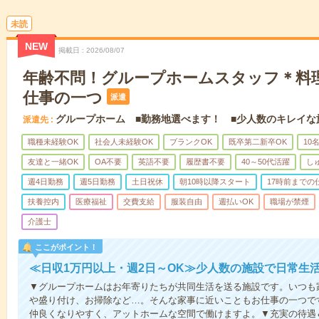
未読
NEW
掲載日
2026/08/07
年齢不問！グループホームスタッフ＊料
仕事の一つ
派遣
グループホーム ■勤務地選べます！ ■少人数のキレイな
派遣先
職種未経験OK
社会人未経験OK
ブランクOK
既卒第二新卒OK
10
友達と一緒OK
OA不要
英語不要
履歴書不要
40～50代活躍
し
週4日勤務
週5日勤務
土日祝休
朝10時以降スタート
17時前までの
扶養控内
医療福祉
交費支給
服装自由
週払いOK
職場が禁煙
介護士
ここがポイント！
≪日収1万円以上・週2日～OK≫少人数の施設で日常生
▼グループホームはお年寄りたちが共同生活を送る施設です。いつも
や盛り付け、お掃除など…。そんな家事に近いこともお仕事の一つで
仲良くなりやすく、アットホームな空間で働けますよ。▼充実の待遇＆