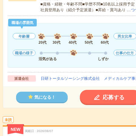
■資格・経験・年齢不問■学歴不問■10名以上採用予定
社員登用あり（紹介予定派遣）■昇給・賞与あり …
つ
職場の雰囲気
年齢層
男女比率
20代
30代
40代
50代
60代
職場の様子
仕事の仕方
活気がある
しずか
日研トータルソーシング株式会社 メディカルケア事
派遣会社
応募する
気になる！
未読
NEW
掲載日
2026/08/07