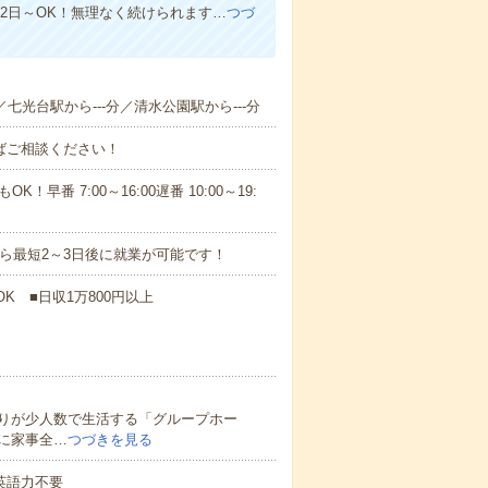
週2日～OK！無理なく続けられます…
つづ
／七光台駅から---分／清水公園駅から---分
ればご相談ください！
！早番 7:00～16:00遅番 10:00～19:
から最短2～3日後に就業が可能です！
K ■日収1万800円以上
りが少人数で生活する「グループホー
に家事全…
つづきを見る
 英語力不要