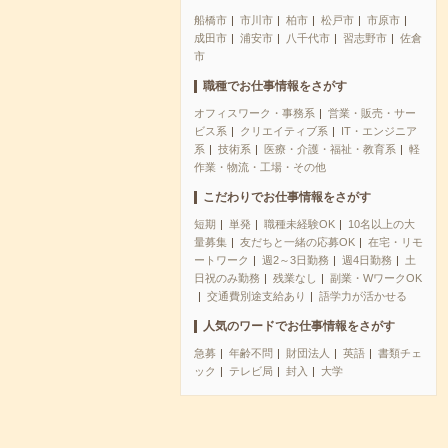
船橋市
市川市
柏市
松戸市
市原市
成田市
浦安市
八千代市
習志野市
佐倉
市
職種でお仕事情報をさがす
オフィスワーク・事務系
営業・販売・サー
ビス系
クリエイティブ系
IT・エンジニア
系
技術系
医療・介護・福祉・教育系
軽
作業・物流・工場・その他
こだわりでお仕事情報をさがす
短期
単発
職種未経験OK
10名以上の大
量募集
友だちと一緒の応募OK
在宅・リモ
ートワーク
週2～3日勤務
週4日勤務
土
日祝のみ勤務
残業なし
副業・WワークOK
交通費別途支給あり
語学力が活かせる
人気のワードでお仕事情報をさがす
急募
年齢不問
財団法人
英語
書類チェ
ック
テレビ局
封入
大学