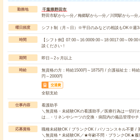
勤務地
千葉県野田市
野田市駅から---分／梅郷駅から---分／川間駅から---分
曜日頻度
シフト制（月～日）※平日のみなどの相談もOK※週3
時間
【シフト例】07:00～16:0009:00～18:0017:00
談ください！
期間
即日～2ヶ月以上
時給
無資格の方：時給1500円～1875円 / 介護福祉士：時給1
円～2000円
交通費
全額支給
仕事内容
看護助手
＼無資格・未経験OKの看護助手／医療行為は一切行
は…・リネンやシーツの交換・病院内の備品管理やチ
応募資格
職種未経験OK / ブランクOK / パソコンスキル不要 /
＼無資格＊未経験OK／★年齢不問・ブランクOK★履