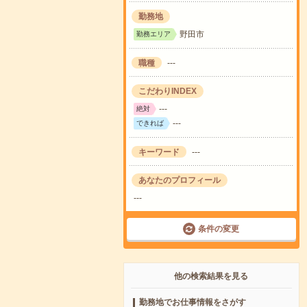
勤務地
野田市
勤務エリア
職種
---
こだわりINDEX
---
絶対
---
できれば
キーワード
---
あなたのプロフィール
---
条件の変更
他の検索結果を見る
勤務地でお仕事情報をさがす