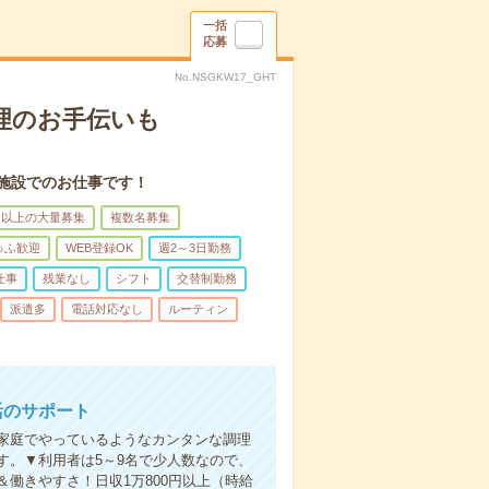
一括
応募
No.NSGKW17_GHT
理のお手伝いも
施設でのお仕事です！
名以上の大量募集
複数名募集
ゅふ歓迎
WEB登録OK
週2～3日勤務
仕事
残業なし
シフト
交替制勤務
派遣多
電話対応なし
ルーティン
活のサポート
家庭でやっているようなカンタンな調理
す。▼利用者は5～9名で少人数なので、
働きやすさ！日収1万800円以上（時給