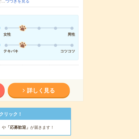
で…
つづきを見る
女性
男性
テキパキ
コツコツ
詳しく見る
クリック！
」
や
「応募歓迎」
が届きます！