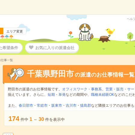
ヘル
エリア変更
た希望条件
お気に入りの派遣会社
の仕事一覧
千葉県野田市
の派遣のお仕事情報一覧
野田市の派遣のお仕事情報です。
オフィスワーク・事務系
、
営業・販売・サー
揃えています。さらに、
短期
・
単発
などの期間や、
職種未経験OK
などのこだ
また、
春日部市
・
常総市
・
坂東市
・
吉川市
・
猿島郡
など隣接エリアのお仕事も
174
1
30
件中
～
件を表示中