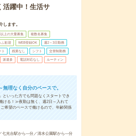
く活躍中！生活サ
介します。
名以上の大量募集
複数名募集
ゅふ歓迎
WEB登録OK
週2～3日勤務
ート
残業なし
シフト
交替制勤務
派遣多
電話対応なし
ルーティン
～無理なく自分のペースで。
」といった方でも問題なくスタートでき
働ける！≫夜勤は無く、週2日～入れて
。ご希望のペースで働けるので、年齢関係
／七光台駅から---分／清水公園駅から---分