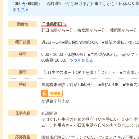
1350円×8時間）、給料週払いなど稼げるお仕事！しかも土日休み＆
きを見る
勤務地
千葉県野田市
野田市駅から---分／梅郷駅から---分／川間駅から---分
曜日頻度
週2日～OK■曜日固定の相談OK！■希望の曜日があ
時間
9:00～18:00（休憩60分）■ご希望があれば下記シフトもOK
00夜勤 16:30…
つづきを見る
期間
【8月中のスタートOK！急募！】2カ月～ ■ご応募
時給
無資格未経験：時給1350円～ ■週払いOK ■扶養内O
交通費
交通費全額支給
仕事内容
介護関連
≪自立した生活のための見守りやお手伝い！≫お年寄
ム」。利用者さんが日常生活を自分の力で送れるよう
応募資格
職種未経験OK / ブランクOK / パソコンスキル不要 /