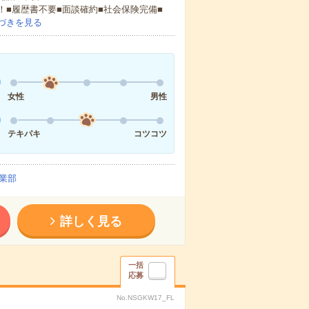
！■履歴書不要■面談確約■社会保険完備■
づきを見る
女性
男性
テキパキ
コツコツ
業部
詳しく見る
一括
応募
No.NSGKW17_FL