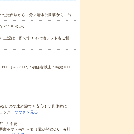
／七光台駅から---分／清水公園駅から---分
なども相談OK
～09:00※ 上記は一例です！その他シフトもご相
800円～2250円 / 初任者以上：時給1600
わないので未経験でも安心！▽具体的に
ェック…
つづきを見る
 英語力不要
歴書不要・来社不要（電話登録OK）★社