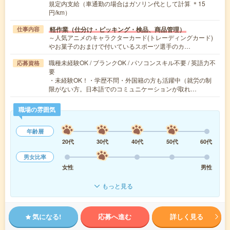
規定内支給（車通勤の場合はガソリン代として計算 ＊15
円/km）
軽作業（仕分け・ピッキング・検品、商品管理）
仕事内容
～人気アニメのキャラクターカード(トレーディングカード)
やお菓子のおまけで付いているスポーツ選手のカ…
職種未経験OK / ブランクOK / パソコンスキル不要 / 英語力不
応募資格
要
・未経験OK！・学歴不問・外国籍の方も活躍中（就労の制
限がない方。日本語でのコミュニケーションが取れ…
職場の雰囲気
年齢層
20代
30代
40代
50代
60代
男女比率
女性
男性
もっと見る
気になる!
応募へ進む
詳しく見る