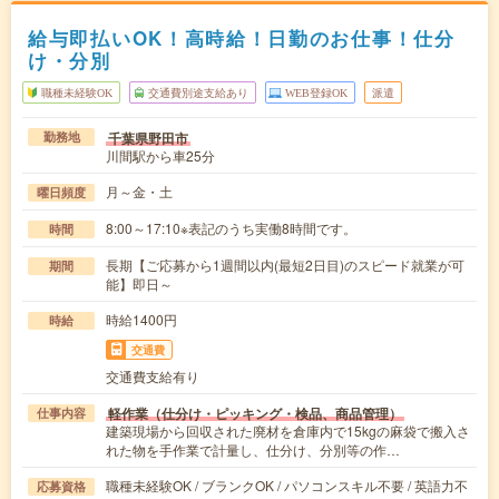
給与即払いOK！高時給！日勤のお仕事！仕分
け・分別
職種未経験OK
交通費別途支給あり
WEB登録OK
派遣
千葉県野田市
勤務地
川間駅から車25分
月～金・土
曜日頻度
8:00～17:10※表記のうち実働8時間です。
時間
長期【ご応募から1週間以内(最短2日目)のスピード就業が可
期間
能】即日～
時給1400円
時給
交通費
交通費支給有り
軽作業（仕分け・ピッキング・検品、商品管理）
仕事内容
建築現場から回収された廃材を倉庫内で15kgの麻袋で搬入さ
れた物を手作業で計量し、仕分け、分別等の作…
職種未経験OK / ブランクOK / パソコンスキル不要 / 英語力不
応募資格