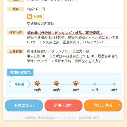
時給1400円
時給
交通費
交通費規定内支給
軽作業（仕分け・ピッキング・検品、商品管理）
仕事内容
建築廃棄物の仕分け業務。建築廃棄物が入った袋に着いてる
QRコードを読み込み、重量を測り、ベルトコンベ…
職種未経験OK / ブランクOK / 英語力不要
応募資格
◆未経験OK！〇まずは事前登録だけでもOK！履歴書不要で
気軽にオンライン登録★氏名・職種などを入力す…
職場の雰囲気
年齢層
20代
30代
40代
50代
60代
気になる!
応募へ進む
詳しく見る
派遣会社
株式会社綜合キャリアオプション 製造事業部（全国）