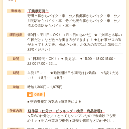
千葉県野田市
勤務地
野田市駅からバイク・車---分／梅郷駅からバイク・車---分／
川間駅からバイク・車---分／七光台駅からバイク・車---分／
清水公園駅からバイク・車---分
週0日～/月1日～OK！ （月～日のあいだ） ★「火曜と木曜の
曜日頻度
午後だけ」など色々な働き方ができます！ ★お仕事ゼロの週
があっても大丈夫。 働きたい日、お休みの希望はお気軽にご
相談ください！
＜1日3時間～OK！＞▼ 例えば… ▼15:00～18:0015:00～
時間
22:0017:00～22:…
単発1日～！ ★勤務開始日や期間はお気軽にご相談くださ
期間
い！ ＃8月～ ＃9月～
時給1,300円～1,875円
時給
交通費
■ 交通費規定内支給 ※派遣先による
軽作業（仕分け・ピッキング・検品、商品管理）
仕事内容
＼DMの仕分け／＜とってもシンプルなので未経験でも安
心！＞▼封入作業及び梱包▼雑誌や書籍などの仕分け…