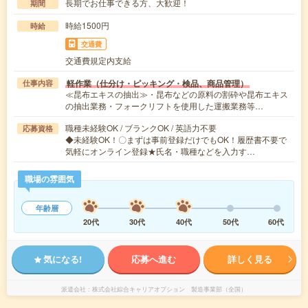
長期でお仕事できる方、大歓迎！
期間
時給1500円
時給
交通費
交通費規定内支給
軽作業（仕分け・ピッキング・検品、商品管理）
仕事内容
≪昆布エキスの抽出≫・昆布などの原料の割砕や昆布エキス
の抽出業務・フォークリフトを使用した運搬業務等…
職種未経験OK / ブランクOK / 英語力不要
応募資格
◆未経験OK！〇まずは事前登録だけでもOK！履歴書不要で
気軽にオンライン登録★氏名・職種などを入力す…
職場の雰囲気
年齢層
20代
30代
40代
50代
60代
気になる!
応募へ進む
詳しく見る
派遣会社
株式会社綜合キャリアオプション 製造事業部（全国）