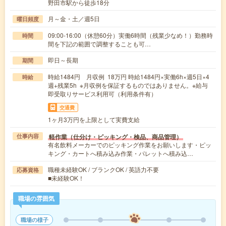
野田市駅から徒歩18分
月～金・土／週5日
曜日頻度
09:00-16:00（休憩60分）実働6時間（残業少なめ！）勤務時
時間
間を下記の範囲で調整することも可…
即日～長期
期間
時給1484円 月収例 18万円 時給1484円×実働6h×週5日×4
時給
週+残業5h ※月収例を保証するものではありません。※給与
即受取りサービス利用可（利用条件有）
交通費
1ヶ月3万円を上限として実費支給
軽作業（仕分け・ピッキング・検品、商品管理）
仕事内容
有名飲料メーカーでのピッキング作業をお願いします・ピッ
キング・カートへ積み込み作業・パレットへ積み込…
職種未経験OK / ブランクOK / 英語力不要
応募資格
■未経験OK！
職場の雰囲気
職場の様子