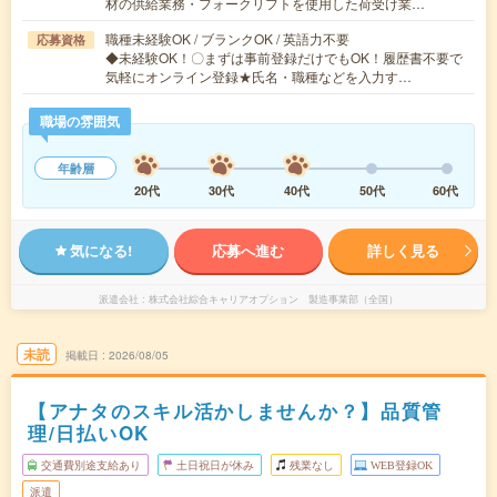
材の供給業務・フォークリフトを使用した荷受け業…
職種未経験OK / ブランクOK / 英語力不要
応募資格
◆未経験OK！〇まずは事前登録だけでもOK！履歴書不要で
気軽にオンライン登録★氏名・職種などを入力す…
職場の雰囲気
年齢層
20代
30代
40代
50代
60代
気になる!
応募へ進む
詳しく見る
派遣会社
株式会社綜合キャリアオプション 製造事業部（全国）
未読
掲載日
2026/08/05
【アナタのスキル活かしませんか？】品質管
理/日払いOK
交通費別途支給あり
土日祝日が休み
残業なし
WEB登録OK
派遣