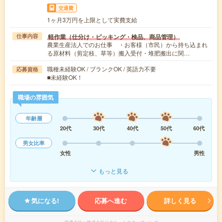
交通費
1ヶ月3万円を上限として実費支給
軽作業（仕分け・ピッキング・検品、商品管理）
仕事内容
農業生産法人でのお仕事 ・お客様（市民）から持ち込まれ
る原材料（剪定枝、草等）搬入受付・堆肥搬出に関…
職種未経験OK / ブランクOK / 英語力不要
応募資格
■未経験OK！
職場の雰囲気
年齢層
20代
30代
40代
50代
60代
男女比率
女性
男性
もっと見る
気になる!
応募へ進む
詳しく見る