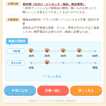
軽作業（仕分け・ピッキング・検品、商品管理）
仕事内容
＼BOXティッシュなど紙製品の梱包／重いものを持ったり、
難しいことを覚えたりすることもないのでどんな…
職種未経験OK / ブランクOK / パソコンスキル不要 / 英語力不
応募資格
要
高校生は不可過度な染髪、ネイル、男性の方のヒゲはご遠慮
ください携帯電話をお持ちの方（連絡に必要なため…
職場の雰囲気
年齢層
20代
30代
40代
50代
60代
男女比率
女性
男性
もっと見る
気になる!
応募へ進む
詳しく見る
派遣会社
テイケイワークス株式会社（募集担当）