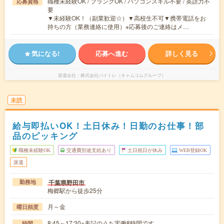
職種未経験OK / ブランクOK / パソコンスキル不要 / 英語力不
応募資格
要
▼未経験OK！（副業歓迎☆）▼高校生不可▼携帯電話をお
持ちの方（業務連絡に使用）※応募後のご連絡はメ…
気になる!
応募へ進む
詳しく見る
派遣会社
株式会社バイトレ（キャムコムグループ）
未読
給与即払いOK！土日休み！日勤のお仕事！部
品のピッキング
職種未経験OK
交通費別途支給あり
土日祝日が休み
WEB登録OK
派遣
千葉県野田市
勤務地
梅郷駅から徒歩25分
月～金
曜日頻度
8:45～17:30※表記のうち実働8時間です。
時間