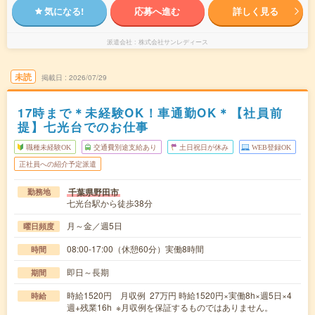
気になる!
応募へ進む
詳しく見る
派遣会社
株式会社サンレディース
未読
掲載日
2026/07/29
17時まで＊未経験OK！車通勤OK＊【社員前
提】七光台でのお仕事
職種未経験OK
交通費別途支給あり
土日祝日が休み
WEB登録OK
正社員への紹介予定派遣
千葉県野田市
勤務地
七光台駅から徒歩38分
月～金／週5日
曜日頻度
08:00-17:00（休憩60分）実働8時間
時間
即日～長期
期間
時給1520円 月収例 27万円 時給1520円×実働8h×週5日×4
時給
週+残業16h ※月収例を保証するものではありません。