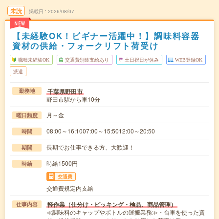
未読
掲載日
2026/08/07
NEW
【未経験OK！ビギナー活躍中！】調味料容器
資材の供給・フォークリフト荷受け
職種未経験OK
交通費別途支給あり
土日祝日が休み
WEB登録OK
派遣
千葉県野田市
勤務地
野田市駅から車10分
月～金
曜日頻度
08:00～16:1007:00～15:5012:00～20:50
時間
長期でお仕事できる方、大歓迎！
期間
時給1500円
時給
交通費
交通費規定内支給
軽作業（仕分け・ピッキング・検品、商品管理）
仕事内容
≪調味料のキャップやボトルの運搬業務≫・台車を使った資