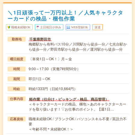
＼1日頑張って一万円以上！／人気キャラクタ
ーカードの検品・梱包作業
職種未経験OK
土日祝日が休み
WEB登録OK
派遣
千葉県野田市
勤務地
梅郷駅から有料バス10分／川間駅から徒歩---分／七光台駅か
ら徒歩---分／野田市駅から徒歩---分／運河駅から徒歩---分
〔単発1日～OK！〕月～金
曜日頻度
9:00～17:30（実働7時間50分）
時間
即日1日～OK
期間
時給1333円（日給10,664円）
時給
軽作業（仕分け・ピッキング・検品、商品管理）
仕事内容
＜キャラクターカードの検品、梱包＞あのキャラクターカー
ドを取り扱います！▽お仕事のポイント。【週1日…
職種未経験OK / ブランクOK / パソコンスキル不要 / 英語力不
応募資格
要
＜年齢不問＊未経験OK！＞