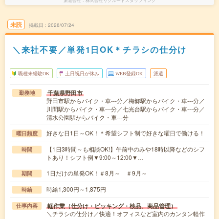
派遣会社
株式会社リクルートスタッフィング
未読
掲載日
2026/07/24
＼来社不要／単発1日OK＊チラシの仕分け
職種未経験OK
土日祝日が休み
WEB登録OK
派遣
千葉県野田市
勤務地
野田市駅からバイク・車---分／梅郷駅からバイク・車---分／
川間駅からバイク・車---分／七光台駅からバイク・車---分／
清水公園駅からバイク・車---分
好きな日1日～OK！＊希望シフト制で好きな曜日で働ける！
曜日頻度
【1日3時間～も相談OK!】午前中のみや18時以降などのシフ
時間
トあり！シフト例▼9:00～12:00▼…
1日だけの単発OK！＃8月～ ＃9月～
期間
時給1,300円～1,875円
時給
軽作業（仕分け・ピッキング・検品、商品管理）
仕事内容
＼チラシの仕分け／快適！オフィスなど室内のカンタン軽作