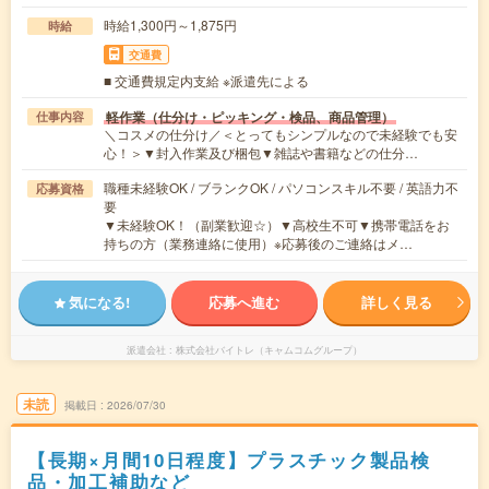
時給1,300円～1,875円
時給
交通費
■ 交通費規定内支給 ※派遣先による
軽作業（仕分け・ピッキング・検品、商品管理）
仕事内容
＼コスメの仕分け／＜とってもシンプルなので未経験でも安
心！＞▼封入作業及び梱包▼雑誌や書籍などの仕分…
職種未経験OK / ブランクOK / パソコンスキル不要 / 英語力不
応募資格
要
▼未経験OK！（副業歓迎☆）▼高校生不可▼携帯電話をお
持ちの方（業務連絡に使用）※応募後のご連絡はメ…
気になる!
応募へ進む
詳しく見る
派遣会社
株式会社バイトレ（キャムコムグループ）
未読
掲載日
2026/07/30
【長期×月間10日程度】プラスチック製品検
品・加工補助など