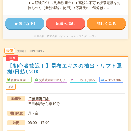
▼未経験OK！（副業歓迎☆）▼高校生不可▼携帯電話をお
持ちの方（業務連絡に使用）※応募後のご連絡はメ…
気になる!
応募へ進む
詳しく見る
派遣会社
株式会社バイトレ（キャムコムグループ）
未読
掲載日
2026/08/07
NEW
【初心者歓迎！】昆布エキスの抽出・リフト運
搬/日払いOK
職種未経験OK
交通費別途支給あり
土日祝日が休み
WEB登録OK
派遣
千葉県野田市
勤務地
野田市駅から車10分
月～金
曜日頻度
08:00～17:00
時間