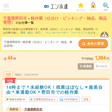
メニュー
気になる!
ログイン
検索
千葉県野田市
×
軽作業（仕分け・ピッキング・検品、商品
管理）
のお仕事一覧
野田市の派遣のお仕事情報です。軽作業（仕分け・ピッキング・検品、商品管理）の
お仕事の他に、
製造（組立・加工）
、
マシンオペレーター
、
フォークリフト
などを取
り揃えています。さらに、
短期
・
単発
などの期間や、
職種未経験OK
などのこだわり条
件で絞り込んでいただけます。職種辞典：
軽作業（仕分け・ピッキング・検品、商品
千葉県野田市 / 軽作業（仕分け・ピッキング・検品、商
条件の変更
管理）のお仕事とは？とは？
品管理）
44
1,384
全
件
平均時給:
円
時給順
新着順
未読
掲載日
2026/08/08
NEW
16時まで＊未経験OK！残業ほぼなし▼服装自
由＊車通勤OK＊野田市での軽作業
職種未経験OK
交通費別途支給あり
WEB登録OK
派遣
千葉県野田市
勤務地