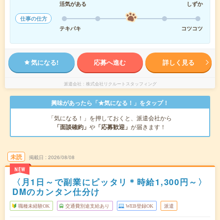
活気がある
しずか
仕事の仕方
テキパキ
コツコツ
気になる!
応募へ進む
詳しく見る
派遣会社
株式会社リクルートスタッフィング
興味があったら「★気になる！」をタップ！
「気になる！」を押しておくと、派遣会社から
「面談確約」
や
「応募歓迎」
が届きます！
未読
掲載日
2026/08/08
NEW
〈月1日～で副業にピッタリ＊時給1,300円～〉
DMのカンタン仕分け
職種未経験OK
交通費別途支給あり
WEB登録OK
派遣