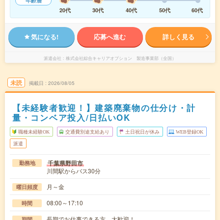
年齢層
20代
30代
40代
50代
60代
気になる!
応募へ進む
詳しく見る
派遣会社
株式会社綜合キャリアオプション 製造事業部（全国）
未読
掲載日
2026/08/05
【未経験者歓迎！】建築廃棄物の仕分け・計
量・コンベア投入/日払いOK
職種未経験OK
交通費別途支給あり
土日祝日が休み
WEB登録OK
派遣
千葉県野田市
勤務地
川間駅からバス30分
月～金
曜日頻度
08:00～17:10
時間
長期でお仕事できる方、大歓迎！
期間