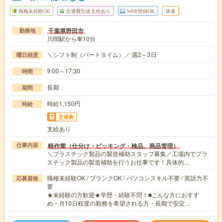
職種未経験OK
交通費別途支給あり
WEB登録OK
派遣
千葉県野田市
勤務地
川間駅から車10分
＼シフト制（パートタイム）／ 週2～3日
曜日頻度
9:00～17:30
時間
長期
期間
時給1,150円
時給
交通費
支給あり
軽作業（仕分け・ピッキング・検品、商品管理）
仕事内容
＼プラスチック製品の製造補助スタッフ募集／工場内でプラ
スチック製品の製造補助を行うお仕事です！具体的…
職種未経験OK / ブランクOK / パソコンスキル不要 / 英語力不
応募資格
要
★未経験の方歓迎★学歴・経験不問！■こんな方におすす
め・月10日程度の勤務を希望される方・長期で安定…