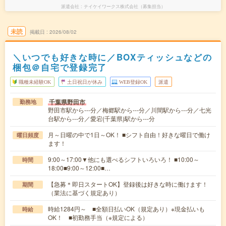
派遣会社
テイケイワークス株式会社（募集担当）
未読
掲載日
2026/08/02
＼いつでも好きな時に／BOXティッシュなどの
梱包＠自宅で登録完了
職種未経験OK
土日祝日が休み
WEB登録OK
派遣
千葉県野田市
勤務地
野田市駅から---分／梅郷駅から---分／川間駅から---分／七光
台駅から---分／愛宕(千葉県)駅から---分
月～日曜の中で1日～OK！ ■シフト自由！好きな曜日で働け
曜日頻度
ます！
9:00～17:00▼他にも選べるシフトいろいろ！ ■10:00～
時間
18:00■9:00～12:00■…
【急募＊即日スタートOK】登録後は好きな時に働けます！
期間
（業法に基づく規定あり）
時給1284円～ ■全額日払いOK（規定あり）※現金払いも
時給
OK！ ■初勤務手当（※規定による）