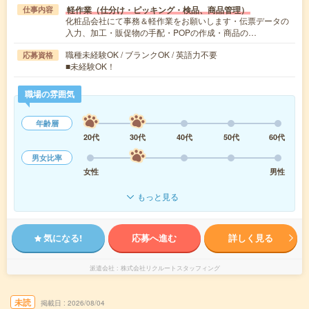
軽作業（仕分け・ピッキング・検品、商品管理）
仕事内容
化粧品会社にて事務＆軽作業をお願いします・伝票データの
入力、加工・販促物の手配・POPの作成・商品の…
職種未経験OK / ブランクOK / 英語力不要
応募資格
■未経験OK！
職場の雰囲気
年齢層
20代
30代
40代
50代
60代
男女比率
女性
男性
もっと見る
気になる!
応募へ進む
詳しく見る
派遣会社
株式会社リクルートスタッフィング
未読
掲載日
2026/08/04