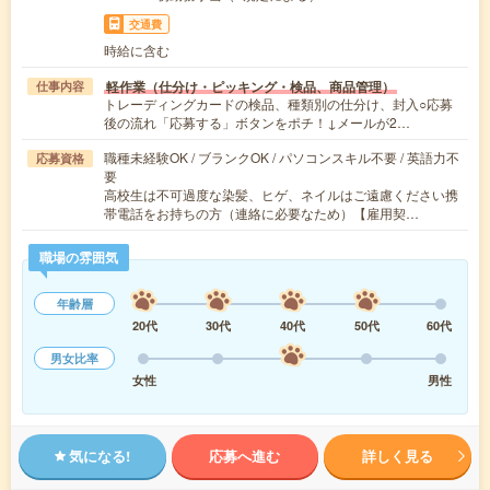
交通費
時給に含む
軽作業（仕分け・ピッキング・検品、商品管理）
仕事内容
トレーディングカードの検品、種類別の仕分け、封入○応募
後の流れ「応募する」ボタンをポチ！↓メールが2…
職種未経験OK / ブランクOK / パソコンスキル不要 / 英語力不
応募資格
要
高校生は不可過度な染髪、ヒゲ、ネイルはご遠慮ください携
帯電話をお持ちの方（連絡に必要なため）【雇用契…
職場の雰囲気
年齢層
20代
30代
40代
50代
60代
男女比率
女性
男性
気になる!
応募へ進む
詳しく見る