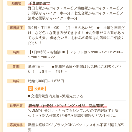
千葉県野田市
勤務地
野田市駅からバイク・車---分／梅郷駅からバイク・車---分／
川間駅からバイク・車---分／七光台駅からバイク・車---分／
清水公園駅からバイク・車---分
週0日～/月1日～OK！ （月～日のあいだ） ★「土曜と日曜だ
曜日頻度
け」など色々な働き方ができます！ ★お仕事ゼロの週があっ
ても大丈夫。 働きたい日、お休みの希望はお気軽にご相談く
ださい！
【1日3時間～も相談OK!】＜シフト例＞9:00～12:0012:00～
時間
17:00 17:00～22…
単発1日～！ ★勤務開始日や期間はお気軽にご相談くださ
期間
い！ ＃8月～ ＃9月～
時給1,300円～1,875円
時給
交通費
■ 交通費規定内支給 ※派遣先による
軽作業（仕分け・ピッキング・検品、商品管理）
仕事内容
＼DMの仕分け／＜とってもシンプルなので未経験でも安
心！＞▼封入作業及び梱包▼雑誌や書籍などの仕分け…
職種未経験OK / ブランクOK / パソコンスキル不要 / 英語力不
応募資格
要