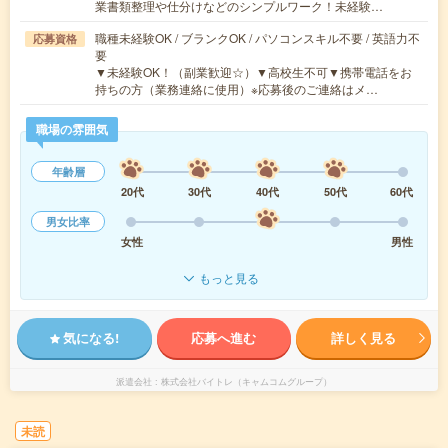
業書類整理や仕分けなどのシンプルワーク！未経験…
職種未経験OK / ブランクOK / パソコンスキル不要 / 英語力不
応募資格
要
▼未経験OK！（副業歓迎☆）▼高校生不可▼携帯電話をお
持ちの方（業務連絡に使用）※応募後のご連絡はメ…
職場の雰囲気
年齢層
20代
30代
40代
50代
60代
男女比率
女性
男性
もっと見る
気になる!
応募へ進む
詳しく見る
派遣会社
株式会社バイトレ（キャムコムグループ）
未読