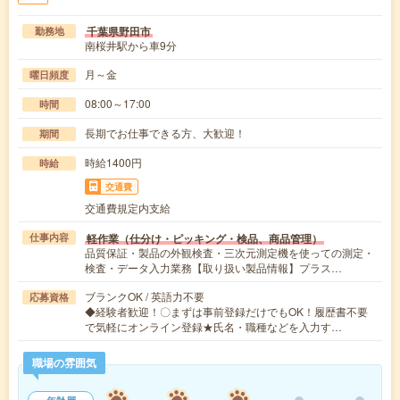
千葉県野田市
勤務地
南桜井駅から車9分
月～金
曜日頻度
08:00～17:00
時間
長期でお仕事できる方、大歓迎！
期間
時給1400円
時給
交通費
交通費規定内支給
軽作業（仕分け・ピッキング・検品、商品管理）
仕事内容
品質保証・製品の外観検査・三次元測定機を使っての測定・
検査・データ入力業務【取り扱い製品情報】プラス…
ブランクOK / 英語力不要
応募資格
◆経験者歓迎！〇まずは事前登録だけでもOK！履歴書不要
で気軽にオンライン登録★氏名・職種などを入力す…
職場の雰囲気