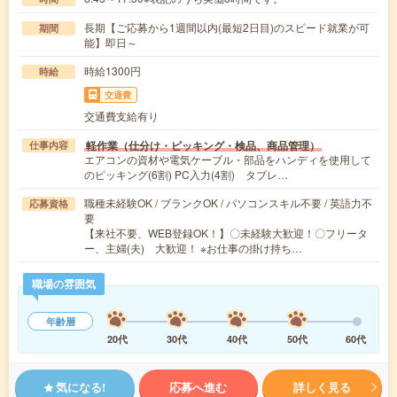
長期【ご応募から1週間以内(最短2日目)のスピード就業が可
期間
能】即日～
時給1300円
時給
交通費
交通費支給有り
軽作業（仕分け・ピッキング・検品、商品管理）
仕事内容
エアコンの資材や電気ケーブル・部品をハンディを使用して
のピッキング(6割) PC入力(4割) タブレ…
職種未経験OK / ブランクOK / パソコンスキル不要 / 英語力不
応募資格
要
【来社不要、WEB登録OK！】〇未経験大歓迎！〇フリータ
ー、主婦(夫) 大歓迎！ ※お仕事の掛け持ち…
職場の雰囲気
年齢層
20代
30代
40代
50代
60代
気になる!
応募へ進む
詳しく見る