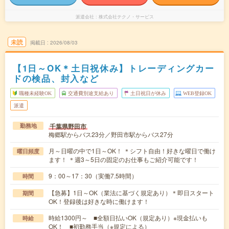
派遣会社
株式会社テクノ・サービス
未読
掲載日
2026/08/03
【1日～OK＊土日祝休み】トレーディングカー
ドの検品、封入など
職種未経験OK
交通費別途支給あり
土日祝日が休み
WEB登録OK
派遣
千葉県野田市
勤務地
梅郷駅からバス23分／野田市駅からバス27分
月～日曜の中で1日～OK！ ＊シフト自由！好きな曜日で働け
曜日頻度
ます！ ＊週3～5日の固定のお仕事もご紹介可能です！
9：00～17：30（実働7.5時間）
時間
【急募】1日～OK（業法に基づく規定あり）＊即日スタート
期間
OK！登録後は好きな時に働けます！
時給1300円～ ■全額日払いOK（規定あり）※現金払いも
時給
OK！ ■初勤務手当（※規定による）