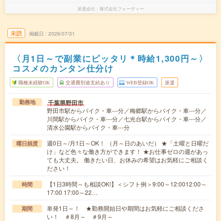
派遣会社
株式会社フォーディー
未読
掲載日
2026/07/31
〈月1日～で副業にピッタリ＊時給1,300円～〉
コスメのカンタン仕分け
職種未経験OK
交通費別途支給あり
WEB登録OK
派遣
千葉県野田市
勤務地
野田市駅からバイク・車---分／梅郷駅からバイク・車---分／
川間駅からバイク・車---分／七光台駅からバイク・車---分／
清水公園駅からバイク・車---分
週0日～/月1日～OK！ （月～日のあいだ） ★「土曜と日曜だ
曜日頻度
け」など色々な働き方ができます！ ★お仕事ゼロの週があっ
ても大丈夫。 働きたい日、お休みの希望はお気軽にご相談く
ださい！
【1日3時間～も相談OK!】＜シフト例＞9:00～12:0012:00～
時間
17:00 17:00～22…
単発1日～！ ★勤務開始日や期間はお気軽にご相談くださ
期間
い！ ＃8月～ ＃9月～