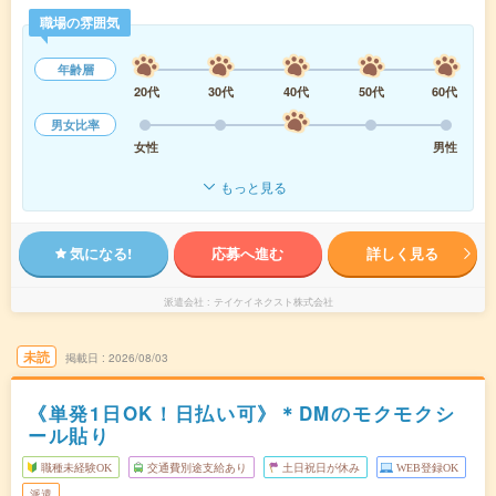
職場の雰囲気
年齢層
20代
30代
40代
50代
60代
男女比率
女性
男性
もっと見る
気になる!
応募へ進む
詳しく見る
派遣会社
テイケイネクスト株式会社
未読
掲載日
2026/08/03
《単発1日OK！日払い可》＊DMのモクモクシ
ール貼り
職種未経験OK
交通費別途支給あり
土日祝日が休み
WEB登録OK
派遣