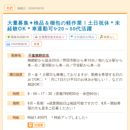
未読
掲載日
2026/08/02
大量募集✦検品＆梱包の軽作業！土日祝休＊未
経験OK＊車通勤可✨20～50代活躍
職種未経験OK
交通費別途支給あり
土日祝日が休み
残業なし
WEB登録OK
派遣
千葉県野田市
勤務地
梅郷駅から徒歩20分／野田市駅から車10分／柏たなか駅から
車---分／運河駅から車---分／守谷駅から車---分
月～金 ＊土曜日も稼働しておりますが、勤務を希望する日の
曜日頻度
みでOK〇 ＊「月に1日だけ平日のお休みが欲しい！」などの
相談OK〇
9：00～17：30（実働7時間30分・休憩60分）
時間
9月～長期 ※就業開始日は相談可能ですので、8月～開始希
期間
望の方も是非ご応募ください！
時給1,400円 ＊時給アップしました✨
時給
交通費