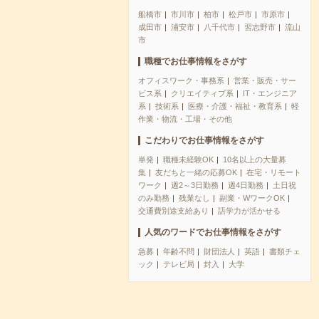
船橋市
市川市
柏市
松戸市
市原市
成田市
浦安市
八千代市
習志野市
流山
市
職種でお仕事情報をさがす
オフィスワーク・事務系
営業・販売・サー
ビス系
クリエイティブ系
IT・エンジニア
系
技術系
医療・介護・福祉・教育系
軽
作業・物流・工場・その他
こだわりでお仕事情報をさがす
単発
職種未経験OK
10名以上の大量募
集
友だちと一緒の応募OK
在宅・リモート
ワーク
週2～3日勤務
週4日勤務
土日祝
のみ勤務
残業なし
副業・WワークOK
交通費別途支給あり
語学力が活かせる
人気のワードでお仕事情報をさがす
急募
年齢不問
財団法人
英語
書類チェ
ック
テレビ局
封入
大学