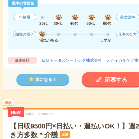
職場の雰囲気
年齢層
男女比率
20代
30代
40代
50代
60代
職場の様子
仕事の仕方
活気がある
しずか
日研トータルソーシング株式会社 メディカルケア事
派遣会社
応募する
気になる！
未読
NEW
掲載日
2026/08/08
【日収9500円×日払い・週払いOK！】週
き方多数＊介護
派遣