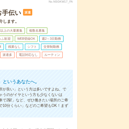
No.NSGKW17_FA
お手伝い
派遣
介します。
名以上の大量募集
複数名募集
ゅふ歓迎
WEB登録OK
週2～3日勤務
事
残業なし
シフト
交替制勤務
派遣多
電話対応なし
ルーティン
」というあなたへ。
所が良い」という方は多いですよね。で
ゃうのがイヤという方も少なくないは
車で2駅」など、ぜひ働きたい場所のご希
10分くらい」などのご希望もOK！まず