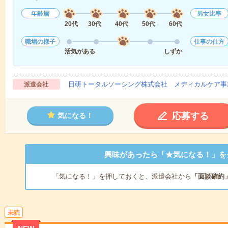
年齢層
男女比率
20代
30代
40代
50代
60代
職場の様子
仕事の仕方
活気がある
しずか
日研トータルソーシング株式会社 メディカルケア事
派遣会社
応募する
気になる！
興味があったら「★気になる！」を
「気になる！」を押しておくと、派遣会社から
「面談確約
未読