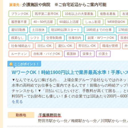
介護施設や病院 ※ご自宅近辺からご案内可能
派遣先
ブランクOK
既卒第二新卒OK
10名以上の大量募集
複数名募集
友達
履歴書不要
40～50代活躍
60歳以上活躍
しゅふ歓迎
WEB登録OK
週5日勤務
土日祝休
朝10時以降スタート
16時前までの仕事
17時
残業なし
シフト
交替制勤務
扶養控内
副業・WワークOK
医療
社食/補助あり
日払いOK
週払いOK
即日払いOK
職場が禁煙
外
ルーティン
自転車・バイクOK
看護師
栄養士
介護士
ここがポイント！
WワークOK！時給1900円以上で業界最高水準！手厚い
▼なんでそんなに稼げるの... 上場企業グループ会社ならではのネ
水準の高時給でお仕事をご案内できるんです！前職からの時給アップ
チャンスかも！▼「日払いにしたいけど、手数料が高くて困る…」とい
料55円～でお財布にも優しい！多くの企業では1回あたり200円～60
を見る
勤務地
千葉県野田市
野田市駅から---分／梅郷駅から---分／川間駅から---分