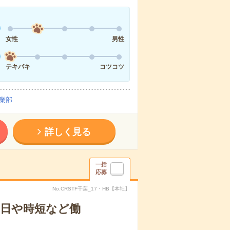
女性
男性
テキパキ
コツコツ
業部
詳しく見る
一括
応募
No.CRSTF千葉_17・HB【本社】
2日や時短など働