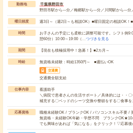
勤務地
千葉県野田市
野田市駅から---分／梅郷駅から---分／川間駅から---分
曜日頻度
週3日～（週2日～も相談OK）■曜日固定の相談OK
時間
お子さんの予定にも柔軟に調整可能です。シフト例9:00～18
憩60分）10:00～19:00（…
つづきを見る
期間
【現在も積極採用中！急募！】■2カ月～
時給
無資格未経験：時給1350円～ ■週払いOK
交通費
交通費全額支給
仕事内容
看護助手
＼病院で患者さんの生活サポート／具体的には・・〇
補充する〇ベッドのシーツ交換や整頓をする〇食事を
応募資格
職種未経験OK / ブランクOK / パソコンスキル不要 /
無資格・未経験OK年齢・学歴不問 ブランクOK★1
でも興味があれば「気になる」をクリック！▽応募後