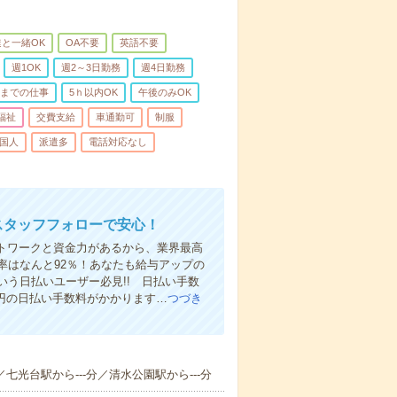
と一緒OK
OA不要
英語不要
週1OK
週2～3日勤務
週4日勤務
前までの仕事
5ｈ以内OK
午後のみOK
福祉
交費支給
車通勤可
制服
国人
派遣多
電話対応なし
スタッフフォローで安心！
ットワークと資金力があるから、業界最高
率はなんと92％！あなたも給与アップの
う日払いユーザー必見!! 日払い手数
0円の日払い手数料がかかります…
つづき
／七光台駅から---分／清水公園駅から---分