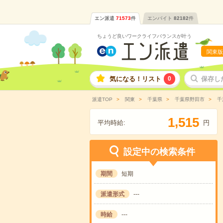
エン派遣
71573
件
エンバイト
82182
件
ちょうど良いワークライフバランスが叶う
関東版
気になる！リスト
0
保存し
派遣TOP
関東
千葉県
千葉県野田市
千
,
1
5
1
5
平均時給:
円
設定中の検索条件
期間
短期
派遣形式
---
時給
---