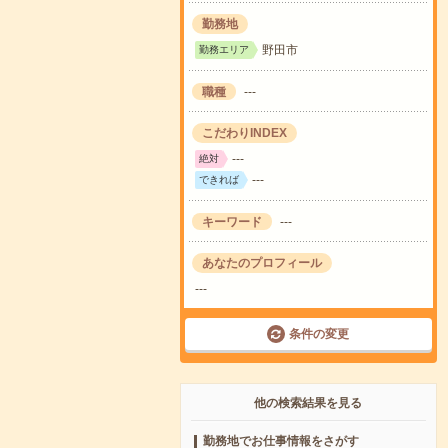
勤務地
野田市
勤務エリア
職種
---
こだわりINDEX
---
絶対
---
できれば
キーワード
---
あなたのプロフィール
---
条件の変更
他の検索結果を見る
勤務地でお仕事情報をさがす