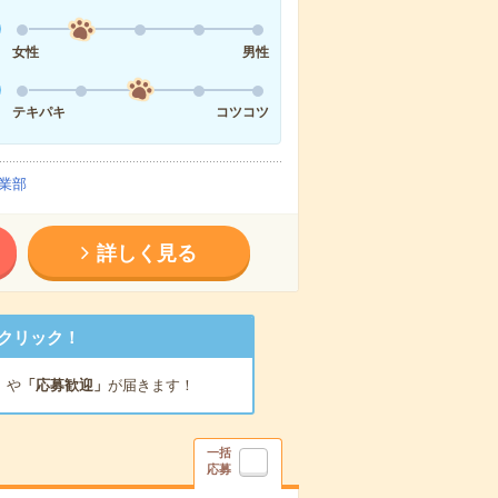
女性
男性
テキパキ
コツコツ
業部
詳しく見る
クリック！
」
や
「応募歓迎」
が届きます！
一括
応募