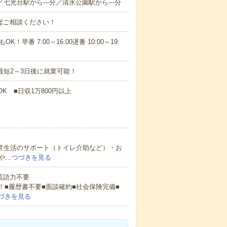
／七光台駅から---分／清水公園駅から---分
ればご相談ください！
！早番 7:00～16:00遅番 10:00～19:
最短2～3日後に就業可能！
K ■日収1万800円以上
日常生活のサポート（トイレ介助など）・お
や…
つづきを見る
 英語力不要
！■履歴書不要■面談確約■社会保険完備■
づきを見る