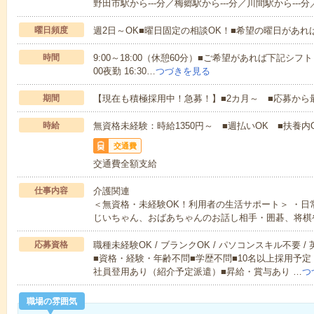
野田市駅から---分／梅郷駅から---分／川間駅から---分
曜日頻度
週2日～OK■曜日固定の相談OK！■希望の曜日があ
時間
9:00～18:00（休憩60分）■ご希望があれば下記シフトもOK
00夜勤 16:30…
つづきを見る
期間
【現在も積極採用中！急募！】■2カ月～ ■応募から
時給
無資格未経験：時給1350円～ ■週払いOK ■扶養内O
交通費
交通費全額支給
仕事内容
介護関連
＜無資格・未経験OK！利用者の生活サポート＞ ・
じいちゃん、おばあちゃんのお話し相手・囲碁、将棋
応募資格
職種未経験OK / ブランクOK / パソコンスキル不要 /
■資格・経験・年齢不問■学歴不問■10名以上採用予定
社員登用あり（紹介予定派遣）■昇給・賞与あり …
つ
職場の雰囲気