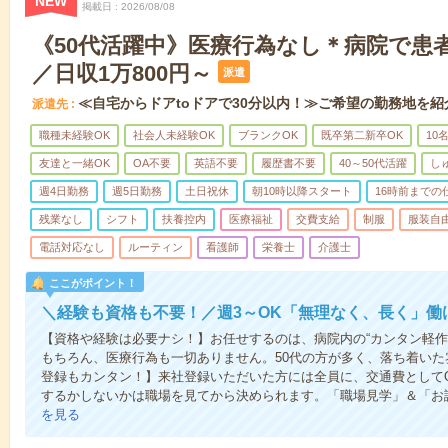
NEW
掲載日
2026/08/08
《50代活躍中》医療行為なし＊病院で患
／日収1万800円～
派遣
≪自宅からドアtoドアで30分以内！≫ご希望の勤務地を紹
派遣先
職種未経験OK
社会人未経験OK
ブランクOK
既卒第二新卒OK
10
友達と一緒OK
OA不要
英語不要
履歴書不要
40～50代活躍
し
週4日勤務
週5日勤務
土日祝休
朝10時以降スタート
16時前までの
残業なし
シフト
扶養控内
医療福祉
交費支給
制服
服装自
電話対応なし
ルーティン
看護師
栄養士
介護士
ここがポイント！
＼経験も資格も不要！／週3～OK「無理なく、長く」働
【資格や経験は必要ナシ！】お任せするのは、病院内の“カンタン軽作
もちろん、医療行為も一切ありません。50代の方が多く、落ち着いた
登録もカンタン！】来社登録いただいた方には全員に、交通費としてQU
するかしないかは職場を見てから決められます。「職場見学」＆「お試
を見る