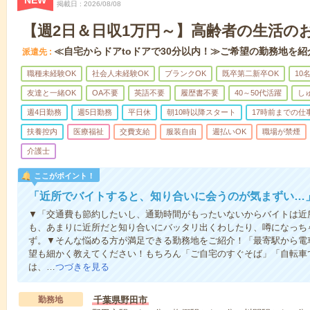
NEW
掲載日
2026/08/08
【週2日＆日収1万円～】高齢者の生活の
≪自宅からドアtoドアで30分以内！≫ご希望の勤務地を紹
派遣先
職種未経験OK
社会人未経験OK
ブランクOK
既卒第二新卒OK
10
友達と一緒OK
OA不要
英語不要
履歴書不要
40～50代活躍
し
週4日勤務
週5日勤務
平日休
朝10時以降スタート
17時前までの仕
扶養控内
医療福祉
交費支給
服装自由
週払いOK
職場が禁煙
介護士
ここがポイント！
「近所でバイトすると、知り合いに会うのが気まずい…
▼「交通費も節約したいし、通勤時間がもったいないからバイトは近
も、あまりに近所だと知り合いにバッタリ出くわしたり、噂になっち
ず。▼そんな悩める方が満足できる勤務地をご紹介！「最寄駅から電
望も細かく教えてください！もちろん「ご自宅のすぐそば」「自転車で
は、…
つづきを見る
勤務地
千葉県野田市