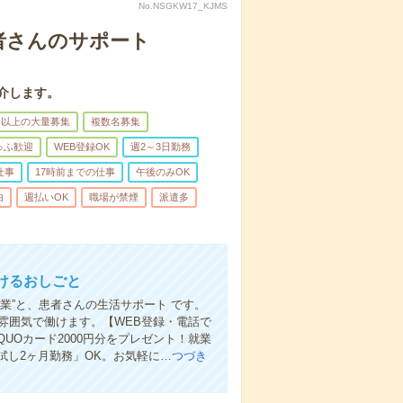
No.NSGKW17_KJMS
者さんのサポート
介します。
名以上の大量募集
複数名募集
ゅふ歓迎
WEB登録OK
週2～3日勤務
仕事
17時前までの仕事
午後のみOK
由
週払いOK
職場が禁煙
派遣多
けるおしごと
業”と、患者さんの生活サポート です。
雰囲気で働けます。【WEB登録・電話で
Oカード2000円分をプレゼント！就業
し2ヶ月勤務」OK。お気軽に…
つづき