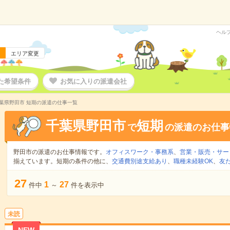
ヘル
エリア変更
た希望条件
お気に入りの派遣会社
葉県野田市 短期の派遣の仕事一覧
千葉県野田市
短期
で
の派遣のお仕事
野田市の派遣のお仕事情報です。
オフィスワーク・事務系
、
営業・販売・サー
揃えています。短期の条件の他に、
交通費別途支給あり
、
職種未経験OK
、
友
27
1
27
件中
～
件を表示中
未読