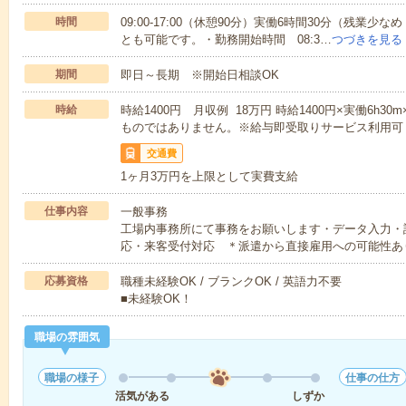
時間
09:00-17:00（休憩90分）実働6時間30分（残
とも可能です。・勤務開始時間 08:3…
つづきを見る
期間
即日～長期 ※開始日相談OK
時給
時給1400円 月収例 18万円 時給1400円×実働6h3
ものではありません。※給与即受取りサービス利用可
交通費
1ヶ月3万円を上限として実費支給
仕事内容
一般事務
工場内事務所にて事務をお願いします・データ入力・
応・来客受付対応 ＊派遣から直接雇用への可能性あ
応募資格
職種未経験OK / ブランクOK / 英語力不要
■未経験OK！
職場の雰囲気
職場の様子
仕事の仕方
活気がある
しずか