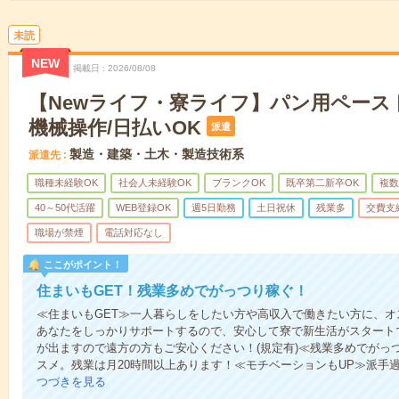
未読
NEW
掲載日
2026/08/08
【Newライフ・寮ライフ】パン用ペース
機械操作/日払いOK
派遣
製造・建築・土木・製造技術系
派遣先
職種未経験OK
社会人未経験OK
ブランクOK
既卒第二新卒OK
複数
40～50代活躍
WEB登録OK
週5日勤務
土日祝休
残業多
交費支
職場が禁煙
電話対応なし
ここがポイント！
住まいもGET！残業多めでがっつり稼ぐ！
≪住まいもGET≫一人暮らしをしたい方や高収入で働きたい方に、
あなたをしっかりサポートするので、安心して寮で新生活がスタート
が出ますので遠方の方もご安心ください！(規定有)≪残業多めでがっ
スメ。残業は月20時間以上あります！≪モチベーションもUP≫派手過
つづきを見る