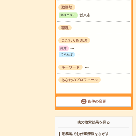
勤務地
坂東市
勤務エリア
職種
---
こだわりINDEX
---
絶対
---
できれば
キーワード
---
あなたのプロフィール
---
条件の変更
他の検索結果を見る
勤務地でお仕事情報をさがす