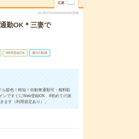
応募
No.RSITG260620835D/茨城
通勤OK＊三妻で
WEB登録OK
週5日勤務
イル髪色！時短！自動車通勤可・無料駐
ンですぐにWeb登録OK #初めての派
できます（利用規定あり）。