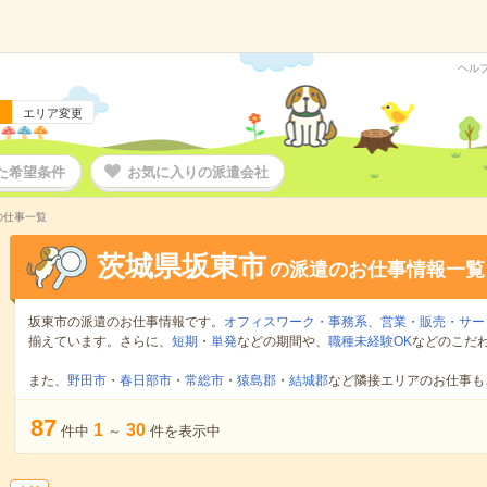
ヘル
エリア変更
た希望条件
お気に入りの派遣会社
の仕事一覧
茨城県坂東市
の派遣のお仕事情報一覧
坂東市の派遣のお仕事情報です。
オフィスワーク・事務系
、
営業・販売・サー
揃えています。さらに、
短期
・
単発
などの期間や、
職種未経験OK
などのこだ
また、
野田市
・
春日部市
・
常総市
・
猿島郡
・
結城郡
など隣接エリアのお仕事も
87
1
30
件中
～
件を表示中