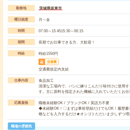
勤務地
茨城県坂東市
曜日頻度
月～金
時間
07:00～15:4515:30～00:15
期間
長期でお仕事できる方、大歓迎！
時給
時給1550円
交通費
交通費規定内支給
仕事内容
食品加工
清潔な工場内で、パンに練りこんだり味付けに使用す
す。主に原料を指定された機械に入れていただくお仕
応募資格
職種未経験OK / ブランクOK / 英語力不要
◆未経験OK！〇まずは事前登録だけでもOK！履歴
種などを入力するだけ★オシゴトただいま少しずつ増
職場の雰囲気