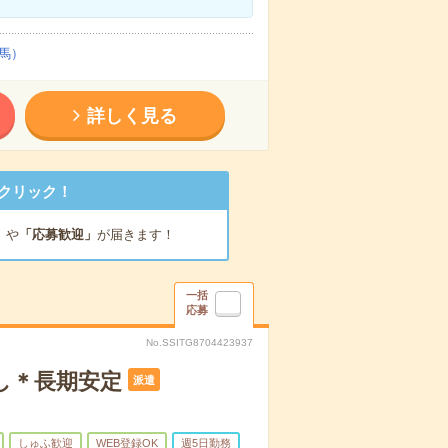
馬）
詳しく見る
クリック！
」
や
「応募歓迎」
が届きます！
一括
応募
No.SSITG8704423937
し＊長期安定
派遣
しゅふ歓迎
WEB登録OK
週5日勤務