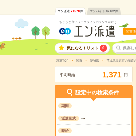
エン派遣
71570
件
エンバイト
82182
件
ちょうど良いワークライフバランスが叶う
関東版
気になる！リスト
0
保存し
派遣TOP
関東
茨城県
茨城県坂東市の派遣
,
1
3
7
1
平均時給:
円
設定中の検索条件
期間
---
派遣形式
---
時給
---