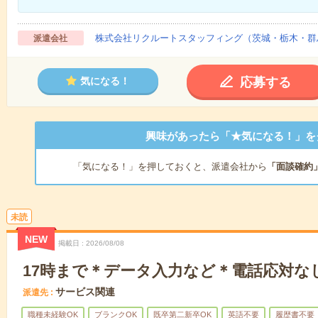
株式会社リクルートスタッフィング（茨城・栃木・群
派遣会社
応募する
気になる！
興味があったら「★気になる！」を
「気になる！」を押しておくと、派遣会社から
「面談確約
未読
NEW
掲載日
2026/08/08
17時まで＊データ入力など＊電話応対な
サービス関連
派遣先
職種未経験OK
ブランクOK
既卒第二新卒OK
英語不要
履歴書不要