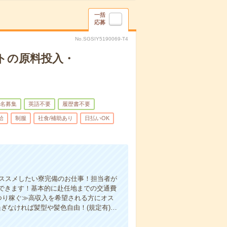
一括
応募
No.SGSIY5190069-T4
トの原料投入・
名募集
英語不要
履歴書不要
給
制服
社食/補助あり
日払いOK
オススメしたい寮完備のお仕事！担当者が
できます！基本的に赴任地までの交通費
つり稼ぐ≫高収入を希望される方にオス
ぎなければ髪型や髪色自由！(規定有)…