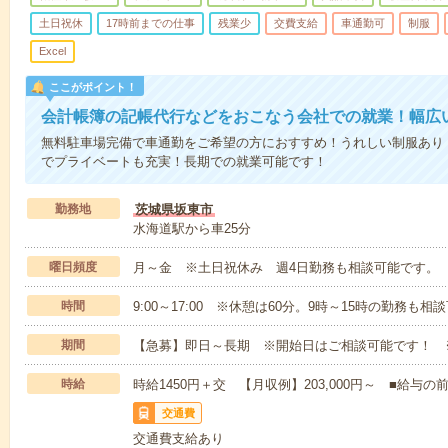
土日祝休
17時前までの仕事
残業少
交費支給
車通勤可
制服
Excel
ここがポイント！
会計帳簿の記帳代行などをおこなう会社での就業！幅広
無料駐車場完備で車通勤をご希望の方におすすめ！うれしい制服あり
でプライベートも充実！長期での就業可能です！
勤務地
茨城県坂東市
水海道駅から車25分
曜日頻度
月～金 ※土日祝休み 週4日勤務も相談可能です。
時間
9:00～17:00 ※休憩は60分。9時～15時の勤務も相
期間
【急募】即日～長期 ※開始日はご相談可能です！ 
時給
時給1450円＋交 【月収例】203,000円～ ■給
交通費
交通費支給あり