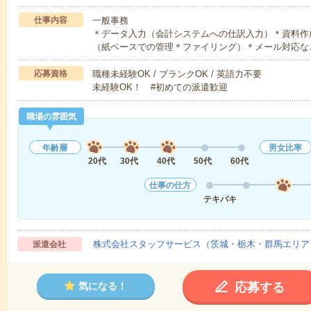
仕事内容
一般事務
＊データ入力（会計システムへの仕訳入力）＊資料作成（
（紙ベースでの管理＊ファイリング）＊メール対応な
応募資格
職種未経験OK / ブランクOK / 英語力不要
未経験OK！ #初めての派遣歓迎
職場の雰囲気
年齢層
男女比率
20代
30代
40代
50代
60代
仕事の仕方
テキパキ
株式会社スタッフサービス（茨城・栃木・群馬エリア
派遣会社
応募する
気になる！