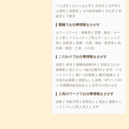
つくば市
ひたちなか市
古河市
水戸市
土浦市
筑西市
その他茨城県
日立市
常
総市
下妻市
職種でお仕事情報をさがす
オフィスワーク・事務系
営業・販売・サー
ビス系
クリエイティブ系
IT・エンジニア
系
技術系
医療・介護・福祉・教育系
軽
作業・物流・工場・その他
こだわりでお仕事情報をさがす
短期
単発
職種未経験OK
10名以上の大
量募集
友だちと一緒の応募OK
在宅・リモ
ートワーク
週2～3日勤務
週4日勤務
土
日祝のみ勤務
残業なし
副業・WワークOK
交通費別途支給あり
語学力が活かせる
人気のワードでお仕事情報をさがす
急募
年齢不問
財団法人
英語
書類チェ
ック
テレビ局
封入
大学