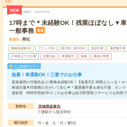
未読
NEW
掲載日
2026/08/09
17時まで＊未経験OK！残業ほぼなし▼車
一般事務
派遣
商社
派遣先
職種未経験OK
ブランクOK
既卒第二新卒OK
英語不要
履歴書不要
17時前までの仕事
交費支給
車通勤可
制服
職場が禁煙
ここがポイント！
急募！車通勤OK！三妻でのお仕事
直接雇用の可能性あり/事務未経験OK！【坂東市】時間えらべる！ネ
車場完備▼同業務の方がいて安心▼＊履歴書不要＆来社不要、オンライ
遣歓迎 #WEB登録OK※このお仕事は給与即受取りサービスを利用
勤務地
茨城県坂東市
三妻駅から徒歩99分
曜日頻度
月～金・土・日／週5日