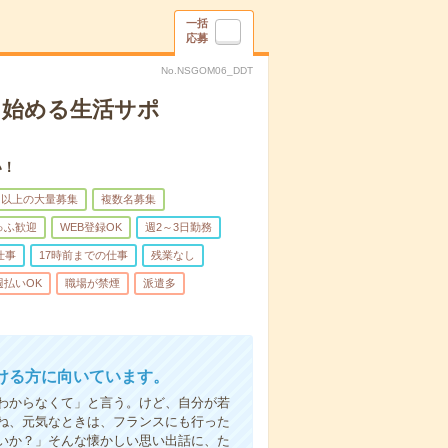
一括
応募
No.NSGOM06_DDT
ら始める生活サポ
い！
名以上の大量募集
複数名募集
ゅふ歓迎
WEB登録OK
週2～3日勤務
仕事
17時前までの仕事
残業なし
週払いOK
職場が禁煙
派遣多
ける方に向いています。
わからなくて」と言う。けど、自分が若
ね、元気なときは、フランスにも行った
いか？」そんな懐かしい思い出話に、た