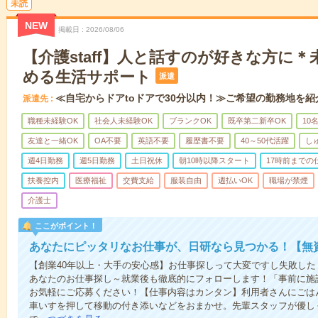
未読
NEW
掲載日
2026/08/06
【介護staff】人と話すのが好きな方に
める生活サポート
派遣
≪自宅からドアtoドアで30分以内！≫ご希望の勤務地を紹
派遣先
職種未経験OK
社会人未経験OK
ブランクOK
既卒第二新卒OK
10
友達と一緒OK
OA不要
英語不要
履歴書不要
40～50代活躍
し
週4日勤務
週5日勤務
土日祝休
朝10時以降スタート
17時前までの
扶養控内
医療福祉
交費支給
服装自由
週払いOK
職場が禁煙
介護士
ここがポイント！
あなたにピッタリなお仕事が、日研なら見つかる！【無
【創業40年以上・大手の安心感】お仕事探しって大変ですし失敗したく
あなたのお仕事探し～就業後も徹底的にフォローします！「事前に施
お気軽にご応募ください！【仕事内容はカンタン】利用者さんにごは
車いすを押して移動の付き添いなどをおまかせ。先輩スタッフが優し