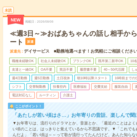
未読
NEW
掲載日
2026/08/06
≪週3日～≫おばあちゃんの話し相手か
ート
派遣
デイサービス ■勤務地選べます！お気軽にご相談くださ
派遣先
職種未経験OK
社会人未経験OK
ブランクOK
既卒第二新卒OK
10
友達と一緒OK
OA不要
英語不要
履歴書不要
40～50代活躍
し
週4日勤務
週5日勤務
土日祝休
朝10時以降スタート
16時前までの
シフト
交替制勤務
扶養控内
医療福祉
交費支給
服装自由
電話対応なし
ルーティン
介護士
ここがポイント！
「あたしが若い頃はさ…」お年寄りの昔話、楽しんで聞
▼お年寄りは、流行りのドラマとか、音楽とか、「最近のことはよく
い頃のことは、はっきりと覚えているから不思議です。▼「これでも
んだよ」「若い頃は～～って歌が流行ってたんだけど、あんた知らな