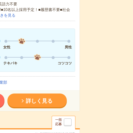
 英語力不要
!■10名以上採用予定！■履歴書不要■社会
きを見る
女性
男性
テキパキ
コツコツ
業部
詳しく見る
一括
応募