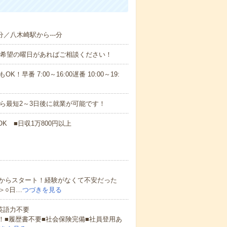
分／八木崎駅から---分
！■希望の曜日があればご相談ください！
！早番 7:00～16:00遅番 10:00～19:
から最短2～3日後に就業が可能です！
K ■日収1万800円以上
からスタート！経験がなくて不安だった
＞○日…
つづきを見る
 英語力不要
！■履歴書不要■社会保険完備■社員登用あ