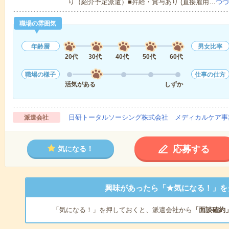
り（紹介予定派遣）■昇給・賞与あり (直接雇用…
つづ
職場の雰囲気
年齢層
男女比率
20代
30代
40代
50代
60代
職場の様子
仕事の仕方
活気がある
しずか
日研トータルソーシング株式会社 メディカルケア事
派遣会社
応募する
気になる！
興味があったら「★気になる！」を
「気になる！」を押しておくと、派遣会社から
「面談確約