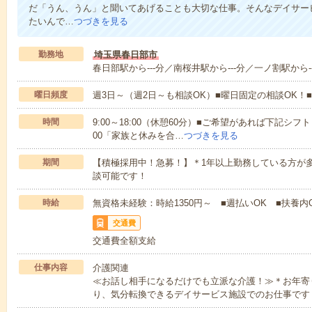
だ「うん、うん」と聞いてあげることも大切な仕事。そんなデイサー
たいんで…
つづきを見る
勤務地
埼玉県春日部市
春日部駅から---分／南桜井駅から---分／一ノ割駅から-
曜日頻度
週3日～（週2日～も相談OK）■曜日固定の相談OK
時間
9:00～18:00（休憩60分）■ご希望があれば下記シフトもOK
00「家族と休みを合…
つづきを見る
期間
【積極採用中！急募！】＊1年以上勤務している方が多
談可能です！
時給
無資格未経験：時給1350円～ ■週払いOK ■扶養内O
交通費
交通費全額支給
仕事内容
介護関連
≪お話し相手になるだけでも立派な介護！≫＊お年寄
り、気分転換できるデイサービス施設でのお仕事です