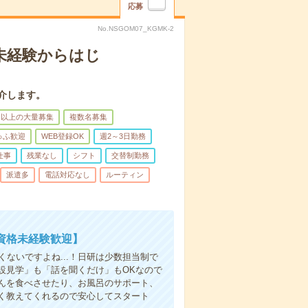
応募
No.NSGOM07_KGMK-2
＊未経験からはじ
介します。
名以上の大量募集
複数名募集
ゅふ歓迎
WEB登録OK
週2～3日勤務
仕事
残業なし
シフト
交替制勤務
派遣多
電話対応なし
ルーティン
資格未経験歓迎】
ないですよね...！日研は少数担当制で
設見学」も「話を聞くだけ」もOKなので
んを食べさせたり、お風呂のサポート、
く教えてくれるので安心してスタート