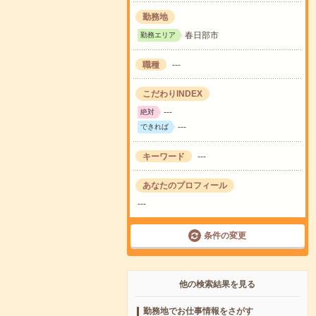
勤務地
春日部市
勤務エリア
職種
---
こだわりINDEX
---
絶対
---
できれば
キーワード
---
あなたのプロフィール
---
条件の変更
他の検索結果を見る
勤務地でお仕事情報をさがす