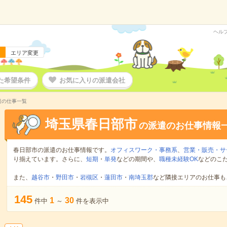
ヘル
エリア変更
た希望条件
お気に入りの派遣会社
遣の仕事一覧
埼玉県春日部市
の派遣のお仕事情報
春日部市の派遣のお仕事情報です。
オフィスワーク・事務系
、
営業・販売・サ
り揃えています。さらに、
短期
・
単発
などの期間や、
職種未経験OK
などのこ
また、
越谷市
・
野田市
・
岩槻区
・
蓮田市
・
南埼玉郡
など隣接エリアのお仕事も
145
1
30
件中
～
件を表示中