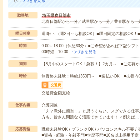
で…
つづきを見る
勤務地
埼玉県春日部市
北春日部駅から---分／武里駅から---分／豊春駅から---
曜日頻度
週3日～（週2日～も相談OK）■曜日固定の相談OK
時間
9:00～18:00（休憩60分）■ご希望があれば下記シフトもOK
00時短 10:00…
つづきを見る
期間
【8月中のスタートOK！急募！】2カ月～ ■ご応募
時給
無資格未経験：時給1350円～ ■週払いOK ■扶養内O
交通費
交通費全額支給
仕事内容
介護関連
「え？意外に簡単！」と思うくらい、スグできる仕事
方も、皆さん問題なく活躍できています！＜例えば…
応募資格
職種未経験OK / ブランクOK / パソコンスキル不要 /
■資格・経験・年齢不問■学歴不問■10名以上採用予定