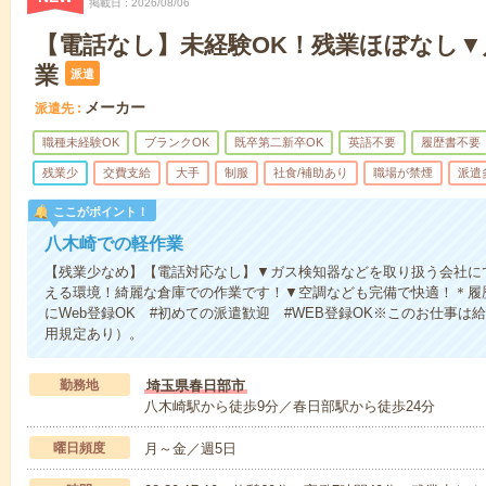
掲載日
2026/08/06
【電話なし】未経験OK！残業ほぼなし▼
業
派遣
メーカー
派遣先
職種未経験OK
ブランクOK
既卒第二新卒OK
英語不要
履歴書不要
残業少
交費支給
大手
制服
社食/補助あり
職場が禁煙
派遣
ここがポイント！
八木崎での軽作業
【残業少なめ】【電話対応なし】▼ガス検知器などを取り扱う会社に
える環境！綺麗な倉庫での作業です！▼空調なども完備で快適！＊履
にWeb登録OK #初めての派遣歓迎 #WEB登録OK※このお仕事
用規定あり）。
勤務地
埼玉県春日部市
八木崎駅から徒歩9分／春日部駅から徒歩24分
曜日頻度
月～金／週5日