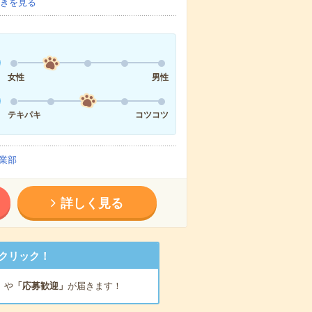
きを見る
女性
男性
テキパキ
コツコツ
業部
詳しく見る
クリック！
」
や
「応募歓迎」
が届きます！