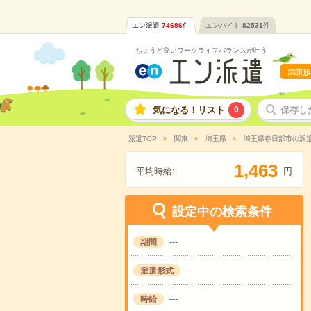
エン派遣
74686
件
エンバイト
82531
件
ちょうど良いワークライフバランスが叶う
関東版
気になる！リスト
0
保存し
派遣TOP
関東
埼玉県
埼玉県春日部市の派
,
1
4
6
3
平均時給:
円
設定中の検索条件
期間
---
派遣形式
---
時給
---