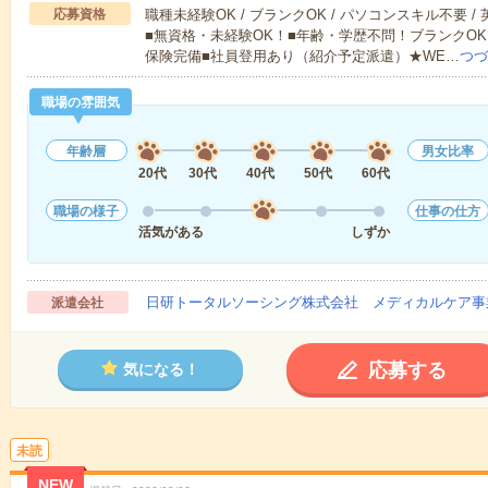
応募資格
職種未経験OK / ブランクOK / パソコンスキル不要 /
■無資格・未経験OK！■年齢・学歴不問！ブランクOK
保険完備■社員登用あり（紹介予定派遣）★WE…
つづ
職場の雰囲気
年齢層
男女比率
20代
30代
40代
50代
60代
職場の様子
仕事の仕方
活気がある
しずか
日研トータルソーシング株式会社 メディカルケア事
派遣会社
応募する
気になる！
未読
NEW