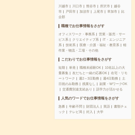
川越市
川口市
熊谷市
所沢市
越谷
市
戸田市
加須市
上尾市
草加市
比
企郡
職種でお仕事情報をさがす
オフィスワーク・事務系
営業・販売・サー
ビス系
クリエイティブ系
IT・エンジニア
系
技術系
医療・介護・福祉・教育系
軽
作業・物流・工場・その他
こだわりでお仕事情報をさがす
短期
単発
職種未経験OK
10名以上の大
量募集
友だちと一緒の応募OK
在宅・リモ
ートワーク
週2～3日勤務
週4日勤務
土
日祝のみ勤務
残業なし
副業・WワークOK
交通費別途支給あり
語学力が活かせる
人気のワードでお仕事情報をさがす
急募
年齢不問
財団法人
英語
書類チェ
ック
テレビ局
封入
大学