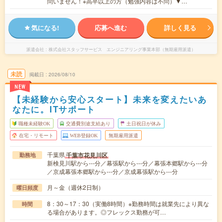
問いません！※高卒以上の方（勉強内容は不問）▼…
気になる!
応募へ進む
詳しく見る
派遣会社
株式会社スタッフサービス エンジニアリング事業本部（無期雇用派遣）
未読
掲載日
2026/08/10
NEW
【未経験から安心スタート】未来を変えたいあ
なたに。ITサポート
職種未経験OK
交通費別途支給あり
土日祝日が休み
在宅・リモート
WEB登録OK
無期雇用派遣
千葉県
千葉市花見川区
勤務地
新検見川駅から---分／幕張駅から---分／幕張本郷駅から---分
／京成幕張本郷駅から---分／京成幕張駅から---分
月～金（週休2日制）
曜日頻度
8：30～17：30（実働8時間）※勤務時間は就業先により異な
時間
る場合があります。◎フレックス勤務が可…