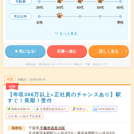
年齢層
20代
30代
40代
50代
60代
男女比率
女性
男性
もっと見る
気になる!
応募へ進む
詳しく見る
派遣会社
株式会社スタッフサービス（神奈川・千葉・埼玉エリア）
未読
掲載日
2026/08/10
NEW
【年収366万以上×正社員のチャンスあり】駅
すぐ！長期！受付
職種未経験OK
交通費別途支給あり
残業なし
WEB登録OK
正社員への紹介予定派遣
千葉県
千葉市花見川区
勤務地
京成幕張本郷駅から徒歩3分／幕張本郷駅から徒歩3分