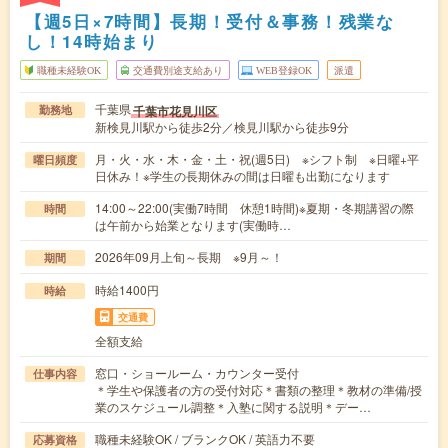
【週5日×7時間】長期！受付＆事務！残業な
し！14時始まり
職種未経験OK
交通費別途支給あり
WEB登録OK
派遣
千葉県
千葉市花見川区
勤務地
新検見川駅から徒歩2分／検見川駅から徒歩9分
月・火・水・木・金・土・祝(週5日) ※シフト制 ※日曜+平
曜日頻度
日休み！※学生の長期休みの間は日曜も出勤になります
14:00～22:00(実働7時間 休憩1時間)※夏期・冬期講習の際
時間
は午前から始業となります(実働時…
2026年09月上旬～長期 ※9月～！
期間
時給1400円
時給
交通費
全額支給
窓口・ショールーム・カウンター受付
仕事内容
＊学生や保護者の方の受付対応＊書類の整理＊教材の準備/授
業のスケジュール調整＊入塾に関する説明＊デー…
職種未経験OK / ブランクOK / 英語力不要
応募資格