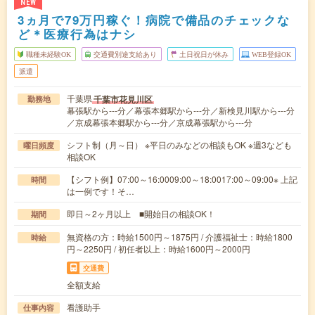
NEW
3ヵ月で79万円稼ぐ！病院で備品のチェックな
ど＊医療行為はナシ
職種未経験OK
交通費別途支給あり
土日祝日が休み
WEB登録OK
派遣
千葉県
千葉市花見川区
勤務地
幕張駅から---分／幕張本郷駅から---分／新検見川駅から---分
／京成幕張本郷駅から---分／京成幕張駅から---分
シフト制（月～日） ※平日のみなどの相談もOK ※週3なども
曜日頻度
相談OK
【シフト例】07:00～16:0009:00～18:0017:00～09:00※ 上記
時間
は一例です！そ…
即日～2ヶ月以上 ■開始日の相談OK！
期間
無資格の方：時給1500円～1875円 / 介護福祉士：時給1800
時給
円～2250円 / 初任者以上：時給1600円～2000円
交通費
全額支給
看護助手
仕事内容