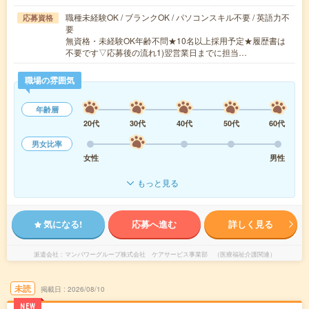
職種未経験OK / ブランクOK / パソコンスキル不要 / 英語力不
応募資格
要
無資格・未経験OK年齢不問★10名以上採用予定★履歴書は
不要です▽応募後の流れ1)翌営業日までに担当…
職場の雰囲気
年齢層
20代
30代
40代
50代
60代
男女比率
女性
男性
もっと見る
気になる!
応募へ進む
詳しく見る
派遣会社
マンパワーグループ株式会社 ケアサービス事業部 （医療福祉介護関連）
未読
掲載日
2026/08/10
NEW