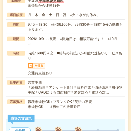
千葉県
千葉市花見川区
勤務地
幕張駅から徒歩18分
月・木・金・土・日・祝 ※火・水がお休み。
曜日頻度
9:45～18:30 ※休憩は60分。※9時30分～18時15分の勤務も
時間
あります。
2026/10/01～長期 ※開始日はご相談可能です！ ※10月
期間
～！
時給1600円＋交 ■給与の前払いが可能な速払いサービスあ
時給
り
交通費
交通費支給あり
営業事務
仕事内容
＊経費精算＊アンケート集計＊資料作成＊備品発注＊郵便物
手配＊CADによる図面制作＊来客対応＊電話応対…
職種未経験OK / ブランクOK / 英語力不要
応募資格
未経験OK！ #初めての派遣歓迎
職場の雰囲気
年齢層