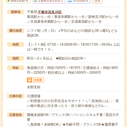
職種未経験OK
交通費別途支給あり
WEB登録OK
派遣
千葉県
千葉市花見川区
勤務地
幕張駅から---分／幕張本郷駅から---分／新検見川駅から---分
／京成幕張本郷駅から---分／京成幕張駅から---分
シフト制（月～日） ※平日のみなどの相談もOK ※週3なども
曜日頻度
相談OK
【シフト例】07:00～16:0009:00～18:0017:00～09:00※ 上記
時間
は一例です！そ…
即日～2ヶ月以上 ■開始日の相談OK！
期間
無資格の方：時給1500円～1875円 / 介護福祉士：時給1800
時給
円～2250円 / 初任者以上：時給1600円～2000円
交通費
全額支給
介護関連
仕事内容
／利用者の方の日常生活をサポート！＼▽具体的には…・買
い物や散歩に付き添ったり・折り紙や体操などのレ…
職種未経験OK / ブランクOK / パソコンスキル不要 / 英語力不
応募資格
要
＼無資格＊未経験OK／★年齢不問・ブランクOK★履歴書不