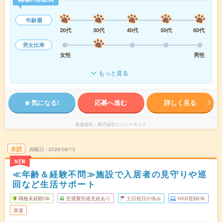
年齢層
20代
30代
40代
50代
60代
男女比率
女性
男性
もっと見る
気になる!
応募へ進む
詳しく見る
派遣会社
株式会社ニッソーネット
未読
掲載日
2026/08/10
NEW
≪年齢＆経験不問≫施設で入居者の見守りや巡
回など生活サポート
職種未経験OK
交通費別途支給あり
土日祝日が休み
WEB登録OK
派遣