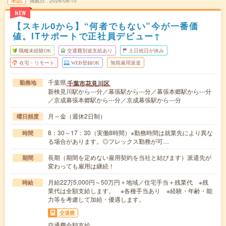
未読
掲載日
2026/08/10
NEW
【スキル0から】“何者でもない”今が一番価
値。ITサポートで正社員デビュー↑
職種未経験OK
交通費別途支給あり
土日祝日が休み
在宅・リモート
WEB登録OK
無期雇用派遣
千葉県
千葉市花見川区
勤務地
新検見川駅から---分／幕張駅から---分／幕張本郷駅から---分
／京成幕張本郷駅から---分／京成幕張駅から---分
月～金（週休2日制）
曜日頻度
8：30～17：30（実働8時間）※勤務時間は就業先により異な
時間
る場合があります。◎フレックス勤務が可…
長期（期間を定めない雇用契約を当社と結びます）派遣先が
期間
変わっても雇用は継続！
月給22万5,000円～50万円＋地域／住宅手当＋残業代 ※残
時給
業代は全額支給します。 ※各種手当あり ※経験・年齢・能
力等を考慮して加給・優遇します。
交通費
交通費全額支給