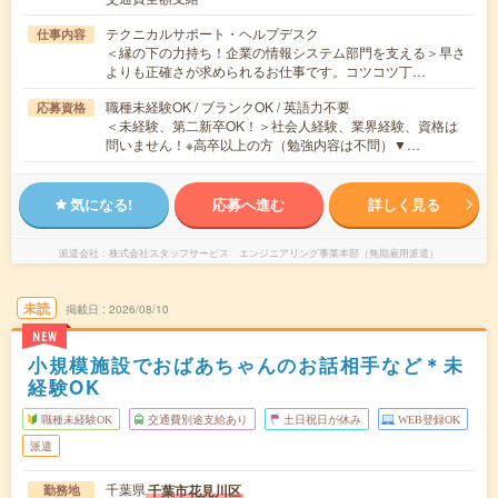
テクニカルサポート・ヘルプデスク
仕事内容
＜縁の下の力持ち！企業の情報システム部門を支える＞早さ
よりも正確さが求められるお仕事です。コツコツ丁…
職種未経験OK / ブランクOK / 英語力不要
応募資格
＜未経験、第二新卒OK！＞社会人経験、業界経験、資格は
問いません！※高卒以上の方（勉強内容は不問）▼…
気になる!
応募へ進む
詳しく見る
派遣会社
株式会社スタッフサービス エンジニアリング事業本部（無期雇用派遣）
未読
掲載日
2026/08/10
NEW
小規模施設でおばあちゃんのお話相手など＊未
経験OK
職種未経験OK
交通費別途支給あり
土日祝日が休み
WEB登録OK
派遣
千葉県
千葉市花見川区
勤務地