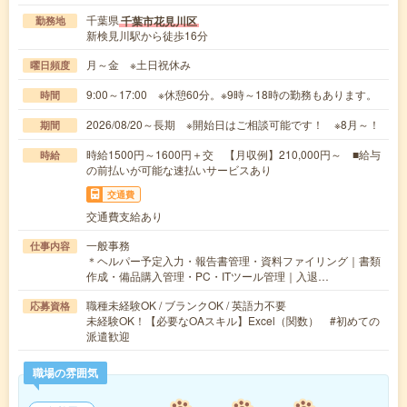
千葉県
千葉市花見川区
勤務地
新検見川駅から徒歩16分
月～金 ※土日祝休み
曜日頻度
9:00～17:00 ※休憩60分。※9時～18時の勤務もあります。
時間
2026/08/20～長期 ※開始日はご相談可能です！ ※8月～！
期間
時給1500円～1600円＋交 【月収例】210,000円～ ■給与
時給
の前払いが可能な速払いサービスあり
交通費
交通費支給あり
一般事務
仕事内容
＊ヘルパー予定入力・報告書管理・資料ファイリング｜書類
作成・備品購入管理・PC・ITツール管理｜入退…
職種未経験OK / ブランクOK / 英語力不要
応募資格
未経験OK！【必要なOAスキル】Excel（関数） #初めての
派遣歓迎
職場の雰囲気