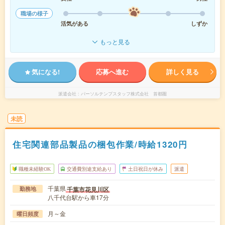
職場の様子
活気がある
しずか
もっと見る
気になる!
応募へ進む
詳しく見る
派遣会社
パーソルテンプスタッフ株式会社 首都圏
未読
住宅関連部品製品の梱包作業/時給1320円
職種未経験OK
交通費別途支給あり
土日祝日が休み
派遣
千葉県
千葉市花見川区
勤務地
八千代台駅から車17分
月～金
曜日頻度