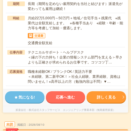
長期（期間を定めない雇用契約を当社と結びます）派遣先が
期間
変わっても雇用は継続！
月給22万5,000円～50万円＋地域／住宅手当＋残業代 ※残
時給
業代は全額支給します。 ※各種手当あり ※経験・年齢・能
力等を考慮して加給・優遇します。
交通費
交通費全額支給
テクニカルサポート・ヘルプデスク
仕事内容
＜縁の下の力持ち！企業の情報システム部門を支える＞早さ
よりも正確さが求められるお仕事です。コツコツ丁…
職種未経験OK / ブランクOK / 英語力不要
応募資格
＜未経験、第二新卒OK！＞社会人経験、業界経験、資格は
問いません！※高卒以上の方（勉強内容は不問）▼…
気になる!
応募へ進む
詳しく見る
派遣会社
株式会社スタッフサービス エンジニアリング事業本部（無期雇用派遣）
未読
掲載日
2026/08/10