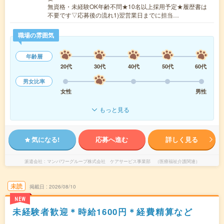
無資格・未経験OK年齢不問★10名以上採用予定★履歴書は
不要です▽応募後の流れ1)翌営業日までに担当…
職場の雰囲気
年齢層
20代
30代
40代
50代
60代
男女比率
女性
男性
もっと見る
気になる!
応募へ進む
詳しく見る
派遣会社
マンパワーグループ株式会社 ケアサービス事業部 （医療福祉介護関連）
未読
掲載日
2026/08/10
NEW
未経験者歓迎＊時給1600円＊経費精算など