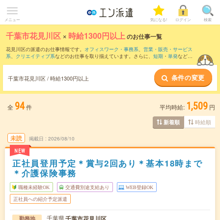
メニュー
気になる!
ログイン
検索
千葉市花見川区
×
時給1300円以上
のお仕事一覧
花見川区の派遣のお仕事情報です。
オフィスワーク・事務系
、
営業・販売・サービス
系
、
クリエイティブ系
などのお仕事を取り揃えています。さらに、
短期
・
単発
などの
期間や、
職種未経験OK
などのこだわり条件で絞り込んでいただけます。
条件の変更
千葉市花見川区 / 時給1300円以上
94
1,509
全
件
平均時給:
円
時給順
新着順
未読
掲載日
2026/08/10
NEW
正社員登用予定＊賞与2回あり＊基本18時まで
＊介護保険事務
職種未経験OK
交通費別途支給あり
WEB登録OK
正社員への紹介予定派遣
千葉県
千葉市花見川区
勤務地