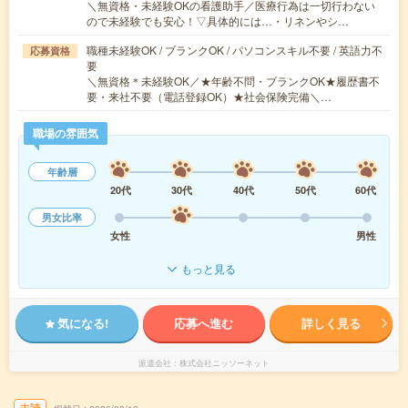
＼無資格・未経験OKの看護助手／医療行為は一切行わない
ので未経験でも安心！▽具体的には…・リネンやシ…
職種未経験OK / ブランクOK / パソコンスキル不要 / 英語力不
応募資格
要
＼無資格＊未経験OK／★年齢不問・ブランクOK★履歴書不
要・来社不要（電話登録OK）★社会保険完備＼…
職場の雰囲気
年齢層
20代
30代
40代
50代
60代
男女比率
女性
男性
もっと見る
気になる!
応募へ進む
詳しく見る
派遣会社
株式会社ニッソーネット