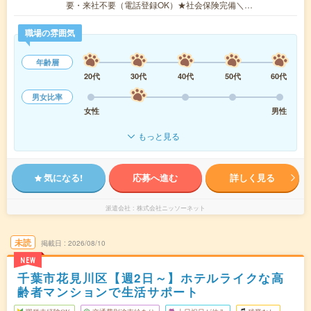
要・来社不要（電話登録OK）★社会保険完備＼…
職場の雰囲気
年齢層
20代
30代
40代
50代
60代
男女比率
女性
男性
もっと見る
気になる!
応募へ進む
詳しく見る
派遣会社
株式会社ニッソーネット
未読
掲載日
2026/08/10
NEW
千葉市花見川区【週2日～】ホテルライクな高
齢者マンションで生活サポート