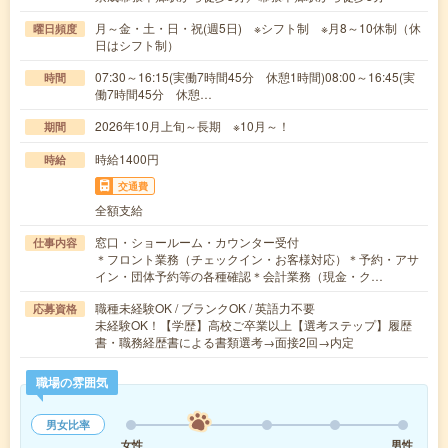
月～金・土・日・祝(週5日) ※シフト制 ※月8～10休制（休
曜日頻度
日はシフト制）
07:30～16:15(実働7時間45分 休憩1時間)08:00～16:45(実
時間
働7時間45分 休憩…
2026年10月上旬～長期 ※10月～！
期間
時給1400円
時給
交通費
全額支給
窓口・ショールーム・カウンター受付
仕事内容
＊フロント業務（チェックイン・お客様対応）＊予約・アサ
イン・団体予約等の各種確認＊会計業務（現金・ク…
職種未経験OK / ブランクOK / 英語力不要
応募資格
未経験OK！【学歴】高校ご卒業以上【選考ステップ】履歴
書・職務経歴書による書類選考→面接2回→内定
職場の雰囲気
男女比率
女性
男性