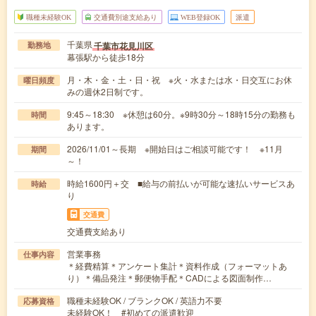
職種未経験OK
交通費別途支給あり
WEB登録OK
派遣
千葉県
千葉市花見川区
勤務地
幕張駅から徒歩18分
月・木・金・土・日・祝 ※火・水または水・日交互にお休
曜日頻度
みの週休2日制です。
9:45～18:30 ※休憩は60分。※9時30分～18時15分の勤務も
時間
あります。
2026/11/01～長期 ※開始日はご相談可能です！ ※11月
期間
～！
時給1600円＋交 ■給与の前払いが可能な速払いサービスあ
時給
り
交通費
交通費支給あり
営業事務
仕事内容
＊経費精算＊アンケート集計＊資料作成（フォーマットあ
り）＊備品発注＊郵便物手配＊CADによる図面制作…
職種未経験OK / ブランクOK / 英語力不要
応募資格
未経験OK！ #初めての派遣歓迎