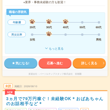
※業界・事務未経験の方も歓迎！
職場の雰囲気
年齢層
20代
30代
40代
50代
60代
男女比率
女性
男性
もっと見る
気になる!
応募へ進む
詳しく見る
派遣会社
パーソルテンプスタッフ株式会社 首都圏
未読
掲載日
2026/08/10
NEW
3ヵ月で79万円稼ぐ！未経験OK＊おばあちゃん
のお話相手など＊