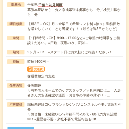
千葉県
千葉市花見川区
勤務地
幕張本郷駅から---分／京成幕張本郷駅から---分／検見川駅か
ら---分
【週2日～OK】月～金曜日で希望シフト制 ※徐々に勤務回数
曜日頻度
を増やしていくことも可能です！（最初は週3日からなど）
【1日5時間～OK】9:00～17:00など※ご希望の時間帯をご相
時間
談ください。※日勤、夜勤のみ、変則…
2ヶ月～OK ※スタート日はお気軽にご相談ください！
期間
時給1400円～
時給
交通費
交通費規定内支給
介護関連
仕事内容
＼有料老人ホームでのケアスタッフ／▽具体的には…・入居
者さんの安否確認や巡回・お食事の準備や見守り・…
職種未経験OK / ブランクOK / パソコンスキル不要 / 英語力不
応募資格
要
＼無資格・未経験OK／※年齢不問※50代・60代の方も活躍
中！※履歴書不要・来社不要で電話相談もOK…