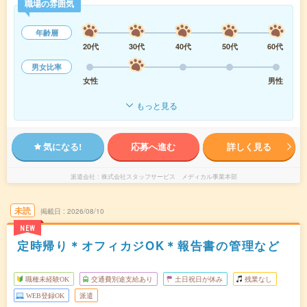
職場の雰囲気
年齢層
20代
30代
40代
50代
60代
男女比率
女性
男性
もっと見る
気になる!
応募へ進む
詳しく見る
派遣会社
株式会社スタッフサービス メディカル事業本部
未読
掲載日
2026/08/10
NEW
定時帰り＊オフィカジOK＊報告書の管理など
職種未経験OK
交通費別途支給あり
土日祝日が休み
残業なし
WEB登録OK
派遣