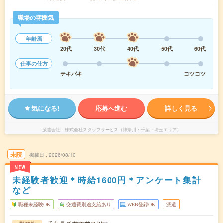
職場の雰囲気
年齢層
20代
30代
40代
50代
60代
仕事の仕方
テキパキ
コツコツ
気になる!
応募へ進む
詳しく見る
派遣会社
株式会社スタッフサービス（神奈川・千葉・埼玉エリア）
未読
掲載日
2026/08/10
NEW
未経験者歓迎＊時給1600円＊アンケート集計
など
職種未経験OK
交通費別途支給あり
WEB登録OK
派遣