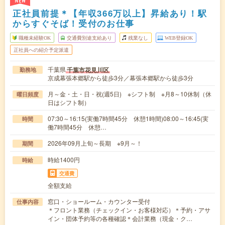
NEW
正社員前提＊【年収366万以上】昇給あり！駅
からすぐそば！受付のお仕事
職種未経験OK
交通費別途支給あり
残業なし
WEB登録OK
正社員への紹介予定派遣
千葉県
千葉市花見川区
勤務地
京成幕張本郷駅から徒歩3分／幕張本郷駅から徒歩3分
月～金・土・日・祝(週5日) ※シフト制 ※月8～10休制（休
曜日頻度
日はシフト制）
07:30～16:15(実働7時間45分 休憩1時間)08:00～16:45(実
時間
働7時間45分 休憩…
2026年09月上旬～長期 ※9月～！
期間
時給1400円
時給
交通費
全額支給
窓口・ショールーム・カウンター受付
仕事内容
＊フロント業務（チェックイン・お客様対応）＊予約・アサ
イン・団体予約等の各種確認＊会計業務（現金・ク…