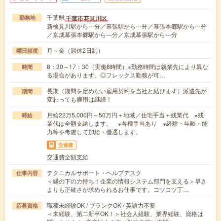
千葉県
千葉市花見川区
勤務地
新検見川駅から---分／幕張駅から---分／幕張本郷駅から---分
／京成幕張本郷駅から---分／京成幕張駅から---分
月～金（週休2日制）
曜日頻度
8：30～17：30（実働8時間）※勤務時間は就業先により異な
時間
る場合があります。◎フレックス勤務が可…
長期（期間を定めない雇用契約を当社と結びます）派遣先が
期間
変わっても雇用は継続！
月給22万5,000円～50万円＋地域／住宅手当＋残業代 ※残
時給
業代は全額支給します。 ※各種手当あり ※経験・年齢・能
力等を考慮して加給・優遇します。
交通費
交通費全額支給
テクニカルサポート・ヘルプデスク
仕事内容
＜縁の下の力持ち！企業の情報システム部門を支える＞早さ
よりも正確さが求められるお仕事です。コツコツ丁…
職種未経験OK / ブランクOK / 英語力不要
応募資格
＜未経験、第二新卒OK！＞社会人経験、業界経験、資格は