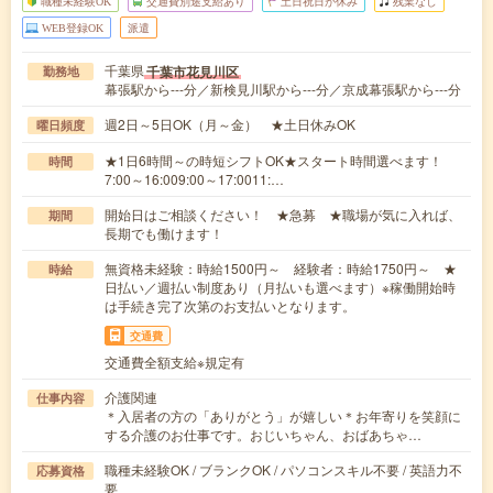
職種未経験OK
交通費別途支給あり
土日祝日が休み
残業なし
WEB登録OK
派遣
千葉県
千葉市花見川区
勤務地
幕張駅から---分／新検見川駅から---分／京成幕張駅から---分
週2日～5日OK（月～金） ★土日休みOK
曜日頻度
★1日6時間～の時短シフトOK★スタート時間選べます！
時間
7:00～16:009:00～17:0011:…
開始日はご相談ください！ ★急募 ★職場が気に入れば、
期間
長期でも働けます！
無資格未経験：時給1500円～ 経験者：時給1750円～ ★
時給
日払い／週払い制度あり（月払いも選べます）※稼働開始時
は手続き完了次第のお支払いとなります。
交通費
交通費全額支給※規定有
介護関連
仕事内容
＊入居者の方の「ありがとう」が嬉しい＊お年寄りを笑顔に
する介護のお仕事です。おじいちゃん、おばあちゃ…
職種未経験OK / ブランクOK / パソコンスキル不要 / 英語力不
応募資格
要