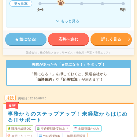
男女比率
女性
男性
もっと見る
気になる!
応募へ進む
詳しく見る
派遣会社
株式会社スタッフサービス（神奈川・千葉・埼玉エリア）
興味があったら「★気になる！」をタップ！
「気になる！」を押しておくと、派遣会社から
「面談確約」
や
「応募歓迎」
が届きます！
未読
掲載日
2026/08/10
NEW
事務からのステップアップ！未経験からはじめ
るITサポート
職種未経験OK
交通費別途支給あり
土日祝日が休み
在宅・リモート
WEB登録OK
無期雇用派遣