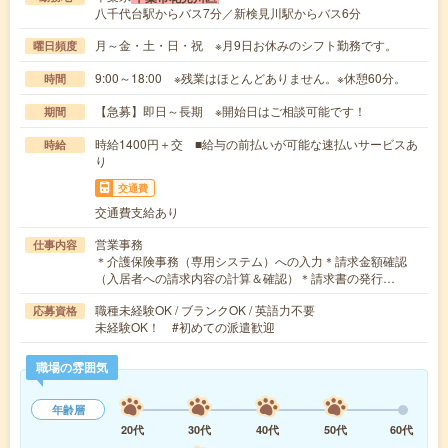
八千代台駅からバス7分／新検見川駅からバス6分
月～金・土・日・祝 ※月9日お休みのシフト勤務です。
曜日頻度
9:00～18:00 ※残業はほとんどありません。※休憩60分。
時間
【急募】即日～長期 ※開始日はご相談可能です！
期間
時給1400円＋交 ■給与の前払いが可能な速払いサービスあ
時給
り
交通費
交通費支給あり
営業事務
仕事内容
＊介護保険事務（専用システム）への入力＊請求金額確認
（入居者への請求内容の計算＆確認）＊請求書の発行…
職種未経験OK / ブランクOK / 英語力不要
応募資格
未経験OK！ #初めての派遣歓迎
職場の雰囲気
年齢層
20代
30代
40代
50代
60代