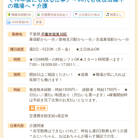
の職場へ＊介護
職種未経験OK
交通費別途支給あり
土日祝日が休み
残業なし
WEB登録OK
派遣
千葉県
千葉市花見川区
勤務地
幕張駅から---分／新検見川駅から---分／京成幕張駅から---分
週2日～5日OK（月～金） ★土日休みOK
曜日頻度
★1日6時間～の時短シフトOK★スタート時間選べます！
時間
7:00～16:009:00～17:0011:…
開始日はご相談ください！ ★急募 ★職場が気に入れば、
期間
長期でも働けます！
無資格未経験：時給1500円～ 経験者：時給1750円～ ★
時給
日払い／週払い制度あり（月払いも選べます）※稼働開始時
は手続き完了次第のお支払いとなります。
交通費
交通費全額支給※規定有
介護関連
仕事内容
＊在宅勤務はできないけれど、時短も週2日勤務も叶う介護
＊おじいちゃん、おばあちゃんが暮らす施設での生…