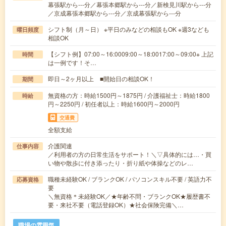
幕張駅から---分／幕張本郷駅から---分／新検見川駅から---分
／京成幕張本郷駅から---分／京成幕張駅から---分
シフト制（月～日） ※平日のみなどの相談もOK ※週3なども
曜日頻度
相談OK
【シフト例】07:00～16:0009:00～18:0017:00～09:00※ 上記
時間
は一例です！そ…
即日～2ヶ月以上 ■開始日の相談OK！
期間
無資格の方：時給1500円～1875円 / 介護福祉士：時給1800
時給
円～2250円 / 初任者以上：時給1600円～2000円
交通費
全額支給
介護関連
仕事内容
／利用者の方の日常生活をサポート！＼▽具体的には…・買
い物や散歩に付き添ったり・折り紙や体操などのレ…
職種未経験OK / ブランクOK / パソコンスキル不要 / 英語力不
応募資格
要
＼無資格＊未経験OK／★年齢不問・ブランクOK★履歴書不
要・来社不要（電話登録OK）★社会保険完備＼…
職場の雰囲気