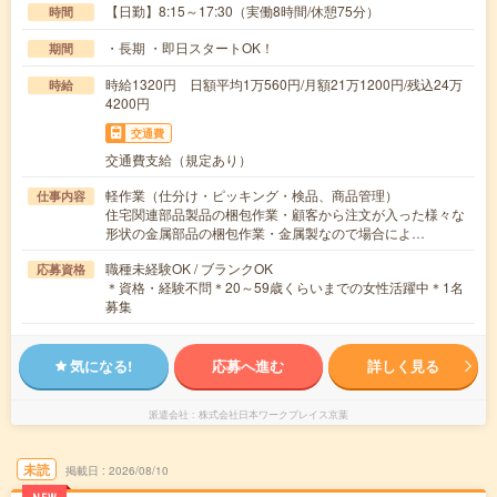
【日勤】8:15～17:30（実働8時間/休憩75分）
時間
・長期 ・即日スタートOK！
期間
時給1320円 日額平均1万560円/月額21万1200円/残込24万
時給
4200円
交通費
交通費支給（規定あり）
軽作業（仕分け・ピッキング・検品、商品管理）
仕事内容
住宅関連部品製品の梱包作業・顧客から注文が入った様々な
形状の金属部品の梱包作業・金属製なので場合によ…
職種未経験OK / ブランクOK
応募資格
＊資格・経験不問＊20～59歳くらいまでの女性活躍中＊1名
募集
気になる!
応募へ進む
詳しく見る
派遣会社
株式会社日本ワークプレイス京葉
未読
掲載日
2026/08/10