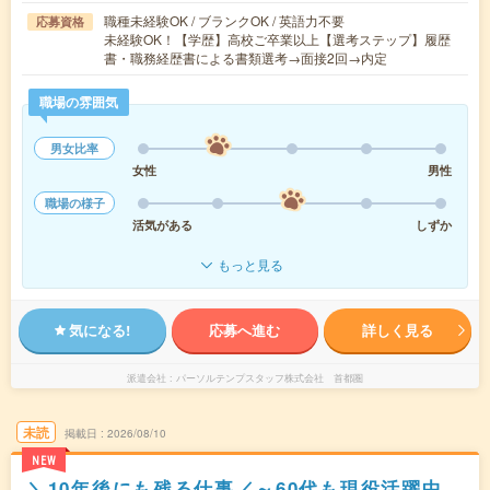
職種未経験OK / ブランクOK / 英語力不要
応募資格
未経験OK！【学歴】高校ご卒業以上【選考ステップ】履歴
書・職務経歴書による書類選考→面接2回→内定
職場の雰囲気
男女比率
女性
男性
職場の様子
活気がある
しずか
もっと見る
気になる!
応募へ進む
詳しく見る
派遣会社
パーソルテンプスタッフ株式会社 首都圏
未読
掲載日
2026/08/10
NEW
＼10年後にも残る仕事／～60代も現役活躍中