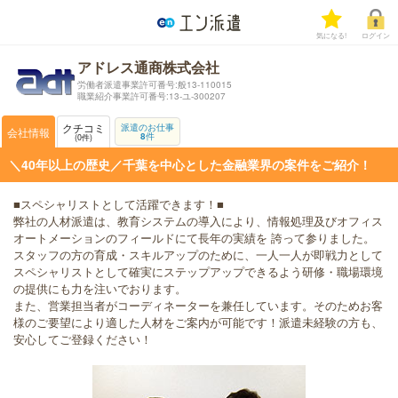
気になる!
ログイン
アドレス通商株式会社
労働者派遣事業許可番号:般13-110015
職業紹介事業許可番号:13-ユ-300207
クチコミ
派遣のお仕事
会社情報
8
件
0
件
＼40年以上の歴史／千葉を中心とした金融業界の案件をご紹介！
■スペシャリストとして活躍できます！■
弊社の人材派遣は、教育システムの導入により、情報処理及びオフィス
オートメーションのフィールドにて長年の実績を 誇って参りました。
スタッフの方の育成・スキルアップのために、一人一人が即戦力として
スペシャリストとして確実にステップアップできるよう研修・職場環境
の提供にも力を注いでおります。
また、営業担当者がコーディネーターを兼任しています。そのためお客
様のご要望により適した人材をご案内が可能です！派遣未経験の方も、
安心してご登録ください！