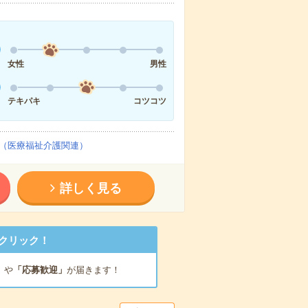
女性
男性
テキパキ
コツコツ
（医療福祉介護関連）
詳しく見る
クリック！
」
や
「応募歓迎」
が届きます！