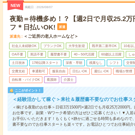
NEW
掲載日
2026/08/07
夜勤＝待機多め！？【週2日で月収25.2
フ＊日払いOK!
派遣
＜ご近所の老人ホームなど＞
派遣先
社会人未経験OK
ブランクOK
大学生歓迎
既卒第二新卒OK
10名
OA不要
英語不要
履歴書不要
40～50代活躍
60歳以上活躍
しゅ
土日祝休
17時以降スタート
深夜・早朝
残業なし
シフト
交替
交費支給
車通勤可
服装自由
日払いOK
週払いOK
職場が禁煙
自転車・バイクOK
看護師
介護士
ここがポイント！
＜経験活かして稼ぐ＞来社＆履歴書不要なのでお仕事ス
＜稼げる夜勤のお仕事＞日収3万1500円×週2日でも月収25万2000
お仕事です。副業・Wワーク希望の方はぜひご応募ください！▼入居
お手伝いいただきます！もくもく×静かに過ごせる時間も多めなので
書不要なのでお仕事スタートも楽々です。お電話ひとつでお仕事紹介