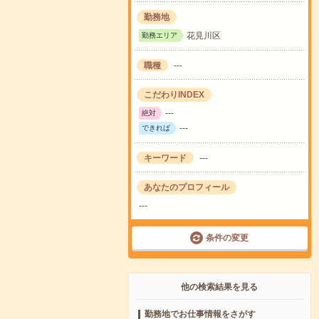
勤務地
花見川区
勤務エリア
職種
---
こだわりINDEX
---
絶対
---
できれば
キーワード
---
あなたのプロフィール
---
条件の変更
他の検索結果を見る
勤務地でお仕事情報をさがす