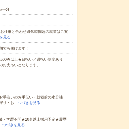
---分
他のお仕事と合わせ週40時間超の就業はご案
を見る
期でも働けます！
万1500円以上★日払い／週払い制度あり
のお支払いとなります。
お手洗いのお手伝い・就寝前の水分補
守り・お…
つづきを見る
齢・学歴不問★10名以上採用予定★履歴
…
つづきを見る