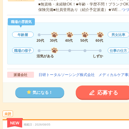
■無資格・未経験OK！■年齢・学歴不問！ブランクOK
保険完備■社員登用あり（紹介予定派遣）★WE…
つづ
職場の雰囲気
年齢層
男女比率
20代
30代
40代
50代
60代
職場の様子
仕事の仕方
活気がある
しずか
日研トータルソーシング株式会社 メディカルケア事
派遣会社
応募する
気になる！
未読
NEW
掲載日
2026/08/05