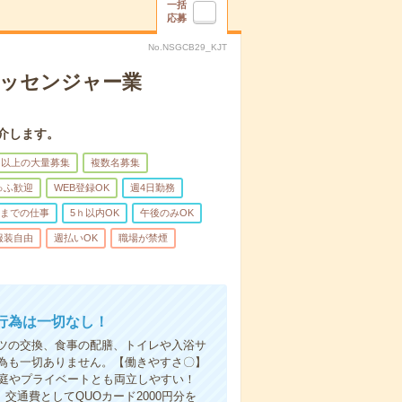
一括
応募
No.NSGCB29_KJT
メッセンジャー業
介します。
名以上の大量募集
複数名募集
ゅふ歓迎
WEB登録OK
週4日勤務
前までの仕事
5ｈ以内OK
午後のみOK
服装自由
週払いOK
職場が禁煙
行為は一切なし！
ツの交換、食事の配膳、トイレや入浴サ
為も一切ありません。【働きやすさ〇】
家庭やプライベートとも両立しやすい！
交通費としてQUOカード2000円分を