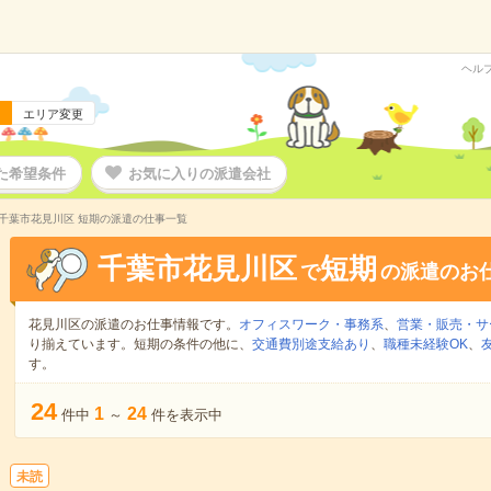
ヘル
エリア変更
た希望条件
お気に入りの派遣会社
千葉市花見川区 短期の派遣の仕事一覧
千葉市花見川区
短期
で
の派遣のお
花見川区の派遣のお仕事情報です。
オフィスワーク・事務系
、
営業・販売・サ
り揃えています。短期の条件の他に、
交通費別途支給あり
、
職種未経験OK
、
す。
24
1
24
件中
～
件を表示中
未読