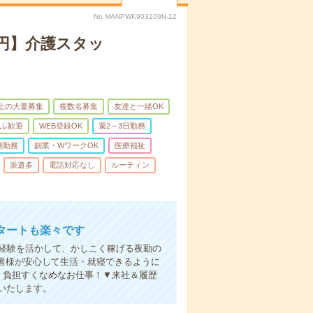
No.MANPWK903109N-12
万円】介護スタッ
以上の大量募集
複数名募集
友達と一緒OK
ふ歓迎
WEB登録OK
週2～3日勤務
制勤務
副業・WワークOK
医療福祉
派遣多
電話対応なし
ルーティン
タートも楽々です
円。経験を活かして、かしこく稼げる夜勤の
者様が安心して生活・就寝できるように
、負担すくなめなお仕事！▼来社＆履歴
いたします。