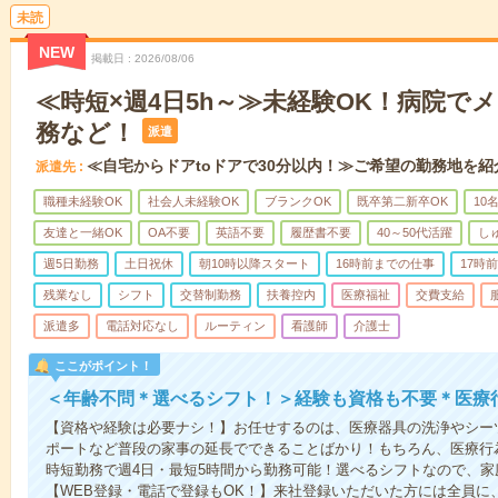
未読
NEW
掲載日
2026/08/06
≪時短×週4日5h～≫未経験OK！病院で
務など！
派遣
≪自宅からドアtoドアで30分以内！≫ご希望の勤務地を紹
派遣先
職種未経験OK
社会人未経験OK
ブランクOK
既卒第二新卒OK
10
友達と一緒OK
OA不要
英語不要
履歴書不要
40～50代活躍
し
週5日勤務
土日祝休
朝10時以降スタート
16時前までの仕事
17時
残業なし
シフト
交替制勤務
扶養控内
医療福祉
交費支給
派遣多
電話対応なし
ルーティン
看護師
介護士
ここがポイント！
＜年齢不問＊選べるシフト！＞経験も資格も不要＊医療
【資格や経験は必要ナシ！】お任せするのは、医療器具の洗浄やシー
ポートなど普段の家事の延長でできることばかり！もちろん、医療行
時短勤務で週4日・最短5時間から勤務可能！選べるシフトなので、
【WEB登録・電話で登録もOK！】来社登録いただいた方には全員に、