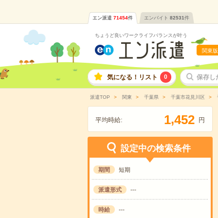
エン派遣
71454
件
エンバイト
82531
件
ちょうど良いワークライフバランスが叶う
関東版
気になる！リスト
0
保存し
派遣TOP
関東
千葉県
千葉市花見川区
,
1
4
5
2
平均時給:
円
設定中の検索条件
期間
短期
派遣形式
---
時給
---