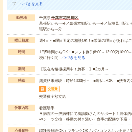
プ…
つづきを見る
勤務地
千葉県
千葉市花見川区
幕張駅から---分／幕張本郷駅から---分／新検見川駅か
張駅から---分
曜日頻度
週4日～■曜日固定の相談OK！■希望の曜日があれば
時間
1日5時間からOK！■シフト例(1)8:00～13:00(2)10:00～
校に行く間…
つづきを見る
期間
【現在も積極採用中！急募！】■2カ月～
時給
無資格未経験：時給1300円～ ■週払いOK ■扶養内
交通費
交通費全額支給
仕事内容
看護助手
▼病院の一般病棟にて看護師さんのサポート！具体的
やシーツ交換・移動の付き添い・食事の配膳や下膳・
応募資格
職種未経験OK / ブランクOK / パソコンスキル不要 /