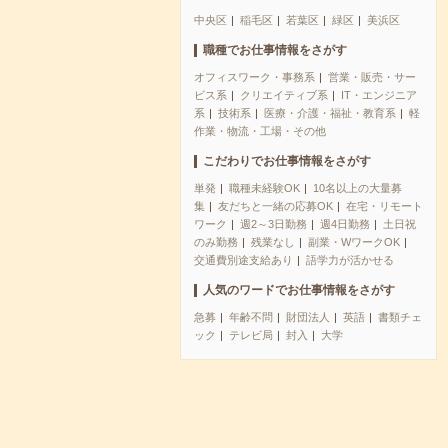
中央区
稲毛区
若葉区
緑区
美浜区
職種でお仕事情報をさがす
オフィスワーク・事務系
営業・販売・サー
ビス系
クリエイティブ系
IT・エンジニア
系
技術系
医療・介護・福祉・教育系
軽
作業・物流・工場・その他
こだわりでお仕事情報をさがす
単発
職種未経験OK
10名以上の大量募
集
友だちと一緒の応募OK
在宅・リモート
ワーク
週2～3日勤務
週4日勤務
土日祝
のみ勤務
残業なし
副業・WワークOK
交通費別途支給あり
語学力が活かせる
人気のワードでお仕事情報をさがす
急募
年齢不問
財団法人
英語
書類チェ
ック
テレビ局
封入
大学