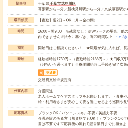
勤務地
千葉県
千葉市花見川区
幕張駅から---分／新検見川駅から---分／京成幕張駅から
曜日頻度
【夜勤】週2日～OK（月～金の間）
時間
16:00～翌9:00 ※残業なし！※Wワークの場合、
内できません※法令に基づき、週20時間以上…
つづき
期間
開始日はご相談ください！ ★職場が気に入れば、長
時給
経験者時給1750円～（夜勤時給2188円～）★日収3
（月払いも選べます）※稼働開始時は手続き完了次第
交通費
交通費支給※規定有
仕事内容
介護関連
老人ホームでケアスタッフをお願いします。・食事や
給・利用者さまが安心して夜を過ごせるよう巡回や見
応募資格
ブランクOK / パソコンスキル不要 / 英語力不要
介護経験のある方（無資格でもOK！）ブランクOK年
書は不要です▽応募後の流れ1)翌営業日までに担当よ