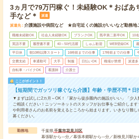
3ヵ月で79万円稼ぐ！未経験OK＊おば
手など＊
派遣
介護施設や病院など ★自宅近くの施設がいいなど勤務地
派遣先
職種未経験OK
社会人未経験OK
ブランクOK
既卒第二新卒OK
10
英語不要
履歴書不要
40～50代活躍
しゅふ歓迎
WEB登録OK
週
平日休
朝10時以降スタート
16時前までの仕事
17時前までの仕事
交費支給
車通勤可
大手
制服
日払いOK
職場が禁煙
派遣多
自転車・バイクOK
看護師
介護士
ここがポイント！
【短期間でガッツリ稼ぐなら介護】年齢・学歴不問＊日払
▼まずは試しに2カ月～OK！「家から徒歩圏内の施設がいい」「少
ご相談ください！ニッソーネットのスタッフがお仕事をご紹介します
や利用者さんのお名前を覚えるところから始まります。いきなり難し
募ください。
勤務地
千葉県
千葉市花見川区
幕張駅から---分／幕張本郷駅から---分／新検見川駅か