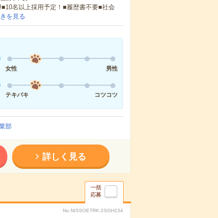
!■10名以上採用予定！■履歴書不要■社会
きを見る
女性
男性
テキパキ
コツコツ
業部
詳しく見る
一括
応募
No.NISSOETRK-2SGH234