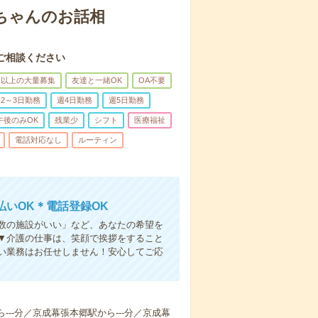
あちゃんのお話相
ご相談ください
名以上の大量募集
友達と一緒OK
OA不要
2～3日勤務
週4日勤務
週5日勤務
午後のみOK
残業少
シフト
医療福祉
電話対応なし
ルーティン
いOK＊電話登録OK
人数の施設がいい」など、あなたの希望を
▼介護の仕事は、笑顔で挨拶をすること
い業務はお任せしません！安心してご応
ら---分／京成幕張本郷駅から---分／京成幕