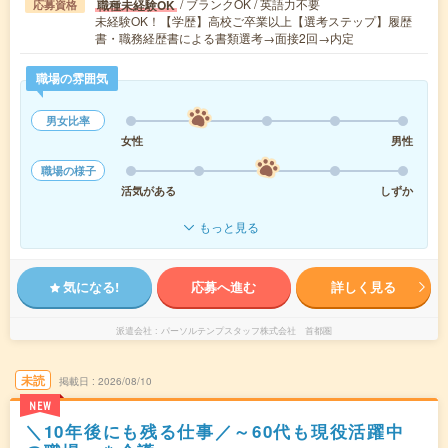
/ ブランクOK / 英語力不要
職種未経験OK
応募資格
未経験OK！【学歴】高校ご卒業以上【選考ステップ】履歴
書・職務経歴書による書類選考→面接2回→内定
職場の雰囲気
男女比率
女性
男性
職場の様子
活気がある
しずか
もっと見る
気になる!
応募へ進む
詳しく見る
派遣会社
パーソルテンプスタッフ株式会社 首都圏
未読
掲載日
2026/08/10
NEW
＼10年後にも残る仕事／～60代も現役活躍中