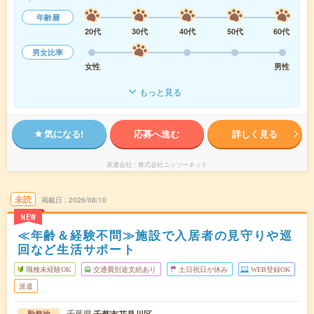
年齢層
20代
30代
40代
50代
60代
男女比率
女性
男性
もっと見る
気になる!
応募へ進む
詳しく見る
派遣会社
株式会社ニッソーネット
未読
掲載日
2026/08/10
NEW
≪年齢＆経験不問≫施設で入居者の見守りや巡
回など生活サポート
職種未経験OK
交通費別途支給あり
土日祝日が休み
WEB登録OK
派遣
千葉県
勤務地