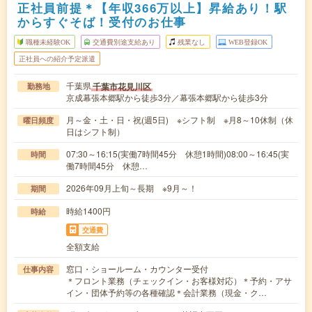
正社員前提＊【年収366万以上】昇給あり！駅
からすぐそば！受付のお仕事
職種未経験OK
交通費別途支給あり
残業なし
WEB登録OK
正社員への紹介予定派遣
千葉県
千葉市花見川区
勤務地
京成幕張本郷駅から徒歩3分／幕張本郷駅から徒歩3分
月～金・土・日・祝(週5日) ※シフト制 ※月8～10休制（休
曜日頻度
日はシフト制）
07:30～16:15(実働7時間45分 休憩1時間)08:00～16:45(実
時間
働7時間45分 休憩…
2026年09月上旬～長期 ※9月～！
期間
時給1400円
時給
交通費
全額支給
窓口・ショールーム・カウンター受付
仕事内容
＊フロント業務（チェックイン・お客様対応）＊予約・アサ
イン・団体予約等の各種確認＊会計業務（現金・ク…