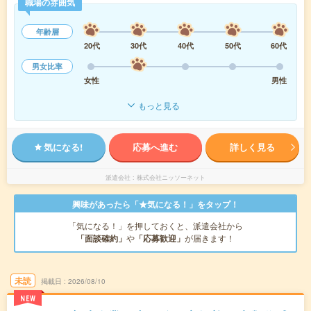
職場の雰囲気
年齢層
20代
30代
40代
50代
60代
男女比率
女性
男性
もっと見る
気になる!
応募へ進む
詳しく見る
派遣会社
株式会社ニッソーネット
興味があったら「★気になる！」をタップ！
「気になる！」を押しておくと、派遣会社から
「面談確約」
や
「応募歓迎」
が届きます！
未読
掲載日
2026/08/10
NEW