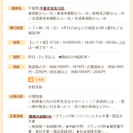
千葉県
千葉市花見川区
勤務地
幕張駅から---分／幕張本郷駅から---分／新検見川駅から---分
／京成幕張本郷駅から---分／京成幕張駅から---分
シフト制（月～日） ※平日のみなどの相談もOK ※週3なども
曜日頻度
相談OK
【シフト例】07:00～16:0009:00～18:0017:00～09:00※ 上記
時間
は一例です！そ…
即日～2ヶ月以上 ■開始日の相談OK！
期間
無資格の方：時給1500円～1875円 / 介護福祉士：時給1800
時給
円～2250円 / 初任者以上：時給1600円～2000円
交通費
全額支給
介護関連
仕事内容
／利用者の方の日常生活をサポート！＼▽具体的には…・買
い物や散歩に付き添ったり・折り紙や体操などのレ…
/ ブランクOK / パソコンスキル不要 / 英語力
職種未経験OK
応募資格
不要
＼無資格＊未経験OK／★年齢不問・ブランクOK★履歴書不
要・来社不要（電話登録OK）★社会保険完備＼…