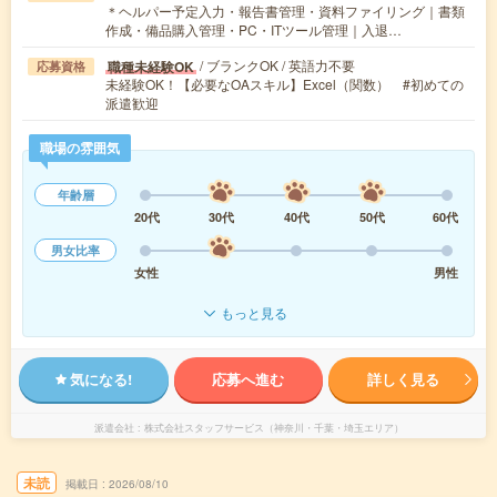
＊ヘルパー予定入力・報告書管理・資料ファイリング｜書類
作成・備品購入管理・PC・ITツール管理｜入退…
/ ブランクOK / 英語力不要
職種未経験OK
応募資格
未経験OK！【必要なOAスキル】Excel（関数） #初めての
派遣歓迎
職場の雰囲気
年齢層
20代
30代
40代
50代
60代
男女比率
女性
男性
もっと見る
気になる!
応募へ進む
詳しく見る
派遣会社
株式会社スタッフサービス（神奈川・千葉・埼玉エリア）
未読
掲載日
2026/08/10