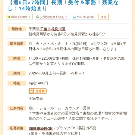
【週5日×7時間】長期！受付＆事務！残業な
し！14時始まり
職種未経験OK
交通費別途支給あり
WEB登録OK
派遣
千葉県
千葉市花見川区
勤務地
新検見川駅から徒歩2分／検見川駅から徒歩9分
月・火・水・木・金・土・祝(週5日) ※シフト制 ※日曜+平
曜日頻度
日休み！※学生の長期休みの間は日曜も出勤になります
14:00～22:00(実働7時間 休憩1時間)※夏期・冬期講習の際
時間
は午前から始業となります(実働時…
2026年09月上旬～長期 ※9月～！
期間
時給1400円
時給
交通費
全額支給
窓口・ショールーム・カウンター受付
仕事内容
＊学生や保護者の方の受付対応＊書類の整理＊教材の準備/授
業のスケジュール調整＊入塾に関する説明＊デー…
/ ブランクOK / 英語力不要
職種未経験OK
応募資格
※業界・事務未経験の方も歓迎！