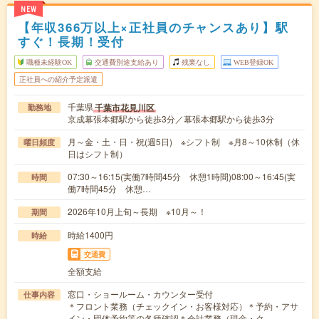
NEW
【年収366万以上×正社員のチャンスあり】駅
すぐ！長期！受付
職種未経験OK
交通費別途支給あり
残業なし
WEB登録OK
正社員への紹介予定派遣
千葉県
千葉市花見川区
勤務地
京成幕張本郷駅から徒歩3分／幕張本郷駅から徒歩3分
月～金・土・日・祝(週5日) ※シフト制 ※月8～10休制（休
曜日頻度
日はシフト制）
07:30～16:15(実働7時間45分 休憩1時間)08:00～16:45(実
時間
働7時間45分 休憩…
2026年10月上旬～長期 ※10月～！
期間
時給1400円
時給
交通費
全額支給
窓口・ショールーム・カウンター受付
仕事内容
＊フロント業務（チェックイン・お客様対応）＊予約・アサ
イン・団体予約等の各種確認＊会計業務（現金・ク…