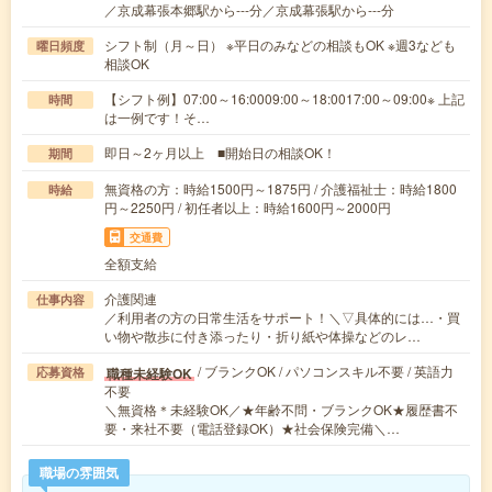
／京成幕張本郷駅から---分／京成幕張駅から---分
シフト制（月～日） ※平日のみなどの相談もOK ※週3なども
曜日頻度
相談OK
【シフト例】07:00～16:0009:00～18:0017:00～09:00※ 上記
時間
は一例です！そ…
即日～2ヶ月以上 ■開始日の相談OK！
期間
無資格の方：時給1500円～1875円 / 介護福祉士：時給1800
時給
円～2250円 / 初任者以上：時給1600円～2000円
交通費
全額支給
介護関連
仕事内容
／利用者の方の日常生活をサポート！＼▽具体的には…・買
い物や散歩に付き添ったり・折り紙や体操などのレ…
/ ブランクOK / パソコンスキル不要 / 英語力
職種未経験OK
応募資格
不要
＼無資格＊未経験OK／★年齢不問・ブランクOK★履歴書不
要・来社不要（電話登録OK）★社会保険完備＼…
職場の雰囲気