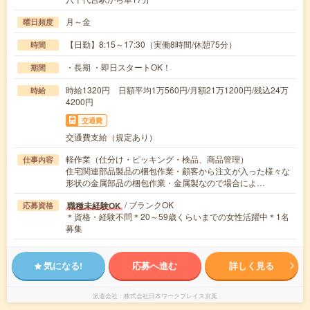
月～金
曜日頻度
【日勤】8:15～17:30（実働8時間/休憩75分）
時間
・長期 ・即日スタートOK！
期間
時給1320円 日額平均1万560円/月額21万1200円/残込24万
時給
4200円
交通費
交通費支給（規定あり）
軽作業（仕分け・ピッキング・検品、商品管理）
仕事内容
住宅関連部品製品の梱包作業・顧客から注文が入った様々な
形状の金属部品の梱包作業・金属製なので場合によ…
/ ブランクOK
職種未経験OK
応募資格
＊資格・経験不問＊20～59歳くらいまでの女性活躍中＊1名
募集
気になる!
応募へ進む
詳しく見る
派遣会社
株式会社日本ワークプレイス京葉