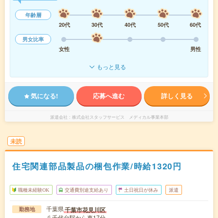
年齢層
20代
30代
40代
50代
60代
男女比率
女性
男性
もっと見る
気になる!
応募へ進む
詳しく見る
派遣会社
株式会社スタッフサービス メディカル事業本部
未読
住宅関連部品製品の梱包作業/時給1320円
職種未経験OK
交通費別途支給あり
土日祝日が休み
派遣
千葉県
千葉市花見川区
勤務地
八千代台駅から車17分