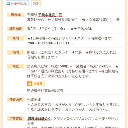
WEB登録OK
派遣
千葉県
千葉市花見川区
勤務地
幕張駅から---分／新検見川駅から---分／京成幕張駅から---分
週2日～5日OK（月～金） ★土日休みOK
曜日頻度
★1日6時間～の時短シフトOK★スタート時間選べます！
時間
7:00～16:009:00～17:0011:…
開始日はご相談ください！ ★急募 ★職場が気に入れば、
期間
長期でも働けます！
無資格未経験：時給1500円～ 経験者：時給1750円～ ★
時給
日払い／週払い制度あり（月払いも選べます）※稼働開始時
は手続き完了次第のお支払いとなります。
交通費
交通費全額支給※規定有
介護関連
仕事内容
＊入居者の方の「ありがとう」が嬉しい＊お年寄りを笑顔に
する介護のお仕事です。おじいちゃん、おばあちゃ…
/ ブランクOK / パソコンスキル不要 / 英語力
職種未経験OK
応募資格
不要
無資格・未経験OK年齢不問★10名以上採用予定★履歴書は