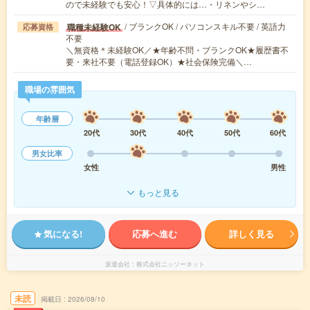
ので未経験でも安心！▽具体的には…・リネンやシ…
/ ブランクOK / パソコンスキル不要 / 英語力
職種未経験OK
応募資格
不要
＼無資格＊未経験OK／★年齢不問・ブランクOK★履歴書不
要・来社不要（電話登録OK）★社会保険完備＼…
職場の雰囲気
年齢層
20代
30代
40代
50代
60代
男女比率
女性
男性
もっと見る
気になる!
応募へ進む
詳しく見る
派遣会社
株式会社ニッソーネット
未読
掲載日
2026/08/10