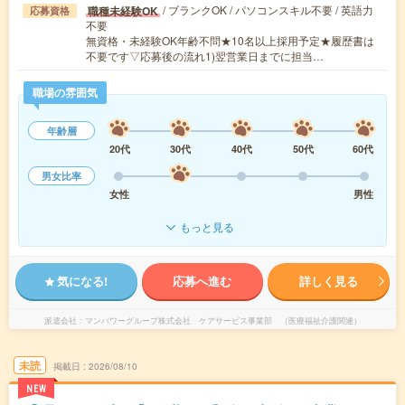
/ ブランクOK / パソコンスキル不要 / 英語力
職種未経験OK
応募資格
不要
無資格・未経験OK年齢不問★10名以上採用予定★履歴書は
不要です▽応募後の流れ1)翌営業日までに担当…
職場の雰囲気
年齢層
20代
30代
40代
50代
60代
男女比率
女性
男性
もっと見る
気になる!
応募へ進む
詳しく見る
派遣会社
マンパワーグループ株式会社 ケアサービス事業部 （医療福祉介護関連）
未読
掲載日
2026/08/10
NEW