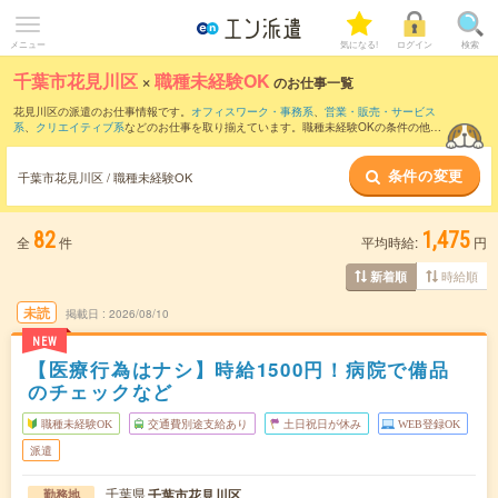
メニュー
気になる!
ログイン
検索
千葉市花見川区
×
職種未経験OK
のお仕事一覧
花見川区の派遣のお仕事情報です。
オフィスワーク・事務系
、
営業・販売・サービス
系
、
クリエイティブ系
などのお仕事を取り揃えています。職種未経験OKの条件の他
に、
交通費別途支給あり
、
友だちと一緒の応募OK
、
残業なし
などのこだわり条件も取
り揃えています。
条件の変更
千葉市花見川区 / 職種未経験OK
82
1,475
全
件
平均時給:
円
時給順
新着順
未読
掲載日
2026/08/10
NEW
【医療行為はナシ】時給1500円！病院で備品
のチェックなど
職種未経験OK
交通費別途支給あり
土日祝日が休み
WEB登録OK
派遣
千葉県
千葉市花見川区
勤務地