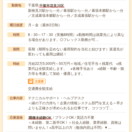
千葉県
千葉市花見川区
勤務地
新検見川駅から---分／幕張駅から---分／幕張本郷駅から---分
／京成幕張本郷駅から---分／京成幕張駅から---分
月～金（週休2日制）
曜日頻度
8：30～17：30（実働8時間）※勤務時間は就業先により異な
時間
る場合があります。◎フレックス勤務が可…
長期（期間を定めない雇用契約を当社と結びます）派遣先が
期間
変わっても雇用は継続！
月給22万5,000円～50万円＋地域／住宅手当＋残業代 ※残
時給
業代は全額支給します。 ※各種手当あり ※経験・年齢・能
力等を考慮して加給・優遇します。
交通費
交通費全額支給
テクニカルサポート・ヘルプデスク
仕事内容
＜縁の下の力持ち！企業の情報システム部門を支える＞早さ
よりも正確さが求められるお仕事です。コツコツ丁…
/ ブランクOK / 英語力不要
職種未経験OK
応募資格
＜未経験、第二新卒OK！＞社会人経験、業界経験、資格は
問いません！※高卒以上の方（勉強内容は不問）▼…