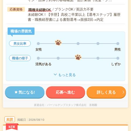
/ ブランクOK / 英語力不要
職種未経験OK
応募資格
未経験OK！【学歴】高校ご卒業以上【選考ステップ】履歴
書・職務経歴書による書類選考→面接2回→内定
職場の雰囲気
男女比率
女性
男性
職場の様子
活気がある
しずか
もっと見る
気になる!
応募へ進む
詳しく見る
派遣会社
パーソルテンプスタッフ株式会社 首都圏
未読
掲載日
2026/08/10
NEW