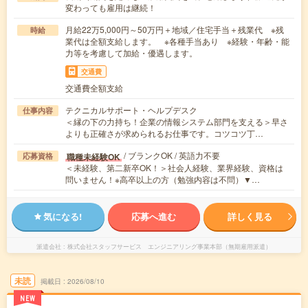
変わっても雇用は継続！
月給22万5,000円～50万円＋地域／住宅手当＋残業代 ※残
時給
業代は全額支給します。 ※各種手当あり ※経験・年齢・能
力等を考慮して加給・優遇します。
交通費
交通費全額支給
テクニカルサポート・ヘルプデスク
仕事内容
＜縁の下の力持ち！企業の情報システム部門を支える＞早さ
よりも正確さが求められるお仕事です。コツコツ丁…
/ ブランクOK / 英語力不要
職種未経験OK
応募資格
＜未経験、第二新卒OK！＞社会人経験、業界経験、資格は
問いません！※高卒以上の方（勉強内容は不問）▼…
気になる!
応募へ進む
詳しく見る
派遣会社
株式会社スタッフサービス エンジニアリング事業本部（無期雇用派遣）
未読
掲載日
2026/08/10
NEW