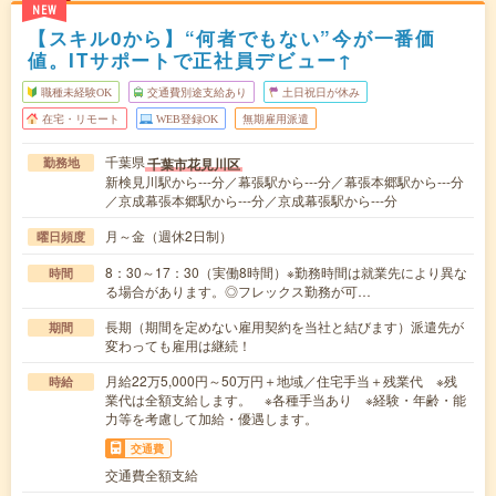
NEW
【スキル0から】“何者でもない”今が一番価
値。ITサポートで正社員デビュー↑
職種未経験OK
交通費別途支給あり
土日祝日が休み
在宅・リモート
WEB登録OK
無期雇用派遣
千葉県
千葉市花見川区
勤務地
新検見川駅から---分／幕張駅から---分／幕張本郷駅から---分
／京成幕張本郷駅から---分／京成幕張駅から---分
月～金（週休2日制）
曜日頻度
8：30～17：30（実働8時間）※勤務時間は就業先により異な
時間
る場合があります。◎フレックス勤務が可…
長期（期間を定めない雇用契約を当社と結びます）派遣先が
期間
変わっても雇用は継続！
月給22万5,000円～50万円＋地域／住宅手当＋残業代 ※残
時給
業代は全額支給します。 ※各種手当あり ※経験・年齢・能
力等を考慮して加給・優遇します。
交通費
交通費全額支給