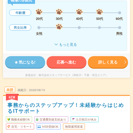
職場の雰囲気
年齢層
20代
30代
40代
50代
60代
男女比率
女性
男性
もっと見る
気になる!
応募へ進む
詳しく見る
派遣会社
株式会社スタッフサービス（神奈川・千葉・埼玉エリア）
未読
掲載日
2026/08/10
NEW
事務からのステップアップ！未経験からはじめ
るITサポート
職種未経験OK
交通費別途支給あり
土日祝日が休み
在宅・リモート
WEB登録OK
無期雇用派遣