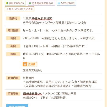
職種未経験OK
交通費別途支給あり
WEB登録OK
正社員への紹介予定派遣
千葉県
千葉市花見川区
勤務地
八千代台駅からバス7分／新検見川駅からバス6分
月～金・土・日・祝 ※月9日お休みのシフト勤務です。
曜日頻度
9:00～18:00 ※残業はほとんどありません。※休憩60分。
時間
【急募】即日～長期 ※開始日はご相談可能です！
期間
時給1400円＋交 ■給与の前払いが可能な速払いサービスあ
時給
り
交通費
交通費支給あり
営業事務
仕事内容
＊介護保険事務（専用システム）への入力＊請求金額確認
（入居者への請求内容の計算＆確認）＊請求書の発行…
/ ブランクOK / 英語力不要
職種未経験OK
応募資格
未経験OK！ #初めての派遣歓迎