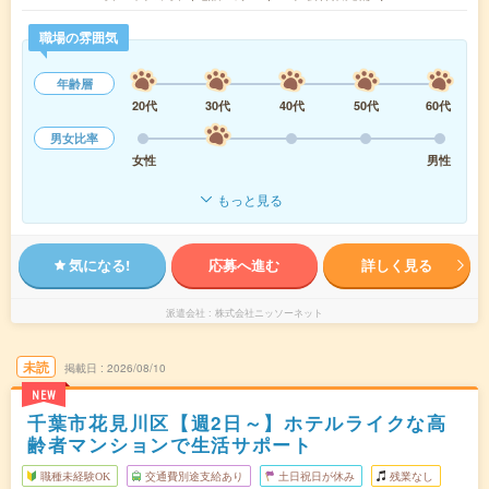
職場の雰囲気
年齢層
20代
30代
40代
50代
60代
男女比率
女性
男性
もっと見る
気になる!
応募へ進む
詳しく見る
派遣会社
株式会社ニッソーネット
未読
掲載日
2026/08/10
NEW
千葉市花見川区【週2日～】ホテルライクな高
齢者マンションで生活サポート
職種未経験OK
交通費別途支給あり
土日祝日が休み
残業なし