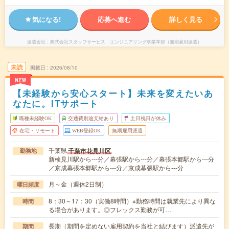
気になる!
応募へ進む
詳しく見る
派遣会社
株式会社スタッフサービス エンジニアリング事業本部（無期雇用派遣）
未読
掲載日
2026/08/10
NEW
【未経験から安心スタート】未来を変えたいあ
なたに。ITサポート
職種未経験OK
交通費別途支給あり
土日祝日が休み
在宅・リモート
WEB登録OK
無期雇用派遣
千葉県
千葉市花見川区
勤務地
新検見川駅から---分／幕張駅から---分／幕張本郷駅から---分
／京成幕張本郷駅から---分／京成幕張駅から---分
月～金（週休2日制）
曜日頻度
8：30～17：30（実働8時間）※勤務時間は就業先により異な
時間
る場合があります。◎フレックス勤務が可…
長期（期間を定めない雇用契約を当社と結びます）派遣先が
期間