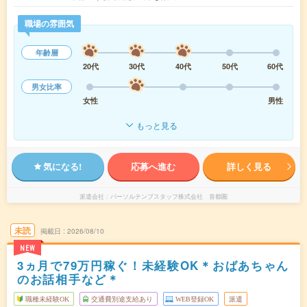
職場の雰囲気
年齢層
20代
30代
40代
50代
60代
男女比率
女性
男性
もっと見る
気になる!
応募へ進む
詳しく見る
派遣会社
パーソルテンプスタッフ株式会社 首都圏
未読
掲載日
2026/08/10
NEW
3ヵ月で79万円稼ぐ！未経験OK＊おばあちゃん
のお話相手など＊
職種未経験OK
交通費別途支給あり
WEB登録OK
派遣