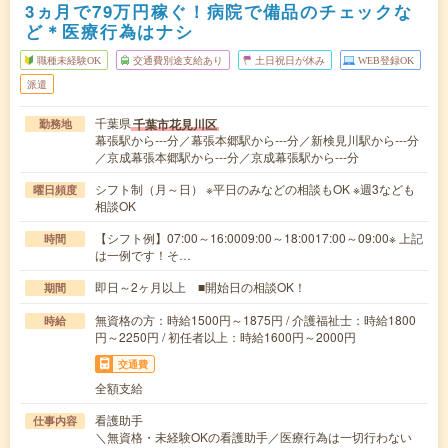
3ヵ月で79万円稼ぐ！病院で備品のチェックな
ど＊医療行為はナシ
職種未経験OK
交通費別途支給あり
土日祝日が休み
WEB登録OK
派遣
千葉県
千葉市花見川区
勤務地
幕張駅から---分／幕張本郷駅から---分／新検見川駅から---分
／京成幕張本郷駅から---分／京成幕張駅から---分
シフト制（月～日） ※平日のみなどの相談もOK ※週3なども
曜日頻度
相談OK
【シフト例】07:00～16:0009:00～18:0017:00～09:00※ 上記
時間
は一例です！そ…
即日～2ヶ月以上 ■開始日の相談OK！
期間
無資格の方：時給1500円～1875円 / 介護福祉士：時給1800
時給
円～2250円 / 初任者以上：時給1600円～2000円
交通費
全額支給
看護助手
仕事内容
＼無資格・未経験OKの看護助手／医療行為は一切行わない