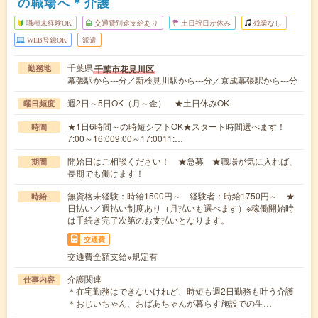
の職場へ＊介護
職種未経験OK
交通費別途支給あり
土日祝日が休み
残業なし
WEB登録OK
派遣
千葉県
千葉市花見川区
勤務地
幕張駅から---分／新検見川駅から---分／京成幕張駅から---分
週2日～5日OK（月～金） ★土日休みOK
曜日頻度
★1日6時間～の時短シフトOK★スタート時間選べます！
時間
7:00～16:009:00～17:0011:…
開始日はご相談ください！ ★急募 ★職場が気に入れば、
期間
長期でも働けます！
無資格未経験：時給1500円～ 経験者：時給1750円～ ★
時給
日払い／週払い制度あり（月払いも選べます）※稼働開始時
は手続き完了次第のお支払いとなります。
交通費
交通費全額支給※規定有
介護関連
仕事内容
＊在宅勤務はできないけれど、時短も週2日勤務も叶う介護
＊おじいちゃん、おばあちゃんが暮らす施設での生…