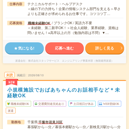
テクニカルサポート・ヘルプデスク
仕事内容
＜縁の下の力持ち！企業の情報システム部門を支える＞早さ
よりも正確さが求められるお仕事です。コツコツ丁…
/ ブランクOK / 英語力不要
職種未経験OK
応募資格
＜未経験、第二新卒OK！＞社会人経験、業界経験、資格は
問いません！※高卒以上の方（勉強内容は不問）▼…
気になる!
応募へ進む
詳しく見る
派遣会社
株式会社スタッフサービス エンジニアリング事業本部（無期雇用派遣）
未読
掲載日
2026/08/10
NEW
小規模施設でおばあちゃんのお話相手など＊未
経験OK
職種未経験OK
交通費別途支給あり
土日祝日が休み
WEB登録OK
派遣
千葉県
千葉市花見川区
勤務地
幕張駅から---分／幕張本郷駅から---分／新検見川駅から---分