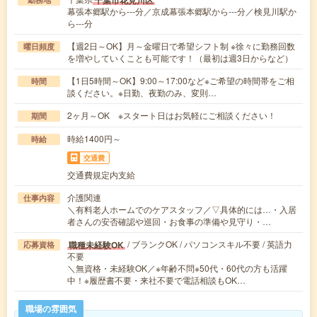
千葉市花見川区
幕張本郷駅から---分／京成幕張本郷駅から---分／検見川駅か
ら---分
【週2日～OK】月～金曜日で希望シフト制 ※徐々に勤務回数
曜日頻度
を増やしていくことも可能です！（最初は週3日からなど）
【1日5時間～OK】9:00～17:00など※ご希望の時間帯をご相
時間
談ください。※日勤、夜勤のみ、変則…
2ヶ月～OK ※スタート日はお気軽にご相談ください！
期間
時給1400円～
時給
交通費
交通費規定内支給
介護関連
仕事内容
＼有料老人ホームでのケアスタッフ／▽具体的には…・入居
者さんの安否確認や巡回・お食事の準備や見守り・…
/ ブランクOK / パソコンスキル不要 / 英語力
職種未経験OK
応募資格
不要
＼無資格・未経験OK／※年齢不問※50代・60代の方も活躍
中！※履歴書不要・来社不要で電話相談もOK…
職場の雰囲気