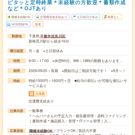
ピタッと定時終業＊未経験の方歓迎＊書類作成
など＊OJTあり
職種未経験OK
交通費別途支給あり
土日祝日が休み
残業なし
WEB登録OK
派遣
千葉県
千葉市花見川区
勤務地
新検見川駅から徒歩16分
月～金 ※土日祝休み
曜日頻度
9:00～17:00 ※休憩60分。9時～18時の勤務もあります。
時間
2026/09/20～長期 ※開始日はご相談可能です！ ※9月～！
期間
時給1500円～1600円＋交 ■給与の前払いが可能な速払いサ
時給
ービスあり
交通費
交通費支給あり
一般事務
仕事内容
＊ヘルパーさんの予定入力・報告書管理・資料ファイリング
｜書類作成＊備品購入・管理＊ITツール管理｜入…
/ ブランクOK / 英語力不要
職種未経験OK
応募資格