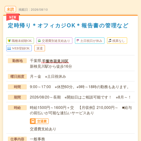
未読
掲載日
2026/08/10
NEW
定時帰り＊オフィカジOK＊報告書の管理など
職種未経験OK
交通費別途支給あり
土日祝日が休み
残業なし
WEB登録OK
派遣
千葉県
千葉市花見川区
勤務地
新検見川駅から徒歩16分
月～金 ※土日祝休み
曜日頻度
9:00～17:00 ※休憩60分。※9時～18時の勤務もあります。
時間
2026/08/20～長期 ※開始日はご相談可能です！ ※8月～！
期間
時給1500円～1600円＋交 【月収例】210,000円～ ■給与
時給
の前払いが可能な速払いサービスあり
交通費
交通費支給あり
一般事務
仕事内容