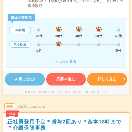
未経験OK！【必要なOAスキル】Excel（関数） #初めての
派遣歓迎
職場の雰囲気
年齢層
20代
30代
40代
50代
60代
男女比率
女性
男性
もっと見る
気になる!
応募へ進む
詳しく見る
派遣会社
株式会社スタッフサービス（神奈川・千葉・埼玉エリア）
未読
掲載日
2026/08/10
NEW
正社員登用予定＊賞与2回あり＊基本18時まで
＊介護保険事務