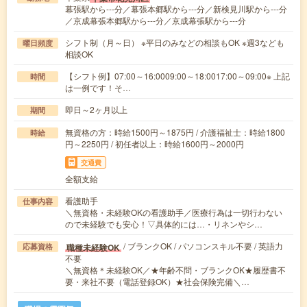
幕張駅から---分／幕張本郷駅から---分／新検見川駅から---分
／京成幕張本郷駅から---分／京成幕張駅から---分
シフト制（月～日） ※平日のみなどの相談もOK ※週3なども
曜日頻度
相談OK
【シフト例】07:00～16:0009:00～18:0017:00～09:00※ 上記
時間
は一例です！そ…
即日～2ヶ月以上
期間
無資格の方：時給1500円～1875円 / 介護福祉士：時給1800
時給
円～2250円 / 初任者以上：時給1600円～2000円
交通費
全額支給
看護助手
仕事内容
＼無資格・未経験OKの看護助手／医療行為は一切行わない
ので未経験でも安心！▽具体的には…・リネンやシ…
/ ブランクOK / パソコンスキル不要 / 英語力
職種未経験OK
応募資格
不要
＼無資格＊未経験OK／★年齢不問・ブランクOK★履歴書不
要・来社不要（電話登録OK）★社会保険完備＼…