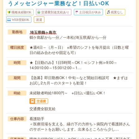
うメッセンジャー業務など！日払いOK
職種未経験OK
交通費別途支給あり
土日祝日が休み
残業なし
WEB登録OK
派遣
埼玉県鶴ヶ島市
勤務地
鶴ケ島駅から---分／一本松(埼玉県)駅から---分
★週4日～（月～日） ※希望のシフトを毎月提出（日数と曜
曜日頻度
日の組み合わせや固定も可）
★【日勤のみ】1日5時間～OK！≪シフト例≫9:00～
時間
14:0010:00～15:0012:00～1…
【急募】即日勤務OK！中旬～など開始日相談可 ★まずは
期間
お試し2カ月～のスタートも歓迎！
未経験者時給1800円～ ※日払い/週払いOK！
時給
交通費
交通費全額支給
看護助手
仕事内容
＜医療現場を支える、縁の下の力持ち＞病院内で看護師さん
のサポートをお願いします。出来るところから少し…
職種未経験OK / ブランクOK / パソコンスキル不要 / 英語力不