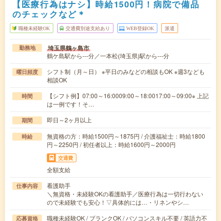
【医療行為はナシ】時給1500円！病院で備品
のチェックなど＊
職種未経験OK
交通費別途支給あり
WEB登録OK
派遣
埼玉県鶴ヶ島市
勤務地
鶴ケ島駅から---分／一本松(埼玉県)駅から---分
シフト制（月～日） ※平日のみなどの相談もOK ※週3なども
曜日頻度
相談OK
【シフト例】07:00～16:0009:00～18:0017:00～09:00※ 上記
時間
は一例です！そ…
即日～2ヶ月以上
期間
無資格の方：時給1500円～1875円 / 介護福祉士：時給1800
時給
円～2250円 / 初任者以上：時給1600円～2000円
交通費
全額支給
看護助手
仕事内容
＼無資格・未経験OKの看護助手／医療行為は一切行わない
ので未経験でも安心！▽具体的には…・リネンやシ…
職種未経験OK / ブランクOK / パソコンスキル不要 / 英語力不
応募資格