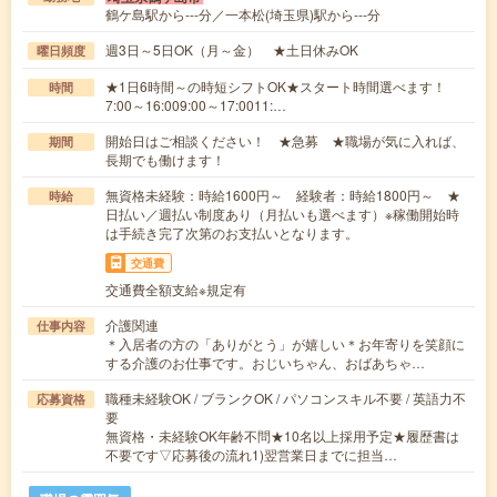
鶴ケ島駅から---分／一本松(埼玉県)駅から---分
週3日～5日OK（月～金） ★土日休みOK
曜日頻度
★1日6時間～の時短シフトOK★スタート時間選べます！
時間
7:00～16:009:00～17:0011:…
開始日はご相談ください！ ★急募 ★職場が気に入れば、
期間
長期でも働けます！
無資格未経験：時給1600円～ 経験者：時給1800円～ ★
時給
日払い／週払い制度あり（月払いも選べます）※稼働開始時
は手続き完了次第のお支払いとなります。
交通費
交通費全額支給※規定有
介護関連
仕事内容
＊入居者の方の「ありがとう」が嬉しい＊お年寄りを笑顔に
する介護のお仕事です。おじいちゃん、おばあちゃ…
職種未経験OK / ブランクOK / パソコンスキル不要 / 英語力不
応募資格
要
無資格・未経験OK年齢不問★10名以上採用予定★履歴書は
不要です▽応募後の流れ1)翌営業日までに担当…