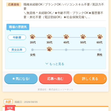
職種未経験OK / ブランクOK / パソコンスキル不要 / 英語力不
応募資格
要
＼無資格＊未経験OK／★年齢不問・ブランクOK★履歴書不
要・来社不要（電話登録OK）★社会保険完備＼…
職場の雰囲気
年齢層
20代
30代
40代
50代
60代
男女比率
女性
男性
もっと見る
気になる!
応募へ進む
詳しく見る
派遣会社
株式会社ニッソーネット
未読
掲載日
2026/08/05
NEW