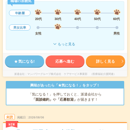
職場の雰囲気
年齢層
20代
30代
40代
50代
60代
男女比率
女性
男性
もっと見る
気になる!
応募へ進む
詳しく見る
派遣会社
マンパワーグループ株式会社 ケアサービス事業部 （医療福祉介護関連）
興味があったら「★気になる！」をタップ！
「気になる！」を押しておくと、派遣会社から
「面談確約」
や
「応募歓迎」
が届きます！
未読
掲載日
2026/08/06
NEW