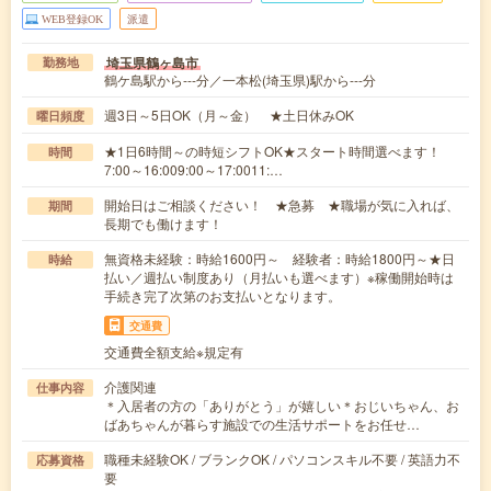
WEB登録OK
派遣
埼玉県鶴ヶ島市
勤務地
鶴ケ島駅から---分／一本松(埼玉県)駅から---分
週3日～5日OK（月～金） ★土日休みOK
曜日頻度
★1日6時間～の時短シフトOK★スタート時間選べます！
時間
7:00～16:009:00～17:0011:…
開始日はご相談ください！ ★急募 ★職場が気に入れば、
期間
長期でも働けます！
無資格未経験：時給1600円～ 経験者：時給1800円～★日
時給
払い／週払い制度あり（月払いも選べます）※稼働開始時は
手続き完了次第のお支払いとなります。
交通費
交通費全額支給※規定有
介護関連
仕事内容
＊入居者の方の「ありがとう」が嬉しい＊おじいちゃん、お
ばあちゃんが暮らす施設での生活サポートをお任せ…
職種未経験OK / ブランクOK / パソコンスキル不要 / 英語力不
応募資格
要