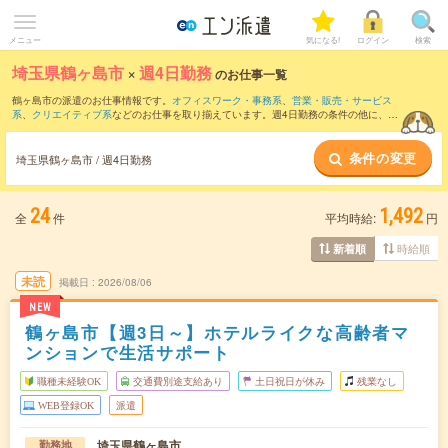
メニュー
気になる!
ログイン
検索
埼玉県鶴ヶ島市
×
週4日勤務
のお仕事一覧
鶴ヶ島市の派遣のお仕事情報です。
オフィスワーク・事務系
、
営業・販売・サービス
系
、
クリエイティブ系
などのお仕事を取り揃えています。週4日勤務の条件の他に、
交
通費別途支給あり
、
職種未経験OK
、
友だちと一緒の応募OK
などのこだわり条件も取
り揃えています。
条件の変更
埼玉県鶴ヶ島市 / 週4日勤務
24
1,492
全
件
平均時給:
円
時給順
新着順
未読
掲載日
2026/08/06
NEW
鶴ヶ島市【週3日～】ホテルライクな高齢者マ
ンションで生活サポート
職種未経験OK
交通費別途支給あり
土日祝日が休み
残業なし
WEB登録OK
派遣
埼玉県鶴ヶ島市
勤務地