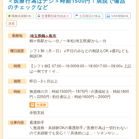
＜医療行為はナシ＞時給1500円！病院で備品
のチェックなど
職種未経験OK
交通費別途支給あり
土日祝日が休み
WEB登録OK
派遣
埼玉県鶴ヶ島市
勤務地
鶴ケ島駅から---分／一本松(埼玉県)駅から---分
シフト制（月～日） ※平日のみなどの相談もOK ※週3なども
曜日頻度
相談OK
【シフト例】07:00～16:0009:00～18:0017:00～09:00※ 上記
時間
は一例です！そ…
即日～2ヶ月以上
期間
無資格の方：時給1500円～1875円 / 介護福祉士：時給1800
時給
円～2250円 / 初任者以上：時給1600円～2000円
交通費
全額支給
看護助手
仕事内容
＼無資格・未経験OKの看護助手／医療行為は一切行わない
ので未経験でも安心！▽具体的には…・リネンやシ…