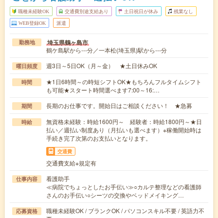
職種未経験OK
交通費別途支給あり
土日祝日が休み
残業なし
WEB登録OK
派遣
埼玉県鶴ヶ島市
勤務地
鶴ケ島駅から---分／一本松(埼玉県)駅から---分
週3日～5日OK（月～金） ★土日休みOK
曜日頻度
★1日6時間～の時短シフトOK★もちろんフルタイムシフト
時間
も可能★スタート時間選べます7:00～16:…
長期のお仕事です。開始日はご相談ください！ ★急募
期間
無資格未経験：時給1600円～ 経験者：時給1800円～★日
時給
払い／週払い制度あり（月払いも選べます）※稼働開始時は
手続き完了次第のお支払いとなります。
交通費
交通費支給※規定有
看護助手
仕事内容
≪病院でちょっとしたお手伝い≫○カルテ整理などの看護師
さんのお手伝い○シーツの交換やベッドメイキング…
職種未経験OK / ブランクOK / パソコンスキル不要 / 英語力不
応募資格