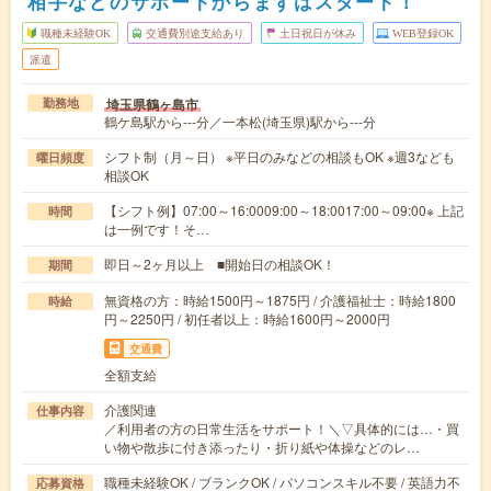
相手などのサポートからまずはスタート！
職種未経験OK
交通費別途支給あり
土日祝日が休み
WEB登録OK
派遣
埼玉県鶴ヶ島市
勤務地
鶴ケ島駅から---分／一本松(埼玉県)駅から---分
シフト制（月～日） ※平日のみなどの相談もOK ※週3なども
曜日頻度
相談OK
【シフト例】07:00～16:0009:00～18:0017:00～09:00※ 上記
時間
は一例です！そ…
即日～2ヶ月以上 ■開始日の相談OK！
期間
無資格の方：時給1500円～1875円 / 介護福祉士：時給1800
時給
円～2250円 / 初任者以上：時給1600円～2000円
交通費
全額支給
介護関連
仕事内容
／利用者の方の日常生活をサポート！＼▽具体的には…・買
い物や散歩に付き添ったり・折り紙や体操などのレ…
職種未経験OK / ブランクOK / パソコンスキル不要 / 英語力不
応募資格