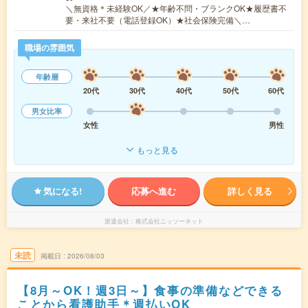
＼無資格＊未経験OK／★年齢不問・ブランクOK★履歴書不
要・来社不要（電話登録OK）★社会保険完備＼…
職場の雰囲気
年齢層
20代
30代
40代
50代
60代
男女比率
女性
男性
もっと見る
気になる!
応募へ進む
詳しく見る
派遣会社
株式会社ニッソーネット
未読
掲載日
2026/08/03
【8月～OK！週3日～】食事の準備などできる
ことから看護助手＊週払いOK