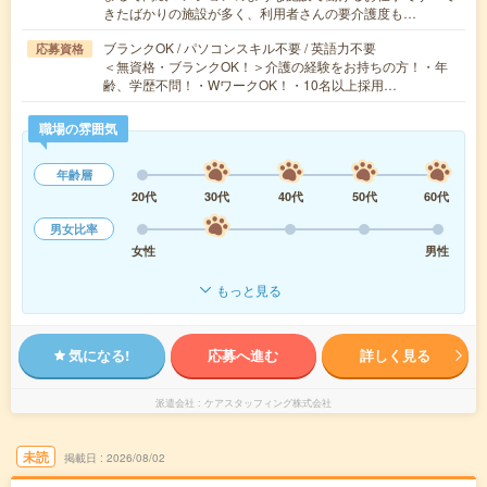
きたばかりの施設が多く、利用者さんの要介護度も…
ブランクOK / パソコンスキル不要 / 英語力不要
応募資格
＜無資格・ブランクOK！＞介護の経験をお持ちの方！・年
齢、学歴不問！・WワークOK！・10名以上採用…
職場の雰囲気
年齢層
20代
30代
40代
50代
60代
男女比率
女性
男性
もっと見る
気になる!
応募へ進む
詳しく見る
派遣会社
ケアスタッフィング株式会社
未読
掲載日
2026/08/02