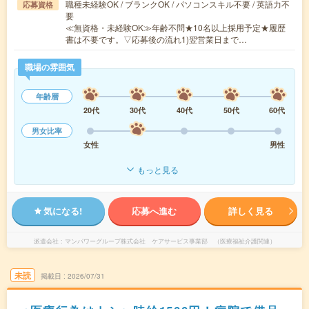
職種未経験OK / ブランクOK / パソコンスキル不要 / 英語力不
応募資格
要
≪無資格・未経験OK≫年齢不問★10名以上採用予定★履歴
書は不要です。▽応募後の流れ1)翌営業日まで…
職場の雰囲気
年齢層
20代
30代
40代
50代
60代
男女比率
女性
男性
もっと見る
気になる!
応募へ進む
詳しく見る
派遣会社
マンパワーグループ株式会社 ケアサービス事業部 （医療福祉介護関連）
未読
掲載日
2026/07/31