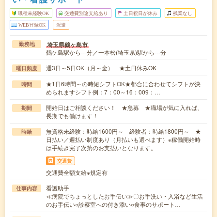
職種未経験OK
交通費別途支給あり
土日祝日が休み
残業なし
WEB登録OK
派遣
埼玉県鶴ヶ島市
勤務地
鶴ケ島駅から---分／一本松(埼玉県)駅から---分
週3日～5日OK（月～金） ★土日休みOK
曜日頻度
★1日6時間～の時短シフトOK★都合に合わせてシフトが決
時間
められますシフト例：7：00～16：009：…
開始日はご相談ください！ ★急募 ★職場が気に入れば、
期間
長期でも働けます！
無資格未経験：時給1600円～ 経験者：時給1800円～ ★
時給
日払い／週払い制度あり（月払いも選べます）※稼働開始時
は手続き完了次第のお支払いとなります。
交通費
交通費全額支給※規定有
看護助手
仕事内容
≪病院でちょっとしたお手伝い≫〇お手洗い・入浴など生活
のお手伝い○診察室への付き添い○食事のサポート…