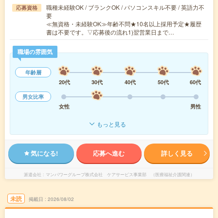
職種未経験OK / ブランクOK / パソコンスキル不要 / 英語力不
応募資格
要
≪無資格・未経験OK≫年齢不問★10名以上採用予定★履歴
書は不要です。▽応募後の流れ1)翌営業日まで…
職場の雰囲気
年齢層
20代
30代
40代
50代
60代
男女比率
女性
男性
もっと見る
気になる!
応募へ進む
詳しく見る
派遣会社
マンパワーグループ株式会社 ケアサービス事業部 （医療福祉介護関連）
未読
掲載日
2026/08/02