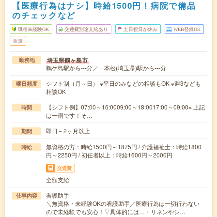
【医療行為はナシ】時給1500円！病院で備品
のチェックなど
職種未経験OK
交通費別途支給あり
土日祝日が休み
WEB登録OK
派遣
埼玉県鶴ヶ島市
勤務地
鶴ケ島駅から---分／一本松(埼玉県)駅から---分
シフト制（月～日） ※平日のみなどの相談もOK ※週3なども
曜日頻度
相談OK
【シフト例】07:00～16:0009:00～18:0017:00～09:00※ 上記
時間
は一例です！そ…
即日～2ヶ月以上
期間
無資格の方：時給1500円～1875円 / 介護福祉士：時給1800
時給
円～2250円 / 初任者以上：時給1600円～2000円
交通費
全額支給
看護助手
仕事内容
＼無資格・未経験OKの看護助手／医療行為は一切行わない
ので未経験でも安心！▽具体的には…・リネンやシ…