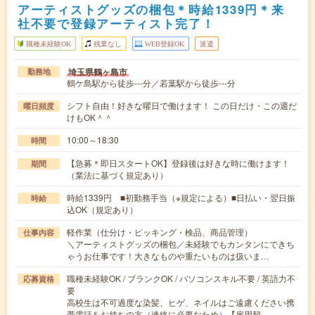
アーティストグッズの梱包＊時給1339円＊来
社不要で登録アーティスト完了！
職種未経験OK
残業なし
WEB登録OK
派遣
埼玉県鶴ヶ島市
勤務地
鶴ケ島駅から徒歩---分／若葉駅から徒歩---分
シフト自由！好きな曜日で働けます！ この日だけ・この週だ
曜日頻度
けもOK＾＾
10:00～18:30
時間
【急募＊即日スタートOK】登録後は好きな時に働けます！
期間
（業法に基づく規定あり）
時給1339円 ■初勤務手当（※規定による）■日払い・翌日振
時給
込OK（規定あり）
軽作業（仕分け・ピッキング・検品、商品管理）
仕事内容
＼アーティストグッズの梱包／未経験でもカンタンにできち
ゃうお仕事です！大きなものや重たいものは扱いま…
職種未経験OK / ブランクOK / パソコンスキル不要 / 英語力不
応募資格
要
高校生は不可過度な染髪、ヒゲ、ネイルはご遠慮ください携
帯電話をお持ちの方（連絡に必要なため）【雇用契…