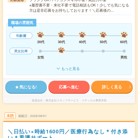
※履歴書不要・来社不要で電話相談もOK！少しでも気になる
方は是非応募をお待ちしております！＼応募後の…
職場の雰囲気
年齢層
20代
30代
40代
50代
60代
男女比率
女性
男性
もっと見る
気になる!
応募へ進む
詳しく見る
派遣会社
株式会社スタッフサービス メディカル事業本部
未読
掲載日
2026/08/01
＼日払い×時給1600円／医療行為なし＊付き添
い＊看護サポート