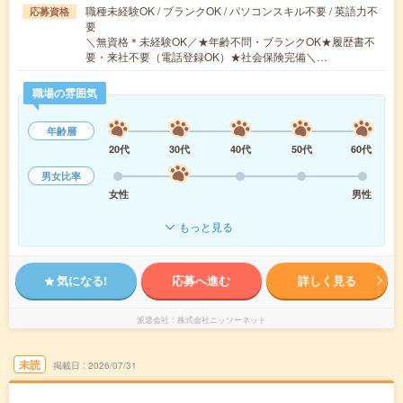
職種未経験OK / ブランクOK / パソコンスキル不要 / 英語力不
応募資格
要
＼無資格＊未経験OK／★年齢不問・ブランクOK★履歴書不
要・来社不要（電話登録OK）★社会保険完備＼…
職場の雰囲気
年齢層
20代
30代
40代
50代
60代
男女比率
女性
男性
もっと見る
気になる!
応募へ進む
詳しく見る
派遣会社
株式会社ニッソーネット
未読
掲載日
2026/07/31