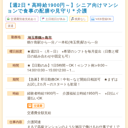
【週2日＊高時給1900円～】シニア向けマンシ
ョンで食事の配膳や見守り＊介護
交通費別途支給あり
土日祝日が休み
残業なし
WEB登録OK
派遣
埼玉県鶴ヶ島市
勤務地
鶴ケ島駅から---分／一本松(埼玉県)駅から---分
★週2日～（月～日） ※希望のシフトを毎月提出（日数と曜
曜日頻度
日の組み合わせや固定も可）
★【日勤のみ】1日5時間～OK！≪シフト例≫9:00～
時間
14:0010:00～15:0012:00～1…
【急募】即日勤務OK！中旬～など開始日相談可 ★まずは
期間
お試し2カ月～のスタートも歓迎！
経験者時給1900円～ 介護福祉士時給1950円～ ※日払い/
時給
週払いOK
交通費
交通費全額支給
介護関連
仕事内容
まるで高級マンションのような施設で働けるお仕事です！で