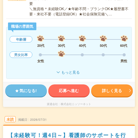
要
＼無資格＊未経験OK／★年齢不問・ブランクOK★履歴書不
要・来社不要（電話登録OK）★社会保険完備＼…
職場の雰囲気
年齢層
20代
30代
40代
50代
60代
男女比率
女性
男性
もっと見る
気になる!
応募へ進む
詳しく見る
派遣会社
株式会社ニッソーネット
未読
掲載日
2026/07/31
【未経験可！週4日～】看護師のサポートを行