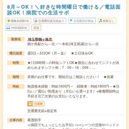
8月～OK！＼好きな時間曜日で働ける／電話面
談OK！病院での生活サポ
職種未経験OK
交通費別途支給あり
土日祝日が休み
残業なし
WEB登録OK
派遣
埼玉県鶴ヶ島市
勤務地
鶴ケ島駅から---分／一本松(埼玉県)駅から---分
週3日～5日OK（月～金） ★土日休みOK
曜日頻度
★1日6時間～の時短シフトOK★都合に合わせてシフトが決
時間
められますシフト例：7：00～16：009：…
長期のお仕事です。開始日はご相談ください！ ★急募
期間
無資格未経験：時給1600円～ 経験者：時給1800円～★日
時給
払い／週払い制度あり（月払いも選べます）※稼働開始時は
手続き完了次第のお支払いとなります。
交通費
交通費支給※規定有
看護助手
仕事内容
≪病院でちょっとしたお手伝い≫○シーツの交換やベッドメ