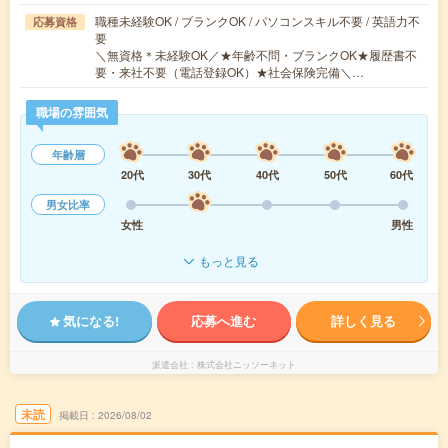
職種未経験OK / ブランクOK / パソコンスキル不要 / 英語力不
応募資格
要
＼無資格＊未経験OK／★年齢不問・ブランクOK★履歴書不
要・来社不要（電話登録OK）★社会保険完備＼…
職場の雰囲気
年齢層
20代
30代
40代
50代
60代
男女比率
女性
男性
もっと見る
気になる!
応募へ進む
詳しく見る
派遣会社
株式会社ニッソーネット
未読
掲載日
2026/08/02