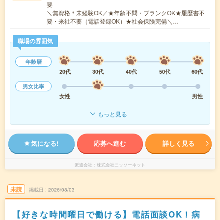
要
＼無資格＊未経験OK／★年齢不問・ブランクOK★履歴書不
要・来社不要（電話登録OK）★社会保険完備＼…
職場の雰囲気
年齢層
20代
30代
40代
50代
60代
男女比率
女性
男性
もっと見る
気になる!
応募へ進む
詳しく見る
派遣会社
株式会社ニッソーネット
未読
掲載日
2026/08/03
【好きな時間曜日で働ける】電話面談OK！病