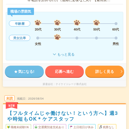
職場の雰囲気
年齢層
20代
30代
40代
50代
60代
男女比率
女性
男性
もっと見る
気になる!
応募へ進む
詳しく見る
派遣会社
テイケイトレード株式会社
未読
掲載日
2026/08/04
NEW
【フルタイムじゃ働けない！という方へ】週3
や時短もOK＊ケアスタッフ
職種未経験OK
交通費別途支給あり
土日祝日が休み
残業なし