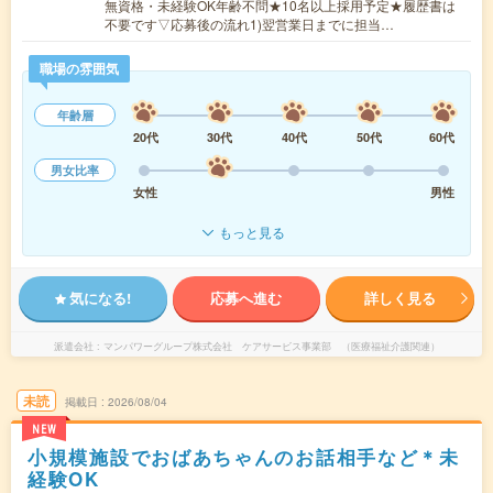
無資格・未経験OK年齢不問★10名以上採用予定★履歴書は
不要です▽応募後の流れ1)翌営業日までに担当…
職場の雰囲気
年齢層
20代
30代
40代
50代
60代
男女比率
女性
男性
もっと見る
気になる!
応募へ進む
詳しく見る
派遣会社
マンパワーグループ株式会社 ケアサービス事業部 （医療福祉介護関連）
未読
掲載日
2026/08/04
NEW
小規模施設でおばあちゃんのお話相手など＊未
経験OK