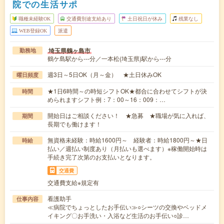
院での生活サポ
職種未経験OK
交通費別途支給あり
土日祝日が休み
残業なし
WEB登録OK
派遣
埼玉県鶴ヶ島市
勤務地
鶴ケ島駅から---分／一本松(埼玉県)駅から---分
週3日～5日OK（月～金） ★土日休みOK
曜日頻度
★1日6時間～の時短シフトOK★都合に合わせてシフトが決
時間
められますシフト例：7：00～16：009：…
開始日はご相談ください！ ★急募 ★職場が気に入れば、
期間
長期でも働けます！
無資格未経験：時給1600円～ 経験者：時給1800円～★日
時給
払い／週払い制度あり（月払いも選べます）※稼働開始時は
手続き完了次第のお支払いとなります。
交通費
交通費支給※規定有
看護助手
仕事内容
≪病院でちょっとしたお手伝い≫○シーツの交換やベッドメ
イキング〇お手洗い・入浴など生活のお手伝い○診…