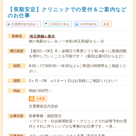
【長期安定】クリニックでの受付＆ご案内など
のお仕事
交通費別途支給あり
土日祝日が休み
WEB登録OK
派遣
埼玉県鶴ヶ島市
勤務地
鶴ケ島駅から---分／一本松(埼玉県)駅から---分
【週3日～OK】月～金曜日で希望シフト制 ※徐々に勤務回数
曜日頻度
を増やしていくことも可能です！（最初は週3日からなど）
8:00～17:009:00～18:00など※ご希望の時間帯をご相談くだ
時間
さい。
2ヶ月～OK ※スタート日はお気軽にご相談ください！
期間
時給1300円～
時給
交通費
交通費規定内支給
医療事務・病院受付
仕事内容
＜ブランク・社会復帰歓迎！＞クリニックでの診察予約の受
付とそれに伴うシンプルな事務のお仕事です。ー具…
ブランクOK / パソコンスキル不要 / 英語力不要
応募資格