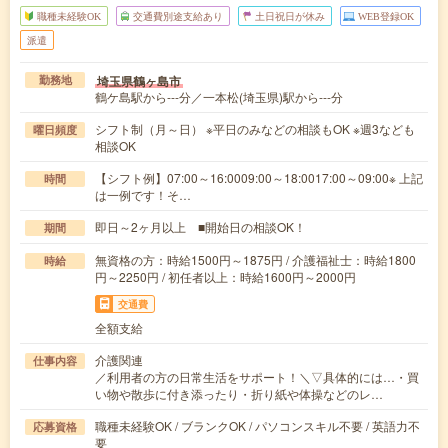
職種未経験OK
交通費別途支給あり
土日祝日が休み
WEB登録OK
派遣
埼玉県鶴ヶ島市
勤務地
鶴ケ島駅から---分／一本松(埼玉県)駅から---分
シフト制（月～日） ※平日のみなどの相談もOK ※週3なども
曜日頻度
相談OK
【シフト例】07:00～16:0009:00～18:0017:00～09:00※ 上記
時間
は一例です！そ…
即日～2ヶ月以上 ■開始日の相談OK！
期間
無資格の方：時給1500円～1875円 / 介護福祉士：時給1800
時給
円～2250円 / 初任者以上：時給1600円～2000円
交通費
全額支給
介護関連
仕事内容
／利用者の方の日常生活をサポート！＼▽具体的には…・買
い物や散歩に付き添ったり・折り紙や体操などのレ…
職種未経験OK / ブランクOK / パソコンスキル不要 / 英語力不
応募資格
要