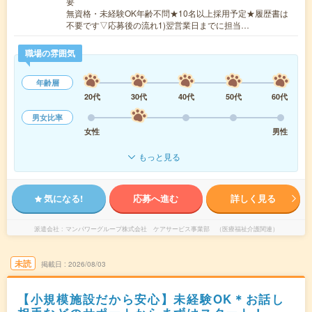
要
無資格・未経験OK年齢不問★10名以上採用予定★履歴書は
不要です▽応募後の流れ1)翌営業日までに担当…
職場の雰囲気
年齢層
20代
30代
40代
50代
60代
男女比率
女性
男性
もっと見る
気になる!
応募へ進む
詳しく見る
派遣会社
マンパワーグループ株式会社 ケアサービス事業部 （医療福祉介護関連）
未読
掲載日
2026/08/03
【小規模施設だから安心】未経験OK＊お話し