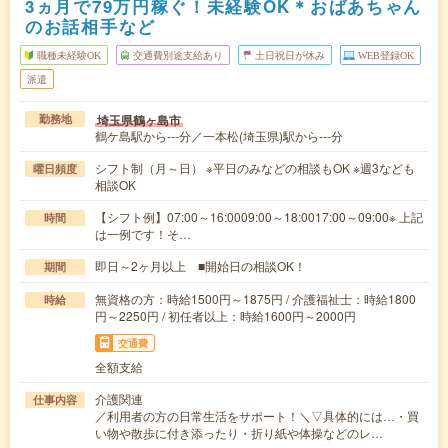
3ヵ月で79万円稼ぐ！未経験OK＊おばあちゃん
のお話相手など
職種未経験OK
交通費別途支給あり
土日祝日が休み
WEB登録OK
派遣
埼玉県鶴ヶ島市
勤務地
鶴ケ島駅から---分／一本松(埼玉県)駅から---分
シフト制（月～日） ※平日のみなどの相談もOK ※週3なども
曜日頻度
相談OK
【シフト例】07:00～16:0009:00～18:0017:00～09:00※ 上記
時間
は一例です！そ…
即日～2ヶ月以上 ■開始日の相談OK！
期間
無資格の方：時給1500円～1875円 / 介護福祉士：時給1800
時給
円～2250円 / 初任者以上：時給1600円～2000円
交通費
全額支給
介護関連
仕事内容
／利用者の方の日常生活をサポート！＼▽具体的には…・買
い物や散歩に付き添ったり・折り紙や体操などのレ…