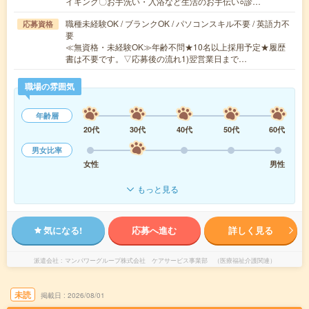
イキング〇お手洗い・入浴など生活のお手伝い○診…
職種未経験OK / ブランクOK / パソコンスキル不要 / 英語力不
応募資格
要
≪無資格・未経験OK≫年齢不問★10名以上採用予定★履歴
書は不要です。▽応募後の流れ1)翌営業日まで…
職場の雰囲気
年齢層
20代
30代
40代
50代
60代
男女比率
女性
男性
もっと見る
気になる!
応募へ進む
詳しく見る
派遣会社
マンパワーグループ株式会社 ケアサービス事業部 （医療福祉介護関連）
未読
掲載日
2026/08/01