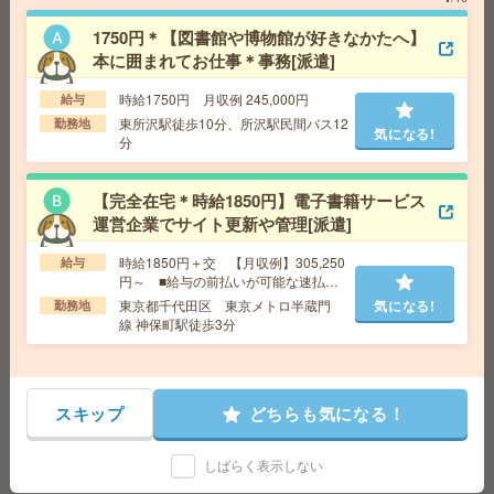
【社員前提】未経験OK！駅チカ！《17時15分定時》所沢
航空記念館での総務業務[正社員への紹介予定派遣]
1750円＊【図書館や博物館が好きなかたへ】
本に囲まれてお仕事＊事務[派遣]
給 与
時給1650円 月収例 25万円 時給1650円×実
働7h15m×週5日×4週+残業10h ※月収例を保証するも
時給1750円 月収例 245,000円
給与
のではありません。
東所沢駅徒歩10分、所沢駅民間バス12
勤務地
気になる!
交通費
1ヶ月3万円を上限として実費支給
気になる!
分
勤務地
新宿線 航空公園 徒歩1分 新宿線 所沢
徒歩14分
【完全在宅＊時給1850円】電子書籍サービス
運営企業でサイト更新や管理[派遣]
完全在宅＊時給1900円！週4日＆10-15時半勤務！人材サ
時給1850円＋交 【月収例】305,250
給与
ービス企業で営業事務[派遣]
円～ ■給与の前払いが可能な速払い
サービスあり
東京都千代田区 東京メトロ半蔵門
気になる!
勤務地
給 与
時給1900円～2100円＋交 ■給与の前払いが
線 神保町駅徒歩3分
可能な速払いサービスあり
交通費
交通費支給あり
気になる!
勤務地
東京都千代田区 東京メトロ有楽町線 麹町駅
徒歩1分、東京メトロ半蔵門線 半蔵門駅徒歩5分
スキップ
どちらも気になる！
＼来社不要／単発1日OK＊DMの仕分け[派遣]
しばらく表示しない