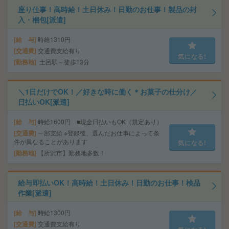
座り仕事！高時給！土日休み！日勤のお仕事！製品の封
入・梱包[派遣]
給 与
時給1310円
交通費
交通費支給有り
気になる!
勤務地
土呂駅～徒歩13分
＼1日だけでOK！／好きな時に働く＊お菓子の仕分け／
日払いOK[派遣]
給 与
時給1600円 ■現金日払いもOK（規定あり）
交通費
一部支給 ※登録後、選んだお仕事によって条
件が異なることがあります
気になる!
勤務地
【所沢市】勤務地多数！
給与即払いOK！高時給！土日休み！日勤のお仕事！検品
作業[派遣]
給 与
時給1300円
交通費
交通費支給有り