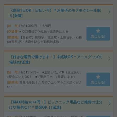
《単発1日OK！日払い可》＊お菓子のモクモクシール貼
り[派遣]
給 与
時給1,300円～1,625円
交通費
■ 交通費規定内支給 ※派遣先による
気になる!
勤務地
【熊谷市】熊谷駅・籠原駅・上熊谷駅・石原
(埼玉県)駅・大麻生駅など勤務地多数！
【好きな曜日で働けます！】未経験OK＊アニメグッズの
箱詰め[派遣]
給 与
時給1214円～ ■全額日払いOK（規定あり）
※現金払いもOK！ ■初勤務手当（※規定による）
勤務地
勤務地多数！ご希望のエリアをご相談くださ
気になる!
い！
【MAX時給1674円！】ピックニック用品など雑貨の仕分
けや梱包など＊単発OK！[派遣]