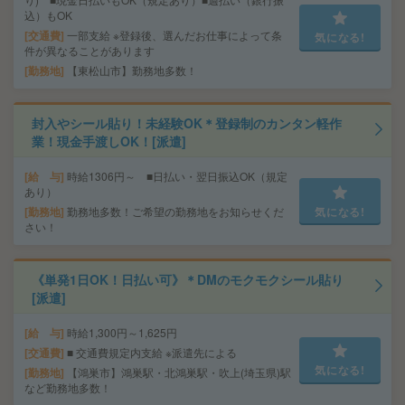
込）もOK
交通費
一部支給 ※登録後、選んだお仕事によって条
気になる!
件が異なることがあります
勤務地
【東松山市】勤務地多数！
封入やシール貼り！未経験OK＊登録制のカンタン軽作
業！現金手渡しOK！[派遣]
給 与
時給1306円～ ■日払い・翌日振込OK（規定
あり）
勤務地
勤務地多数！ご希望の勤務地をお知らせくだ
気になる!
さい！
《単発1日OK！日払い可》＊DMのモクモクシール貼り
[派遣]
給 与
時給1,300円～1,625円
交通費
■ 交通費規定内支給 ※派遣先による
気になる!
勤務地
【鴻巣市】鴻巣駅・北鴻巣駅・吹上(埼玉県)駅
など勤務地多数！