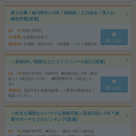
座り仕事！給与即払いOK！高時給！土日休み！受入れ・
梱包作業[派遣]
給 与
時給1500円
交通費
交通費支給有り
気になる!
勤務地
谷塚駅～徒歩10分 ※車通勤・バイク通勤OK
＼単発OK／雑貨などにコツコツシール貼り[派遣]
給 与
時給1214円～2200円 ■全額日払いOK（規定
あり）※現金払いもOK！ ■初勤務手当（※規定によ
る）
気になる!
勤務地
【坂戸市】勤務地多数！ご希望の勤務地をご
相談ください。
＜好きな場所からいつでも登録可能＞現金日払いOK＊雑
貨やポーチなどのピッキング[派遣]
給 与
時給1600円 ■日払い・週払いOK！(規定あ
り) ■現金日払いもOK（規定あり）■週払い（銀行振