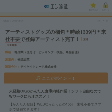
気になる!
ログイン
掲載日
2026/08/05
No.TKT511
アーティストグッズの梱包＊時給1339円＊来
社不要で登録アーティスト完了！
派遣
大量募集！
職種
軽作業（仕分け・ピッキング・検品、商品管理）
派遣先
物流企業
派遣会社
テイケイトレード株式会社
ここがポイント！
未経験OKのかんたん倉庫内軽作業！シフト自由なので
Wワークにもオススメ！
【かんたん登録】WEBならたったの15分！来社不要でスマ
ホで登録できます！