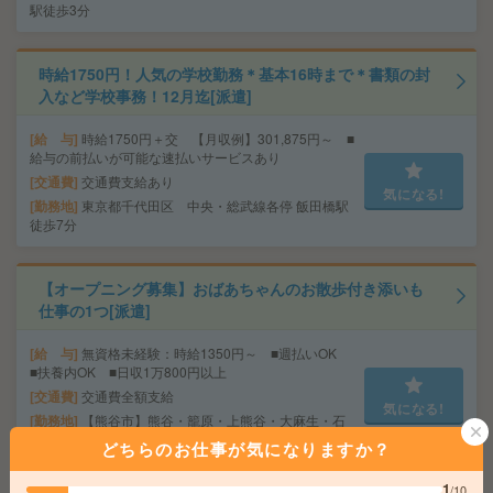
駅徒歩3分
時給1750円！人気の学校勤務＊基本16時まで＊書類の封
入など学校事務！12月迄[派遣]
給 与
時給1750円＋交 【月収例】301,875円～ ■
給与の前払いが可能な速払いサービスあり
交通費
交通費支給あり
気になる!
勤務地
東京都千代田区 中央・総武線各停 飯田橋駅
徒歩7分
【オープニング募集】おばあちゃんのお散歩付き添いも
仕事の1つ[派遣]
給 与
無資格未経験：時給1350円～ ■週払いOK
■扶養内OK ■日収1万800円以上
交通費
交通費全額支給
気になる!
勤務地
【熊谷市】熊谷・籠原・上熊谷・大麻生・石
原など勤務地多数！
どちらのお仕事が気になりますか？
1
/10