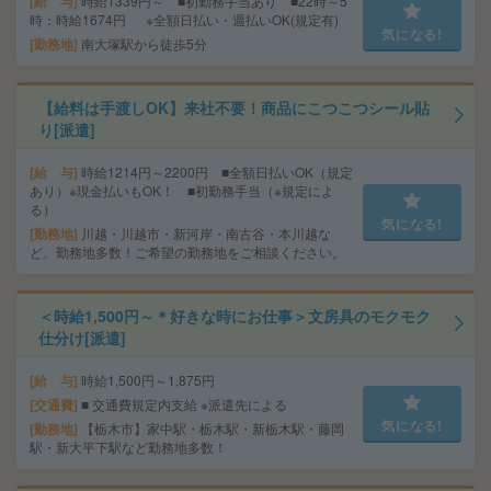
給 与
時給1339円～ ■初勤務手当あり ■22時～5
時：時給1674円 ※全額日払い・週払いOK(規定有)
気になる!
勤務地
南大塚駅から徒歩5分
【給料は手渡しOK】来社不要！商品にこつこつシール貼
り[派遣]
給 与
時給1214円～2200円 ■全額日払いOK（規定
あり）※現金払いもOK！ ■初勤務手当（※規定によ
る）
気になる!
勤務地
川越・川越市・新河岸・南古谷・本川越な
ど、勤務地多数！ご希望の勤務地をご相談ください。
＜時給1,500円～＊好きな時にお仕事＞文房具のモクモク
仕分け[派遣]
給 与
時給1,500円～1,875円
交通費
■ 交通費規定内支給 ※派遣先による
気になる!
勤務地
【栃木市】家中駅・栃木駅・新栃木駅・藤岡
駅・新大平下駅など勤務地多数！