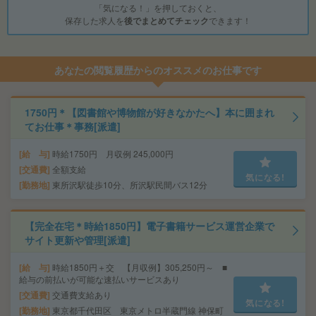
「気になる！」を押しておくと、
保存した求人を
後でまとめてチェック
できます！
あなたの閲覧履歴からのオススメのお仕事です
1750円＊【図書館や博物館が好きなかたへ】本に囲まれ
てお仕事＊事務[派遣]
給 与
時給1750円 月収例 245,000円
交通費
全額支給
気になる!
勤務地
東所沢駅徒歩10分、所沢駅民間バス12分
【完全在宅＊時給1850円】電子書籍サービス運営企業で
サイト更新や管理[派遣]
給 与
時給1850円＋交 【月収例】305,250円～ ■
給与の前払いが可能な速払いサービスあり
交通費
交通費支給あり
気になる!
勤務地
東京都千代田区 東京メトロ半蔵門線 神保町