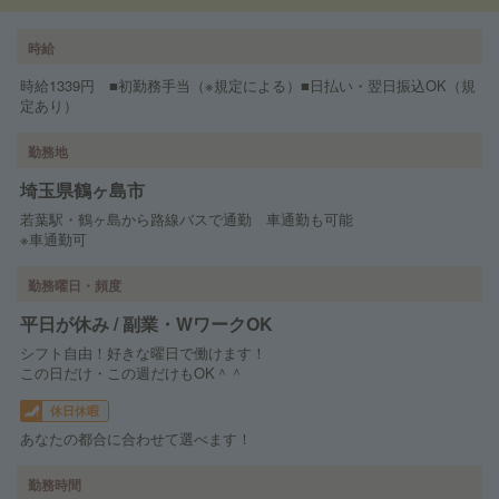
時給
時給1339円 ■初勤務手当（※規定による）■日払い・翌日振込OK（規
定あり）
勤務地
埼玉県鶴ヶ島市
若葉駅・鶴ヶ島から路線バスで通勤 車通勤も可能
※車通勤可
勤務曜日・頻度
平日が休み / 副業・WワークOK
シフト自由！好きな曜日で働けます！
この日だけ・この週だけもOK＾＾
休日休暇
あなたの都合に合わせて選べます！
勤務時間