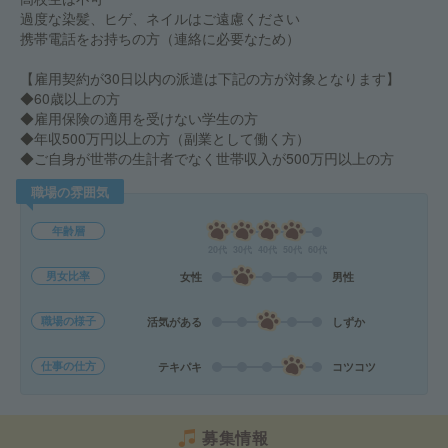
過度な染髪、ヒゲ、ネイルはご遠慮ください
携帯電話をお持ちの方（連絡に必要なため）
【雇用契約が30日以内の派遣は下記の方が対象となります】
◆60歳以上の方
◆雇用保険の適用を受けない学生の方
◆年収500万円以上の方（副業として働く方）
◆ご自身が世帯の生計者でなく世帯収入が500万円以上の方
職場の雰囲気
年齢層
20代
30代
40代
50代
60代
男女比率
女性
男性
職場の様子
活気がある
しずか
仕事の仕方
テキパキ
コツコツ
募集情報