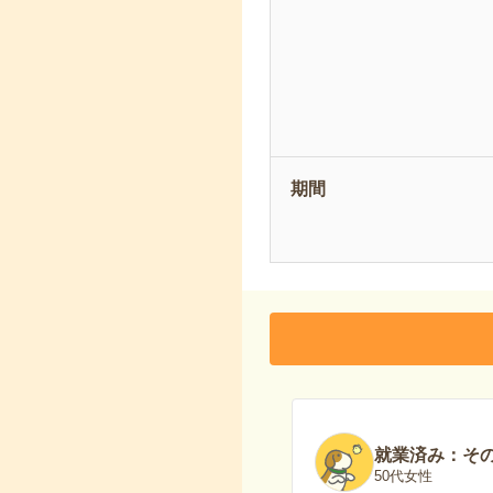
期間
就業済み：そ
50代女性