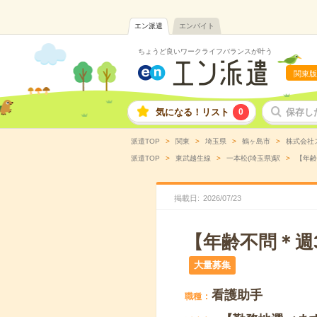
エン派遣
エンバイト
ちょうど良いワークライフバランスが叶う
関東版
気になる！リスト
0
保存し
派遣TOP
関東
埼玉県
鶴ヶ島市
株式会社
派遣TOP
東武越生線
一本松(埼玉県)駅
【年齢
掲載日
2026
/
07
/
23
【年齢不問＊週
大量募集
看護助手
職種