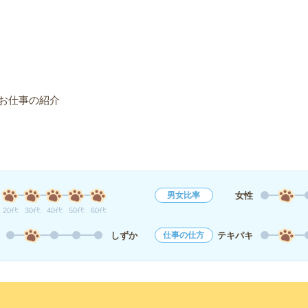
お仕事の紹介
女性
男女比率
20代
30代
40代
50代
60代
しずか
テキパキ
仕事の仕方