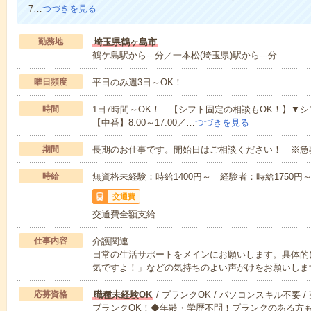
7…
つづきを見る
勤務地
埼玉県鶴ヶ島市
鶴ケ島駅から---分／一本松(埼玉県)駅から---分
曜日頻度
平日のみ週3日～OK！
時間
1日7時間～OK！ 【シフト固定の相談もOK！】▼シフト例【
【中番】8:00～17:00／…
つづきを見る
期間
長期のお仕事です。開始日はご相談ください！ ※急
時給
無資格未経験：時給1400円～ 経験者：時給1750
交通費
交通費全額支給
仕事内容
介護関連
日常の生活サポートをメインにお願いします。具体的
気ですよ！」などの気持ちのよい声がけをお願いしま
応募資格
職種未経験OK
/ ブランクOK / パソコンスキル不要 /
ブランクOK！◆年齢・学歴不問！ブランクのある方