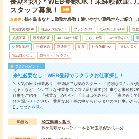
長期×安心＊WEB登録OK！未経験歓迎
スタッフ募集！
派遣
鶴ヶ島市など…勤務地多数！通いやすい勤務地をご紹介し
派遣先
職種未経験OK
社会人未経験OK
ブランクOK
既卒第二新卒OK
複数
英語不要
履歴書不要
40～50代活躍
しゅふ歓迎
WEB登録OK
週
交替制勤務
交費支給
車通勤可
制服
社食/補助あり
日払いOK
電話対応なし
自転車・バイクOK
ここがポイント！
来社必要なし！WEB登録でラクラクお仕事探し！
＼人気の座り作業あり！未経験でも安心スタート!／特別なスキルや
える」など、シンプルな作業をコツコツ繰り返すお仕事など未経験O
仕事をご紹介！「残業なしがいい」「土日は休みたい」「家の近くで
ひお聞かせください！豊富なお仕事の中からピッタリのお仕事がきっ
E…
つづきを見る
勤務地
埼玉県鶴ヶ島市
鶴ケ島駅から---分／一本松(埼玉県)駅から---分