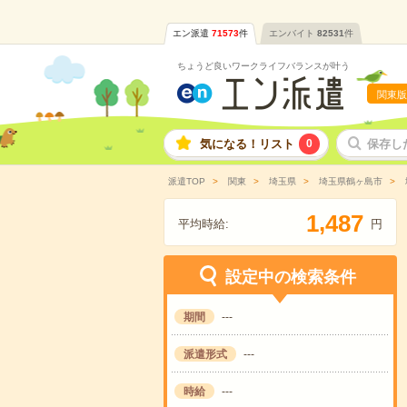
エン派遣
71573
件
エンバイト
82531
件
ちょうど良いワークライフバランスが叶う
関東版
気になる！リスト
0
保存し
派遣TOP
関東
埼玉県
埼玉県鶴ヶ島市
,
1
4
8
7
平均時給:
円
設定中の検索条件
期間
---
派遣形式
---
時給
---