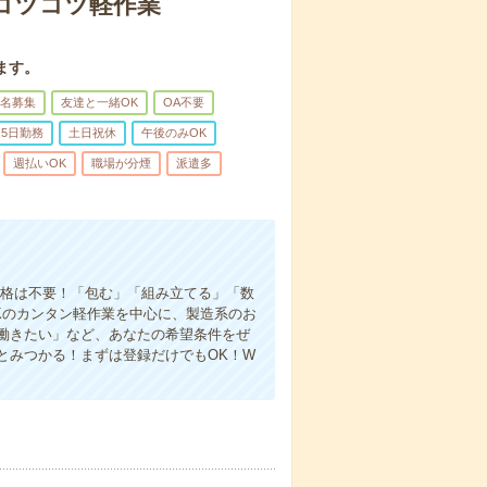
〇コツコツ軽作業
ます。
名募集
友達と一緒OK
OA不要
5日勤務
土日祝休
午後のみOK
週払いOK
職場が分煙
派遣多
資格は不要！「包む」「組み立てる」「数
Kのカンタン軽作業を中心に、製造系のお
働きたい」など、あなたの希望条件をぜ
とみつかる！まずは登録だけでもOK！W