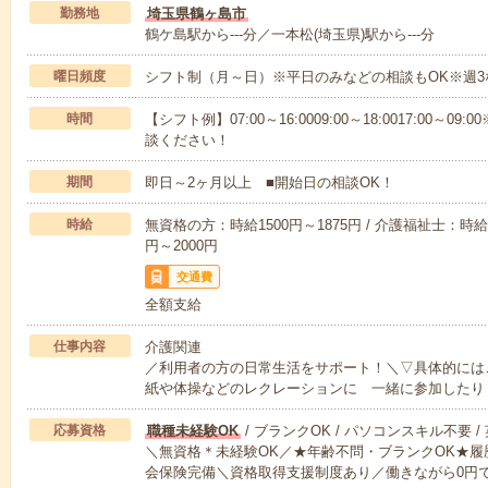
勤務地
埼玉県鶴ヶ島市
鶴ケ島駅から---分／一本松(埼玉県)駅から---分
曜日頻度
シフト制（月～日）※平日のみなどの相談もOK※週3
時間
【シフト例】07:00～16:0009:00～18:0017:00
談ください！
期間
即日～2ヶ月以上 ■開始日の相談OK！
時給
無資格の方：時給1500円～1875円 / 介護福祉士：時給1
円～2000円
交通費
全額支給
仕事内容
介護関連
／利用者の方の日常生活をサポート！＼▽具体的には
紙や体操などのレクレーションに 一緒に参加したり
応募資格
職種未経験OK
/ ブランクOK / パソコンスキル不要 /
＼無資格＊未経験OK／★年齢不問・ブランクOK★履
会保険完備＼資格取得支援制度あり／働きながら0円