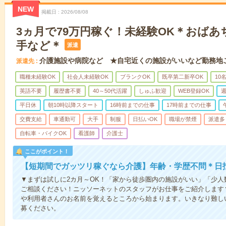
NEW
掲載日
2026/08/08
3ヵ月で79万円稼ぐ！未経験OK＊おば
手など＊
派遣
介護施設や病院など ★自宅近くの施設がいいなど勤務地
派遣先
職種未経験OK
社会人未経験OK
ブランクOK
既卒第二新卒OK
10
英語不要
履歴書不要
40～50代活躍
しゅふ歓迎
WEB登録OK
週
平日休
朝10時以降スタート
16時前までの仕事
17時前までの仕事
交費支給
車通勤可
大手
制服
日払いOK
職場が禁煙
派遣多
自転車・バイクOK
看護師
介護士
ここがポイント！
【短期間でガッツリ稼ぐなら介護】年齢・学歴不問＊日払
▼まずは試しに2カ月～OK！「家から徒歩圏内の施設がいい」「少
ご相談ください！ニッソーネットのスタッフがお仕事をご紹介します
や利用者さんのお名前を覚えるところから始まります。いきなり難し
募ください。