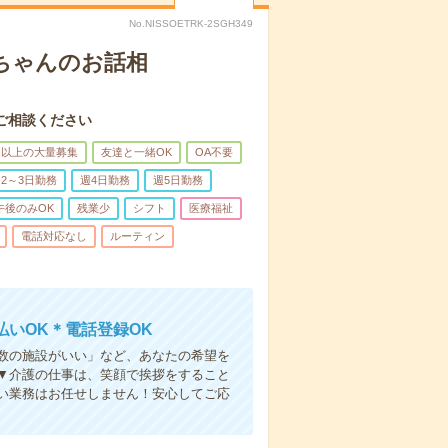
No.NISSOETRK-2SGH349
あちゃんのお話相
ご相談ください
名以上の大量募集
友達と一緒OK
OA不要
2～3日勤務
週4日勤務
週5日勤務
午後のみOK
残業少
シフト
医療福祉
電話対応なし
ルーティン
いOK＊電話登録OK
人数の施設がいい」など、あなたの希望を
▼介護の仕事は、笑顔で挨拶をすること
い業務はお任せしません！安心してご応