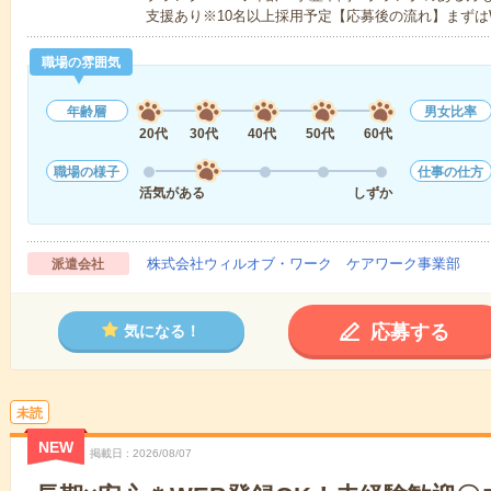
支援あり※10名以上採用予定【応募後の流れ】まずは
職場の雰囲気
年齢層
男女比率
20代
30代
40代
50代
60代
職場の様子
仕事の仕方
活気がある
しずか
株式会社ウィルオブ・ワーク ケアワーク事業部
派遣会社
応募する
気になる！
未読
NEW
掲載日
2026/08/07