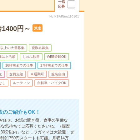
一括
応募
No.KSAINms110101
1400円～
派遣
名以上の大量募集
複数名募集
0歳以上活躍
しゅふ歓迎
WEB登録OK
16時前までの仕事
17時前までの仕事
祉
交費支給
車通勤可
服装自由
なし
ルーティン
自転車・バイクOK
設のご紹介もOK！
お任せ。お話の聞き役、食事の準備な
軽な気持ちでご応募くださいね。（履歴
30分以内」など…ワガママは大歓迎！ぜ
1750円スタートも可能。月収14万