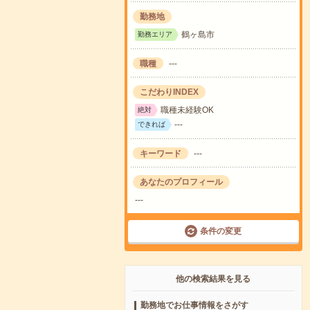
勤務地
鶴ヶ島市
勤務エリア
職種
---
こだわりINDEX
職種未経験OK
絶対
---
できれば
キーワード
---
あなたのプロフィール
---
条件の変更
他の検索結果を見る
勤務地でお仕事情報をさがす