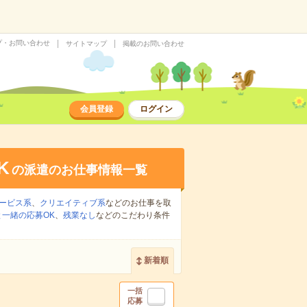
プ・お問い合わせ
サイトマップ
掲載のお問い合わせ
会員登録
ログイン
K
の派遣のお仕事情報一覧
ービス系
、
クリエイティブ系
などのお仕事を取
一緒の応募OK
、
残業なし
などのこだわり条件
新着順
一括
応募