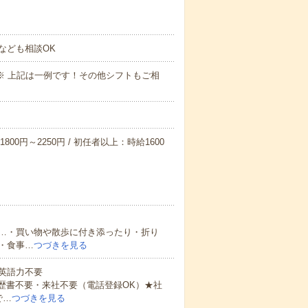
なども相談OK
～09:00※ 上記は一例です！その他シフトもご相
800円～2250円 / 初任者以上：時給1600
…・買い物や散歩に付き添ったり・折り
・食事…
つづきを見る
 英語力不要
歴書不要・来社不要（電話登録OK）★社
で…
つづきを見る