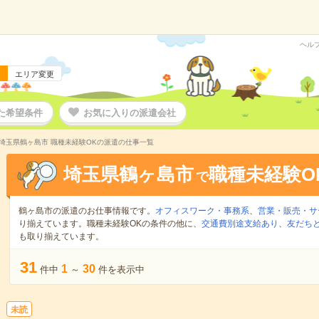
ヘル
エリア変更
た希望条件
お気に入りの派遣会社
埼玉県鶴ヶ島市 職種未経験OKの派遣の仕事一覧
埼玉県鶴ヶ島市
職種未経験O
で
鶴ヶ島市の派遣のお仕事情報です。
オフィスワーク・事務系
、
営業・販売・サ
り揃えています。職種未経験OKの条件の他に、
交通費別途支給あり
、
友だちと
も取り揃えています。
31
1
30
件中
～
件を表示中
未読