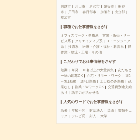
川越市
川口市
所沢市
越谷市
熊谷
市
戸田市
春日部市
加須市
比企郡
草加市
職種でお仕事情報をさがす
オフィスワーク・事務系
営業・販売・サー
ビス系
クリエイティブ系
IT・エンジニア
系
技術系
医療・介護・福祉・教育系
軽
作業・物流・工場・その他
こだわりでお仕事情報をさがす
短期
単発
10名以上の大量募集
友だちと
一緒の応募OK
在宅・リモートワーク
週2
～3日勤務
週4日勤務
土日祝のみ勤務
残
業なし
副業・WワークOK
交通費別途支給
あり
語学力が活かせる
人気のワードでお仕事情報をさがす
急募
年齢不問
財団法人
英語
書類チェ
ック
テレビ局
封入
大学