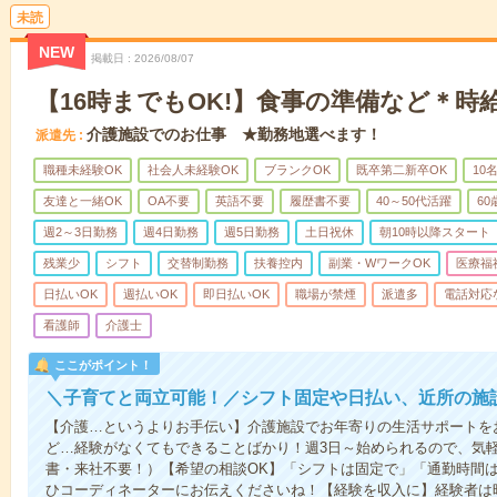
未読
NEW
掲載日
2026/08/07
【16時までもOK!】食事の準備など＊時給
介護施設でのお仕事 ★勤務地選べます！
派遣先
職種未経験OK
社会人未経験OK
ブランクOK
既卒第二新卒OK
10
友達と一緒OK
OA不要
英語不要
履歴書不要
40～50代活躍
6
週2～3日勤務
週4日勤務
週5日勤務
土日祝休
朝10時以降スタート
残業少
シフト
交替制勤務
扶養控内
副業・WワークOK
医療福
日払いOK
週払いOK
即日払いOK
職場が禁煙
派遣多
電話対応
看護師
介護士
ここがポイント！
＼子育てと両立可能！／シフト固定や日払い、近所の施
【介護…というよりお手伝い】介護施設でお年寄りの生活サポートを
ど…経験がなくてもできることばかり！週3日～始められるので、気
書・来社不要！）【希望の相談OK】「シフトは固定で」「通勤時間は
ひコーディネーターにお伝えくださいね！【経験を収入に】経験者は時給