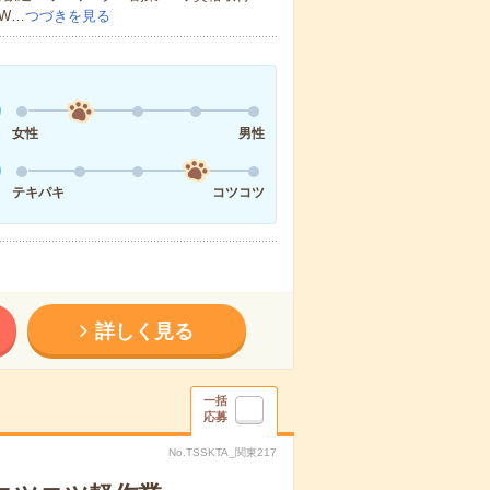
W…
つづきを見る
女性
男性
テキパキ
コツコツ
詳しく見る
一括
応募
No.TSSKTA_関東217