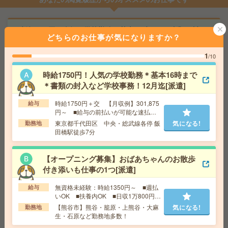
時給1750円！人気の学校勤務＊基本16時まで＊書類の封
どちらのお仕事が気になりますか？
入など学校事務！12月迄[派遣]
1
/10
給 与
時給1750円＋交 【月収例】301,875円～ ■
給与の前払いが可能な速払いサービスあり
時給1750円！人気の学校勤務＊基本16時まで
交通費
交通費支給あり
＊書類の封入など学校事務！12月迄[派遣]
気になる!
勤務地
東京都千代田区 中央・総武線各停 飯田橋駅
徒歩7分
時給1750円＋交 【月収例】301,875
給与
円～ ■給与の前払いが可能な速払い
サービスあり
東京都千代田区 中央・総武線各停 飯
気になる!
勤務地
【オープニング募集】おばあちゃんのお散歩付き添いも
田橋駅徒歩7分
仕事の1つ[派遣]
【オープニング募集】おばあちゃんのお散歩
給 与
無資格未経験：時給1350円～ ■週払いOK
■扶養内OK ■日収1万800円以上
付き添いも仕事の1つ[派遣]
交通費
交通費全額支給
気になる!
無資格未経験：時給1350円～ ■週払
給与
勤務地
【熊谷市】熊谷・籠原・上熊谷・大麻生・石
いOK ■扶養内OK ■日収1万800円以
原など勤務地多数！
上
【熊谷市】熊谷・籠原・上熊谷・大麻
気になる!
勤務地
生・石原など勤務地多数！