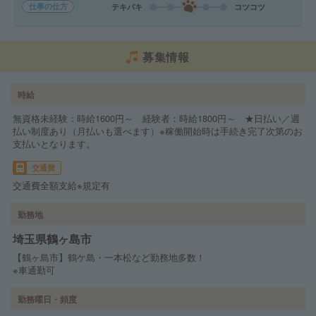
仕事の仕方
テキパキ
コツコツ
募集情報
時給
無資格未経験：時給1600円～ 経験者：時給1800円～ ★日払い／週
払い制度あり（月払いも選べます）※稼働開始時は手続き完了次第のお
支払いとなります。
交通費
交通費全額支給※規定有
勤務地
埼玉県鶴ヶ島市
【鶴ヶ島市】鶴ケ島・一本松など勤務地多数！
※車通勤可
勤務曜日・頻度