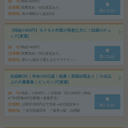
給 与
時給1600円
交通費
実費支給／当社規定あり。
気になる!
勤務地
南大塚駅から徒歩5分
【時給1400円】モクモク作業が得意な方に！試薬のチェ
ック[派遣]
給 与
時給1400円
交通費
実費支給／当社規定あり。
気になる!
勤務地
駅から徒歩で通えるのでラクチン！
未経験OK｜年休120日超｜急募｜長期休暇あり｜10名以
上の大量募集｜ピッキング[派遣]
給 与
時給：1,600円～／月収例：331,000円（時給
x7.5H実働x20日稼働＋各種手当）
交通費
上限30,000円まで支給 ※会社規定有り
気になる!
勤務地
＊埼玉県蓮田市 ＊最寄り駅：白岡駅