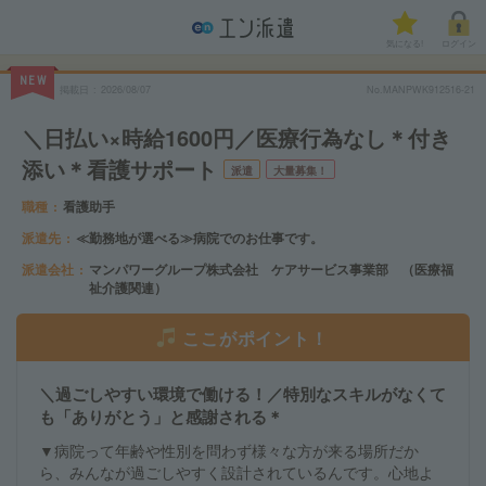
気になる!
ログイン
NEW
掲載日
2026/08/07
No.MANPWK912516-21
＼日払い×時給1600円／医療行為なし＊付き
添い＊看護サポート
派遣
大量募集！
職種
看護助手
派遣先
≪勤務地が選べる≫病院でのお仕事です。
派遣会社
マンパワーグループ株式会社 ケアサービス事業部 （医療福
祉介護関連）
ここがポイント！
＼過ごしやすい環境で働ける！／特別なスキルがなくて
も「ありがとう」と感謝される＊
▼病院って年齢や性別を問わず様々な方が来る場所だか
ら、みんなが過ごしやすく設計されているんです。心地よ