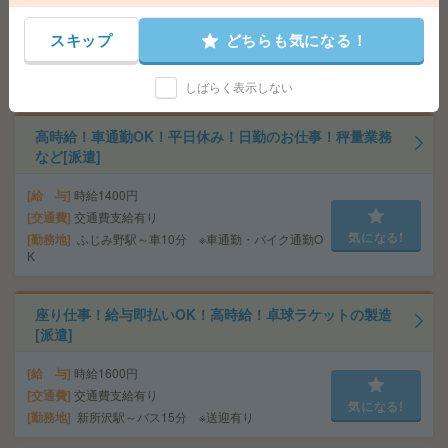
＼来社不要／単発1日OK＊チラシの仕分け[派遣]
スキップ
どちらも気になる！
給 与
時給1,200円～1,625円
勤務地
【甲府市】甲府駅・南甲府駅・酒折駅・金手
気になる!
駅・善光寺駅など勤務地多数！
しばらく表示しない
高時給！車通勤OK！平日休み！日勤のお仕事！秤量業務
など[派遣]
給 与
時給1400円
交通費
交通費支給有り
気になる!
勤務地
ふじみ野駅～車10分 ※車通勤・バイク通勤O
K
座り仕事！給与即払いOK！高時給！卓球ラケットの製造
[派遣]
給 与
時給1600円
交通費
交通費支給有り
気になる!
勤務地
新所沢駅～バス15分 ※送迎有り