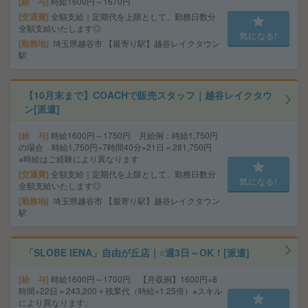
給 与
時給1600円～1670円
交通費
全額支給｜定期代を上限として、勤務日数分
全額支給いたします◎
気になる!
勤務地
埼玉県越谷市 【最寄り駅】越谷レイクタウン
駅
【10月末まで】COACHで販売スタッフ｜越谷レイクタウ
ン[派遣]
給 与
時給1600円～1750円 月給例：時給1,750円
の場合 時給1,750円×7時間40分×21日＝281,750円
※時給はご経験により異なります
交通費
全額支給｜定期代を上限として、勤務日数分
気になる!
全額支給いたします◎
勤務地
埼玉県越谷市 【最寄り駅】越谷レイクタウン
駅
「SLOBE IENA」自由が丘店｜○週3日～OK！[派遣]
給 与
時給1600円～1700円 【月収例】1600円×8
時間×22日＝243,200＋残業代（時給×1.25倍）※スキル
により異なります。