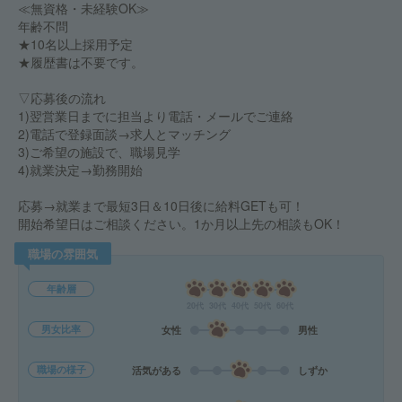
≪無資格・未経験OK≫
年齢不問
★10名以上採用予定
★履歴書は不要です。
▽応募後の流れ
1)翌営業日までに担当より電話・メールでご連絡
2)電話で登録面談→求人とマッチング
3)ご希望の施設で、職場見学
4)就業決定→勤務開始
応募→就業まで最短3日＆10日後に給料GETも可！
開始希望日はご相談ください。1か月以上先の相談もOK！
職場の雰囲気
年齢層
20代
30代
40代
50代
60代
男女比率
女性
男性
職場の様子
活気がある
しずか