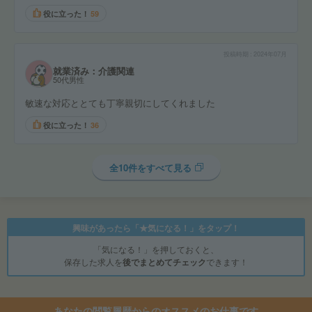
役に立った！
59
投稿時期
2024年07月
就業済み：介護関連
50代男性
敏速な対応ととても丁寧親切にしてくれました
役に立った！
36
全10件をすべて見る
興味があったら「★気になる！」をタップ！
「気になる！」を押しておくと、
保存した求人を
後でまとめてチェック
できます！
あなたの閲覧履歴からのオススメのお仕事です