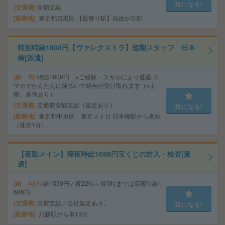
気になる!
交通費
全額支給
勤務地
東京都目黒区 【最寄り駅】自由が丘駅
特別時給1800円【ヴァレクストラ】短期スタッフ 日本
橋[派遣]
給 与
時給1800円 ※ご経験・スキルにより優遇 ス
マホでかんたんに前払いで給与が受け取れます（※上
限、条件あり）
交通費
交通費全額支給（規定あり）
気になる!
勤務地
東京都中央区 東京メトロ 日本橋駅から直結
（徒歩1分）
【夜勤メイン】深夜時給1688円宝くじの封入・検査[派
遣]
給 与
時給1350円／夜22時～翌5時までは深夜時給1
688円
交通費
実費支給／当社規定あり。
気になる!
勤務地
川越駅から車13分