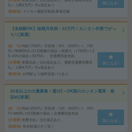
気になる!
払／上限4万円／月※規定あり
勤務地
マイカー通勤可能/駐車場完備
【未経験OK】短期月収例：33万円！カンタン作業でがっ
ちり[派遣]
給 与
時給1700円／月収例：331、500円＝1、700
円×7時間30分×21日勤務の場合＋残業代（1700円×1.2
5×30hの場合＝63750）、交通費別途支給
交通費
実費支給／当社規定あり。通勤交通費実費支
気になる!
払／上限4万円／月※規定あり
勤務地
白岡駅より無料送迎バスあり
20名以上の大量募集！週3日～OK梨のカンタン選果・箱
詰め[派遣]
給 与
時給1250円／月収例：120、000円＝1、250
円×8時間×12日勤務の場合＋交通費別途支給
交通費
実費支給／当社規定あり。
気になる!
勤務地
有名牧場のすぐ近く