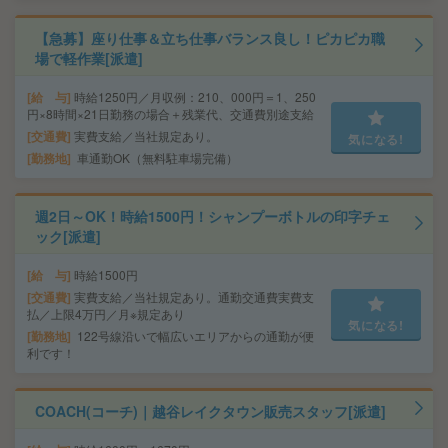
【急募】座り仕事＆立ち仕事バランス良し！ピカピカ職
場で軽作業[派遣]
給 与
時給1250円／月収例：210、000円＝1、250
円×8時間×21日勤務の場合＋残業代、交通費別途支給
交通費
実費支給／当社規定あり。
気になる!
勤務地
車通勤OK（無料駐車場完備）
週2日～OK！時給1500円！シャンプーボトルの印字チェ
ック[派遣]
給 与
時給1500円
交通費
実費支給／当社規定あり。通勤交通費実費支
払／上限4万円／月※規定あり
気になる!
勤務地
122号線沿いで幅広いエリアからの通勤が便
利です！
COACH(コーチ)｜越谷レイクタウン販売スタッフ[派遣]