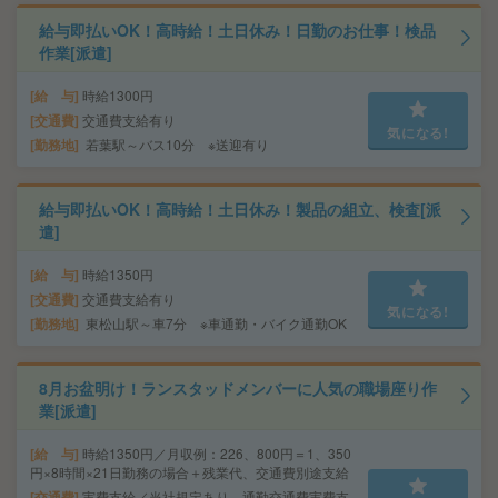
給与即払いOK！高時給！土日休み！日勤のお仕事！検品
作業[派遣]
給 与
時給1300円
交通費
交通費支給有り
気になる!
勤務地
若葉駅～バス10分 ※送迎有り
給与即払いOK！高時給！土日休み！製品の組立、検査[派
遣]
給 与
時給1350円
交通費
交通費支給有り
気になる!
勤務地
東松山駅～車7分 ※車通勤・バイク通勤OK
8月お盆明け！ランスタッドメンバーに人気の職場座り作
業[派遣]
給 与
時給1350円／月収例：226、800円＝1、350
円×8時間×21日勤務の場合＋残業代、交通費別途支給
交通費
実費支給／当社規定あり。通勤交通費実費支