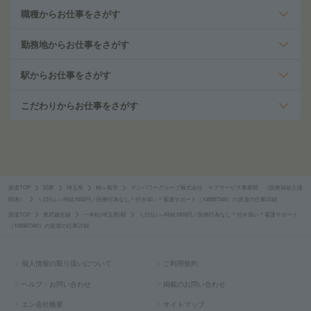
職種からお仕事をさがす
勤務地からお仕事をさがす
駅からお仕事をさがす
こだわりからお仕事をさがす
派遣TOP
関東
埼玉県
鶴ヶ島市
マンパワーグループ株式会社 ケアサービス事業部 （医療福祉介護
関連）
＼日払い×時給1600円／医療行為なし＊付き添い＊看護サポート（108887340）の派遣の仕事詳細
派遣TOP
東武越生線
一本松(埼玉県)駅
＼日払い×時給1600円／医療行為なし＊付き添い＊看護サポート
（108887340）の派遣の仕事詳細
個人情報の取り扱いについて
ご利用規約
ヘルプ・お問い合わせ
掲載のお問い合わせ
エン会社概要
サイトマップ