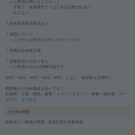
→ご希望お聞かせください！
子育て・家事優先で／はじめは日数少なめで
などなど
＊産休育休取得実績あり！
＊病院について
→こだわりは担当にお申し付けください！
＊各種社会保険完備
＊直接雇用への切り替え
→ご希望があれば調整可能です
20代・30代・40代・50代・60代・しゅふ・未経験も活躍中！
異業種からの転職者も多いです！
転職例：工場・物流・接客・イベントスタッフ・事務・軽作業・デー
タ入力 などなど
その他の特徴
制服あり / 職場が禁煙 / 派遣社員が多数就業