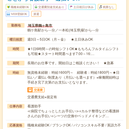
職種未経験OK
交通費別途支給あり
土日祝日が休み
残業なし
WEB登録OK
派遣
埼玉県鶴ヶ島市
勤務地
鶴ケ島駅から---分／一本松(埼玉県)駅から---分
週3日～5日OK（月～金） ★土日休みOK
曜日頻度
★1日6時間～の時短シフトOK★もちろんフルタイムシフト
時間
も可能★スタート時間選べます7:00～16:…
長期のお仕事です。開始日はご相談ください！ ★急募
期間
無資格未経験：時給1600円～ 経験者：時給1800円～★日
時給
払い／週払い制度あり（月払いも選べます）※稼働開始時は
手続き完了次第のお支払いとなります。
交通費
交通費支給※規定有
看護助手
仕事内容
≪病院でちょっとしたお手伝い≫○カルテ整理などの看護師
さんのお手伝い○シーツの交換やベッドメイキング…
職種未経験OK / ブランクOK / パソコンスキル不要 / 英語力不
応募資格