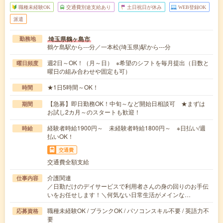
職種未経験OK
交通費別途支給あり
土日祝日が休み
WEB登録OK
派遣
埼玉県鶴ヶ島市
勤務地
鶴ケ島駅から---分／一本松(埼玉県)駅から---分
週2日～OK！（月～日） ※希望のシフトを毎月提出（日数と
曜日頻度
曜日の組み合わせや固定も可）
★1日5時間～OK！
時間
【急募】即日勤務OK！中旬～など開始日相談可 ★まずは
期間
お試し2カ月～のスタートも歓迎！
経験者時給1900円～ 未経験者時給1800円～ ※日払い/週
時給
払いOK！
交通費
交通費全額支給
介護関連
仕事内容
／日勤だけのデイサービスで利用者さんの身の回りのお手伝
いをお任せします！＼何気ない日常生活がメインな…
職種未経験OK / ブランクOK / パソコンスキル不要 / 英語力不
応募資格
要