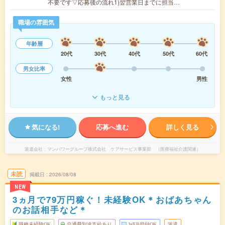
不要です▽応募後の流れ1)翌営業日までに担当…
職場の雰囲気
年齢層
20代
30代
40代
50代
60代
男女比率
女性
男性
もっと見る
気になる!
応募へ進む
詳しく見る
派遣会社
マンパワーグループ株式会社 ケアサービス事業部 （医療福祉介護関連）
未読
掲載日
2026/08/08
NEW
3ヵ月で79万円稼ぐ！未経験OK＊おばあちゃん
のお話相手など＊
職種未経験OK
交通費別途支給あり
WEB登録OK
派遣