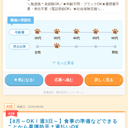
＼無資格＊未経験OK／★年齢不問・ブランクOK★履歴書不
要・来社不要（電話登録OK）★社会保険完備＼…
職場の雰囲気
年齢層
20代
30代
40代
50代
60代
男女比率
女性
男性
もっと見る
気になる!
応募へ進む
詳しく見る
派遣会社
株式会社ニッソーネット
未読
掲載日
2026/08/08
NEW
【8月～OK！週3日～】食事の準備などできる
ことから看護助手＊週払いOK