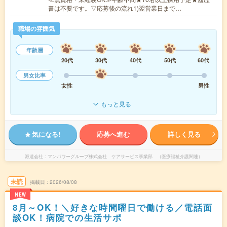
書は不要です。▽応募後の流れ1)翌営業日まで…
職場の雰囲気
年齢層
20代
30代
40代
50代
60代
男女比率
女性
男性
もっと見る
気になる!
応募へ進む
詳しく見る
派遣会社
マンパワーグループ株式会社 ケアサービス事業部 （医療福祉介護関連）
未読
掲載日
2026/08/08
NEW
8月～OK！＼好きな時間曜日で働ける／電話面
談OK！病院での生活サポ