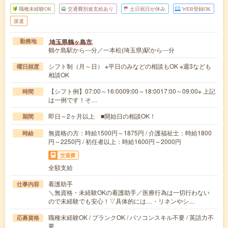
職種未経験OK
交通費別途支給あり
土日祝日が休み
WEB登録OK
派遣
埼玉県鶴ヶ島市
勤務地
鶴ケ島駅から---分／一本松(埼玉県)駅から---分
シフト制（月～日） ※平日のみなどの相談もOK ※週3なども
曜日頻度
相談OK
【シフト例】07:00～16:0009:00～18:0017:00～09:00※ 上記
時間
は一例です！そ…
即日～2ヶ月以上 ■開始日の相談OK！
期間
無資格の方：時給1500円～1875円 / 介護福祉士：時給1800
時給
円～2250円 / 初任者以上：時給1600円～2000円
交通費
全額支給
看護助手
仕事内容
＼無資格・未経験OKの看護助手／医療行為は一切行わない
ので未経験でも安心！▽具体的には…・リネンやシ…
職種未経験OK / ブランクOK / パソコンスキル不要 / 英語力不
応募資格
要