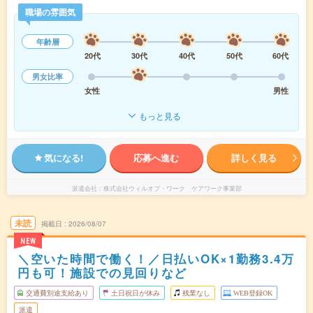
職場の雰囲気
年齢層
20代
30代
40代
50代
60代
男女比率
女性
男性
もっと見る
気になる!
応募へ進む
詳しく見る
派遣会社
株式会社ウィルオブ・ワーク ケアワーク事業部
未読
掲載日
2026/08/07
NEW
＼空いた時間で働く！／日払いOK×1勤務3.4万
円も可！施設での見回りなど
交通費別途支給あり
土日祝日が休み
残業なし
WEB登録OK
派遣