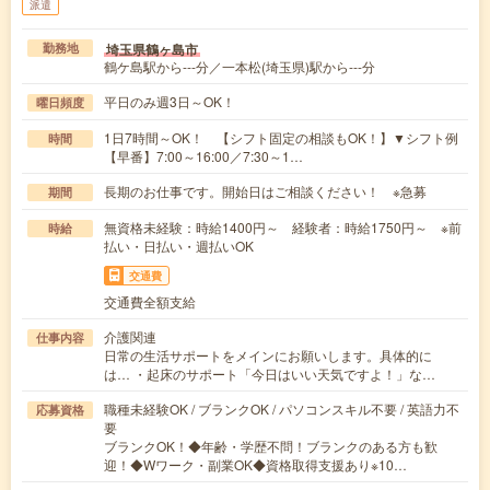
派遣
埼玉県鶴ヶ島市
勤務地
鶴ケ島駅から---分／一本松(埼玉県)駅から---分
平日のみ週3日～OK！
曜日頻度
1日7時間～OK！ 【シフト固定の相談もOK！】▼シフト例
時間
【早番】7:00～16:00／7:30～1…
長期のお仕事です。開始日はご相談ください！ ※急募
期間
無資格未経験：時給1400円～ 経験者：時給1750円～ ※前
時給
払い・日払い・週払いOK
交通費
交通費全額支給
介護関連
仕事内容
日常の生活サポートをメインにお願いします。具体的に
は… ・起床のサポート「今日はいい天気ですよ！」な…
職種未経験OK / ブランクOK / パソコンスキル不要 / 英語力不
応募資格
要
ブランクOK！◆年齢・学歴不問！ブランクのある方も歓
迎！◆Wワーク・副業OK◆資格取得支援あり※10…