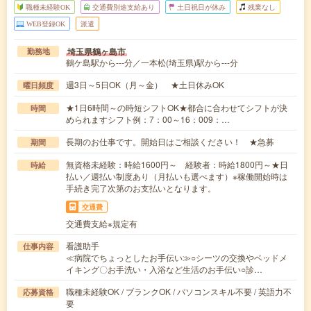
職種未経験OK
交通費別途支給あり
土日祝日が休み
残業なし
WEB登録OK
派遣
埼玉県鶴ヶ島市
勤務地
鶴ケ島駅から---分／一本松(埼玉県)駅から---分
週3日～5日OK（月～金） ★土日休みOK
曜日頻度
★1日6時間～の時短シフトOK★都合に合わせてシフトが決
時間
められますシフト例：7：00～16：009：…
長期のお仕事です。開始日はご相談ください！ ★急募
期間
無資格未経験：時給1600円～ 経験者：時給1800円～★日
時給
払い／週払い制度あり（月払いも選べます）※稼働開始時は
手続き完了次第のお支払いとなります。
交通費
交通費支給※規定有
看護助手
仕事内容
≪病院でちょっとしたお手伝い≫○シーツの交換やベッドメ
イキング〇お手洗い・入浴など生活のお手伝い○診…
職種未経験OK / ブランクOK / パソコンスキル不要 / 英語力不
応募資格
要