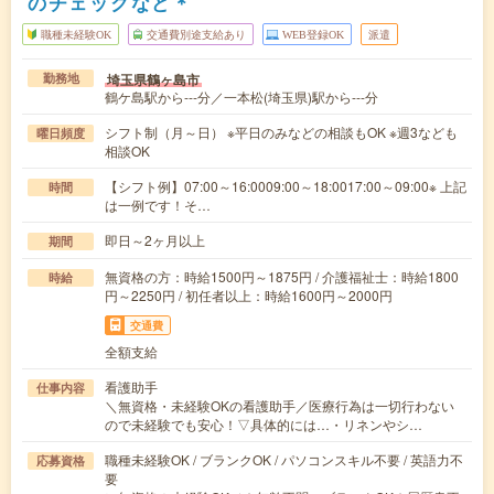
のチェックなど＊
職種未経験OK
交通費別途支給あり
WEB登録OK
派遣
埼玉県鶴ヶ島市
勤務地
鶴ケ島駅から---分／一本松(埼玉県)駅から---分
シフト制（月～日） ※平日のみなどの相談もOK ※週3なども
曜日頻度
相談OK
【シフト例】07:00～16:0009:00～18:0017:00～09:00※ 上記
時間
は一例です！そ…
即日～2ヶ月以上
期間
無資格の方：時給1500円～1875円 / 介護福祉士：時給1800
時給
円～2250円 / 初任者以上：時給1600円～2000円
交通費
全額支給
看護助手
仕事内容
＼無資格・未経験OKの看護助手／医療行為は一切行わない
ので未経験でも安心！▽具体的には…・リネンやシ…
職種未経験OK / ブランクOK / パソコンスキル不要 / 英語力不
応募資格
要