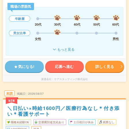
職場の雰囲気
年齢層
20代
30代
40代
50代
60代
男女比率
女性
男性
もっと見る
気になる!
応募へ進む
詳しく見る
派遣会社
ケアスタッフィング株式会社
未読
掲載日
2026/08/07
NEW
＼日払い×時給1600円／医療行為なし＊付き添
い＊看護サポート
職種未経験OK
交通費別途支給あり
土日祝日が休み
残業なし