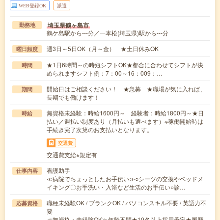
WEB登録OK
派遣
埼玉県鶴ヶ島市
勤務地
鶴ケ島駅から---分／一本松(埼玉県)駅から---分
週3日～5日OK（月～金） ★土日休みOK
曜日頻度
★1日6時間～の時短シフトOK★都合に合わせてシフトが決
時間
められますシフト例：7：00～16：009：…
開始日はご相談ください！ ★急募 ★職場が気に入れば、
期間
長期でも働けます！
無資格未経験：時給1600円～ 経験者：時給1800円～★日
時給
払い／週払い制度あり（月払いも選べます）※稼働開始時は
手続き完了次第のお支払いとなります。
交通費
交通費支給※規定有
看護助手
仕事内容
≪病院でちょっとしたお手伝い≫○シーツの交換やベッドメ
イキング〇お手洗い・入浴など生活のお手伝い○診…
職種未経験OK / ブランクOK / パソコンスキル不要 / 英語力不
応募資格
要
≪無資格・未経験OK≫年齢不問★10名以上採用予定★履歴