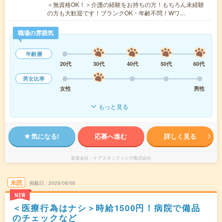
＜無資格OK！＞介護の経験をお持ちの方！もちろん未経験
の方も大歓迎です！ブランクOK・年齢不問！Wワ…
職場の雰囲気
年齢層
20代
30代
40代
50代
60代
男女比率
女性
男性
もっと見る
気になる!
応募へ進む
詳しく見る
派遣会社
ケアスタッフィング株式会社
未読
掲載日
2026/08/08
NEW
＜医療行為はナシ＞時給1500円！病院で備品
のチェックなど