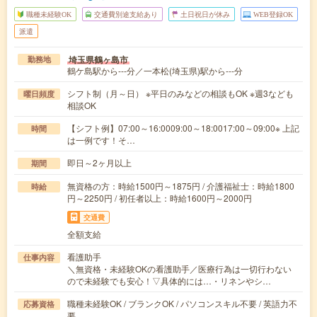
職種未経験OK
交通費別途支給あり
土日祝日が休み
WEB登録OK
派遣
埼玉県鶴ヶ島市
勤務地
鶴ケ島駅から---分／一本松(埼玉県)駅から---分
シフト制（月～日） ※平日のみなどの相談もOK ※週3なども
曜日頻度
相談OK
【シフト例】07:00～16:0009:00～18:0017:00～09:00※ 上記
時間
は一例です！そ…
即日～2ヶ月以上
期間
無資格の方：時給1500円～1875円 / 介護福祉士：時給1800
時給
円～2250円 / 初任者以上：時給1600円～2000円
交通費
全額支給
看護助手
仕事内容
＼無資格・未経験OKの看護助手／医療行為は一切行わない
ので未経験でも安心！▽具体的には…・リネンやシ…
職種未経験OK / ブランクOK / パソコンスキル不要 / 英語力不
応募資格
要