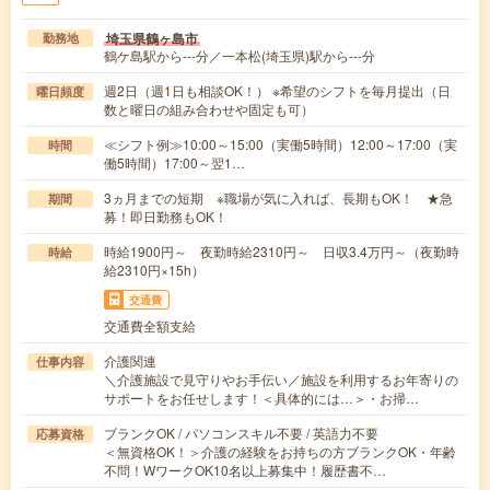
埼玉県鶴ヶ島市
勤務地
鶴ケ島駅から---分／一本松(埼玉県)駅から---分
週2日（週1日も相談OK！） ※希望のシフトを毎月提出（日
曜日頻度
数と曜日の組み合わせや固定も可）
≪シフト例≫10:00～15:00（実働5時間）12:00～17:00（実
時間
働5時間）17:00～翌1…
3ヵ月までの短期 ※職場が気に入れば、長期もOK！ ★急
期間
募！即日勤務もOK！
時給1900円～ 夜勤時給2310円～ 日収3.4万円～（夜勤時
時給
給2310円×15h）
交通費
交通費全額支給
介護関連
仕事内容
＼介護施設で見守りやお手伝い／施設を利用するお年寄りの
サポートをお任せします！＜具体的には…＞・お掃…
ブランクOK / パソコンスキル不要 / 英語力不要
応募資格
＜無資格OK！＞介護の経験をお持ちの方ブランクOK・年齢
不問！WワークOK10名以上募集中！履歴書不…