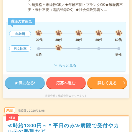
＼無資格＊未経験OK／★年齢不問・ブランクOK★履歴書不
要・来社不要（電話登録OK）★社会保険完備＼…
職場の雰囲気
年齢層
20代
30代
40代
50代
60代
男女比率
女性
男性
もっと見る
気になる!
応募へ進む
詳しく見る
派遣会社
株式会社ニッソーネット
未読
掲載日
2026/08/08
NEW
≪時給1300円～＊平日のみ≫病院で受付やカ
ルテの整理など