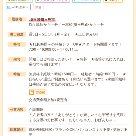
WEB登録OK
派遣
埼玉県鶴ヶ島市
勤務地
鶴ケ島駅から---分／一本松(埼玉県)駅から---分
週3日～5日OK（月～金） ★土日休みOK
曜日頻度
★1日6時間～の時短シフトOK★スタート時間選べます！
時間
7:00～16:009:00～17:0011:…
開始日はご相談ください！ ★急募 ★職場が気に入れば、
期間
長期でも働けます！
無資格未経験：時給1600円～ 経験者：時給1800円～ ★
時給
日払い／週払い制度あり（月払いも選べます）※稼働開始時
は手続き完了次第のお支払いとなります。
交通費
交通費全額支給※規定有
介護関連
仕事内容
＊入居者の方の「ありがとう」が嬉しい＊お年寄りを笑顔に
する介護のお仕事です。おじいちゃん、おばあちゃ…
職種未経験OK / ブランクOK / パソコンスキル不要 / 英語力不
応募資格
要