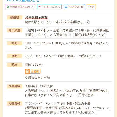
交通費別途支給あり
土日祝日が休み
WEB登録OK
派遣
埼玉県鶴ヶ島市
勤務地
鶴ケ島駅から---分／一本松(埼玉県)駅から---分
【週3日～OK】月～金曜日で希望シフト制 ※徐々に勤務回数
曜日頻度
を増やしていくことも可能です！（最初は週3日からなど）
8:00～17:009:00～18:00など※ご希望の時間帯をご相談くだ
時間
さい。
2ヶ月～OK ※スタート日はお気軽にご相談ください！
期間
時給1300円～
時給
交通費
交通費規定内支給
医療事務・病院受付
仕事内容
／看護師さん、お医者さんの“縁の下の力持ち”医療事務のお
仕事になります！＼▽具体的には…・受付で患者…
ブランクOK / パソコンスキル不要 / 英語力不要
応募資格
※履歴書不要・来社不要で電話相談もOK！少しでも気になる
方は是非応募をお待ちしております！＼応募後の…