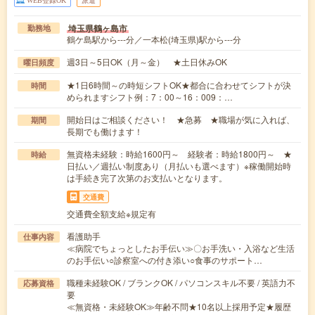
WEB登録OK
派遣
埼玉県鶴ヶ島市
勤務地
鶴ケ島駅から---分／一本松(埼玉県)駅から---分
週3日～5日OK（月～金） ★土日休みOK
曜日頻度
★1日6時間～の時短シフトOK★都合に合わせてシフトが決
時間
められますシフト例：7：00～16：009：…
開始日はご相談ください！ ★急募 ★職場が気に入れば、
期間
長期でも働けます！
無資格未経験：時給1600円～ 経験者：時給1800円～ ★
時給
日払い／週払い制度あり（月払いも選べます）※稼働開始時
は手続き完了次第のお支払いとなります。
交通費
交通費全額支給※規定有
看護助手
仕事内容
≪病院でちょっとしたお手伝い≫〇お手洗い・入浴など生活
のお手伝い○診察室への付き添い○食事のサポート…
職種未経験OK / ブランクOK / パソコンスキル不要 / 英語力不
応募資格
要
≪無資格・未経験OK≫年齢不問★10名以上採用予定★履歴