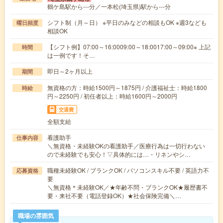
鶴ケ島駅から---分／一本松(埼玉県)駅から---分
シフト制（月～日） ※平日のみなどの相談もOK ※週3なども
曜日頻度
相談OK
【シフト例】07:00～16:0009:00～18:0017:00～09:00※ 上記
時間
は一例です！そ…
即日～2ヶ月以上
期間
無資格の方：時給1500円～1875円 / 介護福祉士：時給1800
時給
円～2250円 / 初任者以上：時給1600円～2000円
交通費
全額支給
看護助手
仕事内容
＼無資格・未経験OKの看護助手／医療行為は一切行わない
ので未経験でも安心！▽具体的には…・リネンやシ…
職種未経験OK / ブランクOK / パソコンスキル不要 / 英語力不
応募資格
要
＼無資格＊未経験OK／★年齢不問・ブランクOK★履歴書不
要・来社不要（電話登録OK）★社会保険完備＼…
職場の雰囲気