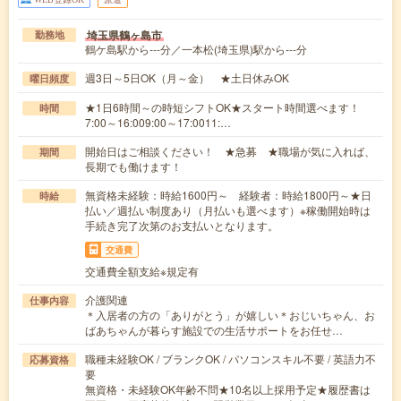
埼玉県鶴ヶ島市
勤務地
鶴ケ島駅から---分／一本松(埼玉県)駅から---分
週3日～5日OK（月～金） ★土日休みOK
曜日頻度
★1日6時間～の時短シフトOK★スタート時間選べます！
時間
7:00～16:009:00～17:0011:…
開始日はご相談ください！ ★急募 ★職場が気に入れば、
期間
長期でも働けます！
無資格未経験：時給1600円～ 経験者：時給1800円～★日
時給
払い／週払い制度あり（月払いも選べます）※稼働開始時は
手続き完了次第のお支払いとなります。
交通費
交通費全額支給※規定有
介護関連
仕事内容
＊入居者の方の「ありがとう」が嬉しい＊おじいちゃん、お
ばあちゃんが暮らす施設での生活サポートをお任せ…
職種未経験OK / ブランクOK / パソコンスキル不要 / 英語力不
応募資格
要
無資格・未経験OK年齢不問★10名以上採用予定★履歴書は