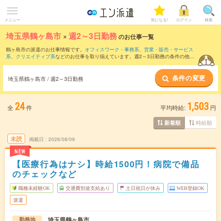
メニュー
気になる!
ログイン
検索
埼玉県鶴ヶ島市
×
週2～3日勤務
のお仕事一覧
鶴ヶ島市の派遣のお仕事情報です。
オフィスワーク・事務系
、
営業・販売・サービス
系
、
クリエイティブ系
などのお仕事を取り揃えています。週2～3日勤務の条件の他
に、
交通費別途支給あり
、
職種未経験OK
、
友だちと一緒の応募OK
などのこだわり条
件も取り揃えています。
条件の変更
埼玉県鶴ヶ島市 / 週2～3日勤務
24
1,503
全
件
平均時給:
円
時給順
新着順
未読
掲載日
2026/08/09
NEW
【医療行為はナシ】時給1500円！病院で備品
のチェックなど
職種未経験OK
交通費別途支給あり
土日祝日が休み
WEB登録OK
派遣
埼玉県鶴ヶ島市
勤務地