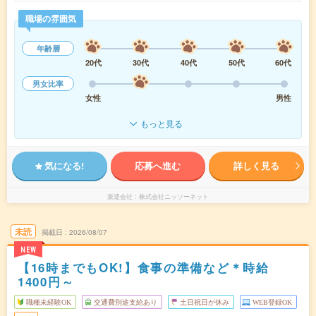
職場の雰囲気
年齢層
20代
30代
40代
50代
60代
男女比率
女性
男性
もっと見る
気になる!
応募へ進む
詳しく見る
派遣会社
株式会社ニッソーネット
未読
掲載日
2026/08/07
NEW
【16時までもOK!】食事の準備など＊時給
1400円～
職種未経験OK
交通費別途支給あり
土日祝日が休み
WEB登録OK