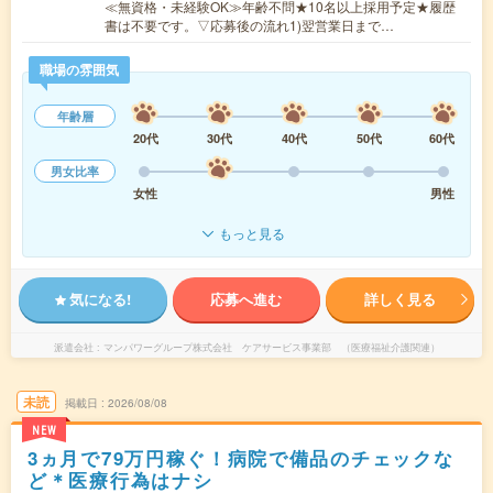
≪無資格・未経験OK≫年齢不問★10名以上採用予定★履歴
書は不要です。▽応募後の流れ1)翌営業日まで…
職場の雰囲気
年齢層
20代
30代
40代
50代
60代
男女比率
女性
男性
もっと見る
気になる!
応募へ進む
詳しく見る
派遣会社
マンパワーグループ株式会社 ケアサービス事業部 （医療福祉介護関連）
未読
掲載日
2026/08/08
NEW
3ヵ月で79万円稼ぐ！病院で備品のチェックな
ど＊医療行為はナシ