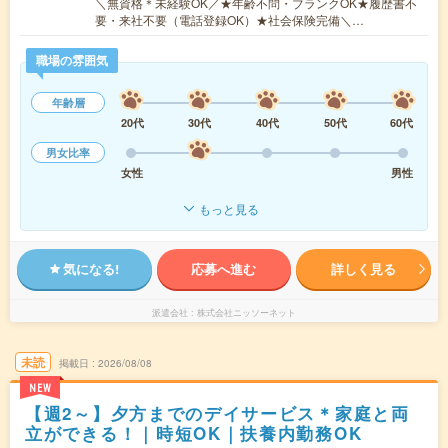
＼無資格＊未経験OK／★年齢不問・ブランクOK★履歴書不
要・来社不要（電話登録OK）★社会保険完備＼…
職場の雰囲気
年齢層
20代
30代
40代
50代
60代
男女比率
女性
男性
もっと見る
気になる!
応募へ進む
詳しく見る
派遣会社
株式会社ニッソーネット
未読
掲載日
2026/08/08
NEW
【週2～】夕方までのデイサービス＊家庭と両
立ができる！｜時短OK｜扶養内勤務OK