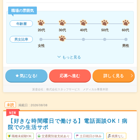
職場の雰囲気
年齢層
20代
30代
40代
50代
60代
男女比率
女性
男性
もっと見る
気になる!
応募へ進む
詳しく見る
派遣会社
株式会社スタッフサービス メディカル事業本部
未読
掲載日
2026/08/08
NEW
【好きな時間曜日で働ける】電話面談OK！病
院での生活サポ
職種未経験OK
交通費別途支給あり
土日祝日が休み
残業なし