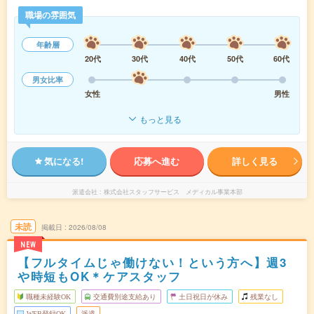
職場の雰囲気
年齢層
20代
30代
40代
50代
60代
男女比率
女性
男性
もっと見る
気になる!
応募へ進む
詳しく見る
派遣会社
株式会社スタッフサービス メディカル事業本部
未読
掲載日
2026/08/08
NEW
【フルタイムじゃ働けない！という方へ】週3
や時短もOK＊ケアスタッフ
職種未経験OK
交通費別途支給あり
土日祝日が休み
残業なし
WEB登録OK
派遣