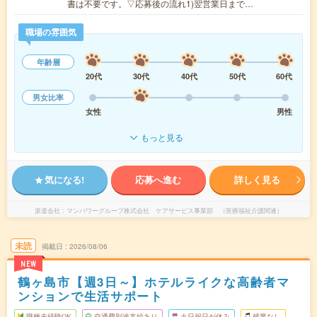
書は不要です。▽応募後の流れ1)翌営業日まで…
職場の雰囲気
年齢層
20代
30代
40代
50代
60代
男女比率
女性
男性
もっと見る
気になる!
応募へ進む
詳しく見る
派遣会社
マンパワーグループ株式会社 ケアサービス事業部 （医療福祉介護関連）
未読
掲載日
2026/08/06
NEW
鶴ヶ島市【週3日～】ホテルライクな高齢者マ
ンションで生活サポート
職種未経験OK
交通費別途支給あり
土日祝日が休み
残業なし