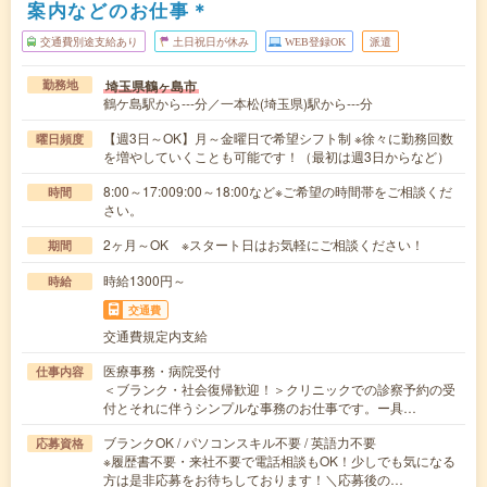
案内などのお仕事＊
交通費別途支給あり
土日祝日が休み
WEB登録OK
派遣
埼玉県鶴ヶ島市
勤務地
鶴ケ島駅から---分／一本松(埼玉県)駅から---分
【週3日～OK】月～金曜日で希望シフト制 ※徐々に勤務回数
曜日頻度
を増やしていくことも可能です！（最初は週3日からなど）
8:00～17:009:00～18:00など※ご希望の時間帯をご相談くだ
時間
さい。
2ヶ月～OK ※スタート日はお気軽にご相談ください！
期間
時給1300円～
時給
交通費
交通費規定内支給
医療事務・病院受付
仕事内容
＜ブランク・社会復帰歓迎！＞クリニックでの診察予約の受
付とそれに伴うシンプルな事務のお仕事です。ー具…
ブランクOK / パソコンスキル不要 / 英語力不要
応募資格
※履歴書不要・来社不要で電話相談もOK！少しでも気になる
方は是非応募をお待ちしております！＼応募後の…