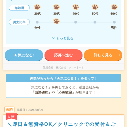
年齢層
20代
30代
40代
50代
60代
男女比率
女性
男性
もっと見る
気になる!
応募へ進む
詳しく見る
派遣会社
株式会社ニッソーネット
興味があったら「★気になる！」をタップ！
「気になる！」を押しておくと、派遣会社から
「面談確約」
や
「応募歓迎」
が届きます！
未読
掲載日
2026/08/09
NEW
＼即日＆無資格OK／クリニックでの受付＆ご