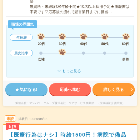
要
無資格・未経験OK年齢不問★10名以上採用予定★履歴書は
不要です▽応募後の流れ1)翌営業日までに担当…
職場の雰囲気
年齢層
20代
30代
40代
50代
60代
男女比率
女性
男性
もっと見る
気になる!
応募へ進む
詳しく見る
派遣会社
マンパワーグループ株式会社 ケアサービス事業部 （医療福祉介護関連）
未読
掲載日
2026/08/08
NEW
【医療行為はナシ】時給1500円！病院で備品