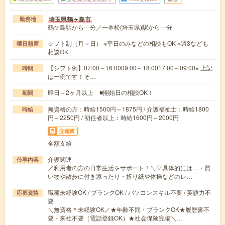
埼玉県鶴ヶ島市
勤務地
鶴ケ島駅から---分／一本松(埼玉県)駅から---分
シフト制（月～日） ※平日のみなどの相談もOK ※週3なども
曜日頻度
相談OK
【シフト例】07:00～16:0009:00～18:0017:00～09:00※ 上記
時間
は一例です！そ…
即日～2ヶ月以上 ■開始日の相談OK！
期間
無資格の方：時給1500円～1875円 / 介護福祉士：時給1800
時給
円～2250円 / 初任者以上：時給1600円～2000円
交通費
全額支給
介護関連
仕事内容
／利用者の方の日常生活をサポート！＼▽具体的には…・買
い物や散歩に付き添ったり・折り紙や体操などのレ…
職種未経験OK / ブランクOK / パソコンスキル不要 / 英語力不
応募資格
要
＼無資格＊未経験OK／★年齢不問・ブランクOK★履歴書不
要・来社不要（電話登録OK）★社会保険完備＼…