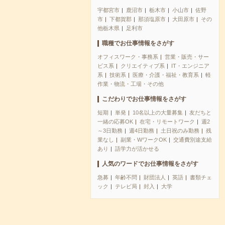
宇都宮市
鹿沼市
栃木市
小山市
佐野
市
下都賀郡
那須塩原市
大田原市
その
他栃木県
足利市
職種でお仕事情報をさがす
オフィスワーク・事務系
営業・販売・サー
ビス系
クリエイティブ系
IT・エンジニア
系
技術系
医療・介護・福祉・教育系
軽
作業・物流・工場・その他
こだわりでお仕事情報をさがす
短期
単発
10名以上の大量募集
友だちと
一緒の応募OK
在宅・リモートワーク
週2
～3日勤務
週4日勤務
土日祝のみ勤務
残
業なし
副業・WワークOK
交通費別途支給
あり
語学力が活かせる
人気のワードでお仕事情報をさがす
急募
年齢不問
財団法人
英語
書類チェ
ック
テレビ局
封入
大学