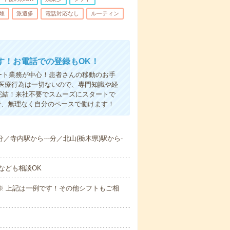
煙
派遣多
電話対応なし
ルーティン
す！お電話での登録もOK！
ート業務が中心！患者さんの移動のお手
医療行為は一切ないので、専門知識や経
完結！来社不要でスムーズにスタートで
で、無理なく自分のペースで働けます！
分／寺内駅から---分／北山(栃木県)駅から-
なども相談OK
～09:00※ 上記は一例です！その他シフトもご相