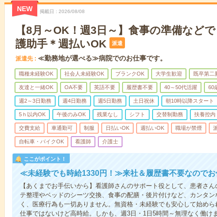
NEW
掲載日
2026/08/08
【8月～OK！週3日～】食事の準備など
護助手＊週払いOK
派遣
≪勤務地が選べる≫病院でのお仕事です。
派遣先
職種未経験OK
社会人未経験OK
ブランクOK
大学生歓迎
既卒第二
友達と一緒OK
OA不要
英語不要
履歴書不要
40～50代活躍
6
週2～3日勤務
週4日勤務
週5日勤務
土日祝休
朝10時以降スタート
5ｈ以内OK
午後のみOK
残業なし
シフト
交替制勤務
扶養控内
交費支給
車通勤可
制服
日払いOK
週払いOK
職場が禁煙
自転車・バイクOK
看護師
介護士
ここがポイント！
≪未経験でも時給1330円！≫来社＆履歴書不要なので
【あくまでお手伝いから】看護師さんのサポート役として、患者さん
テ整理やベッドのシーツ交換、食事の配膳・後片付けなど、カンタン
く、医療行為も一切ありません。無資格・未経験でも安心して始めら
仕事ではないけど高時給。しかも、週3日・1日5時間～無理なく働け