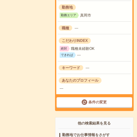
勤務地
真岡市
勤務エリア
職種
---
こだわりINDEX
職種未経験OK
絶対
---
できれば
キーワード
---
あなたのプロフィール
---
条件の変更
他の検索結果を見る
勤務地でお仕事情報をさがす