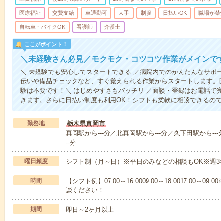
医療福祉
交費支給
車通勤可
大手
制服
日払いOK
職場が禁
自転車・バイクOK
看護師
介護士
ここがポイント！
＼未経験さん必見／モクモク・コツコツ作業がメインで
＼ 未経験でも安心してスタートできる ／病院内でのかんたんなサポ
伝いや備品チェックなど、すぐ覚えられる作業からスタートします。
験は不要です！＼ はじめやすさもバッチリ ／面談・登録はお電話で
きます。さらに日払い制度も利用OK！シフトも柔軟に相談できるの
勤務地
栃木県真岡市
真岡駅から---分／北真岡駅から---分／久下田駅から---
--分
曜日頻度
シフト制（月～日）※平日のみなどの相談もOK※週3
時間
【シフト例】07:00～16:0009:00～18:0017:00
談ください！
期間
即日～2ヶ月以上