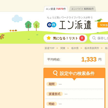
エン派遣
71573
件
エンバイト
82531
件
ちょうど良いワークライフバランスが叶う
関東版
気になる！リスト
0
保存し
派遣TOP
関東
栃木県
栃木県真岡市
栃
,
1
3
3
3
平均時給:
円
設定中の検索条件
期間
---
派遣形式
---
時給
---