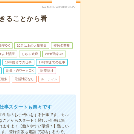
No.MANPWK903193-27
できることから看
新卒OK
10名以上の大量募集
複数名募集
0歳以上活躍
しゅふ歓迎
WEB登録OK
16時前までの仕事
17時前までの仕事
副業・WワークOK
医療福祉
派遣多
電話対応なし
ルーティン
お仕事スタートも楽々です
の生活のお手伝いをする仕事です。カル
なことからスタート！難しい仕事は無
れますよ！【働きやすい環境＊】難しい
ます。登録面談も電話で完結するので、