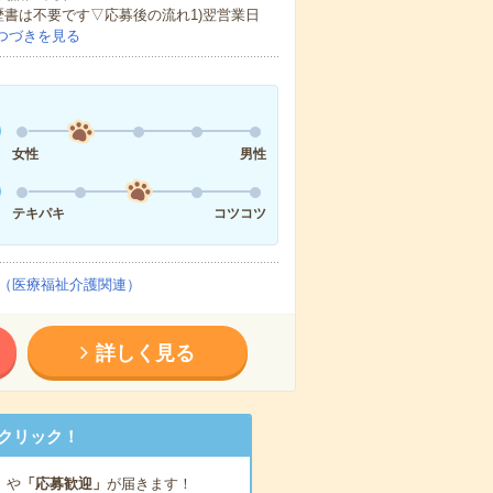
歴書は不要です▽応募後の流れ1)翌営業日
つづきを見る
女性
男性
テキパキ
コツコツ
（医療福祉介護関連）
詳しく見る
クリック！
」
や
「応募歓迎」
が届きます！