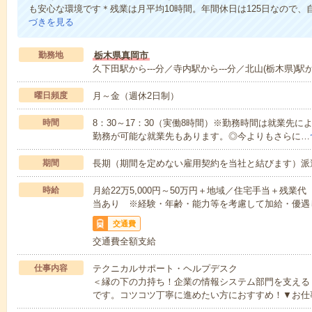
も安心な環境です＊残業は月平均10時間。年間休日は125日なので、
づきを見る
勤務地
栃木県真岡市
久下田駅から---分／寺内駅から---分／北山(栃木県)駅から
曜日頻度
月～金（週休2日制）
時間
8：30～17：30（実働8時間）※勤務時間は就業先
勤務が可能な就業先もあります。◎今よりもさらに…
期間
長期（期間を定めない雇用契約を当社と結びます）派
時給
月給22万5,000円～50万円＋地域／住宅手当＋残
当あり ※経験・年齢・能力等を考慮して加給・優遇
交通費
交通費全額支給
仕事内容
テクニカルサポート・ヘルプデスク
＜縁の下の力持ち！企業の情報システム部門を支える
です。コツコツ丁寧に進めたい方におすすめ！▼お仕