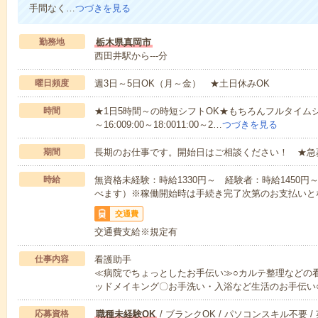
手間なく…
つづきを見る
勤務地
栃木県真岡市
西田井駅から---分
曜日頻度
週3日～5日OK（月～金） ★土日休みOK
時間
★1日5時間～の時短シフトOK★もちろんフルタイムシ
～16:009:00～18:0011:00～2…
つづきを見る
期間
長期のお仕事です。開始日はご相談ください！ ★急
時給
無資格未経験：時給1330円～ 経験者：時給1450
べます）※稼働開始時は手続き完了次第のお支払いと
交通費
交通費支給※規定有
仕事内容
看護助手
≪病院でちょっとしたお手伝い≫○カルテ整理などの
ッドメイキング〇お手洗い・入浴など生活のお手伝い
応募資格
職種未経験OK
/ ブランクOK / パソコンスキル不要 /