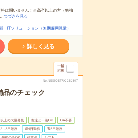
資格は問いません！※高卒以上の方（勉強
…
つづきを見る
部 ITソリューション（無期雇用派遣）
詳しく見る
一括
応募
No.NISSOETRK-2BJ307
で備品のチェック
名以上の大量募集
友達と一緒OK
OA不要
2～3日勤務
週4日勤務
週5日勤務
午後のみOK
残業少
シフト