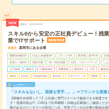
未読
NEW
掲載日
2026/08/08
スキル0から安定の正社員デビュー！残
業でITサポート
無期雇用派遣
真岡市にある企業
派遣先
職種未経験OK
社会人未経験OK
ブランクOK
既卒第二新卒OK
10
友達と一緒OK
英語不要
40～50代活躍
在宅・リモートワーク
しゅ
土日祝休
残業少
IT通信Web
交費支給
駅歩5分
大手
服装自
Word
Excel
PowerPoint
Access
プログラミング
WEB
ネッ
ここがポイント！
「スキルもないし、面接も苦手…。」⇒フランクな面接
【研修付き採用って？】入社後に専門スクールで勉強できる制度です
す！受講内容はIT～CADまで約30種類！詳細は応募後にご確認くだ
験のあるカウンセラーが担当につき、学習プランやお仕事の取組み姿