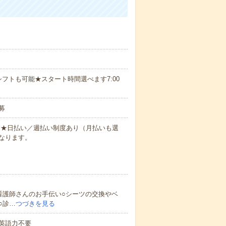
フトも可能★スタート時間選べます7:00
募
円～★日払い／週払い制度あり（月払いも選
なります。
看護師さんのお手伝い○シーツの交換やベ
○診…
つづきを見る
 英語力不要