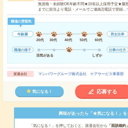
無資格・未経験OK年齢不問★10名以上採用予定★履
までに担当より電話・メールでご連絡2)電話で登録…
職場の雰囲気
年齢層
男女比率
20代
30代
40代
50代
60代
職場の様子
仕事の仕方
活気がある
しずか
マンパワーグループ株式会社 ケアサービス事業部 
派遣会社
応募する
気になる！
興味があったら「★気になる！」を
「気になる！」を押しておくと、派遣会社から
「面談確約