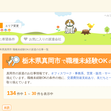
ヘル
エリア変更
た希望条件
お気に入りの派遣会社
木県真岡市 職種未経験OKの派遣の仕事一覧
栃木県真岡市
職種未経験OK
で
真岡市の派遣のお仕事情報です。
オフィスワーク・事務系
、
営業・販売・サー
揃えています。職種未経験OKの条件の他に、
交通費別途支給あり
、
友だちと一
取り揃えています。
134
1
30
件中
～
件を表示中
未読