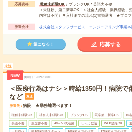
応募資格
職種未経験OK
/ ブランクOK / 英語力不要
＜未経験、第二新卒OK！＞社会人経験、業界経験、
内容は不問）▼入社までの流れ(1)書類選考 ★プロフ
派遣会社
株式会社スタッフサービス エンジニアリング事業本
応募する
気になる！
未読
NEW
掲載日
2026/08/08
＜医療行為はナシ＞時給1350円！病院
など
派遣
病院 ★勤務地選べます！
派遣先
職種未経験OK
社会人未経験OK
ブランクOK
既卒第二新卒OK
10
英語不要
履歴書不要
40～50代活躍
しゅふ歓迎
WEB登録OK
週
土日祝休
朝10時以降スタート
16時前までの仕事
17時前までの仕事