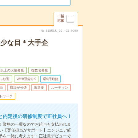
一括
応募
No.SEI栃木_02・C1-4090
業少な目＊大手企
名以上の大量募集
複数名募集
ふ歓迎
WEB登録OK
週5日勤務
由
職場が分煙
派遣多
ルーティン
トワーク
と内定後の研修制度で正社員へ！
！業務の一環なのでお給与も支払われま
さい【専任担当がサポート】エンジニア経
勢を一緒に考えます！正社員デビューで