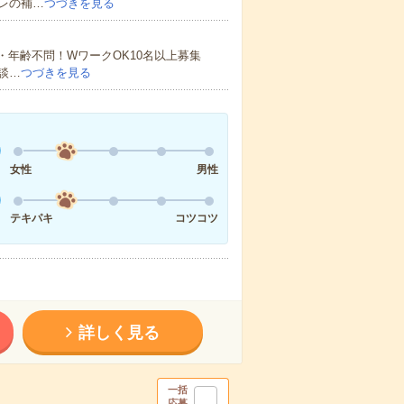
レの補…
つづきを見る
・年齢不問！WワークOK10名以上募集
談…
つづきを見る
女性
男性
テキパキ
コツコツ
詳しく見る
一括
応募