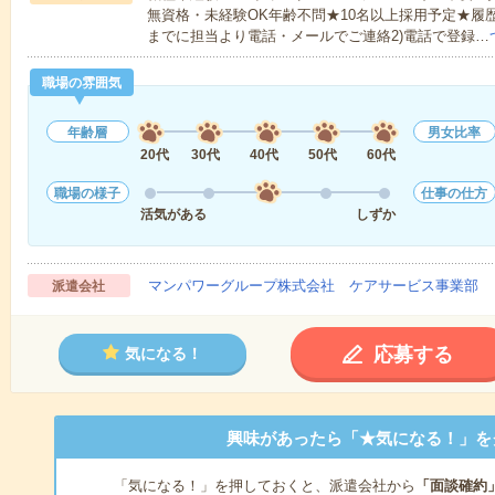
無資格・未経験OK年齢不問★10名以上採用予定★履
までに担当より電話・メールでご連絡2)電話で登録…
職場の雰囲気
年齢層
男女比率
20代
30代
40代
50代
60代
職場の様子
仕事の仕方
活気がある
しずか
マンパワーグループ株式会社 ケアサービス事業部 
派遣会社
応募する
気になる！
興味があったら「★気になる！」を
「気になる！」を押しておくと、派遣会社から
「面談確約