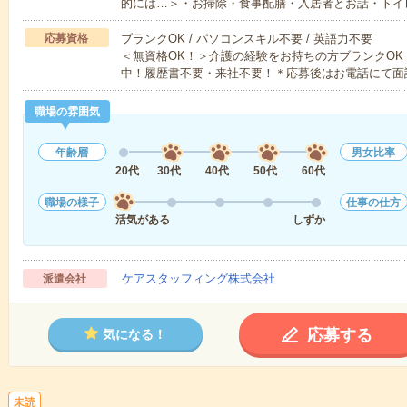
的には…＞・お掃除・食事配膳・入居者とお話・トイ
応募資格
ブランクOK / パソコンスキル不要 / 英語力不要
＜無資格OK！＞介護の経験をお持ちの方ブランクOK
中！履歴書不要・来社不要！＊応募後はお電話にて面
職場の雰囲気
年齢層
男女比率
20代
30代
40代
50代
60代
職場の様子
仕事の仕方
活気がある
しずか
ケアスタッフィング株式会社
派遣会社
応募する
気になる！
未読