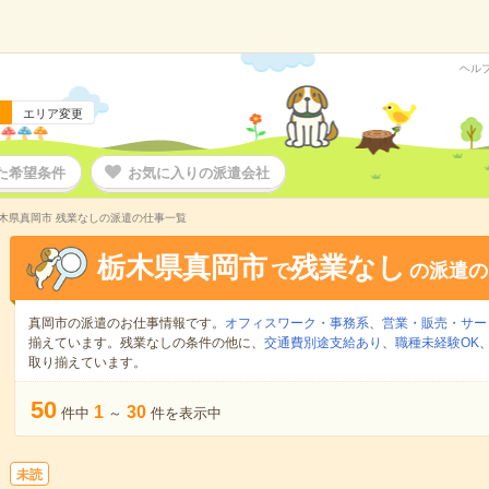
ヘル
エリア変更
た希望条件
お気に入りの派遣会社
木県真岡市 残業なしの派遣の仕事一覧
栃木県真岡市
残業なし
で
の派遣の
真岡市の派遣のお仕事情報です。
オフィスワーク・事務系
、
営業・販売・サー
揃えています。残業なしの条件の他に、
交通費別途支給あり
、
職種未経験OK
取り揃えています。
50
1
30
件中
～
件を表示中
未読