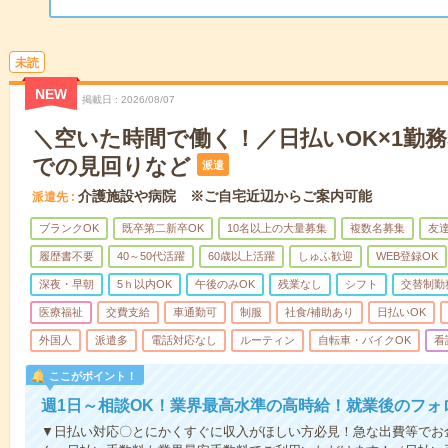
未読
NEW
掲載日
2026/08/07
＼空いた時間で働く！／日払いOK×1勤務
での見回りなど
派遣
介護施設や病院 ※ご自宅近辺からご案内可能
派遣先
ブランクOK
既卒第二新卒OK
10名以上の大量募集
複数名募集
友達
履歴書不要
40～50代活躍
60歳以上活躍
しゅふ歓迎
WEB登録OK
深夜・早朝
5ｈ以内OK
午後のみOK
残業なし
シフト
交替制勤
医療福祉
交費支給
車通勤可
制服
社食/補助あり
日払いOK
外国人
派遣多
電話対応なし
ルーティン
自転車・バイクOK
看
ここがポイント！
週1日～相談OK！業界最高水準の高時給！就業後のフォ
▼日払い対応〇とにかくすぐに収入がほしい方必見！急な出費等でお