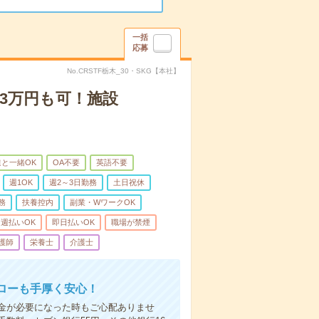
一括
応募
No.CRSTF栃木_30・SKG【本社】
3万円も可！施設
と一緒OK
OA不要
英語不要
週1OK
週2～3日勤務
土日祝休
務
扶養控内
副業・WワークOK
週払いOK
即日払いOK
職場が禁煙
護師
栄養士
介護士
ローも手厚く安心！
金が必要になった時もご心配ありませ