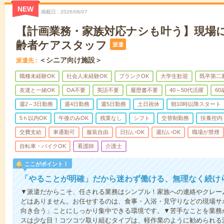
NEW
掲載日
2026/08/07
【計画業務・家族対応ナシも叶う】現場
齢者ケアスタッフ
派遣
＜シニア向け施設＞
派遣先
職種未経験OK
社会人未経験OK
ブランクOK
大学生歓迎
既卒第二
友達と一緒OK
OA不要
英語不要
履歴書不要
40～50代活躍
6
週2～3日勤務
週4日勤務
週5日勤務
土日祝休
朝10時以降スタート
5ｈ以内OK
午後のみOK
残業なし
シフト
交替制勤務
扶養控内
交費支給
車通勤可
服装自由
日払いOK
週払いOK
職場が禁煙
自転車・バイクOK
看護師
介護士
ここがポイント！
「やることが明確」だから迷わず働ける、無理なく続け
▼派遣だからこそ、任される業務はシンプル！家族への連絡やクレー
どはありません。お任せするのは、食事・入浴・見守りなどの現場サ
向き合う」ことにしっかり集中できる環境です。▼苦手なことを業務
スは少な目！コツコツ取り組むタイプは、軽作業のように勧められる