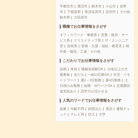
宇都宮市
鹿沼市
栃木市
小山市
佐野
市
下都賀郡
那須塩原市
足利市
その他
栃木県
大田原市
職種でお仕事情報をさがす
オフィスワーク・事務系
営業・販売・サー
ビス系
クリエイティブ系
IT・エンジニア
系
技術系
医療・介護・福祉・教育系
軽
作業・物流・工場・その他
こだわりでお仕事情報をさがす
短期
単発
職種未経験OK
10名以上の大
量募集
友だちと一緒の応募OK
在宅・リモ
ートワーク
週2～3日勤務
週4日勤務
土
日祝のみ勤務
副業・WワークOK
交通費別
途支給あり
語学力が活かせる
人気のワードでお仕事情報をさがす
急募
年齢不問
財団法人
英語
書類チェ
ック
テレビ局
封入
大学