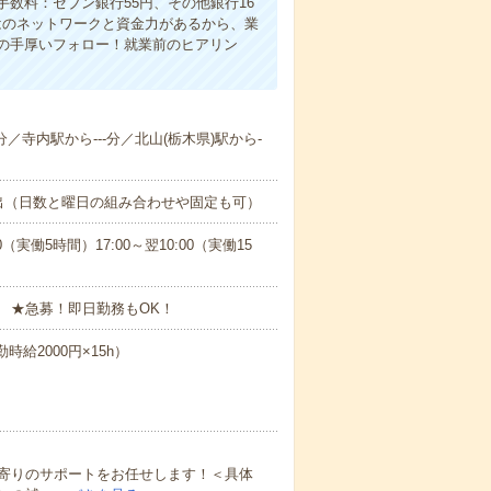
数料：セブン銀行55円、その他銀行16
ではのネットワークと資金力があるから、業
の手厚いフォロー！就業前のヒアリン
分／寺内駅から---分／北山(栃木県)駅から-
出（日数と曜日の組み合わせや固定も可）
0（実働5時間）17:00～翌10:00（実働15
 ★急募！即日勤務もOK！
時給2000円×15h）
寄りのサポートをお任せします！＜具体