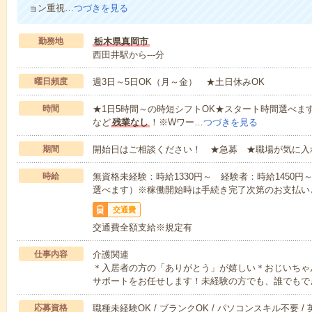
ョン重視…
つづきを見る
勤務地
栃木県真岡市
西田井駅から---分
曜日頻度
週3日～5日OK（月～金） ★土日休みOK
時間
★1日5時間～の時短シフトOK★スタート時間選べます！7:00～1
など
残業なし
！※Wワー…
つづきを見る
期間
開始日はご相談ください！ ★急募 ★職場が気に入
時給
無資格未経験：時給1330円～ 経験者：時給1450
選べます）※稼働開始時は手続き完了次第のお支払い
交通費
交通費全額支給※規定有
仕事内容
介護関連
＊入居者の方の「ありがとう」が嬉しい＊おじいちゃ
サポートをお任せします！未経験の方でも、誰でもで
応募資格
職種未経験OK / ブランクOK / パソコンスキル不要 /