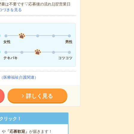
歴書は不要です▽応募後の流れ1)翌営業日
つづきを見る
女性
男性
テキパキ
コツコツ
（医療福祉介護関連）
詳しく見る
クリック！
」
や
「応募歓迎」
が届きます！