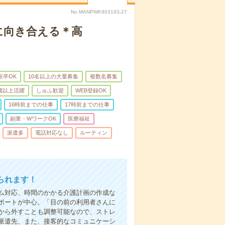
No.MANPWK903193-27
に向き合える＊高
新卒OK
10名以上の大量募集
複数名募集
0歳以上活躍
しゅふ歓迎
WEB登録OK
16時前までの仕事
17時前までの仕事
副業・WワークOK
医療福祉
派遣多
電話対応なし
ルーティン
られます！
ム対応、時間のかかる介護計画の作成な
ポートが中心。「目の前の利用者さんに
から外すことも調整可能なので、ストレ
派遣先、また、接客的なコミュニケーシ