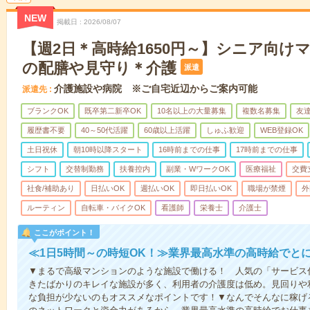
NEW
掲載日
2026/08/07
【週2日＊高時給1650円～】シニア向け
の配膳や見守り＊介護
派遣
介護施設や病院 ※ご自宅近辺からご案内可能
派遣先
ブランクOK
既卒第二新卒OK
10名以上の大量募集
複数名募集
友達
履歴書不要
40～50代活躍
60歳以上活躍
しゅふ歓迎
WEB登録OK
土日祝休
朝10時以降スタート
16時前までの仕事
17時前までの仕事
シフト
交替制勤務
扶養控内
副業・WワークOK
医療福祉
交費
社食/補助あり
日払いOK
週払いOK
即日払いOK
職場が禁煙
外
ルーティン
自転車・バイクOK
看護師
栄養士
介護士
ここがポイント！
≪1日5時間～の時短OK！≫業界最高水準の高時給でと
▼まるで高級マンションのような施設で働ける！ 人気の「サービス
きたばかりのキレイな施設が多く、利用者の介護度は低め。見回りや
な負担が少ないのもオススメなポイントです！▼なんでそんなに稼げる