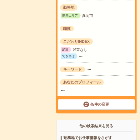
勤務地
真岡市
勤務エリア
職種
---
こだわりINDEX
残業なし
絶対
---
できれば
キーワード
---
あなたのプロフィール
---
条件の変更
他の検索結果を見る
勤務地でお仕事情報をさがす