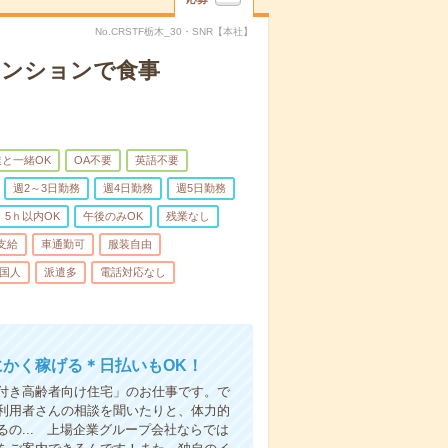
No.CRSTF栃木_30・SNR【本社】
マンションで食事
と一緒OK
OA不要
英語不要
週2～3日勤務
週4日勤務
週5日勤務
5ｈ以内OK
午後のみOK
残業なし
支給
車通勤可
服装自由
国人
派遣多
電話対応なし
にかく稼げる＊日払いもOK！
付き高齢者向け住宅」のお仕事です。で
利用者さんの相談を聞いたりと、体力的
の... 上場企業グループ会社ならでは