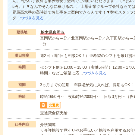
ん。日払い手数料も業界最安手数料でご利用いただけます！（日払い手
5円。）▼なんでそんなに稼げるの... 上場企業グループ会社なら
界最高水準の高時給でお仕事をご案内できるんです！▼弊社スタッフ
グ…
つづきを見る
勤務地
栃木県真岡市
真岡駅から---分／北真岡駅から---分／久下田駅から---
--分
曜日頻度
週2日（週1日も相談OK！）※希望のシフトを毎月提
時間
≪シフト例≫10:00～15:00（実働5時間）12:00～17:0
時間）などご希望に応…
つづきを見る
期間
3ヵ月までの短期 ※職場が気に入れば、長期もOK！
時給
時給1650円～ 夜勤時給2000円～ 日収3万円～（夜勤
交通費
交通費全額支給
仕事内容
介護関連
＼介護施設で見守りやお手伝い／施設を利用するお年