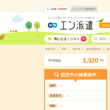
エン派遣
71454
件
エンバイト
82531
件
ちょうど良いワークライフバランスが叶う
関東版
気になる！リスト
0
保存し
派遣TOP
関東
栃木県
栃木県真岡市
栃
,
1
3
2
0
平均時給:
円
設定中の検索条件
期間
---
派遣形式
---
時給
---