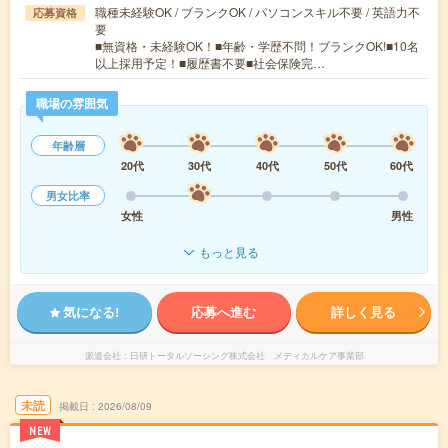
職種未経験OK / ブランクOK / パソコンスキル不要 / 英語力不
応募資格
要
■無資格・未経験OK！■年齢・学歴不問！ブランクOK!■10名
以上採用予定！■履歴書不要■社会保険完…
職場の雰囲気
年齢層
20代
30代
40代
50代
60代
男女比率
女性
男性
もっと見る
気になる!
応募へ進む
詳しく見る
派遣会社
日研トータルソーシング株式会社 メディカルケア事業部
未読
掲載日
2026/08/09
NEW