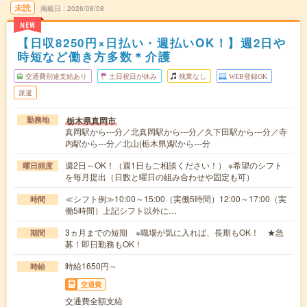
未読
掲載日
2026/08/08
NEW
【日収8250円×日払い・週払いOK！】週2日や
時短など働き方多数＊介護
交通費別途支給あり
土日祝日が休み
残業なし
WEB登録OK
派遣
栃木県真岡市
勤務地
真岡駅から---分／北真岡駅から---分／久下田駅から---分／寺
内駅から---分／北山(栃木県)駅から---分
週2日～OK！（週1日もご相談ください！） ※希望のシフト
曜日頻度
を毎月提出（日数と曜日の組み合わせや固定も可）
≪シフト例≫10:00～15:00（実働5時間）12:00～17:00（実
時間
働5時間）上記シフト以外に…
3ヵ月までの短期 ※職場が気に入れば、長期もOK！ ★急
期間
募！即日勤務もOK！
時給1650円～
時給
交通費
交通費全額支給