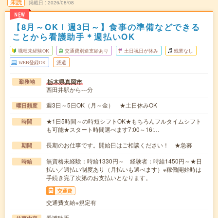
未読
掲載日
2026/08/08
NEW
【8月～OK！週3日～】食事の準備などできる
ことから看護助手＊週払いOK
職種未経験OK
交通費別途支給あり
土日祝日が休み
残業なし
WEB登録OK
派遣
栃木県真岡市
勤務地
西田井駅から---分
週3日～5日OK（月～金） ★土日休みOK
曜日頻度
★1日5時間～の時短シフトOK★もちろんフルタイムシフト
時間
も可能★スタート時間選べます7:00～16:…
長期のお仕事です。開始日はご相談ください！ ★急募
期間
無資格未経験：時給1330円～ 経験者：時給1450円～★日
時給
払い／週払い制度あり（月払いも選べます）※稼働開始時は
手続き完了次第のお支払いとなります。
交通費
交通費支給※規定有
看護助手