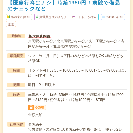
【医療行為はナシ】時給1350円！病院で備品
のチェックなど
職種未経験OK
交通費別途支給あり
土日祝日が休み
WEB登録OK
派遣
栃木県真岡市
勤務地
真岡駅から---分／北真岡駅から---分／久下田駅から---分／寺
内駅から---分／北山(栃木県)駅から---分
シフト制（月～日） ※平日のみなどの相談もOK ※週3なども
曜日頻度
相談OK
【シフト例】07:00～16:0009:00～18:0017:00～09:00※ 上記
時間
は一例です！そ…
即日～2ヶ月以上
期間
無資格の方：時給1350円～1687円 / 介護福祉士：時給1700
時給
円～2125円 / 初任者以上：時給1500円～1875円
交通費
全額支給
看護助手
仕事内容
＼無資格・未経験OKの看護助手／医療行為は一切行わない