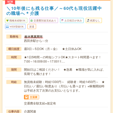
NEW
＼10年後にも残る仕事／～60代も現役活躍中
の職場へ＊介護
職種未経験OK
交通費別途支給あり
土日祝日が休み
残業なし
WEB登録OK
派遣
栃木県真岡市
勤務地
西田井駅から---分
週3日～5日OK（月～金） ★土日休みOK
曜日頻度
★1日5時間～の時短シフトOK★スタート時間選べます！
時間
7:00～16:009:00～17:0011:…
開始日はご相談ください！ ★急募 ★職場が気に入れば、
期間
長期でも働けます！
無資格未経験：時給1330円～ 経験者：時給1450円～ ★
時給
日払い／週払い制度あり（月払いも選べます）※稼働開始時
は手続き完了次第のお支払いとなります。
交通費
交通費全額支給※規定有
介護関連
仕事内容