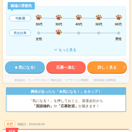
職場の雰囲気
年齢層
20代
30代
40代
50代
60代
男女比率
女性
男性
もっと見る
気になる!
応募へ進む
詳しく見る
派遣会社
マンパワーグループ株式会社 ケアサービス事業部 （医療福祉介護関連）
興味があったら「★気になる！」をタップ！
「気になる！」を押しておくと、派遣会社から
「面談確約」
や
「応募歓迎」
が届きます！
未読
掲載日
2026/08/09
NEW