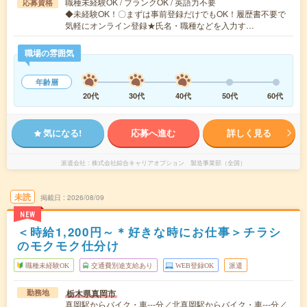
職種未経験OK / ブランクOK / 英語力不要
応募資格
◆未経験OK！〇まずは事前登録だけでもOK！履歴書不要で
気軽にオンライン登録★氏名・職種などを入力す…
職場の雰囲気
年齢層
20代
30代
40代
50代
60代
気になる!
応募へ進む
詳しく見る
派遣会社
株式会社綜合キャリアオプション 製造事業部（全国）
未読
掲載日
2026/08/09
NEW
＜時給1,200円～＊好きな時にお仕事＞チラシ
のモクモク仕分け
職種未経験OK
交通費別途支給あり
WEB登録OK
派遣
栃木県真岡市
勤務地
真岡駅からバイク・車---分／北真岡駅からバイク・車---分／