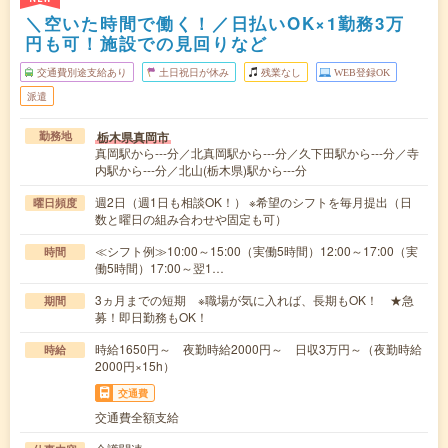
＼空いた時間で働く！／日払いOK×1勤務3万
円も可！施設での見回りなど
交通費別途支給あり
土日祝日が休み
残業なし
WEB登録OK
派遣
栃木県真岡市
勤務地
真岡駅から---分／北真岡駅から---分／久下田駅から---分／寺
内駅から---分／北山(栃木県)駅から---分
週2日（週1日も相談OK！） ※希望のシフトを毎月提出（日
曜日頻度
数と曜日の組み合わせや固定も可）
≪シフト例≫10:00～15:00（実働5時間）12:00～17:00（実
時間
働5時間）17:00～翌1…
3ヵ月までの短期 ※職場が気に入れば、長期もOK！ ★急
期間
募！即日勤務もOK！
時給1650円～ 夜勤時給2000円～ 日収3万円～（夜勤時給
時給
2000円×15h）
交通費
交通費全額支給