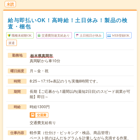
未読
給与即払いOK！高時給！土日休み！製品の検
査・梱包
職種未経験OK
交通費別途支給あり
土日祝日が休み
WEB登録OK
派遣
栃木県真岡市
勤務地
真岡駅から車10分
月～金・祝
曜日頻度
8:25～17:15※表記のうち実働8時間です。
時間
長期【ご応募から1週間以内(最短2日目)のスピード就業が可
期間
能】即日～
時給1300円
時給
交通費
交通費支給有り
軽作業（仕分け・ピッキング・検品、商品管理）
仕事内容
ペースト状のはんだをグラムを計量しながら充填する作業、