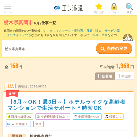
メニュー
気になる!
ログイン
検索
栃木県真岡市
のお仕事一覧
真岡市の派遣のお仕事情報です。
オフィスワーク・事務系
、
営業・販売・サービス系
、
クリエイティブ系
などのお仕事を取り揃えています。さらに、
短期
・
単発
などの期
間や、
職種未経験OK
などのこだわり条件で絞り込んでいただけます。
条件の変更
また、
宇都宮市
・
筑西市
・
桜川市
・
芳賀郡
・
河内郡
など隣接エリアのお仕事もご確認
栃木県真岡市
いただけます。
168
1,368
全
件
平均時給:
円
時給順
新着順
未読
掲載日
2026/08/09
NEW
【8月～OK！週3日～】ホテルライクな高齢者
マンションで生活サポート＊時短OK
職種未経験OK
交通費別途支給あり
土日祝日が休み
残業なし
WEB登録OK
派遣
栃木県真岡市
勤務地