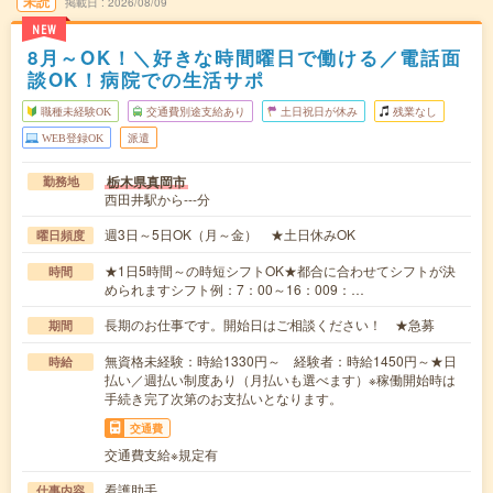
未読
掲載日
2026/08/09
NEW
8月～OK！＼好きな時間曜日で働ける／電話面
談OK！病院での生活サポ
職種未経験OK
交通費別途支給あり
土日祝日が休み
残業なし
WEB登録OK
派遣
栃木県真岡市
勤務地
西田井駅から---分
週3日～5日OK（月～金） ★土日休みOK
曜日頻度
★1日5時間～の時短シフトOK★都合に合わせてシフトが決
時間
められますシフト例：7：00～16：009：…
長期のお仕事です。開始日はご相談ください！ ★急募
期間
無資格未経験：時給1330円～ 経験者：時給1450円～★日
時給
払い／週払い制度あり（月払いも選べます）※稼働開始時は
手続き完了次第のお支払いとなります。
交通費
交通費支給※規定有
看護助手
仕事内容