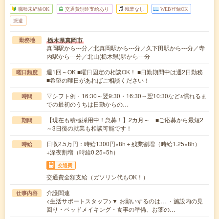
職種未経験OK
交通費別途支給あり
残業なし
WEB登録OK
派遣
栃木県真岡市
勤務地
真岡駅から---分／北真岡駅から---分／久下田駅から---分／寺
内駅から---分／北山(栃木県)駅から---分
週1回～OK ■曜日固定の相談OK！ ■日勤期間中は週2日勤務
曜日頻度
■希望の曜日があればご相談ください！
▽シフト例・16:30～翌9:30・16:30～翌10:30など※慣れるま
時間
での最初のうちは日勤からの…
【現在も積極採用中！急募！】2カ月～ ■ご応募から最短2
期間
～3日後の就業も相談可能です！
日収2.5万円：時給1300円×8h＋残業割増（時給1.25×8h）
時給
+深夜割増（時給0.25×5h）
交通費
交通費全額支給（ガソリン代もOK！）
介護関連
仕事内容
<生活サポートスタッフ>▼ お願いするのは… ・施設内の見
回り・ベッドメイキング・食事の準備、お薬の…