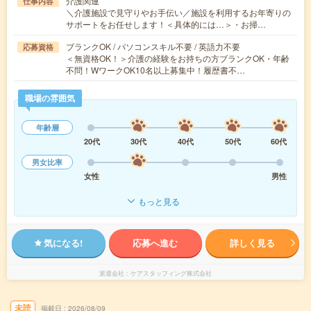
介護関連
仕事内容
＼介護施設で見守りやお手伝い／施設を利用するお年寄りの
サポートをお任せします！＜具体的には…＞・お掃…
ブランクOK / パソコンスキル不要 / 英語力不要
応募資格
＜無資格OK！＞介護の経験をお持ちの方ブランクOK・年齢
不問！WワークOK10名以上募集中！履歴書不…
職場の雰囲気
年齢層
20代
30代
40代
50代
60代
男女比率
女性
男性
もっと見る
気になる!
応募へ進む
詳しく見る
派遣会社
ケアスタッフィング株式会社
未読
掲載日
2026/08/09