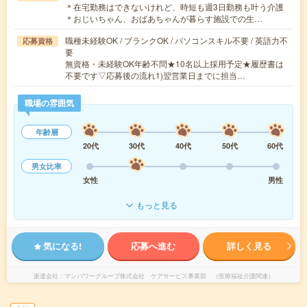
＊在宅勤務はできないけれど、時短も週3日勤務も叶う介護
＊おじいちゃん、おばあちゃんが暮らす施設での生…
職種未経験OK / ブランクOK / パソコンスキル不要 / 英語力不
応募資格
要
無資格・未経験OK年齢不問★10名以上採用予定★履歴書は
不要です▽応募後の流れ1)翌営業日までに担当…
職場の雰囲気
年齢層
20代
30代
40代
50代
60代
男女比率
女性
男性
もっと見る
気になる!
応募へ進む
詳しく見る
派遣会社
マンパワーグループ株式会社 ケアサービス事業部 （医療福祉介護関連）