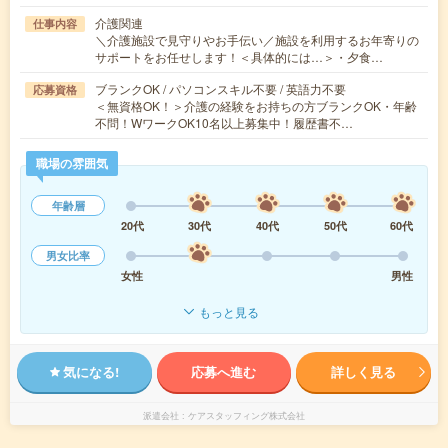
介護関連
仕事内容
＼介護施設で見守りやお手伝い／施設を利用するお年寄りの
サポートをお任せします！＜具体的には…＞・夕食…
ブランクOK / パソコンスキル不要 / 英語力不要
応募資格
＜無資格OK！＞介護の経験をお持ちの方ブランクOK・年齢
不問！WワークOK10名以上募集中！履歴書不…
職場の雰囲気
年齢層
20代
30代
40代
50代
60代
男女比率
女性
男性
もっと見る
気になる!
応募へ進む
詳しく見る
派遣会社
ケアスタッフィング株式会社