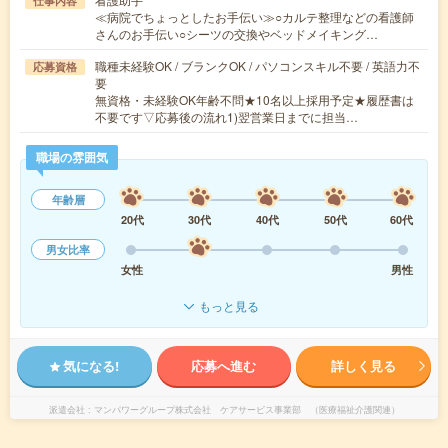
仕事内容
≪病院でちょっとしたお手伝い≫○カルテ整理などの看護師
さんのお手伝い○シーツの交換やベッドメイキング…
職種未経験OK / ブランクOK / パソコンスキル不要 / 英語力不
応募資格
要
無資格・未経験OK年齢不問★10名以上採用予定★履歴書は
不要です▽応募後の流れ1)翌営業日までに担当…
職場の雰囲気
年齢層
20代
30代
40代
50代
60代
男女比率
女性
男性
もっと見る
気になる!
応募へ進む
詳しく見る
派遣会社
マンパワーグループ株式会社 ケアサービス事業部 （医療福祉介護関連）