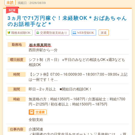
未読
掲載日
2026/08/09
NEW
3ヵ月で71万円稼ぐ！未経験OK＊おばあちゃん
のお話相手など＊
職種未経験OK
交通費別途支給あり
WEB登録OK
派遣
栃木県真岡市
勤務地
西田井駅から---分
シフト制（月～日） ※平日のみなどの相談もOK ※週3なども
曜日頻度
相談OK
【シフト例】07:00～16:0009:00～18:0017:00～09:00※ 上記
時間
は一例です！そ…
即日～2ヶ月以上 ■開始日の相談OK！
期間
無資格の方：時給1350円～1687円 / 介護福祉士：時給1700
時給
円～2125円 / 初任者以上：時給1500円～1875円
交通費
全額支給
介護関連
仕事内容
／利用者の方の日常生活をサポート！＼▽具体的には…・買