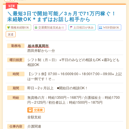
NEW
＼最短3日で開始可能／3ヵ月で71万円稼ぐ！
未経験OK＊まずはお話し相手から
職種未経験OK
交通費別途支給あり
土日祝日が休み
WEB登録OK
派遣
栃木県真岡市
勤務地
西田井駅から---分
シフト制（月～日） ※平日のみなどの相談もOK ※週3なども
曜日頻度
相談OK
【シフト例】07:00～16:0009:00～18:0017:00～09:00※ 上記
時間
は一例です！そ…
即日～2ヶ月以上 ■開始日の相談OK！
期間
無資格の方：時給1350円～1687円 / 介護福祉士：時給1700
時給
円～2125円 / 初任者以上：時給1500円～1875円
交通費
全額支給
介護関連
仕事内容