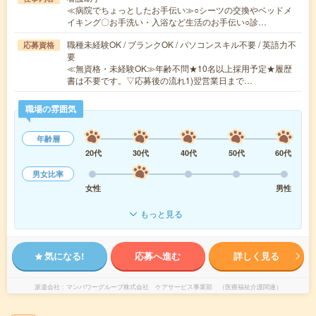
≪病院でちょっとしたお手伝い≫○シーツの交換やベッドメ
イキング〇お手洗い・入浴など生活のお手伝い○診…
職種未経験OK / ブランクOK / パソコンスキル不要 / 英語力不
応募資格
要
≪無資格・未経験OK≫年齢不問★10名以上採用予定★履歴
書は不要です。▽応募後の流れ1)翌営業日まで…
職場の雰囲気
年齢層
20代
30代
40代
50代
60代
男女比率
女性
男性
もっと見る
気になる!
応募へ進む
詳しく見る
派遣会社
マンパワーグループ株式会社 ケアサービス事業部 （医療福祉介護関連）