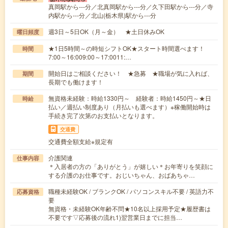
真岡駅から---分／北真岡駅から---分／久下田駅から---分／寺
内駅から---分／北山(栃木県)駅から---分
週3日～5日OK（月～金） ★土日休みOK
曜日頻度
★1日5時間～の時短シフトOK★スタート時間選べます！
時間
7:00～16:009:00～17:0011:…
開始日はご相談ください！ ★急募 ★職場が気に入れば、
期間
長期でも働けます！
無資格未経験：時給1330円～ 経験者：時給1450円～★日
時給
払い／週払い制度あり（月払いも選べます）※稼働開始時は
手続き完了次第のお支払いとなります。
交通費
交通費全額支給※規定有
介護関連
仕事内容
＊入居者の方の「ありがとう」が嬉しい＊お年寄りを笑顔に
する介護のお仕事です。おじいちゃん、おばあちゃ…
職種未経験OK / ブランクOK / パソコンスキル不要 / 英語力不
応募資格
要
無資格・未経験OK年齢不問★10名以上採用予定★履歴書は
不要です▽応募後の流れ1)翌営業日までに担当…