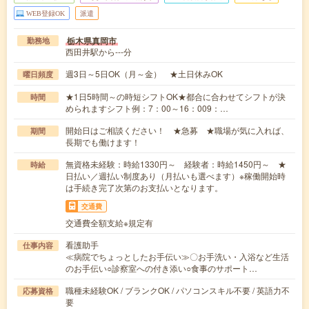
WEB登録OK
派遣
栃木県真岡市
勤務地
西田井駅から---分
週3日～5日OK（月～金） ★土日休みOK
曜日頻度
★1日5時間～の時短シフトOK★都合に合わせてシフトが決
時間
められますシフト例：7：00～16：009：…
開始日はご相談ください！ ★急募 ★職場が気に入れば、
期間
長期でも働けます！
無資格未経験：時給1330円～ 経験者：時給1450円～ ★
時給
日払い／週払い制度あり（月払いも選べます）※稼働開始時
は手続き完了次第のお支払いとなります。
交通費
交通費全額支給※規定有
看護助手
仕事内容
≪病院でちょっとしたお手伝い≫〇お手洗い・入浴など生活
のお手伝い○診察室への付き添い○食事のサポート…
職種未経験OK / ブランクOK / パソコンスキル不要 / 英語力不
応募資格
要