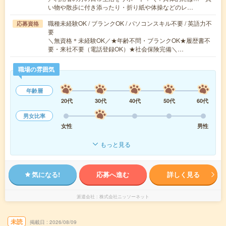
い物や散歩に付き添ったり・折り紙や体操などのレ…
職種未経験OK / ブランクOK / パソコンスキル不要 / 英語力不
応募資格
要
＼無資格＊未経験OK／★年齢不問・ブランクOK★履歴書不
要・来社不要（電話登録OK）★社会保険完備＼…
職場の雰囲気
年齢層
20代
30代
40代
50代
60代
男女比率
女性
男性
もっと見る
気になる!
応募へ進む
詳しく見る
派遣会社
株式会社ニッソーネット
未読
掲載日
2026/08/09