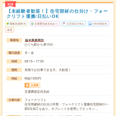
NEW
【未経験者歓迎！】住宅部材の仕分け・フォー
クリフト運搬/日払いOK
職種未経験OK
交通費別途支給あり
土日祝日が休み
WEB登録OK
派遣
栃木県真岡市
勤務地
ひぐち駅から車15分
月～金
曜日頻度
08:15～17:30
時間
長期でお仕事できる方、大歓迎！
期間
時給1350円
時給
交通費
交通費規定内支給
フォークリフト
仕事内容
住宅用建材の仕分け作業・フォークリフト運搬住宅部材の一
部2次加工もあり。タブレットを使用してピッキン…