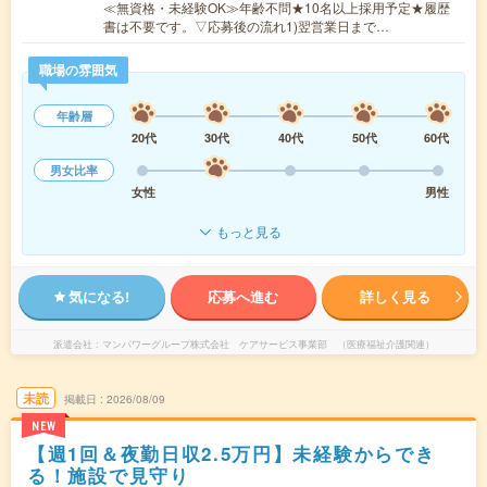
≪無資格・未経験OK≫年齢不問★10名以上採用予定★履歴
書は不要です。▽応募後の流れ1)翌営業日まで…
職場の雰囲気
年齢層
20代
30代
40代
50代
60代
男女比率
女性
男性
もっと見る
気になる!
応募へ進む
詳しく見る
派遣会社
マンパワーグループ株式会社 ケアサービス事業部 （医療福祉介護関連）
未読
掲載日
2026/08/09
NEW
【週1回＆夜勤日収2.5万円】未経験からでき
る！施設で見守り