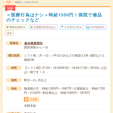
未読
掲載日
2026/08/09
NEW
＜医療行為はナシ＞時給1350円！病院で備品
のチェックなど
職種未経験OK
交通費別途支給あり
土日祝日が休み
WEB登録OK
派遣
栃木県真岡市
勤務地
西田井駅から---分
シフト制（月～日） ※平日のみなどの相談もOK ※週3なども
曜日頻度
相談OK
【シフト例】07:00～16:0009:00～18:0017:00～09:00※ 上記
時間
は一例です！そ…
即日～2ヶ月以上
期間
無資格の方：時給1350円～1687円 / 介護福祉士：時給1700
時給
円～2125円 / 初任者以上：時給1500円～1875円
交通費
全額支給