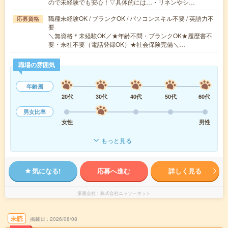
ので未経験でも安心！▽具体的には…・リネンやシ…
職種未経験OK / ブランクOK / パソコンスキル不要 / 英語力不
応募資格
要
＼無資格＊未経験OK／★年齢不問・ブランクOK★履歴書不
要・来社不要（電話登録OK）★社会保険完備＼…
職場の雰囲気
年齢層
20代
30代
40代
50代
60代
男女比率
女性
男性
もっと見る
気になる!
応募へ進む
詳しく見る
派遣会社
株式会社ニッソーネット
未読
掲載日
2026/08/08