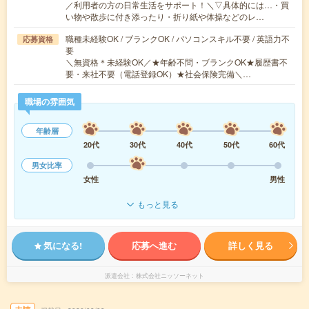
／利用者の方の日常生活をサポート！＼▽具体的には…・買
い物や散歩に付き添ったり・折り紙や体操などのレ…
職種未経験OK / ブランクOK / パソコンスキル不要 / 英語力不
応募資格
要
＼無資格＊未経験OK／★年齢不問・ブランクOK★履歴書不
要・来社不要（電話登録OK）★社会保険完備＼…
職場の雰囲気
年齢層
20代
30代
40代
50代
60代
男女比率
女性
男性
もっと見る
気になる!
応募へ進む
詳しく見る
派遣会社
株式会社ニッソーネット