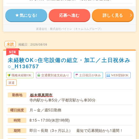
気になる!
応募へ進む
詳しく見る
派遣会社
株式会社バイトレ（キャムコムグループ）
未読
掲載日
2026/08/09
NEW
未経験OK○住宅設備の組立・加工／土日祝休み
○_H136757
職種未経験OK
交通費別途支給あり
土日祝日が休み
WEB登録OK
派遣
栃木県真岡市
勤務地
寺内駅から車5分／宇都宮駅から車30分
月～金／週5日勤務
曜日頻度
8:15～17:00(休憩1時間)
時間
即日～長期（3ヶ月以上） 最短で応募開始から1週間！
期間