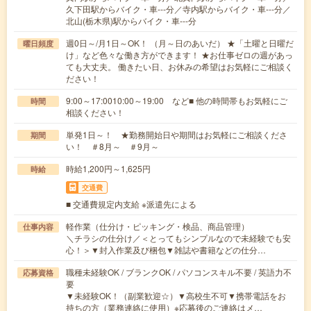
久下田駅からバイク・車---分／寺内駅からバイク・車---分／
北山(栃木県)駅からバイク・車---分
週0日～/月1日～OK！ （月～日のあいだ） ★「土曜と日曜だ
曜日頻度
け」など色々な働き方ができます！ ★お仕事ゼロの週があっ
ても大丈夫。 働きたい日、お休みの希望はお気軽にご相談く
ださい！
9:00～17:0010:00～19:00 など■ 他の時間帯もお気軽にご
時間
相談ください！
単発1日～！ ★勤務開始日や期間はお気軽にご相談くださ
期間
い！ ＃8月～ ＃9月～
時給1,200円～1,625円
時給
交通費
■ 交通費規定内支給 ※派遣先による
軽作業（仕分け・ピッキング・検品、商品管理）
仕事内容
＼チラシの仕分け／＜とってもシンプルなので未経験でも安
心！＞▼封入作業及び梱包▼雑誌や書籍などの仕分…
職種未経験OK / ブランクOK / パソコンスキル不要 / 英語力不
応募資格
要
▼未経験OK！（副業歓迎☆）▼高校生不可▼携帯電話をお
持ちの方（業務連絡に使用）※応募後のご連絡はメ…