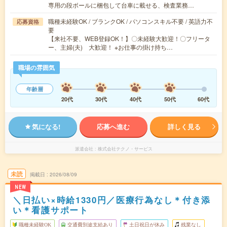
専用の段ボールに梱包して台車に載せる、検査業務…
職種未経験OK / ブランクOK / パソコンスキル不要 / 英語力不
応募資格
要
【来社不要、WEB登録OK！】〇未経験大歓迎！〇フリータ
ー、主婦(夫) 大歓迎！ ※お仕事の掛け持ち…
職場の雰囲気
年齢層
20代
30代
40代
50代
60代
気になる!
応募へ進む
詳しく見る
派遣会社
株式会社テクノ・サービス
未読
掲載日
2026/08/09
NEW
＼日払い×時給1330円／医療行為なし＊付き添
い＊看護サポート
職種未経験OK
交通費別途支給あり
土日祝日が休み
残業なし