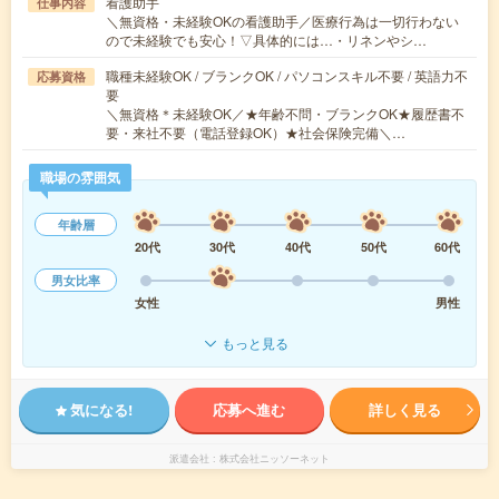
看護助手
仕事内容
＼無資格・未経験OKの看護助手／医療行為は一切行わない
ので未経験でも安心！▽具体的には…・リネンやシ…
職種未経験OK / ブランクOK / パソコンスキル不要 / 英語力不
応募資格
要
＼無資格＊未経験OK／★年齢不問・ブランクOK★履歴書不
要・来社不要（電話登録OK）★社会保険完備＼…
職場の雰囲気
年齢層
20代
30代
40代
50代
60代
男女比率
女性
男性
もっと見る
気になる!
応募へ進む
詳しく見る
派遣会社
株式会社ニッソーネット