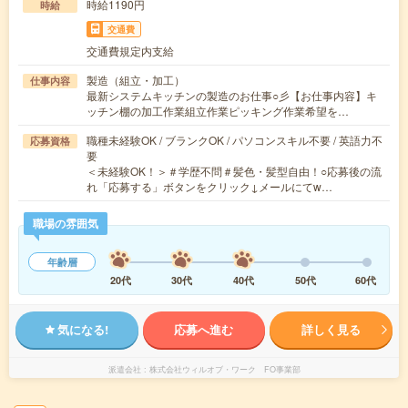
時給1190円
時給
交通費
交通費規定内支給
製造（組立・加工）
仕事内容
最新システムキッチンの製造のお仕事○彡【お仕事内容】キ
ッチン棚の加工作業組立作業ピッキング作業希望を…
職種未経験OK / ブランクOK / パソコンスキル不要 / 英語力不
応募資格
要
＜未経験OK！＞＃学歴不問＃髪色・髪型自由！○応募後の流
れ「応募する」ボタンをクリック↓メールにてw…
職場の雰囲気
年齢層
20代
30代
40代
50代
60代
気になる!
応募へ進む
詳しく見る
派遣会社
株式会社ウィルオブ・ワーク FO事業部