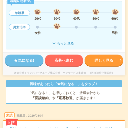
職場の雰囲気
年齢層
20代
30代
40代
50代
60代
男女比率
女性
男性
もっと見る
気になる!
応募へ進む
詳しく見る
派遣会社
マンパワーグループ株式会社 ケアサービス事業部 （医療福祉介護関連）
興味があったら「★気になる！」をタップ！
「気になる！」を押しておくと、派遣会社から
「面談確約」
や
「応募歓迎」
が届きます！
未読
掲載日
2026/08/07
NEW