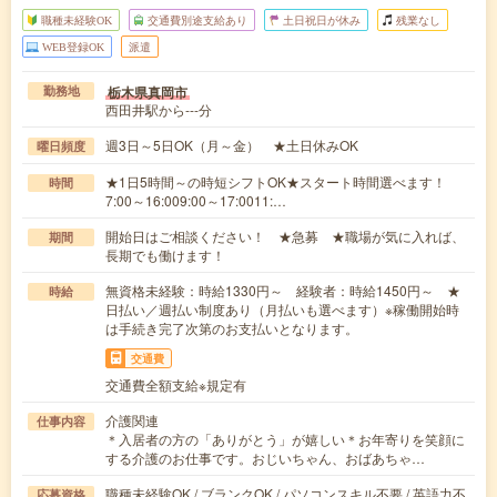
職種未経験OK
交通費別途支給あり
土日祝日が休み
残業なし
WEB登録OK
派遣
栃木県真岡市
勤務地
西田井駅から---分
週3日～5日OK（月～金） ★土日休みOK
曜日頻度
★1日5時間～の時短シフトOK★スタート時間選べます！
時間
7:00～16:009:00～17:0011:…
開始日はご相談ください！ ★急募 ★職場が気に入れば、
期間
長期でも働けます！
無資格未経験：時給1330円～ 経験者：時給1450円～ ★
時給
日払い／週払い制度あり（月払いも選べます）※稼働開始時
は手続き完了次第のお支払いとなります。
交通費
交通費全額支給※規定有
介護関連
仕事内容
＊入居者の方の「ありがとう」が嬉しい＊お年寄りを笑顔に
する介護のお仕事です。おじいちゃん、おばあちゃ…
職種未経験OK / ブランクOK / パソコンスキル不要 / 英語力不
応募資格