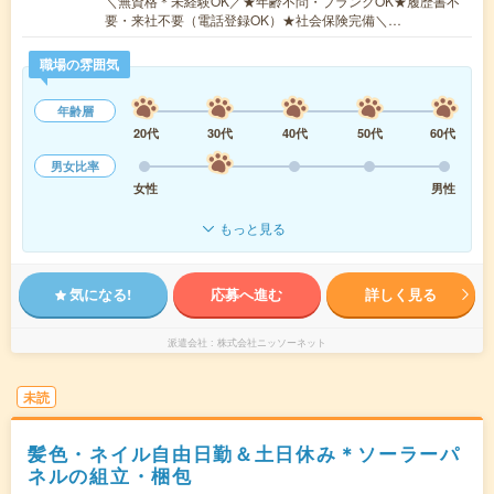
＼無資格＊未経験OK／★年齢不問・ブランクOK★履歴書不
要・来社不要（電話登録OK）★社会保険完備＼…
職場の雰囲気
年齢層
20代
30代
40代
50代
60代
男女比率
女性
男性
もっと見る
気になる!
応募へ進む
詳しく見る
派遣会社
株式会社ニッソーネット
未読
髪色・ネイル自由日勤＆土日休み＊ソーラーパ
ネルの組立・梱包