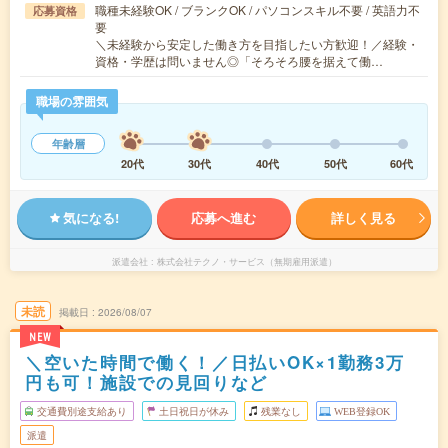
職種未経験OK / ブランクOK / パソコンスキル不要 / 英語力不
応募資格
要
＼未経験から安定した働き方を目指したい方歓迎！／経験・
資格・学歴は問いません◎「そろそろ腰を据えて働…
職場の雰囲気
年齢層
20代
30代
40代
50代
60代
気になる!
応募へ進む
詳しく見る
派遣会社
株式会社テクノ・サービス（無期雇用派遣）
未読
掲載日
2026/08/07
NEW
＼空いた時間で働く！／日払いOK×1勤務3万
円も可！施設での見回りなど
交通費別途支給あり
土日祝日が休み
残業なし
WEB登録OK
派遣