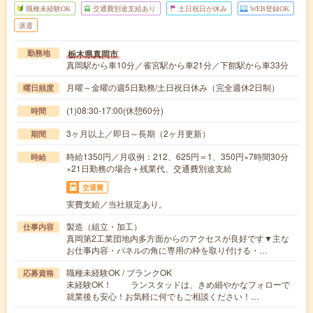
職種未経験OK
交通費別途支給あり
土日祝日が休み
WEB登録OK
派遣
栃木県真岡市
勤務地
真岡駅から車10分／雀宮駅から車21分／下館駅から車33分
月曜～金曜の週5日勤務/土日祝日休み（完全週休2日制）
曜日頻度
(1)08:30-17:00(休憩60分)
時間
3ヶ月以上／即日～長期（2ヶ月更新）
期間
時給1350円／月収例：212、625円＝1、350円×7時間30分
時給
×21日勤務の場合＋残業代、交通費別途支給
交通費
実費支給／当社規定あり。
製造（組立・加工）
仕事内容
真岡第2工業団地内多方面からのアクセスが良好です▼主な
お仕事内容・パネルの角に専用の枠を取り付ける・…
職種未経験OK / ブランクOK
応募資格
未経験OK！ ランスタッドは、きめ細やかなフォローで
就業後も安心！お気軽に何でもご相談ください！…