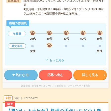
職種未経験OK / ブランクOK / パソコンスキル不要 / 英語力不
応募資格
要
■無資格・未経験OK！■年齢・学歴不問！ブランクOK!■10名
以上採用予定！■履歴書不要■社会保険完…
職場の雰囲気
年齢層
20代
30代
40代
50代
60代
男女比率
女性
男性
もっと見る
気になる!
応募へ進む
詳しく見る
派遣会社
日研トータルソーシング株式会社 メディカルケア事業部
未読
掲載日
2026/08/07
NEW
【週2日～＆土日休】料理の手伝いなど少人数