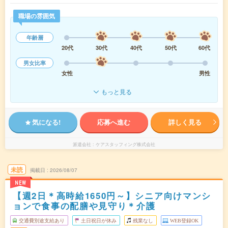
職場の雰囲気
年齢層
20代
30代
40代
50代
60代
男女比率
女性
男性
もっと見る
気になる!
応募へ進む
詳しく見る
派遣会社
ケアスタッフィング株式会社
未読
掲載日
2026/08/07
NEW
【週2日＊高時給1650円～】シニア向けマンシ
ョンで食事の配膳や見守り＊介護
交通費別途支給あり
土日祝日が休み
残業なし
WEB登録OK