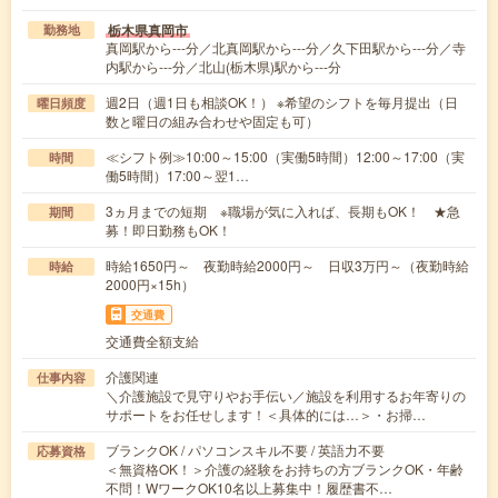
栃木県真岡市
勤務地
真岡駅から---分／北真岡駅から---分／久下田駅から---分／寺
内駅から---分／北山(栃木県)駅から---分
週2日（週1日も相談OK！） ※希望のシフトを毎月提出（日
曜日頻度
数と曜日の組み合わせや固定も可）
≪シフト例≫10:00～15:00（実働5時間）12:00～17:00（実
時間
働5時間）17:00～翌1…
3ヵ月までの短期 ※職場が気に入れば、長期もOK！ ★急
期間
募！即日勤務もOK！
時給1650円～ 夜勤時給2000円～ 日収3万円～（夜勤時給
時給
2000円×15h）
交通費
交通費全額支給
介護関連
仕事内容
＼介護施設で見守りやお手伝い／施設を利用するお年寄りの
サポートをお任せします！＜具体的には…＞・お掃…
ブランクOK / パソコンスキル不要 / 英語力不要
応募資格
＜無資格OK！＞介護の経験をお持ちの方ブランクOK・年齢
不問！WワークOK10名以上募集中！履歴書不…