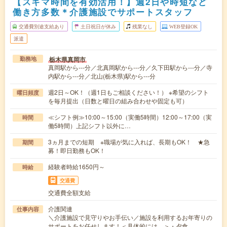
【スキマ時間を有効活用！】週2日や時短など
働き方多数＊介護施設でサポートスタッフ
交通費別途支給あり
土日祝日が休み
残業なし
WEB登録OK
派遣
栃木県真岡市
勤務地
真岡駅から---分／北真岡駅から---分／久下田駅から---分／寺
内駅から---分／北山(栃木県)駅から---分
週2日～OK！（週1日もご相談ください！） ※希望のシフト
曜日頻度
を毎月提出（日数と曜日の組み合わせや固定も可）
≪シフト例≫10:00～15:00（実働5時間）12:00～17:00（実
時間
働5時間）上記シフト以外に…
3ヵ月までの短期 ※職場が気に入れば、長期もOK！ ★急
期間
募！即日勤務もOK！
経験者時給1650円～
時給
交通費
交通費全額支給
介護関連
仕事内容
＼介護施設で見守りやお手伝い／施設を利用するお年寄りの
サポートをお任せします！＜具体的には…＞・夕食…