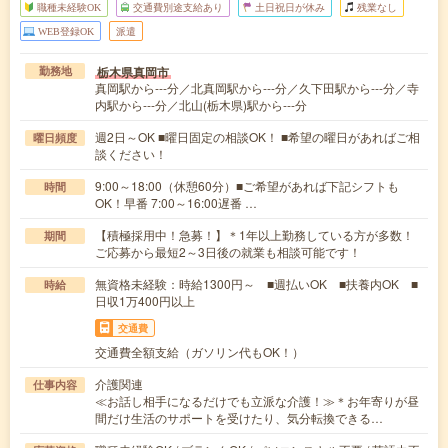
職種未経験OK
交通費別途支給あり
土日祝日が休み
残業なし
WEB登録OK
派遣
栃木県真岡市
勤務地
真岡駅から---分／北真岡駅から---分／久下田駅から---分／寺
内駅から---分／北山(栃木県)駅から---分
週2日～OK ■曜日固定の相談OK！ ■希望の曜日があればご相
曜日頻度
談ください！
9:00～18:00（休憩60分）■ご希望があれば下記シフトも
時間
OK！早番 7:00～16:00遅番 …
【積極採用中！急募！】＊1年以上勤務している方が多数！
期間
ご応募から最短2～3日後の就業も相談可能です！
無資格未経験：時給1300円～ ■週払いOK ■扶養内OK ■
時給
日収1万400円以上
交通費
交通費全額支給（ガソリン代もOK！）
介護関連
仕事内容
≪お話し相手になるだけでも立派な介護！≫＊お年寄りが昼
間だけ生活のサポートを受けたり、気分転換できる…