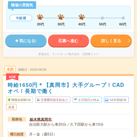
職場の雰囲気
年齢層
20代
30代
40代
50代
60代
気になる!
応募へ進む
詳しく見る
派遣会社
ランスタッド株式会社 北関東エリア
未読
掲載日
2026/08/06
NEW
時給1650円＊【真岡市】大手グループ！CAD
オペ！長期で働く
職種未経験OK
交通費別途支給あり
土日祝日が休み
WEB登録OK
派遣
栃木県真岡市
勤務地
自治医大駅から車20分／久下田駅から車10分
月～金（週5日）
曜日頻度