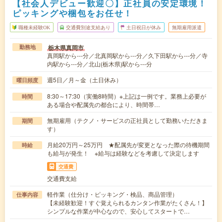
【社会人デビュー歓迎〇】正社員の安定環境！
ピッキングや梱包をお任せ！
職種未経験OK
交通費別途支給あり
土日祝日が休み
無期雇用派遣
栃木県真岡市
勤務地
真岡駅から---分／北真岡駅から---分／久下田駅から---分／寺
内駅から---分／北山(栃木県)駅から---分
週5日／月～金（土日休み）
曜日頻度
8:30～17:30（実働8時間）※上記は一例です。業務上必要が
時間
ある場合や配属先の都合により、時間帯…
無期雇用（テクノ・サービスの正社員として勤務いただきま
期間
す）
月給20万円～25万円 ★配属先が変更となった際の待機期間
時給
も給与が発生！ ※給与は経験などを考慮して決定します
交通費
交通費支給
軽作業（仕分け・ピッキング・検品、商品管理）
仕事内容
【未経験歓迎！すぐ覚えられるカンタン作業がたくさん！】
シンプルな作業が中心なので、安心してスタートで…