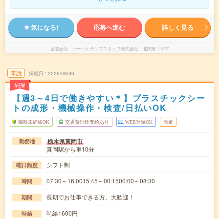
気になる!
応募へ進む
詳しく見る
派遣会社
パーソルテンプスタッフ株式会社 北関東エリア
未読
掲載日
2026/08/06
NEW
【週3～4日で働きやすい＊】プラスチックシー
トの成形・機械操作・検査/日払いOK
職種未経験OK
交通費別途支給あり
WEB登録OK
派遣
栃木県真岡市
勤務地
真岡駅から車10分
シフト制
曜日頻度
07:30～16:0015:45～00:1500:00～08:30
時間
長期でお仕事できる方、大歓迎！
期間
時給1600円
時給