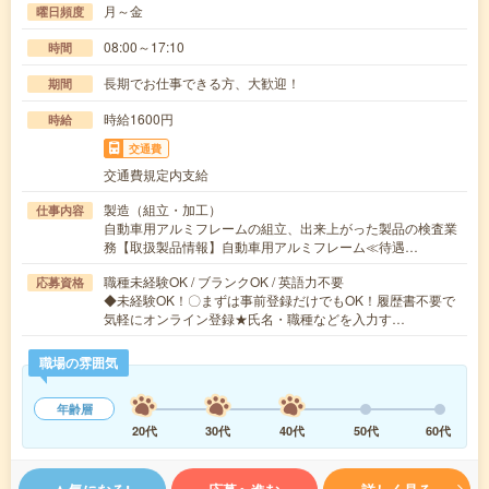
月～金
曜日頻度
08:00～17:10
時間
長期でお仕事できる方、大歓迎！
期間
時給1600円
時給
交通費
交通費規定内支給
製造（組立・加工）
仕事内容
自動車用アルミフレームの組立、出来上がった製品の検査業
務【取扱製品情報】自動車用アルミフレーム≪待遇…
職種未経験OK / ブランクOK / 英語力不要
応募資格
◆未経験OK！〇まずは事前登録だけでもOK！履歴書不要で
気軽にオンライン登録★氏名・職種などを入力す…
職場の雰囲気
年齢層
20代
30代
40代
50代
60代