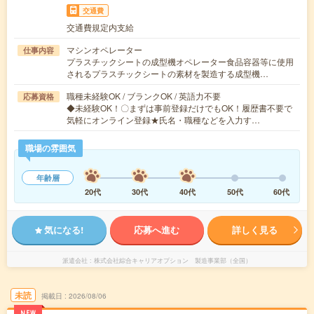
交通費
交通費規定内支給
マシンオペレーター
仕事内容
プラスチックシートの成型機オペレーター食品容器等に使用
されるプラスチックシートの素材を製造する成型機…
職種未経験OK / ブランクOK / 英語力不要
応募資格
◆未経験OK！〇まずは事前登録だけでもOK！履歴書不要で
気軽にオンライン登録★氏名・職種などを入力す…
職場の雰囲気
年齢層
20代
30代
40代
50代
60代
気になる!
応募へ進む
詳しく見る
派遣会社
株式会社綜合キャリアオプション 製造事業部（全国）
未読
掲載日
2026/08/06
NEW