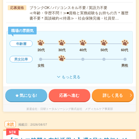
ブランクOK / パソコンスキル不要 / 英語力不要
応募資格
≪年齢・学歴不問！≫■資格と実務経験をお持ちの方＊履歴
書不要＊面談確約≪待遇≫・社会保険完備・社員登…
職場の雰囲気
年齢層
20代
30代
40代
50代
60代
男女比率
女性
男性
もっと見る
気になる!
応募へ進む
詳しく見る
派遣会社
日研トータルソーシング株式会社 メディカルケア事業部
未読
掲載日
2026/08/07
NEW