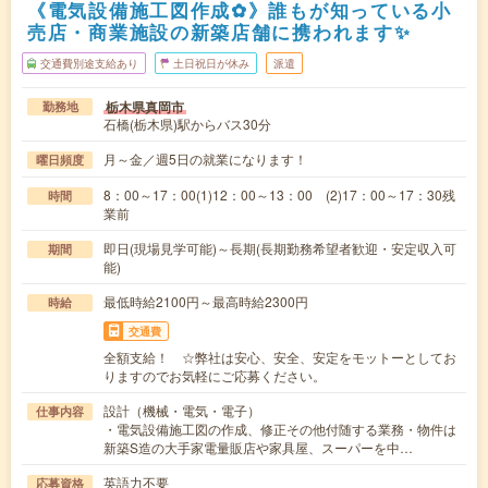
《電気設備施工図作成✿》誰もが知っている小
売店・商業施設の新築店舗に携われます✨
交通費別途支給あり
土日祝日が休み
派遣
栃木県真岡市
勤務地
石橋(栃木県)駅からバス30分
月～金／週5日の就業になります！
曜日頻度
8：00～17：00(1)12：00～13：00 (2)17：00～17：30残
時間
業前
即日(現場見学可能)～長期(長期勤務希望者歓迎・安定収入可
期間
能)
最低時給2100円～最高時給2300円
時給
交通費
全額支給！ ☆弊社は安心、安全、安定をモットーとしてお
りますのでお気軽にご応募ください。
設計（機械・電気・電子）
仕事内容
・電気設備施工図の作成、修正その他付随する業務・物件は
新築S造の大手家電量販店や家具屋、スーパーを中…
英語力不要
応募資格