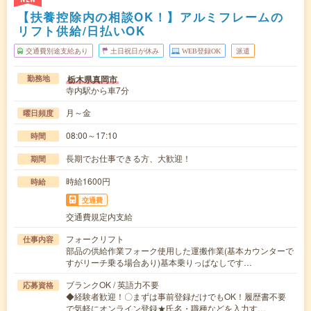
【扶養控除内の相談OK！】アルミフレームの
リフト供給/日払いOK
交通費別途支給あり
土日祝日が休み
WEB登録OK
派遣
栃木県真岡市
勤務地
寺内駅から車7分
月～金
曜日頻度
08:00～17:10
時間
長期でお仕事できる方、大歓迎！
期間
時給1600円
時給
交通費
交通費規定内支給
フォークリフト
仕事内容
部品の供給作業フォーク使用した運搬作業(基本カウンターで
すがリーチ乗る場合あり)基本乗りっぱなしです…
ブランクOK / 英語力不要
応募資格
◆経験者歓迎！〇まずは事前登録だけでもOK！履歴書不要
で気軽にオンライン登録★氏名・職種などを入力す…