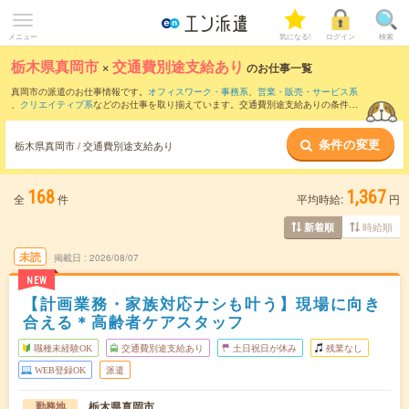
メニュー
気になる!
ログイン
検索
栃木県真岡市
×
交通費別途支給あり
のお仕事一覧
真岡市の派遣のお仕事情報です。
オフィスワーク・事務系
、
営業・販売・サービス系
、
クリエイティブ系
などのお仕事を取り揃えています。交通費別途支給ありの条件の
他に、
職種未経験OK
、
友だちと一緒の応募OK
、
残業なし
などのこだわり条件も取り
揃えています。
条件の変更
栃木県真岡市 / 交通費別途支給あり
168
1,367
全
件
平均時給:
円
時給順
新着順
未読
掲載日
2026/08/07
NEW
【計画業務・家族対応ナシも叶う】現場に向き
合える＊高齢者ケアスタッフ
職種未経験OK
交通費別途支給あり
土日祝日が休み
残業なし
WEB登録OK
派遣
栃木県真岡市
勤務地