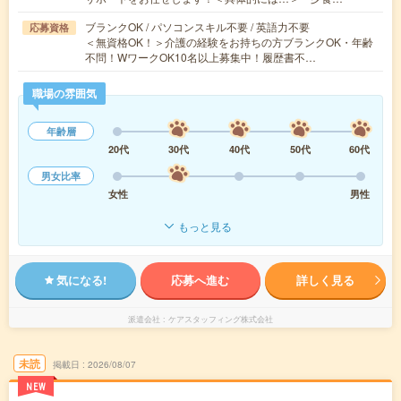
ブランクOK / パソコンスキル不要 / 英語力不要
応募資格
＜無資格OK！＞介護の経験をお持ちの方ブランクOK・年齢
不問！WワークOK10名以上募集中！履歴書不…
職場の雰囲気
年齢層
20代
30代
40代
50代
60代
男女比率
女性
男性
もっと見る
気になる!
応募へ進む
詳しく見る
派遣会社
ケアスタッフィング株式会社
未読
掲載日
2026/08/07
NEW