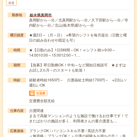
派遣
栃木県真岡市
勤務地
真岡駅から---分／北真岡駅から---分／久下田駅から---分／寺
内駅から---分／北山(栃木県)駅から---分
★週2日～（月～日） ※希望のシフトを毎月提出（日数と曜
曜日頻度
日の組み合わせや固定も可）
★【日勤のみ】1日5時間～OK！≪シフト例≫9:00～
時間
14:0010:00～15:0012:00～1…
【急募】即日勤務OK！中旬～など開始日相談可 ★まずは
期間
お試し2カ月～のスタートも歓迎！
経験者時給1650円～ 介護福祉士時給1700円～ ※日払い/
時給
週払いOK
交通費
交通費全額支給
介護関連
仕事内容
まるで高級マンションのような施設で働けるお仕事です！で
きたばかりの施設が多く、利用者さんの要介護度も…
ブランクOK / パソコンスキル不要 / 英語力不要
応募資格
＜無資格・ブランクOK！＞介護の経験をお持ちの方！・年