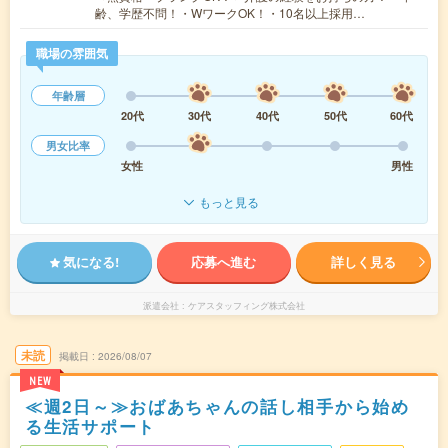
齢、学歴不問！・WワークOK！・10名以上採用…
職場の雰囲気
年齢層
20代
30代
40代
50代
60代
男女比率
女性
男性
もっと見る
気になる!
応募へ進む
詳しく見る
派遣会社
ケアスタッフィング株式会社
未読
掲載日
2026/08/07
NEW
≪週2日～≫おばあちゃんの話し相手から始め
る生活サポート