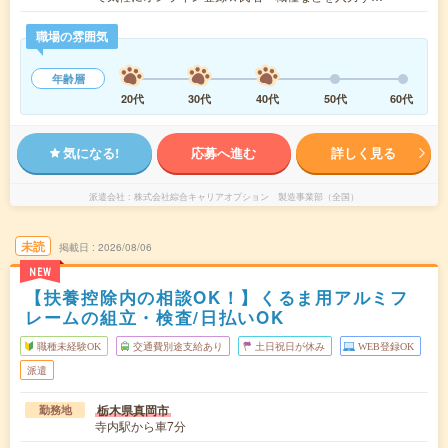
職場の雰囲気
年齢層
20代
30代
40代
50代
60代
気になる!
応募へ進む
詳しく見る
派遣会社
株式会社綜合キャリアオプション 製造事業部（全国）
未読
掲載日
2026/08/06
NEW
【扶養控除内の相談OK！】くるま用アルミフ
レームの組立・検査/日払いOK
職種未経験OK
交通費別途支給あり
土日祝日が休み
WEB登録OK
派遣
栃木県真岡市
勤務地
寺内駅から車7分