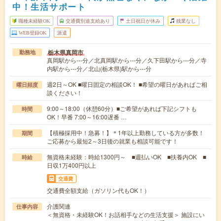
中！生活サポート
職種未経験OK
交通費別途支給あり
土日祝日が休み
残業なし
WEB登録OK
派遣
栃木県真岡市
勤務地
真岡駅から---分／北真岡駅から---分／久下田駅から---分／寺
内駅から---分／北山(栃木県)駅から---分
週2日～OK ■曜日固定の相談OK！ ■希望の曜日があればご相
曜日頻度
談ください！
9:00～18:00（休憩60分）■ご希望があれば下記シフトも
時間
OK！早番 7:00～16:00遅番 …
【積極採用中！急募！】＊1年以上勤務している方が多数！
期間
ご応募から最短2～3日後の就業も相談可能です！
無資格未経験：時給1300円～ ■週払いOK ■扶養内OK ■
時給
日収1万400円以上
交通費
交通費全額支給（ガソリン代もOK！）
介護関連
仕事内容
＜無資格・未経験OK！お話相手などの生活支援＞ 施設にい