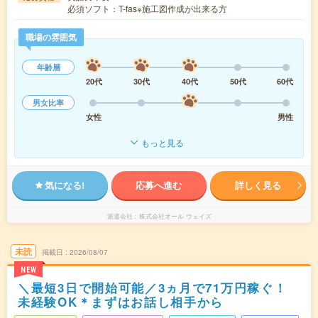
必須ソフト：T-fas※施工図作成が出来る方
職場の雰囲気
年齢層
20代
30代
40代
50代
60代
男女比率
女性
男性
もっと見る
気になる!
応募へ進む
詳しく見る
派遣会社
株式会社オール ウェイズ
未読
掲載日
2026/08/07
NEW
＼最短3日で開始可能／3ヵ月で71万円稼ぐ！
未経験OK＊まずはお話し相手から