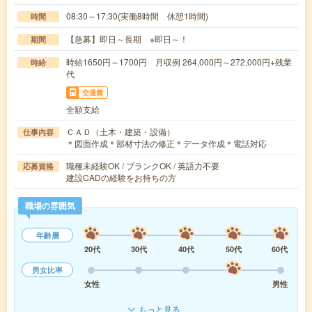
08:30～17:30(実働8時間 休憩1時間)
時間
【急募】即日～長期 ※即日～！
期間
時給1650円～1700円 月収例 264,000円～272,000円+残業
時給
代
交通費
全額支給
ＣＡＤ（土木・建築・設備）
仕事内容
＊図面作成＊部材寸法の修正＊データ作成＊電話対応
職種未経験OK / ブランクOK / 英語力不要
応募資格
建設CADの経験をお持ちの方
職場の雰囲気
年齢層
20代
30代
40代
50代
60代
男女比率
女性
男性
もっと見る