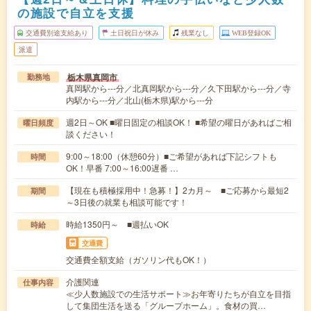
の施設で自立を支援
交通費別途支給あり
土日祝日が休み
残業なし
WEB登録OK
派遣
栃木県真岡市
勤務地
真岡駅から---分／北真岡駅から---分／久下田駅から---分／寺
内駅から---分／北山(栃木県)駅から---分
週2日～OK ■曜日固定の相談OK！ ■希望の曜日があればご相
曜日頻度
談ください！
9:00～18:00（休憩60分）■ご希望があれば下記シフトも
時間
OK！早番 7:00～16:00遅番 …
【現在も積極採用中！急募！】2カ月～ ■ご応募から最短2
期間
～3日後の就業も相談可能です！
時給1350円～ ■週払いOK
時給
交通費
交通費全額支給（ガソリン代もOK！）
介護関連
仕事内容
≪少人数施設での生活サポート≫お年寄りたちが自立を目指
して集団生活を送る「グループホーム」。食材の買…