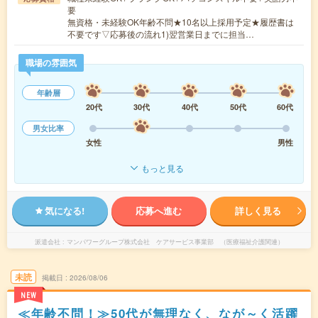
要
無資格・未経験OK年齢不問★10名以上採用予定★履歴書は
不要です▽応募後の流れ1)翌営業日までに担当…
職場の雰囲気
年齢層
20代
30代
40代
50代
60代
男女比率
女性
男性
もっと見る
気になる!
応募へ進む
詳しく見る
派遣会社
マンパワーグループ株式会社 ケアサービス事業部 （医療福祉介護関連）
未読
掲載日
2026/08/06
NEW
≪年齢不問！≫50代が無理なく、なが～く活躍