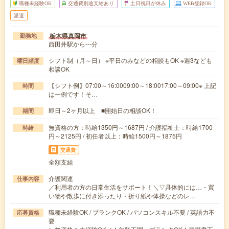
職種未経験OK
交通費別途支給あり
土日祝日が休み
WEB登録OK
派遣
栃木県真岡市
勤務地
西田井駅から---分
シフト制（月～日） ※平日のみなどの相談もOK ※週3なども
曜日頻度
相談OK
【シフト例】07:00～16:0009:00～18:0017:00～09:00※ 上記
時間
は一例です！そ…
即日～2ヶ月以上 ■開始日の相談OK！
期間
無資格の方：時給1350円～1687円 / 介護福祉士：時給1700
時給
円～2125円 / 初任者以上：時給1500円～1875円
交通費
全額支給
介護関連
仕事内容
／利用者の方の日常生活をサポート！＼▽具体的には…・買
い物や散歩に付き添ったり・折り紙や体操などのレ…
職種未経験OK / ブランクOK / パソコンスキル不要 / 英語力不
応募資格
要