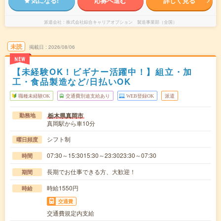
気になる!
応募へ進む
詳しく見る
派遣会社
株式会社綜合キャリアオプション 製造事業部（全国）
未読
掲載日
2026/08/06
NEW
【未経験OK！ビギナー活躍中！】組立・加
工・食品製造など/日払いOK
職種未経験OK
交通費別途支給あり
WEB登録OK
派遣
栃木県真岡市
勤務地
真岡駅から車10分
シフト制
曜日頻度
07:30～15:3015:30～23:3023:30～07:30
時間
長期でお仕事できる方、大歓迎！
期間
時給1550円
時給
交通費
交通費規定内支給