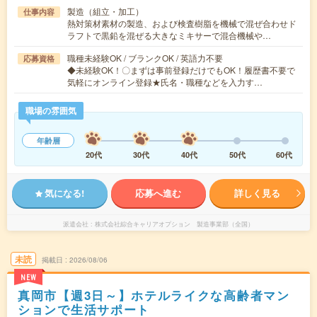
製造（組立・加工）
仕事内容
熱対策材素材の製造、および検査樹脂を機械で混ぜ合わせド
ラフトで黒鉛を混ぜる大きなミキサーで混合機械や…
職種未経験OK / ブランクOK / 英語力不要
応募資格
◆未経験OK！〇まずは事前登録だけでもOK！履歴書不要で
気軽にオンライン登録★氏名・職種などを入力す…
職場の雰囲気
年齢層
20代
30代
40代
50代
60代
気になる!
応募へ進む
詳しく見る
派遣会社
株式会社綜合キャリアオプション 製造事業部（全国）
未読
掲載日
2026/08/06
NEW
真岡市【週3日～】ホテルライクな高齢者マン
ションで生活サポート