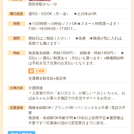
西田井駅から---分
週3日～5日OK（月～金） ★土日休みOK
曜日頻度
★1日5時間～の時短シフトOK★スタート時間選べます！
時間
7:00～16:009:00～17:0011:…
開始日はご相談ください！ ★急募 ★職場が気に入れば、
期間
長期でも働けます！
無資格未経験：時給1330円～ 経験者：時給1450円～ ★
時給
日払い／週払い制度あり（月払いも選べます）※稼働開始時
は手続き完了次第のお支払いとなります。
交通費
交通費全額支給※規定有
介護関連
仕事内容
＊入居者の方の「ありがとう」が嬉しい＊おじいちゃん、お
ばあちゃんが暮らす施設での生活サポートをお任せ…
職種未経験OK / ブランクOK / パソコンスキル不要 / 英語力不
応募資格
要
無資格・未経験OK年齢不問★10名以上採用予定★履歴書は
不要です▽応募後の流れ1)翌営業日までに担当…