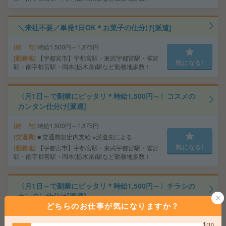
＼来社不要／単発1日OK＊お菓子の仕分け[派遣]
給 与
時給1,500円～1,875円
勤務地
【宇都宮市】宇都宮駅・東武宇都宮駅・雀宮
気になる!
駅・南宇都宮駅・岡本(栃木県)駅など勤務地多数！
〈月1日～で副業にピッタリ＊時給1,500円～〉コスメの
カンタン仕分け[派遣]
給 与
時給1,500円～1,875円
交通費
■ 交通費規定内支給 ※派遣先による
気になる!
勤務地
【宇都宮市】宇都宮駅・東武宇都宮駅・雀宮
駅・南宇都宮駅・岡本(栃木県)駅など勤務地多数！
〈月1日～で副業にピッタリ＊時給1,500円～〉チラシの
カンタン仕分け[派遣]
どちらのお仕事が気になりますか？
給 与
時給1,500円～1,875円
1
/10