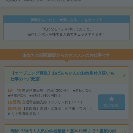
興味があったら「★気になる！」をタップ！
「気になる！」を押しておくと、
保存した求人を
後でまとめてチェック
できます！
あなたの閲覧履歴からのオススメのお仕事です
【オープニング募集】おばあちゃんのお散歩付き添いも
仕事の1つ[派遣]
給 与
無資格未経験：時給1300円～ ■週払いOK
■扶養内OK ■日収1万400円以上
交通費
交通費全額支給（ガソリン代もOK！）
気になる!
勤務地
【真岡市】真岡・北真岡・久下田・寺内・北
山など勤務地多数！
時給1750円！人気の学校勤務＊基本16時まで＊書類の封