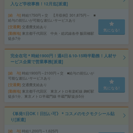
入など学校事務！12月迄[派遣]
給 与
時給1750円＋交 【月収例】301,875円～ ■
給与の前払いが可能な速払いサービスあり
交通費
交通費支給あり
気になる!
勤務地
東京都千代田区 中央・総武線各停 飯田橋駅
徒歩7分
完全在宅＊時給1900円！週4日＆10-15時半勤務！人材サ
ービス企業で営業事務[派遣]
給 与
時給1900円～2100円＋交 ■給与の前払いが
可能な速払いサービスあり
交通費
交通費支給あり
気になる!
勤務地
東京都千代田区 東京メトロ有楽町線 麹町駅
徒歩1分、東京メトロ半蔵門線 半蔵門駅徒歩5分
《単発1日OK！日払い可》＊コスメのモクモクシール貼
り[派遣]
給 与
時給1,200円～1,625円