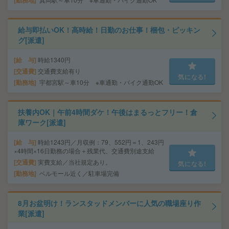
勤務地
給与即払いOK！高時給！日勤のお仕事！梱包・ピッキン
グ[派遣]
給 与
時給1340円
交通費
交通費支給有り
気になる!
勤務地
宇都宮駅～車10分 ※車通勤・バイク通勤OK
扶養内OK｜午前4時間ダケ！午後はまるっとフリー！倉
庫ワーク[派遣]
給 与
時給1243円／月収例：79、552円＝1、243円
×4時間×16日勤務の場合＋残業代、交通費別途支給
交通費
実費支給／当社規定あり。
気になる!
勤務地
ベルモール近く／駐車場完備
8月お盆明け！ランスタッドメンバーに人気の職場座り作
業[派遣]