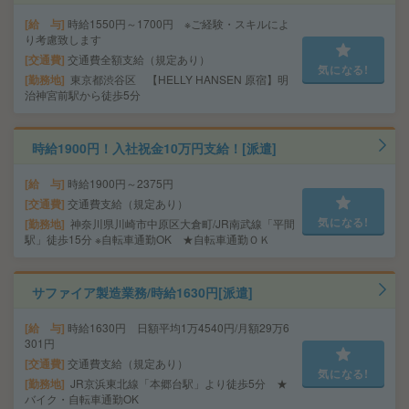
給 与
時給1550円～1700円 ※ご経験・スキルによ
り考慮致します
交通費
交通費全額支給（規定あり）
気になる!
勤務地
東京都渋谷区 【HELLY HANSEN 原宿】明
治神宮前駅から徒歩5分
時給1900円！入社祝金10万円支給！[派遣]
給 与
時給1900円～2375円
交通費
交通費支給（規定あり）
気になる!
勤務地
神奈川県川崎市中原区大倉町/JR南武線「平間
駅」徒歩15分 ※自転車通勤OK ★自転車通勤ＯＫ
サファイア製造業務/時給1630円[派遣]
給 与
時給1630円 日額平均1万4540円/月額29万6
301円
交通費
交通費支給（規定あり）
気になる!
勤務地
JR京浜東北線「本郷台駅」より徒歩5分 ★
バイク・自転車通勤OK