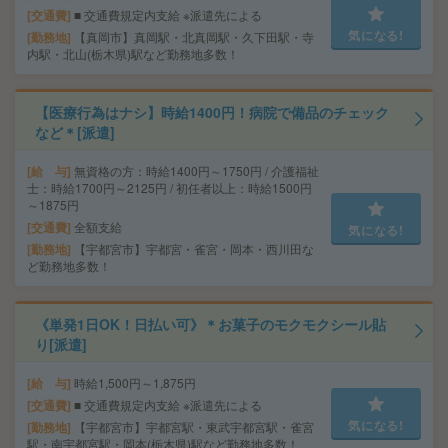
交通費
■ 交通費規定内支給 ※派遣先による
気になる!
勤務地
【真岡市】真岡駅・北真岡駅・久下田駅・寺
内駅・北山(栃木県)駅など勤務地多数！
【医療行為はナシ】時給1400円！病院で備品のチェック
など＊[派遣]
給 与
無資格の方：時給1400円～1750円 / 介護福祉
士：時給1700円～2125円 / 初任者以上：時給1500円
～1875円
交通費
全額支給
気になる!
勤務地
【宇都宮市】宇都宮・雀宮・岡本・西川田な
ど勤務地多数！
《単発1日OK！日払い可》＊お菓子のモクモクシール貼
り[派遣]
給 与
時給1,500円～1,875円
交通費
■ 交通費規定内支給 ※派遣先による
気になる!
勤務地
【宇都宮市】宇都宮駅・東武宇都宮駅・雀宮
駅・南宇都宮駅・岡本(栃木県)駅など勤務地多数！