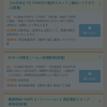
【10月末まで】COACHで販売スタッフ｜越谷レイクタウ
ン[派遣]
給 与
時給1600円～1750円 月給例：時給1,750円
の場合 時給1,750円×7時間40分×21日＝281,750円
※時給はご経験により異なります
交通費
全額支給｜定期代を上限として、勤務日数分
気になる!
全額支給いたします◎
勤務地
埼玉県越谷市 【最寄り駅】越谷レイクタウン
駅
9/16～29限定｜ヘルノ短期販売[派遣]
給 与
時給1500円～1540円 【月収例】1540円×8
時間×10日＝128,000円（期間中10日想定）＋残業代
（１分単位）※時給設定は経験により異なります。
気になる!
交通費
全額支給
勤務地
東京都新宿区 【最寄り駅】新宿三丁目駅
最高時給1700円【ヘリーハンセン】英語通訳スタッフ
原宿店[派遣]