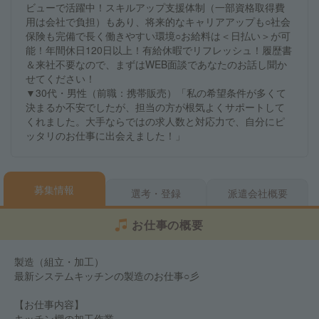
ビューで活躍中！スキルアップ支援体制（一部資格取得費
用は会社で負担）もあり、将来的なキャリアアップも○社会
保険も完備で長く働きやすい環境○お給料は＜日払い＞が可
能！年間休日120日以上！有給休暇でリフレッシュ！履歴書
＆来社不要なので、まずはWEB面談であなたのお話し聞か
せてください！
▼30代・男性（前職：携帯販売）「私の希望条件が多くて
決まるか不安でしたが、担当の方が根気よくサポートして
くれました。大手ならではの求人数と対応力で、自分にピ
ッタリのお仕事に出会えました！」
募集情報
選考・登録
派遣会社概要
お仕事の概要
製造（組立・加工）
最新システムキッチンの製造のお仕事○彡
【お仕事内容】
キッチン棚の加工作業