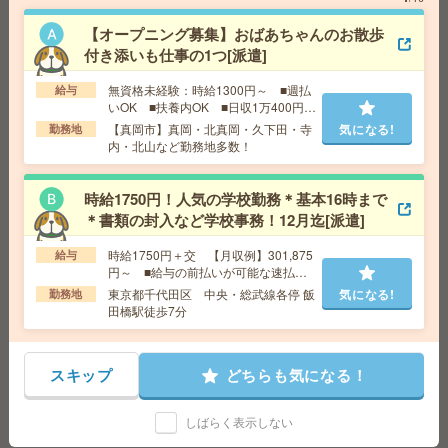
交通費
■ 交通費規定内支給 ※派遣先による
気になる!
勤務地
【宇都宮市】宇都宮駅・東武宇都宮駅・雀宮
【オープニング募集】おばあちゃんのお散歩
駅・南宇都宮駅・岡本(栃木県)駅など勤務地多数！
付き添いも仕事の1つ[派遣]
無資格未経験：時給1300円～ ■週払
給与
給与即払いOK！高時給！土日休み！日勤のお仕事！組立
いOK ■扶養内OK ■日収1万400円以
作業[派遣]
上
【真岡市】真岡・北真岡・久下田・寺
気になる!
勤務地
内・北山など勤務地多数！
給 与
時給1400円
交通費
交通費支給有り
気になる!
時給1750円！人気の学校勤務＊基本16時まで
勤務地
宇都宮駅～車20分 ※車通勤・バイク通勤OK
＊書類の封入など学校事務！12月迄[派遣]
時給1750円＋交 【月収例】301,875
給与
小規模施設でおばあちゃんのお話相手など＊未経験OK[派
円～ ■給与の前払いが可能な速払い
遣]
サービスあり
東京都千代田区 中央・総武線各停 飯
気になる!
勤務地
田橋駅徒歩7分
給 与
無資格の方：時給1500円～1875円 / 介護福祉
士：時給1800円～2250円 / 初任者以上：時給1600円
～2000円
スキップ
どちらも気になる！
交通費
全額支給
気になる!
勤務地
【水戸市】水戸・赤塚・内原・東水戸・常澄
など勤務地多数！
しばらく表示しない