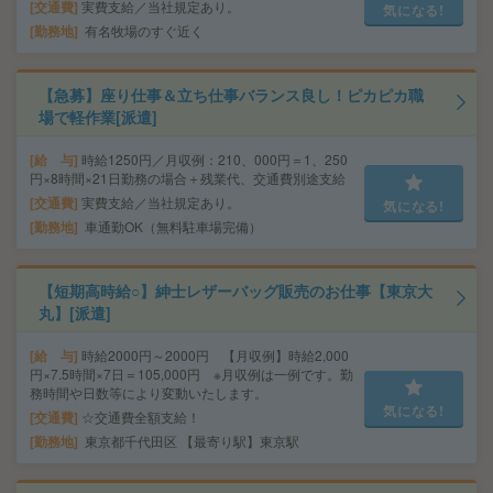
交通費
実費支給／当社規定あり。
気になる!
勤務地
有名牧場のすぐ近く
【急募】座り仕事＆立ち仕事バランス良し！ピカピカ職
場で軽作業[派遣]
給 与
時給1250円／月収例：210、000円＝1、250
円×8時間×21日勤務の場合＋残業代、交通費別途支給
交通費
実費支給／当社規定あり。
気になる!
勤務地
車通勤OK（無料駐車場完備）
【短期高時給○】紳士レザーバッグ販売のお仕事【東京大
丸】[派遣]
給 与
時給2000円～2000円 【月収例】時給2,000
円×7.5時間×7日＝105,000円 ※月収例は一例です。勤
務時間や日数等により変動いたします。
気になる!
交通費
☆交通費全額支給！
勤務地
東京都千代田区 【最寄り駅】東京駅