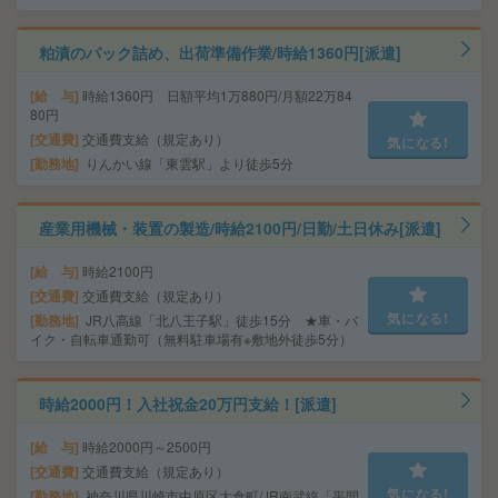
粕漬のパック詰め、出荷準備作業/時給1360円[派遣]
給 与
時給1360円 日額平均1万880円/月額22万84
80円
交通費
交通費支給（規定あり）
気になる!
勤務地
りんかい線「東雲駅」より徒歩5分
産業用機械・装置の製造/時給2100円/日勤/土日休み[派遣]
給 与
時給2100円
交通費
交通費支給（規定あり）
気になる!
勤務地
JR八高線「北八王子駅」徒歩15分 ★車・バ
イク・自転車通勤可（無料駐車場有※敷地外徒歩5分）
時給2000円！入社祝金20万円支給！[派遣]
給 与
時給2000円～2500円
交通費
交通費支給（規定あり）
気になる!
勤務地
神奈川県川崎市中原区大倉町/JR南武線「平間