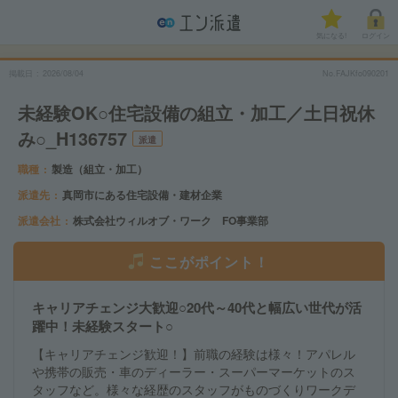
気になる!
ログイン
掲載日
2026/08/04
No.FAJKfo090201
未経験OK○住宅設備の組立・加工／土日祝休
み○_H136757
派遣
職種
製造（組立・加工）
派遣先
真岡市にある住宅設備・建材企業
派遣会社
株式会社ウィルオブ・ワーク FO事業部
ここがポイント！
キャリアチェンジ大歓迎○20代～40代と幅広い世代が活
躍中！未経験スタート○
【キャリアチェンジ歓迎！】前職の経験は様々！アパレル
や携帯の販売・車のディーラー・スーパーマーケットのス
タッフなど。様々な経歴のスタッフがものづくりワークデ