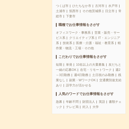
つくば市
ひたちなか市
古河市
水戸市
土浦市
筑西市
その他茨城県
日立市
常
総市
下妻市
職種でお仕事情報をさがす
オフィスワーク・事務系
営業・販売・サー
ビス系
クリエイティブ系
IT・エンジニア
系
技術系
医療・介護・福祉・教育系
軽
作業・物流・工場・その他
こだわりでお仕事情報をさがす
短期
単発
10名以上の大量募集
友だちと
一緒の応募OK
在宅・リモートワーク
週2
～3日勤務
週4日勤務
土日祝のみ勤務
残
業なし
副業・WワークOK
交通費別途支給
あり
語学力が活かせる
人気のワードでお仕事情報をさがす
急募
年齢不問
財団法人
英語
書類チェ
ック
テレビ局
封入
大学