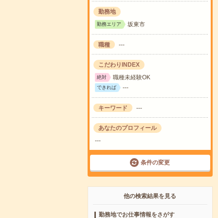
勤務地
坂東市
勤務エリア
職種
---
こだわりINDEX
職種未経験OK
絶対
---
できれば
キーワード
---
あなたのプロフィール
---
条件の変更
他の検索結果を見る
勤務地でお仕事情報をさがす