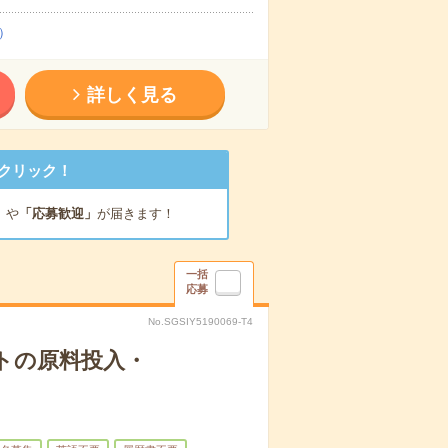
）
詳しく見る
クリック！
」
や
「応募歓迎」
が届きます！
一括
応募
No.SGSIY5190069-T4
トの原料投入・