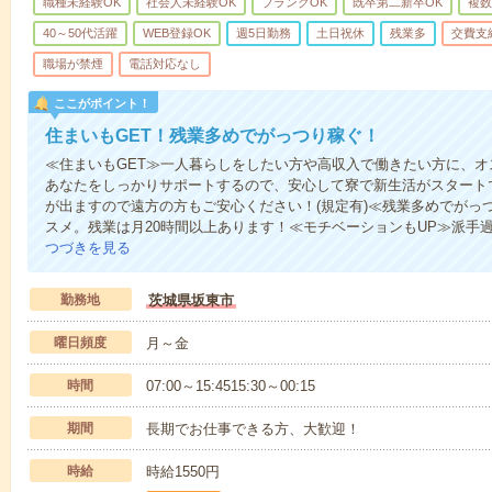
職種未経験OK
社会人未経験OK
ブランクOK
既卒第二新卒OK
複数
40～50代活躍
WEB登録OK
週5日勤務
土日祝休
残業多
交費支
職場が禁煙
電話対応なし
ここがポイント！
住まいもGET！残業多めでがっつり稼ぐ！
≪住まいもGET≫一人暮らしをしたい方や高収入で働きたい方に、
あなたをしっかりサポートするので、安心して寮で新生活がスタート
が出ますので遠方の方もご安心ください！(規定有)≪残業多めでがっ
スメ。残業は月20時間以上あります！≪モチベーションもUP≫派手過
つづきを見る
勤務地
茨城県坂東市
曜日頻度
月～金
時間
07:00～15:4515:30～00:15
期間
長期でお仕事できる方、大歓迎！
時給
時給1550円