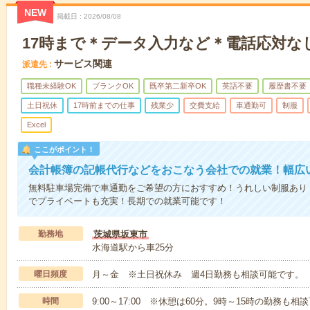
NEW
掲載日
2026/08/08
17時まで＊データ入力など＊電話応対な
サービス関連
派遣先
職種未経験OK
ブランクOK
既卒第二新卒OK
英語不要
履歴書不要
土日祝休
17時前までの仕事
残業少
交費支給
車通勤可
制服
Excel
ここがポイント！
会計帳簿の記帳代行などをおこなう会社での就業！幅広
無料駐車場完備で車通勤をご希望の方におすすめ！うれしい制服あり
でプライベートも充実！長期での就業可能です！
勤務地
茨城県坂東市
水海道駅から車25分
曜日頻度
月～金 ※土日祝休み 週4日勤務も相談可能です。
時間
9:00～17:00 ※休憩は60分。9時～15時の勤務も相