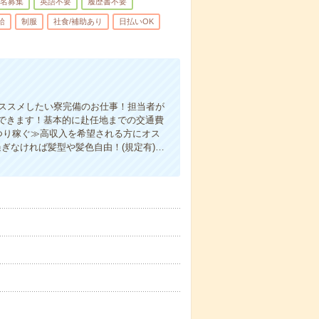
名募集
英語不要
履歴書不要
給
制服
社食/補助あり
日払いOK
オススメしたい寮完備のお仕事！担当者が
できます！基本的に赴任地までの交通費
つり稼ぐ≫高収入を希望される方にオス
ぎなければ髪型や髪色自由！(規定有)…