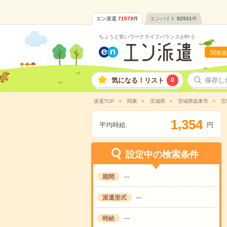
エン派遣
71573
件
エンバイト
82531
件
ちょうど良いワークライフバランスが叶う
関東版
気になる！リスト
0
保存し
派遣TOP
関東
茨城県
茨城県坂東市
茨
,
1
3
5
4
平均時給:
円
設定中の検索条件
期間
---
派遣形式
---
時給
---