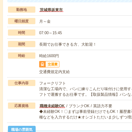
勤務地
茨城県坂東市
曜日頻度
月～金
時間
07:00～15:45
期間
長期でお仕事できる方、大歓迎！
時給
時給1600円
交通費
交通費規定内支給
仕事内容
フォークリフト
清潔な工場内で、パンに練りこんだり味付けに使用す
フトで運搬するお仕事です。【取扱製品情報】パンな
応募資格
職種未経験OK
/ ブランクOK / 英語力不要
◆未経験OK！〇まずは事前登録だけでもOK！履歴
種などを入力するだけ★オシゴトただいま少しずつ増
職場の雰囲気