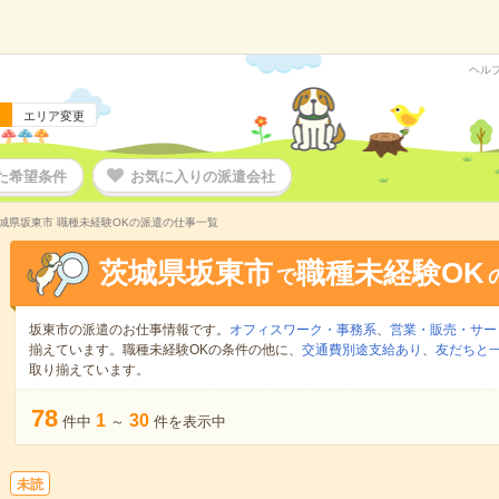
ヘル
エリア変更
た希望条件
お気に入りの派遣会社
城県坂東市 職種未経験OKの派遣の仕事一覧
茨城県坂東市
職種未経験OK
で
坂東市の派遣のお仕事情報です。
オフィスワーク・事務系
、
営業・販売・サー
揃えています。職種未経験OKの条件の他に、
交通費別途支給あり
、
友だちと一
取り揃えています。
78
1
30
件中
～
件を表示中
未読