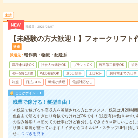
未読
NEW
掲載日
2026/08/07
【未経験の方大歓迎！】フォークリフト作
派遣
軽作業・物流・配送系
派遣先
職種未経験OK
社会人未経験OK
ブランクOK
既卒第二新卒OK
複数
40～50代活躍
WEB登録OK
週5日勤務
土日祝休
16時前までの仕事
制服
日払いOK
職場が禁煙
電話対応なし
ここがポイント！
残業で稼げる！髪型自由！
≪残業で稼げる≫高収入を希望される方にオススメ。残業は月20時
色自由で明るすぎたり奇抜でなければOKです！(規定有)≪動きやす
の悩み解消！≪初めての仕事だけど自分にもできそう≫新しいことに
り働く環境が整っています！イチからスキルUP・ステップUP目指し
せ…
つづきを見る