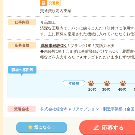
交通費
交通費規定内支給
仕事内容
食品加工
清潔な工場内で、パンに練りこんだり味付けに使用す
す。主に原料を指定された機械に入れていただくお仕
応募資格
職種未経験OK
/ ブランクOK / 英語力不要
◆未経験OK！〇まずは事前登録だけでもOK！履歴
種などを入力するだけ★オシゴトただいま少しずつ増
職場の雰囲気
年齢層
20代
30代
40代
株式会社綜合キャリアオプション 製造事業部（全国
派遣会社
応募する
気になる！