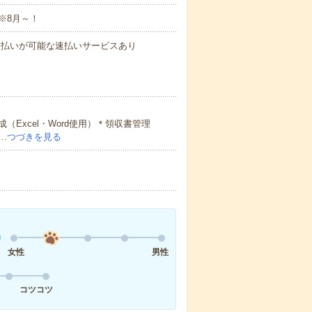
※8月～！
与の前払いが可能な速払いサービスあり
Excel・Word使用）＊領収書管理
…
つづきを見る
女性
男性
コツコツ