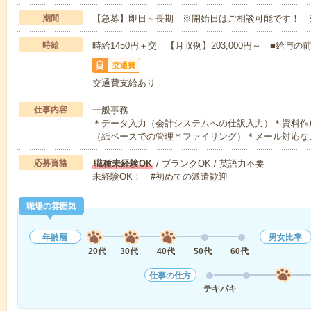
期間
【急募】即日～長期 ※開始日はご相談可能です！ 
時給
時給1450円＋交 【月収例】203,000円～ ■給
交通費
交通費支給あり
仕事内容
一般事務
＊データ入力（会計システムへの仕訳入力）＊資料作成（
（紙ベースでの管理＊ファイリング）＊メール対応な
応募資格
職種未経験OK
/ ブランクOK / 英語力不要
未経験OK！ #初めての派遣歓迎
職場の雰囲気
年齢層
男女比率
20代
30代
40代
50代
60代
仕事の仕方
テキパキ