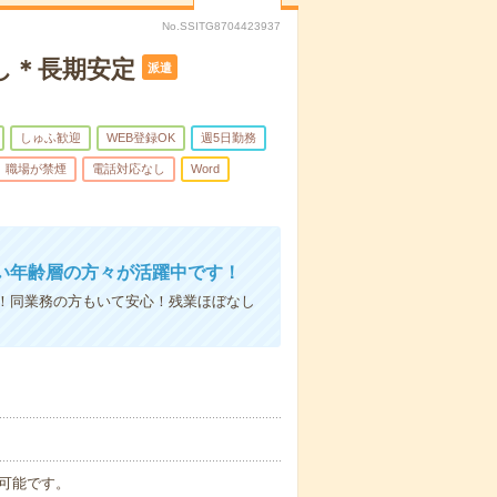
No.SSITG8704423937
し＊長期安定
派遣
しゅふ歓迎
WEB登録OK
週5日勤務
職場が禁煙
電話対応なし
Word
い年齢層の方々が活躍中です！
！同業務の方もいて安心！残業ほぼなし
談可能です。