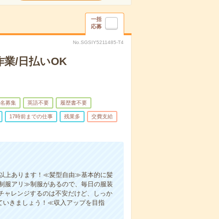
一括
応募
No.SGSIY5211485-T4
業/日払いOK
名募集
英語不要
履歴書不要
17時前までの仕事
残業多
交費支給
間以上あります！≪髪型自由≫基本的に髪
い制服アリ≫制服があるので、毎日の服装
チャレンジするのは不安だけど、しっか
ていきましょう！≪収入アップを目指