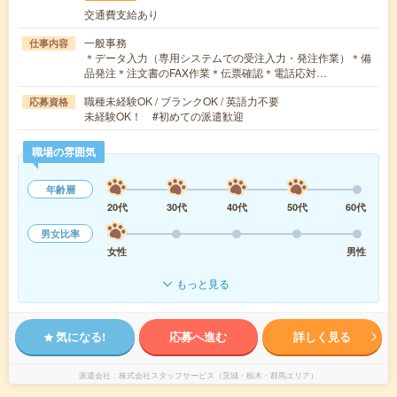
交通費支給あり
一般事務
仕事内容
＊データ入力（専用システムでの受注入力・発注作業）＊備
品発注＊注文書のFAX作業＊伝票確認＊電話応対…
職種未経験OK / ブランクOK / 英語力不要
応募資格
未経験OK！ #初めての派遣歓迎
職場の雰囲気
年齢層
20代
30代
40代
50代
60代
男女比率
女性
男性
もっと見る
気になる!
応募へ進む
詳しく見る
派遣会社
株式会社スタッフサービス（茨城・栃木・群馬エリア）