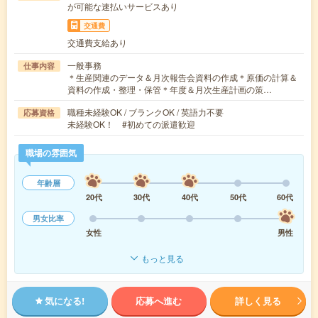
が可能な速払いサービスあり
交通費
交通費支給あり
一般事務
仕事内容
＊生産関連のデータ＆月次報告会資料の作成＊原価の計算＆
資料の作成・整理・保管＊年度＆月次生産計画の策…
職種未経験OK / ブランクOK / 英語力不要
応募資格
未経験OK！ #初めての派遣歓迎
職場の雰囲気
年齢層
20代
30代
40代
50代
60代
男女比率
女性
男性
もっと見る
気になる!
応募へ進む
詳しく見る