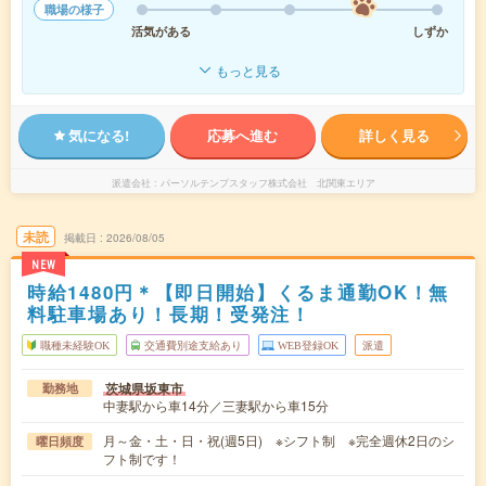
職場の様子
活気がある
しずか
もっと見る
気になる!
応募へ進む
詳しく見る
派遣会社
パーソルテンプスタッフ株式会社 北関東エリア
未読
掲載日
2026/08/05
NEW
時給1480円＊【即日開始】くるま通勤OK！無
料駐車場あり！長期！受発注！
職種未経験OK
交通費別途支給あり
WEB登録OK
派遣
茨城県坂東市
勤務地
中妻駅から車14分／三妻駅から車15分
月～金・土・日・祝(週5日) ※シフト制 ※完全週休2日のシ
曜日頻度
フト制です！