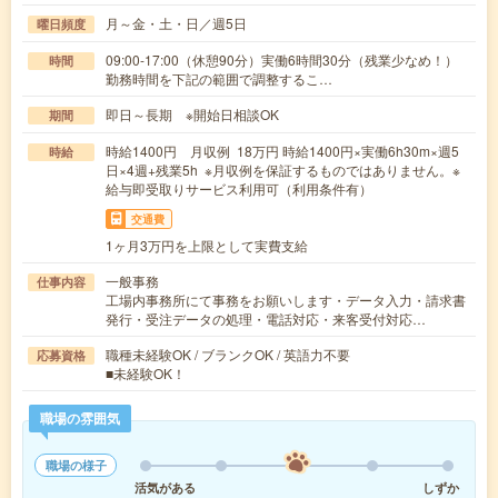
月～金・土・日／週5日
曜日頻度
09:00-17:00（休憩90分）実働6時間30分（残業少なめ！）
時間
勤務時間を下記の範囲で調整するこ…
即日～長期 ※開始日相談OK
期間
時給1400円 月収例 18万円 時給1400円×実働6h30m×週5
時給
日×4週+残業5h ※月収例を保証するものではありません。※
給与即受取りサービス利用可（利用条件有）
交通費
1ヶ月3万円を上限として実費支給
一般事務
仕事内容
工場内事務所にて事務をお願いします・データ入力・請求書
発行・受注データの処理・電話対応・来客受付対応…
職種未経験OK / ブランクOK / 英語力不要
応募資格
■未経験OK！
職場の雰囲気
職場の様子
活気がある
しずか