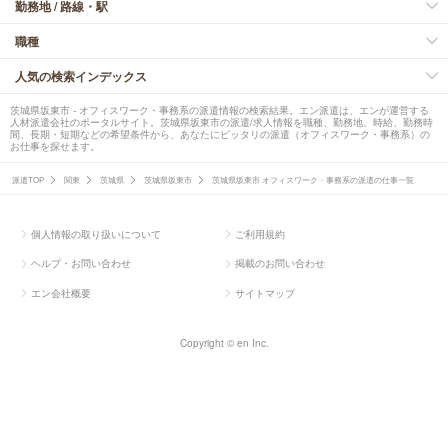
勤務地 / 路線・駅
職種
人気の検索インデックス
茨城県坂東市 - オフィスワーク・事務系の派遣情報の検索結果。エン派遣は、エンが運営する
人材派遣会社のポータルサイト。茨城県坂東市の派遣/求人情報を職種、勤務地、時給、勤務時
間、長期・短期などの希望条件から、あなたにピッタリの派遣（オフィスワーク・事務系）の
お仕事を探せます。
派遣TOP
関東
茨城県
茨城県坂東市
茨城県坂東市 オフィスワーク・事務系の派遣の仕事一覧
個人情報の取り扱いについて
ご利用規約
ヘルプ・お問い合わせ
掲載のお問い合わせ
エン会社概要
サイトマップ
Copyright © en Inc.