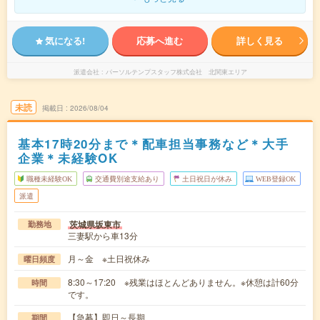
気になる!
応募へ進む
詳しく見る
派遣会社
パーソルテンプスタッフ株式会社 北関東エリア
未読
掲載日
2026/08/04
基本17時20分まで＊配車担当事務など＊大手
企業＊未経験OK
職種未経験OK
交通費別途支給あり
土日祝日が休み
WEB登録OK
派遣
茨城県坂東市
勤務地
三妻駅から車13分
月～金 ※土日祝休み
曜日頻度
8:30～17:20 ※残業はほとんどありません。※休憩は計60分
時間
です。
【急募】即日～長期
期間