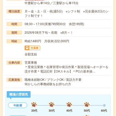
中妻駅から車14分／三妻駅から車15分
月～金・土・日・祝(週5日) ※シフト制 ※完全週休2日のシ
曜日頻度
フト制です！
08:30～17:00(実働7時間30分 休憩1時間)
時間
2026年08月下旬～長期 ※8月～！
期間
時給1480円 月収例 222,000円
時給
交通費
全額支給
営業事務
仕事内容
＊受発注業務＊在庫管理や発注作業＊製造現場へオーダーを
流す作業＊電話応対【OAスキル】＊PCの基本操…
職種未経験OK / ブランクOK / 英語力不要
応募資格
何かしらの事務経験をお持ちの方
職場の雰囲気
年齢層
20代
30代
40代
50代
60代