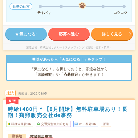
仕事の仕方
テキパキ
コツコツ
気になる!
応募へ進む
詳しく見る
派遣会社
株式会社リクルートスタッフィング（茨城・栃木・群馬）
興味があったら「★気になる！」をタップ！
「気になる！」を押しておくと、派遣会社から
「面談確約」
や
「応募歓迎」
が届きます！
未読
掲載日
2026/08/05
NEW
時給1480円＊【8月開始】無料駐車場あり！長
期！鶏卵販売会社de事務
職種未経験OK
交通費別途支給あり
WEB登録OK
派遣
茨城県坂東市
勤務地