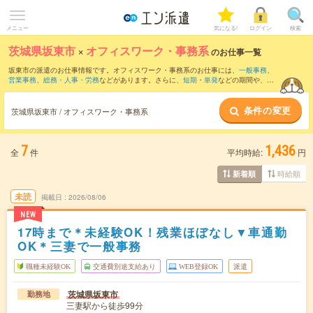
メニュー
気になる!
ログイン
検索
茨城県坂東市
×
オフィスワーク・事務系
のお仕事一覧
坂東市の派遣のお仕事情報です。オフィスワーク・事務系のお仕事には、
一般事務
、
営業事務
、
総務・人事・労務
などがあります。さらに、
短期
・
単発
などの期間や、
職
種未経験OK
などのこだわり条件で絞り込んでいただけます。
条件の変更
茨城県坂東市 / オフィスワーク・事務系
7
1,436
全
件
平均時給:
円
時給順
新着順
未読
掲載日
2026/08/06
NEW
17時まで＊未経験OK！残業ほぼなし▼車通勤
OK＊三妻で一般事務
職種未経験OK
交通費別途支給あり
WEB登録OK
派遣
茨城県坂東市
勤務地
三妻駅から徒歩99分