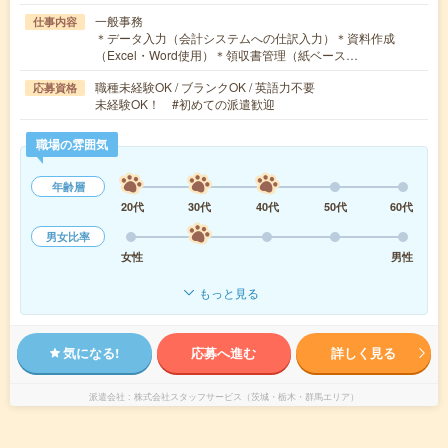
一般事務
仕事内容
＊データ入力（会計システムへの仕訳入力）＊資料作成
（Excel・Word使用）＊領収書管理（紙ベース…
職種未経験OK / ブランクOK / 英語力不要
応募資格
未経験OK！ #初めての派遣歓迎
職場の雰囲気
年齢層
20代
30代
40代
50代
60代
男女比率
女性
男性
もっと見る
気になる!
応募へ進む
詳しく見る
派遣会社
株式会社スタッフサービス（茨城・栃木・群馬エリア）