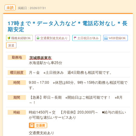
未読
掲載日
2026/07/31
17時まで＊データ入力など＊電話応対なし＊長
期安定
職種未経験OK
交通費別途支給あり
土日祝日が休み
WEB登録OK
派遣
茨城県坂東市
勤務地
水海道駅から車25分
月～金 ※土日祝休み 週4日勤務も相談可能です。
曜日頻度
9:00～17:00 ※休憩は60分。9時～15時の勤務も相談可能で
時間
す。
【急募】即日～長期 ※開始日はご相談可能です！ ※8月
期間
～！
時給1450円＋交 【月収例】203,000円～ ■給与の前払い
時給
が可能な速払いサービスあり
交通費
交通費支給あり