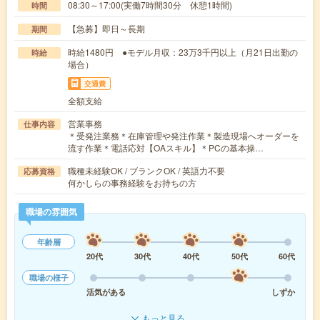
08:30～17:00(実働7時間30分 休憩1時間)
時間
【急募】即日～長期
期間
時給1480円 ●モデル月収：23万3千円以上（月21日出勤の
時給
場合）
交通費
全額支給
営業事務
仕事内容
＊受発注業務＊在庫管理や発注作業＊製造現場へオーダーを
流す作業＊電話応対【OAスキル】＊PCの基本操…
職種未経験OK / ブランクOK / 英語力不要
応募資格
何かしらの事務経験をお持ちの方
職場の雰囲気
年齢層
20代
30代
40代
50代
60代
職場の様子
活気がある
しずか
もっと見る