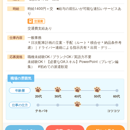
時給1400円＋交 ■給与の前払いが可能な速払いサービスあ
時給
り
交通費
交通費支給あり
一般事務
仕事内容
＊日次配車計画の立案・手配（ルート＊積合せ＊納品条件考
慮）｜ドライバー連絡による指示共有＊出荷・デリ…
職種未経験OK / ブランクOK / 英語力不要
応募資格
未経験OK！【必要なOAスキル】PowerPoint（プレゼン編
集） #初めての派遣歓迎
職場の雰囲気
年齢層
20代
30代
40代
50代
60代
仕事の仕方
テキパキ
コツコツ