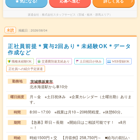
気になる!
応募へ進む
詳しく見る
派遣会社
株式会社スタッフサービス（茨城・栃木・群馬エリア）
未読
掲載日
2026/08/04
正社員前提＊賞与2回あり＊未経験OK＊データ
作成など
職種未経験OK
交通費別途支給あり
土日祝日が休み
WEB登録OK
正社員への紹介予定派遣
茨城県坂東市
勤務地
北水海道駅から車10分
月～金 ※土日祝休み ※企業カレンダー（土曜出勤）ありま
曜日頻度
す。
8:00～17:00 ※残業は月10～20時間程度。※休憩60分。
時間
【急募】即日～長期 ※開始日はご相談可能です！ ※8月
期間
～！
時給1500円＋交 【月収例】258,750円～ ■給与の前払い
時給