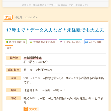
派遣会社
株式会社スタッフサービス（茨城・栃木・群馬エリア）
未読
掲載日
2026/08/04
17時まで＊データ入力など＊未経験でも大丈夫
職種未経験OK
交通費別途支給あり
土日祝日が休み
WEB登録OK
派遣
茨城県坂東市
勤務地
石下駅から車25分
月～金 ※土日祝休み
曜日頻度
9:00～17:00 ※休憩は計75分。9時～16時の勤務も相談可能
時間
です。
【急募】即日～長期 ※8月～！
期間
時給1400円＋交 ■給与の前払いが可能な速払いサービスあ
時給
り
交通費