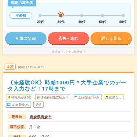
職場の雰囲気
年齢層
20代
30代
40代
50代
60代
気になる!
応募へ進む
詳しく見る
派遣会社
アデコ株式会社
未読
掲載日
2026/07/30
《未経験OK》時給1300円＊大手企業でのデー
タ入力など！17時まで
職種未経験OK
交通費別途支給あり
土日祝日が休み
残業なし
WEB登録OK
派遣
青森県青森市
勤務地
月～金
曜日頻度
9:00～17:00
時間