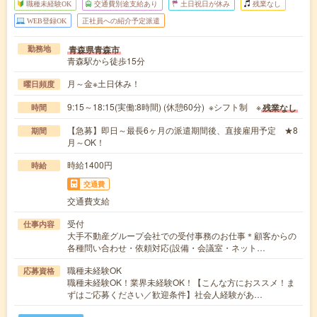
職種未経験OK
交通費別途支給あり
土日祝日が休み
残業なし
WEB登録OK
正社員への紹介予定派遣
青森県青森市
勤務地
青森駅から徒歩15分
月～金※土日休み！
曜日頻度
9:15～18:15(実働:8時間) (休憩60分) ※シフト制 ※
残業なし
時間
【急募】即日～最長6ヶ月の派遣期間後、直接雇用予定 ★8
期間
月～OK！
時給1400円
時給
交通費
交通費支給
受付
仕事内容
大手不動産グループ会社での受付事務のお仕事＊顧客からの
各種問い合わせ・依頼対応(設備・会議室・ネット…
職種未経験OK
応募資格
職種未経験OK！業界未経験OK！【こんな方におススメ！ま
ずはご応募ください／歓迎条件】社会人経験があ…