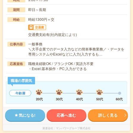
即日～長期
期間
時給1300円＋交
時給
交通費
交通費支給有(社内規定により)
一般事務
仕事内容
＼大手企業でのデータ入力などの簡単事務業務／・データを
専用システムやExcelなどに入力(入力するも…
職種未経験OK / ブランクOK / 英語力不要
応募資格
・Excel:基本操作・PC:入力ができる
職場の雰囲気
年齢層
20代
30代
40代
50代
60代
気になる!
応募へ進む
詳しく見る
派遣会社
マンパワーグループ株式会社