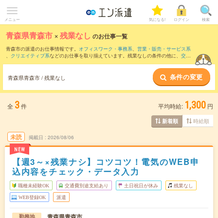
メニュー
気になる!
ログイン
検索
青森県青森市
×
残業なし
のお仕事一覧
青森市の派遣のお仕事情報です。
オフィスワーク・事務系
、
営業・販売・サービス系
、
クリエイティブ系
などのお仕事を取り揃えています。残業なしの条件の他に、
交通
費別途支給あり
、
職種未経験OK
、
友だちと一緒の応募OK
などのこだわり条件も取り
揃えています。
条件の変更
青森県青森市 / 残業なし
3
1,300
全
件
平均時給:
円
時給順
新着順
未読
掲載日
2026/08/06
NEW
【週3～×残業ナシ】コツコツ！電気のWEB申
込内容をチェック・データ入力
職種未経験OK
交通費別途支給あり
土日祝日が休み
残業なし
WEB登録OK
派遣
青森県青森市
勤務地