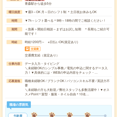
青森駅から徒歩5分
▼週3～OK 月～日のシフト制 ＊土日祝お休みもOK
曜日頻度
▼7h～シフト選べる＊9時～18時の間でご相談ください！
時間
＜急募＞開始日相談～まずはお試し短期 ＊長期もご紹介可
期間
能です！
時給1200円～ ※日払いOK(規定あり)
時給
交通費
交通費支給（規定あり）
データ入力・タイピング
仕事内容
＼未経験OKのシンプル事務／電気の申込に関するデータ入
力！▼具体的には・WEBの申込内容をチェック・…
職種未経験OK / ブランクOK / パソコンスキル不要 / 英語力不
応募資格
要
＼未経験の方も大歓迎／弊社スタッフも多数活躍中！▼オス
スメPoint＊髪型・服装・ネイル自由＊10名…
職場の雰囲気
年齢層