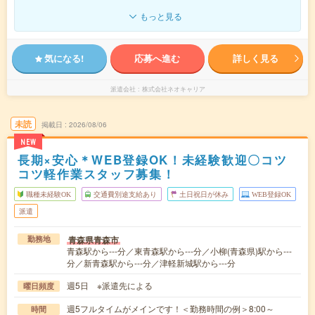
もっと見る
気になる!
応募へ進む
詳しく見る
派遣会社
株式会社ネオキャリア
未読
掲載日
2026/08/06
NEW
長期×安心＊WEB登録OK！未経験歓迎〇コツ
コツ軽作業スタッフ募集！
職種未経験OK
交通費別途支給あり
土日祝日が休み
WEB登録OK
派遣
青森県青森市
勤務地
青森駅から---分／東青森駅から---分／小柳(青森県)駅から---
分／新青森駅から---分／津軽新城駅から---分
週5日 ※派遣先による
曜日頻度
週5フルタイムがメインです！＜勤務時間の例＞8:00～
時間