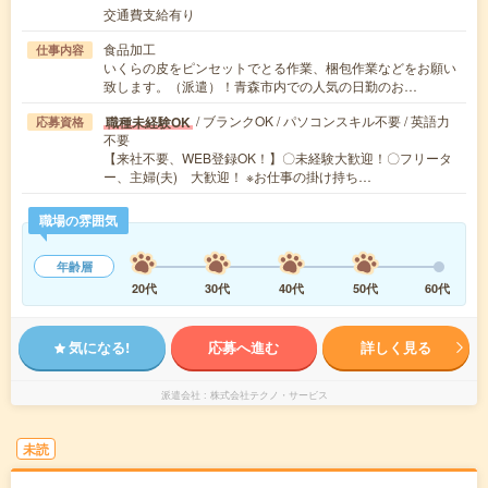
交通費支給有り
食品加工
仕事内容
いくらの皮をピンセットでとる作業、梱包作業などをお願い
致します。（派遣）！青森市内での人気の日勤のお…
/ ブランクOK / パソコンスキル不要 / 英語力
職種未経験OK
応募資格
不要
【来社不要、WEB登録OK！】〇未経験大歓迎！〇フリータ
ー、主婦(夫) 大歓迎！ ※お仕事の掛け持ち…
職場の雰囲気
年齢層
20代
30代
40代
50代
60代
気になる!
応募へ進む
詳しく見る
派遣会社
株式会社テクノ・サービス
未読