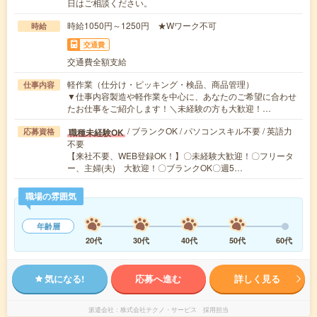
日はご相談ください。
時給1050円～1250円 ★Wワーク不可
時給
交通費
交通費全額支給
軽作業（仕分け・ピッキング・検品、商品管理）
仕事内容
▼仕事内容製造や軽作業を中心に、あなたのご希望に合わせ
たお仕事をご紹介します！＼未経験の方も大歓迎！…
/ ブランクOK / パソコンスキル不要 / 英語力
職種未経験OK
応募資格
不要
【来社不要、WEB登録OK！】〇未経験大歓迎！〇フリータ
ー、主婦(夫) 大歓迎！〇ブランクOK〇週5…
職場の雰囲気
年齢層
20代
30代
40代
50代
60代
気になる!
応募へ進む
詳しく見る
派遣会社
株式会社テクノ・サービス 採用担当