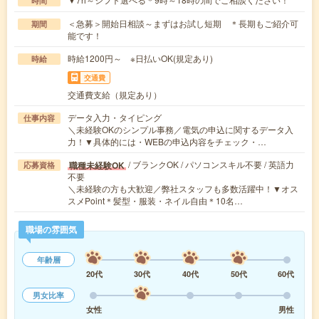
時間
＜急募＞開始日相談～まずはお試し短期 ＊長期もご紹介可
期間
能です！
時給1200円～ ※日払いOK(規定あり)
時給
交通費
交通費支給（規定あり）
データ入力・タイピング
仕事内容
＼未経験OKのシンプル事務／電気の申込に関するデータ入
力！▼具体的には・WEBの申込内容をチェック・…
/ ブランクOK / パソコンスキル不要 / 英語力
職種未経験OK
応募資格
不要
＼未経験の方も大歓迎／弊社スタッフも多数活躍中！▼オス
スメPoint＊髪型・服装・ネイル自由＊10名…
職場の雰囲気
年齢層
20代
30代
40代
50代
60代
男女比率
女性
男性