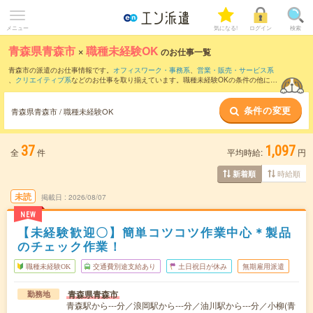
メニュー
気になる!
ログイン
検索
青森県青森市
×
職種未経験OK
のお仕事一覧
青森市の派遣のお仕事情報です。
オフィスワーク・事務系
、
営業・販売・サービス系
、
クリエイティブ系
などのお仕事を取り揃えています。職種未経験OKの条件の他に、
交通費別途支給あり
、
友だちと一緒の応募OK
、
10名以上の大量募集
などのこだわり
条件も取り揃えています。
条件の変更
青森県青森市 / 職種未経験OK
37
1,097
全
件
平均時給:
円
時給順
新着順
未読
掲載日
2026/08/07
NEW
【未経験歓迎〇】簡単コツコツ作業中心＊製品
のチェック作業！
職種未経験OK
交通費別途支給あり
土日祝日が休み
無期雇用派遣
青森県青森市
勤務地
青森駅から---分／浪岡駅から---分／油川駅から---分／小柳(青