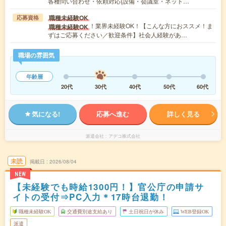
各種問い合わせ・依頼対応(設備・会議室・ネット…
職種未経験OK
応募資格
！業界未経験OK！【こんな方におススメ！ま
職種未経験OK
ずはご応募ください／歓迎条件】社会人経験があ…
職場の雰囲気
年齢層
20代
30代
40代
50代
60代
気になる!
応募へ進む
詳しく見る
派遣会社
アデコ株式会社
未読
掲載日
2026/08/04
NEW
【未経験でも時給1300円！】官公庁の申請サ
イトの受付⇒PC入力＊17時台退勤！
職種未経験OK
交通費別途支給あり
土日祝日が休み
WEB登録OK
派遣