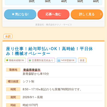
20代
30代
40代
50代
60代
気になる!
応募へ進む
詳しく見る
派遣会社
株式会社テクノ・サービス
未読
座り仕事！給与即払いOK！高時給！平日休
み！機械オペレーター
職種未経験OK
交通費別途支給あり
WEB登録OK
派遣
青森県青森市
勤務地
新青森駅から車10分
シフト制
曜日頻度
8:50～17:10※表記のうち実働7時間20分です。
時間
2026/9/1～長期
期間
時給1070円
時給