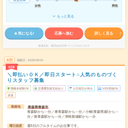
女性
男性
もっと見る
気になる!
応募へ進む
詳しく見る
派遣会社
株式会社日本パーソナルビジネス
未読
掲載日
2026/08/04
NEW
＼即払いＯＫ／即日スタート○人気のものづく
りスタッフ募集
職種未経験OK
交通費別途支給あり
土日祝日が休み
WEB登録OK
派遣
青森県青森市
勤務地
青森駅から---分／東青森駅から---分／小柳(青森県)駅から---
分／新青森駅から---分／津軽新城駅から---分
週5日のフルタイムのお仕事です。
曜日頻度