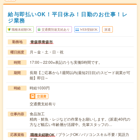
給与即払いOK！平日休み！日勤のお仕事！レ
ジ業務
職種未経験OK
交通費別途支給あり
WEB登録OK
派遣
青森県青森市
勤務地
月～金・土・日・祝
曜日頻度
17:00～22:00※表記のうち実働5時間です。
時間
長期【ご応募から1週間以内(最短2日目)のスピード就業が可
期間
能】即日～
時給1030円
時給
交通費
交通費支給有り
食品加工
仕事内容
精肉・鮮魚・レジなどの作業をお願いします。(派遣)40代の
方など幅広い年齢層が活躍中。先輩スタッフの…
/ ブランクOK / パソコンスキル不要 / 英語力
職種未経験OK
応募資格
不要