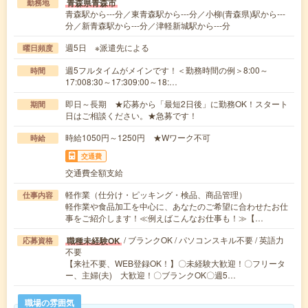
青森県青森市
勤務地
青森駅から---分／東青森駅から---分／小柳(青森県)駅から---
分／新青森駅から---分／津軽新城駅から---分
週5日 ※派遣先による
曜日頻度
週5フルタイムがメインです！＜勤務時間の例＞8:00～
時間
17:008:30～17:309:00～18:…
即日～長期 ★応募から「最短2日後」に勤務OK！スタート
期間
日はご相談ください。★急募です！
時給1050円～1250円 ★Wワーク不可
時給
交通費
交通費全額支給
軽作業（仕分け・ピッキング・検品、商品管理）
仕事内容
軽作業や食品加工を中心に、あなたのご希望に合わせたお仕
事をご紹介します！≪例えばこんなお仕事も！≫【…
/ ブランクOK / パソコンスキル不要 / 英語力
職種未経験OK
応募資格
不要
【来社不要、WEB登録OK！】〇未経験大歓迎！〇フリータ
ー、主婦(夫) 大歓迎！〇ブランクOK〇週5…
職場の雰囲気