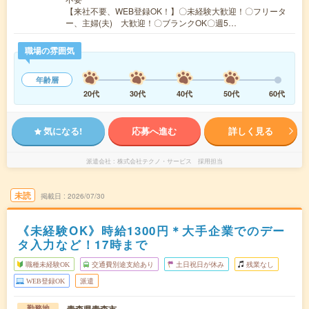
【来社不要、WEB登録OK！】〇未経験大歓迎！〇フリータ
ー、主婦(夫) 大歓迎！〇ブランクOK〇週5…
職場の雰囲気
年齢層
20代
30代
40代
50代
60代
気になる!
応募へ進む
詳しく見る
派遣会社
株式会社テクノ・サービス 採用担当
未読
掲載日
2026/07/30
《未経験OK》時給1300円＊大手企業でのデー
タ入力など！17時まで
職種未経験OK
交通費別途支給あり
土日祝日が休み
残業なし
WEB登録OK
派遣
青森県青森市
勤務地