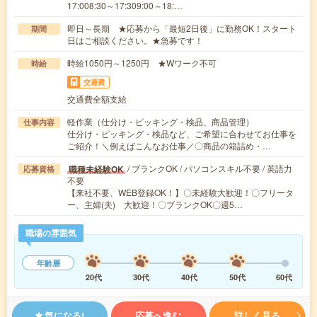
17:008:30～17:309:00～18:…
即日～長期 ★応募から「最短2日後」に勤務OK！スタート
期間
日はご相談ください。★急募です！
時給1050円～1250円 ★Wワーク不可
時給
交通費
交通費全額支給
軽作業（仕分け・ピッキング・検品、商品管理）
仕事内容
仕分け・ピッキング・検品など、ご希望に合わせてお仕事を
ご紹介！＼例えばこんなお仕事／〇商品の箱詰め・…
/ ブランクOK / パソコンスキル不要 / 英語力
職種未経験OK
応募資格
不要
【来社不要、WEB登録OK！】〇未経験大歓迎！〇フリータ
ー、主婦(夫) 大歓迎！〇ブランクOK〇週5…
職場の雰囲気
年齢層
20代
30代
40代
50代
60代
気になる!
応募へ進む
詳しく見る