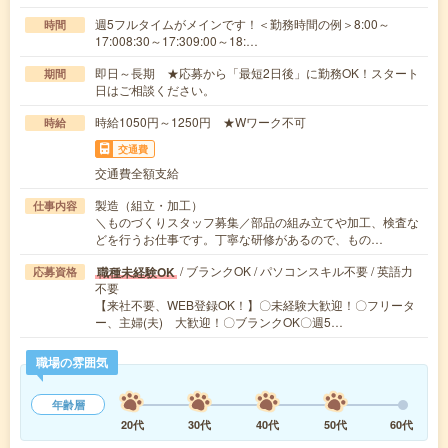
週5フルタイムがメインです！＜勤務時間の例＞8:00～
時間
17:008:30～17:309:00～18:…
即日～長期 ★応募から「最短2日後」に勤務OK！スタート
期間
日はご相談ください。
時給1050円～1250円 ★Wワーク不可
時給
交通費
交通費全額支給
製造（組立・加工）
仕事内容
＼ものづくりスタッフ募集／部品の組み立てや加工、検査な
どを行うお仕事です。丁寧な研修があるので、もの…
/ ブランクOK / パソコンスキル不要 / 英語力
職種未経験OK
応募資格
不要
【来社不要、WEB登録OK！】〇未経験大歓迎！〇フリータ
ー、主婦(夫) 大歓迎！〇ブランクOK〇週5…
職場の雰囲気
年齢層
20代
30代
40代
50代
60代