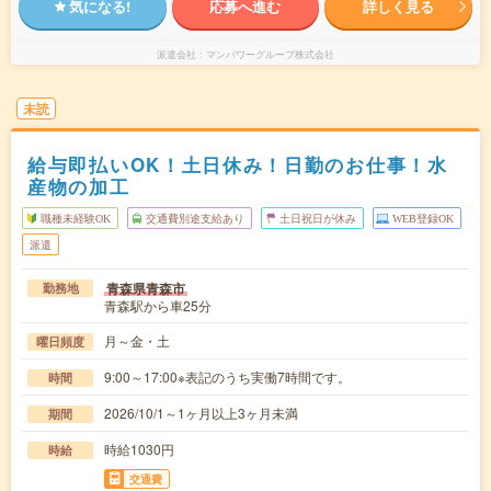
気になる!
応募へ進む
詳しく見る
派遣会社
マンパワーグループ株式会社
未読
給与即払いOK！土日休み！日勤のお仕事！水
産物の加工
職種未経験OK
交通費別途支給あり
土日祝日が休み
WEB登録OK
派遣
青森県青森市
勤務地
青森駅から車25分
月～金・土
曜日頻度
9:00～17:00※表記のうち実働7時間です。
時間
2026/10/1～1ヶ月以上3ヶ月未満
期間
時給1030円
時給
交通費