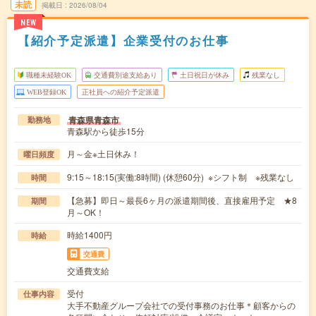
未読
掲載日
2026/08/04
NEW
【紹介予定派遣】企業受付のお仕事
職種未経験OK
交通費別途支給あり
土日祝日が休み
残業なし
WEB登録OK
正社員への紹介予定派遣
青森県青森市
勤務地
青森駅から徒歩15分
月～金※土日休み！
曜日頻度
9:15～18:15(実働:8時間) (休憩60分) ※シフト制 ※残業なし
時間
【急募】即日～最長6ヶ月の派遣期間後、直接雇用予定 ★8
期間
月～OK！
時給1400円
時給
交通費
交通費支給
受付
仕事内容
大手不動産グループ会社での受付事務のお仕事＊顧客からの