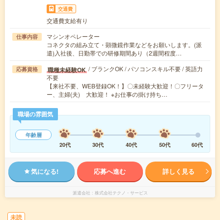
交通費
交通費支給有り
マシンオペレーター
仕事内容
コネクタの組み立て・顕微鏡作業などをお願いします。(派
遣)入社後、日勤帯での研修期間あり（2週間程度…
/ ブランクOK / パソコンスキル不要 / 英語力
職種未経験OK
応募資格
不要
【来社不要、WEB登録OK！】〇未経験大歓迎！〇フリータ
ー、主婦(夫) 大歓迎！ ※お仕事の掛け持ち…
職場の雰囲気
年齢層
20代
30代
40代
50代
60代
気になる!
応募へ進む
詳しく見る
派遣会社
株式会社テクノ・サービス
未読