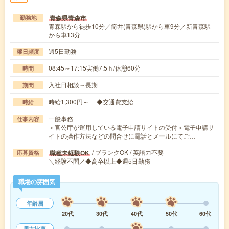
青森県青森市
勤務地
青森駅から徒歩10分／筒井(青森県)駅から車9分／新青森駅
から車13分
週5日勤務
曜日頻度
08:45～17:15実働7.5ｈ/休憩60分
時間
入社日相談～長期
期間
時給1,300円～ ◆交通費支給
時給
一般事務
仕事内容
＜官公庁が運用している電子申請サイトの受付＞電子申請サ
イトの操作方法などの問合せに電話とメールにてご…
/ ブランクOK / 英語力不要
職種未経験OK
応募資格
＼経験不問／◆高卒以上◆週5日勤務
職場の雰囲気
年齢層
20代
30代
40代
50代
60代
男女比率