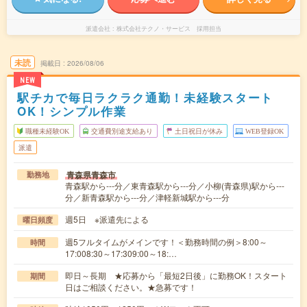
派遣会社
株式会社テクノ・サービス 採用担当
未読
掲載日
2026/08/06
NEW
駅チカで毎日ラクラク通勤！未経験スタート
OK！シンプル作業
職種未経験OK
交通費別途支給あり
土日祝日が休み
WEB登録OK
派遣
青森県青森市
勤務地
青森駅から---分／東青森駅から---分／小柳(青森県)駅から---
分／新青森駅から---分／津軽新城駅から---分
週5日 ※派遣先による
曜日頻度
週5フルタイムがメインです！＜勤務時間の例＞8:00～
時間
17:008:30～17:309:00～18:…
即日～長期 ★応募から「最短2日後」に勤務OK！スタート
期間
日はご相談ください。★急募です！