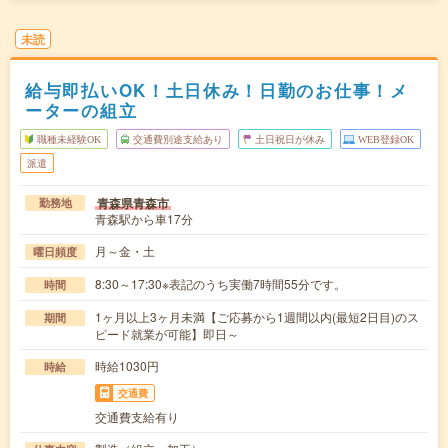
未読
給与即払いOK！土日休み！日勤のお仕事！メ
ーターの組立
職種未経験OK
交通費別途支給あり
土日祝日が休み
WEB登録OK
派遣
青森県青森市
勤務地
青森駅から車17分
月～金・土
曜日頻度
8:30～17:30※表記のうち実働7時間55分です。
時間
1ヶ月以上3ヶ月未満【ご応募から1週間以内(最短2日目)のス
期間
ピード就業が可能】即日～
時給1030円
時給
交通費
交通費支給有り