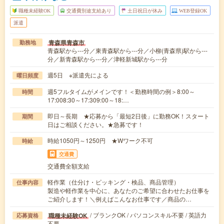
職種未経験OK
交通費別途支給あり
土日祝日が休み
WEB登録OK
派遣
青森県青森市
勤務地
青森駅から---分／東青森駅から---分／小柳(青森県)駅から---
分／新青森駅から---分／津軽新城駅から---分
週5日 ※派遣先による
曜日頻度
週5フルタイムがメインです！＜勤務時間の例＞8:00～
時間
17:008:30～17:309:00～18:…
即日～長期 ★応募から「最短2日後」に勤務OK！スタート
期間
日はご相談ください。★急募です！
時給1050円～1250円 ★Wワーク不可
時給
交通費
交通費全額支給
軽作業（仕分け・ピッキング・検品、商品管理）
仕事内容
製造や軽作業を中心に、あなたのご希望に合わせたお仕事を
ご紹介します！＼例えばこんなお仕事です／商品の…
/ ブランクOK / パソコンスキル不要 / 英語力
職種未経験OK
応募資格
不要