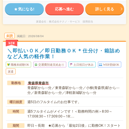
気になる!
応募へ進む
詳しく見る
派遣会社
株式会社テクノ・サービス 採用担当
未読
掲載日
2026/08/04
NEW
＼即払いＯＫ／即日勤務ＯＫ＊仕分け・箱詰め
など人気の軽作業！
職種未経験OK
交通費別途支給あり
土日祝日が休み
WEB登録OK
派遣
青森県青森市
勤務地
青森駅から---分／東青森駅から---分／小柳(青森県)駅から---
分／新青森駅から---分／津軽新城駅から---分
週5日のフルタイムのお仕事です。
曜日頻度
週5フルタイムがメインです！＜勤務時間の例＞8:00～
時間
17:008:30～17:309:00～18:…
即日～長期 ★応募から「最短2日後」に勤務OK！スタート
期間