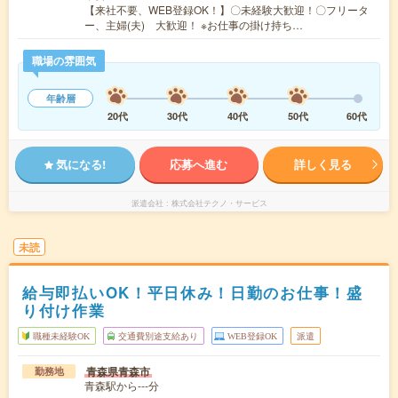
【来社不要、WEB登録OK！】〇未経験大歓迎！〇フリータ
ー、主婦(夫) 大歓迎！ ※お仕事の掛け持ち…
職場の雰囲気
年齢層
20代
30代
40代
50代
60代
気になる!
応募へ進む
詳しく見る
派遣会社
株式会社テクノ・サービス
未読
給与即払いOK！平日休み！日勤のお仕事！盛
り付け作業
職種未経験OK
交通費別途支給あり
WEB登録OK
派遣
青森県青森市
勤務地
青森駅から---分