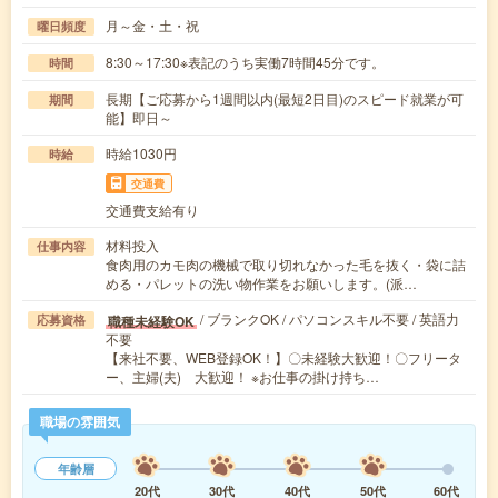
月～金・土・祝
曜日頻度
8:30～17:30※表記のうち実働7時間45分です。
時間
長期【ご応募から1週間以内(最短2日目)のスピード就業が可
期間
能】即日～
時給1030円
時給
交通費
交通費支給有り
材料投入
仕事内容
食肉用のカモ肉の機械で取り切れなかった毛を抜く・袋に詰
める・パレットの洗い物作業をお願いします。(派…
/ ブランクOK / パソコンスキル不要 / 英語力
職種未経験OK
応募資格
不要
【来社不要、WEB登録OK！】〇未経験大歓迎！〇フリータ
ー、主婦(夫) 大歓迎！ ※お仕事の掛け持ち…
職場の雰囲気
年齢層
20代
30代
40代
50代
60代