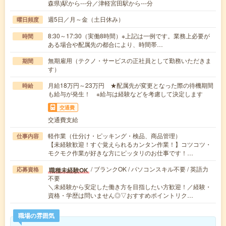
森県)駅から---分／津軽宮田駅から---分
週5日／月～金（土日休み）
曜日頻度
8:30～17:30（実働8時間）※上記は一例です。業務上必要が
時間
ある場合や配属先の都合により、時間帯…
無期雇用（テクノ・サービスの正社員として勤務いただきま
期間
す）
月給18万円～23万円 ★配属先が変更となった際の待機期間
時給
も給与が発生！ ※給与は経験などを考慮して決定します
交通費
交通費支給
軽作業（仕分け・ピッキング・検品、商品管理）
仕事内容
【未経験歓迎！すぐ覚えられるカンタン作業！】コツコツ・
モクモク作業が好きな方にピッタリのお仕事です！…
/ ブランクOK / パソコンスキル不要 / 英語力
職種未経験OK
応募資格
不要
＼未経験から安定した働き方を目指したい方歓迎！／経験・
資格・学歴は問いません◎▽おすすめポイントリク…
職場の雰囲気