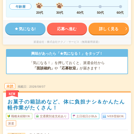
年齢層
20代
30代
40代
50代
60代
気になる!
応募へ進む
詳しく見る
派遣会社
株式会社テクノ・サービス（無期雇用派遣）
興味があったら「★気になる！」をタップ！
「気になる！」を押しておくと、派遣会社から
「面談確約」
や
「応募歓迎」
が届きます！
未読
掲載日
2026/08/07
NEW
お菓子の箱詰めなど、体に負担ナシ＆かんたん
軽作業がたくさん！
職種未経験OK
交通費別途支給あり
土日祝日が休み
WEB登録OK
派遣