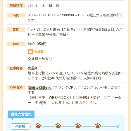
月～金・土・日・祝
曜日頻度
6:00～15:0016:00～1:009:00～18:00※表記のうち実働8時間
時間
です。
1ヶ月以上3ヶ月未満【ご応募から1週間以内(最短2日目)のス
期間
ピード就業が可能】即日～
時給1050円
時給
交通費
交通費支給有り
食品加工
仕事内容
焼き上げ棚にパンを並べたり、パン製造作業の補助をお願い
します。(派遣)40代の方も活躍中。人気の日勤…
/ ブランクOK / パソコンスキル不要 / 英語力
職種未経験OK
応募資格
不要
【来社不要、WEB登録OK！】〇未経験大歓迎！〇フリータ
ー、主婦(夫) 大歓迎！ ※お仕事の掛け持ち…
職場の雰囲気
年齢層