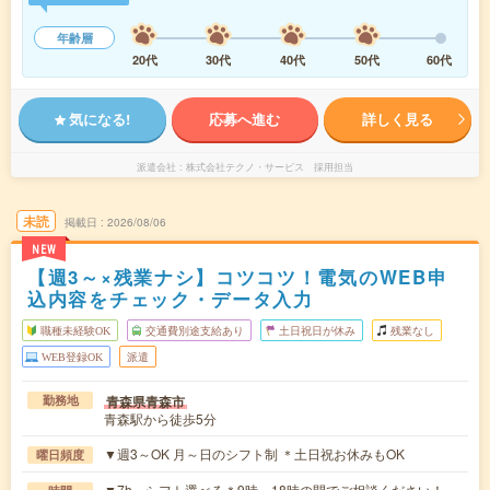
年齢層
20代
30代
40代
50代
60代
気になる!
応募へ進む
詳しく見る
派遣会社
株式会社テクノ・サービス 採用担当
未読
掲載日
2026/08/06
NEW
【週3～×残業ナシ】コツコツ！電気のWEB申
込内容をチェック・データ入力
職種未経験OK
交通費別途支給あり
土日祝日が休み
残業なし
WEB登録OK
派遣
青森県青森市
勤務地
青森駅から徒歩5分
▼週3～OK 月～日のシフト制 ＊土日祝お休みもOK
曜日頻度
▼7h～シフト選べる＊9時～18時の間でご相談ください！