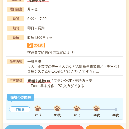
月～金
曜日頻度
9:00～17:00
時間
即日～長期
期間
時給1300円＋交
時給
交通費
交通費支給有(社内規定により)
一般事務
仕事内容
＼大手企業でのデータ入力などの簡単事務業務／・データを
専用システムやExcelなどに入力(入力するも…
/ ブランクOK / 英語力不要
職種未経験OK
応募資格
・Excel:基本操作・PC:入力ができる
職場の雰囲気
年齢層
20代
30代
40代
50代
60代