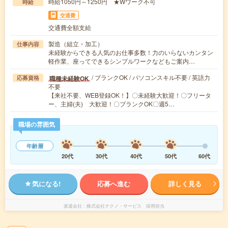
時給1050円～1250円 ★Wワーク不可
時給
交通費
交通費全額支給
製造（組立・加工）
仕事内容
未経験からできる人気のお仕事多数！力のいらないカンタン
軽作業、座ってできるシンプルワークなどもご案内…
/ ブランクOK / パソコンスキル不要 / 英語力
職種未経験OK
応募資格
不要
【来社不要、WEB登録OK！】〇未経験大歓迎！〇フリータ
ー、主婦(夫) 大歓迎！〇ブランクOK〇週5…
職場の雰囲気
年齢層
20代
30代
40代
50代
60代
気になる!
応募へ進む
詳しく見る
派遣会社
株式会社テクノ・サービス 採用担当