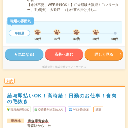
【来社不要、WEB登録OK！】〇未経験大歓迎！〇フリータ
ー、主婦(夫) 大歓迎！ ※お仕事の掛け持ち…
職場の雰囲気
年齢層
20代
30代
40代
50代
60代
気になる!
応募へ進む
詳しく見る
派遣会社
株式会社テクノ・サービス
未読
給与即払いOK！高時給！日勤のお仕事！食肉
の毛抜き
職種未経験OK
交通費別途支給あり
WEB登録OK
派遣
青森県青森市
勤務地
青森駅から---分