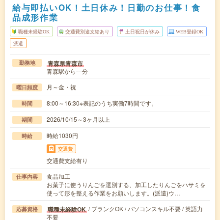
給与即払いOK！土日休み！日勤のお仕事！食
品成形作業
職種未経験OK
交通費別途支給あり
土日祝日が休み
WEB登録OK
派遣
青森県青森市
勤務地
青森駅から---分
月～金・祝
曜日頻度
8:00～16:30※表記のうち実働7時間です。
時間
2026/10/15～3ヶ月以上
期間
時給1030円
時給
交通費
交通費支給有り
食品加工
仕事内容
お菓子に使うりんごを選別する、加工したりんごをハサミを
使って形を整える作業をお願いします。(派遣)ウ…
/ ブランクOK / パソコンスキル不要 / 英語力
職種未経験OK
応募資格
不要