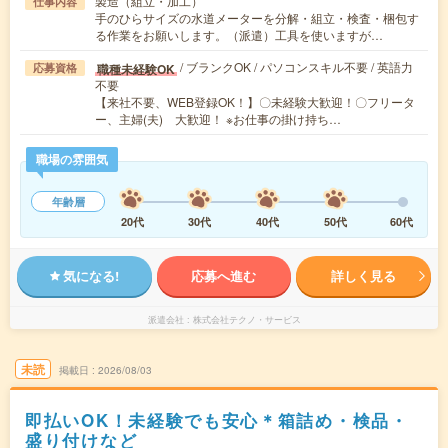
製造（組立・加工）
仕事内容
手のひらサイズの水道メーターを分解・組立・検査・梱包す
る作業をお願いします。（派遣）工具を使いますが…
/ ブランクOK / パソコンスキル不要 / 英語力
職種未経験OK
応募資格
不要
【来社不要、WEB登録OK！】〇未経験大歓迎！〇フリータ
ー、主婦(夫) 大歓迎！ ※お仕事の掛け持ち…
職場の雰囲気
年齢層
20代
30代
40代
50代
60代
気になる!
応募へ進む
詳しく見る
派遣会社
株式会社テクノ・サービス
未読
掲載日
2026/08/03
即払いOK！未経験でも安心＊箱詰め・検品・
盛り付けなど