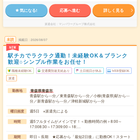
気になる!
応募へ進む
詳しく見る
派遣会社
マンパワーグループ株式会社
未読
掲載日
2026/08/07
NEW
駅チカでラクラク通勤！未経験OK＆ブランク
歓迎○シンプル作業をお任せ！
職種未経験OK
交通費別途支給あり
土日祝日が休み
WEB登録OK
派遣
青森県青森市
勤務地
青森駅から---分／東青森駅から---分／小柳(青森県)駅から---
分／新青森駅から---分／津軽新城駅から---分
週5日 ※派遣先による
曜日頻度
週5フルタイムがメインです！＜勤務時間の例＞8:00～
時間
17:008:30～17:309:00～18:…
即日～長期 ★応募から「最短2日後」に勤務OK！スタート
期間