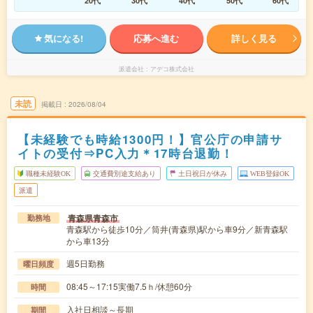
20代
30代
40代
50代
60代
気になる!
応募へ進む
詳しく見る
派遣会社
アデコ株式会社
未読
掲載日
2026/08/04
【未経験でも時給1300円！】官公庁の申請サ
イトの受付⇒PC入力＊17時台退勤！
職種未経験OK
交通費別途支給あり
土日祝日が休み
WEB登録OK
派遣
青森県青森市
勤務地
青森駅から徒歩10分／筒井(青森県)駅から車9分／新青森駅
から車13分
週5日勤務
曜日頻度
08:45～17:15実働7.5ｈ/休憩60分
時間
入社日相談～長期
期間