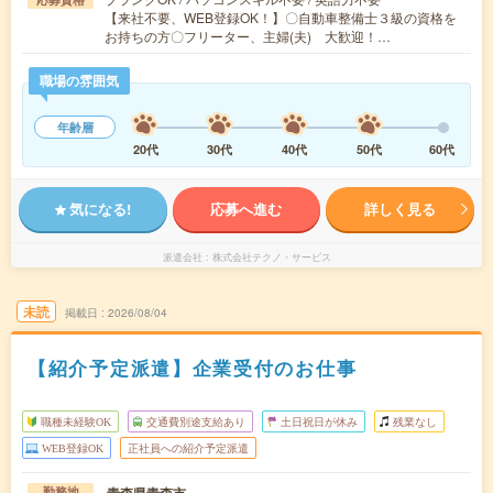
【来社不要、WEB登録OK！】〇自動車整備士３級の資格を
お持ちの方〇フリーター、主婦(夫) 大歓迎！…
職場の雰囲気
年齢層
20代
30代
40代
50代
60代
気になる!
応募へ進む
詳しく見る
派遣会社
株式会社テクノ・サービス
未読
掲載日
2026/08/04
【紹介予定派遣】企業受付のお仕事
職種未経験OK
交通費別途支給あり
土日祝日が休み
残業なし
WEB登録OK
正社員への紹介予定派遣
青森県青森市
勤務地