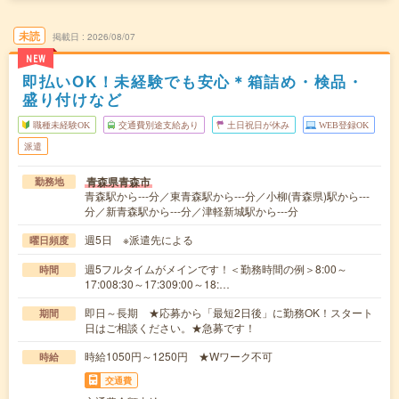
未読
掲載日
2026/08/07
NEW
即払いOK！未経験でも安心＊箱詰め・検品・
盛り付けなど
職種未経験OK
交通費別途支給あり
土日祝日が休み
WEB登録OK
派遣
青森県青森市
勤務地
青森駅から---分／東青森駅から---分／小柳(青森県)駅から---
分／新青森駅から---分／津軽新城駅から---分
週5日 ※派遣先による
曜日頻度
週5フルタイムがメインです！＜勤務時間の例＞8:00～
時間
17:008:30～17:309:00～18:…
即日～長期 ★応募から「最短2日後」に勤務OK！スタート
期間
日はご相談ください。★急募です！
時給1050円～1250円 ★Wワーク不可
時給
交通費