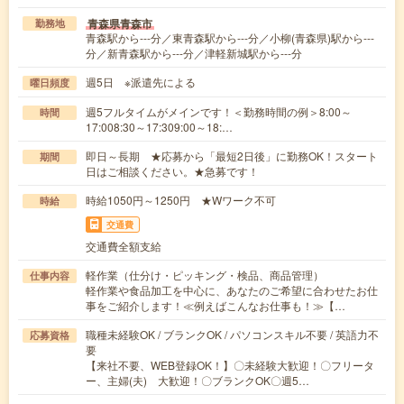
青森県青森市
勤務地
青森駅から---分／東青森駅から---分／小柳(青森県)駅から---
分／新青森駅から---分／津軽新城駅から---分
週5日 ※派遣先による
曜日頻度
週5フルタイムがメインです！＜勤務時間の例＞8:00～
時間
17:008:30～17:309:00～18:…
即日～長期 ★応募から「最短2日後」に勤務OK！スタート
期間
日はご相談ください。★急募です！
時給1050円～1250円 ★Wワーク不可
時給
交通費
交通費全額支給
軽作業（仕分け・ピッキング・検品、商品管理）
仕事内容
軽作業や食品加工を中心に、あなたのご希望に合わせたお仕
事をご紹介します！≪例えばこんなお仕事も！≫【…
職種未経験OK / ブランクOK / パソコンスキル不要 / 英語力不
応募資格
要
【来社不要、WEB登録OK！】〇未経験大歓迎！〇フリータ
ー、主婦(夫) 大歓迎！〇ブランクOK〇週5…