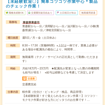
【未経験歓迎〇】簡単コツコツ作業中心＊製品
のチェック作業！
職種未経験OK
交通費別途支給あり
土日祝日が休み
無期雇用派遣
青森県青森市
勤務地
青森駅から---分／浪岡駅から---分／油川駅から---分／小柳(青
森県)駅から---分／津軽宮田駅から---分
週5日／月～金（土日休み）
曜日頻度
8:30～17:30（実働8時間）※上記は一例です。業務上必要が
時間
ある場合や配属先の都合により、時間帯…
無期雇用（テクノ・サービスの正社員として勤務いただきま
期間
す）
月給18万円～23万円 ★配属先が変更となった際の待機期間
時給
も給与が発生！ ※給与は経験などを考慮して決定します
交通費
交通費支給
軽作業（仕分け・ピッキング・検品、商品管理）
仕事内容
【未経験歓迎！すぐ覚えられるカンタン作業！】コツコツ・
モクモク作業が好きな方にピッタリのお仕事です！…