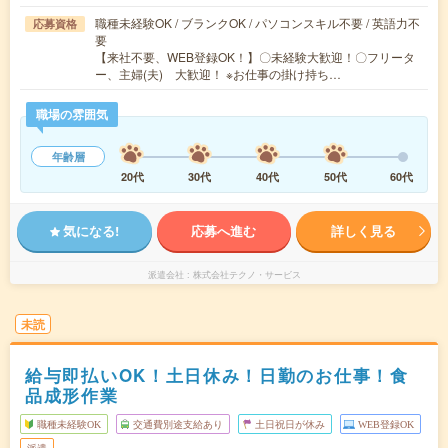
職種未経験OK / ブランクOK / パソコンスキル不要 / 英語力不
応募資格
要
【来社不要、WEB登録OK！】〇未経験大歓迎！〇フリータ
ー、主婦(夫) 大歓迎！ ※お仕事の掛け持ち…
職場の雰囲気
年齢層
20代
30代
40代
50代
60代
気になる!
応募へ進む
詳しく見る
派遣会社
株式会社テクノ・サービス
未読
給与即払いOK！土日休み！日勤のお仕事！食
品成形作業
職種未経験OK
交通費別途支給あり
土日祝日が休み
WEB登録OK