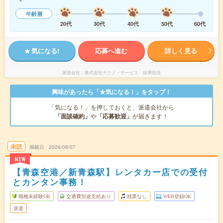
年齢層
20代
30代
40代
50代
60代
気になる!
応募へ進む
詳しく見る
派遣会社
株式会社テクノ・サービス 採用担当
興味があったら「★気になる！」をタップ！
「気になる！」を押しておくと、派遣会社から
「面談確約」
や
「応募歓迎」
が届きます！
未読
掲載日
2026/08/07
NEW
【青森空港／新青森駅】レンタカー店での受付
とカンタン事務！
職種未経験OK
交通費別途支給あり
残業なし
WEB登録OK
派遣