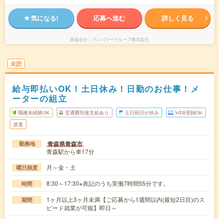
気になる!
応募へ進む
詳しく見る
派遣会社
マンパワーグループ株式会社
未読
給与即払いOK！土日休み！日勤のお仕事！メ
ーターの組立
職種未経験OK
交通費別途支給あり
土日祝日が休み
WEB登録OK
派遣
青森県青森市
勤務地
青森駅から車17分
月～金・土
曜日頻度
8:30～17:30※表記のうち実働7時間55分です。
時間
1ヶ月以上3ヶ月未満【ご応募から1週間以内(最短2日目)のス
期間
ピード就業が可能】即日～