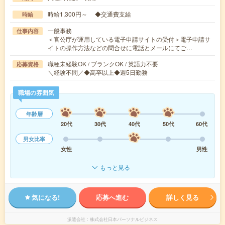
時給1,300円～ ◆交通費支給
時給
一般事務
仕事内容
＜官公庁が運用している電子申請サイトの受付＞電子申請サ
イトの操作方法などの問合せに電話とメールにてご…
職種未経験OK / ブランクOK / 英語力不要
応募資格
＼経験不問／◆高卒以上◆週5日勤務
職場の雰囲気
年齢層
20代
30代
40代
50代
60代
男女比率
女性
男性
もっと見る
気になる!
応募へ進む
詳しく見る
派遣会社
株式会社日本パーソナルビジネス