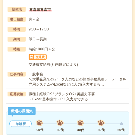
青森県青森市
勤務地
月～金
曜日頻度
9:00～17:00
時間
即日～長期
期間
時給1300円＋交
時給
交通費
交通費支給有(社内規定により)
一般事務
仕事内容
＼大手企業でのデータ入力などの簡単事務業務／・データを
専用システムやExcelなどに入力(入力するも…
職種未経験OK / ブランクOK / 英語力不要
応募資格
・Excel:基本操作・PC:入力ができる
職場の雰囲気
年齢層
20代
30代
40代
50代
60代