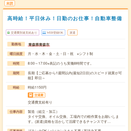
未読
高時給！平日休み！日勤のお仕事！自動車整備
交通費別途支給あり
WEB登録OK
派遣
青森県青森市
勤務地
月・水・木・金・土・日・祝 ※シフト制
曜日頻度
8:00～17:00※表記のうち実働8時間です。
時間
長期【ご応募から1週間以内(最短2日目)のスピード就業が可
期間
能】即日～
時給1150円
時給
交通費
交通費支給有り
製造（組立・加工）
仕事内容
タイヤ交換、オイル交換、工場内での軽作業をお願いしま
す。(派遣)資格を活かして活躍できるチャンスです…
ブランクOK / パソコンスキル不要 / 英語力不要
応募資格