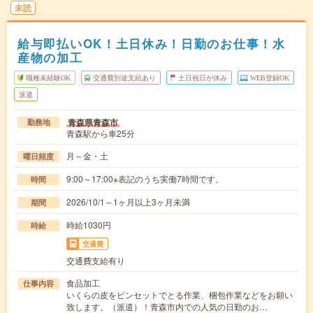
未読
給与即払いOK！土日休み！日勤のお仕事！水
産物の加工
職種未経験OK
交通費別途支給あり
土日祝日が休み
WEB登録OK
派遣
青森県青森市
勤務地
青森駅から車25分
月～金・土
曜日頻度
9:00～17:00※表記のうち実働7時間です。
時間
2026/10/1～1ヶ月以上3ヶ月未満
期間
時給1030円
時給
交通費
交通費支給有り
食品加工
仕事内容
いくらの皮をピンセットでとる作業、梱包作業などをお願い
致します。（派遣）！青森市内での人気の日勤のお…