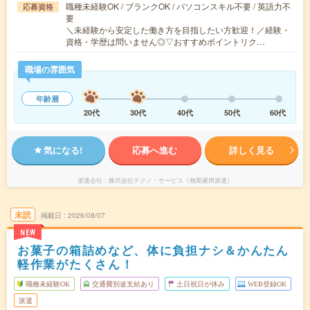
職種未経験OK / ブランクOK / パソコンスキル不要 / 英語力不
応募資格
要
＼未経験から安定した働き方を目指したい方歓迎！／経験・
資格・学歴は問いません◎▽おすすめポイントリク…
職場の雰囲気
年齢層
20代
30代
40代
50代
60代
気になる!
応募へ進む
詳しく見る
派遣会社
株式会社テクノ・サービス（無期雇用派遣）
未読
掲載日
2026/08/07
NEW
お菓子の箱詰めなど、体に負担ナシ＆かんたん
軽作業がたくさん！
職種未経験OK
交通費別途支給あり
土日祝日が休み
WEB登録OK
派遣