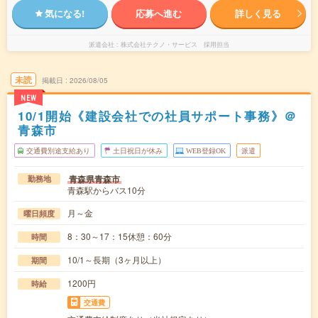
気になる!
応募へ進む
詳しく見る
派遣会社
株式会社テクノ・サービス 採用担当
未読
掲載日
2026/08/05
NEW
10/1開始《建設会社での社員サポート事務》＠
青森市
交通費別途支給あり
土日祝日が休み
WEB登録OK
派遣
青森県青森市
勤務地
青森駅からバス10分
月～金
曜日頻度
8：30～17：15休憩：60分
時間
10/1～長期（3ヶ月以上）
期間
1200円
時給
交通費