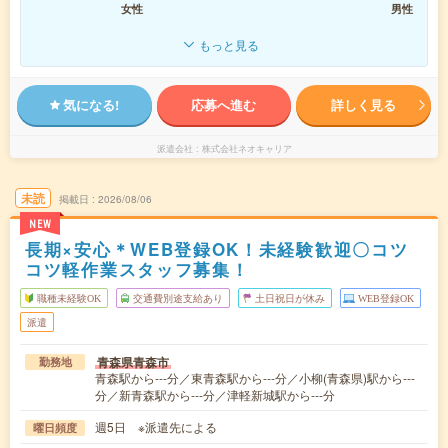
女性
男性
もっと見る
気になる!
応募へ進む
詳しく見る
派遣会社
株式会社ネオキャリア
未読
掲載日
2026/08/06
NEW
長期×安心＊WEB登録OK！未経験歓迎〇コツ
コツ軽作業スタッフ募集！
職種未経験OK
交通費別途支給あり
土日祝日が休み
WEB登録OK
派遣
青森県青森市
勤務地
青森駅から---分／東青森駅から---分／小柳(青森県)駅から---
分／新青森駅から---分／津軽新城駅から---分
週5日 ※派遣先による
曜日頻度