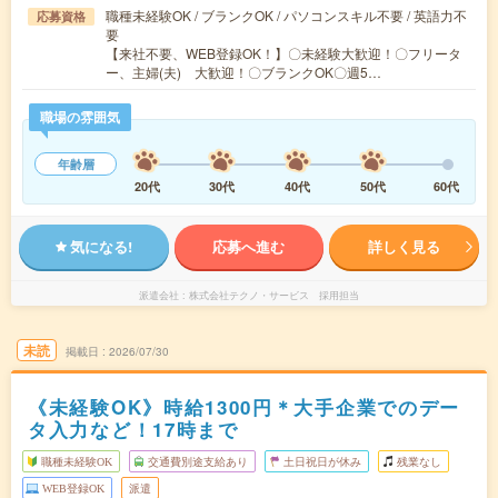
職種未経験OK / ブランクOK / パソコンスキル不要 / 英語力不
応募資格
要
【来社不要、WEB登録OK！】〇未経験大歓迎！〇フリータ
ー、主婦(夫) 大歓迎！〇ブランクOK〇週5…
職場の雰囲気
年齢層
20代
30代
40代
50代
60代
気になる!
応募へ進む
詳しく見る
派遣会社
株式会社テクノ・サービス 採用担当
未読
掲載日
2026/07/30
《未経験OK》時給1300円＊大手企業でのデー
タ入力など！17時まで
職種未経験OK
交通費別途支給あり
土日祝日が休み
残業なし
WEB登録OK
派遣