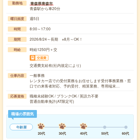
青森県青森市
勤務地
青森駅から車20分
週5日
曜日頻度
8:00～17:00
時間
2026/8/24～長期 ※8月～OK！
期間
時給1250円＋交
時給
交通費
交通費支給有(社内規定により)
一般事務
仕事内容
レンタカー店での受付業務をお任せします受付事務業務・窓
口での来客者対応、予約受付、精算業務、専用端末…
職種未経験OK / ブランクOK / 英語力不要
応募資格
普通自動車免許(AT限定可)
職場の雰囲気
年齢層
20代
30代
40代
50代
60代