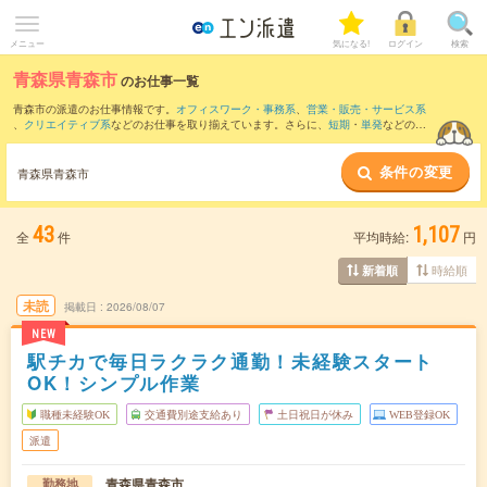
メニュー
気になる!
ログイン
検索
青森県青森市
のお仕事一覧
青森市の派遣のお仕事情報です。
オフィスワーク・事務系
、
営業・販売・サービス系
、
クリエイティブ系
などのお仕事を取り揃えています。さらに、
短期
・
単発
などの期
間や、
職種未経験OK
などのこだわり条件で絞り込んでいただけます。
条件の変更
青森県青森市
43
1,107
全
件
平均時給:
円
時給順
新着順
未読
掲載日
2026/08/07
NEW
駅チカで毎日ラクラク通勤！未経験スタート
OK！シンプル作業
職種未経験OK
交通費別途支給あり
土日祝日が休み
WEB登録OK
派遣
青森県青森市
勤務地