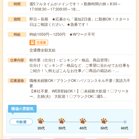
週5フルタイムがメインです！＜勤務時間の例＞8:00～
時間
17:008:30～17:309:00～18:…
即日～長期 ★応募から「最短2日後」に勤務OK！スタート
期間
日はご相談ください。★急募です！
時給1050円～1250円 ★Wワーク不可
時給
交通費
交通費全額支給
軽作業（仕分け・ピッキング・検品、商品管理）
仕事内容
仕分け・ピッキング・検品など、ご希望に合わせてお仕事を
ご紹介！＼例えばこんなお仕事／〇商品の箱詰め・…
職種未経験OK / ブランクOK / パソコンスキル不要 / 英語力不
応募資格
要
【来社不要、WEB登録OK！】〇未経験大歓迎！〇フリータ
ー、主婦(夫) 大歓迎！〇ブランクOK〇週5…
職場の雰囲気
年齢層
20代
30代
40代
50代
60代