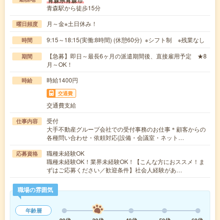
青森駅から徒歩15分
月～金※土日休み！
曜日頻度
9:15～18:15(実働:8時間) (休憩60分) ※シフト制 ※残業なし
時間
【急募】即日～最長6ヶ月の派遣期間後、直接雇用予定 ★8
期間
月～OK！
時給1400円
時給
交通費
交通費支給
受付
仕事内容
大手不動産グループ会社での受付事務のお仕事＊顧客からの
各種問い合わせ・依頼対応(設備・会議室・ネット…
職種未経験OK
応募資格
職種未経験OK！業界未経験OK！【こんな方におススメ！ま
ずはご応募ください／歓迎条件】社会人経験があ…
職場の雰囲気
年齢層