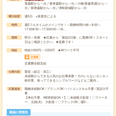
青森駅から---分／東青森駅から---分／小柳(青森県)駅から---
分／新青森駅から---分／津軽新城駅から---分
週5日 ※派遣先による
曜日頻度
週5フルタイムがメインです！＜勤務時間の例＞8:00～
時間
17:008:30～17:309:00～18:…
即日～長期 ★応募から「最短2日後」に勤務OK！スタート
期間
日はご相談ください。★急募です！
時給1050円～1250円 ★Wワーク不可
時給
交通費
交通費全額支給
製造（組立・加工）
仕事内容
未経験からできる人気のお仕事多数！力のいらないカンタン
軽作業、座ってできるシンプルワークなどもご案内…
職種未経験OK / ブランクOK / パソコンスキル不要 / 英語力不
応募資格
要
【来社不要、WEB登録OK！】〇未経験大歓迎！〇フリータ
ー、主婦(夫) 大歓迎！〇ブランクOK〇週5…
職場の雰囲気