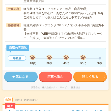
交通費全額支給
軽作業（仕分け・ピッキング・検品、商品管理）
仕事内容
製造や軽作業を中心に、あなたのご希望に合わせたお仕事を
ご紹介します！＼例えばこんなお仕事です／商品の…
職種未経験OK / ブランクOK / パソコンスキル不要 / 英語力不
応募資格
要
【来社不要、WEB登録OK！】〇未経験大歓迎！〇フリータ
ー、主婦(夫) 大歓迎！〇ブランクOK〇週5…
職場の雰囲気
年齢層
20代
30代
40代
50代
60代
気になる!
応募へ進む
詳しく見る
派遣会社
株式会社テクノ・サービス 採用担当
未読
掲載日
2026/08/07
NEW