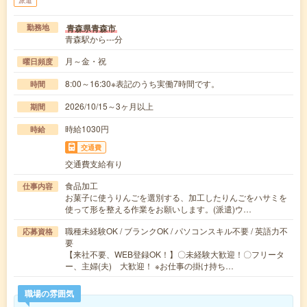
派遣
青森県青森市
勤務地
青森駅から---分
月～金・祝
曜日頻度
8:00～16:30※表記のうち実働7時間です。
時間
2026/10/15～3ヶ月以上
期間
時給1030円
時給
交通費
交通費支給有り
食品加工
仕事内容
お菓子に使うりんごを選別する、加工したりんごをハサミを
使って形を整える作業をお願いします。(派遣)ウ…
職種未経験OK / ブランクOK / パソコンスキル不要 / 英語力不
応募資格
要
【来社不要、WEB登録OK！】〇未経験大歓迎！〇フリータ
ー、主婦(夫) 大歓迎！ ※お仕事の掛け持ち…
職場の雰囲気