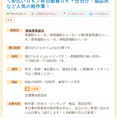
＼即払いＯＫ／即日勤務ＯＫ＊仕分け・箱詰め
など人気の軽作業！
職種未経験OK
交通費別途支給あり
土日祝日が休み
WEB登録OK
派遣
青森県青森市
勤務地
青森駅から---分／東青森駅から---分／小柳(青森県)駅から---
分／新青森駅から---分／津軽新城駅から---分
週5日のフルタイムのお仕事です。
曜日頻度
週5フルタイムがメインです！＜勤務時間の例＞8:00～
時間
17:008:30～17:309:00～18:…
即日～長期 ★応募から「最短2日後」に勤務OK！スタート
期間
日はご相談ください。
時給1050円～1250円 ★Wワーク不可
時給
交通費
交通費全額支給
軽作業（仕分け・ピッキング・検品、商品管理）
仕事内容
▼仕事内容製造や軽作業を中心に、あなたのご希望に合わせ
たお仕事をご紹介します！＼未経験の方も大歓迎！…