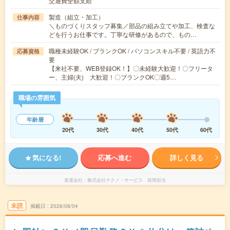
交通費全額支給
製造（組立・加工）
仕事内容
＼ものづくりスタッフ募集／部品の組み立てや加工、検査な
どを行うお仕事です。丁寧な研修があるので、もの…
職種未経験OK / ブランクOK / パソコンスキル不要 / 英語力不
応募資格
要
【来社不要、WEB登録OK！】〇未経験大歓迎！〇フリータ
ー、主婦(夫) 大歓迎！〇ブランクOK〇週5…
職場の雰囲気
年齢層
20代
30代
40代
50代
60代
気になる!
応募へ進む
詳しく見る
派遣会社
株式会社テクノ・サービス 採用担当
未読
掲載日
2026/08/04