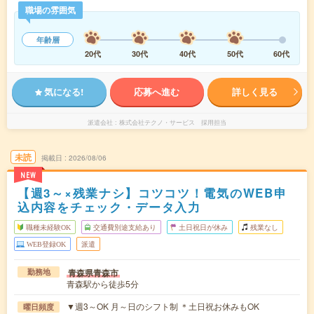
職場の雰囲気
年齢層
20代
30代
40代
50代
60代
気になる!
応募へ進む
詳しく見る
派遣会社
株式会社テクノ・サービス 採用担当
未読
掲載日
2026/08/06
NEW
【週3～×残業ナシ】コツコツ！電気のWEB申
込内容をチェック・データ入力
職種未経験OK
交通費別途支給あり
土日祝日が休み
残業なし
WEB登録OK
派遣
青森県青森市
勤務地
青森駅から徒歩5分
▼週3～OK 月～日のシフト制 ＊土日祝お休みもOK
曜日頻度