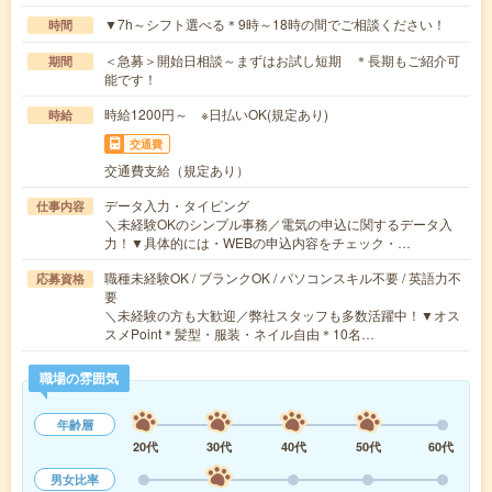
▼7h～シフト選べる＊9時～18時の間でご相談ください！
時間
＜急募＞開始日相談～まずはお試し短期 ＊長期もご紹介可
期間
能です！
時給1200円～ ※日払いOK(規定あり)
時給
交通費
交通費支給（規定あり）
データ入力・タイピング
仕事内容
＼未経験OKのシンプル事務／電気の申込に関するデータ入
力！▼具体的には・WEBの申込内容をチェック・…
職種未経験OK / ブランクOK / パソコンスキル不要 / 英語力不
応募資格
要
＼未経験の方も大歓迎／弊社スタッフも多数活躍中！▼オス
スメPoint＊髪型・服装・ネイル自由＊10名…
職場の雰囲気
年齢層
20代
30代
40代
50代
60代
男女比率