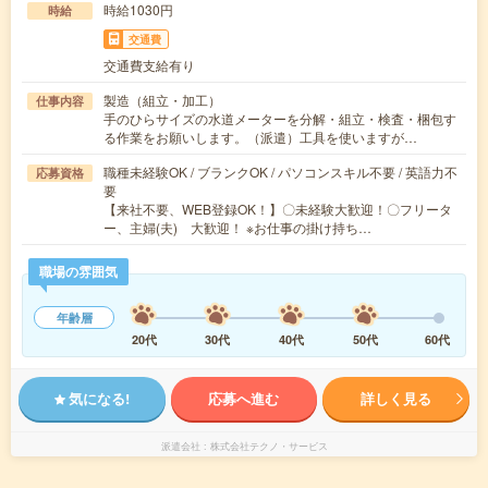
時給1030円
時給
交通費
交通費支給有り
製造（組立・加工）
仕事内容
手のひらサイズの水道メーターを分解・組立・検査・梱包す
る作業をお願いします。（派遣）工具を使いますが…
職種未経験OK / ブランクOK / パソコンスキル不要 / 英語力不
応募資格
要
【来社不要、WEB登録OK！】〇未経験大歓迎！〇フリータ
ー、主婦(夫) 大歓迎！ ※お仕事の掛け持ち…
職場の雰囲気
年齢層
20代
30代
40代
50代
60代
気になる!
応募へ進む
詳しく見る
派遣会社
株式会社テクノ・サービス