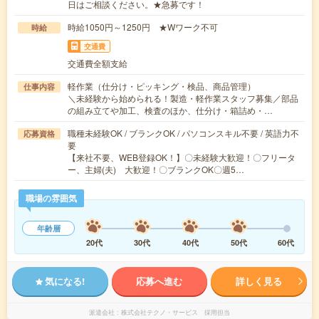
日はご相談ください。★急募です！
時給1050円～1250円 ★Wワーク不可
時給
交通費
交通費全額支給
軽作業（仕分け・ピッキング・検品、商品管理）
仕事内容
＼未経験から始められる！製造・軽作業スタッフ募集／部品
の組み立てや加工、検査のほか、仕分け・箱詰め・…
職種未経験OK / ブランクOK / パソコンスキル不要 / 英語力不
応募資格
要
【来社不要、WEB登録OK！】〇未経験大歓迎！〇フリータ
ー、主婦(夫) 大歓迎！〇ブランクOK〇週5…
職場の雰囲気
年齢層
20代
30代
40代
50代
60代
気になる!
応募へ進む
詳しく見る
派遣会社
株式会社テクノ・サービス 採用担当