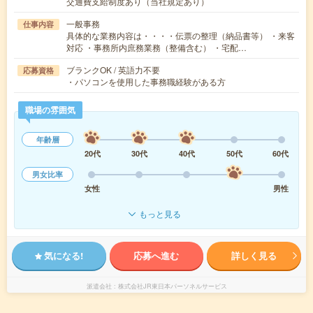
交通費支給制度あり（当社規定あり）
一般事務
仕事内容
具体的な業務内容は・・・・伝票の整理（納品書等） ・来客
対応 ・事務所内庶務業務（整備含む） ・宅配…
ブランクOK / 英語力不要
応募資格
・パソコンを使用した事務職経験がある方
職場の雰囲気
年齢層
20代
30代
40代
50代
60代
男女比率
女性
男性
もっと見る
気になる!
応募へ進む
詳しく見る
派遣会社
株式会社JR東日本パーソネルサービス