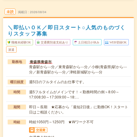
未読
掲載日
2026/08/04
＼即払いＯＫ／即日スタート○人気のものづく
りスタッフ募集
職種未経験OK
交通費別途支給あり
土日祝日が休み
WEB登録OK
派遣
青森県青森市
勤務地
青森駅から---分／東青森駅から---分／小柳(青森県)駅から---
分／新青森駅から---分／津軽新城駅から---分
週5日のフルタイムのお仕事です。
曜日頻度
週5フルタイムがメインです！＜勤務時間の例＞8:00～
時間
17:008:30～17:309:00～18:…
即日～長期 ★応募から「最短2日後」に勤務OK！スタート
期間
日はご相談ください。
時給1050円～1250円 ★Wワーク不可
時給
交通費