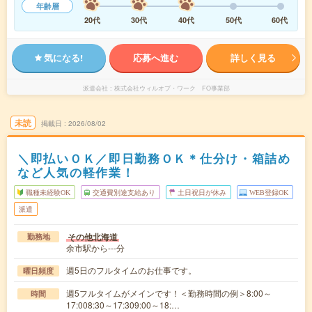
年齢層
20代
30代
40代
50代
60代
気になる!
応募へ進む
詳しく見る
派遣会社
株式会社ウィルオブ・ワーク FO事業部
未読
掲載日
2026/08/02
＼即払いＯＫ／即日勤務ＯＫ＊仕分け・箱詰め
など人気の軽作業！
職種未経験OK
交通費別途支給あり
土日祝日が休み
WEB登録OK
派遣
その他北海道
勤務地
余市駅から---分
週5日のフルタイムのお仕事です。
曜日頻度
週5フルタイムがメインです！＜勤務時間の例＞8:00～
時間
17:008:30～17:309:00～18:…