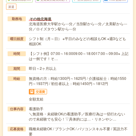
派遣
その他北海道
勤務地
北海道医療大学駅から---分／当別駅から---分／太美駅から---
分／ロイズタウン駅から---分
シフト制（月～日） ※平日のみなどの相談もOK ※週3なども
曜日頻度
相談OK
【シフト例】07:00～16:0009:00～18:0017:00～09:00※ 上記
時間
は一例です！そ…
即日～2ヶ月以上
期間
無資格の方：時給1300円～1625円 / 介護福祉士：時給1550
時給
円～1937円 / 初任者以上：時給1450円～1812円
交通費
全額支給
看護助手
仕事内容
＼無資格・未経験OKの看護助手／医療行為は一切行わない
ので未経験でも安心！▽具体的には…・リネンやシ…
職種未経験OK / ブランクOK / パソコンスキル不要 / 英語力不
応募資格
要