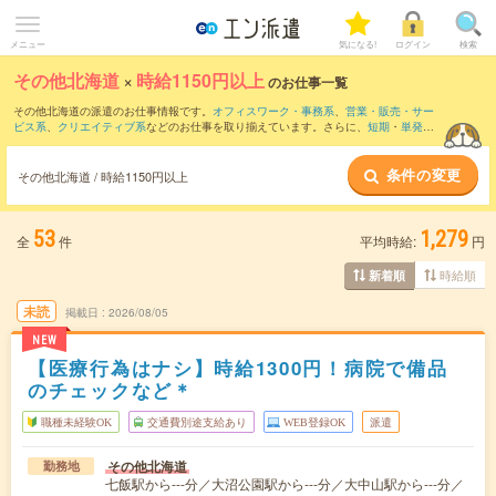
メニュー
気になる!
ログイン
検索
その他北海道
×
時給1150円以上
のお仕事一覧
その他北海道の派遣のお仕事情報です。
オフィスワーク・事務系
、
営業・販売・サー
ビス系
、
クリエイティブ系
などのお仕事を取り揃えています。さらに、
短期
・
単発
な
どの期間や、
職種未経験OK
などのこだわり条件で絞り込んでいただけます。
条件の変更
その他北海道 / 時給1150円以上
53
1,279
全
件
平均時給:
円
時給順
新着順
未読
掲載日
2026/08/05
NEW
【医療行為はナシ】時給1300円！病院で備品
のチェックなど＊
職種未経験OK
交通費別途支給あり
WEB登録OK
派遣
その他北海道
勤務地
七飯駅から---分／大沼公園駅から---分／大中山駅から---分／