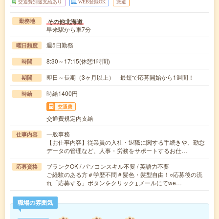
交通費別途支給あり
WEB登録OK
派遣
その他北海道
勤務地
早来駅から車7分
週5日勤務
曜日頻度
8:30～17:15(休憩1時間)
時間
即日～長期（3ヶ月以上） 最短で応募開始から1週間！
期間
時給1400円
時給
交通費
交通費規定内支給
一般事務
仕事内容
【お仕事内容】従業員の入社・退職に関する手続きや、勤怠
データの管理など、人事・労務をサポートするお仕…
ブランクOK / パソコンスキル不要 / 英語力不要
応募資格
ご経験のある方＃学歴不問＃髪色・髪型自由！○応募後の流
れ「応募する」ボタンをクリック↓メールにてwe…
職場の雰囲気