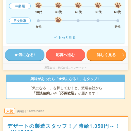
年齢層
20代
30代
40代
50代
60代
男女比率
女性
男性
もっと見る
気になる!
応募へ進む
詳しく見る
派遣会社
株式会社ニッソーネット
興味があったら「★気になる！」をタップ！
「気になる！」を押しておくと、派遣会社から
「面談確約」
や
「応募歓迎」
が届きます！
未読
掲載日
2026/08/03
デザートの製造スタッフ！／時給1,350円～！