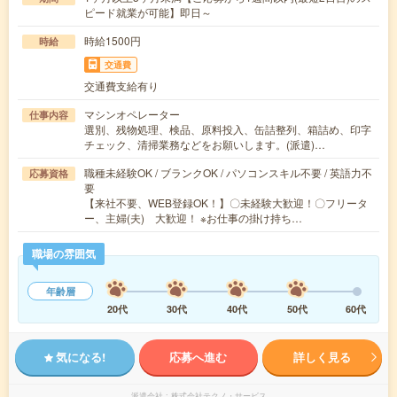
ピード就業が可能】即日～
時給1500円
時給
交通費
交通費支給有り
マシンオペレーター
仕事内容
選別、残物処理、検品、原料投入、缶詰整列、箱詰め、印字
チェック、清掃業務などをお願いします。(派遣)…
職種未経験OK / ブランクOK / パソコンスキル不要 / 英語力不
応募資格
要
【来社不要、WEB登録OK！】〇未経験大歓迎！〇フリータ
ー、主婦(夫) 大歓迎！ ※お仕事の掛け持ち…
職場の雰囲気
年齢層
20代
30代
40代
50代
60代
気になる!
応募へ進む
詳しく見る
派遣会社
株式会社テクノ・サービス