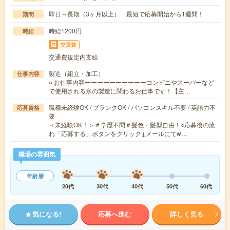
即日～長期（3ヶ月以上） 最短で応募開始から1週間！
期間
時給1200円
時給
交通費
交通費規定内支給
製造（組立・加工）
仕事内容
○ お仕事内容ーーーーーーーーーーコンビニやスーパーなど
で使用される氷の製造に関わるお仕事です！【主…
職種未経験OK / ブランクOK / パソコンスキル不要 / 英語力不
応募資格
要
＜未経験OK！＞＃学歴不問＃髪色・髪型自由！○応募後の流
れ「応募する」ボタンをクリック↓メールにてw…
職場の雰囲気
年齢層
20代
30代
40代
50代
60代
気になる!
応募へ進む
詳しく見る