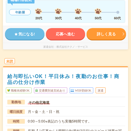
年齢層
20代
30代
40代
50代
60代
気になる!
応募へ進む
詳しく見る
派遣会社
株式会社テクノ・サービス
未読
給与即払いOK！平日休み！夜勤のお仕事！商
品の仕分け作業
職種未経験OK
交通費別途支給あり
WEB登録OK
派遣
その他北海道
勤務地
月～金・土・日・祝
曜日頻度
0:00～5:00※表記のうち実働5時間です。
時間
長期【ご応募から1週間以内(最短2日目)のスピード就業が可
期間