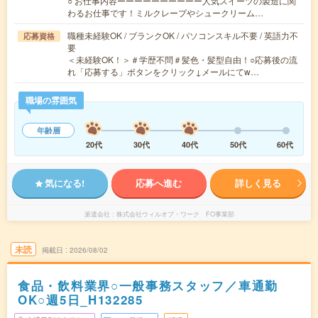
○ お仕事内容ーーーーーーーーーー人気スイーツの製造に関
わるお仕事です！ミルクレープやシュークリーム…
職種未経験OK / ブランクOK / パソコンスキル不要 / 英語力不
応募資格
要
＜未経験OK！＞＃学歴不問＃髪色・髪型自由！○応募後の流
れ「応募する」ボタンをクリック↓メールにてw…
職場の雰囲気
年齢層
20代
30代
40代
50代
60代
気になる!
応募へ進む
詳しく見る
派遣会社
株式会社ウィルオブ・ワーク FO事業部
未読
掲載日
2026/08/02
食品・飲料業界○一般事務スタッフ／車通勤
OK○週5日_H132285