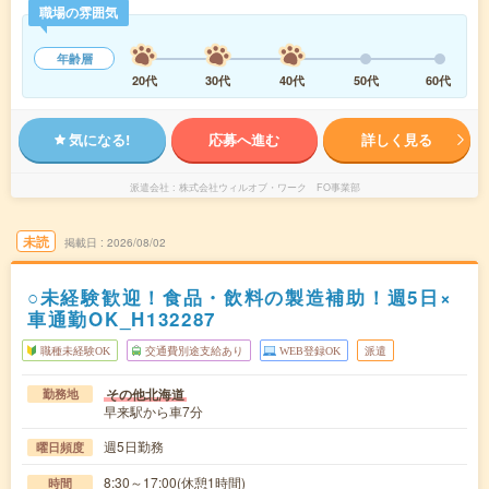
職場の雰囲気
年齢層
20代
30代
40代
50代
60代
気になる!
応募へ進む
詳しく見る
派遣会社
株式会社ウィルオブ・ワーク FO事業部
未読
掲載日
2026/08/02
○未経験歓迎！食品・飲料の製造補助！週5日×
車通勤OK_H132287
職種未経験OK
交通費別途支給あり
WEB登録OK
派遣
その他北海道
勤務地
早来駅から車7分
週5日勤務
曜日頻度
8:30～17:00(休憩1時間)
時間