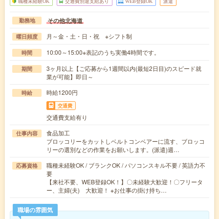
職種未経験OK
交通費別途支給あり
WEB登録OK
派遣
その他北海道
勤務地
月～金・土・日・祝 ※シフト制
曜日頻度
10:00～15:00※表記のうち実働4時間です。
時間
3ヶ月以上【ご応募から1週間以内(最短2日目)のスピード就
期間
業が可能】即日～
時給1200円
時給
交通費
交通費支給有り
食品加工
仕事内容
ブロッコリーをカットしベルトコンベアーに流す、ブロッコ
リーの選別などの作業をお願いします。(派遣)週…
職種未経験OK / ブランクOK / パソコンスキル不要 / 英語力不
応募資格
要
【来社不要、WEB登録OK！】〇未経験大歓迎！〇フリータ
ー、主婦(夫) 大歓迎！ ※お仕事の掛け持ち…
職場の雰囲気