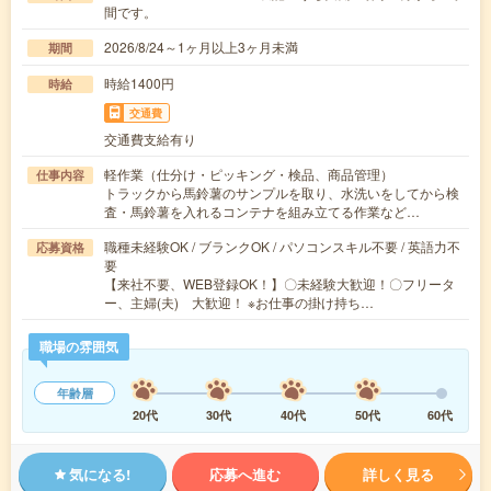
間です。
2026/8/24～1ヶ月以上3ヶ月未満
期間
時給1400円
時給
交通費
交通費支給有り
軽作業（仕分け・ピッキング・検品、商品管理）
仕事内容
トラックから馬鈴薯のサンプルを取り、水洗いをしてから検
査・馬鈴薯を入れるコンテナを組み立てる作業など…
職種未経験OK / ブランクOK / パソコンスキル不要 / 英語力不
応募資格
要
【来社不要、WEB登録OK！】〇未経験大歓迎！〇フリータ
ー、主婦(夫) 大歓迎！ ※お仕事の掛け持ち…
職場の雰囲気
年齢層
20代
30代
40代
50代
60代
気になる!
応募へ進む
詳しく見る