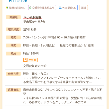
_H112126
職種未経験OK
交通費別途支給あり
WEB登録OK
派遣
その他北海道
勤務地
早来駅から車7分
週5日勤務
曜日頻度
7:00～15:45(休憩1時間)8:00～16:45(休憩1時間)
時間
即日～長期（3ヶ月以上） 最短で応募開始から1週間！
期間
時給1350円
時給
交通費
交通費規定内支給
製造（組立・加工）
仕事内容
＼＼＼新着／／／○クレープやシュークリームを製造してい
る食品工場でのお仕事です○未経験の方大歓迎です…
職種未経験OK / ブランクOK / パソコンスキル不要 / 英語力不
応募資格
要
＜未経験OK！＞＃学歴不問＃髪色・髪型自由！○応募後の流
れ「応募する」ボタンをクリック↓メールにてw…