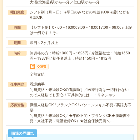
大沼(北海道)駅から---分／仁山駅から---分
シフト制（月～日） ※平日のみなどの相談もOK ※週3なども
曜日頻度
相談OK
【シフト例】07:00～16:0009:00～18:0017:00～09:00※ 上記
時間
は一例です！そ…
即日～2ヶ月以上
期間
無資格の方：時給1300円～1625円 / 介護福祉士：時給1550
時給
円～1937円 / 初任者以上：時給1450円～1812円
交通費
全額支給
看護助手
仕事内容
＼無資格・未経験OKの看護助手／医療行為は一切行わない
ので未経験でも安心！▽具体的には…・リネンやシ…
職種未経験OK / ブランクOK / パソコンスキル不要 / 英語力不
応募資格
要
＼無資格＊未経験OK／★年齢不問・ブランクOK★履歴書不
要・来社不要（電話登録OK）★社会保険完備＼…
職場の雰囲気