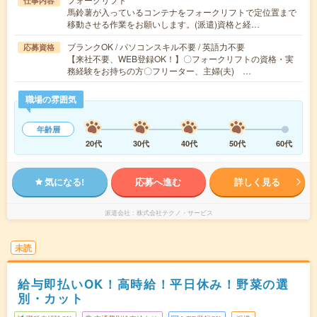
仕事内容
馬鈴薯が入っているコンテナをフォークリフトで定位置まで
移動させる作業をお願いします。(派遣)資格と経…
ブランクOK / パソコンスキル不要 / 英語力不要
応募資格
【来社不要、WEB登録OK！】〇フォークリフトの資格・実
務経験をお持ちの方〇フリーター、主婦(夫) …
職場の雰囲気
年齢層
20代
30代
40代
50代
60代
気になる!
応募へ進む
詳しく見る
派遣会社
株式会社テクノ・サービス
未読
給与即払いOK！高時給！平日休み！野菜の選
別・カット