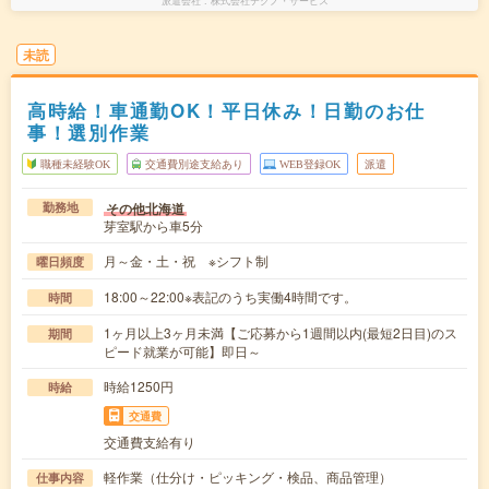
派遣会社
株式会社テクノ・サービス
未読
高時給！車通勤OK！平日休み！日勤のお仕
事！選別作業
職種未経験OK
交通費別途支給あり
WEB登録OK
派遣
その他北海道
勤務地
芽室駅から車5分
月～金・土・祝 ※シフト制
曜日頻度
18:00～22:00※表記のうち実働4時間です。
時間
1ヶ月以上3ヶ月未満【ご応募から1週間以内(最短2日目)のス
期間
ピード就業が可能】即日～
時給1250円
時給
交通費
交通費支給有り
軽作業（仕分け・ピッキング・検品、商品管理）
仕事内容