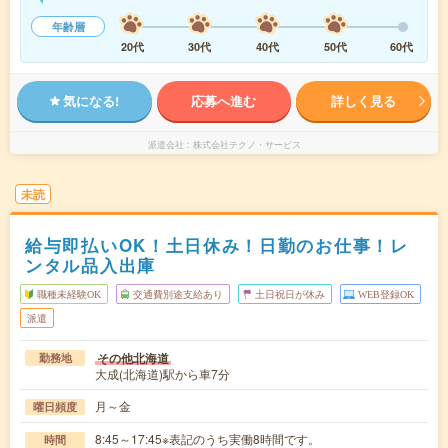
年齢層
20代
30代
40代
50代
60代
気になる!
応募へ進む
詳しく見る
派遣会社
株式会社テクノ・サービス
未読
給与即払いOK！土日休み！日勤のお仕事！レ
ンタル品入出庫
職種未経験OK
交通費別途支給あり
土日祝日が休み
WEB登録OK
派遣
その他北海道
勤務地
大成(北海道)駅から車7分
月～金
曜日頻度
8:45～17:45※表記のうち実働8時間です。
時間