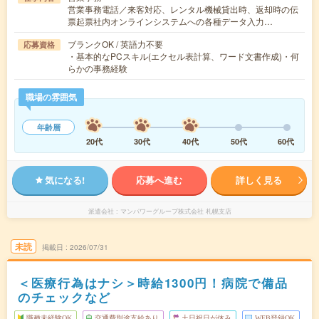
営業事務電話／来客対応、レンタル機械貸出時、返却時の伝
票起票社内オンラインシステムへの各種データ入力…
ブランクOK / 英語力不要
応募資格
・基本的なPCスキル(エクセル表計算、ワード文書作成)・何
らかの事務経験
職場の雰囲気
年齢層
20代
30代
40代
50代
60代
気になる!
応募へ進む
詳しく見る
派遣会社
マンパワーグループ株式会社 札幌支店
未読
掲載日
2026/07/31
＜医療行為はナシ＞時給1300円！病院で備品
のチェックなど
職種未経験OK
交通費別途支給あり
土日祝日が休み
WEB登録OK