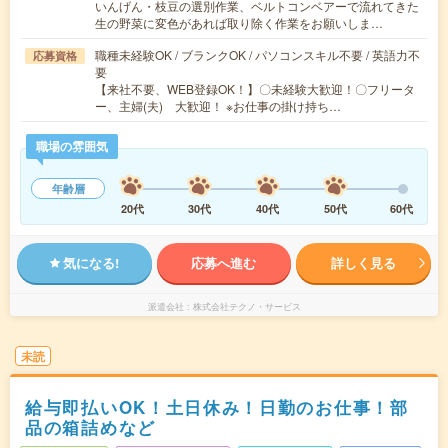
いんげん・枝豆の選別作業、ベルトコンベアーで流れてきた
生の野菜に変色があれば取り除く作業をお願いしま…
職種未経験OK / ブランクOK / パソコンスキル不要 / 英語力不
応募資格
要
【来社不要、WEB登録OK！】〇未経験大歓迎！〇フリータ
ー、主婦(夫) 大歓迎！ ※お仕事の掛け持ち…
職場の雰囲気
年齢層
20代
30代
40代
50代
60代
気になる!
応募へ進む
詳しく見る
派遣会社
株式会社テクノ・サービス
未読
給与即払いOK！土日休み！日勤のお仕事！部
品の箱詰めなど