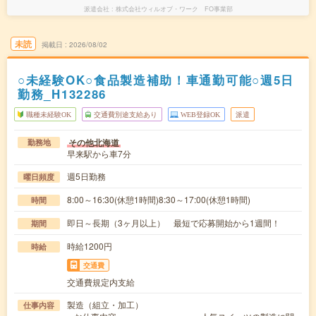
派遣会社
株式会社ウィルオブ・ワーク FO事業部
未読
掲載日
2026/08/02
○未経験OK○食品製造補助！車通勤可能○週5日
勤務_H132286
職種未経験OK
交通費別途支給あり
WEB登録OK
派遣
その他北海道
勤務地
早来駅から車7分
週5日勤務
曜日頻度
8:00～16:30(休憩1時間)8:30～17:00(休憩1時間)
時間
即日～長期（3ヶ月以上） 最短で応募開始から1週間！
期間
時給1200円
時給
交通費
交通費規定内支給
製造（組立・加工）
仕事内容