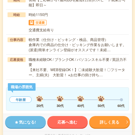
能】即日～
時給1150円
時給
交通費
交通費支給有り
軽作業（仕分け・ピッキング・検品、商品管理）
仕事内容
倉庫内での商品の仕分け・ピッキング作業をお願いします。
(派遣)簡単オンライン登録がオススメです！未経…
職種未経験OK / ブランクOK / パソコンスキル不要 / 英語力不
応募資格
要
【来社不要、WEB登録OK！】〇未経験大歓迎！〇フリータ
ー、主婦(夫) 大歓迎！ ※お仕事の掛け持ち…
職場の雰囲気
年齢層
20代
30代
40代
50代
60代
気になる!
応募へ進む
詳しく見る