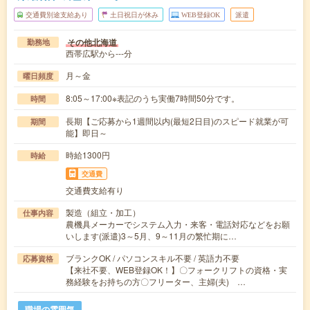
交通費別途支給あり
土日祝日が休み
WEB登録OK
派遣
その他北海道
勤務地
西帯広駅から---分
月～金
曜日頻度
8:05～17:00※表記のうち実働7時間50分です。
時間
長期【ご応募から1週間以内(最短2日目)のスピード就業が可
期間
能】即日～
時給1300円
時給
交通費
交通費支給有り
製造（組立・加工）
仕事内容
農機具メーカーでシステム入力・来客・電話対応などをお願
いします(派遣)3～5月、9～11月の繁忙期に…
ブランクOK / パソコンスキル不要 / 英語力不要
応募資格
【来社不要、WEB登録OK！】〇フォークリフトの資格・実
務経験をお持ちの方〇フリーター、主婦(夫) …
職場の雰囲気