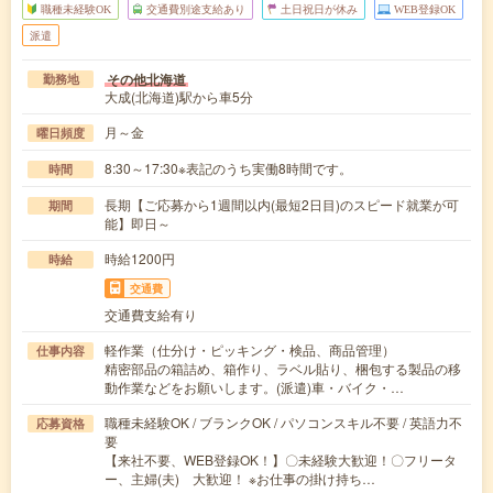
職種未経験OK
交通費別途支給あり
土日祝日が休み
WEB登録OK
派遣
その他北海道
勤務地
大成(北海道)駅から車5分
月～金
曜日頻度
8:30～17:30※表記のうち実働8時間です。
時間
長期【ご応募から1週間以内(最短2日目)のスピード就業が可
期間
能】即日～
時給1200円
時給
交通費
交通費支給有り
軽作業（仕分け・ピッキング・検品、商品管理）
仕事内容
精密部品の箱詰め、箱作り、ラベル貼り、梱包する製品の移
動作業などをお願いします。(派遣)車・バイク・…
職種未経験OK / ブランクOK / パソコンスキル不要 / 英語力不
応募資格
要
【来社不要、WEB登録OK！】〇未経験大歓迎！〇フリータ
ー、主婦(夫) 大歓迎！ ※お仕事の掛け持ち…