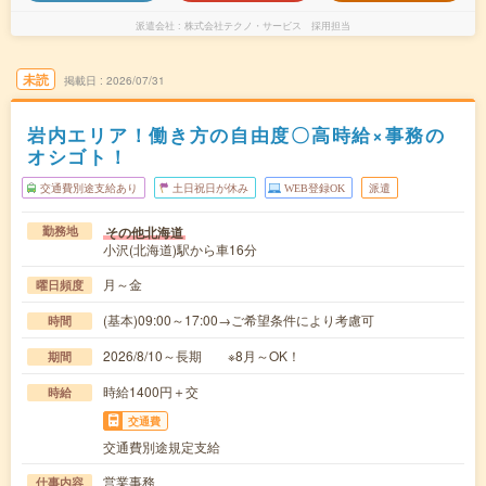
派遣会社
株式会社テクノ・サービス 採用担当
未読
掲載日
2026/07/31
岩内エリア！働き方の自由度〇高時給×事務の
オシゴト！
交通費別途支給あり
土日祝日が休み
WEB登録OK
派遣
その他北海道
勤務地
小沢(北海道)駅から車16分
月～金
曜日頻度
(基本)09:00～17:00→ご希望条件により考慮可
時間
2026/8/10～長期 ※8月～OK！
期間
時給1400円＋交
時給
交通費
交通費別途規定支給
営業事務
仕事内容