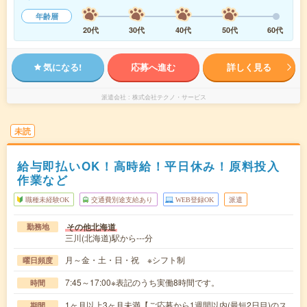
年齢層
20代
30代
40代
50代
60代
気になる!
応募へ進む
詳しく見る
派遣会社
株式会社テクノ・サービス
未読
給与即払いOK！高時給！平日休み！原料投入
作業など
職種未経験OK
交通費別途支給あり
WEB登録OK
派遣
その他北海道
勤務地
三川(北海道)駅から---分
月～金・土・日・祝 ※シフト制
曜日頻度
7:45～17:00※表記のうち実働8時間です。
時間
1ヶ月以上3ヶ月未満【ご応募から1週間以内(最短2日目)のス
期間