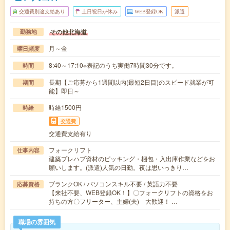
交通費別途支給あり
土日祝日が休み
WEB登録OK
派遣
その他北海道
勤務地
月～金
曜日頻度
8:40～17:10※表記のうち実働7時間30分です。
時間
長期【ご応募から1週間以内(最短2日目)のスピード就業が可
期間
能】即日～
時給1500円
時給
交通費
交通費支給有り
フォークリフト
仕事内容
建築プレハブ資材のピッキング・梱包・入出庫作業などをお
願いします。(派遣)人気の日勤。夜は思いっきり…
ブランクOK / パソコンスキル不要 / 英語力不要
応募資格
【来社不要、WEB登録OK！】〇フォークリフトの資格をお
持ちの方〇フリーター、主婦(夫) 大歓迎！ …
職場の雰囲気