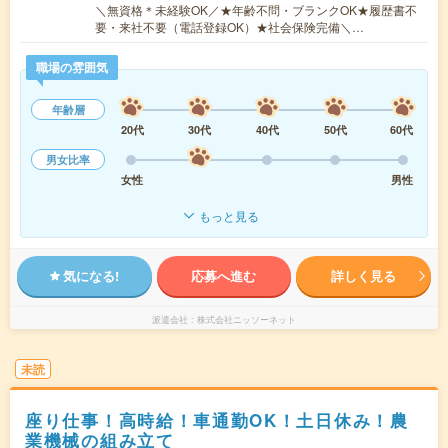
＼無資格＊未経験OK／★年齢不問・ブランクOK★履歴書不
要・来社不要（電話登録OK）★社会保険完備＼…
職場の雰囲気
年齢層
20代
30代
40代
50代
60代
男女比率
女性
男性
もっと見る
気になる!
応募へ進む
詳しく見る
派遣会社
株式会社ニッソーネット
未読
座り仕事！高時給！車通勤OK！土日休み！農
業機械の組み立て