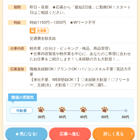
即日～長期 ★応募から「最短2日後」に勤務OK！スタート
期間
日はご相談ください。
時給1150円～1350円 ★Wワーク不可
時給
交通費
交通費全額支給
軽作業（仕分け・ピッキング・検品、商品管理）
仕事内容
▼仕事内容製造や軽作業を中心に、あなたのご希望に合わせ
たお仕事をご紹介します！＼未経験の方も大歓迎！…
職種未経験OK / ブランクOK / パソコンスキル不要 / 英語力不
応募資格
要
【来社不要、WEB登録OK！】〇未経験大歓迎！〇フリータ
ー、主婦(夫) 大歓迎！〇ブランクOK〇週5…
職場の雰囲気
年齢層
20代
30代
40代
50代
60代
気になる!
応募へ進む
詳しく見る