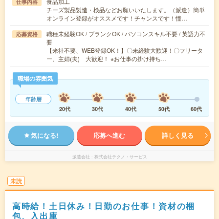
食品加工
仕事内容
チーズ製品製造・検品などお願いいたします。（派遣）簡単
オンライン登録がオススメです！チャンスです！憧…
職種未経験OK / ブランクOK / パソコンスキル不要 / 英語力不
応募資格
要
【来社不要、WEB登録OK！】〇未経験大歓迎！〇フリータ
ー、主婦(夫) 大歓迎！ ※お仕事の掛け持ち…
職場の雰囲気
年齢層
20代
30代
40代
50代
60代
気になる!
応募へ進む
詳しく見る
派遣会社
株式会社テクノ・サービス
未読
高時給！土日休み！日勤のお仕事！資材の梱
包、入出庫