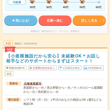
年齢層
20代
30代
40代
50代
60代
気になる!
応募へ進む
詳しく見る
派遣会社
株式会社テクノ・サービス 採用担当
未読
掲載日
2026/08/03
NEW
【小規模施設だから安心】未経験OK＊お話し
相手などのサポートからまずはスタート！
職種未経験OK
交通費別途支給あり
土日祝日が休み
WEB登録OK
派遣
北海道恵庭市
勤務地
恵庭駅から---分／恵み野駅から---分／サッポロビール庭園駅
から---分／島松駅から---分
シフト制（月～日） ※平日のみなどの相談もOK ※週3なども
曜日頻度
相談OK