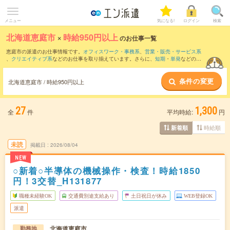
メニュー
気になる!
ログイン
検索
北海道恵庭市
×
時給950円以上
のお仕事一覧
恵庭市の派遣のお仕事情報です。
オフィスワーク・事務系
、
営業・販売・サービス系
、
クリエイティブ系
などのお仕事を取り揃えています。さらに、
短期
・
単発
などの期
間や、
職種未経験OK
などのこだわり条件で絞り込んでいただけます。
条件の変更
時給
1100円以上
・
1800円以上
の求人はこちら
北海道恵庭市 / 時給950円以上
当サイトでは法令を遵守し、最低賃金以上の求人のみを掲載しています。
27
1,300
全
件
平均時給:
円
時給順
新着順
未読
掲載日
2026/08/04
NEW
○新着○半導体の機械操作・検査！時給1850
円！3交替_H131877
職種未経験OK
交通費別途支給あり
土日祝日が休み
WEB登録OK
派遣
北海道恵庭市
勤務地