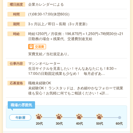
企業カレンダーによる
曜日頻度
(1)08:30-17:00(休憩60分)
時間
3ヶ月以上／即日～長期（3ヶ月更新）
期間
時給1250円／月収例：196,875円＝1,250円×7時間30分×21
時給
日勤務の場合＋残業代、交通費別途支給
交通費
実費支給／当社規定あり。
マシンオペレーター
仕事内容
生活サイクルを見直したい！そんなあなたにも！8:30～
17:00の日勤固定残業も少なめ！ 毎月必ずあ…
職種未経験OK
応募資格
未経験OK！ ランスタッドは、きめ細やかなフォローで就業
後も安心！お気軽に何でもご相談ください！※詳…
職場の雰囲気
年齢層
20代
30代
40代
50代
60代