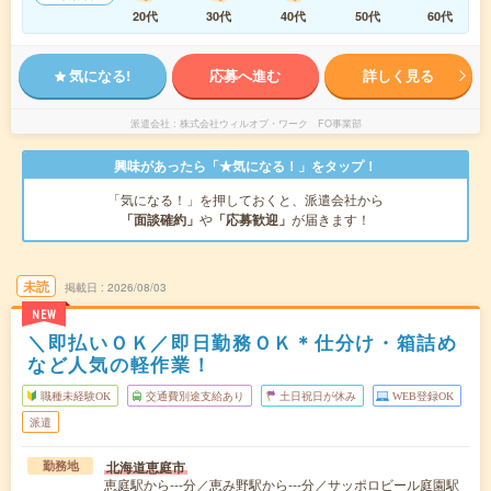
20代
30代
40代
50代
60代
気になる!
応募へ進む
詳しく見る
派遣会社
株式会社ウィルオブ・ワーク FO事業部
興味があったら「★気になる！」をタップ！
「気になる！」を押しておくと、派遣会社から
「面談確約」
や
「応募歓迎」
が届きます！
未読
掲載日
2026/08/03
NEW
＼即払いＯＫ／即日勤務ＯＫ＊仕分け・箱詰め
など人気の軽作業！
職種未経験OK
交通費別途支給あり
土日祝日が休み
WEB登録OK
派遣
北海道恵庭市
勤務地
恵庭駅から---分／恵み野駅から---分／サッポロビール庭園駅