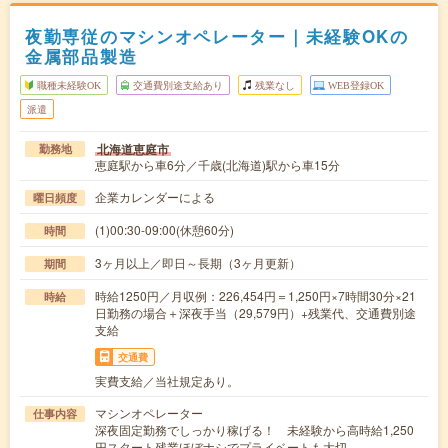
夜勤専従のマシンオペレーター｜未経験OKの
金属部品製造
職種未経験OK
交通費別途支給あり
残業なし
WEB登録OK
派遣
北海道恵庭市
勤務地
恵庭駅から車6分／千歳(北海道)駅から車15分
企業カレンダーによる
曜日頻度
(1)00:30-09:00(休憩60分)
時間
3ヶ月以上／即日～長期（3ヶ月更新）
期間
時給1250円／月収例：226,454円＝1,250円×7時間30分×21
時給
日勤務の場合＋深夜手当（29,579円）+残業代、交通費別途
支給
交通費
実費支給／当社規定あり。
マシンオペレーター
仕事内容
深夜固定勤務でしっかり稼げる！ 未経験から高時給1,250
円スタート残業ほぼナシでプライベートも大切…