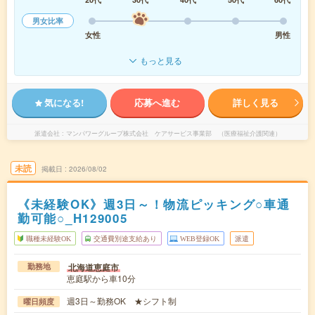
男女比率
女性
男性
もっと見る
気になる!
応募へ進む
詳しく見る
派遣会社
マンパワーグループ株式会社 ケアサービス事業部 （医療福祉介護関連）
未読
掲載日
2026/08/02
《未経験OK》週3日～！物流ピッキング○車通
勤可能○_H129005
職種未経験OK
交通費別途支給あり
WEB登録OK
派遣
北海道恵庭市
勤務地
恵庭駅から車10分
週3日～勤務OK ★シフト制
曜日頻度