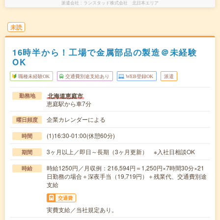
派遣会社
ランスタッド株式会社 北日本エリア
未読
16時半から！工場で金属部品の製造＠未経験
OK
職種未経験OK
交通費別途支給あり
WEB登録OK
派遣
北海道恵庭市
勤務地
恵庭駅から車7分
企業カレンダーによる
曜日頻度
(1)16:30-01:00(休憩60分)
時間
3ヶ月以上／即日～長期（3ヶ月更新） ※入社日相談OK
期間
時給1250円／月収例：216,594円＝1,250円×7時間30分×21
時給
日勤務の場合＋深夜手当（19,719円）＋残業代、交通費別途
支給
交通費
実費支給／当社規定あり。