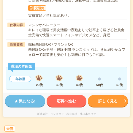
交通費
実費支給／当社規定あり。
マシンオペレーター
仕事内容
キレイな職場で男女活躍中夜勤ありで効率よく稼げる社員食
堂完備で快適スマートフォンやデジカメなど、身近…
職種未経験OK / ブランクOK
応募資格
未経験OK※学歴・経験不問 ランスタッドは、きめ細やかなフ
ォローで就業後も安心！お気軽に何でもご相談…
職場の雰囲気
年齢層
20代
30代
40代
50代
60代
気になる!
応募へ進む
詳しく見る
派遣会社
ランスタッド株式会社 北日本エリア
未読