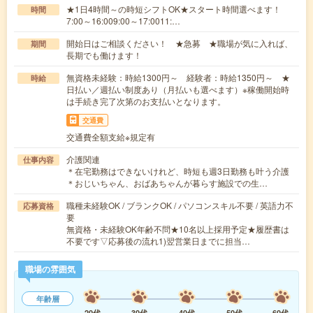
★1日4時間～の時短シフトOK★スタート時間選べます！
時間
7:00～16:009:00～17:0011:…
開始日はご相談ください！ ★急募 ★職場が気に入れば、
期間
長期でも働けます！
無資格未経験：時給1300円～ 経験者：時給1350円～ ★
時給
日払い／週払い制度あり（月払いも選べます）※稼働開始時
は手続き完了次第のお支払いとなります。
交通費
交通費全額支給※規定有
介護関連
仕事内容
＊在宅勤務はできないけれど、時短も週3日勤務も叶う介護
＊おじいちゃん、おばあちゃんが暮らす施設での生…
職種未経験OK / ブランクOK / パソコンスキル不要 / 英語力不
応募資格
要
無資格・未経験OK年齢不問★10名以上採用予定★履歴書は
不要です▽応募後の流れ1)翌営業日までに担当…
職場の雰囲気
年齢層
20代
30代
40代
50代
60代