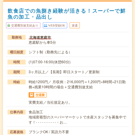
飲食店での魚捌き経験が活きる！スーパーで鮮
魚の加工・品出し
交通費別途支給あり
WEB登録OK
派遣
北海道恵庭市
勤務地
恵庭駅から車5分
シフト制（勤務先による）
曜日頻度
(1)07:00-16:00(休憩60分)
時間
3ヶ月以上／【長期】即日スタート／更新制
期間
時給1200円／ 月収例：216,000円＝1,200円×8時間×21日勤
時給
務+残業10時間の場合＋交通費別途支給
交通費
実費支給／当社規定あり。
食品加工
仕事内容
地域密着型のスーパーマーケットで水産スタッフを募集中で
す！- - - - - - - - - -・お…
ブランクOK / 英語力不要
応募資格