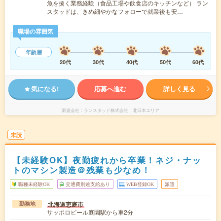
魚を捌く業務経験（食品工場や飲食店のキッチンなど） ラン
スタッドは、きめ細やかなフォローで就業後も安…
職場の雰囲気
年齢層
20代
30代
40代
50代
60代
気になる!
応募へ進む
詳しく見る
派遣会社
ランスタッド株式会社 北日本エリア
未読
【未経験OK】夜勤疲れから卒業！ネジ・ナッ
トのマシン製造＠残業も少なめ！
職種未経験OK
交通費別途支給あり
WEB登録OK
派遣
北海道恵庭市
勤務地
サッポロビール庭園駅から車2分