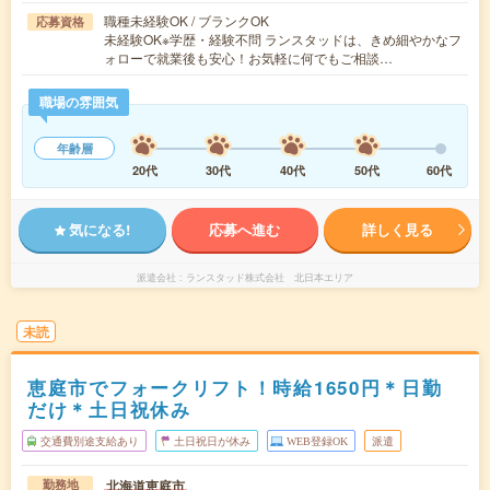
職種未経験OK / ブランクOK
応募資格
未経験OK※学歴・経験不問 ランスタッドは、きめ細やかなフ
ォローで就業後も安心！お気軽に何でもご相談…
職場の雰囲気
年齢層
20代
30代
40代
50代
60代
気になる!
応募へ進む
詳しく見る
派遣会社
ランスタッド株式会社 北日本エリア
未読
恵庭市でフォークリフト！時給1650円＊日勤
だけ＊土日祝休み
交通費別途支給あり
土日祝日が休み
WEB登録OK
派遣
北海道恵庭市
勤務地