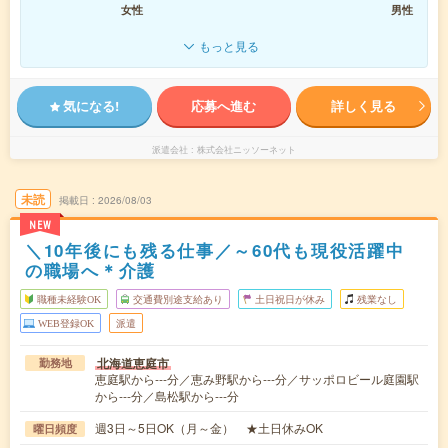
女性
男性
もっと見る
気になる!
応募へ進む
詳しく見る
派遣会社
株式会社ニッソーネット
未読
掲載日
2026/08/03
NEW
＼10年後にも残る仕事／～60代も現役活躍中
の職場へ＊介護
職種未経験OK
交通費別途支給あり
土日祝日が休み
残業なし
WEB登録OK
派遣
北海道恵庭市
勤務地
恵庭駅から---分／恵み野駅から---分／サッポロビール庭園駅
から---分／島松駅から---分
週3日～5日OK（月～金） ★土日休みOK
曜日頻度