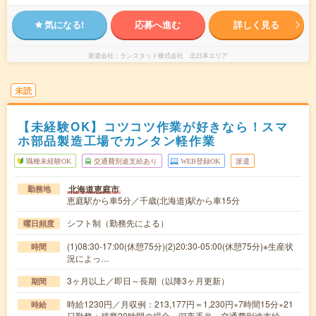
気になる!
応募へ進む
詳しく見る
派遣会社
ランスタッド株式会社 北日本エリア
未読
【未経験OK】コツコツ作業が好きなら！スマ
ホ部品製造工場でカンタン軽作業
職種未経験OK
交通費別途支給あり
WEB登録OK
派遣
北海道恵庭市
勤務地
恵庭駅から車5分／千歳(北海道)駅から車15分
シフト制（勤務先による）
曜日頻度
(1)08:30-17:00(休憩75分)(2)20:30-05:00(休憩75分)※生産状
時間
況によっ…
3ヶ月以上／即日～長期（以降3ヶ月更新）
期間
時給1230円／月収例：213,177円＝1,230円×7時間15分×21
時給
日勤務＋残業20時間の場合。深夜手当、交通費別途支給