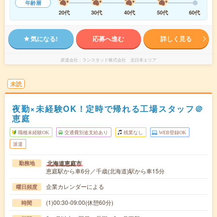
年齢層
20代
30代
40代
50代
60代
気になる!
応募へ進む
詳しく見る
派遣会社
ランスタッド株式会社 北日本エリア
未読
夜勤×未経験OK！定時で帰れる工場スタッフ＠
恵庭
職種未経験OK
交通費別途支給あり
残業なし
WEB登録OK
派遣
北海道恵庭市
勤務地
恵庭駅から車6分／千歳(北海道)駅から車15分
企業カレンダーによる
曜日頻度
(1)00:30-09:00(休憩60分)
時間