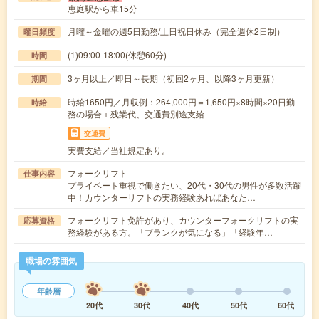
恵庭駅から車15分
月曜～金曜の週5日勤務/土日祝日休み（完全週休2日制）
曜日頻度
(1)09:00-18:00(休憩60分)
時間
3ヶ月以上／即日～長期（初回2ヶ月、以降3ヶ月更新）
期間
時給1650円／月収例：264,000円＝1,650円×8時間×20日勤
時給
務の場合＋残業代、交通費別途支給
交通費
実費支給／当社規定あり。
フォークリフト
仕事内容
プライベート重視で働きたい、20代・30代の男性が多数活躍
中！カウンターリフトの実務経験あればあなた…
フォークリフト免許があり、カウンターフォークリフトの実
応募資格
務経験がある方。「ブランクが気になる」「経験年…
職場の雰囲気
年齢層
20代
30代
40代
50代
60代