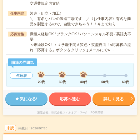
交通費規定内支給
製造（組立・加工）
仕事内容
＼ 有名なパンの製造工場です ／《お仕事内容》有名な商
品を製造するので、自慢できちゃう！！今まで知ら…
職種未経験OK / ブランクOK / パソコンスキル不要 / 英語力不
応募資格
要
＜未経験OK！＞＃学歴不問＃髪色・髪型自由！○応募後の流
れ「応募する」ボタンをクリック↓メールにてw…
職場の雰囲気
年齢層
20代
30代
40代
50代
60代
気になる!
応募へ進む
詳しく見る
派遣会社
株式会社ウィルオブ・ワーク FO事業部
未読
掲載日
2026/07/30