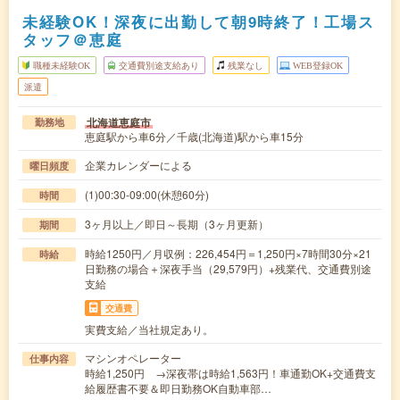
未経験OK！深夜に出勤して朝9時終了！工場ス
タッフ＠恵庭
職種未経験OK
交通費別途支給あり
残業なし
WEB登録OK
派遣
北海道恵庭市
勤務地
恵庭駅から車6分／千歳(北海道)駅から車15分
企業カレンダーによる
曜日頻度
(1)00:30-09:00(休憩60分)
時間
3ヶ月以上／即日～長期（3ヶ月更新）
期間
時給1250円／月収例：226,454円＝1,250円×7時間30分×21
時給
日勤務の場合＋深夜手当（29,579円）+残業代、交通費別途
支給
交通費
実費支給／当社規定あり。
マシンオペレーター
仕事内容
時給1,250円 →深夜帯は時給1,563円！車通勤OK+交通費支
給履歴書不要＆即日勤務OK自動車部…