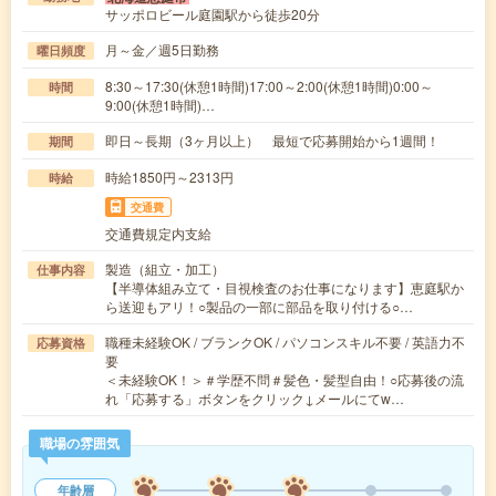
サッポロビール庭園駅から徒歩20分
月～金／週5日勤務
曜日頻度
8:30～17:30(休憩1時間)17:00～2:00(休憩1時間)0:00～
時間
9:00(休憩1時間)…
即日～長期（3ヶ月以上） 最短で応募開始から1週間！
期間
時給1850円～2313円
時給
交通費
交通費規定内支給
製造（組立・加工）
仕事内容
【半導体組み立て・目視検査のお仕事になります】恵庭駅か
ら送迎もアリ！○製品の一部に部品を取り付ける○…
職種未経験OK / ブランクOK / パソコンスキル不要 / 英語力不
応募資格
要
＜未経験OK！＞＃学歴不問＃髪色・髪型自由！○応募後の流
れ「応募する」ボタンをクリック↓メールにてw…
職場の雰囲気
年齢層