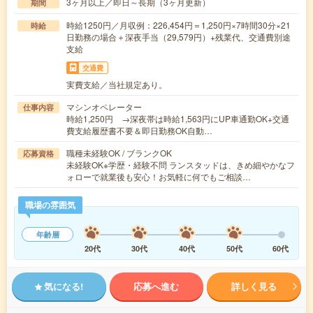
3ヶ月以上／即日～長期（3ヶ月更新）
期間
時給1250円／月収例：226,454円＝1,250円×7時間30分×21
時給
日勤務の場合＋深夜手当（29,579円）+残業代、交通費別途
支給
交通費
実費支給／当社規定あり。
マシンオペレーター
仕事内容
時給1,250円 →深夜帯は時給1,563円にUP車通勤OK+交通
費支給履歴書不要＆即日勤務OK自動…
職種未経験OK / ブランクOK
応募資格
未経験OK※学歴・経験不問 ランスタッドは、きめ細やかなフ
ォローで就業後も安心！お気軽に何でもご相談…
職場の雰囲気
年齢層
20代
30代
40代
50代
60代
気になる!
応募へ進む
詳しく見る