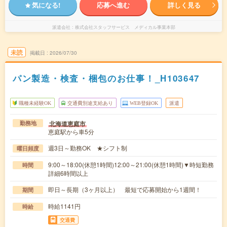
気になる!
応募へ進む
詳しく見る
派遣会社
株式会社スタッフサービス メディカル事業本部
未読
掲載日
2026/07/30
パン製造・検査・梱包のお仕事！_H103647
職種未経験OK
交通費別途支給あり
WEB登録OK
派遣
北海道恵庭市
勤務地
恵庭駅から車5分
週3日～勤務OK ★シフト制
曜日頻度
9:00～18:00(休憩1時間)12:00～21:00(休憩1時間)▼時短勤務
時間
詳細6時間以上
即日～長期（3ヶ月以上） 最短で応募開始から1週間！
期間
時給1141円
時給
交通費