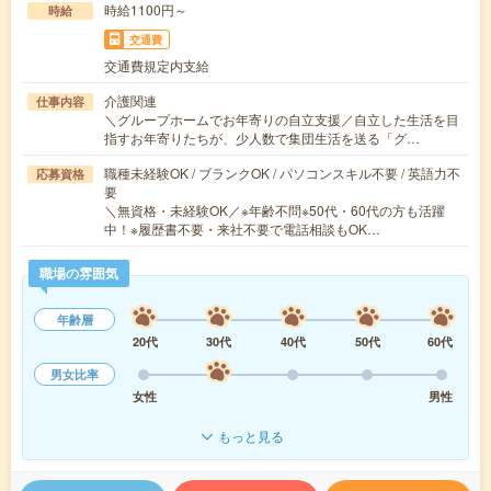
時給1100円～
時給
交通費
交通費規定内支給
介護関連
仕事内容
＼グループホームでお年寄りの自立支援／自立した生活を目
指すお年寄りたちが、少人数で集団生活を送る「グ…
職種未経験OK / ブランクOK / パソコンスキル不要 / 英語力不
応募資格
要
＼無資格・未経験OK／※年齢不問※50代・60代の方も活躍
中！※履歴書不要・来社不要で電話相談もOK…
職場の雰囲気
年齢層
20代
30代
40代
50代
60代
男女比率
女性
男性
もっと見る