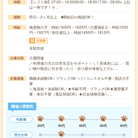
【シフト例】07:00～16:0009:00～18:0017:00～09:00※ 上記
時間
は一例です！そ…
即日～2ヶ月以上 ■開始日の相談OK！
期間
無資格の方：時給1300円～1625円 / 介護福祉士：時給1550
時給
円～1937円 / 初任者以上：時給1450円～1812円
交通費
全額支給
介護関連
仕事内容
／利用者の方の日常生活をサポート！＼▽具体的には…・買
い物や散歩に付き添ったり・折り紙や体操などのレ…
職種未経験OK / ブランクOK / パソコンスキル不要 / 英語力不
応募資格
要
＼無資格＊未経験OK／★年齢不問・ブランクOK★履歴書不
要・来社不要（電話登録OK）★社会保険完備＼…
職場の雰囲気
年齢層
20代
30代
40代
50代
60代
男女比率