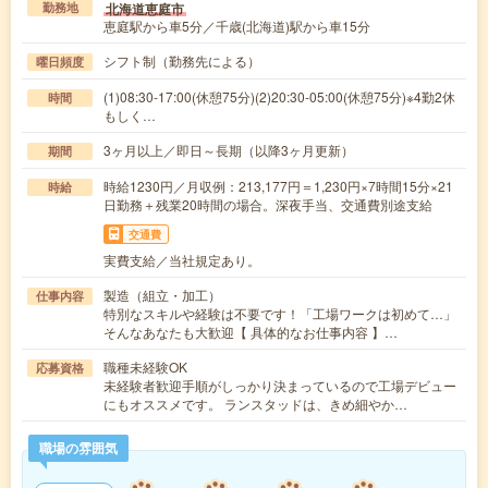
北海道恵庭市
勤務地
恵庭駅から車5分／千歳(北海道)駅から車15分
シフト制（勤務先による）
曜日頻度
(1)08:30-17:00(休憩75分)(2)20:30-05:00(休憩75分)※4勤2休
時間
もしく…
3ヶ月以上／即日～長期（以降3ヶ月更新）
期間
時給1230円／月収例：213,177円＝1,230円×7時間15分×21
時給
日勤務＋残業20時間の場合。深夜手当、交通費別途支給
交通費
実費支給／当社規定あり。
製造（組立・加工）
仕事内容
特別なスキルや経験は不要です！「工場ワークは初めて…」
そんなあなたも大歓迎【 具体的なお仕事内容 】…
職種未経験OK
応募資格
未経験者歓迎手順がしっかり決まっているので工場デビュー
にもオススメです。 ランスタッドは、きめ細やか…
職場の雰囲気