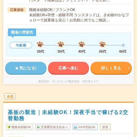
職種未経験OK / ブランクOK
応募資格
未経験OK※学歴・経験不問 ランスタッドは、きめ細やかなフ
ォローで就業後も安心！お気軽に何でもご相談…
職場の雰囲気
年齢層
20代
30代
40代
50代
60代
気になる!
応募へ進む
詳しく見る
派遣会社
ランスタッド株式会社 北日本エリア
未読
基板の製造｜未経験OK！深夜手当で稼げる2交
替勤務
職種未経験OK
交通費別途支給あり
WEB登録OK
派遣