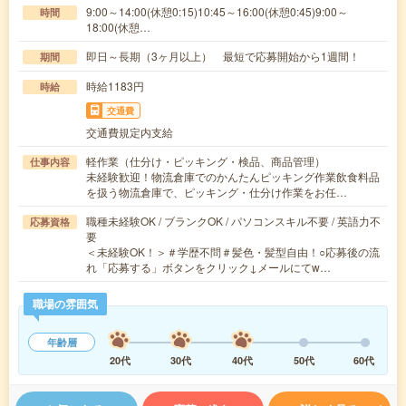
9:00～14:00(休憩0:15)10:45～16:00(休憩0:45)9:00～
時間
18:00(休憩…
即日～長期（3ヶ月以上） 最短で応募開始から1週間！
期間
時給1183円
時給
交通費
交通費規定内支給
軽作業（仕分け・ピッキング・検品、商品管理）
仕事内容
未経験歓迎！物流倉庫でのかんたんピッキング作業飲食料品
を扱う物流倉庫で、ピッキング・仕分け作業をお任…
職種未経験OK / ブランクOK / パソコンスキル不要 / 英語力不
応募資格
要
＜未経験OK！＞＃学歴不問＃髪色・髪型自由！○応募後の流
れ「応募する」ボタンをクリック↓メールにてw…
職場の雰囲気
年齢層
20代
30代
40代
50代
60代