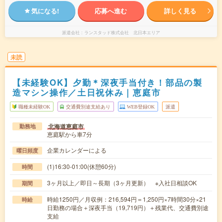
気になる!
応募へ進む
詳しく見る
派遣会社
ランスタッド株式会社 北日本エリア
未読
【未経験OK】夕勤＊深夜手当付き！部品の製
造マシン操作／土日祝休み｜恵庭市
職種未経験OK
交通費別途支給あり
WEB登録OK
派遣
北海道恵庭市
勤務地
恵庭駅から車7分
企業カレンダーによる
曜日頻度
(1)16:30-01:00(休憩60分)
時間
3ヶ月以上／即日～長期（3ヶ月更新） ※入社日相談OK
期間
時給1250円／月収例：216,594円＝1,250円×7時間30分×21
時給
日勤務の場合＋深夜手当（19,719円）＋残業代、交通費別途
支給