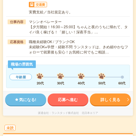
交通費
実費支給／当社規定あり。
マシンオペレーター
仕事内容
【夕方開始！16:30～25:00】ちゃんと夜のうちに帰れて、タ
イパ良く稼げる！「嬉しい！深夜手当」…
職種未経験OK / ブランクOK
応募資格
未経験OK※学歴・経験不問 ランスタッドは、きめ細やかなフ
ォローで就業後も安心！お気軽に何でもご相談…
職場の雰囲気
年齢層
20代
30代
40代
50代
60代
気になる!
応募へ進む
詳しく見る
派遣会社
ランスタッド株式会社 北日本エリア
未読