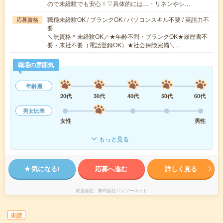
ので未経験でも安心！▽具体的には…・リネンやシ…
職種未経験OK / ブランクOK / パソコンスキル不要 / 英語力不
応募資格
要
＼無資格＊未経験OK／★年齢不問・ブランクOK★履歴書不
要・来社不要（電話登録OK）★社会保険完備＼…
職場の雰囲気
年齢層
20代
30代
40代
50代
60代
男女比率
女性
男性
もっと見る
気になる!
応募へ進む
詳しく見る
派遣会社
株式会社ニッソーネット
未読