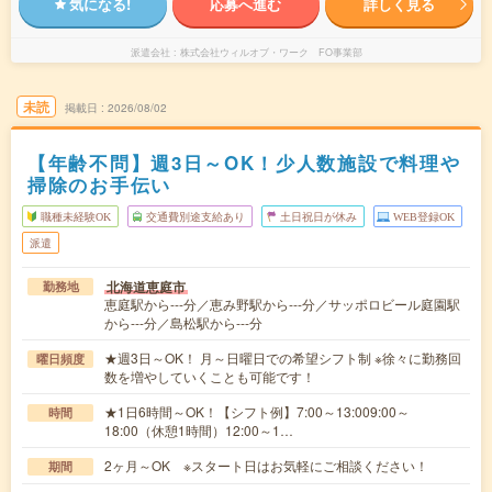
気になる!
応募へ進む
詳しく見る
派遣会社
株式会社ウィルオブ・ワーク FO事業部
未読
掲載日
2026/08/02
【年齢不問】週3日～OK！少人数施設で料理や
掃除のお手伝い
職種未経験OK
交通費別途支給あり
土日祝日が休み
WEB登録OK
派遣
北海道恵庭市
勤務地
恵庭駅から---分／恵み野駅から---分／サッポロビール庭園駅
から---分／島松駅から---分
★週3日～OK！ 月～日曜日での希望シフト制 ※徐々に勤務回
曜日頻度
数を増やしていくことも可能です！
★1日6時間～OK！【シフト例】7:00～13:009:00～
時間
18:00（休憩1時間）12:00～1…
2ヶ月～OK ※スタート日はお気軽にご相談ください！
期間