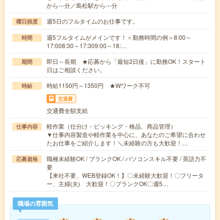
から---分／島松駅から---分
週5日のフルタイムのお仕事です。
曜日頻度
週5フルタイムがメインです！＜勤務時間の例＞8:00～
時間
17:008:30～17:309:00～18:…
即日～長期 ★応募から「最短2日後」に勤務OK！スタート
期間
日はご相談ください。
時給1150円～1350円 ★Wワーク不可
時給
交通費
交通費全額支給
軽作業（仕分け・ピッキング・検品、商品管理）
仕事内容
▼仕事内容製造や軽作業を中心に、あなたのご希望に合わせ
たお仕事をご紹介します！＼未経験の方も大歓迎！…
職種未経験OK / ブランクOK / パソコンスキル不要 / 英語力不
応募資格
要
【来社不要、WEB登録OK！】〇未経験大歓迎！〇フリータ
ー、主婦(夫) 大歓迎！〇ブランクOK〇週5…
職場の雰囲気