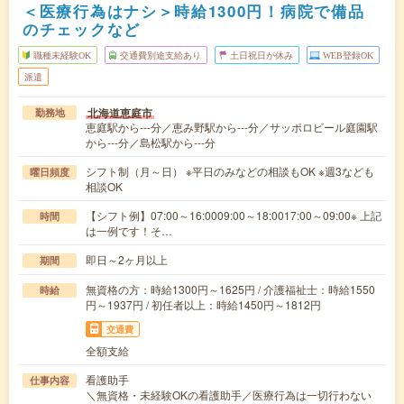
＜医療行為はナシ＞時給1300円！病院で備品
のチェックなど
職種未経験OK
交通費別途支給あり
土日祝日が休み
WEB登録OK
派遣
北海道恵庭市
勤務地
恵庭駅から---分／恵み野駅から---分／サッポロビール庭園駅
から---分／島松駅から---分
シフト制（月～日） ※平日のみなどの相談もOK ※週3なども
曜日頻度
相談OK
【シフト例】07:00～16:0009:00～18:0017:00～09:00※ 上記
時間
は一例です！そ…
即日～2ヶ月以上
期間
無資格の方：時給1300円～1625円 / 介護福祉士：時給1550
時給
円～1937円 / 初任者以上：時給1450円～1812円
交通費
全額支給
看護助手
仕事内容
＼無資格・未経験OKの看護助手／医療行為は一切行わない