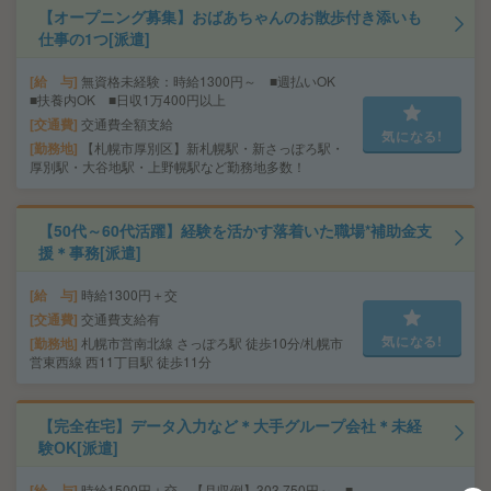
【オープニング募集】おばあちゃんのお散歩付き添いも
仕事の1つ[派遣]
給 与
無資格未経験：時給1300円～ ■週払いOK
■扶養内OK ■日収1万400円以上
交通費
交通費全額支給
気になる!
勤務地
【札幌市厚別区】新札幌駅・新さっぽろ駅・
厚別駅・大谷地駅・上野幌駅など勤務地多数！
【50代～60代活躍】経験を活かす落着いた職場*補助金支
援＊事務[派遣]
給 与
時給1300円＋交
交通費
交通費支給有
気になる!
勤務地
札幌市営南北線 さっぽろ駅 徒歩10分/札幌市
営東西線 西11丁目駅 徒歩11分
【完全在宅】データ入力など＊大手グループ会社＊未経
験OK[派遣]
給 与
時給1500円＋交 【月収例】303,750円～ ■