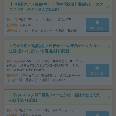
【50名募集＊未経験OK・50代60代歓迎】電話なし・カタ
ログギフトのデータ入力[派遣]
給 与
時給1700円～ ＊日払い・週払いOK
交通費
全額支給
気になる!
勤務地
さっぽろ駅より徒歩4分 大通駅 札幌駅
＼完全在宅＊電話なし／旅行サイトの予約データ入力＊
短期/週3～などシフト融通抜群[派遣]
給 与
時給1550円～1650円 ◆昇給あり ◆日払い
(速払い：給料日前に70％迄受取可能/規定有)＋月払
い ※研修時は時給1500円
気になる!
勤務地
《完全在宅！》研修期間→大通駅…徒歩4分／
さっぽろ駅…徒歩7分／札幌駅…徒歩10分
＼即払いＯＫ／即日勤務ＯＫ＊仕分け・箱詰めなど人気
の軽作業！[派遣]
給 与
時給1150円～1350円 ★Wワーク不可
交通費
交通費全額支給