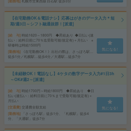
勤務地
札幌市営東西線 白石駅 徒歩3分
【在宅勤務OK＆電話ナシ】応募はがきのデータ入力＊短
期/週3日～シフト融通抜群！[派遣]
給 与
時給1620～1800円 ◆昇給あり ◆日払い(速
払い：給料日前に70％迄受取可能/規定有)＋月払い ※
研修時は時給1500円
気になる!
勤務地
《在宅勤務OK！》出社の際は、さっぽろ駅…
徒歩1分／札幌駅…徒歩4分／大通駅…徒歩7分
【未経験OK！電話なし】4ケタの数字データ入力#1日3h
～OK#週2～[派遣]
給 与
時給1700円～時給1800円 ◆昇給あり ◆日
払い(速払い：給料日前に70％まで受取可能/規定有)＋
月払い
交通費
交通費全額支給
気になる!
勤務地
「さっぽろ駅」徒歩1分、「札幌駅」徒歩4
分、「大通駅」徒歩7分