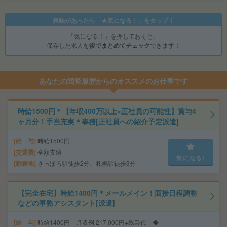
興味があったら「★気になる！」をタップ！
「気になる！」を押しておくと、
保存した求人を
後でまとめてチェック
できます！
あなたの閲覧履歴からのオススメのお仕事です
時給1500円＊【年収400万以上×正社員の可能性】賞与4
ヶ月分！手当充実＊事務[正社員への紹介予定派遣]
給 与
時給1500円
交通費
全額支給
気になる!
勤務地
さっぽろ駅徒歩2分、札幌駅徒歩3分
【完全在宅】時給1400円＊メールメイン！面接日程調整
などの事務アシスタント[派遣]
給 与
時給1400円 月収例 217,000円+残業代 ◆