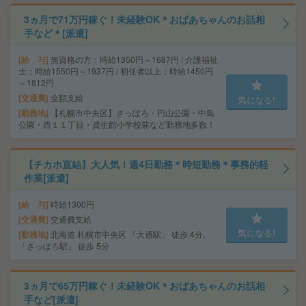
3ヵ月で71万円稼ぐ！未経験OK＊おばあちゃんのお話相
手など＊[派遣]
給 与
無資格の方：時給1350円～1687円 / 介護福祉
士：時給1550円～1937円 / 初任者以上：時給1450円
～1812円
交通費
全額支給
気になる!
勤務地
【札幌市中央区】さっぽろ・円山公園・中島
公園・西１１丁目・資生館小学校前など勤務地多数！
【チカホ直結】大人気！週4日勤務＊時短勤務＊事務的軽
作業[派遣]
給 与
時給1300円
交通費
交通費支給
気になる!
勤務地
北海道 札幌市中央区 「大通駅」 徒歩 4分,
「さっぽろ駅」 徒歩 5分
3ヵ月で65万円稼ぐ！未経験OK＊おばあちゃんのお話相
手など[派遣]