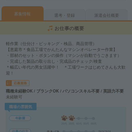
募集情報
選考・登録
派遣会社概要
お仕事の概要
軽作業（仕分け・ピッキング・検品、商品管理）
【恵庭市＊食品工場でかんたんなマシンオペレーター作業】
・部材のセット・ボタンの操作（マシンが自動でうごきます）
・完成した製品の取り出し・完成品のチェック/検査
＊幅広い年代の男女活躍中！ ＊工場ワークはじめてさんも大歓
迎！
応募資格
職種未経験OK / ブランクOK / パソコンスキル不要 / 英語力不要
未経験可
職場の雰囲気
年齢層
20代
30代
40代
50代
60代
仕事の仕方
テキパキ
コツコツ