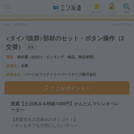
メニュー
気になる!
ログイン
検索
掲載日
2026
/
08
/
07
No.A87-007020
<タイパ抜群>部材のセット・ボタン操作（2
交替）
派遣
職種
軽作業（仕分け・ピッキング・検品、商品管理）
派遣先
企業
派遣会社
パーソルファクトリーパートナーズ株式会社
ここがポイント！
恵庭【土日休み＆時給1450円】かんたんマシンオペレ
ーター
【恵庭市＆土日休みのオシゴト！】
～オンもオフも大切にしたい方へ～