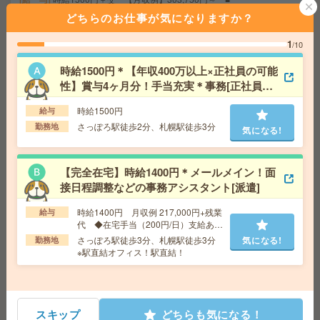
給与の前払いが可能な速払いサービスあり
どちらのお仕事が気になりますか？
交通費
交通費支給あり
気になる!
勤務地
北海道札幌市中央区 札幌地下鉄南北線 さっ
1
/10
ぽろ（札幌市営）駅徒歩3分、函館本線 札幌駅徒歩3分
時給1500円＊【年収400万以上×正社員の可能
性】賞与4ヶ月分！手当充実＊事務[正社員へ
【旭川市】時給1,350円！大手グループでのオフィスワー
の紹介予定派遣]
ク！[派遣]
時給1500円
給与
さっぽろ駅徒歩2分、札幌駅徒歩3分
勤務地
気になる!
給 与
時給1350円＋交
交通費
交通費別途規定支給
気になる!
勤務地
JR函館本線 旭川駅 車7分
【完全在宅】時給1400円＊メールメイン！面
接日程調整などの事務アシスタント[派遣]
≪事務デビューを応援！≫保険事務のサポートスタッ
時給1400円 月収例 217,000円+残業
給与
代 ◆在宅手当（200円/日）支給あり
フ！[派遣]
♪
さっぽろ駅徒歩3分、札幌駅徒歩3分
気になる!
勤務地
※駅直結オフィス！駅直結！
給 与
時給1350円＋交
交通費
交通費規定支給
気になる!
勤務地
JR函館本線 旭川駅 徒歩11分
スキップ
どちらも気になる！