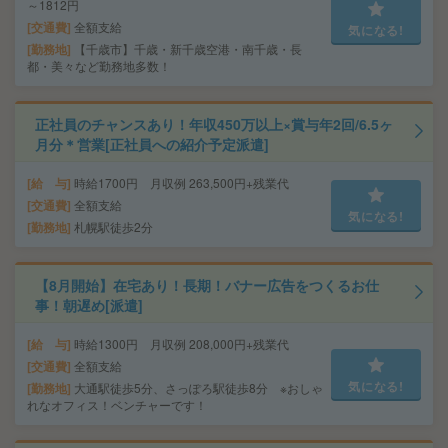
～1812円
交通費
全額支給
気になる!
勤務地
【千歳市】千歳・新千歳空港・南千歳・長
都・美々など勤務地多数！
正社員のチャンスあり！年収450万以上×賞与年2回/6.5ヶ
月分＊営業[正社員への紹介予定派遣]
給 与
時給1700円 月収例 263,500円+残業代
交通費
全額支給
気になる!
勤務地
札幌駅徒歩2分
【8月開始】在宅あり！長期！バナー広告をつくるお仕
事！朝遅め[派遣]
給 与
時給1300円 月収例 208,000円+残業代
交通費
全額支給
気になる!
勤務地
大通駅徒歩5分、さっぽろ駅徒歩8分 ※おしゃ
れなオフィス！ベンチャーです！