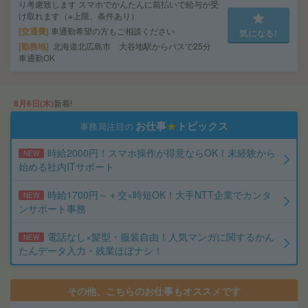
り考慮致します スマホでかんたんに前払いで給与が受
け取れます（※上限、条件あり）
交通費
車通勤希望の方もご相談ください
気になる!
勤務地
北海道北広島市 大谷地駅からバスで25分
車通勤OK
8月6日(木)
新着!
お仕事
★
トピックス
事務局注目の
時給2000円！スマホ操作が得意ならOK！未経験から
NEW
始める社内ITサポート
時給1700円～＋交×時短OK！大手NTT企業でカンタ
NEW
ンサポート事務
電話なし×髪型・服装自由！人気マンガに関するかん
NEW
たんデータ入力・残業ほぼナシ！
その他、こちらのお仕事もオススメです