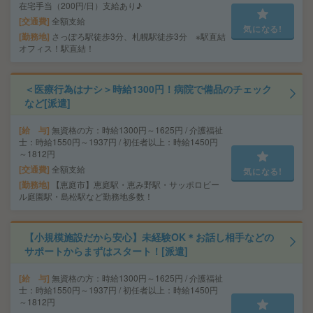
在宅手当（200円/日）支給あり♪
交通費
全額支給
気になる!
勤務地
さっぽろ駅徒歩3分、札幌駅徒歩3分 ※駅直結
オフィス！駅直結！
＜医療行為はナシ＞時給1300円！病院で備品のチェック
など[派遣]
給 与
無資格の方：時給1300円～1625円 / 介護福祉
士：時給1550円～1937円 / 初任者以上：時給1450円
～1812円
交通費
全額支給
気になる!
勤務地
【恵庭市】恵庭駅・恵み野駅・サッポロビー
ル庭園駅・島松駅など勤務地多数！
【小規模施設だから安心】未経験OK＊お話し相手などの
サポートからまずはスタート！[派遣]
給 与
無資格の方：時給1300円～1625円 / 介護福祉
士：時給1550円～1937円 / 初任者以上：時給1450円
～1812円