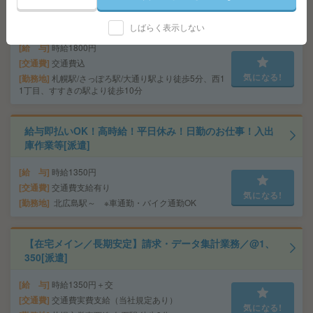
＼週1～＆時短もOK／図書館、新規書籍の情報を入力す
るだけ！WワークOK[派遣]
しばらく表示しない
給 与
時給1800円
交通費
交通費込
気になる!
勤務地
札幌駅/さっぽろ駅/大通り駅より徒歩5分、西1
1丁目、すすきの駅より徒歩10分
給与即払いOK！高時給！平日休み！日勤のお仕事！入出
庫作業等[派遣]
給 与
時給1350円
交通費
交通費支給有り
気になる!
勤務地
北広島駅～ ※車通勤・バイク通勤OK
【在宅メイン／長期安定】請求・データ集計業務／@1、
350[派遣]
給 与
時給1350円＋交
交通費
交通費実費支給（当社規定あり）
気になる!