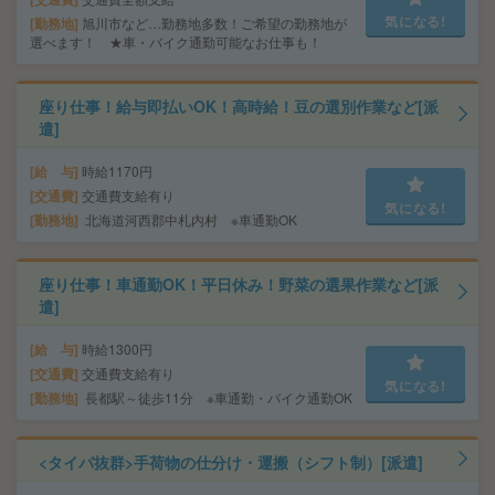
気になる!
勤務地
旭川市など…勤務地多数！ご希望の勤務地が
選べます！ ★車・バイク通勤可能なお仕事も！
座り仕事！給与即払いOK！高時給！豆の選別作業など[派
遣]
給 与
時給1170円
交通費
交通費支給有り
気になる!
勤務地
北海道河西郡中札内村 ※車通勤OK
座り仕事！車通勤OK！平日休み！野菜の選果作業など[派
遣]
給 与
時給1300円
交通費
交通費支給有り
気になる!
勤務地
長都駅～徒歩11分 ※車通勤・バイク通勤OK
<タイパ抜群>手荷物の仕分け・運搬（シフト制）[派遣]