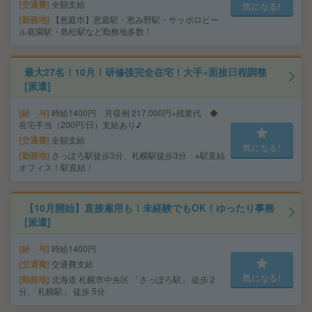
交通費
全額支給
気になる!
勤務地
【恵庭市】恵庭駅・恵み野駅・サッポロビー
ル庭園駅・島松駅など勤務地多数！
最大27名！10月！研修後完全在宅！大手×面接日程調整
[派遣]
給 与
時給1400円 月収例 217,000円+残業代 ◆
在宅手当（200円/日）支給あり♪
交通費
全額支給
気になる!
勤務地
さっぽろ駅徒歩3分、札幌駅徒歩3分 ※駅直結
オフィス！駅直結！
【10月開始】直接雇用も！未経験でもOK！ゆったり事務
[派遣]
給 与
時給1400円
交通費
交通費支給
気になる!
勤務地
北海道 札幌市中央区 「さっぽろ駅」 徒歩 2
分,「札幌駅」 徒歩 5分