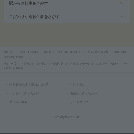
駅からお仕事をさがす
こだわりからお仕事をさがす
派遣TOP
北海道
北海道
恵庭市
<タイパ抜群>部材のセット・ボタン操作（2交替）（10241_16176）
の派遣の仕事詳細
派遣TOP
ＪＲ千歳線(苫小牧－札幌)
恵庭駅
<タイパ抜群>部材のセット・ボタン操作（2交替）（16176）
の派遣の仕事詳細
個人情報の取り扱いについて
ご利用規約
ヘルプ・お問い合わせ
掲載のお問い合わせ
エン会社概要
サイトマップ
Copyright © en Inc.