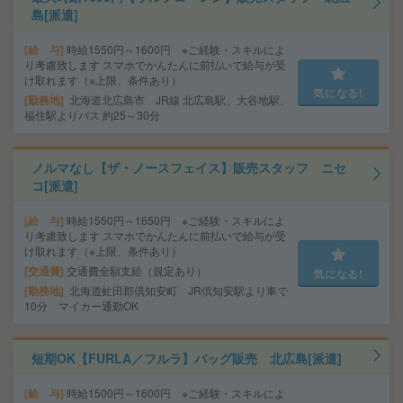
島[派遣]
給 与
時給1550円～1600円 ※ご経験・スキルによ
り考慮致します スマホでかんたんに前払いで給与が受
け取れます（※上限、条件あり）
気になる!
勤務地
北海道北広島市 JR線 北広島駅、大谷地駅、
福住駅よりバス 約25～30分
ノルマなし【ザ・ノースフェイス】販売スタッフ ニセ
コ[派遣]
給 与
時給1550円～1650円 ※ご経験・スキルによ
り考慮致します スマホでかんたんに前払いで給与が受
け取れます（※上限、条件あり）
交通費
交通費全額支給（規定あり）
気になる!
勤務地
北海道虻田郡倶知安町 JR倶知安駅より車で
10分 マイカー通勤OK
短期OK【FURLA／フルラ】バッグ販売 北広島[派遣]
給 与
時給1500円～1600円 ※ご経験・スキルによ