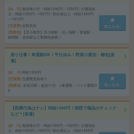
給 与
無資格の方：時給1240円～1550円 / 介護福祉
士：時給1550円～1937円 / 初任者以上：時給1450円
～1812円
交通費
全額支給
気になる!
勤務地
【苫小牧市】苫小牧駅・沼ノ端駅・青葉駅・
錦岡駅・糸井駅など勤務地多数！
座り仕事！車通勤OK！平日休み！野菜の選別・梱包[派
遣]
給 与
時給1300円
交通費
交通費支給有り
気になる!
勤務地
岩見沢駅～徒歩11分 ※車通勤・バイク通勤O
K
【医療行為はナシ】時給1300円！病院で備品のチェック
など＊[派遣]
給 与
無資格の方：時給1300円～1625円 / 介護福祉
士：時給1550円～1937円 / 初任者以上：時給1450円