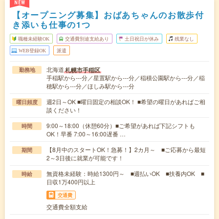
NEW
【オープニング募集】おばあちゃんのお散歩付
き添いも仕事の1つ
職種未経験OK
交通費別途支給あり
土日祝日が休み
残業なし
WEB登録OK
派遣
北海道
札幌市手稲区
勤務地
手稲駅から---分／星置駅から---分／稲積公園駅から---分／稲
穂駅から---分／ほしみ駅から---分
週2日～OK ■曜日固定の相談OK！ ■希望の曜日があればご相
曜日頻度
談ください！
9:00～18:00（休憩60分）■ご希望があれば下記シフトも
時間
OK！早番 7:00～16:00遅番 …
【8月中のスタートOK！急募！】2カ月～ ■ご応募から最短
期間
2～3日後に就業が可能です！
無資格未経験：時給1300円～ ■週払いOK ■扶養内OK ■
時給
日収1万400円以上
交通費
交通費全額支給