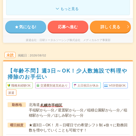
もっと見る
気になる!
応募へ進む
詳しく見る
派遣会社
日研トータルソーシング株式会社 メディカルケア事業部
未読
掲載日
2026/08/02
【年齢不問】週3日～OK！少人数施設で料理や
掃除のお手伝い
職種未経験OK
交通費別途支給あり
土日祝日が休み
WEB登録OK
派遣
北海道
札幌市手稲区
勤務地
手稲駅から---分／星置駅から---分／稲積公園駅から---分／稲
穂駅から---分／ほしみ駅から---分
★週3日～OK！ 月～日曜日での希望シフト制 ※徐々に勤務回
曜日頻度
数を増やしていくことも可能です！