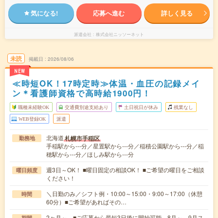
気になる!
応募へ進む
詳しく見る
派遣会社
株式会社ニッソーネット
未読
掲載日
2026/08/06
NEW
≪時短OK！17時定時≫体温・血圧の記録メイ
ン＊看護師資格で高時給1900円！
職種未経験OK
交通費別途支給あり
土日祝日が休み
残業なし
WEB登録OK
派遣
北海道
札幌市手稲区
勤務地
手稲駅から---分／星置駅から---分／稲積公園駅から---分／稲
穂駅から---分／ほしみ駅から---分
週3日～OK！ ■曜日固定の相談OK！ ■ご希望の曜日をご相談
曜日頻度
ください！
＼日勤のみ／シフト例・10:00～15:00・9:00～17:00（休憩
時間
60分）■ご希望があればその…
2ヶ月～ ■ご応募から最短3日後に開始可能 8月～、9月ス
期間