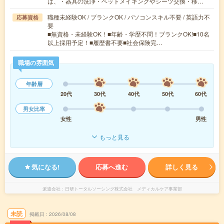
は、・器具の洗浄・ベットメイキングやシーツ交換・移…
職種未経験OK / ブランクOK / パソコンスキル不要 / 英語力不
応募資格
要
■無資格・未経験OK！■年齢・学歴不問！ブランクOK!■10名
以上採用予定！■履歴書不要■社会保険完…
職場の雰囲気
年齢層
20代
30代
40代
50代
60代
男女比率
女性
男性
もっと見る
気になる!
応募へ進む
詳しく見る
派遣会社
日研トータルソーシング株式会社 メディカルケア事業部
未読
掲載日
2026/08/08