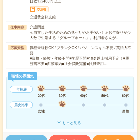
日収1万400円以上
交通費
交通費全額支給
介護関連
仕事内容
≪自立した生活のための見守りやお手伝い！≫お年寄りが少
人数で生活する「グループホーム」。利用者さんが…
職種未経験OK / ブランクOK / パソコンスキル不要 / 英語力不
応募資格
要
■資格・経験・年齢不問■学歴不問■10名以上採用予定！■履
歴書不要■面談確約■社会保険完備■社員登用…
職場の雰囲気
年齢層
20代
30代
40代
50代
60代
男女比率
女性
男性
もっと見る