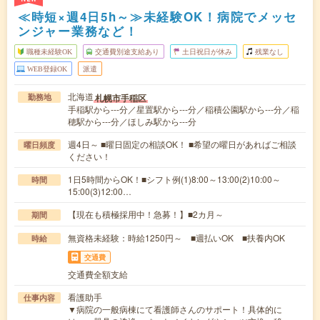
≪時短×週4日5h～≫未経験OK！病院でメッセ
ンジャー業務など！
職種未経験OK
交通費別途支給あり
土日祝日が休み
残業なし
WEB登録OK
派遣
北海道
札幌市手稲区
勤務地
手稲駅から---分／星置駅から---分／稲積公園駅から---分／稲
穂駅から---分／ほしみ駅から---分
週4日～ ■曜日固定の相談OK！ ■希望の曜日があればご相談
曜日頻度
ください！
1日5時間からOK！■シフト例(1)8:00～13:00(2)10:00～
時間
15:00(3)12:00…
【現在も積極採用中！急募！】■2カ月～
期間
無資格未経験：時給1250円～ ■週払いOK ■扶養内OK
時給
交通費
交通費全額支給
看護助手
仕事内容
▼病院の一般病棟にて看護師さんのサポート！具体的に