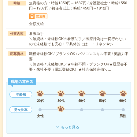
無資格の方：時給1350円～1687円 / 介護福祉士：時給1550
時給
円～1937円 / 初任者以上：時給1450円～1812円
交通費
全額支給
看護助手
仕事内容
＼無資格・未経験OKの看護助手／医療行為は一切行わない
ので未経験でも安心！▽具体的には…・リネンやシ…
職種未経験OK / ブランクOK / パソコンスキル不要 / 英語力不
応募資格
要
＼無資格＊未経験OK／★年齢不問・ブランクOK★履歴書不
要・来社不要（電話登録OK）★社会保険完備＼…
職場の雰囲気
年齢層
20代
30代
40代
50代
60代
男女比率
女性
男性
もっと見る