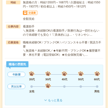
無資格の方：時給1350円～1687円 / 介護福祉士：時給1550
時給
円～1937円 / 初任者以上：時給1450円～1812円
交通費
全額支給
看護助手
仕事内容
＼無資格・未経験OKの看護助手／医療行為は一切行わない
ので未経験でも安心！▽具体的には…・リネンやシ…
職種未経験OK / ブランクOK / パソコンスキル不要 / 英語力不
応募資格
要
＼無資格＊未経験OK／★年齢不問・ブランクOK★履歴書不
要・来社不要（電話登録OK）★社会保険完備＼…
職場の雰囲気
年齢層
20代
30代
40代
50代
60代
男女比率
女性
男性
もっと見る