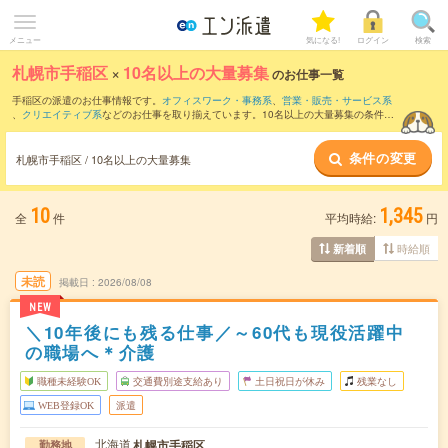
メニュー
気になる!
ログイン
検索
札幌市手稲区
×
10名以上の大量募集
のお仕事一覧
手稲区の派遣のお仕事情報です。
オフィスワーク・事務系
、
営業・販売・サービス系
、
クリエイティブ系
などのお仕事を取り揃えています。10名以上の大量募集の条件の
他に、
交通費別途支給あり
、
職種未経験OK
、
友だちと一緒の応募OK
などのこだわり
条件も取り揃えています。
条件の変更
札幌市手稲区 / 10名以上の大量募集
10
1,345
全
件
平均時給:
円
時給順
新着順
未読
掲載日
2026/08/08
NEW
＼10年後にも残る仕事／～60代も現役活躍中
の職場へ＊介護
職種未経験OK
交通費別途支給あり
土日祝日が休み
残業なし
WEB登録OK
派遣
北海道
札幌市手稲区
勤務地