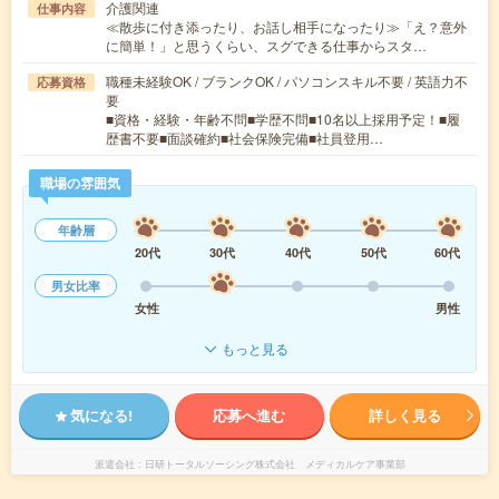
介護関連
仕事内容
≪散歩に付き添ったり、お話し相手になったり≫「え？意外
に簡単！」と思うくらい、スグできる仕事からスタ…
職種未経験OK / ブランクOK / パソコンスキル不要 / 英語力不
応募資格
要
■資格・経験・年齢不問■学歴不問■10名以上採用予定！■履
歴書不要■面談確約■社会保険完備■社員登用…
職場の雰囲気
年齢層
20代
30代
40代
50代
60代
男女比率
女性
男性
もっと見る
気になる!
応募へ進む
詳しく見る
派遣会社
日研トータルソーシング株式会社 メディカルケア事業部