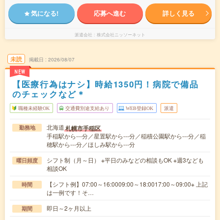
気になる!
応募へ進む
詳しく見る
派遣会社
株式会社ニッソーネット
未読
掲載日
2026/08/07
NEW
【医療行為はナシ】時給1350円！病院で備品
のチェックなど＊
職種未経験OK
交通費別途支給あり
WEB登録OK
派遣
北海道
札幌市手稲区
勤務地
手稲駅から---分／星置駅から---分／稲積公園駅から---分／稲
穂駅から---分／ほしみ駅から---分
シフト制（月～日） ※平日のみなどの相談もOK ※週3なども
曜日頻度
相談OK
【シフト例】07:00～16:0009:00～18:0017:00～09:00※ 上記
時間
は一例です！そ…
即日～2ヶ月以上
期間