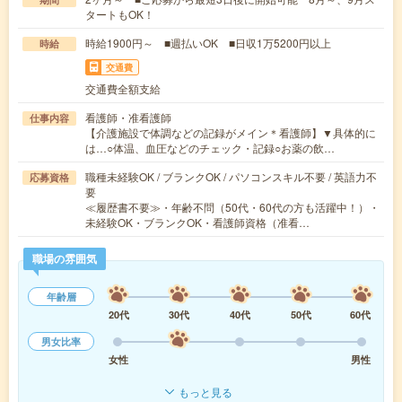
タートもOK！
時給1900円～ ■週払いOK ■日収1万5200円以上
時給
交通費
交通費全額支給
看護師・准看護師
仕事内容
【介護施設で体調などの記録がメイン＊看護師】▼具体的に
は…○体温、血圧などのチェック・記録○お薬の飲…
職種未経験OK / ブランクOK / パソコンスキル不要 / 英語力不
応募資格
要
≪履歴書不要≫・年齢不問（50代・60代の方も活躍中！）・
未経験OK・ブランクOK・看護師資格（准看…
職場の雰囲気
年齢層
20代
30代
40代
50代
60代
男女比率
女性
男性
もっと見る