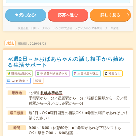
気になる!
応募へ進む
詳しく見る
派遣会社
日研トータルソーシング株式会社 メディカルケア事業部 ナース派遣
未読
掲載日
2026/08/03
≪週2日～≫おばあちゃんの話し相手から始め
る生活サポート
職種未経験OK
交通費別途支給あり
土日祝日が休み
残業なし
WEB登録OK
派遣
北海道
札幌市手稲区
勤務地
手稲駅から---分／星置駅から---分／稲積公園駅から---分／稲
穂駅から---分／ほしみ駅から---分
週2日～OK ■曜日固定の相談OK！ ■希望の曜日があればご相
曜日頻度
談ください！
9:00～18:00（休憩60分）■ご希望があれば下記シフトも
時間
OK！早番 7:00～16:00遅番 …