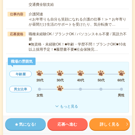
交通費全額支給
介護関連
仕事内容
≪お年寄りも自分も笑顔になれる介護の仕事！≫＊お年寄り
が昼間だけ生活のサポートを受けたり、気分転換で…
職種未経験OK / ブランクOK / パソコンスキル不要 / 英語力不
応募資格
要
■無資格・未経験OK！■年齢・学歴不問！ブランクOK!■10名
以上採用予定！■履歴書不要■社会保険完…
職場の雰囲気
年齢層
20代
30代
40代
50代
60代
男女比率
女性
男性
もっと見る
気になる!
応募へ進む
詳しく見る