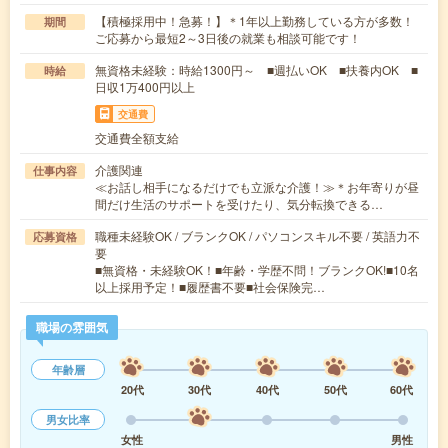
【積極採用中！急募！】＊1年以上勤務している方が多数！
期間
ご応募から最短2～3日後の就業も相談可能です！
無資格未経験：時給1300円～ ■週払いOK ■扶養内OK ■
時給
日収1万400円以上
交通費
交通費全額支給
介護関連
仕事内容
≪お話し相手になるだけでも立派な介護！≫＊お年寄りが昼
間だけ生活のサポートを受けたり、気分転換できる…
職種未経験OK / ブランクOK / パソコンスキル不要 / 英語力不
応募資格
要
■無資格・未経験OK！■年齢・学歴不問！ブランクOK!■10名
以上採用予定！■履歴書不要■社会保険完…
職場の雰囲気
年齢層
20代
30代
40代
50代
60代
男女比率
女性
男性