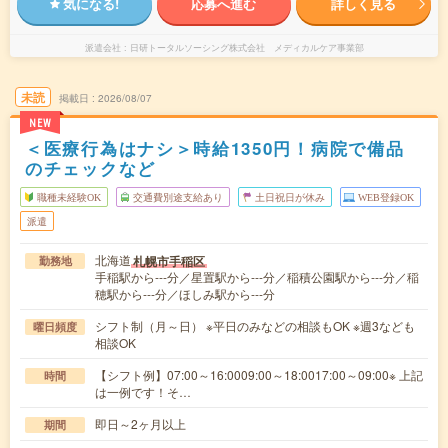
気になる!
応募へ進む
詳しく見る
派遣会社
日研トータルソーシング株式会社 メディカルケア事業部
未読
掲載日
2026/08/07
NEW
＜医療行為はナシ＞時給1350円！病院で備品
のチェックなど
職種未経験OK
交通費別途支給あり
土日祝日が休み
WEB登録OK
派遣
北海道
札幌市手稲区
勤務地
手稲駅から---分／星置駅から---分／稲積公園駅から---分／稲
穂駅から---分／ほしみ駅から---分
シフト制（月～日） ※平日のみなどの相談もOK ※週3なども
曜日頻度
相談OK
【シフト例】07:00～16:0009:00～18:0017:00～09:00※ 上記
時間
は一例です！そ…
即日～2ヶ月以上
期間