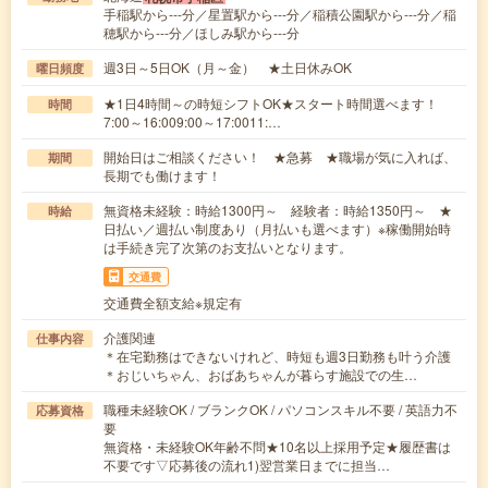
手稲駅から---分／星置駅から---分／稲積公園駅から---分／稲
穂駅から---分／ほしみ駅から---分
週3日～5日OK（月～金） ★土日休みOK
曜日頻度
★1日4時間～の時短シフトOK★スタート時間選べます！
時間
7:00～16:009:00～17:0011:…
開始日はご相談ください！ ★急募 ★職場が気に入れば、
期間
長期でも働けます！
無資格未経験：時給1300円～ 経験者：時給1350円～ ★
時給
日払い／週払い制度あり（月払いも選べます）※稼働開始時
は手続き完了次第のお支払いとなります。
交通費
交通費全額支給※規定有
介護関連
仕事内容
＊在宅勤務はできないけれど、時短も週3日勤務も叶う介護
＊おじいちゃん、おばあちゃんが暮らす施設での生…
職種未経験OK / ブランクOK / パソコンスキル不要 / 英語力不
応募資格
要
無資格・未経験OK年齢不問★10名以上採用予定★履歴書は
不要です▽応募後の流れ1)翌営業日までに担当…