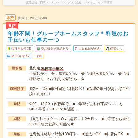
派遣会社
日研トータルソーシング株式会社 メディカルケア事業部
未読
掲載日
2026/08/08
NEW
年齢不問！グループホームスタッフ＊料理のお
手伝いも仕事の一つ
職種未経験OK
交通費別途支給あり
土日祝日が休み
残業なし
WEB登録OK
派遣
北海道
札幌市手稲区
勤務地
手稲駅から---分／星置駅から---分／稲積公園駅から---分／稲
穂駅から---分／ほしみ駅から---分
週2日～OK ■曜日固定の相談OK！ ■希望の曜日があればご相
曜日頻度
談ください！
9:00～18:00（休憩60分）■ご希望があれば下記シフトも
時間
OK！早番 7:00～16:00遅番 …
【8月中のスタートOK！急募！】2カ月～ ■ご応募から最短
期間
2～3日後に就業が可能です！
無資格未経験：時給1300円～ ■週払いOK ■扶養内OK ■
時給