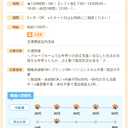
★1日6時間～OK！【シフト例】7:00～13:009:00～
時間
18:00（休憩1時間）12:00～1…
2ヶ月～OK ※スタート日はお気軽にご相談ください！
期間
時給1100円～
時給
交通費
交通費規定内支給
介護関連
仕事内容
＼グループホームでお年寄りの自立支援／自立した生活を目
指すお年寄りたちが、少人数で集団生活を送る「グ…
職種未経験OK / ブランクOK / パソコンスキル不要 / 英語力不
応募資格
要
＼無資格・未経験OK／※年齢不問※50代・60代の方も活躍
中！※履歴書不要・来社不要で電話相談もOK…
職場の雰囲気
年齢層
20代
30代
40代
50代
60代
男女比率
女性
男性