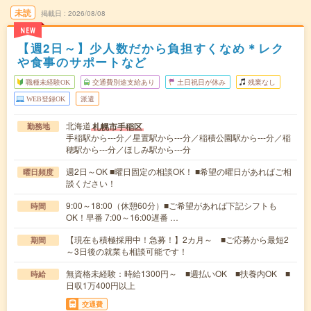
未読
掲載日
2026/08/08
NEW
【週2日～】少人数だから負担すくなめ＊レク
や食事のサポートなど
職種未経験OK
交通費別途支給あり
土日祝日が休み
残業なし
WEB登録OK
派遣
北海道
札幌市手稲区
勤務地
手稲駅から---分／星置駅から---分／稲積公園駅から---分／稲
穂駅から---分／ほしみ駅から---分
週2日～OK ■曜日固定の相談OK！ ■希望の曜日があればご相
曜日頻度
談ください！
9:00～18:00（休憩60分）■ご希望があれば下記シフトも
時間
OK！早番 7:00～16:00遅番 …
【現在も積極採用中！急募！】2カ月～ ■ご応募から最短2
期間
～3日後の就業も相談可能です！
無資格未経験：時給1300円～ ■週払いOK ■扶養内OK ■
時給
日収1万400円以上
交通費