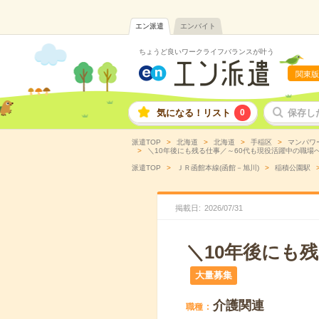
エン派遣
エンバイト
ちょうど良いワークライフバランスが叶う
関東版
気になる！リスト
0
保存し
派遣TOP
北海道
北海道
手稲区
マンパワ
＼10年後にも残る仕事／～60代も現役活躍中の職場へ＊
派遣TOP
ＪＲ函館本線(函館－旭川)
稲積公園駅
掲載日
2026
/
07
/
31
＼10年後にも
大量募集
介護関連
職種