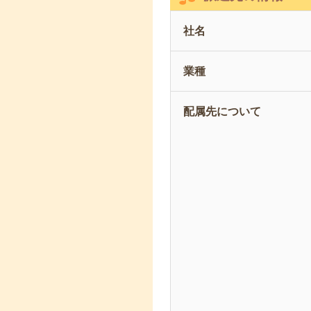
社名
業種
配属先について