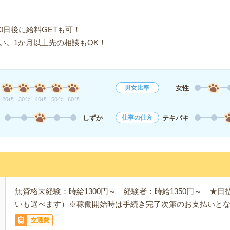
0日後に給料GETも可！
い。1か月以上先の相談もOK！
女性
男女比率
20代
30代
40代
50代
60代
しずか
テキパキ
仕事の仕方
無資格未経験：時給1300円～ 経験者：時給1350円～ ★
いも選べます）※稼働開始時は手続き完了次第のお支払いと
交通費