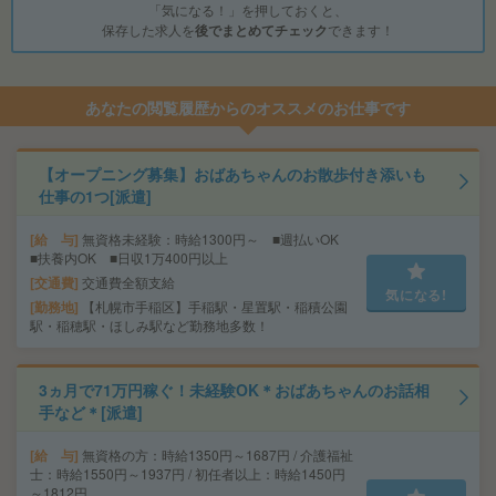
「気になる！」を押しておくと、
保存した求人を
後でまとめてチェック
できます！
あなたの閲覧履歴からのオススメのお仕事です
【オープニング募集】おばあちゃんのお散歩付き添いも
仕事の1つ[派遣]
給 与
無資格未経験：時給1300円～ ■週払いOK
■扶養内OK ■日収1万400円以上
交通費
交通費全額支給
気になる!
勤務地
【札幌市手稲区】手稲駅・星置駅・稲積公園
駅・稲穂駅・ほしみ駅など勤務地多数！
3ヵ月で71万円稼ぐ！未経験OK＊おばあちゃんのお話相
手など＊[派遣]
給 与
無資格の方：時給1350円～1687円 / 介護福祉
士：時給1550円～1937円 / 初任者以上：時給1450円
～1812円