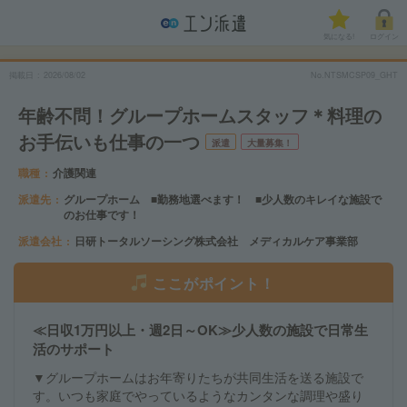
気になる!
ログイン
掲載日
2026/08/02
No.NTSMCSP09_GHT
年齢不問！グループホームスタッフ＊料理の
お手伝いも仕事の一つ
派遣
大量募集！
職種
介護関連
派遣先
グループホーム ■勤務地選べます！ ■少人数のキレイな施設で
のお仕事です！
派遣会社
日研トータルソーシング株式会社 メディカルケア事業部
ここがポイント！
≪日収1万円以上・週2日～OK≫少人数の施設で日常生
活のサポート
▼グループホームはお年寄りたちが共同生活を送る施設で
す。いつも家庭でやっているようなカンタンな調理や盛り