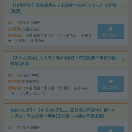
【10月開始】直接雇用も！未経験でもOK！ゆったり事務
[派遣]
給 与
時給1400円
交通費
交通費支給
気になる!
勤務地
北海道 札幌市中央区 「さっぽろ駅」 徒歩 2
分,「札幌駅」 徒歩 5分
【チカホ直結】大人気！週4日勤務＊時短勤務＊事務的軽
作業[派遣]
給 与
時給1300円
交通費
交通費支給
気になる!
勤務地
北海道 札幌市中央区 「大通駅」 徒歩 4分,
「さっぽろ駅」 徒歩 5分
時給1500円＊【年収400万以上×正社員の可能性】賞与4
ヶ月分！手当充実＊事務[正社員への紹介予定派遣]
給 与
時給1500円