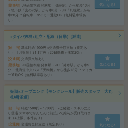
気になる!
勤務地
JR函館本線 発寒駅 「発寒駅」から徒歩13分
・地下鉄「宮の沢駅」から車6分 ・JR「札幌駅」から
車28分 ＊自転車、マイカー通勤OK（無料駐車場あ
り）
<タイパ抜群>組立・配線（日勤）[派遣]
給 与
基本時給1900円 ※交通費全額支給（規定あ
り） 【月収例】31.1万円（20日勤務＋残業20h）
交通費
交通費支給あり
気になる!
勤務地
JR函館本線 発寒駅 ・JR「発寒駅」から車5
分 ・北海道中央バス「天狗橋」から徒歩12分 ＊マイカ
ー通勤OK（無料駐車場あり）
短期×オープニング【モンクレール】販売スタッフ 大丸
札幌[派遣]
給 与
時給1500円～1700円 ※ご経験・スキルによ
り優遇 スマホでかんたんに前払いで給与が受け取れま
す（※上限、条件あり）
交通費
交通費全額支給（規定あり）
気になる!