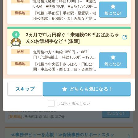
交通費
無資格未経験：時給1300円～ ■週払
給与
いOK ■扶養内OK ■日収1万400円以
気になる!
勤務地
大通駅徒歩3分 ※最寄り駅・チカホから徒歩3
上
分の駅チカオフィス！
【札幌市手稲区】手稲駅・星置駅・稲
気になる!
勤務地
積公園駅・稲穂駅・ほしみ駅など勤務
地多数！
【50代～60代活躍】経験を活かす落着いた職場*補助金支
3ヵ月で71万円稼ぐ！未経験OK＊おばあちゃ
援＊事務[派遣]
んのお話相手など＊[派遣]
給 与
時給1300円＋交
無資格の方：時給1350円～1687
給与
交通費
交通費支給有
円 / 介護福祉士：時給1550円～1937
気になる!
勤務地
札幌市営南北線 さっぽろ駅 徒歩10分/札幌市
円 / 初任者以上：時給1450円～1812
【札幌市中央区】さっぽろ・円山公
気になる!
勤務地
営東西線 西11丁目駅 徒歩11分
円
園・中島公園・西１１丁目・資生館小
学校前など勤務地多数！
【旭川市】時給1,350円！大手グループでのオフィスワー
スキップ
どちらも気になる！
ク！[派遣]
給 与
時給1350円＋交
しばらく表示しない
交通費
交通費別途規定支給
気になる!
勤務地
JR函館本線 旭川駅 車7分
≪事務デビューを応援！≫保険事務のサポートスタッ