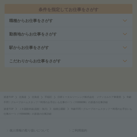
条件を指定してお仕事をさがす
職種からお仕事をさがす
勤務地からお仕事をさがす
駅からお仕事をさがす
こだわりからお仕事をさがす
派遣TOP
北海道
北海道
手稲区
日研トータルソーシング株式会社 メディカルケア事業部
年齢
不問！グループホームスタッフ＊料理のお手伝いも仕事の一つ（110006096）の派遣の仕事詳細
派遣TOP
ＪＲ函館本線(函館－旭川)
稲積公園駅
年齢不問！グループホームスタッフ＊料理のお手伝いも
仕事の一つ（110006096）の派遣の仕事詳細
個人情報の取り扱いについて
ご利用規約