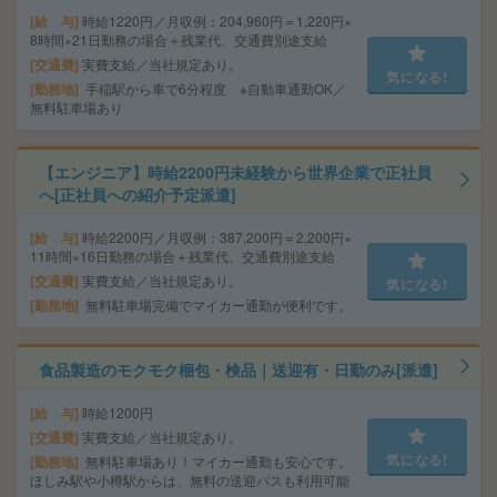
給 与
時給1220円／月収例：204,960円＝1,220円×
8時間×21日勤務の場合＋残業代、交通費別途支給
交通費
実費支給／当社規定あり。
気になる!
勤務地
手稲駅から車で6分程度 ※自動車通勤OK／
無料駐車場あり
【エンジニア】時給2200円未経験から世界企業で正社員
へ[正社員への紹介予定派遣]
給 与
時給2200円／月収例：387,200円＝2,200円×
11時間×16日勤務の場合＋残業代、交通費別途支給
交通費
実費支給／当社規定あり。
気になる!
勤務地
無料駐車場完備でマイカー通勤が便利です。
食品製造のモクモク梱包・検品｜送迎有・日勤のみ[派遣]
給 与
時給1200円
交通費
実費支給／当社規定あり。
気になる!
勤務地
無料駐車場あり！マイカー通勤も安心です。
ほしみ駅や小樽駅からは、無料の送迎バスも利用可能