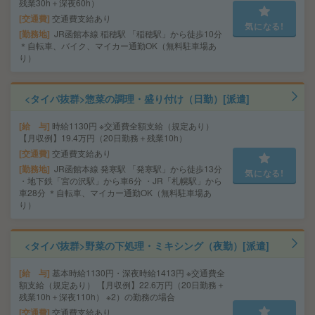
残業30h＋深夜60h）
交通費
交通費支給あり
気になる!
勤務地
JR函館本線 稲穂駅 「稲穂駅」から徒歩10分
＊自転車、バイク、マイカー通勤OK（無料駐車場あ
り）
<タイパ抜群>惣菜の調理・盛り付け（日勤）[派遣]
給 与
時給1130円 ※交通費全額支給（規定あり）
【月収例】19.4万円（20日勤務＋残業10h）
交通費
交通費支給あり
勤務地
JR函館本線 発寒駅 「発寒駅」から徒歩13分
気になる!
・地下鉄「宮の沢駅」から車6分 ・JR「札幌駅」から
車28分 ＊自転車、マイカー通勤OK（無料駐車場あ
り）
<タイパ抜群>野菜の下処理・ミキシング（夜勤）[派遣]
給 与
基本時給1130円・深夜時給1413円 ※交通費全
額支給（規定あり） 【月収例】22.6万円（20日勤務＋
残業10h＋深夜110h） ※2）の勤務の場合
交通費
交通費支給あり