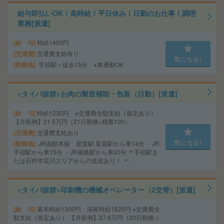
給与即払いOK！高時給！平日休み！日勤のお仕事！調理
業務[派遣]
給 与
時給1450円
交通費
交通費支給有り
気になる!
勤務地
手稲駅～徒歩15分 ※車通勤OK
<タイパ抜群>お肉の製造補助・包装（日勤）[派遣]
給 与
時給1230円 ※交通費全額支給（規定あり）
【月収例】21.5万円（21日勤務+残業10h）
交通費
交通費支給あり
気になる!
勤務地
JR函館本線 星置駅 星置駅から車14分 ・JR
手稲駅から車15分 ・JR篠路駅から車20分 ＊手稲駅ま
たは石狩市花川エリアからの送迎あり！ ＊、、
<タイパ抜群>印刷機の機械オペレーター（2交替）[派遣]
給 与
基本時給1300円・深夜時給1625円 ※交通費全
額支給（規定あり） 【月収例】27.6万円（20日勤務＋