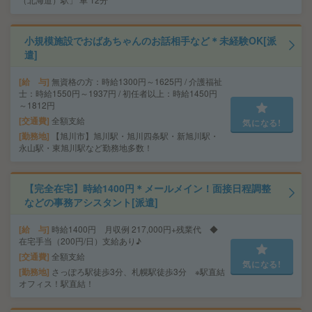
小規模施設でおばあちゃんのお話相手など＊未経験OK[派
遣]
給 与
無資格の方：時給1300円～1625円 / 介護福祉
士：時給1550円～1937円 / 初任者以上：時給1450円
～1812円
交通費
全額支給
気になる!
勤務地
【旭川市】旭川駅・旭川四条駅・新旭川駅・
永山駅・東旭川駅など勤務地多数！
【完全在宅】時給1400円＊メールメイン！面接日程調整
などの事務アシスタント[派遣]
給 与
時給1400円 月収例 217,000円+残業代 ◆
在宅手当（200円/日）支給あり♪
交通費
全額支給
気になる!
勤務地
さっぽろ駅徒歩3分、札幌駅徒歩3分 ※駅直結
オフィス！駅直結！