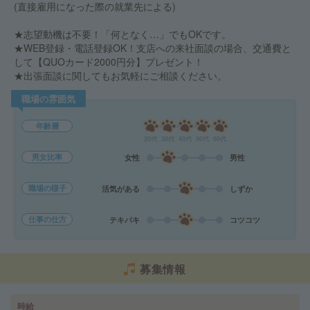
(直接雇用になった際の就業先による)
★志望動機は不要！「何となく…」でもOKです。
★WEB登録・電話登録OK！支店への来社面談の場合、交通費と
して【QUOカード2000円分】プレゼント！
★出張面談に関してもお気軽にご相談ください。
職場の雰囲気
年齢層
20代
30代
40代
50代
60代
男女比率
女性
男性
職場の様子
活気がある
しずか
仕事の仕方
テキパキ
コツコツ
募集情報
時給