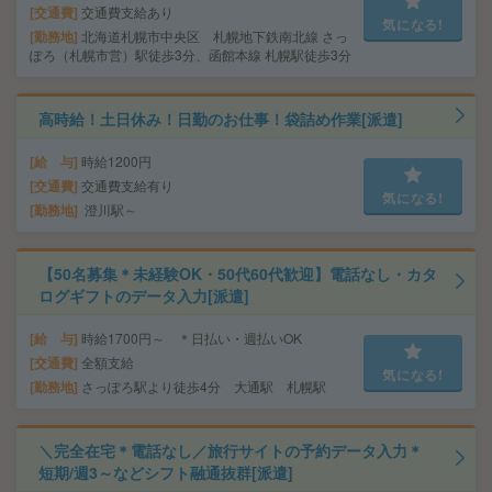
交通費
交通費支給あり
気になる!
勤務地
北海道札幌市中央区 札幌地下鉄南北線 さっ
ぽろ（札幌市営）駅徒歩3分、函館本線 札幌駅徒歩3分
高時給！土日休み！日勤のお仕事！袋詰め作業[派遣]
給 与
時給1200円
交通費
交通費支給有り
気になる!
勤務地
澄川駅～
【50名募集＊未経験OK・50代60代歓迎】電話なし・カタ
ログギフトのデータ入力[派遣]
給 与
時給1700円～ ＊日払い・週払いOK
交通費
全額支給
気になる!
勤務地
さっぽろ駅より徒歩4分 大通駅 札幌駅
＼完全在宅＊電話なし／旅行サイトの予約データ入力＊
短期/週3～などシフト融通抜群[派遣]