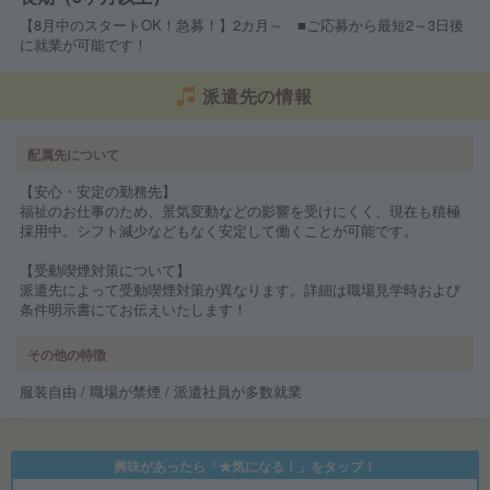
【8月中のスタートOK！急募！】2カ月～ ■ご応募から最短2～3日後
に就業が可能です！
派遣先の情報
配属先について
【安心・安定の勤務先】
福祉のお仕事のため、景気変動などの影響を受けにくく、現在も積極
採用中。シフト減少などもなく安定して働くことが可能です。
【受動喫煙対策について】
派遣先によって受動喫煙対策が異なります。詳細は職場見学時および
条件明示書にてお伝えいたします！
その他の特徴
服装自由 / 職場が禁煙 / 派遣社員が多数就業
興味があったら「★気になる！」をタップ！