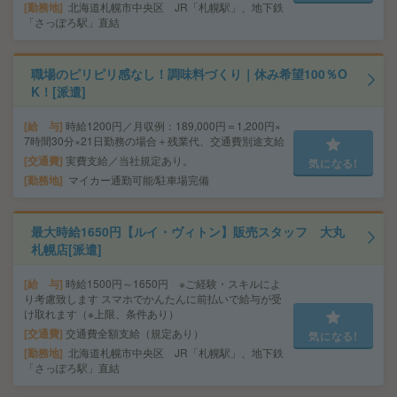
勤務地
北海道札幌市中央区 JR「札幌駅」、地下鉄
「さっぽろ駅」直結
職場のピリピリ感なし！調味料づくり｜休み希望100％O
K！[派遣]
給 与
時給1200円／月収例：189,000円＝1,200円×
7時間30分×21日勤務の場合＋残業代、交通費別途支給
交通費
実費支給／当社規定あり。
気になる!
勤務地
マイカー通勤可能/駐車場完備
最大時給1650円【ルイ・ヴィトン】販売スタッフ 大丸
札幌店[派遣]
給 与
時給1500円～1650円 ※ご経験・スキルによ
り考慮致します スマホでかんたんに前払いで給与が受
け取れます（※上限、条件あり）
交通費
交通費全額支給（規定あり）
気になる!
勤務地
北海道札幌市中央区 JR「札幌駅」、地下鉄
「さっぽろ駅」直結