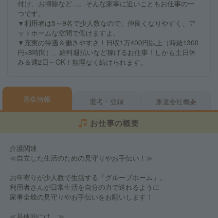
付け、お掃除など…。そんな家事に近いこともお仕事の一
つです。
▼利用者は5～9名で少人数なので、仲良くなりやすく、ア
ットホームな空間で働けますよ。
▼充実の待遇＆働きやすさ！日収1万400円以上（時給1300
円×8時間）、給料週払いなど稼げるお仕事！しかも土日休
み＆週2日～OK！無理なく続けられます。
募集情報
選考・登録
派遣会社概要
お仕事の概要
介護関連
≪自立した生活のための見守りやお手伝い！≫
お年寄りが少人数で生活する「グループホーム」。
利用者さんが日常生活を自分の力で送れるように
家事全般の見守りやお手伝いをお願いします！
≪具体的には…≫