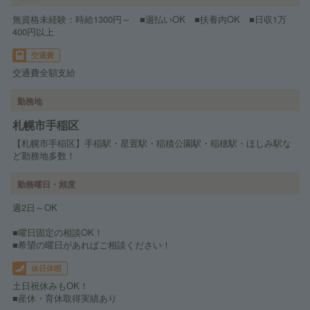
無資格未経験：時給1300円～ ■週払いOK ■扶養内OK ■日収1万
400円以上
交通費
交通費全額支給
勤務地
札幌市手稲区
【札幌市手稲区】手稲駅・星置駅・稲積公園駅・稲穂駅・ほしみ駅な
ど勤務地多数！
勤務曜日・頻度
週2日～OK
■曜日固定の相談OK！
■希望の曜日があればご相談ください！
休日休暇
土日祝休みもOK！
■産休・育休取得実績あり