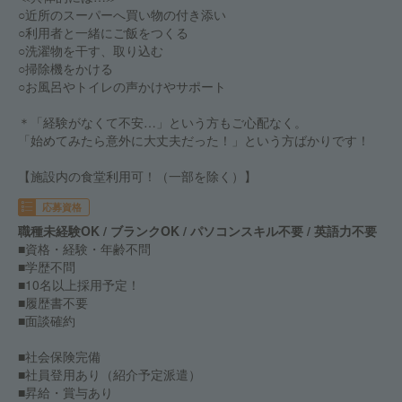
○近所のスーパーへ買い物の付き添い
○利用者と一緒にご飯をつくる
○洗濯物を干す、取り込む
○掃除機をかける
○お風呂やトイレの声かけやサポート
＊「経験がなくて不安…」という方もご心配なく。
「始めてみたら意外に大丈夫だった！」という方ばかりです！
【施設内の食堂利用可！（一部を除く）】
応募資格
職種未経験OK / ブランクOK / パソコンスキル不要 / 英語力不要
■資格・経験・年齢不問
■学歴不問
■10名以上採用予定！
■履歴書不要
■面談確約
■社会保険完備
■社員登用あり（紹介予定派遣）
■昇給・賞与あり