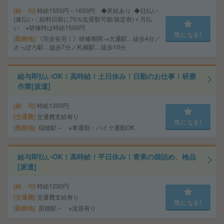
給 与
時給1550円～1650円 ◆昇給あり ◆日払い
(速払い：給料日前に70％迄受取可能/規定有)＋月払
い ※研修時は時給1500円
気になる!
勤務地
《完全在宅！》研修期間→大通駅…徒歩4分／
さっぽろ駅…徒歩7分／札幌駅…徒歩10分
給与即払いOK！高時給！土日休み！日勤のお仕事！研磨
作業[派遣]
給 与
時給1350円
交通費
交通費支給有り
気になる!
勤務地
稲穂駅～ ※車通勤・バイク通勤OK
給与即払いOK！高時給！平日休み！青果の袋詰め、検品
[派遣]
給 与
時給1230円
交通費
交通費支給有り
気になる!
勤務地
苗穂駅～ ※送迎有り