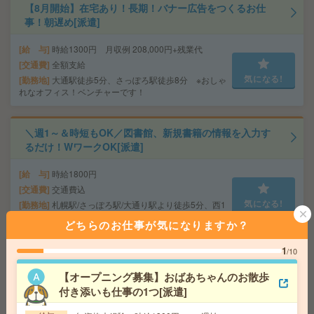
【8月開始】在宅あり！長期！バナー広告をつくるお仕
事！朝遅め[派遣]
給 与
時給1300円 月収例 208,000円+残業代
交通費
全額支給
気になる!
勤務地
大通駅徒歩5分、さっぽろ駅徒歩8分 ※おしゃ
れなオフィス！ベンチャーです！
＼週1～＆時短もOK／図書館、新規書籍の情報を入力す
るだけ！WワークOK[派遣]
給 与
時給1800円
交通費
交通費込
気になる!
勤務地
札幌駅/さっぽろ駅/大通り駅より徒歩5分、西1
1丁目、すすきの駅より徒歩10分
どちらのお仕事が気になりますか？
1
/10
＜即日スタート！＞3名募集！髪色ネイル自由！助成金の
ご案内！[派遣]
【オープニング募集】おばあちゃんのお散歩
付き添いも仕事の1つ[派遣]
給 与
時給1400円 月収例 224,000円
全額支給