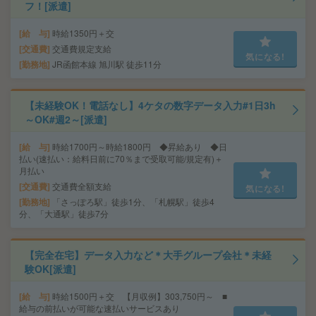
フ！[派遣]
給 与
時給1350円＋交
交通費
交通費規定支給
気になる!
勤務地
JR函館本線 旭川駅 徒歩11分
【未経験OK！電話なし】4ケタの数字データ入力#1日3h
～OK#週2～[派遣]
給 与
時給1700円～時給1800円 ◆昇給あり ◆日
払い(速払い：給料日前に70％まで受取可能/規定有)＋
月払い
交通費
交通費全額支給
気になる!
勤務地
「さっぽろ駅」徒歩1分、「札幌駅」徒歩4
分、「大通駅」徒歩7分
【完全在宅】データ入力など＊大手グループ会社＊未経
験OK[派遣]
給 与
時給1500円＋交 【月収例】303,750円～ ■
給与の前払いが可能な速払いサービスあり