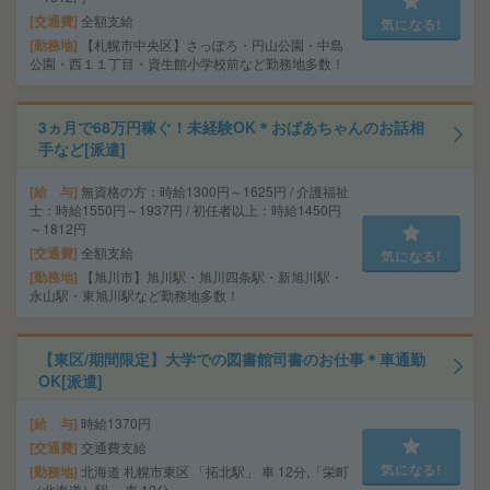
交通費
全額支給
気になる!
勤務地
【札幌市中央区】さっぽろ・円山公園・中島
公園・西１１丁目・資生館小学校前など勤務地多数！
3ヵ月で68万円稼ぐ！未経験OK＊おばあちゃんのお話相
手など[派遣]
給 与
無資格の方：時給1300円～1625円 / 介護福祉
士：時給1550円～1937円 / 初任者以上：時給1450円
～1812円
交通費
全額支給
気になる!
勤務地
【旭川市】旭川駅・旭川四条駅・新旭川駅・
永山駅・東旭川駅など勤務地多数！
【東区/期間限定】大学での図書館司書のお仕事＊車通勤
OK[派遣]
給 与
時給1370円
交通費
交通費支給
気になる!
勤務地
北海道 札幌市東区 「拓北駅」 車 12分,「栄町
（北海道）駅」 車 12分