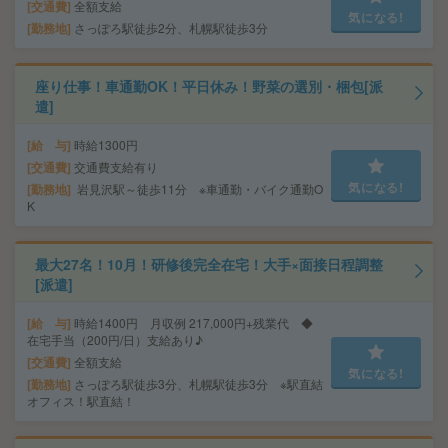
交通費
全額支給
気になる!
勤務地
さっぽろ駅徒歩2分、札幌駅徒歩3分
座り仕事！車通勤OK！平日休み！野菜の選別・梱包[派
遣]
給 与
時給1300円
交通費
交通費支給有り
気になる!
勤務地
岩見沢駅～徒歩11分 ※車通勤・バイク通勤O
K
最大27名！10月！研修後完全在宅！大手×面接日程調整
[派遣]
給 与
時給1400円 月収例 217,000円+残業代 ◆
在宅手当（200円/日）支給あり♪
交通費
全額支給
気になる!
勤務地
さっぽろ駅徒歩3分、札幌駅徒歩3分 ※駅直結
オフィス！駅直結！