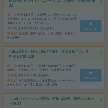
最大時給1610円【クリニーク】コスメ販売 大丸札幌[派
遣]
給 与
時給1500円～1610円 ※ご経験・スキルによ
り考慮致します スマホでかんたんに前払いで給与が受
け取れます（※上限、条件あり）
交通費
交通費全額支給（規定あり）
気になる!
勤務地
北海道札幌市中央区 大丸札幌店 札幌駅よ
り徒歩5分
【未経験OK】40代・50代活躍中！常温倉庫でのお仕
事 ＠石狩市[派遣]
給 与
時給1188円／月収例：199,584円＝1,188円×
8時間×21日勤務の場合＋残業代、交通費別途支給
交通費
実費支給／当社規定あり。
気になる!
勤務地
無料駐車場あり＆交通費支給／スーパーセン
タートライアル手稲星置店から車で9分。
【お肉カット・パック詰め】時給1220円／朝早めスター
ト[派遣]