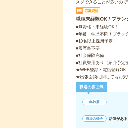
スグできることが多いので
応募資格
職種未経験OK / ブラン
■無資格・未経験OK！
■年齢・学歴不問！ブランク
■10名以上採用予定！
■履歴書不要
■社会保険完備
■社員登用あり（紹介予定
★WEB登録・電話登録OK
★出張面談に関してもお気
職場の雰囲気
年齢層
活気がある
職場の様子