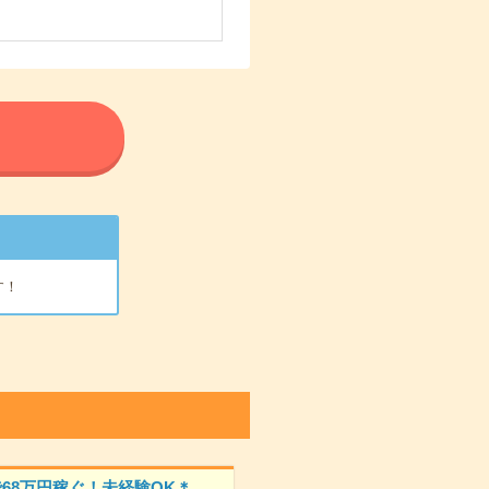
る
す！
で68万円稼ぐ！未経験OK＊