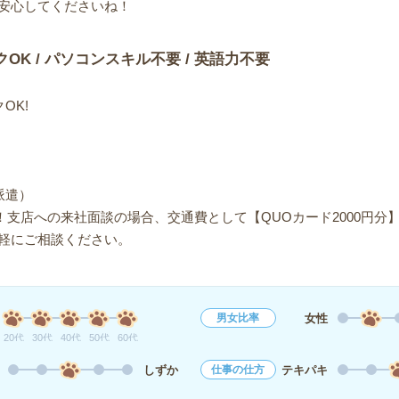
安心してくださいね！
クOK / パソコンスキル不要 / 英語力不要
OK!
派遣）
！支店への来社面談の場合、交通費として【QUOカード2000円分
軽にご相談ください。
女性
男女比率
20代
30代
40代
50代
60代
しずか
テキパキ
仕事の仕方