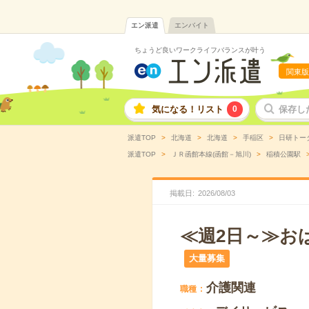
エン派遣
エンバイト
ちょうど良いワークライフバランスが叶う
関東版
気になる！リスト
0
保存し
派遣TOP
北海道
北海道
手稲区
日研トー
派遣TOP
ＪＲ函館本線(函館－旭川)
稲積公園駅
掲載日
2026
/
08
/
03
≪週2日～≫お
大量募集
介護関連
職種