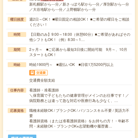
新札幌駅から---分／新さっぽろ駅から---分／厚別駅から---分
／大谷地駅から---分／上野幌駅から---分
週2日～OK！ ■曜日固定の相談OK！ ■ご希望の曜日をご相談
曜日頻度
ください！
【日勤のみ】9:00～18:00（休憩60分）■ご希望があればその
時間
他シフトもOK！（例）8:30～1…
2ヶ月～ ■ご応募から最短3日後に開始可能 9月～、10月
期間
スタートもOK！
時給1900円～ ■週払いOK ■日収1万5200円以上
時給
交通費
交通費全額支給
看護師・准看護師
仕事内容
＼保育園で子どもたちの健康管理がメインのお仕事です！／
病院勤務とは違って急な対応や医療行為も少なく、…
職種未経験OK / ブランクOK / パソコンスキル不要 / 英語力不
応募資格
要
看護師資格（または准看護師資格）をお持ちの方！・年齢不
問・未経験OK・ブランクOK※志望動機や履歴書…