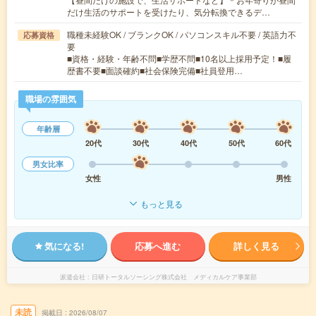
だけ生活のサポートを受けたり、気分転換できるデ…
職種未経験OK / ブランクOK / パソコンスキル不要 / 英語力不
応募資格
要
■資格・経験・年齢不問■学歴不問■10名以上採用予定！■履
歴書不要■面談確約■社会保険完備■社員登用…
職場の雰囲気
年齢層
20代
30代
40代
50代
60代
男女比率
女性
男性
もっと見る
気になる!
応募へ進む
詳しく見る
派遣会社
日研トータルソーシング株式会社 メディカルケア事業部
未読
掲載日
2026/08/07