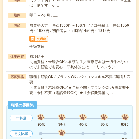
は一例です！そ…
即日～2ヶ月以上
期間
無資格の方：時給1350円～1687円 / 介護福祉士：時給1550
時給
円～1937円 / 初任者以上：時給1450円～1812円
交通費
全額支給
看護助手
仕事内容
＼無資格・未経験OKの看護助手／医療行為は一切行わない
ので未経験でも安心！▽具体的には…・リネンやシ…
職種未経験OK / ブランクOK / パソコンスキル不要 / 英語力不
応募資格
要
＼無資格＊未経験OK／★年齢不問・ブランクOK★履歴書不
要・来社不要（電話登録OK）★社会保険完備＼…
職場の雰囲気
年齢層
20代
30代
40代
50代
60代
男女比率