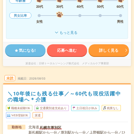
年齢層
20代
30代
40代
50代
60代
男女比率
女性
男性
もっと見る
気になる!
応募へ進む
詳しく見る
派遣会社
日研トータルソーシング株式会社 メディカルケア事業部
未読
掲載日
2026/08/03
＼10年後にも残る仕事／～60代も現役活躍中
の職場へ＊介護
職種未経験OK
交通費別途支給あり
土日祝日が休み
残業なし
WEB登録OK
派遣
北海道
札幌市厚別区
勤務地
新札幌駅から---分／厚別駅から---分／上野幌駅から---分／ひ