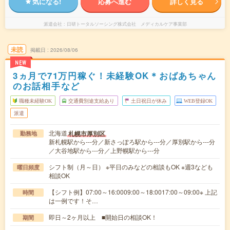
気になる!
応募へ進む
詳しく見る
派遣会社
日研トータルソーシング株式会社 メディカルケア事業部
未読
掲載日
2026/08/06
NEW
3ヵ月で71万円稼ぐ！未経験OK＊おばあちゃん
のお話相手など
職種未経験OK
交通費別途支給あり
土日祝日が休み
WEB登録OK
派遣
北海道
札幌市厚別区
勤務地
新札幌駅から---分／新さっぽろ駅から---分／厚別駅から---分
／大谷地駅から---分／上野幌駅から---分
シフト制（月～日） ※平日のみなどの相談もOK ※週3なども
曜日頻度
相談OK
【シフト例】07:00～16:0009:00～18:0017:00～09:00※ 上記
時間
は一例です！そ…
即日～2ヶ月以上 ■開始日の相談OK！
期間