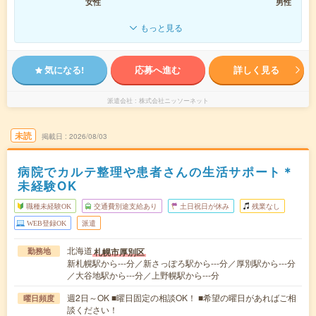
女性
男性
もっと見る
気になる!
応募へ進む
詳しく見る
派遣会社
株式会社ニッソーネット
未読
掲載日
2026/08/03
病院でカルテ整理や患者さんの生活サポート＊
未経験OK
職種未経験OK
交通費別途支給あり
土日祝日が休み
残業なし
WEB登録OK
派遣
北海道
札幌市厚別区
勤務地
新札幌駅から---分／新さっぽろ駅から---分／厚別駅から---分
／大谷地駅から---分／上野幌駅から---分
週2日～OK ■曜日固定の相談OK！ ■希望の曜日があればご相
曜日頻度
談ください！