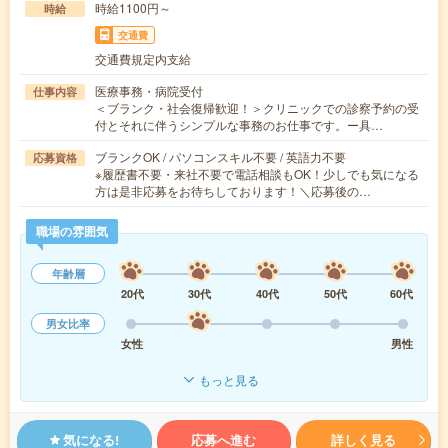
時給1100円～
時給
交通費
交通費規定内支給
医療事務・病院受付
仕事内容
＜ブランク・社会復帰歓迎！＞クリニックでの診察予約の受
付とそれに伴うシンプルな事務のお仕事です。ー具…
ブランクOK / パソコンスキル不要 / 英語力不要
応募資格
※履歴書不要・来社不要で電話相談もOK！少しでも気になる
方は是非応募をお待ちしております！＼応募後の…
職場の雰囲気
年齢層
20代
30代
40代
50代
60代
男女比率
女性
男性
もっと見る
気になる!
応募へ進む
詳しく見る