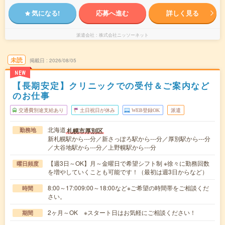
気になる!
応募へ進む
詳しく見る
派遣会社
株式会社ニッソーネット
未読
掲載日
2026/08/05
NEW
【長期安定】クリニックでの受付＆ご案内など
のお仕事
交通費別途支給あり
土日祝日が休み
WEB登録OK
派遣
北海道
札幌市厚別区
勤務地
新札幌駅から---分／新さっぽろ駅から---分／厚別駅から---分
／大谷地駅から---分／上野幌駅から---分
【週3日～OK】月～金曜日で希望シフト制 ※徐々に勤務回数
曜日頻度
を増やしていくことも可能です！（最初は週3日からなど）
8:00～17:009:00～18:00など※ご希望の時間帯をご相談くだ
時間
さい。
2ヶ月～OK ※スタート日はお気軽にご相談ください！
期間