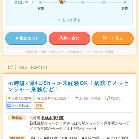
男女比率
女性
男性
もっと見る
気になる!
応募へ進む
詳しく見る
派遣会社
日研トータルソーシング株式会社 メディカルケア事業部
未読
掲載日
2026/08/03
≪時短×週4日5h～≫未経験OK！病院でメッセ
ンジャー業務など！
職種未経験OK
交通費別途支給あり
土日祝日が休み
残業なし
WEB登録OK
派遣
北海道
札幌市厚別区
勤務地
新札幌駅から---分／新さっぽろ駅から---分／厚別駅から---分
／大谷地駅から---分／上野幌駅から---分
週4日～ ■曜日固定の相談OK！ ■希望の曜日があればご相談
曜日頻度