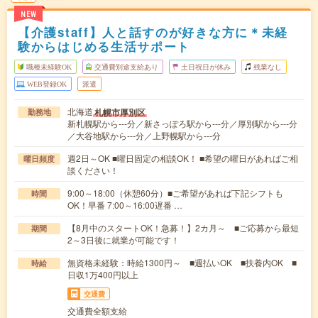
NEW
【介護staff】人と話すのが好きな方に＊未経
験からはじめる生活サポート
職種未経験OK
交通費別途支給あり
土日祝日が休み
残業なし
WEB登録OK
派遣
北海道
札幌市厚別区
勤務地
新札幌駅から---分／新さっぽろ駅から---分／厚別駅から---分
／大谷地駅から---分／上野幌駅から---分
週2日～OK ■曜日固定の相談OK！ ■希望の曜日があればご相
曜日頻度
談ください！
9:00～18:00（休憩60分）■ご希望があれば下記シフトも
時間
OK！早番 7:00～16:00遅番 …
【8月中のスタートOK！急募！】2カ月～ ■ご応募から最短
期間
2～3日後に就業が可能です！
無資格未経験：時給1300円～ ■週払いOK ■扶養内OK ■
時給
日収1万400円以上
交通費
交通費全額支給