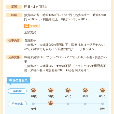
即日～2ヶ月以上
期間
無資格の方：時給1350円～1687円 / 介護福祉士：時給1550
時給
円～1937円 / 初任者以上：時給1450円～1812円
交通費
全額支給
看護助手
仕事内容
＼無資格・未経験OKの看護助手／医療行為は一切行わない
ので未経験でも安心！▽具体的には…・リネンやシ…
職種未経験OK / ブランクOK / パソコンスキル不要 / 英語力不
応募資格
要
＼無資格＊未経験OK／★年齢不問・ブランクOK★履歴書不
要・来社不要（電話登録OK）★社会保険完備＼…
職場の雰囲気
年齢層
20代
30代
40代
50代
60代
男女比率
女性
男性