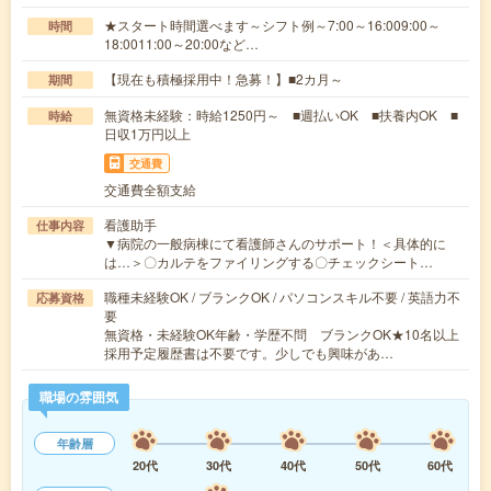
★スタート時間選べます～シフト例～7:00～16:009:00～
時間
18:0011:00～20:00など…
【現在も積極採用中！急募！】■2カ月～
期間
無資格未経験：時給1250円～ ■週払いOK ■扶養内OK ■
時給
日収1万円以上
交通費
交通費全額支給
看護助手
仕事内容
▼病院の一般病棟にて看護師さんのサポート！＜具体的に
は…＞〇カルテをファイリングする〇チェックシート…
職種未経験OK / ブランクOK / パソコンスキル不要 / 英語力不
応募資格
要
無資格・未経験OK年齢・学歴不問 ブランクOK★10名以上
採用予定履歴書は不要です。少しでも興味があ…
職場の雰囲気
年齢層
20代
30代
40代
50代
60代