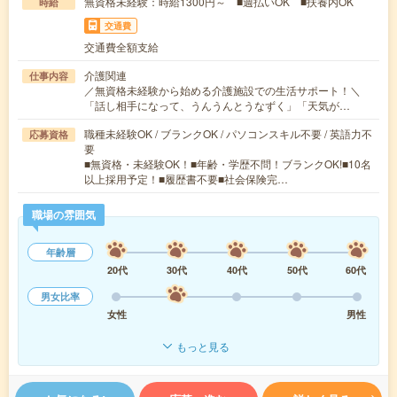
無資格未経験：時給1300円～ ■週払いOK ■扶養内OK
時給
交通費
交通費全額支給
介護関連
仕事内容
／無資格未経験から始める介護施設での生活サポート！＼
「話し相手になって、うんうんとうなずく」「天気が…
職種未経験OK / ブランクOK / パソコンスキル不要 / 英語力不
応募資格
要
■無資格・未経験OK！■年齢・学歴不問！ブランクOK!■10名
以上採用予定！■履歴書不要■社会保険完…
職場の雰囲気
年齢層
20代
30代
40代
50代
60代
男女比率
女性
男性
もっと見る