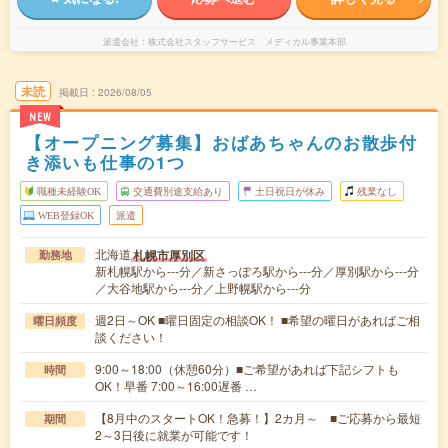
派遣会社
株式会社スタッフサービス メディカル事業本部
未読
掲載日
2026/08/05
NEW
【オープニング募集】おばあちゃんのお散歩付
き添いも仕事の1つ
職種未経験OK
交通費別途支給あり
土日祝日が休み
残業なし
WEB登録OK
派遣
北海道
札幌市厚別区
勤務地
新札幌駅から---分／新さっぽろ駅から---分／厚別駅から---分
／大谷地駅から---分／上野幌駅から---分
週2日～OK ■曜日固定の相談OK！ ■希望の曜日があればご相
曜日頻度
談ください！
9:00～18:00（休憩60分）■ご希望があれば下記シフトも
時間
OK！早番 7:00～16:00遅番 …
【8月中のスタートOK！急募！】2カ月～ ■ご応募から最短
期間
2～3日後に就業が可能です！