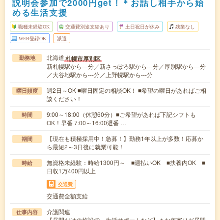
説明会参加で2000円get！＊お話し相手から始
める生活支援
職種未経験OK
交通費別途支給あり
土日祝日が休み
残業なし
WEB登録OK
派遣
北海道
札幌市厚別区
勤務地
新札幌駅から---分／新さっぽろ駅から---分／厚別駅から---分
／大谷地駅から---分／上野幌駅から---分
週2日～OK ■曜日固定の相談OK！ ■希望の曜日があればご相
曜日頻度
談ください！
9:00～18:00（休憩60分）■ご希望があれば下記シフトも
時間
OK！早番 7:00～16:00遅番 …
【現在も積極採用中！急募！】勤務1年以上が多数！応募か
期間
ら最短2～3日後に就業可能！
無資格未経験：時給1300円～ ■週払いOK ■扶養内OK ■
時給
日収1万400円以上
交通費
交通費全額支給
介護関連
仕事内容
【昼間だけの施設で、生活サポートなど】＊お年寄りが昼間