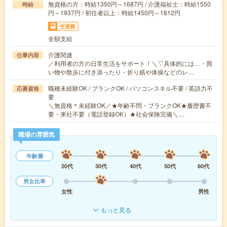
無資格の方：時給1350円～1687円 / 介護福祉士：時給1550
時給
円～1937円 / 初任者以上：時給1450円～1812円
交通費
全額支給
介護関連
仕事内容
／利用者の方の日常生活をサポート！＼▽具体的には…・買
い物や散歩に付き添ったり・折り紙や体操などのレ…
職種未経験OK / ブランクOK / パソコンスキル不要 / 英語力不
応募資格
要
＼無資格＊未経験OK／★年齢不問・ブランクOK★履歴書不
要・来社不要（電話登録OK）★社会保険完備＼…
職場の雰囲気
年齢層
20代
30代
40代
50代
60代
男女比率
女性
男性
もっと見る