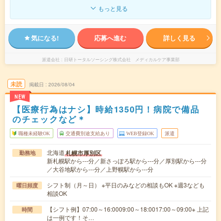
もっと見る
気になる!
応募へ進む
詳しく見る
派遣会社
日研トータルソーシング株式会社 メディカルケア事業部
未読
掲載日
2026/08/04
NEW
【医療行為はナシ】時給1350円！病院で備品
のチェックなど＊
職種未経験OK
交通費別途支給あり
WEB登録OK
派遣
北海道
札幌市厚別区
勤務地
新札幌駅から---分／新さっぽろ駅から---分／厚別駅から---分
／大谷地駅から---分／上野幌駅から---分
シフト制（月～日） ※平日のみなどの相談もOK ※週3なども
曜日頻度
相談OK
【シフト例】07:00～16:0009:00～18:0017:00～09:00※ 上記
時間
は一例です！そ…