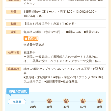
ください！
1日5時間からOK！■シフト例(1)8:00～13:00(2)10:00～
時間
15:00(3)12:00…
【現在も積極採用中！急募！】■2カ月～
期間
無資格未経験：時給1250円～ ■週払いOK ■扶養内OK
時給
交通費
交通費全額支給
看護助手
仕事内容
▼病院の一般病棟にて看護師さんのサポート！具体的に
は、・器具の洗浄・ベットメイキングやシーツ交換・移…
職種未経験OK / ブランクOK / パソコンスキル不要 / 英語力不
応募資格
要
■無資格・未経験OK！■年齢・学歴不問！ブランクOK!■10名
以上採用予定！■履歴書不要■社会保険完…
職場の雰囲気
年齢層
20代
30代
40代
50代
60代