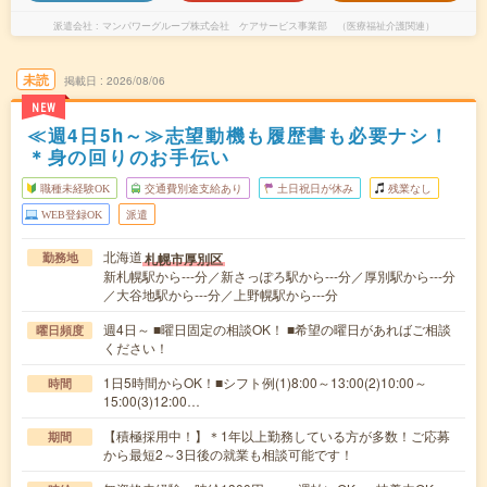
派遣会社
マンパワーグループ株式会社 ケアサービス事業部 （医療福祉介護関連）
未読
掲載日
2026/08/06
NEW
≪週4日5h～≫志望動機も履歴書も必要ナシ！
＊身の回りのお手伝い
職種未経験OK
交通費別途支給あり
土日祝日が休み
残業なし
WEB登録OK
派遣
北海道
札幌市厚別区
勤務地
新札幌駅から---分／新さっぽろ駅から---分／厚別駅から---分
／大谷地駅から---分／上野幌駅から---分
週4日～ ■曜日固定の相談OK！ ■希望の曜日があればご相談
曜日頻度
ください！
1日5時間からOK！■シフト例(1)8:00～13:00(2)10:00～
時間
15:00(3)12:00…
【積極採用中！】＊1年以上勤務している方が多数！ご応募
期間
から最短2～3日後の就業も相談可能です！