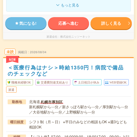
もっと見る
気になる!
応募へ進む
詳しく見る
派遣会社
株式会社ニッソーネット
未読
掲載日
2026/08/04
NEW
＜医療行為はナシ＞時給1350円！病院で備品
のチェックなど
職種未経験OK
交通費別途支給あり
土日祝日が休み
WEB登録OK
派遣
北海道
札幌市厚別区
勤務地
新札幌駅から---分／新さっぽろ駅から---分／厚別駅から---分
／大谷地駅から---分／上野幌駅から---分
シフト制（月～日） ※平日のみなどの相談もOK ※週3なども
曜日頻度
相談OK
【シフト例】07:00～16:0009:00～18:0017:00～09:00※ 上記
時間