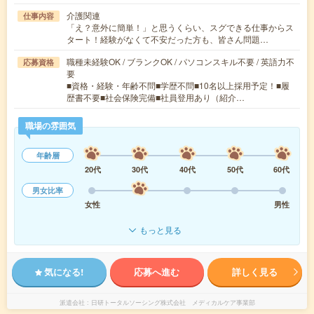
介護関連
仕事内容
「え？意外に簡単！」と思うくらい、スグできる仕事からス
タート！経験がなくて不安だった方も、皆さん問題…
職種未経験OK / ブランクOK / パソコンスキル不要 / 英語力不
応募資格
要
■資格・経験・年齢不問■学歴不問■10名以上採用予定！■履
歴書不要■社会保険完備■社員登用あり（紹介…
職場の雰囲気
年齢層
20代
30代
40代
50代
60代
男女比率
女性
男性
もっと見る
気になる!
応募へ進む
詳しく見る
派遣会社
日研トータルソーシング株式会社 メディカルケア事業部