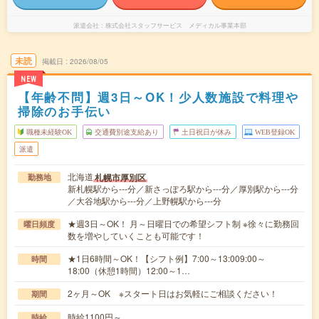
派遣会社
株式会社スタッフサービス メディカル事業本部
未読
掲載日
2026/08/05
NEW
【年齢不問】週3日～OK！少人数施設で料理や
掃除のお手伝い
職種未経験OK
交通費別途支給あり
土日祝日が休み
WEB登録OK
派遣
北海道
札幌市厚別区
勤務地
新札幌駅から---分／新さっぽろ駅から---分／厚別駅から---分
／大谷地駅から---分／上野幌駅から---分
★週3日～OK！ 月～日曜日での希望シフト制 ※徐々に勤務回
曜日頻度
数を増やしていくことも可能です！
★1日6時間～OK！【シフト例】7:00～13:009:00～
時間
18:00（休憩1時間）12:00～1…
2ヶ月～OK ※スタート日はお気軽にご相談ください！
期間
時給1100円～
時給