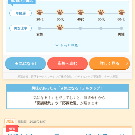
職場の雰囲気
年齢層
20代
30代
40代
50代
60代
男女比率
女性
男性
もっと見る
気になる!
応募へ進む
詳しく見る
派遣会社
日研トータルソーシング株式会社 メディカルケア事業部 ナース派遣
興味があったら「★気になる！」をタップ！
「気になる！」を押しておくと、派遣会社から
「面談確約」
や
「応募歓迎」
が届きます！
未読
掲載日
2026/08/07
NEW