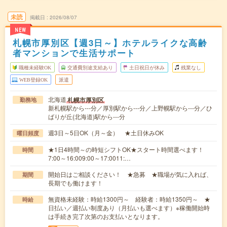
未読
掲載日
2026/08/07
NEW
札幌市厚別区【週3日～】ホテルライクな高齢
者マンションで生活サポート
職種未経験OK
交通費別途支給あり
土日祝日が休み
残業なし
WEB登録OK
派遣
北海道
札幌市厚別区
勤務地
新札幌駅から---分／厚別駅から---分／上野幌駅から---分／ひ
ばりが丘(北海道)駅から---分
週3日～5日OK（月～金） ★土日休みOK
曜日頻度
★1日4時間～の時短シフトOK★スタート時間選べます！
時間
7:00～16:009:00～17:0011:…
開始日はご相談ください！ ★急募 ★職場が気に入れば、
期間
長期でも働けます！
無資格未経験：時給1300円～ 経験者：時給1350円～ ★
時給
日払い／週払い制度あり（月払いも選べます）※稼働開始時
は手続き完了次第のお支払いとなります。