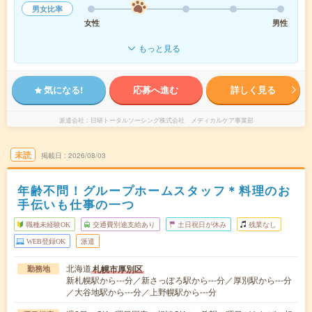
男女比率
女性
男性
もっと見る
気になる!
応募へ進む
詳しく見る
派遣会社
日研トータルソーシング株式会社 メディカルケア事業部
未読
掲載日
2026/08/03
年齢不問！グループホームスタッフ＊料理のお
手伝いも仕事の一つ
職種未経験OK
交通費別途支給あり
土日祝日が休み
残業なし
WEB登録OK
派遣
北海道
札幌市厚別区
勤務地
新札幌駅から---分／新さっぽろ駅から---分／厚別駅から---分
／大谷地駅から---分／上野幌駅から---分