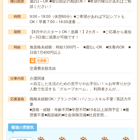
週2日～OK ■曜日固定の相談OK！ ■希望の曜日があればご相
曜日頻度
談ください！
9:00～18:00（休憩60分）■ご希望があれば下記シフトも
時間
OK！早番 7:00～16:00遅番 …
【8月中のスタートOK！急募！】2カ月～ ■ご応募から最短
期間
2～3日後に就業が可能です！
無資格未経験：時給1300円～ ■週払いOK ■扶養内OK ■
時給
日収1万400円以上
交通費
交通費全額支給
介護関連
仕事内容
≪自立した生活のための見守りやお手伝い！≫お年寄りが少
人数で生活する「グループホーム」。利用者さんが…
職種未経験OK / ブランクOK / パソコンスキル不要 / 英語力不
応募資格
要
■資格・経験・年齢不問■学歴不問■10名以上採用予定！■履
歴書不要■面談確約■社会保険完備■社員登用…
職場の雰囲気