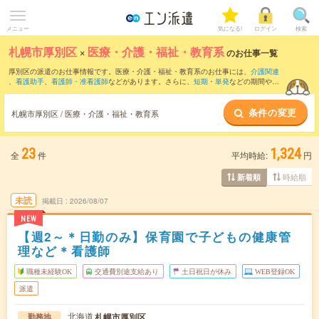
メニュー
気になる!
ログイン
検索
札幌市厚別区
×
医療・介護・福祉・教育系
のお仕事一覧
厚別区の派遣のお仕事情報です。医療・介護・福祉・教育系のお仕事には、
介護関連
、
看護助手
、
看護師・准看護師
などがあります。さらに、
短期
・
単発
などの期間や、
職種未経験OK
などのこだわり条件で絞り込んでいただけます。
条件の変更
札幌市厚別区 / 医療・介護・福祉・教育系
23
1,324
全
件
平均時給:
円
時給順
新着順
未読
掲載日
2026/08/07
NEW
【週2～＊日勤のみ】保育園で子どもの健康管
理など＊看護師
職種未経験OK
交通費別途支給あり
土日祝日が休み
WEB登録OK
派遣
北海道
札幌市厚別区
勤務地