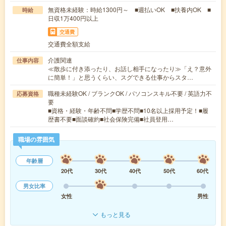
無資格未経験：時給1300円～ ■週払いOK ■扶養内OK ■
時給
日収1万400円以上
交通費
交通費全額支給
介護関連
仕事内容
≪散歩に付き添ったり、お話し相手になったり≫「え？意外
に簡単！」と思うくらい、スグできる仕事からスタ…
職種未経験OK / ブランクOK / パソコンスキル不要 / 英語力不
応募資格
要
■資格・経験・年齢不問■学歴不問■10名以上採用予定！■履
歴書不要■面談確約■社会保険完備■社員登用…
職場の雰囲気
年齢層
20代
30代
40代
50代
60代
男女比率
女性
男性
もっと見る