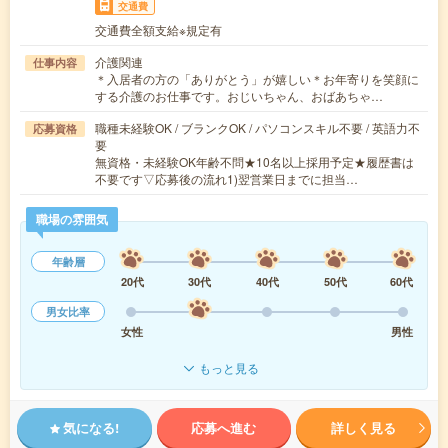
交通費
交通費全額支給※規定有
介護関連
仕事内容
＊入居者の方の「ありがとう」が嬉しい＊お年寄りを笑顔に
する介護のお仕事です。おじいちゃん、おばあちゃ…
職種未経験OK / ブランクOK / パソコンスキル不要 / 英語力不
応募資格
要
無資格・未経験OK年齢不問★10名以上採用予定★履歴書は
不要です▽応募後の流れ1)翌営業日までに担当…
職場の雰囲気
年齢層
20代
30代
40代
50代
60代
男女比率
女性
男性
もっと見る
気になる!
応募へ進む
詳しく見る