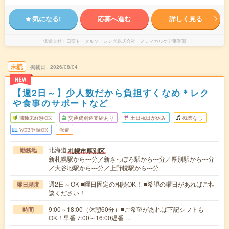
気になる!
応募へ進む
詳しく見る
派遣会社
日研トータルソーシング株式会社 メディカルケア事業部
未読
掲載日
2026/08/04
NEW
【週2日～】少人数だから負担すくなめ＊レク
や食事のサポートなど
職種未経験OK
交通費別途支給あり
土日祝日が休み
残業なし
WEB登録OK
派遣
北海道
札幌市厚別区
勤務地
新札幌駅から---分／新さっぽろ駅から---分／厚別駅から---分
／大谷地駅から---分／上野幌駅から---分
週2日～OK ■曜日固定の相談OK！ ■希望の曜日があればご相
曜日頻度
談ください！
9:00～18:00（休憩60分）■ご希望があれば下記シフトも
時間
OK！早番 7:00～16:00遅番 …