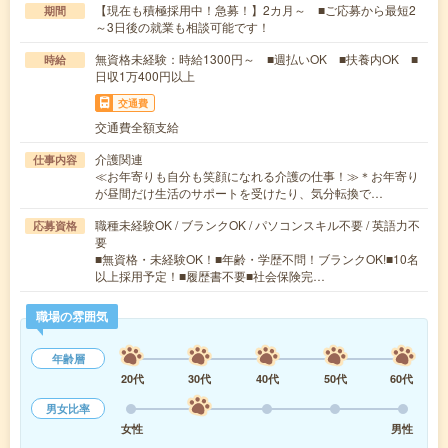
【現在も積極採用中！急募！】2カ月～ ■ご応募から最短2
期間
～3日後の就業も相談可能です！
無資格未経験：時給1300円～ ■週払いOK ■扶養内OK ■
時給
日収1万400円以上
交通費
交通費全額支給
介護関連
仕事内容
≪お年寄りも自分も笑顔になれる介護の仕事！≫＊お年寄り
が昼間だけ生活のサポートを受けたり、気分転換で…
職種未経験OK / ブランクOK / パソコンスキル不要 / 英語力不
応募資格
要
■無資格・未経験OK！■年齢・学歴不問！ブランクOK!■10名
以上採用予定！■履歴書不要■社会保険完…
職場の雰囲気
年齢層
20代
30代
40代
50代
60代
男女比率
女性
男性